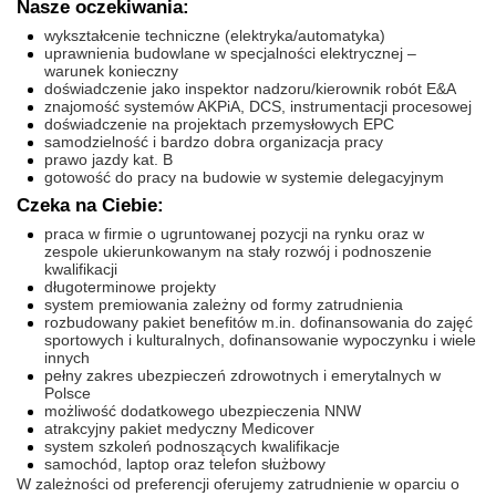
Nasze oczekiwania:
wykształcenie techniczne (elektryka/automatyka)
uprawnienia budowlane w specjalności elektrycznej –
warunek konieczny
doświadczenie jako inspektor nadzoru/kierownik robót E&A
znajomość systemów AKPiA, DCS, instrumentacji procesowej
doświadczenie na projektach przemysłowych EPC
samodzielność i bardzo dobra organizacja pracy
prawo jazdy kat. B
gotowość do pracy na budowie w systemie delegacyjnym
Czeka na Ciebie:
praca w firmie o ugruntowanej pozycji na rynku oraz w
zespole ukierunkowanym na stały rozwój i podnoszenie
kwalifikacji
długoterminowe projekty
system premiowania zależny od formy zatrudnienia
rozbudowany pakiet benefitów m.in. dofinansowania do zajęć
sportowych i kulturalnych, dofinansowanie wypoczynku i wiele
innych
pełny zakres ubezpieczeń zdrowotnych i emerytalnych w
Polsce
możliwość dodatkowego ubezpieczenia NNW
atrakcyjny pakiet medyczny Medicover
system szkoleń podnoszących kwalifikacje
samochód, laptop oraz telefon służbowy
W zależności od preferencji oferujemy zatrudnienie w oparciu o