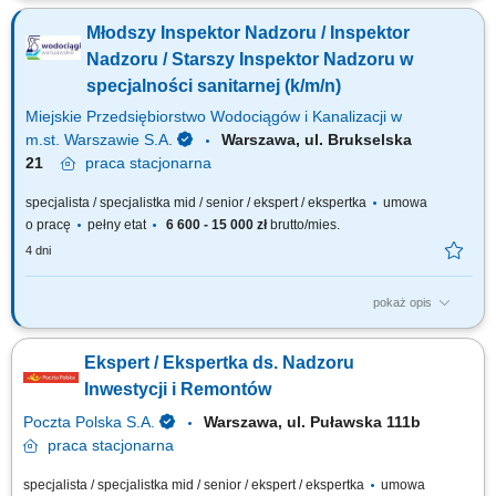
budowlanymi realizowanymi w zasobach spółdzielni; kontrola zgodności
Młodszy Inspektor Nadzoru / Inspektor
prowadzonych prac z dokumentacją projektową, obowiązującymi
przepisami prawa budowlanego oraz normami technicznymi; udział w
Nadzoru / Starszy Inspektor Nadzoru w
odbiorach robót budowlanych...
specjalności sanitarnej (k/m/n)
Miejskie Przedsiębiorstwo Wodociągów i Kanalizacji w
m.st. Warszawie S.A.
Warszawa, ul. Brukselska
21
praca
stacjonarna
specjalista / specjalistka mid / senior / ekspert / ekspertka
umowa
o pracę
pełny etat
6 600 - 15 000 zł
brutto/mies.
4 dni
pokaż opis
Jakie będą Twoje obowiązki? kontrola wykonywania robót na budowie
zgodnie z zatwierdzoną dokumentacją, przepisami BHP i p.poż.,
Ekspert / Ekspertka ds. Nadzoru
obowiązującymi normami technicznymi oraz zasadami wiedzy
technicznej potwierdzenie faktycznie wykonanych robót sprawdzanie i
Inwestycji i Remontów
odbiór robót ulegających zakryciu...
Poczta Polska S.A.
Warszawa, ul. Puławska 111b
praca
stacjonarna
specjalista / specjalistka mid / senior / ekspert / ekspertka
umowa