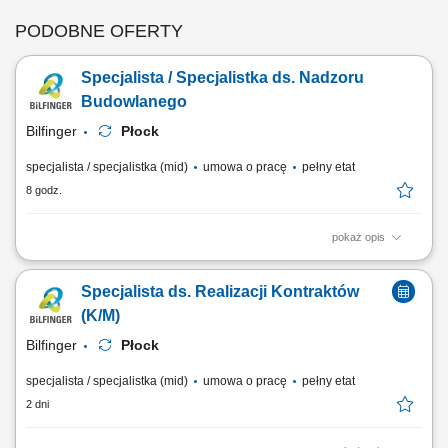
PODOBNE OFERTY
Specjalista / Specjalistka ds. Nadzoru
Budowlanego
Bilfinger
Płock
specjalista / specjalistka (mid)
umowa o pracę
pełny etat
8 godz.
pokaż opis
Opis stanowiska: Koordynowanie przebiegu prac budowlanych oraz
nadzorowanie realizacji robót. Organizowanie pracy zespołu i
Specjalista ds. Realizacji Kontraktów
wspieranie kierownika budowy w codziennych zadaniach.
Monitorowanie harmonogramu oraz terminowej realizacji
(K/M)
poszczególnych etapów inwestycji. Kontrolowanie zgodności...
Bilfinger
Płock
specjalista / specjalistka (mid)
umowa o pracę
pełny etat
2 dni