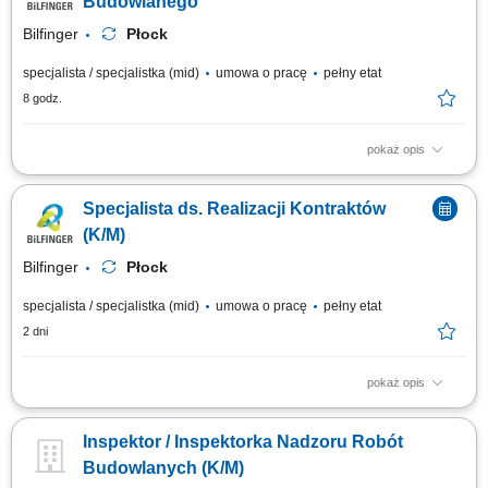
Budowlanego
Bilfinger
Płock
specjalista / specjalistka (mid)
umowa o pracę
pełny etat
8 godz.
pokaż opis
Opis stanowiska: Koordynowanie przebiegu prac budowlanych oraz
nadzorowanie realizacji robót. Organizowanie pracy zespołu i wspieranie
Specjalista ds. Realizacji Kontraktów
kierownika budowy w codziennych zadaniach. Monitorowanie
harmonogramu oraz terminowej realizacji poszczególnych etapów
(K/M)
inwestycji. Kontrolowanie zgodności...
Bilfinger
Płock
specjalista / specjalistka (mid)
umowa o pracę
pełny etat
2 dni
pokaż opis
Twój zakres obowiązków: koordynowanie i nadzorowanie prac na
budowie; zarządzanie zespołem pracowników; monitorowanie
Inspektor / Inspektorka Nadzoru Robót
harmonogramu robót oraz dbałość o terminową realizację zadań; kontrola
zgodności wykonywanych prac z dokumentacją techniczną i zasadami
Budowlanych (K/M)
BHP; udział w prowadzeniu...