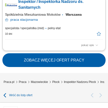
Inspektor / Inspektorka Nadzoru ds.
potrzeb na usługi, wykonywanie czynności związanych z realizacją
zamówień publicznych na usługi (opracowywanie zamówień,
Sanitarnych
harmonogramów, składanie wniosków o...
Spółdzielnia Mieszkaniowa Mokotów
Warszawa
praca
stacjonarna
specjalista / specjalistka (mid)
pełny etat
10 dni
pokaż opis
wymiar pracy: cały etat
ZOBACZ WIĘCEJ OFERT PRACY
Praca.pl
Praca
Mazowieckie
Płock
Inspektor Nadzoru Płock
Inspe
Wróć do listy ofert