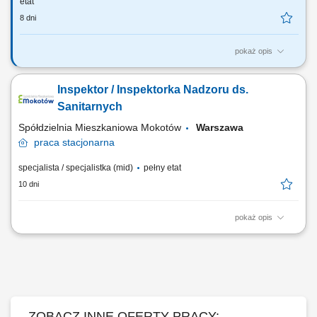
etat
8 dni
pokaż opis
Będziesz odpowiadać za​: udział w opracowywaniu planów na
specjalistyczne usługi budowlane na potrzeby Zakładu, określanie
Inspektor / Inspektorka Nadzoru ds.
potrzeb na usługi, wykonywanie czynności związanych z realizacją
zamówień publicznych na usługi (opracowywanie zamówień,
Sanitarnych
harmonogramów, składanie wniosków o...
Spółdzielnia Mieszkaniowa Mokotów
Warszawa
praca
stacjonarna
specjalista / specjalistka (mid)
pełny etat
10 dni
pokaż opis
wymiar pracy: cały etat
ZOBACZ INNE OFERTY PRACY: