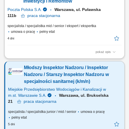
technicznej potwierdzenie faktycznie wykonanych robót sprawdzanie i
Inwestycji i Remontów
odbiór robót ulegających zakryciu...
Poczta Polska S.A.
Warszawa, ul. Puławska
111b
praca
stacjonarna
specjalista / specjalistka mid / senior / ekspert / ekspertka
umowa o pracę
pełny etat
4 dni
pokaż opis
Miejsce pracy: Warszawa ul. Puławska 111b Rodzaj zatrudnienia:
umowa o pracę, pełen etat, praca stacjonarna Twoje zadania: udział w
Młodszy Inspektor Nadzoru / Inspektor
konstruowaniu rocznych i wieloletnich planów inwestycyjnych i
remontowych, techniczna ocena budynków i terenów wraz z
Nadzoru / Starszy Inspektor Nadzoru w
infrastrukturą w zakresie funkcjonowania i...
specjalności sanitarnej (k/m/n)
Miejskie Przedsiębiorstwo Wodociągów i Kanalizacji w
m.st. Warszawie S.A.
Warszawa, ul. Brukselska
21
praca
stacjonarna
specjalista / specjalistka junior / mid / senior
umowa o pracę
pełny etat
5 dni