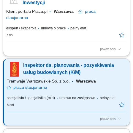
technicznej; potwierdzenie faktycznie wykonanych robót; sprawdzanie i
Inwestycji
odbiór robót ulegających...
Klient portalu Praca.pl
Warszawa
praca
stacjonarna
ekspert / ekspertka
umowa o pracę
pełny etat
7 dni
pokaż opis
Koordynacja oraz nadzór nad inwestycjami i remontami w zakresie
instalacji elektrycznych oraz elektroenergetycznych. Ocena stanu
Inspektor ds. planowania - pozyskiwania
technicznego obiektów, infrastruktury i urządzeń pod kątem
bezpieczeństwa oraz niezawodności eksploatacji. Weryfikacja
usług budowlanych (K/M)
dokumentacji projektowej, kosztorysów oraz...
Tramwaje Warszawskie Sp. z o.o.
Warszawa
praca
stacjonarna
specjalista / specjalistka (mid)
umowa na zastępstwo
pełny etat
8 dni
pokaż opis
Będziesz odpowiadać za​: udział w opracowywaniu planów na
specjalistyczne usługi budowlane na potrzeby Zakładu, określanie