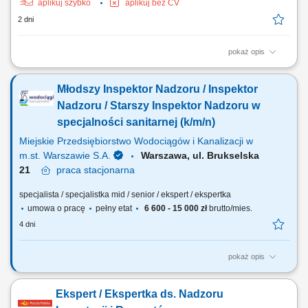
aplikuj szybko
aplikuj bez CV
2 dni
pokaż opis
Zakres obowiązków: pełnienie nadzoru inwestorskiego nad robotami
budowlanymi realizowanymi w zasobach spółdzielni; kontrola
Młodszy Inspektor Nadzoru / Inspektor
zgodności prowadzonych prac z dokumentacją projektową,
obowiązującymi przepisami prawa budowlanego oraz normami
Nadzoru / Starszy Inspektor Nadzoru w
technicznymi; udział w odbiorach robót budowlanych...
specjalności sanitarnej (k/m/n)
Miejskie Przedsiębiorstwo Wodociągów i Kanalizacji w
m.st. Warszawie S.A.
Warszawa, ul. Brukselska
21
praca
stacjonarna
specjalista / specjalistka mid / senior / ekspert / ekspertka
umowa o pracę
pełny etat
6 600 - 15 000 zł
brutto/mies.
4 dni
pokaż opis
Jakie będą Twoje obowiązki? kontrola wykonywania robót na budowie
zgodnie z zatwierdzoną dokumentacją, przepisami BHP i p.poż.,
Ekspert / Ekspertka ds. Nadzoru
obowiązującymi normami technicznymi oraz zasadami wiedzy