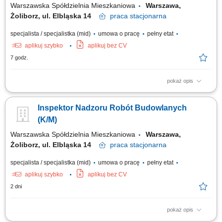
Warszawska Spółdzielnia Mieszkaniowa
Warszawa,
Żoliborz, ul. Elbląska 14
praca
stacjonarna
specjalista / specjalistka (mid)
umowa o pracę
pełny etat
aplikuj szybko
aplikuj bez CV
7 godz.
pokaż opis
Zakres obowiązków: pełnienie nadzoru inwestorskiego nad robotami
budowlanymi realizowanymi w zasobach spółdzielni; kontrola zgodności
Inspektor Nadzoru Robót Budowlanych
prowadzonych prac z dokumentacją projektową, obowiązującymi
przepisami prawa budowlanego oraz normami technicznymi; udział w
(K/M)
odbiorach robót budowlanych...
Warszawska Spółdzielnia Mieszkaniowa
Warszawa,
Żoliborz, ul. Elbląska 14
praca
stacjonarna
specjalista / specjalistka (mid)
umowa o pracę
pełny etat
aplikuj szybko
aplikuj bez CV
2 dni
pokaż opis
Zakres obowiązków: pełnienie nadzoru inwestorskiego nad robotami