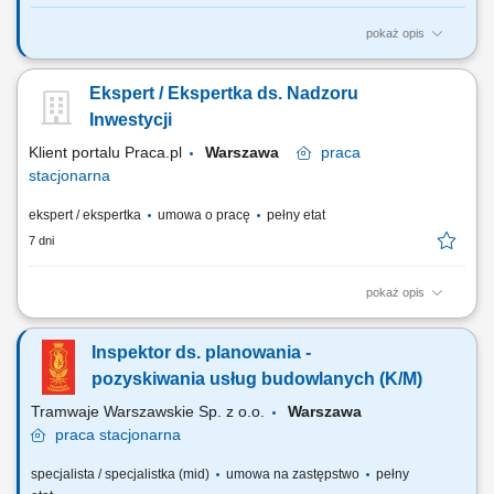
pokaż opis
Jakie będą Twoje obowiązki? kontrola wykonywania robót na budowie
zgodnie z zatwierdzoną dokumentacją, przepisami BHP i p.poż.,
Ekspert / Ekspertka ds. Nadzoru
obowiązującymi normami technicznymi oraz zasadami wiedzy
technicznej; potwierdzenie faktycznie wykonanych robót; sprawdzanie i
Inwestycji
odbiór robót ulegających...
Klient portalu Praca.pl
Warszawa
praca
stacjonarna
ekspert / ekspertka
umowa o pracę
pełny etat
7 dni
pokaż opis
Koordynacja oraz nadzór nad inwestycjami i remontami w zakresie
instalacji elektrycznych oraz elektroenergetycznych. Ocena stanu
Inspektor ds. planowania -
technicznego obiektów, infrastruktury i urządzeń pod kątem
bezpieczeństwa oraz niezawodności eksploatacji. Weryfikacja
pozyskiwania usług budowlanych (K/M)
dokumentacji projektowej, kosztorysów oraz...
Tramwaje Warszawskie Sp. z o.o.
Warszawa
praca
stacjonarna
specjalista / specjalistka (mid)
umowa na zastępstwo
pełny