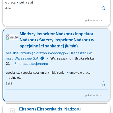
o pracę
pełny etat
4 dni
pokaż opis
Miejsce pracy: Warszawa ul. Puławska 111b Rodzaj zatrudnienia: umowa
o pracę, pełen etat, praca stacjonarna Twoje zadania: udział w
Młodszy Inspektor Nadzoru / Inspektor
konstruowaniu rocznych i wieloletnich planów inwestycyjnych i
remontowych, techniczna ocena budynków i terenów wraz z infrastrukturą
Nadzoru / Starszy Inspektor Nadzoru w
w zakresie funkcjonowania i...
specjalności sanitarnej (k/m/n)
Miejskie Przedsiębiorstwo Wodociągów i Kanalizacji w
m.st. Warszawie S.A.
Warszawa, ul. Brukselska
21
praca
stacjonarna
specjalista / specjalistka junior / mid / senior
umowa o pracę
pełny etat
5 dni
pokaż opis
Jakie będą Twoje obowiązki? kontrola wykonywania robót na budowie
zgodnie z zatwierdzoną dokumentacją, przepisami BHP i p.poż.,
Ekspert / Ekspertka ds. Nadzoru
obowiązującymi normami technicznymi oraz zasadami wiedzy