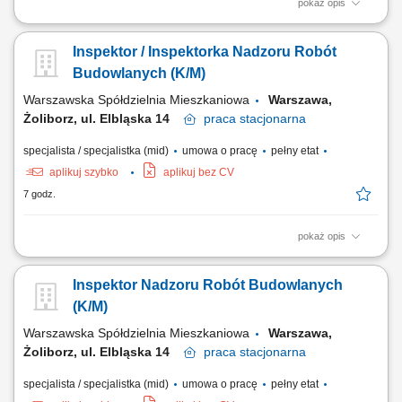
pokaż opis
Twój zakres obowiązków: koordynowanie i nadzorowanie prac na
budowie; zarządzanie zespołem pracowników; monitorowanie
Inspektor / Inspektorka Nadzoru Robót
harmonogramu robót oraz dbałość o terminową realizację zadań;
kontrola zgodności wykonywanych prac z dokumentacją techniczną i
Budowlanych (K/M)
zasadami BHP; udział w prowadzeniu...
Warszawska Spółdzielnia Mieszkaniowa
Warszawa,
Żoliborz, ul. Elbląska 14
praca
stacjonarna
specjalista / specjalistka (mid)
umowa o pracę
pełny etat
aplikuj szybko
aplikuj bez CV
7 godz.
pokaż opis
Zakres obowiązków: pełnienie nadzoru inwestorskiego nad robotami
budowlanymi realizowanymi w zasobach spółdzielni; kontrola
Inspektor Nadzoru Robót Budowlanych
zgodności prowadzonych prac z dokumentacją projektową,
obowiązującymi przepisami prawa budowlanego oraz normami
(K/M)
technicznymi; udział w odbiorach robót budowlanych...
Warszawska Spółdzielnia Mieszkaniowa
Warszawa,
Żoliborz, ul. Elbląska 14
praca
stacjonarna
specjalista / specjalistka (mid)
umowa o pracę
pełny etat