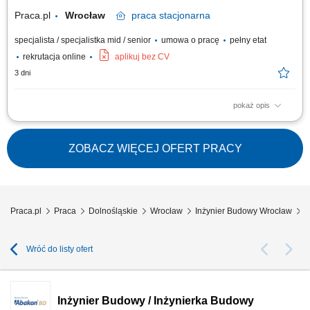
Praca.pl
Wrocław
praca
stacjonarna
specjalista / specjalistka mid / senior
umowa o pracę
pełny etat
rekrutacja online
aplikuj bez CV
3 dni
pokaż opis
Opis stanowiska Operacyjna koordynacja działań brygad własnych oraz
podwykonawców na placu budowy we współpracy z kadrami
kierowniczymi. Skrupulatne sporządzanie oraz kompletowanie
ZOBACZ WIĘCEJ OFERT PRACY
dokumentacji technicznej i odbiorowej na poszczególnych etapach
realizowanej inwestycji. Analiza i sprawdzanie...
Praca.pl
Praca
Dolnośląskie
Wrocław
Inżynier Budowy Wrocław
I
Wróć do listy ofert
Inżynier Budowy / Inżynierka Budowy