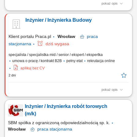
pokaż opis
Dbanie o ciągłość i rytm prac drogowych poprzez wsparcie w
organizacji działań ekip wykonawczych i partnerów zewnętrznych.
Inżynier / Inżynierka Budowy
Prowadzenie i nadzorowanie dokumentacji budowlanej związanej ze
sprawnym przekazywaniem poszczególnych etapów inwestycji.
Sprawdzanie spójności dokumentów...
Klient portalu Praca.pl
Wrocław
praca
stacjonarna
dziś wygasa
specjalista / specjalistka mid / senior / ekspert / ekspertka
umowa o pracę / kontrakt B2B
pełny etat
rekrutacja online
aplikuj bez CV
2 dni
pokaż opis
Koordynowanie i nadzorowanie prac budowlanych zgodnie z
harmonogramem oraz dokumentacją techniczną. Kontrola jakości
Inżynier / Inżynierka robót torowych
wykonywanych robót i monitorowanie postępu realizacji inwestycji.
Współpraca z podwykonawcami, dostawcami oraz zespołami
(m/k)
wykonawczymi. Prowadzenie dokumentacji technicznej i...
SBM spółka z ograniczoną odpowiedzialnością sp. k.
Wrocław
praca
stacjonarna