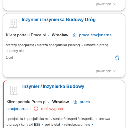
pokaż opis
Zakres zadań: Bezpośredni nadzór nad wykonywanymi robotami, w
szczególności robót ziemnych, żelbetowych i stalowych, w tym kontrola
Inżynier / Inżynierka Budowy Dróg
jakości, terminowości oraz stopnia zaawansowania prac zgodnie z
harmonogramem; Koordynacja robót zgodnie z wymaganiami inwestora,
dokumentacją techniczną...
Klient portalu Praca.pl
Wrocław
praca
stacjonarna
starszy specjalista / starsza specjalistka (senior)
umowa o pracę
pełny etat
1 dni
pokaż opis
Dbanie o ciągłość i rytm prac drogowych poprzez wsparcie w organizacji
działań ekip wykonawczych i partnerów zewnętrznych. Prowadzenie i
Inżynier / Inżynierka Budowy
nadzorowanie dokumentacji budowlanej związanej ze sprawnym
przekazywaniem poszczególnych etapów inwestycji. Sprawdzanie
spójności dokumentów...
Klient portalu Praca.pl
Wrocław
praca
stacjonarna
dziś wygasa
specjalista / specjalistka mid / senior / ekspert / ekspertka
umowa
o pracę / kontrakt B2B
pełny etat
rekrutacja online