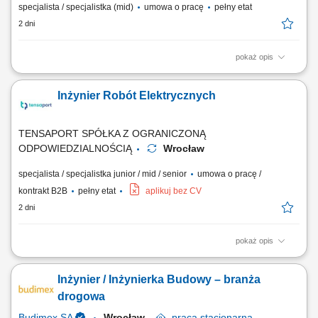
specjalista / specjalistka (mid)
umowa o pracę
pełny etat
2 dni
pokaż opis
Opis stanowiska: Nadzorowanie zgodności realizowanych prac z
zapisami w umowach, projektach oraz standardami FIDIC. Zarządzanie
Inżynier Robót Elektrycznych
dostawami materiałów, w tym weryfikacja ich jakości, liczby oraz
terminów dotarcia na budowę. Odpowiedzialność za sprawne
przygotowanie dokumentów odbiorowych...
TENSAPORT SPÓŁKA Z OGRANICZONĄ
ODPOWIEDZIALNOŚCIĄ
Wrocław
specjalista / specjalistka junior / mid / senior
umowa o pracę /
kontrakt B2B
pełny etat
aplikuj bez CV
2 dni
pokaż opis
Zakres zadań: Bezpośredni nadzór nad wykonywanymi robotami przy
projektach z zakresu elektroenergetyki Koordynacja robót zgodnie z
Inżynier / Inżynierka Budowy – branża
wymaganiami inwestora, dokumentacją techniczną oraz przepisami
BHP; Kontrola jakości, terminowości i stanu zaawansowania robót
drogowa
budowlanych zgodnie z przyjętym...
Budimex SA
Wrocław
praca
stacjonarna