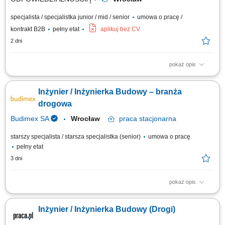
specjalista / specjalistka junior / mid / senior
umowa o pracę /
kontrakt B2B
pełny etat
aplikuj bez CV
2 dni
pokaż opis
Zakres zadań: Bezpośredni nadzór nad wykonywanymi robotami przy
projektach z zakresu elektroenergetyki Koordynacja robót zgodnie z
Inżynier / Inżynierka Budowy – branża
wymaganiami inwestora, dokumentacją techniczną oraz przepisami BHP;
Kontrola jakości, terminowości i stanu zaawansowania robót
drogowa
budowlanych zgodnie z przyjętym...
Budimex SA
Wrocław
praca
stacjonarna
starszy specjalista / starsza specjalistka (senior)
umowa o pracę
pełny etat
3 dni
pokaż opis
Twoje przyszłe zadania:‎ organizacja pracy zespołu podwykonawców oraz
sił własnych we współpracy z ‎kierownikiem robót w branży drogowej,‎
Inżynier / Inżynierka Budowy (Drogi)
przygotowywanie dokumentacji do odbiorów częściowych, końcowych,
weryfikacja dokumentacji projektowej i jej dystrybucja; współpraca z...