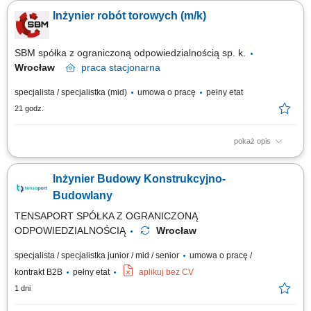
trakcie budowy; Sporządzanie rysunków technicznych na podstawie
Inżynier robót torowych (m/k)
dokumentów i ustaleń; Odpowiedzialność za zamawianie materiałów
budowlanych; Koordynacja działań z kierownikiem budowy oraz ekipami
wykonawczymi;...
SBM spółka z ograniczoną odpowiedzialnością sp. k.
Wrocław
praca
stacjonarna
specjalista / specjalistka (mid)
umowa o pracę
pełny etat
21 godz.
pokaż opis
Twój zakres obowiązków Znajomość dokumentacji budowy w zakresie
umów, dokumentacji projektowej i zapisów FIDIC, Kontrola dostaw
Inżynier Budowy Konstrukcyjno-
materiałów na budowę w zakresie terminowości, ilości i jakości,
Przygotowywanie dokumentów do odbioru robót (dokumentacja
Budowlany
powykonawcza), Sporządzanie...
TENSAPORT SPÓŁKA Z OGRANICZONĄ
ODPOWIEDZIALNOŚCIĄ
Wrocław
specjalista / specjalistka junior / mid / senior
umowa o pracę /
kontrakt B2B
pełny etat
aplikuj bez CV
1 dni