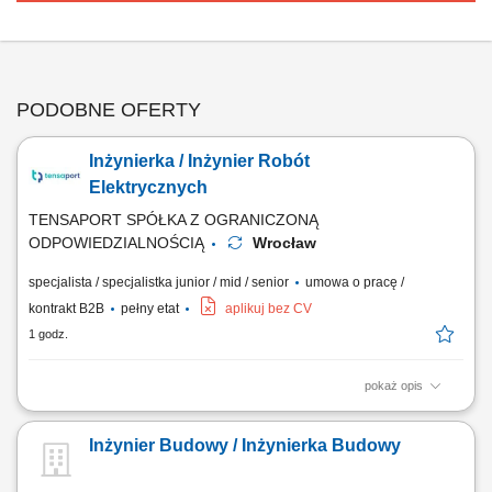
PODOBNE OFERTY
Inżynierka / Inżynier Robót
Elektrycznych
TENSAPORT SPÓŁKA Z OGRANICZONĄ
ODPOWIEDZIALNOŚCIĄ
Wrocław
specjalista / specjalistka junior / mid / senior
umowa o pracę /
kontrakt B2B
pełny etat
aplikuj bez CV
1 godz.
pokaż opis
Zadania: Bezpośrednie nadzorowanie robót elektroenergetycznych pod
kątem technicznym, jakościowym i BHP; Koordynowanie działań sił
Inżynier Budowy / Inżynierka Budowy
własnych oraz podwykonawców na terenie budowy; Przygotowywanie
obmiarów, kosztorysów, zestawień sprzętowo-materiałowych i rozliczeń;
Tworzenie...