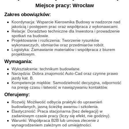
Miejsce pracy: Wrocław
Zakres obowiązków:
Koordynacja: Wsparcie Kierownika Budowy w nadzorze nad
jakością i postępem prac oraz współpraca z wykonawcami.
Relacje: Doradztwo techniczne dla Inwestora i prowadzenie
spotkań na budowie.
Projektowanie i rozliczenia: Tworzenie rysunków
wykonawczych, obmiarów oraz przedmiarów robót.
Logistyka: Zamawianie materiałów i współpraca z biurem
projektowym.
Wymagania:
Wykształcenie: technikum budowlane.
Narzędzia: Dobra znajomość Auto-Cad oraz czynne prawo
jazdy kat. B.
Kompetencje miękkie: Samodzielność decyzyjna, odporność
na presję czasu i łatwość w nawiązywaniu kontaktów.
Oferujemy:
Rozwój: Możliwość odbycia praktyki do uprawnień
budowlanych, jasną ścieżkę awansu i szkolenia.
Elastyczność: Praca stacjonarna (bez delegacji) w
zadaniowym czasie pracy (liczy się efekt, nie godziny).
Warunki: Współpraca B2B lub umowa zlecenie z
wynagrodzeniem zależnym od umiejętności.