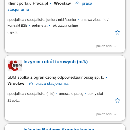
Klient portalu Praca.pl
Wrocław
praca
stacjonarna
specjalista / specjalistka junior / mid / senior
umowa zlecenie /
kontrakt B2B
pełny etat
rekrutacja online
6 godz.
pokaż opis
Doradztwo techniczne, spotkania i bieżące konsultacje z inwestorami w
trakcie budowy; Sporządzanie rysunków technicznych na podstawie
Inżynier robót torowych (m/k)
dokumentów i ustaleń; Odpowiedzialność za zamawianie materiałów
budowlanych; Koordynacja działań z kierownikiem budowy oraz
ekipami wykonawczymi;...
SBM spółka z ograniczoną odpowiedzialnością sp. k.
Wrocław
praca
stacjonarna
specjalista / specjalistka (mid)
umowa o pracę
pełny etat
21 godz.
pokaż opis
Twój zakres obowiązków Znajomość dokumentacji budowy w zakresie
umów, dokumentacji projektowej i zapisów FIDIC, Kontrola dostaw
Inżynier Budowy Konstrukcyjno-