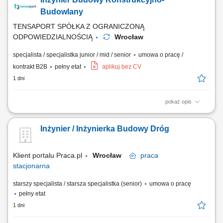
materiałów na budowę w zakresie terminowości, ilości i jakości,
Przygotowywanie dokumentów do odbioru robót (dokumentacja
Budowlany
powykonawcza), Sporządzanie...
TENSAPORT SPÓŁKA Z OGRANICZONĄ
ODPOWIEDZIALNOŚCIĄ
Wrocław
specjalista / specjalistka junior / mid / senior
umowa o pracę /
kontrakt B2B
pełny etat
aplikuj bez CV
1 dni
pokaż opis
Zakres zadań: Bezpośredni nadzór nad wykonywanymi robotami, w
szczególności robót ziemnych, żelbetowych i stalowych, w tym kontrola
Inżynier / Inżynierka Budowy Dróg
jakości, terminowości oraz stopnia zaawansowania prac zgodnie z
harmonogramem; Koordynacja robót zgodnie z wymaganiami
inwestora, dokumentacją techniczną...
Klient portalu Praca.pl
Wrocław
praca
stacjonarna
starszy specjalista / starsza specjalistka (senior)
umowa o pracę
pełny etat
1 dni