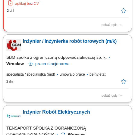
aplikuj bez CV
2 dni
pokaż opis
Koordynowanie i nadzorowanie prac budowlanych zgodnie z
harmonogramem oraz dokumentacją techniczną. Kontrola jakości
Inżynier / Inżynierka robót torowych (m/k)
wykonywanych robót i monitorowanie postępu realizacji inwestycji.
Współpraca z podwykonawcami, dostawcami oraz zespołami
wykonawczymi. Prowadzenie dokumentacji technicznej i...
SBM spółka z ograniczoną odpowiedzialnością sp. k.
Wrocław
praca
stacjonarna
specjalista / specjalistka (mid)
umowa o pracę
pełny etat
2 dni
pokaż opis
Opis stanowiska: Nadzorowanie zgodności realizowanych prac z
zapisami w umowach, projektach oraz standardami FIDIC. Zarządzanie
Inżynier Robót Elektrycznych
dostawami materiałów, w tym weryfikacja ich jakości, liczby oraz terminów
dotarcia na budowę. Odpowiedzialność za sprawne przygotowanie
dokumentów odbiorowych...
TENSAPORT SPÓŁKA Z OGRANICZONĄ
ODPOWIEDZIALNOŚCIĄ
Wrocław