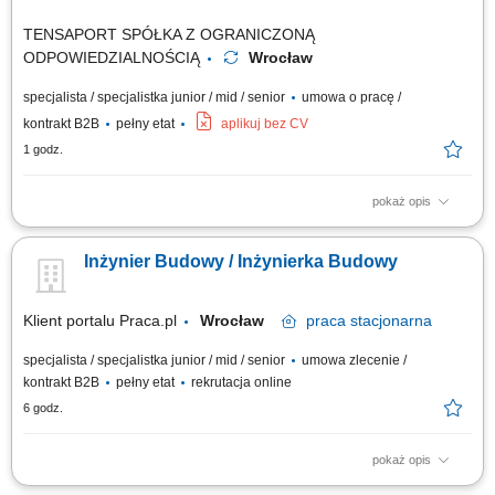
TENSAPORT SPÓŁKA Z OGRANICZONĄ
ODPOWIEDZIALNOŚCIĄ
Wrocław
specjalista / specjalistka junior / mid / senior
umowa o pracę /
kontrakt B2B
pełny etat
aplikuj bez CV
1 godz.
pokaż opis
Zadania: Bezpośrednie nadzorowanie robót elektroenergetycznych pod
kątem technicznym, jakościowym i BHP; Koordynowanie działań sił
Inżynier Budowy / Inżynierka Budowy
własnych oraz podwykonawców na terenie budowy; Przygotowywanie
obmiarów, kosztorysów, zestawień sprzętowo-materiałowych i rozliczeń;
Tworzenie...
Klient portalu Praca.pl
Wrocław
praca
stacjonarna
specjalista / specjalistka junior / mid / senior
umowa zlecenie /
kontrakt B2B
pełny etat
rekrutacja online
6 godz.
pokaż opis
Doradztwo techniczne, spotkania i bieżące konsultacje z inwestorami w