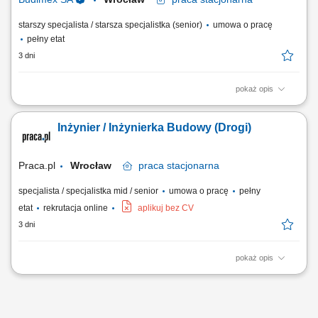
starszy specjalista / starsza specjalistka (senior)
umowa o pracę
pełny etat
3 dni
pokaż opis
Twoje przyszłe zadania:‎ organizacja pracy zespołu podwykonawców
oraz sił własnych we współpracy z ‎kierownikiem robót w branży
Inżynier / Inżynierka Budowy (Drogi)
drogowej,‎ przygotowywanie dokumentacji do odbiorów częściowych,
końcowych, weryfikacja dokumentacji projektowej i jej dystrybucja;
współpraca z...
Praca.pl
Wrocław
praca
stacjonarna
specjalista / specjalistka mid / senior
umowa o pracę
pełny
etat
rekrutacja online
aplikuj bez CV
3 dni
pokaż opis
Opis stanowiska Operacyjna koordynacja działań brygad własnych oraz
podwykonawców na placu budowy we współpracy z kadrami
kierowniczymi. Skrupulatne sporządzanie oraz kompletowanie
dokumentacji technicznej i odbiorowej na poszczególnych etapach