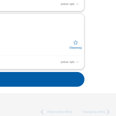
pokaż opis
la zgodności prowadzonych prac z projektem;
egiem robót, w tym...
pokaż opis
torowanie terminowości realizowanych robót
jnego w procesie...
Poprzednia
oferta
Następna
oferta