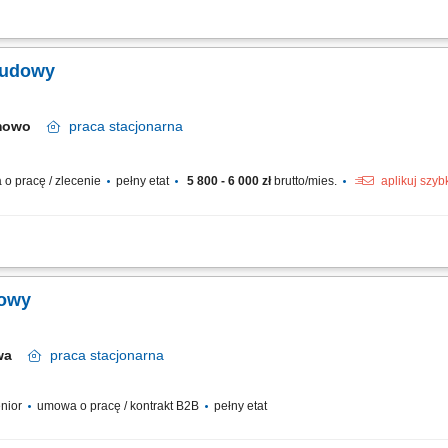
 realizacji kontraktu we współpracy z Klientem, realizacja zatwierdzonego planu r
rejestrów oraz archiwizacja przepływu informacji związanej z realizacją kontraktu,
 budowy
Bemowo
praca
stacjonarna
o pracę / zlecenie
pełny etat
5 800 - 6 000 zł
brutto/mies.
aplikuj szyb
towanie ofert przetargowych inwestycji budowlanych; analiza dokumentacji ofer
h dla podwykonawców oraz analiza ofert; nadzór i koordynacja nad pracami budowl
dowy
awa
praca
stacjonarna
enior
umowa o pracę / kontrakt B2B
pełny etat