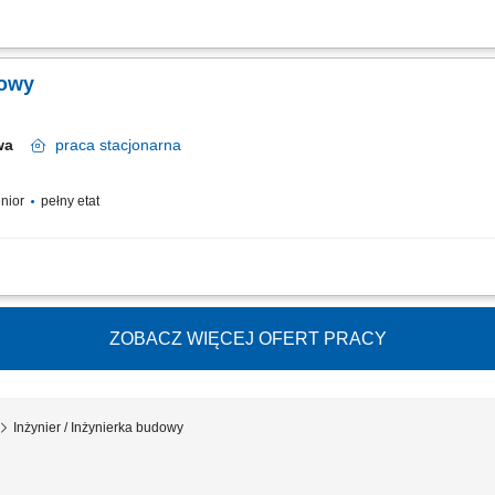
 realizacji inwestycji budowlanych analiza dokumentacji technicznej oraz kontro
i Dostawców na placu budowy; przygotowywanie dokumentacji związanej z przebi
dowy
awa
praca
stacjonarna
enior
pełny etat
wnikiem Kontraktu w zakresie koordynowania codziennych prac budowlanych. Moni
harmonogramem i dokumentacją techniczną. Aktywne wspieranie zespołu inżyniery
ZOBACZ WIĘCEJ OFERT PRACY
Inżynier / Inżynierka budowy