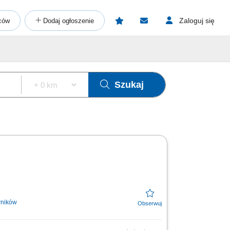
Zaloguj się
ców
Dodaj ogłoszenie
Szukaj
wników