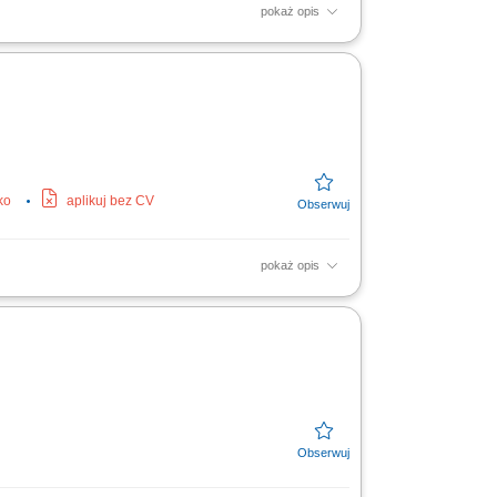
pokaż opis
ealizacji kontraktu, prowadzenie bieżącej
...
ko
aplikuj bez CV
pokaż opis
towo-projektowej; sporządzanie przedmiaru
anymi żelbetowymi...