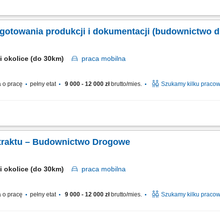
 30k) Opis stanowiska: Koordynowanie bieżących prac na budowie we współpracy z
ą robót drogowych i ziemnych zgodnie z dokumentacją projektową, harmonograme
ygotowania produkcji i dokumentacji (budownictwo 
 i okolice (do 30km)
praca
mobilna
 o pracę
pełny etat
9 000 - 12 000 zł
brutto/mies.
Szukamy kilku praco
 30k) Opis stanowiska: Bieżąca współpraca z Projektantem, Inwestorem; Bieżąca 
towania; Przestrzeganie przepisów BHP i ochrony środowiska na terenie budowy ora
ontraktu – Budownictwo Drogowe
 i okolice (do 30km)
praca
mobilna
 o pracę
pełny etat
9 000 - 12 000 zł
brutto/mies.
Szukamy kilku praco