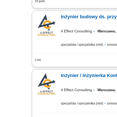
19 godz.
Miejsce pracy: Warszawa i okolice (do
podwykonawcami. Nadzór nad realizacj
Inżynier budowy ds. prz
4 Effect Consulting
Warszawa,
specjalista / specjalistka (mid)
umowa
2 dni
Miejsce pracy: Warszawa i okolice (do
zakresie geotechniki, geodezji i rapor
Inżynier / Inżynierka K
4 Effect Consulting
Warszawa,
specjalista / specjalistka (mid)
umowa