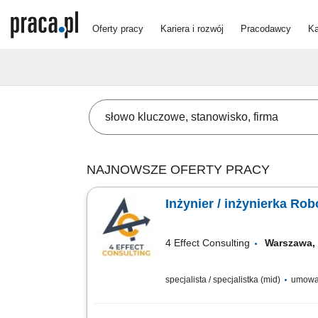
Oferty pracy
Kariera i rozwój
Pracodawcy
Ka
NAJNOWSZE OFERTY PRACY
Inżynier / inżynierka Ro
4 Effect Consulting
Warszawa,
specjalista / specjalistka (mid)
umowa