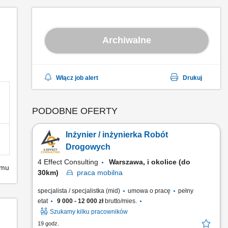
Archiwalne
Włącz job alert
Drukuj
PODOBNE OFERTY
Inżynier / inżynierka Robót
Drogowych
4 Effect Consulting
Warszawa, i okolice (do
emu
30km)
praca
mobilna
specjalista / specjalistka (mid)
umowa o pracę
pełny
etat
9 000 - 12 000 zł
brutto/mies.
Szukamy kilku pracowników
19 godz.