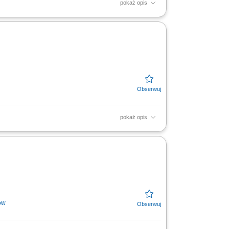
pokaż opis
odnie z harmonogramem oraz dokumentacją
ortów, dokumentacji...
pokaż opis
raz archiwizacji informacji projektowych;
ktu oraz...
ów