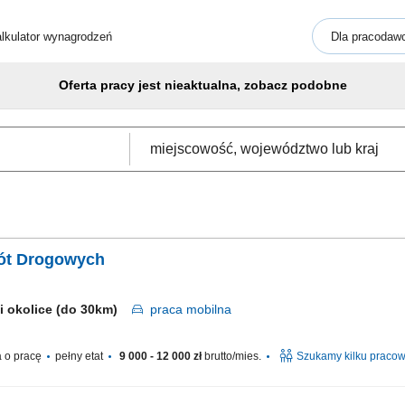
lkulator wynagrodzeń
Dla pracodaw
Oferta pracy jest nieaktualna, zobacz podobne
bót Drogowych
 i okolice (do 30km)
praca
mobilna
 o pracę
pełny etat
9 000 - 12 000 zł
brutto/mies.
Szukamy kilku praco