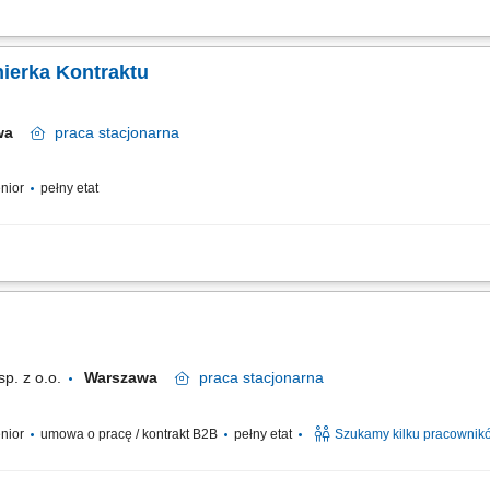
 30k) Opis stanowiska: Koordynowanie realizacji robót drogowych i ziemnych zg
projektantami i podwykonawcami na każdym etapie inwestycji. Przygotowywanie rap
nierka Kontraktu
awa
praca
stacjonarna
enior
pełny etat
traktu we współpracy z klientem; Prowadzenie bieżącej korespondencji, rejestrów o
ormacji i systemów obiegu dokumentacji; Ścisła współpraca z kierownikiem kontra
. z o.o.
Warszawa
praca
stacjonarna
enior
umowa o pracę / kontrakt B2B
pełny etat
Szukamy kilku pracownik