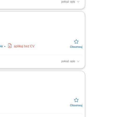
pokaż opis
 koordynacja prac Podwykonawców i Dostawców
ów
aplikuj bez CV
pokaż opis
dynacja prac podwykonawców i dostawców;