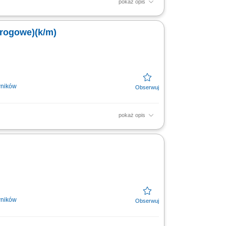
pokaż opis
 projektantami, inwestorem oraz
m oraz obowiązującymi...
drogowe)(k/m)
wników
pokaż opis
współpraca z firmami podwykonawczymi w
z nadzór nad...
wników