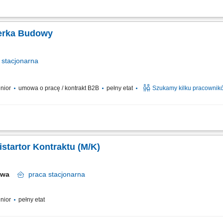
mentacji projektowej, realizacja zadań powierzonych przez Kierownika Budowy,
tokołów i rozliczeń, wykonywanie odbiorów robót.
ierka Budowy
stacjonarna
enior
umowa o pracę / kontrakt B2B
pełny etat
Szukamy kilku pracownik
cji projektowej; Realizacja zadań powierzonych przez Kierownika Budowy; Koor
zliczeń; Przeprowadzanie odbiorów robót;
startor Kontraktu (M/K)
zawa
praca
stacjonarna
enior
pełny etat