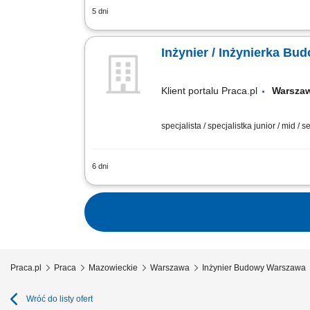
5 dni
wsparcie Kierownika Budowy w bieżącej
koordynowanie działań Podwykonawców 
Inżynier / Inżynierka Bu
Klient portalu Praca.pl
Warsz
specjalista / specjalistka junior / mid / s
6 dni
Ścisła współpraca operacyjna z Kiero
pod kątem zgodności z zatwierdzonym 
Praca.pl
Praca
Mazowieckie
Warszawa
Inżynier Budowy Warszawa
Wróć do listy ofert