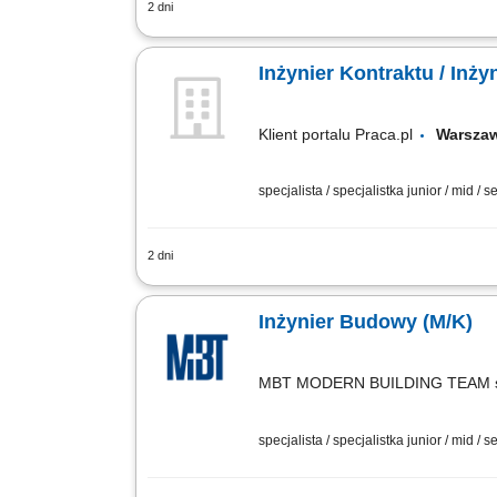
2 dni
Miejsce pracy: Warszawa i okolice (do
techniczną. Współpraca z inwestorem, 
Inżynier Kontraktu / Inży
Klient portalu Praca.pl
Warsz
specjalista / specjalistka junior / mid / s
2 dni
Przygotowywanie i realizacja planu kon
Współprowadzenie platformy wymiany inf
Inżynier Budowy (M/K)
MBT MODERN BUILDING TEAM sp
specjalista / specjalistka junior / mid / s