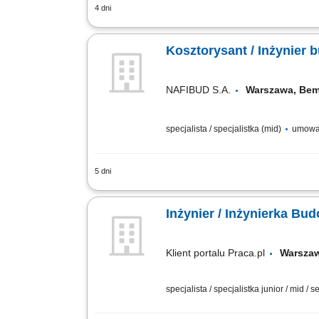
4 dni
Zakres obowiązków: przygotowanie planu
korespondencji z Klientem, prowadzenie 
Kosztorysant / Inżynier
NAFIBUD S.A.
Warszawa, 
specjalista / specjalistka (mid)
umowa 
5 dni
Zakres obowiązków: kompleksowe przygo
robót; sporządzanie zapytań ofertowyc
Inżynier / Inżynierka Bu
Klient portalu Praca.pl
Warsz
specjalista / specjalistka junior / mid / s