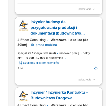
pokaż opis
Miejsce pracy: Warszawa i okolice (do 30k) Opis stanowiska:
Koordynowanie bieżących prac na budowie we współpracy z
Inżynier budowy ds.
projektantami, inwestorem oraz podwykonawcami. Nadzór nad
realizacją robót drogowych i ziemnych zgodnie z
przygotowania produkcji i
dokumentacją projektową, harmonogramem oraz
dokumentacji (budownictwo
obowiązującymi...
drogowe)(k/m)
4 Effect Consulting
Warszawa, i okolice (do
30km)
praca
mobilna
specjalista / specjalistka (mid)
umowa o pracę
pełny
etat
9 000 - 12 000 zł
brutto/mies.
Szukamy kilku pracowników
2 dni
pokaż opis
Miejsce pracy: Warszawa i okolice (do 30k) Opis stanowiska:
Bieżąca współpraca z Projektantem, Inwestorem; Bieżąca
Inżynier / Inżynierka Kontraktu –
współpraca z firmami podwykonawczymi w zakresie
geotechniki, geodezji i raportowania; Przestrzeganie
Budownictwo Drogowe
przepisów BHP i ochrony środowiska na terenie budowy oraz
4 Effect Consulting
Warszawa, i okolice (do