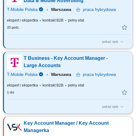
Data & Mobile Advertising
T-Mobile Polska
Warszawa
praca
hybrydowa
ekspert / ekspertka
kontrakt B2B
pełny etat
20 godz.
pokaż opis
Zadania, które na Ciebie czekają: Aktywna sprzedaż kampanii Mobile
Advertising oraz Big Data; Współpraca z Klientami oraz domami
T Business - Key Account Manager -
mediowymi; Realizacja założonych planów sprzedaży w powierzonych
projektach; Aktywne pozyskiwanie nowych Klientów; Przygotowywanie i
Large Accounts
prowadzenie prezentacji...
T-Mobile Polska
Warszawa
praca
hybrydowa
ekspert / ekspertka
kontrakt B2B
pełny etat
1 dni
pokaż opis
Zadania, które na Ciebie czekają: Zarządzanie aktualną bazą Klientów
oraz pozyskiwanie rozwiązań dla klientów z bazy, Sprzedaż rozwiązań i
Key Account Manager / Key Account
produktów w odpowiedzi na rozpoznane potrzeby klientów, Budowanie
silnych relacji z Klientami, Prezentowanie i aktywne uczestnictwo w
Managerka
inicjatywach...