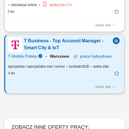
rekrutacja online
aplikuj bez CV
3 dni
pokaż opis
Zakres obowiązków: Aktywne pozyskiwanie nowych klientów oraz
partnerów biznesowych na rynkach zagranicznych. Rozwijanie
T Business - Top Account Manager -
współpracy z obecnymi kontrahentami i budowanie długofalowych
relacji. Przygotowywanie ofert handlowych oraz prowadzenie negocjacji
Smart City & IoT
z klientami w języku obcym. Realizacja...
T-Mobile Polska
Warszawa
praca
hybrydowa
specjalista / specjalistka mid / senior
kontrakt B2B
pełny etat
3 dni
pokaż opis
Zadania, które na Ciebie czekają: Pozyskiwanie Klientów w celu
implementacji usług IOT oraz SMART CITY. Negocjowanie umów oraz
warunków handlowych. Zawieranie umów handlowych zgodnie z ofertą
TMPL ze szczególnym uwzględnieniem usług IOT oraz SMART CITY.
Realizowanie planów sprzedażowych...
ZOBACZ INNE OFERTY PRACY: