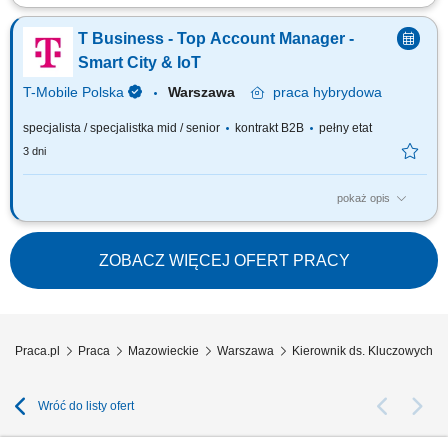
Zakres obowiązków: Aktywne pozyskiwanie nowych klientów oraz
partnerów biznesowych na rynkach zagranicznych. Rozwijanie
T Business - Top Account Manager -
współpracy z obecnymi kontrahentami i budowanie długofalowych relacji.
Przygotowywanie ofert handlowych oraz prowadzenie negocjacji z
Smart City & IoT
klientami w języku obcym. Realizacja...
T-Mobile Polska
Warszawa
praca
hybrydowa
specjalista / specjalistka mid / senior
kontrakt B2B
pełny etat
3 dni
pokaż opis
Zadania, które na Ciebie czekają: Pozyskiwanie Klientów w celu
implementacji usług IOT oraz SMART CITY. Negocjowanie umów oraz
warunków handlowych. Zawieranie umów handlowych zgodnie z ofertą
ZOBACZ WIĘCEJ OFERT PRACY
TMPL ze szczególnym uwzględnieniem usług IOT oraz SMART CITY.
Realizowanie planów sprzedażowych...
Praca.pl
Praca
Mazowieckie
Warszawa
Kierownik ds. Kluczowych K
Wróć do listy ofert