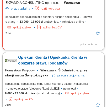
EXPANDIA CONSULTING sp. z o.o.
Warszawa
praca
zdalna
dziś wygasa
specjalista / specjalistka mid / senior / ekspert / ekspertka
umowa
o pracę
13 000 - 16 000 zł
brutto/mies.
rekrutacja online
aplikuj szybko
aplikuj bez CV
2 dni
pokaż opis
Zadania Aktywne pozyskiwanie klientów i rozwój sprzedaży w Polsce
oraz Europie; Kompleksowa współpraca z sieciami handlowymi i
Opiekun Klienta / Opiekunka Klienta w
sektorem B2B; Przygotowywanie ofert handlowych oraz prowadzenie
negocjacji; Bieżąca analiza rentowności, marżowości oraz kontrola
obszarze prawa i podatków
spływu należności; Koordynacja...
Pomysłowi Księgowi
Warszawa, Śródmieście, przy
stacji metra Świętokrzyska
praca
stacjonarna
specjalista / specjalistka mid / junior / senior / ekspert / ekspertka
umowa o pracę / zlecenie / kontrakt B2B
pełny etat
9 000 - 12 000 zł
/ mies. (w zal. od umowy)
aplikuj szybko
aplikuj bez CV
2 dni