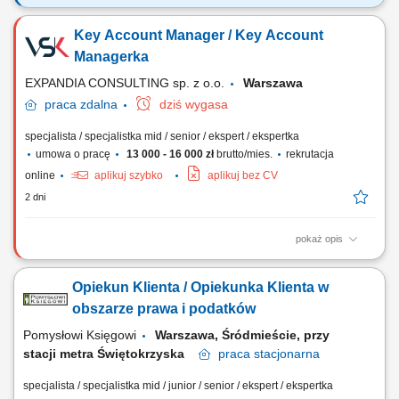
Zadania, które na Ciebie czekają: Zarządzanie aktualną bazą Klientów
oraz pozyskiwanie rozwiązań dla klientów z bazy, Sprzedaż rozwiązań i
Key Account Manager / Key Account
produktów w odpowiedzi na rozpoznane potrzeby klientów, Budowanie
silnych relacji z Klientami, Prezentowanie i aktywne uczestnictwo w
Managerka
inicjatywach...
EXPANDIA CONSULTING sp. z o.o.
Warszawa
praca
zdalna
dziś wygasa
specjalista / specjalistka mid / senior / ekspert / ekspertka
umowa o pracę
13 000 - 16 000 zł
brutto/mies.
rekrutacja
online
aplikuj szybko
aplikuj bez CV
2 dni
pokaż opis
Zadania Aktywne pozyskiwanie klientów i rozwój sprzedaży w Polsce
oraz Europie; Kompleksowa współpraca z sieciami handlowymi i
Opiekun Klienta / Opiekunka Klienta w
sektorem B2B; Przygotowywanie ofert handlowych oraz prowadzenie
negocjacji; Bieżąca analiza rentowności, marżowości oraz kontrola
obszarze prawa i podatków
spływu należności; Koordynacja...
Pomysłowi Księgowi
Warszawa, Śródmieście, przy
stacji metra Świętokrzyska
praca
stacjonarna
specjalista / specjalistka mid / junior / senior / ekspert / ekspertka