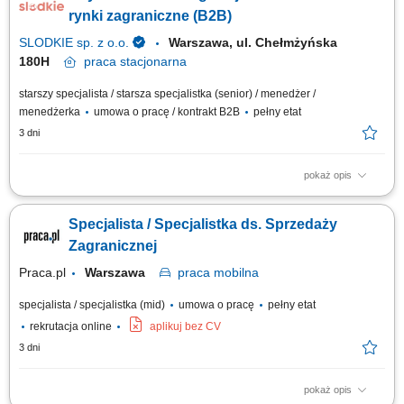
negocjowanie warunków współpracy oraz koordynowanie procesu
rynki zagraniczne (B2B)
realizacji zamówień. Realizacja...
SLODKIE sp. z o.o.
Warszawa, ul. Chełmżyńska
180H
praca
stacjonarna
starszy specjalista / starsza specjalistka (senior) / menedżer /
menedżerka
umowa o pracę / kontrakt B2B
pełny etat
3 dni
pokaż opis
Zakres obowiązków: Aktywne pozyskiwanie nowych partnerów
biznesowych na rynkach zagranicznych; Inicjowanie i prowadzenie
Specjalista / Specjalistka ds. Sprzedaży
rozmów handlowych (telefon, e-mail, online, spotkania bezpośrednie)
Udział w międzynarodowych targach i wydarzeniach branżowych;
Zagranicznej
Negocjowanie warunków współpracy i...
Praca.pl
Warszawa
praca
mobilna
specjalista / specjalistka (mid)
umowa o pracę
pełny etat
rekrutacja online
aplikuj bez CV
3 dni
pokaż opis