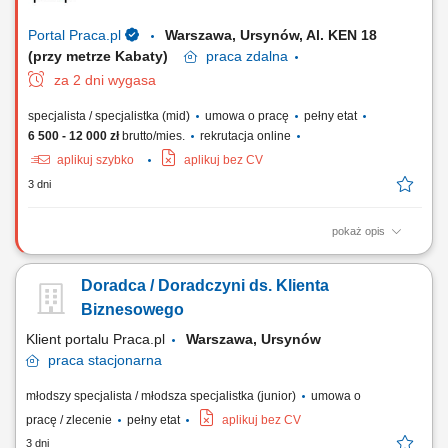
Cloud, Infrastruktura, Cybersecurity, Modern Workplace, Networking.
Prowadzenie...
Portal Praca.pl
Warszawa, Ursynów, Al. KEN 18
(przy metrze Kabaty)
praca
zdalna
za 2 dni wygasa
specjalista / specjalistka (mid)
umowa o pracę
pełny etat
6 500 - 12 000 zł
brutto/mies.
rekrutacja online
aplikuj szybko
aplikuj bez CV
3 dni
pokaż opis
Zakres obowiązków: Aktywne pozyskiwanie nowych klientów B2B –
głównie poprzez: - Kontakt telefoniczny, - Mailowy, - Spotkania online.
Doradca / Doradczyni ds. Klienta
Docieranie do nowych firm i decydentów – systematyczna praca na
rynku; Prowadzenie spotkań i prezentacja oferty firmy;
Biznesowego
Przygotowywanie ofert oraz...
Klient portalu Praca.pl
Warszawa, Ursynów
praca
stacjonarna
młodszy specjalista / młodsza specjalistka (junior)
umowa o
pracę / zlecenie
pełny etat
aplikuj bez CV
3 dni