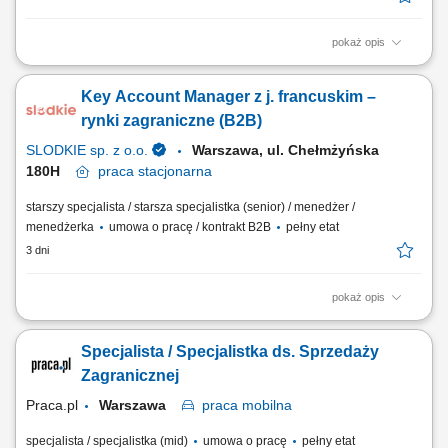
pokaż opis
Aktywne pozyskiwanie nowych klientów biznesowych oraz rozwijanie
długofalowych relacji z partnerami. Prowadzenie rozmów handlowych i
Key Account Manager z j. francuskim –
identyfikowanie potrzeb klientów B2B. Przygotowywanie ofert,
negocjowanie warunków współpracy oraz koordynowanie procesu
rynki zagraniczne (B2B)
realizacji zamówień. Realizacja...
SLODKIE sp. z o.o.
Warszawa, ul. Chełmżyńska
180H
praca
stacjonarna
starszy specjalista / starsza specjalistka (senior) / menedżer /
menedżerka
umowa o pracę / kontrakt B2B
pełny etat
3 dni
pokaż opis
Zakres obowiązków: Aktywne pozyskiwanie nowych partnerów
biznesowych na rynkach zagranicznych; Inicjowanie i prowadzenie
Specjalista / Specjalistka ds. Sprzedaży
rozmów handlowych (telefon, e-mail, online, spotkania bezpośrednie)
Udział w międzynarodowych targach i wydarzeniach branżowych;
Zagranicznej
Negocjowanie warunków współpracy i...
Praca.pl
Warszawa
praca
mobilna
specjalista / specjalistka (mid)
umowa o pracę
pełny etat