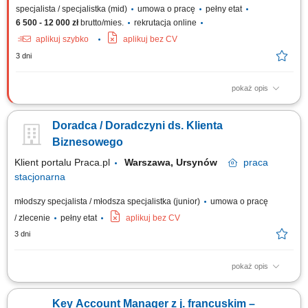
specjalista / specjalistka (mid)
umowa o pracę
pełny etat
6 500 - 12 000 zł
brutto/mies.
rekrutacja online
aplikuj szybko
aplikuj bez CV
3 dni
pokaż opis
Zakres obowiązków: Aktywne pozyskiwanie nowych klientów B2B –
głównie poprzez: - Kontakt telefoniczny, - Mailowy, - Spotkania online.
Doradca / Doradczyni ds. Klienta
Docieranie do nowych firm i decydentów – systematyczna praca na
rynku; Prowadzenie spotkań i prezentacja oferty firmy; Przygotowywanie
Biznesowego
ofert oraz...
Klient portalu Praca.pl
Warszawa, Ursynów
praca
stacjonarna
młodszy specjalista / młodsza specjalistka (junior)
umowa o pracę
/ zlecenie
pełny etat
aplikuj bez CV
3 dni
pokaż opis
Aktywne pozyskiwanie nowych klientów biznesowych oraz rozwijanie
długofalowych relacji z partnerami. Prowadzenie rozmów handlowych i
Key Account Manager z j. francuskim –
identyfikowanie potrzeb klientów B2B. Przygotowywanie ofert,