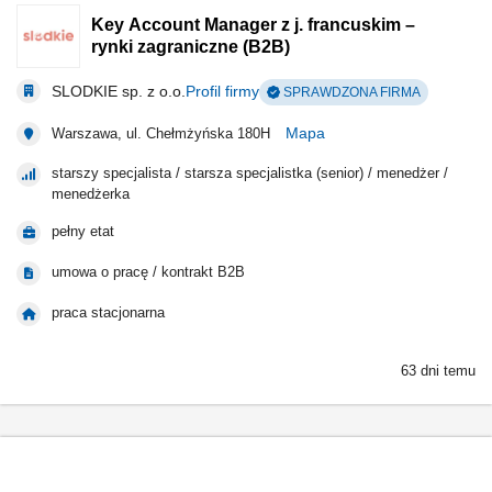
Key Account Manager z j. francuskim –
rynki zagraniczne (B2B)
SLODKIE sp. z o.o.
Profil firmy
SPRAWDZONA FIRMA
Mapa
Warszawa, ul. Chełmżyńska 180H
starszy specjalista / starsza specjalistka (senior) / menedżer /
menedżerka
pełny etat
umowa o pracę / kontrakt B2B
praca stacjonarna
63 dni temu