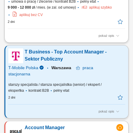
umowa o pracę / zlecenie / kontrakt B2B
pełny etat
9 000 - 12 000 zł
/ mies. (w zal. od umowy)
aplikuj szybko
aplikuj bez CV
2 dni
pokaż opis
Samodzielne prowadzenie komunikacji telefonicznej oraz mailowej z
portfelem stałych klientów w obszarze prawa i podatków. Realizacja
T Business - Top Account Manager -
spotkań bezpośrednich oraz budowanie trwałych relacji z
kontrahentami. Reprezentowanie interesów klientów w kontaktach z
Sektor Publiczny
organami administracji publicznej i...
T-Mobile Polska
Warszawa
praca
stacjonarna
starszy specjalista / starsza specjalistka (senior) / ekspert /
ekspertka
kontrakt B2B
pełny etat
2 dni
pokaż opis
Zadania, które na Ciebie czekają: Rozwijanie współpracy z obecnymi i
nowymi klientami T-Mobile Business Solutions z segmentu public w
Account Manager
Polsce; Sprzedaż kompleksowych rozwiązań oraz usług IT i ICT, w tym: