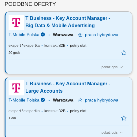
PODOBNE OFERTY
T Business - Key Account Manager -
Big Data & Mobile Advertising
T-Mobile Polska
Warszawa
praca
hybrydowa
ekspert / ekspertka
kontrakt B2B
pełny etat
20 godz.
pokaż opis
Zadania, które na Ciebie czekają: Aktywna sprzedaż kampanii Mobile
Advertising oraz Big Data; Współpraca z Klientami oraz domami
T Business - Key Account Manager -
mediowymi; Realizacja założonych planów sprzedaży w powierzonych
projektach; Aktywne pozyskiwanie nowych Klientów; Przygotowywanie i
Large Accounts
prowadzenie prezentacji...
T-Mobile Polska
Warszawa
praca
hybrydowa
ekspert / ekspertka
kontrakt B2B
pełny etat
1 dni
pokaż opis