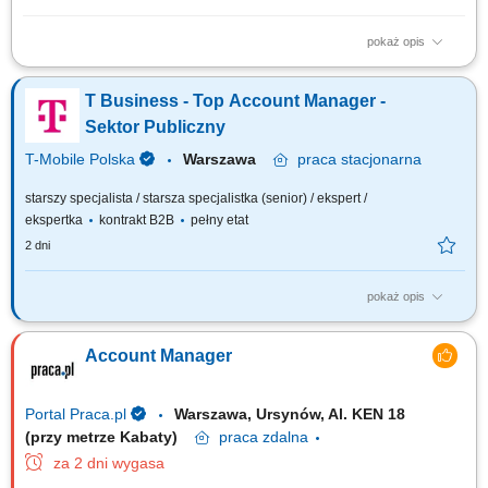
pokaż opis
Samodzielne prowadzenie komunikacji telefonicznej oraz mailowej z
portfelem stałych klientów w obszarze prawa i podatków. Realizacja
T Business - Top Account Manager -
spotkań bezpośrednich oraz budowanie trwałych relacji z kontrahentami.
Reprezentowanie interesów klientów w kontaktach z organami
Sektor Publiczny
administracji publicznej i...
T-Mobile Polska
Warszawa
praca
stacjonarna
starszy specjalista / starsza specjalistka (senior) / ekspert /
ekspertka
kontrakt B2B
pełny etat
2 dni
pokaż opis
Zadania, które na Ciebie czekają: Rozwijanie współpracy z obecnymi i
nowymi klientami T-Mobile Business Solutions z segmentu public w
Account Manager
Polsce; Sprzedaż kompleksowych rozwiązań oraz usług IT i ICT, w tym:
Cloud, Infrastruktura, Cybersecurity, Modern Workplace, Networking.
Prowadzenie...
Portal Praca.pl
Warszawa, Ursynów, Al. KEN 18
(przy metrze Kabaty)
praca
zdalna
za 2 dni wygasa