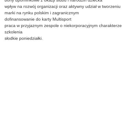
bony upominkowe z okazji ślubu i narodzin dziecka
wpływ na rozwój organizacji oraz aktywny udział w tworzeniu
marki na rynku polskim i zagranicznym
dofinansowanie do karty Multisport
praca w przyjaznym zespole o niekorporacyjnym charakterze
szkolenia
słodkie poniedziałki.