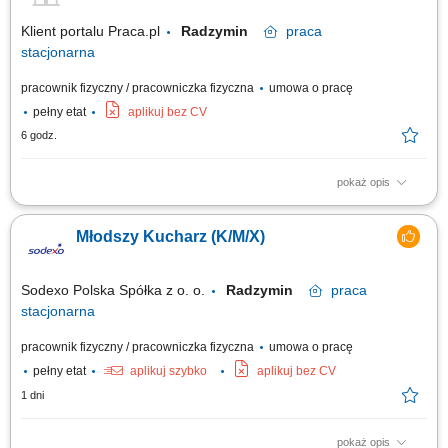
Klient portalu Praca.pl
Radzymin
praca
stacjonarna
pracownik fizyczny / pracowniczka fizyczna
umowa o pracę
pełny etat
aplikuj bez CV
6 godz.
pokaż opis
Przygotowywanie i produkcja dań według receptur (dania obiadowe,
śniadaniowe, zupy, opcje wegetariańskie, bar sałatkowy) Wydawanie
Młodszy Kucharz (K/M/X)
posiłków, obsługa oraz bieżące uzupełnianie wydawki; Dbanie o wysoki
standard i jakość serwowanych potraw; Utrzymywanie czystości i
porządku na stanowisku...
Sodexo Polska Spółka z o. o.
Radzymin
praca
stacjonarna
pracownik fizyczny / pracowniczka fizyczna
umowa o pracę
pełny etat
aplikuj szybko
aplikuj bez CV
1 dni
pokaż opis