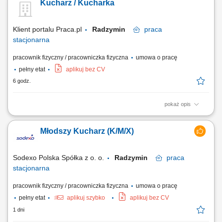
Kucharz / Kucharka
Klient portalu Praca.pl
Radzymin
praca
stacjonarna
pracownik fizyczny / pracowniczka fizyczna
umowa o pracę
pełny etat
aplikuj bez CV
6 godz.
pokaż opis
Przygotowywanie i produkcja dań według receptur (dania obiadowe,
śniadaniowe, zupy, opcje wegetariańskie, bar sałatkowy) Wydawanie
Młodszy Kucharz (K/M/X)
posiłków, obsługa oraz bieżące uzupełnianie wydawki; Dbanie o wysoki
standard i jakość serwowanych potraw; Utrzymywanie czystości i
porządku na stanowisku...
Sodexo Polska Spółka z o. o.
Radzymin
praca
stacjonarna
pracownik fizyczny / pracowniczka fizyczna
umowa o pracę
pełny etat
aplikuj szybko
aplikuj bez CV
1 dni