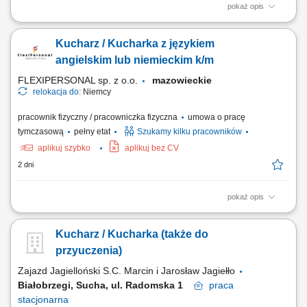
pokaż opis
Twoje główne zadania: przygotowywanie potraw zgodnie z recepturą i
standardami kuchni; efektywna współpraca z Szefem Kuchni i
Kucharz / Kucharka z językiem
pozostałym zespołem Restauracji; utrzymywanie optymalnego poziomu
produkcji dań i współpraca przy zamawianiu produktów; dbanie o
angielskim lub niemieckim k/m
prawidłowe magazynowanie...
FLEXIPERSONAL sp. z o.o.
mazowieckie
relokacja do:
Niemcy
pracownik fizyczny / pracowniczka fizyczna
umowa o pracę
tymczasową
pełny etat
Szukamy kilku pracowników
aplikuj szybko
aplikuj bez CV
2 dni
pokaż opis
Opis stanowiska Kompleksowe przyrządzanie oraz estetyczne
serwowanie potraw z menu à la carte. Nadzorowanie najwyższej
Kucharz / Kucharka (także do
jakości, walorów smakowych oraz prezentacji wydawanych dań.
Bieżące zarządzanie stanem magazynowym oraz optymalizacja
przyuczenia)
wykorzystania składników kuchennych. Ścisła...
Zajazd Jagielloński S.C. Marcin i Jarosław Jagiełło
Białobrzegi, Sucha, ul. Radomska 1
praca
stacjonarna