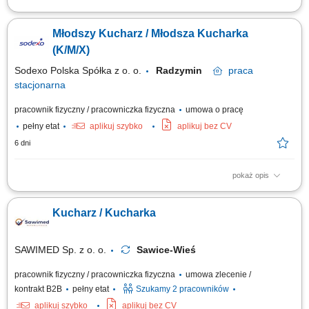
Zakres obowiązków: Przygotowywanie dań zgodnie z recepturami;
Produkcja posiłków na miejscu (np. zupy, dania obiadowe, dania
Młodszy Kucharz / Młodsza Kucharka
wegetariańskie, dania śniadaniowe, bary sałatkowe); Wydawanie
posiłków i obsługa wydawki; Uzupełnianie produktów na wydawcę;
(K/M/X)
Dbanie o jakość przygotowywanych...
Sodexo Polska Spółka z o. o.
Radzymin
praca
stacjonarna
pracownik fizyczny / pracowniczka fizyczna
umowa o pracę
pełny etat
aplikuj szybko
aplikuj bez CV
6 dni
pokaż opis
Zakres obowiązków: Przygotowywanie różnorodnych potraw, w tym dań
obiadowych, zup, potraw wegetariańskich oraz propozycji śniadaniowych,
Kucharz / Kucharka
w ścisłej zgodzie z ustalonymi recepturami. Monitorowanie i dbanie o
najwyższą jakość, smak oraz estetykę serwowanych posiłków.
Koordynowanie i...
SAWIMED Sp. z o. o.
Sawice-Wieś
pracownik fizyczny / pracowniczka fizyczna
umowa zlecenie /
kontrakt B2B
pełny etat
Szukamy 2 pracowników
aplikuj szybko
aplikuj bez CV