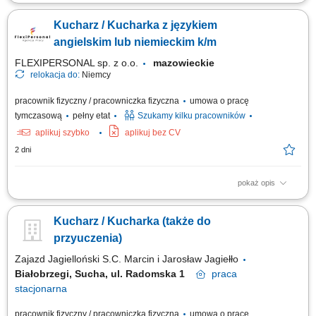
Twoje główne zadania: przygotowywanie potraw zgodnie z recepturą i
standardami kuchni; efektywna współpraca z Szefem Kuchni i pozostałym
Kucharz / Kucharka z językiem
zespołem Restauracji; utrzymywanie optymalnego poziomu produkcji dań
i współpraca przy zamawianiu produktów; dbanie o prawidłowe
angielskim lub niemieckim k/m
magazynowanie...
FLEXIPERSONAL sp. z o.o.
mazowieckie
relokacja do:
Niemcy
pracownik fizyczny / pracowniczka fizyczna
umowa o pracę
tymczasową
pełny etat
Szukamy kilku pracowników
aplikuj szybko
aplikuj bez CV
2 dni
pokaż opis
Opis stanowiska Kompleksowe przyrządzanie oraz estetyczne
serwowanie potraw z menu à la carte. Nadzorowanie najwyższej jakości,
Kucharz / Kucharka (także do
walorów smakowych oraz prezentacji wydawanych dań. Bieżące
zarządzanie stanem magazynowym oraz optymalizacja wykorzystania
przyuczenia)
składników kuchennych. Ścisła...
Zajazd Jagielloński S.C. Marcin i Jarosław Jagiełło
Białobrzegi, Sucha, ul. Radomska 1
praca
stacjonarna
pracownik fizyczny / pracowniczka fizyczna
umowa o pracę