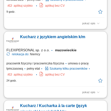
aplikuj szybko
aplikuj bez CV
9 godz.
pokaż opis
Zadania: Gotowanie smacznych i estetycznych dań według
wyznaczonego menu; Dbanie o czystość blatu i standardy higieniczne
Kucharz z językiem angielskim k/m
(HACCP) Współpraca z resztą ekipy kuchennej;
FLEXIPERSONAL sp. z o.o.
mazowieckie
relokacja do:
Niemcy
pracownik fizyczny / pracowniczka fizyczna
umowa o pracę
tymczasową
pełny etat
Szukamy kilku pracowników
aplikuj szybko
aplikuj bez CV
24 godz.
pokaż opis
Opis stanowiska: Przygotowywanie dań à la carte; Dbanie o smak,
jakość i estetykę potraw; Współpraca z zespołem kuchni; Kontrola
Kucharz / Kucharka à la carte (język
zapasów i organizacja pracy; Utrzymanie porządku i standardów