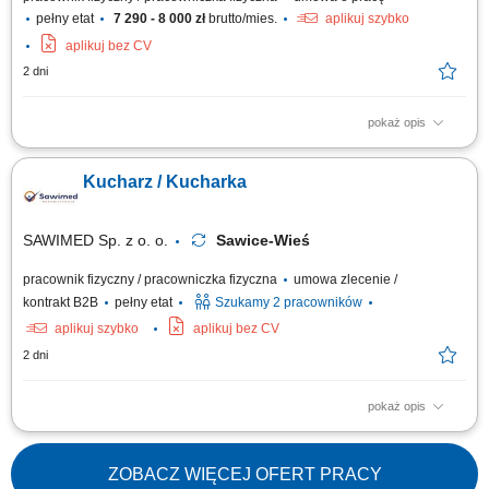
pełny etat
7 290 - 8 000 zł
brutto/mies.
aplikuj szybko
aplikuj bez CV
2 dni
pokaż opis
Opis stanowiska Aktywny udział w codziennym przygotowywaniu potraw
zgodnie z ustalonym menu lokalu. Dbanie o właściwe magazynowanie
Kucharz / Kucharka
surowców oraz estetyczne serwowanie dań. Wsparcie w bieżących
pracach na zapleczu kuchennym oraz dbanie o porządek na stanowisku.
Przestrzeganie procedur...
SAWIMED Sp. z o. o.
Sawice-Wieś
pracownik fizyczny / pracowniczka fizyczna
umowa zlecenie /
kontrakt B2B
pełny etat
Szukamy 2 pracowników
aplikuj szybko
aplikuj bez CV
2 dni
pokaż opis
Opis stanowiska Przygotowywanie posiłków zgodnie z jadłospisem;
Dbanie o wysoką jakość i estetykę wydawanych posiłków; Przestrzeganie
zasad higieny oraz systemu HACCP; Utrzymywanie porządku na
ZOBACZ WIĘCEJ OFERT PRACY