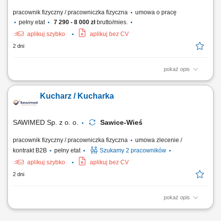
pracownik fizyczny / pracowniczka fizyczna
umowa o pracę
pełny etat
7 290 - 8 000 zł
brutto/mies.
aplikuj szybko
aplikuj bez CV
2 dni
pokaż opis
Opis stanowiska Aktywny udział w codziennym przygotowywaniu potraw
zgodnie z ustalonym menu lokalu. Dbanie o właściwe magazynowanie
Kucharz / Kucharka
surowców oraz estetyczne serwowanie dań. Wsparcie w bieżących
pracach na zapleczu kuchennym oraz dbanie o porządek na
stanowisku. Przestrzeganie procedur...
SAWIMED Sp. z o. o.
Sawice-Wieś
pracownik fizyczny / pracowniczka fizyczna
umowa zlecenie /
kontrakt B2B
pełny etat
Szukamy 2 pracowników
aplikuj szybko
aplikuj bez CV
2 dni
pokaż opis
Opis stanowiska Przygotowywanie posiłków zgodnie z jadłospisem;
Dbanie o wysoką jakość i estetykę wydawanych posiłków;