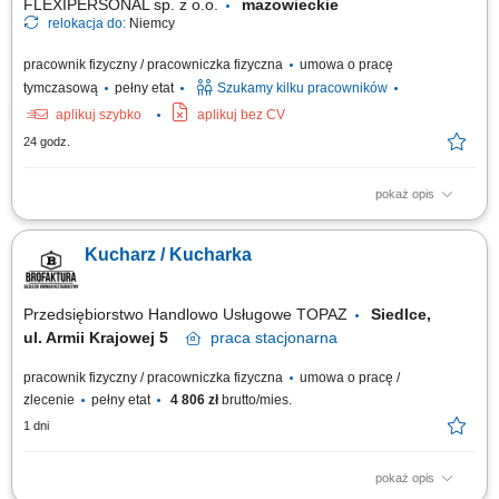
FLEXIPERSONAL sp. z o.o.
mazowieckie
relokacja do:
Niemcy
pracownik fizyczny / pracowniczka fizyczna
umowa o pracę
tymczasową
pełny etat
Szukamy kilku pracowników
aplikuj szybko
aplikuj bez CV
24 godz.
pokaż opis
Opis stanowiska Samodzielne prowadzenie powierzonej sekcji
kuchennej i sprawna realizacja zamówień gości restauracji.
Kucharz / Kucharka
Monitorowanie standardów jakościowych oraz dbałość o powtarzalność
doskonałego smaku potraw. Koordynowanie codziennych procesów na
zapleczu, w tym kontrola rotacji...
Przedsiębiorstwo Handlowo Usługowe TOPAZ
Siedlce,
ul. Armii Krajowej 5
praca
stacjonarna
pracownik fizyczny / pracowniczka fizyczna
umowa o pracę /
zlecenie
pełny etat
4 806 zł
brutto/mies.
1 dni
pokaż opis