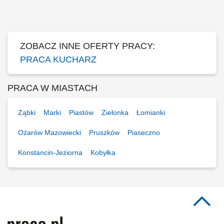
Przestrzeganie zasad higieny oraz systemu HACCP; Utrzymywanie
porządku na stanowisku pracy; Współpraca z zespołem kuchni;
ZOBACZ INNE OFERTY PRACY:
PRACA KUCHARZ
PRACA W MIASTACH
Ząbki
Marki
Piastów
Zielonka
Łomianki
Ożarów Mazowiecki
Pruszków
Piaseczno
Konstancin-Jeziorna
Kobyłka