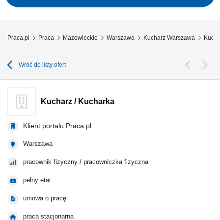
stanowisku pracy; Współpraca z zespołem kuchni;
Praca.pl
Praca
Mazowieckie
Warszawa
Kucharz Warszawa
Kucha
Wróć do listy ofert
Kucharz / Kucharka
Klient portalu Praca.pl
Warszawa
pracownik fizyczny / pracowniczka fizyczna
pełny etat
umowa o pracę
praca stacjonarna