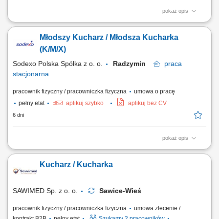
pokaż opis
Zakres obowiązków: Przygotowywanie dań zgodnie z recepturami;
Produkcja posiłków na miejscu (np. zupy, dania obiadowe, dania
Młodszy Kucharz / Młodsza Kucharka
wegetariańskie, dania śniadaniowe, bary sałatkowe); Wydawanie
posiłków i obsługa wydawki; Uzupełnianie produktów na wydawcę;
(K/M/X)
Dbanie o jakość przygotowywanych...
Sodexo Polska Spółka z o. o.
Radzymin
praca
stacjonarna
pracownik fizyczny / pracowniczka fizyczna
umowa o pracę
pełny etat
aplikuj szybko
aplikuj bez CV
6 dni
pokaż opis
Zakres obowiązków: Przygotowywanie różnorodnych potraw, w tym dań
obiadowych, zup, potraw wegetariańskich oraz propozycji
Kucharz / Kucharka
śniadaniowych, w ścisłej zgodzie z ustalonymi recepturami.
Monitorowanie i dbanie o najwyższą jakość, smak oraz estetykę
serwowanych posiłków. Koordynowanie i...
SAWIMED Sp. z o. o.
Sawice-Wieś
pracownik fizyczny / pracowniczka fizyczna
umowa zlecenie /
kontrakt B2B
pełny etat
Szukamy 2 pracowników