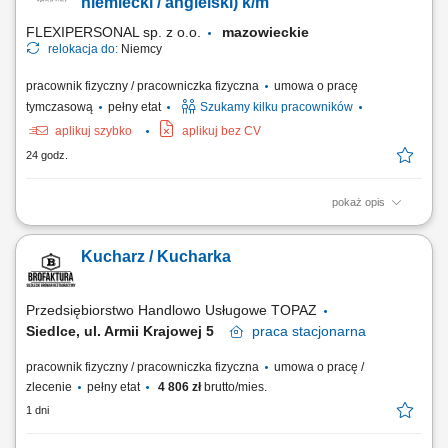
higieny; Czego oczekujemy: Doświadczenia jako kucharz; Znajomości
niemiecki / angielski) k/m
pracy w kuchni restauracyjnej;...
FLEXIPERSONAL sp. z o.o.
mazowieckie
relokacja do:
Niemcy
pracownik fizyczny / pracowniczka fizyczna
umowa o pracę
tymczasową
pełny etat
Szukamy kilku pracowników
aplikuj szybko
aplikuj bez CV
24 godz.
pokaż opis
Opis stanowiska Samodzielne prowadzenie powierzonej sekcji
kuchennej i sprawna realizacja zamówień gości restauracji.
Kucharz / Kucharka
Monitorowanie standardów jakościowych oraz dbałość o powtarzalność
doskonałego smaku potraw. Koordynowanie codziennych procesów na
zapleczu, w tym kontrola rotacji...
Przedsiębiorstwo Handlowo Usługowe TOPAZ
Siedlce, ul. Armii Krajowej 5
praca
stacjonarna
pracownik fizyczny / pracowniczka fizyczna
umowa o pracę /
zlecenie
pełny etat
4 806 zł
brutto/mies.
1 dni