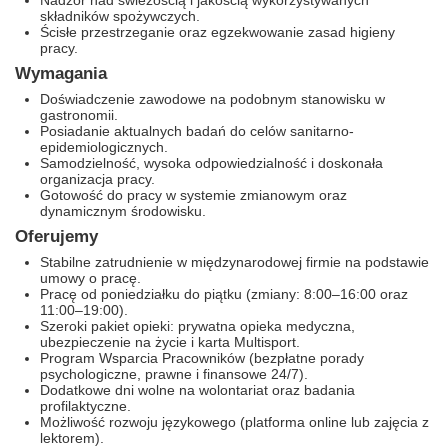
Nadzór nad świeżością i jakością wykorzystywanych
składników spożywczych.
Ścisłe przestrzeganie oraz egzekwowanie zasad higieny
pracy.
Wymagania
Doświadczenie zawodowe na podobnym stanowisku w
gastronomii.
Posiadanie aktualnych badań do celów sanitarno-
epidemiologicznych.
Samodzielność, wysoka odpowiedzialność i doskonała
organizacja pracy.
Gotowość do pracy w systemie zmianowym oraz
dynamicznym środowisku.
Oferujemy
Stabilne zatrudnienie w międzynarodowej firmie na podstawie
umowy o pracę.
Pracę od poniedziałku do piątku (zmiany: 8:00–16:00 oraz
11:00–19:00).
Szeroki pakiet opieki: prywatna opieka medyczna,
ubezpieczenie na życie i karta Multisport.
Program Wsparcia Pracowników (bezpłatne porady
psychologiczne, prawne i finansowe 24/7).
Dodatkowe dni wolne na wolontariat oraz badania
profilaktyczne.
Możliwość rozwoju językowego (platforma online lub zajęcia z
lektorem).