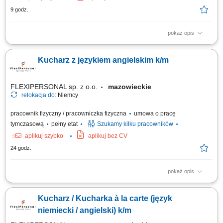
9 godz.
pokaż opis
Zadania: Gotowanie smacznych i estetycznych dań według
wyznaczonego menu; Dbanie o czystość blatu i standardy higieniczne
Kucharz z językiem angielskim k/m
(HACCP) Współpraca z resztą ekipy kuchennej;
FLEXIPERSONAL sp. z o.o.
mazowieckie
relokacja do:
Niemcy
pracownik fizyczny / pracowniczka fizyczna
umowa o pracę
tymczasową
pełny etat
Szukamy kilku pracowników
aplikuj szybko
aplikuj bez CV
24 godz.
pokaż opis
Opis stanowiska: Przygotowywanie dań à la carte; Dbanie o smak, jakość
i estetykę potraw; Współpraca z zespołem kuchni; Kontrola zapasów i
Kucharz / Kucharka à la carte (język
organizacja pracy; Utrzymanie porządku i standardów higieny; Czego
oczekujemy: Doświadczenia jako kucharz; Znajomości pracy w kuchni
niemiecki / angielski) k/m
restauracyjnej;...