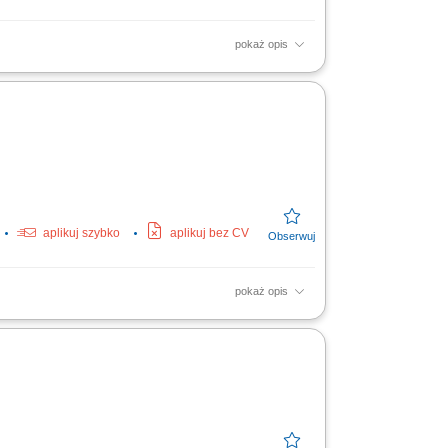
pokaż opis
; Kontrola zapasów i organizacja pracy;
stauracyjnej;...
aplikuj szybko
aplikuj bez CV
pokaż opis
ji. Monitorowanie standardów jakościowych
la rotacji...