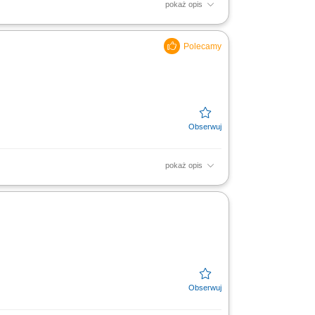
pokaż opis
kowy) Wydawanie posiłków, obsługa oraz
u na stanowisku...
pokaż opis
we, dania wegetariańskie, dania
akość przygotowywanych...