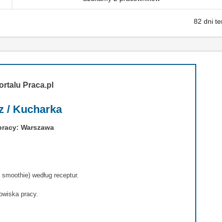
82 dni t
ortalu Praca.pl
z / Kucharka
pracy: Warszawa
 smoothie) według receptur.
owiska pracy.