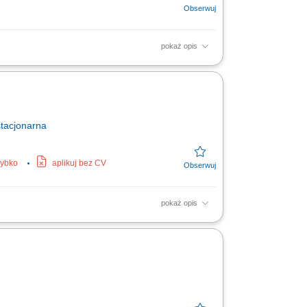
pokaż opis
m Kuchni i pozostałym zespołem Restauracji;
ynowanie...
tacjonarna
zybko
aplikuj bez CV
pokaż opis
aściwe magazynowanie surowców oraz
. Przestrzeganie procedur...