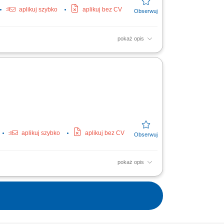
aplikuj szybko
aplikuj bez CV
pokaż opis
ów; Przestrzeganie zasad higieny oraz
aplikuj szybko
aplikuj bez CV
pokaż opis
ższej jakości, walorów smakowych oraz
chennych. Ścisła...