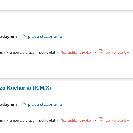
g receptur (dania obiadowe, śniadaniowe, zupy, opcje wegetariańskie, bar sałat
o wysoki standard i jakość serwowanych potraw; Utrzymywanie czystości i porządk
Radzymin
praca
stacjonarna
czna
umowa o pracę
pełny etat
aplikuj szybko
aplikuj bez CV
ń zgodnie z recepturami; Produkcja posiłków na miejscu (np. zupy, dania obiado
nie posiłków i obsługa wydawki; Uzupełnianie produktów na wydawcę; Dbanie o j
za Kucharka (K/M/X)
Radzymin
praca
stacjonarna
czna
umowa o pracę
pełny etat
aplikuj szybko
aplikuj bez CV