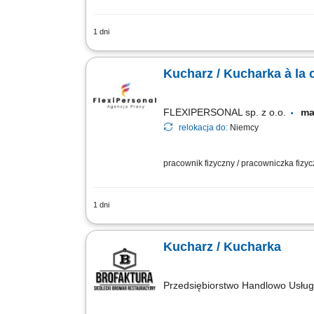
1 dni
Opis stanowiska: Przygotowywanie dań à
Utrzymanie porządku i standardów higi
Kucharz / Kucharka à la c
FLEXIPERSONAL sp. z o.o.
ma
relokacja do:
Niemcy
pracownik fizyczny / pracowniczka fizy
1 dni
Opis stanowiska Samodzielne prowadzen
oraz dbałość o powtarzalność doskonał
Kucharz / Kucharka
Przedsiębiorstwo Handlowo Usł