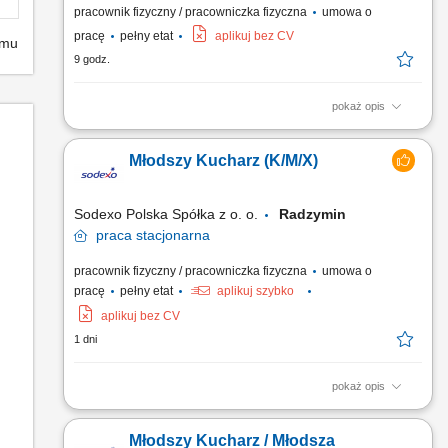
pracownik fizyczny / pracowniczka fizyczna
umowa o
pracę
pełny etat
aplikuj bez CV
emu
9 godz.
pokaż opis
Przygotowywanie i produkcja dań według receptur (dania
obiadowe, śniadaniowe, zupy, opcje wegetariańskie, bar
Młodszy Kucharz (K/M/X)
sałatkowy) Wydawanie posiłków, obsługa oraz bieżące
uzupełnianie wydawki; Dbanie o wysoki standard i jakość
serwowanych potraw; Utrzymywanie czystości i porządku na
Sodexo Polska Spółka z o. o.
Radzymin
stanowisku...
praca
stacjonarna
pracownik fizyczny / pracowniczka fizyczna
umowa o
pracę
pełny etat
aplikuj szybko
aplikuj bez CV
1 dni
pokaż opis
Zakres obowiązków: Przygotowywanie dań zgodnie z
recepturami; Produkcja posiłków na miejscu (np. zupy, dania
Młodszy Kucharz / Młodsza
obiadowe, dania wegetariańskie, dania śniadaniowe, bary