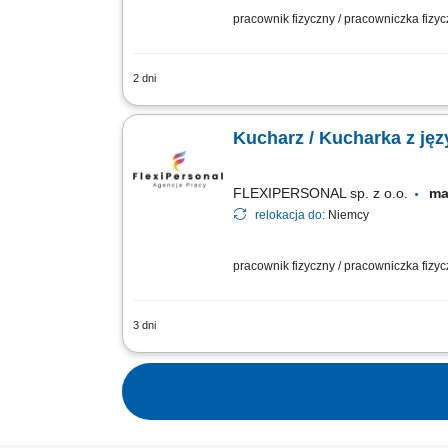
pracownik fizyczny / pracowniczka fizy
2 dni
Opis stanowiska Przygotowywanie posił
systemu HACCP; Utrzymywanie porządk
Kucharz / Kucharka z ję
FLEXIPERSONAL sp. z o.o.
ma
relokacja do:
Niemcy
pracownik fizyczny / pracowniczka fizy
3 dni
Opis stanowiska Kompleksowe przyrząd
prezentacji wydawanych dań. Bieżące 