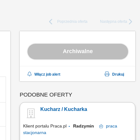
Poprzednia
oferta
Następna
oferta
Archiwalne
Włącz job alert
Drukuj
PODOBNE OFERTY
Kucharz / Kucharka
Klient portalu Praca.pl
Radzymin
praca
stacjonarna