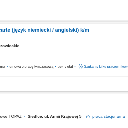
 la carte; Dbanie o smak, jakość i estetykę potraw; Współpraca z zespołem kuchni
eny; Czego oczekujemy: Doświadczenia jako kucharz; Znajomości pracy w kuchni re
arte (język niemiecki / angielski) k/m
zowieckie
czna
umowa o pracę tymczasową
pełny etat
Szukamy kilku pracowników
ie powierzonej sekcji kuchennej i sprawna realizacja zamówień gości restaurac
ego smaku potraw. Koordynowanie codziennych procesów na zapleczu, w tym kontro
ugowe TOPAZ
Siedlce, ul. Armii Krajowej 5
praca
stacjonarna