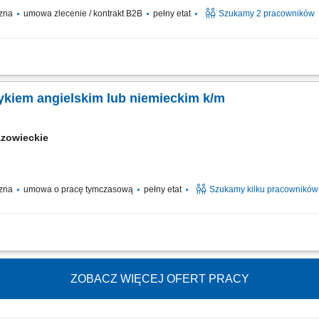
czna
umowa zlecenie / kontrakt B2B
pełny etat
Szukamy 2 pracowników
ków zgodnie z jadłospisem; Dbanie o wysoką jakość i estetykę wydawanych posiłk
u na stanowisku pracy; Współpraca z zespołem kuchni;
zykiem angielskim lub niemieckim k/m
zowieckie
czna
umowa o pracę tymczasową
pełny etat
Szukamy kilku pracowników
zanie oraz estetyczne serwowanie potraw z menu à la carte. Nadzorowanie najwy
zarządzanie stanem magazynowym oraz optymalizacja wykorzystania składników ku
ZOBACZ WIĘCEJ OFERT PRACY