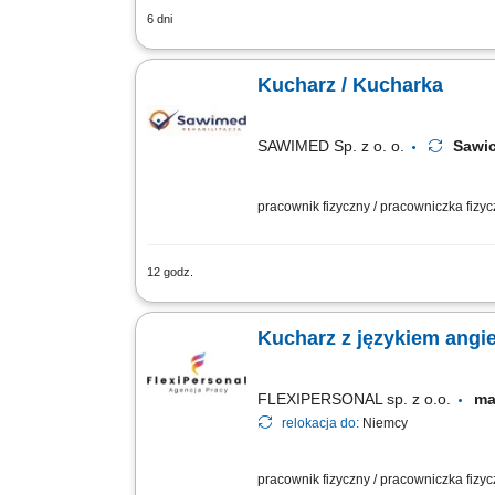
6 dni
Zakres obowiązków: Przygotowywanie ró
ustalonymi recepturami. Monitorowanie
Kucharz / Kucharka
SAWIMED Sp. z o. o.
Sawi
pracownik fizyczny / pracowniczka fizy
12 godz.
Zadania: Gotowanie smacznych i estet
kuchennej;
Kucharz z językiem angi
FLEXIPERSONAL sp. z o.o.
ma
relokacja do:
Niemcy
pracownik fizyczny / pracowniczka fizy