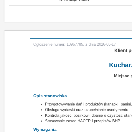
Ogłoszenie numer: 10967785, z dnia 2026-05-17
Klient p
Kuchar
Miejsce 
Opis stanowiska
Przygotowywanie dań i produktów (kanapki, panini,
Obsługa wydawki oraz uzupełnianie asortymentu.
Kontrola jakości posiłków i dbanie o czystość stan
Stosowanie zasad HACCP i przepisów BHP.
Wymagania