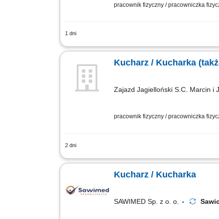
pracownik fizyczny / pracowniczka fizy
1 dni
Twoje główne zadania: przygotowywanie
utrzymywanie optymalnego poziomu pro
Kucharz / Kucharka (takż
Zajazd Jagielloński S.C. Marcin i 
pracownik fizyczny / pracowniczka fizy
2 dni
Opis stanowiska Aktywny udział w cod
estetyczne serwowanie dań. Wsparcie w
Kucharz / Kucharka
SAWIMED Sp. z o. o.
Sawi