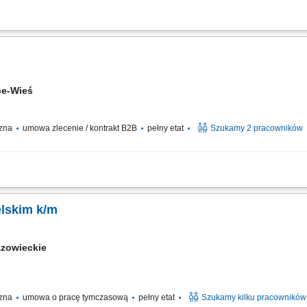
żnorodnych potraw, w tym dań obiadowych, zup, potraw wegetariańskich oraz prop
 i dbanie o najwyższą jakość, smak oraz estetykę serwowanych posiłków. Koordynow
ce-Wieś
czna
umowa zlecenie / kontrakt B2B
pełny etat
Szukamy 2 pracowników
ycznych dań według wyznaczonego menu; Dbanie o czystość blatu i standardy hig
elskim k/m
zowieckie
czna
umowa o pracę tymczasową
pełny etat
Szukamy kilku pracowników