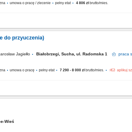
czna
umowa o pracę / zlecenie
pełny etat
4 806 zł
brutto/mies.
 potraw zgodnie z recepturą i standardami kuchni; efektywna współpraca z Szefe
dukcji dań i współpraca przy zamawianiu produktów; dbanie o prawidłowe magaz
e do przyuczenia)
Jarosław Jagiełło
Białobrzegi, Sucha, ul. Radomska 1
praca
s
czna
umowa o pracę
pełny etat
7 290 - 8 000 zł
brutto/mies.
aplikuj s
ziennym przygotowywaniu potraw zgodnie z ustalonym menu lokalu. Dbanie o wł
 bieżących pracach na zapleczu kuchennym oraz dbanie o porządek na stanowisku
ce-Wieś