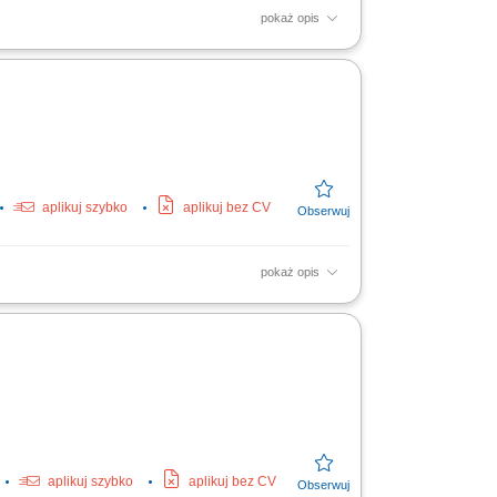
pokaż opis
ozycji śniadaniowych, w ścisłej zgodzie z
anie i...
aplikuj szybko
aplikuj bez CV
pokaż opis
ieniczne (HACCP) Współpraca z resztą ekipy
aplikuj szybko
aplikuj bez CV