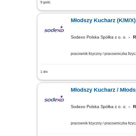
9 godz.
Przygotowywanie i produkcja dań wedłu
bieżące uzupełnianie wydawki; Dbanie 
Młodszy Kucharz (K/M/X)
Sodexo Polska Spółka z o. o.
pracownik fizyczny / pracowniczka fizy
1 dni
Zakres obowiązków: Przygotowywanie da
śniadaniowe, bary sałatkowe); Wydawa
Młodszy Kucharz / Młods
Sodexo Polska Spółka z o. o.
pracownik fizyczny / pracowniczka fizy