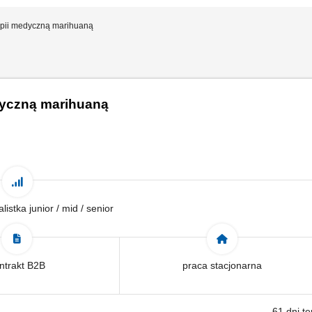
rapii medyczną marihuaną
edyczną marihuaną
alistka junior / mid / senior
ntrakt B2B
praca stacjonarna
61 dni t