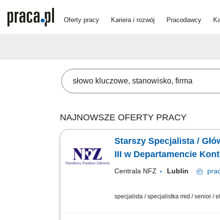
Oferty pracy
Kariera i rozwój
Pracodawcy
Ka
NAJNOWSZE OFERTY PRACY
Starszy Specjalista / Gł
III w Departamencie Kontr
Centrala NFZ
Lublin
pra
specjalista / specjalistka mid / senior / 