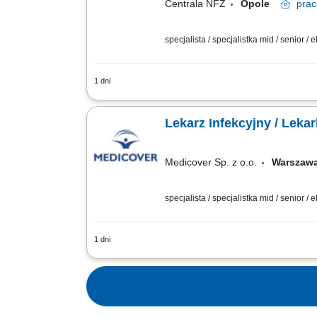
Centrala NFZ
Opole
prac
specjalista / specjalistka mid / senior / 
1 dni
GŁÓWNE ZADANIA weryfikacja dokumentac
zdrowotnej; udział w opracowywaniu pr
Lekarz Infekcyjny / Lekar
Medicover Sp. z o.o.
Warsza
specjalista / specjalistka mid / senior / 
1 dni
Będziesz odpowiedzialny/-a za: konsul
naszej ekipy medycznej i stań się #bo