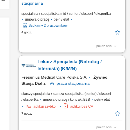
Departamencie Kontroli (lekarz
stacjonarna
k/m)
specjalista / specjalistka mid / senior / ekspert / ekspertka
umowa o pracę
pełny etat
Szukamy 2 pracowników
4 godz.
pokaż opis
GŁÓWNE ZADANIA przeprowadzanie czynności
sprawdzających i kontroli realizowanych przez Terenowy
Lekarz Specjalista (Nefrolog /
Wydział Kontroli III w Lublinie, ze szczególnym
uwzględnieniem zadań dotyczących dokumentacji medycznej;
Internista) (K/M/N)
przygotowywanie i analiza danych do planowych i doraźnych
Fresenius Medical Care Polska S.A.
Żywiec,
kontroli realizacji umów o...
Stacja Dializ
praca
stacjonarna
starszy specjalista / starsza specjalistka (senior) / ekspert
/ ekspertka
umowa o pracę / kontrakt B2B
pełny etat
aplikuj szybko
aplikuj bez CV
7 godz.
pokaż opis