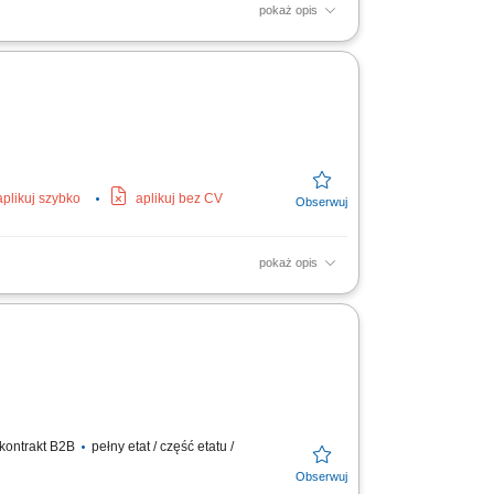
pokaż opis
II w Lublinie, ze szczególnym
ontroli realizacji umów o...
aplikuj szybko
aplikuj bez CV
pokaż opis
ie indywidualnych planów leczenia, w tym
skim, dietetykami i...
 kontrakt B2B
pełny etat / część etatu /