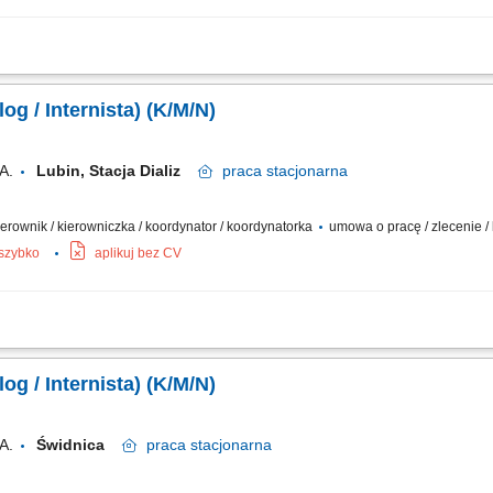
ktyki i identyfikacja zagrożeń zdrowotnych u pacjentów dializowanych. Planowanie
 działań terapeutycznych w obszarze leczenia nerkozastępczego. Edukacja pacje
og / Internista) (K/M/N)
A.
Lubin, Stacja Dializ
praca
stacjonarna
 kierownik / kierowniczka / koordynator / koordynatorka
umowa o pracę / zlecenie /
 szybko
aplikuj bez CV
ktyki i identyfikacja zagrożeń zdrowotnych u pacjentów dializowanych. Planowanie
 działań terapeutycznych w obszarze leczenia nerkozastępczego. Edukacja pacje
og / Internista) (K/M/N)
A.
Świdnica
praca
stacjonarna