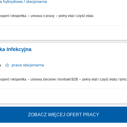
a
hybrydowa / stacjonarna
ekspert / ekspertka
umowa o pracę
pełny etat / część etatu
ji medycznej w trakcie kontroli i czynności sprawdzających; udział w analizac
ogramów kontroli w zakresie metodyki niezbędnej do przeprowadzenia kontroli; ud
ka Infekcyjna
wa
praca
stacjonarna
ekspert / ekspertka
umowa zlecenie / kontrakt B2B
pełny etat / część etatu / t
tacje, prowadzenie elektronicznej dokumentacji medycznej, dbałość o zachowani
haterem opieki zdrowotnej! Szukamy Ciebie jeśli​: posiadasz prawo wykonywania za
ZOBACZ WIĘCEJ OFERT PRACY