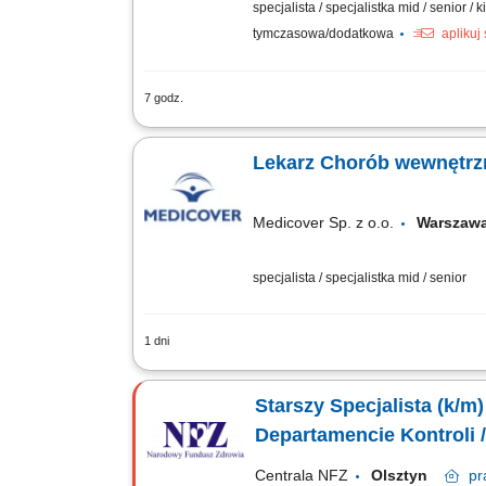
specjalista / specjalistka mid / senior /
tymczasowa/dodatkowa
aplikuj
7 godz.
Zakres obowiązków: Prowadzenie profila
wyników badań dodatkowych. Realizacja
Lekarz Chorób wewnętrz
Medicover Sp. z o.o.
Warszawa
specjalista / specjalistka mid / senior
1 dni
Będziesz odpowiedzialny/-a za: konsul
wysokich standardów medycznych; Jeśli
Starszy Specjalista (k/m
Departamencie Kontroli /
Centrala NFZ
Olsztyn
pr