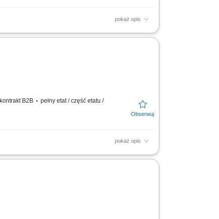
pokaż opis
 diagnostyki, zlecanie oraz interpretacja
ntów w zakresie...
 kontrakt B2B
pełny etat / część etatu /
pokaż opis
 diagnostyki, zlecanie oraz interpretacja
ntów w zakresie...