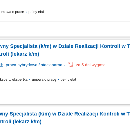
umowa o pracę
pełny etat
eślonych w przepisach dotyczących kontroli prowadzonych przez Dział Realizacj
zestnictwo w dokonywaniu analizy przedkontrolnej (zgromadzenie materiałów i infor
ówny Specjalista (k/m) w Dziale Realizacji Kontroli 
oli (lekarz k/m)
praca
hybrydowa / stacjonarna
za 3 dni wygasa
 ekspert / ekspertka
umowa o pracę
pełny etat
opracowywaniu programów kontroli w zakresie metodyki niezbędnej do jej przepr
ści sprawdzających; udział w opracowywaniu dokumentów na potrzeby rozpatrzenia
e Realizacji Kontroli w Terenowym Wydziale Kontroli
roli (lekarz k/m)