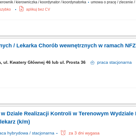
 kierownik / kierowniczka / koordynator / koordynatorka
umowa o pracę / zlecenie /
 szybko
aplikuj bez CV
ktyki i identyfikacja zagrożeń zdrowotnych u pacjentów dializowanych. Planowanie
 działań terapeutycznych w obszarze leczenia nerkozastępczego. Edukacja pacje
nych / Lekarka Chorób wewnętrznych w ramach NFZ
, ul. Kwatery Głównej 46 lub ul. Prosta 36
praca
stacjonarna
towanie pacjentów; zbieranie deklaracji POZ; prowadzenie elektronicznej dokume
 gotów jesteś podjąć wyzwanie, jeśli pragniesz być #bohaterem codzienności, cze
) w Dziale Realizacji Kontroli w Terenowym Wydziale 
lekarz (k/m)
aca
hybrydowa / stacjonarna
za 3 dni wygasa