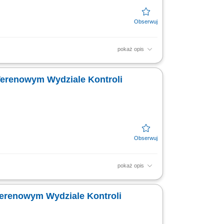
pokaż opis
i Kontroli, w szczególności: udział w
macji...
w Terenowym Wydziale Kontroli
pokaż opis
owadzenia; weryfikacja dokumentacji
 odwołania od wyników...