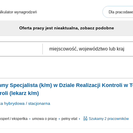
lkulator wynagrodzeń
Dla pracodaw
Oferta pracy jest nieaktualna, zobacz podobne
ówny Specjalista (k/m) w Dziale Realizacji Kontroli 
oli (lekarz k/m)
ca
hybrydowa / stacjonarna
ekspert / ekspertka
umowa o pracę
pełny etat
Szukamy 2 pracowników