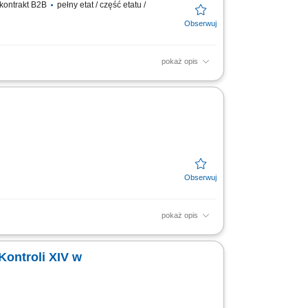
 kontrakt B2B
pełny etat / część etatu /
pokaż opis
 diagnostyki, zlecanie oraz interpretacja
ntów w zakresie...
pokaż opis
ntacji medycznej; dbałość o zachowanie
kamy na Twoją...
Kontroli XIV w