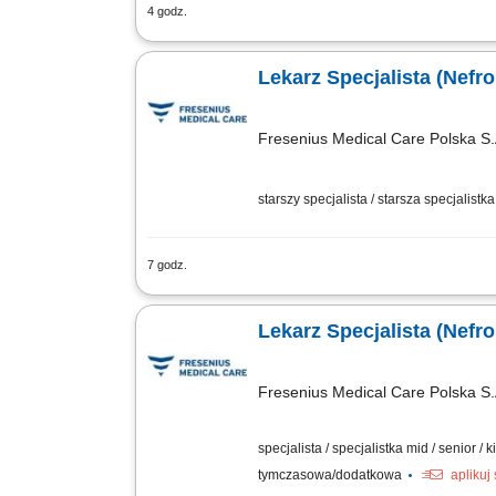
4 godz.
GŁÓWNE ZADANIA przeprowadzanie czynno
uwzględnieniem zadań dotyczących doku
Lekarz Specjalista (Nefrol
Fresenius Medical Care Polska S.
starszy specjalista / starsza specjalistka
7 godz.
Opis stanowiska: Kompleksowa opieka 
kwalifikacja do dializ i optymalizacja 
Lekarz Specjalista (Nefrol
Fresenius Medical Care Polska S.
specjalista / specjalistka mid / senior /
tymczasowa/dodatkowa
aplikuj