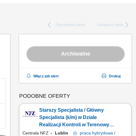
Poprzednia
oferta
Następna
oferta
Archiwalne
Włącz job alert
Drukuj
PODOBNE OFERTY
Starszy Specjalista / Główny
Specjalista (k/m) w Dziale
Realizacji Kontroli w Terenowym
Wydziale Kontroli III w
Centrala NFZ
Lublin
praca
hybrydowa /
emu