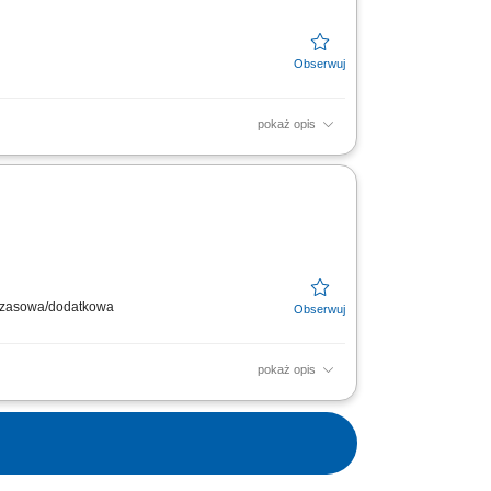
pokaż opis
h danych dotyczących świadczeń opieki
ział w opracowywaniu...
ymczasowa/dodatkowa
pokaż opis
e wysokich standardów medycznych. Dołącz do
wodu obsługa...