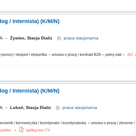
ści sprawdzających i kontroli realizowanych przez Terenowy Wydział Kontroli I
mentacji medycznej; przygotowywanie i analiza danych do planowych i doraźnych k
og / Internista) (K/M/N)
A.
Żywiec, Stacja Dializ
praca
stacjonarna
 (senior) / ekspert / ekspertka
umowa o pracę / kontrakt B2B
pełny etat
nad pacjentami z chorobami nerek na każdym etapie zaawansowania. Nadzorowan
farmakoterapii. Wdrażanie nowoczesnych terapii we współpracy z zespołem pielęgniar
og / Internista) (K/M/N)
A.
Lubań, Stacja Dializ
praca
stacjonarna
 kierownik / kierowniczka / koordynator / koordynatorka
umowa o pracę / zlecenie /
 szybko
aplikuj bez CV