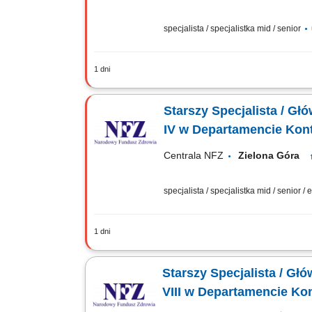
specjalista / specjalistka mid / senior
1 dni
GŁÓWNE ZADANIA Wykonywanie zadań okr
przygotowaniu kontroli, w tym: współuc
Starszy Specjalista / Gł
IV w Departamencie Kontr
Centrala NFZ
Zielona Góra
specjalista / specjalistka mid / senior /
1 dni
GŁÓWNE ZADANIA udział w analizach i 
medycznej w trakcie kontroli i czynno
Starszy Specjalista / Główny Specjalista (k/m) w Dzial
VIII w Departamencie Kont