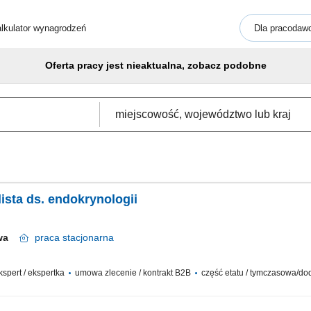
lkulator wynagrodzeń
Dla pracodaw
Oferta pracy jest nieaktualna, zobacz podobne
lista ds. endokrynologii
awa
praca
stacjonarna
ekspert / ekspertka
umowa zlecenie / kontrakt B2B
część etatu / tymczasowa/d