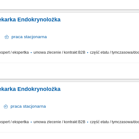
okrynologicznej nad pacjentami; diagnozowanie oraz leczenie chorób gruczołów 
anizacji pracy gabinetu; dbanie o wysoką jakość dokumentacji medycznej i standa
ekarka Endokrynolożka
ce
praca
stacjonarna
ekspert / ekspertka
umowa zlecenie / kontrakt B2B
część etatu / tymczasowa/d
a nad Pacjentami placówki. Aktywne dbanie o utrzymanie najwyższych międzyn
dzenie dokumentacji medycznej.
ekarka Endokrynolożka
in
praca
stacjonarna
ekspert / ekspertka
umowa zlecenie / kontrakt B2B
część etatu / tymczasowa/d