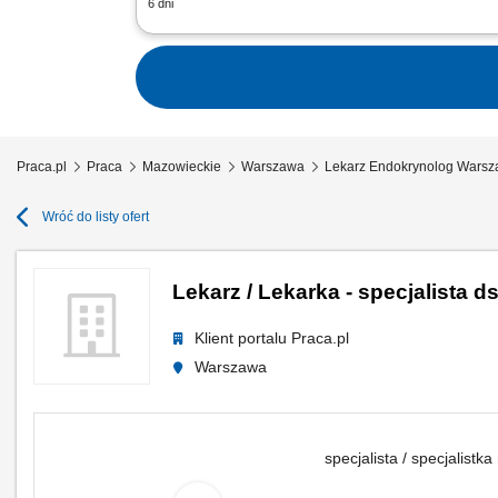
6 dni
Twoje zadania: opieka nad Pacjentem; 
kontakt (CV nie jest wymagane). Zadzwo
Praca.pl
Praca
Mazowieckie
Warszawa
Lekarz Endokrynolog Wars
Wróć do listy ofert
Lekarz / Lekarka - specjalista d
Klient portalu Praca.pl
Warszawa
specjalista / specjalistka