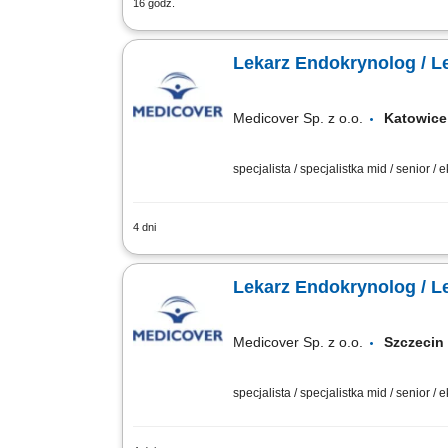
16 godz.
prowadzenie konsultacji i opieki end
i administracyjnym w celu sprawnej org
Lekarz Endokrynolog / L
Medicover Sp. z o.o.
Katowi
specjalista / specjalistka mid / senior / 
4 dni
Zadania: Kompleksowa opieka medyczn
codziennej praktyce klinicznej. Prowa
Lekarz Endokrynolog / L
Medicover Sp. z o.o.
Szczec
specjalista / specjalistka mid / senior / 