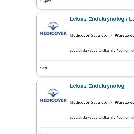
16 godz.
prowadzenie konsultacji i opieki end
i administracyjnym w celu sprawnej org
Lekarz Endokrynolog / L
Medicover Sp. z o.o.
Warsza
specjalista / specjalistka mid / senior / 
4 dni
Zadania: Kompleksowa opieka medyczn
codziennej praktyce klinicznej. Prowa
Lekarz Endokrynolog
Medicover Sp. z o.o.
Warsza
specjalista / specjalistka mid / senior / 