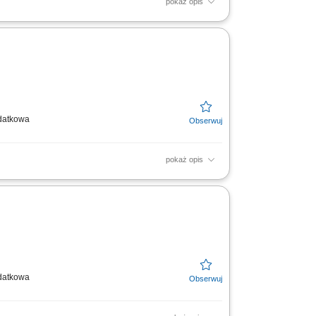
pokaż opis
arodowych standardów medycznych w
odatkowa
pokaż opis
Ci się interesująca pozostaw nam swój
 bądź...
odatkowa