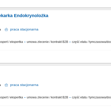
okrynologicznej nad pacjentami; diagnozowanie oraz leczenie chorób gruczołów 
anizacji pracy gabinetu; dbanie o wysoką jakość dokumentacji medycznej i standa
ekarka Endokrynolożka
wa
praca
stacjonarna
ekspert / ekspertka
umowa zlecenie / kontrakt B2B
część etatu / tymczasowa/d
a nad Pacjentami placówki. Aktywne dbanie o utrzymanie najwyższych międzyn
dzenie dokumentacji medycznej.
wa
praca
stacjonarna
ekspert / ekspertka
umowa zlecenie / kontrakt B2B
część etatu / tymczasowa/d