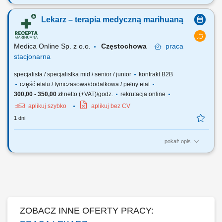
Zapraszamy do współpracy z naszą firmą specjalizującą się w
medycznej marihuanie, działającej stacjonarnie. Poszukujemy
Lekarz – terapia medyczną marihuaną
doświadczonych lekarzy i lekarek różnych specjalizacji, którzy są
otwarci na rozwój oraz poszerzanie wiedzy, aby dołączyć do naszego
zespołu jako tzn. Lekarz...
Medica Online Sp. z o.o.
Częstochowa
praca
stacjonarna
specjalista / specjalistka mid / senior / junior
kontrakt B2B
część etatu / tymczasowa/dodatkowa / pełny etat
300,00 - 350,00 zł
netto (+VAT)/godz.
rekrutacja online
aplikuj szybko
aplikuj bez CV
1 dni
pokaż opis
Zapraszamy do współpracy z naszą firmą specjalizującą się w
medycznej marihuanie, działającej stacjonarnie. Poszukujemy
doświadczonych lekarzy i lekarek różnych specjalizacji, którzy są
otwarci na rozwój oraz poszerzanie wiedzy, aby dołączyć do naszego
zespołu jako tzn. Lekarz...
ZOBACZ INNE OFERTY PRACY: