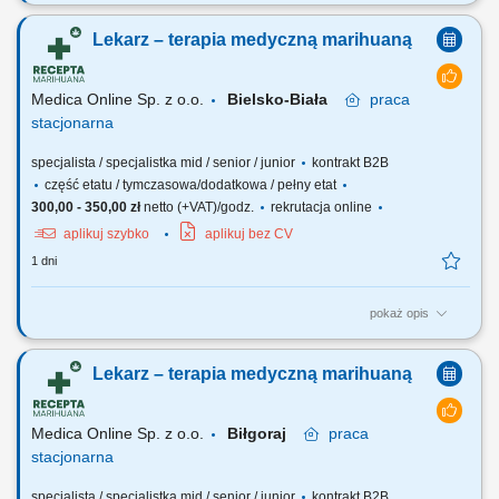
Zapraszamy do współpracy z naszą firmą specjalizującą się w
medycznej marihuanie, działającej stacjonarnie. Poszukujemy
Lekarz – terapia medyczną marihuaną
doświadczonych lekarzy i lekarek różnych specjalizacji, którzy są
otwarci na rozwój oraz poszerzanie wiedzy, aby dołączyć do naszego
zespołu jako tzn. Lekarz...
Medica Online Sp. z o.o.
Bielsko-Biała
praca
stacjonarna
specjalista / specjalistka mid / senior / junior
kontrakt B2B
część etatu / tymczasowa/dodatkowa / pełny etat
300,00 - 350,00 zł
netto (+VAT)/godz.
rekrutacja online
aplikuj szybko
aplikuj bez CV
1 dni
pokaż opis
Zapraszamy do współpracy z naszą firmą specjalizującą się w
medycznej marihuanie, działającej stacjonarnie. Poszukujemy
Lekarz – terapia medyczną marihuaną
doświadczonych lekarzy i lekarek różnych specjalizacji, którzy są
otwarci na rozwój oraz poszerzanie wiedzy, aby dołączyć do naszego
zespołu jako tzn. Lekarz...
Medica Online Sp. z o.o.
Biłgoraj
praca
stacjonarna
specjalista / specjalistka mid / senior / junior
kontrakt B2B