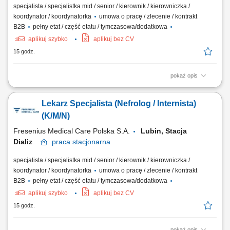
specjalista / specjalistka mid / senior / kierownik / kierowniczka /
koordynator / koordynatorka
umowa o pracę / zlecenie / kontrakt
B2B
pełny etat / część etatu / tymczasowa/dodatkowa
aplikuj szybko
aplikuj bez CV
15 godz.
pokaż opis
Do Twoich obowiązków będzie należeć: Podejmowanie działań
profilaktycznych jak identyfikowanie czynników oraz zagrożeń
Lekarz Specjalista (Nefrolog / Internista)
zdrowotnych u pacjentów dializowanych. Prowadzenie działań
diagnostycznych, a w szczególności planowanie działań
(K/M/N)
diagnostycznych, informowanie pacjenta o...
Fresenius Medical Care Polska S.A.
Lubin, Stacja
Dializ
praca
stacjonarna
specjalista / specjalistka mid / senior / kierownik / kierowniczka /
koordynator / koordynatorka
umowa o pracę / zlecenie / kontrakt
B2B
pełny etat / część etatu / tymczasowa/dodatkowa
aplikuj szybko
aplikuj bez CV
15 godz.
pokaż opis