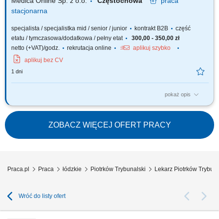
Medica Online Sp. z o.o.
Częstochowa
praca
stacjonarna
specjalista / specjalistka mid / senior / junior
kontrakt B2B
część
etatu / tymczasowa/dodatkowa / pełny etat
300,00 - 350,00 zł
netto (+VAT)/godz.
rekrutacja online
aplikuj szybko
aplikuj bez CV
1 dni
pokaż opis
Zapraszamy do współpracy z naszą firmą specjalizującą się w medycznej
marihuanie, działającej stacjonarnie. Poszukujemy doświadczonych
lekarzy i lekarek różnych specjalizacji, którzy są otwarci na rozwój oraz
ZOBACZ WIĘCEJ OFERT PRACY
poszerzanie wiedzy, aby dołączyć do naszego zespołu jako tzn. Lekarz...
Praca.pl
Praca
łódzkie
Piotrków Trybunalski
Lekarz Piotrków Trybuna
Wróć do listy ofert