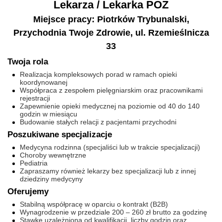
Lekarza / Lekarka POZ
Miejsce pracy: Piotrków Trybunalski,
Przychodnia Twoje Zdrowie, ul. Rzemieślnicza
33
Twoja rola
Realizacja kompleksowych porad w ramach opieki
koordynowanej
Współpraca z zespołem pielęgniarskim oraz pracownikami
rejestracji
Zapewnienie opieki medycznej na poziomie od 40 do 140
godzin w miesiącu
Budowanie stałych relacji z pacjentami przychodni
Poszukiwane specjalizacje
Medycyna rodzinna (specjaliści lub w trakcie specjalizacji)
Choroby wewnętrzne
Pediatria
Zapraszamy również lekarzy bez specjalizacji lub z innej
dziedziny medycyny
Oferujemy
Stabilną współpracę w oparciu o kontrakt (B2B)
Wynagrodzenie w przedziale 200 – 260 zł brutto za godzinę
Stawkę uzależnioną od kwalifikacji, liczby godzin oraz