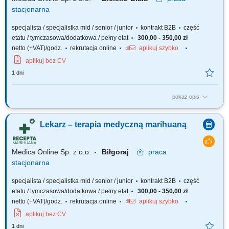
stacjonarna
specjalista / specjalistka mid / senior / junior
kontrakt B2B
część
etatu / tymczasowa/dodatkowa / pełny etat
300,00 - 350,00 zł
netto (+VAT)/godz.
rekrutacja online
aplikuj szybko
aplikuj bez CV
1 dni
pokaż opis
Zapraszamy do współpracy z naszą firmą specjalizującą się w medycznej
marihuanie, działającej stacjonarnie. Poszukujemy doświadczonych
Lekarz – terapia medyczną marihuaną
lekarzy i lekarek różnych specjalizacji, którzy są otwarci na rozwój oraz
poszerzanie wiedzy, aby dołączyć do naszego zespołu jako tzn. Lekarz...
Medica Online Sp. z o.o.
Biłgoraj
praca
stacjonarna
specjalista / specjalistka mid / senior / junior
kontrakt B2B
część
etatu / tymczasowa/dodatkowa / pełny etat
300,00 - 350,00 zł
netto (+VAT)/godz.
rekrutacja online
aplikuj szybko
aplikuj bez CV
1 dni