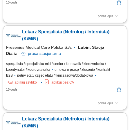
15 godz.
pokaż opis
Do Twoich obowiązków będzie należeć: Podejmowanie działań
profilaktycznych jak identyfikowanie czynników oraz zagrożeń
Lekarz Specjalista (Nefrolog / Internista)
zdrowotnych u pacjentów dializowanych. Prowadzenie działań
diagnostycznych, a w szczególności planowanie działań
(K/M/N)
diagnostycznych, informowanie pacjenta o...
Fresenius Medical Care Polska S.A.
Lubin, Stacja
Dializ
praca
stacjonarna
specjalista / specjalistka mid / senior / kierownik / kierowniczka /
koordynator / koordynatorka
umowa o pracę / zlecenie / kontrakt
B2B
pełny etat / część etatu / tymczasowa/dodatkowa
aplikuj szybko
aplikuj bez CV
15 godz.
pokaż opis
Do Twoich obowiązków będzie należeć: Podejmowanie działań
profilaktycznych jak identyfikowanie czynników oraz zagrożeń
Lekarz Specjalista (Nefrolog / Internista)
zdrowotnych u pacjentów dializowanych. Prowadzenie działań
diagnostycznych, a w szczególności planowanie działań
(K/M/N)