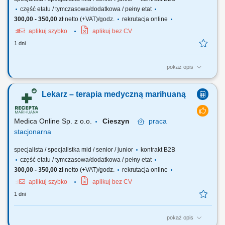
część etatu / tymczasowa/dodatkowa / pełny etat
300,00 - 350,00 zł
netto (+VAT)/godz.
rekrutacja online
aplikuj szybko
aplikuj bez CV
1 dni
pokaż opis
Zapraszamy do współpracy z naszą firmą specjalizującą się w
medycznej marihuanie, działającej stacjonarnie. Poszukujemy
Lekarz – terapia medyczną marihuaną
doświadczonych lekarzy i lekarek różnych specjalizacji, którzy są
otwarci na rozwój oraz poszerzanie wiedzy, aby dołączyć do naszego
zespołu jako tzn. Lekarz...
Medica Online Sp. z o.o.
Cieszyn
praca
stacjonarna
specjalista / specjalistka mid / senior / junior
kontrakt B2B
część etatu / tymczasowa/dodatkowa / pełny etat
300,00 - 350,00 zł
netto (+VAT)/godz.
rekrutacja online
aplikuj szybko
aplikuj bez CV
1 dni
pokaż opis