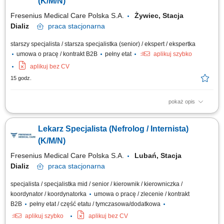
(K/M/N)
Fresenius Medical Care Polska S.A.
Żywiec, Stacja
Dializ
praca
stacjonarna
starszy specjalista / starsza specjalistka (senior) / ekspert / ekspertka
umowa o pracę / kontrakt B2B
pełny etat
aplikuj szybko
aplikuj bez CV
15 godz.
pokaż opis
Opis stanowiska: Kompleksowa opieka nad pacjentami z chorobami
nerek - od wczesnych stadiów przewlekłej choroby nerek, przez
Lekarz Specjalista (Nefrolog / Internista)
schyłkową niewydolność nerek, aż po monitorowanie powikłań
narządowych; Nadzorowanie indywidualnych planów leczenia,
(K/M/N)
obejmujących: kwalifikację do dializ, dobór...
Fresenius Medical Care Polska S.A.
Lubań, Stacja
Dializ
praca
stacjonarna
specjalista / specjalistka mid / senior / kierownik / kierowniczka /
koordynator / koordynatorka
umowa o pracę / zlecenie / kontrakt
B2B
pełny etat / część etatu / tymczasowa/dodatkowa
aplikuj szybko
aplikuj bez CV