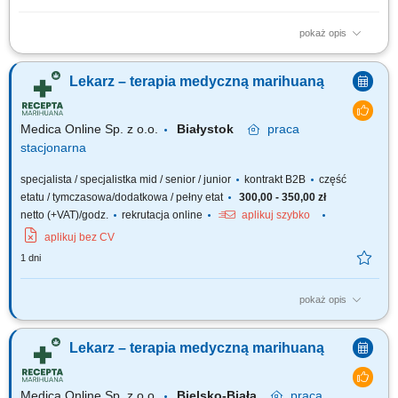
pokaż opis
GŁÓWNE ZADANIA przeprowadzanie czynności sprawdzających i
kontroli realizowanych przez Terenowy Wydział Kontroli III w Lublinie, ze
Lekarz – terapia medyczną marihuaną
szczególnym uwzględnieniem zadań dotyczących dokumentacji
medycznej; przygotowywanie i analiza danych do planowych i doraźnych
kontroli realizacji umów o...
Medica Online Sp. z o.o.
Białystok
praca
stacjonarna
specjalista / specjalistka mid / senior / junior
kontrakt B2B
część
etatu / tymczasowa/dodatkowa / pełny etat
300,00 - 350,00 zł
netto (+VAT)/godz.
rekrutacja online
aplikuj szybko
aplikuj bez CV
1 dni
pokaż opis
Zapraszamy do współpracy z naszą firmą specjalizującą się w medycznej
marihuanie, działającej stacjonarnie. Poszukujemy doświadczonych
Lekarz – terapia medyczną marihuaną
lekarzy i lekarek różnych specjalizacji, którzy są otwarci na rozwój oraz
poszerzanie wiedzy, aby dołączyć do naszego zespołu jako tzn. Lekarz...
Medica Online Sp. z o.o.
Bielsko-Biała
praca