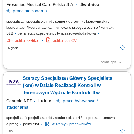
diagnostycznych, informowanie pacjenta o...
Fresenius Medical Care Polska S.A.
Świdnica
praca
stacjonarna
specjalista / specjalistka mid / senior / kierownik / kierowniczka /
koordynator / koordynatorka
umowa o pracę / zlecenie / kontrakt
B2B
pełny etat / część etatu / tymczasowa/dodatkowa
aplikuj szybko
aplikuj bez CV
15 godz.
pokaż opis
Do Twoich obowiązków będzie należeć: Podejmowanie działań
profilaktycznych jak identyfikowanie czynników oraz zagrożeń
Starszy Specjalista / Główny Specjalista
zdrowotnych u pacjentów dializowanych. Prowadzenie działań
diagnostycznych, a w szczególności planowanie działań
(k/m) w Dziale Realizacji Kontroli w
diagnostycznych, informowanie pacjenta o...
Terenowym Wydziale Kontroli III w
Departamencie Kontroli (lekarz k/m)
Centrala NFZ
Lublin
praca
hybrydowa /
stacjonarna
specjalista / specjalistka mid / senior / ekspert / ekspertka
umowa
o pracę
pełny etat
Szukamy 2 pracowników
1 dni