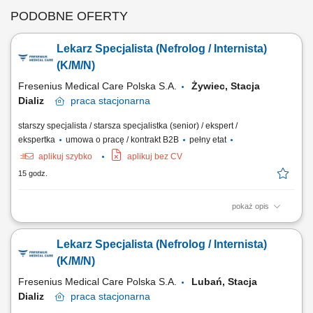
PODOBNE OFERTY
Lekarz Specjalista (Nefrolog / Internista)
(K/M/N)
Fresenius Medical Care Polska S.A.
Żywiec, Stacja
Dializ
praca
stacjonarna
starszy specjalista / starsza specjalistka (senior) / ekspert /
ekspertka
umowa o pracę / kontrakt B2B
pełny etat
aplikuj szybko
aplikuj bez CV
15 godz.
pokaż opis
Opis stanowiska: Kompleksowa opieka nad pacjentami z chorobami
nerek - od wczesnych stadiów przewlekłej choroby nerek, przez
Lekarz Specjalista (Nefrolog / Internista)
schyłkową niewydolność nerek, aż po monitorowanie powikłań
narządowych; Nadzorowanie indywidualnych planów leczenia,
(K/M/N)
obejmujących: kwalifikację do dializ, dobór...
Fresenius Medical Care Polska S.A.
Lubań, Stacja
Dializ
praca
stacjonarna