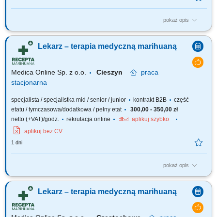
pokaż opis
Zapraszamy do współpracy z naszą firmą specjalizującą się w medycznej
marihuanie, działającej stacjonarnie. Poszukujemy doświadczonych
Lekarz – terapia medyczną marihuaną
lekarzy i lekarek różnych specjalizacji, którzy są otwarci na rozwój oraz
poszerzanie wiedzy, aby dołączyć do naszego zespołu jako tzn. Lekarz...
Medica Online Sp. z o.o.
Cieszyn
praca
stacjonarna
specjalista / specjalistka mid / senior / junior
kontrakt B2B
część
etatu / tymczasowa/dodatkowa / pełny etat
300,00 - 350,00 zł
netto (+VAT)/godz.
rekrutacja online
aplikuj szybko
aplikuj bez CV
1 dni
pokaż opis
Zapraszamy do współpracy z naszą firmą specjalizującą się w medycznej
marihuanie, działającej stacjonarnie. Poszukujemy doświadczonych
Lekarz – terapia medyczną marihuaną
lekarzy i lekarek różnych specjalizacji, którzy są otwarci na rozwój oraz
poszerzanie wiedzy, aby dołączyć do naszego zespołu jako tzn. Lekarz...