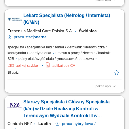
Do Twoich obowiązków będzie należeć: Podejmowanie działań
profilaktycznych jak identyfikowanie czynników oraz zagrożeń
Lekarz Specjalista (Nefrolog / Internista)
zdrowotnych u pacjentów dializowanych. Prowadzenie działań
diagnostycznych, a w szczególności planowanie działań
(K/M/N)
diagnostycznych, informowanie pacjenta o...
Fresenius Medical Care Polska S.A.
Świdnica
praca
stacjonarna
specjalista / specjalistka mid / senior / kierownik / kierowniczka /
koordynator / koordynatorka
umowa o pracę / zlecenie / kontrakt
B2B
pełny etat / część etatu / tymczasowa/dodatkowa
aplikuj szybko
aplikuj bez CV
15 godz.
pokaż opis
Do Twoich obowiązków będzie należeć: Podejmowanie działań
profilaktycznych jak identyfikowanie czynników oraz zagrożeń
Starszy Specjalista / Główny Specjalista
zdrowotnych u pacjentów dializowanych. Prowadzenie działań
diagnostycznych, a w szczególności planowanie działań
(k/m) w Dziale Realizacji Kontroli w
diagnostycznych, informowanie pacjenta o...
Terenowym Wydziale Kontroli III w
Departamencie Kontroli (lekarz k/m)
Centrala NFZ
Lublin
praca
hybrydowa /