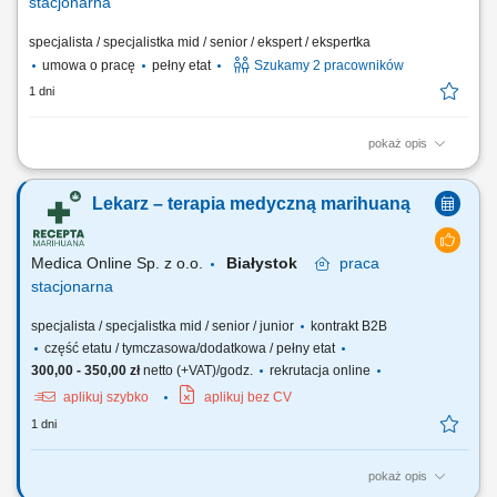
stacjonarna
specjalista / specjalistka mid / senior / ekspert / ekspertka
umowa o pracę
pełny etat
Szukamy 2 pracowników
1 dni
pokaż opis
GŁÓWNE ZADANIA przeprowadzanie czynności sprawdzających i
kontroli realizowanych przez Terenowy Wydział Kontroli III w Lublinie,
Lekarz – terapia medyczną marihuaną
ze szczególnym uwzględnieniem zadań dotyczących dokumentacji
medycznej; przygotowywanie i analiza danych do planowych i
doraźnych kontroli realizacji umów o...
Medica Online Sp. z o.o.
Białystok
praca
stacjonarna
specjalista / specjalistka mid / senior / junior
kontrakt B2B
część etatu / tymczasowa/dodatkowa / pełny etat
300,00 - 350,00 zł
netto (+VAT)/godz.
rekrutacja online
aplikuj szybko
aplikuj bez CV
1 dni
pokaż opis