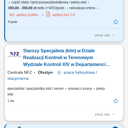
część etatu / tymczasowa/dodatkowa / pełny etat
300,00 - 350,00 zł
netto (+VAT)/godz.
rekrutacja online
aplikuj szybko
aplikuj bez CV
9 godz.
pokaż opis
Zapraszamy do współpracy z naszą firmą specjalizującą się w
medycznej marihuanie, działającej stacjonarnie. Poszukujemy
Starszy Specjalista (k/m) w Dziale
doświadczonych lekarzy i lekarek różnych specjalizacji, którzy są
otwarci na rozwój oraz poszerzanie wiedzy, aby dołączyć do naszego
Realizacji Kontroli w Terenowym
zespołu jako tzn. Lekarz...
Wydziale Kontroli XIV w Departamencie
Kontroli /lekarz (k/m)
Centrala NFZ
Olsztyn
praca
hybrydowa /
stacjonarna
specjalista / specjalistka mid / senior
umowa o pracę
pełny
etat
1 dni
pokaż opis
GŁÓWNE ZADANIA Wykonywanie zadań określonych w przepisach
dotyczących kontroli prowadzonych przez Dział Realizacji Kontroli, w