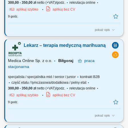
300,00 - 350,00 zł
netto (+VAT)/godz.
rekrutacja online
aplikuj szybko
aplikuj bez CV
9 godz.
pokaż opis
Zapraszamy do współpracy z naszą firmą specjalizującą się w
medycznej marihuanie, działającej stacjonarnie. Poszukujemy
Lekarz – terapia medyczną marihuaną
doświadczonych lekarzy i lekarek różnych specjalizacji, którzy są
otwarci na rozwój oraz poszerzanie wiedzy, aby dołączyć do naszego
zespołu jako tzn. Lekarz...
Medica Online Sp. z o.o.
Biłgoraj
praca
stacjonarna
specjalista / specjalistka mid / senior / junior
kontrakt B2B
część etatu / tymczasowa/dodatkowa / pełny etat
300,00 - 350,00 zł
netto (+VAT)/godz.
rekrutacja online
aplikuj szybko
aplikuj bez CV
9 godz.
pokaż opis
Zapraszamy do współpracy z naszą firmą specjalizującą się w
medycznej marihuanie, działającej stacjonarnie. Poszukujemy