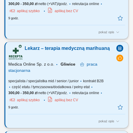
300,00 - 350,00 zł
netto (+VAT)/godz.
rekrutacja online
aplikuj szybko
aplikuj bez CV
9 godz.
pokaż opis
Zapraszamy do współpracy z naszą firmą specjalizującą się w
medycznej marihuanie, działającej stacjonarnie. Poszukujemy
Lekarz – terapia medyczną marihuaną
doświadczonych lekarzy i lekarek różnych specjalizacji, którzy są
otwarci na rozwój oraz poszerzanie wiedzy, aby dołączyć do naszego
zespołu jako tzn. Lekarz...
Medica Online Sp. z o.o.
Gliwice
praca
stacjonarna
specjalista / specjalistka mid / senior / junior
kontrakt B2B
część etatu / tymczasowa/dodatkowa / pełny etat
300,00 - 350,00 zł
netto (+VAT)/godz.
rekrutacja online
aplikuj szybko
aplikuj bez CV
9 godz.
pokaż opis
Zapraszamy do współpracy z naszą firmą specjalizującą się w