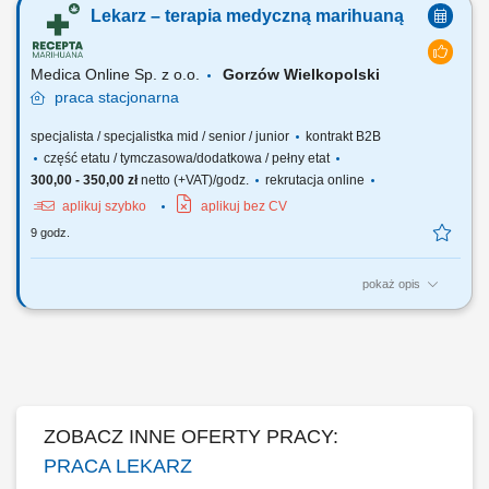
medycznej marihuanie, działającej stacjonarnie. Poszukujemy
Lekarz – terapia medyczną marihuaną
doświadczonych lekarzy i lekarek różnych specjalizacji, którzy są
otwarci na rozwój oraz poszerzanie wiedzy, aby dołączyć do naszego
zespołu jako tzn. Lekarz...
Medica Online Sp. z o.o.
Gorzów Wielkopolski
praca
stacjonarna
specjalista / specjalistka mid / senior / junior
kontrakt B2B
część etatu / tymczasowa/dodatkowa / pełny etat
300,00 - 350,00 zł
netto (+VAT)/godz.
rekrutacja online
aplikuj szybko
aplikuj bez CV
9 godz.
pokaż opis
Zapraszamy do współpracy z naszą firmą specjalizującą się w
medycznej marihuanie, działającej stacjonarnie. Poszukujemy
doświadczonych lekarzy i lekarek różnych specjalizacji, którzy są
otwarci na rozwój oraz poszerzanie wiedzy, aby dołączyć do naszego
zespołu jako tzn. Lekarz...
ZOBACZ INNE OFERTY PRACY:
PRACA LEKARZ