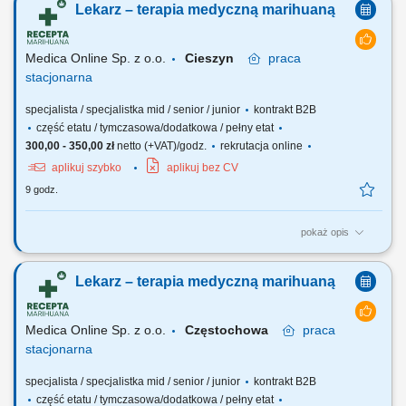
Lekarz – terapia medyczną marihuaną
doświadczonych lekarzy i lekarek różnych specjalizacji, którzy są
otwarci na rozwój oraz poszerzanie wiedzy, aby dołączyć do naszego
zespołu jako tzn. Lekarz...
Medica Online Sp. z o.o.
Cieszyn
praca
stacjonarna
specjalista / specjalistka mid / senior / junior
kontrakt B2B
część etatu / tymczasowa/dodatkowa / pełny etat
300,00 - 350,00 zł
netto (+VAT)/godz.
rekrutacja online
aplikuj szybko
aplikuj bez CV
9 godz.
pokaż opis
Zapraszamy do współpracy z naszą firmą specjalizującą się w
medycznej marihuanie, działającej stacjonarnie. Poszukujemy
Lekarz – terapia medyczną marihuaną
doświadczonych lekarzy i lekarek różnych specjalizacji, którzy są
otwarci na rozwój oraz poszerzanie wiedzy, aby dołączyć do naszego
zespołu jako tzn. Lekarz...
Medica Online Sp. z o.o.
Częstochowa
praca
stacjonarna
specjalista / specjalistka mid / senior / junior
kontrakt B2B
część etatu / tymczasowa/dodatkowa / pełny etat