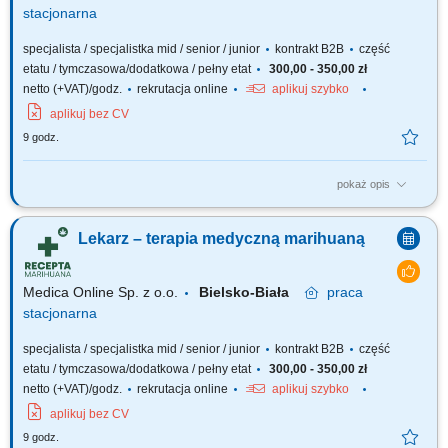
stacjonarna
specjalista / specjalistka mid / senior / junior
kontrakt B2B
część
etatu / tymczasowa/dodatkowa / pełny etat
300,00 - 350,00 zł
netto (+VAT)/godz.
rekrutacja online
aplikuj szybko
aplikuj bez CV
9 godz.
pokaż opis
Zapraszamy do współpracy z naszą firmą specjalizującą się w medycznej
marihuanie, działającej stacjonarnie. Poszukujemy doświadczonych
Lekarz – terapia medyczną marihuaną
lekarzy i lekarek różnych specjalizacji, którzy są otwarci na rozwój oraz
poszerzanie wiedzy, aby dołączyć do naszego zespołu jako tzn. Lekarz...
Medica Online Sp. z o.o.
Bielsko-Biała
praca
stacjonarna
specjalista / specjalistka mid / senior / junior
kontrakt B2B
część
etatu / tymczasowa/dodatkowa / pełny etat
300,00 - 350,00 zł
netto (+VAT)/godz.
rekrutacja online
aplikuj szybko
aplikuj bez CV
9 godz.