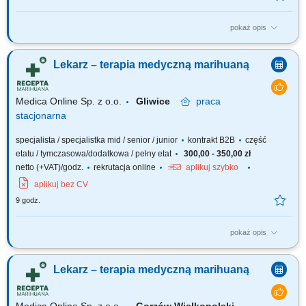
pokaż opis
Zapraszamy do współpracy z naszą firmą specjalizującą się w medycznej
marihuanie, działającej stacjonarnie. Poszukujemy doświadczonych
Lekarz – terapia medyczną marihuaną
lekarzy i lekarek różnych specjalizacji, którzy są otwarci na rozwój oraz
poszerzanie wiedzy, aby dołączyć do naszego zespołu jako tzn. Lekarz...
Medica Online Sp. z o.o.
Gliwice
praca
stacjonarna
specjalista / specjalistka mid / senior / junior
kontrakt B2B
część
etatu / tymczasowa/dodatkowa / pełny etat
300,00 - 350,00 zł
netto (+VAT)/godz.
rekrutacja online
aplikuj szybko
aplikuj bez CV
9 godz.
pokaż opis
Zapraszamy do współpracy z naszą firmą specjalizującą się w medycznej
marihuanie, działającej stacjonarnie. Poszukujemy doświadczonych
Lekarz – terapia medyczną marihuaną
lekarzy i lekarek różnych specjalizacji, którzy są otwarci na rozwój oraz
poszerzanie wiedzy, aby dołączyć do naszego zespołu jako tzn. Lekarz...