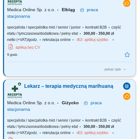
Medica Online Sp. z o.o.
Elbląg
praca
stacjonarna
specjalista / specjalistka mid / senior / junior
kontrakt B2B
część
etatu / tymczasowa/dodatkowa / pełny etat
300,00 - 350,00 zł
netto (+VAT)/godz.
rekrutacja online
aplikuj szybko
aplikuj bez CV
9 godz.
pokaż opis
Zapraszamy do współpracy z naszą firmą specjalizującą się w medycznej
marihuanie, działającej stacjonarnie. Poszukujemy doświadczonych
Lekarz – terapia medyczną marihuaną
lekarzy i lekarek różnych specjalizacji, którzy są otwarci na rozwój oraz
poszerzanie wiedzy, aby dołączyć do naszego zespołu jako tzn. Lekarz...
Medica Online Sp. z o.o.
Giżycko
praca
stacjonarna
specjalista / specjalistka mid / senior / junior
kontrakt B2B
część
etatu / tymczasowa/dodatkowa / pełny etat
300,00 - 350,00 zł
netto (+VAT)/godz.
rekrutacja online
aplikuj szybko