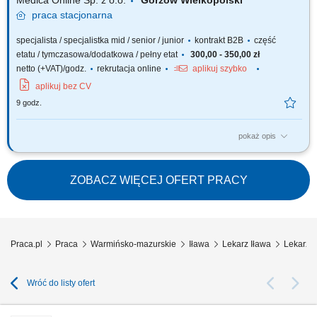
Medica Online Sp. z o.o.
Gorzów Wielkopolski
praca
stacjonarna
specjalista / specjalistka mid / senior / junior
kontrakt B2B
część
etatu / tymczasowa/dodatkowa / pełny etat
300,00 - 350,00 zł
netto (+VAT)/godz.
rekrutacja online
aplikuj szybko
aplikuj bez CV
9 godz.
pokaż opis
Zapraszamy do współpracy z naszą firmą specjalizującą się w medycznej
marihuanie, działającej stacjonarnie. Poszukujemy doświadczonych
lekarzy i lekarek różnych specjalizacji, którzy są otwarci na rozwój oraz
ZOBACZ WIĘCEJ OFERT PRACY
poszerzanie wiedzy, aby dołączyć do naszego zespołu jako tzn. Lekarz...
Praca.pl
Praca
Warmińsko-mazurskie
Iława
Lekarz Iława
Lekarza
Wróć do listy ofert