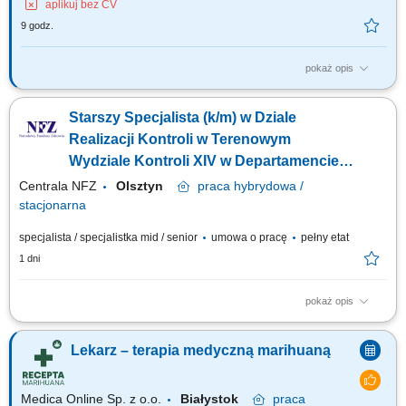
aplikuj bez CV
9 godz.
pokaż opis
Zapraszamy do współpracy z naszą firmą specjalizującą się w medycznej
marihuanie, działającej stacjonarnie. Poszukujemy doświadczonych
Starszy Specjalista (k/m) w Dziale
lekarzy i lekarek różnych specjalizacji, którzy są otwarci na rozwój oraz
poszerzanie wiedzy, aby dołączyć do naszego zespołu jako tzn. Lekarz...
Realizacji Kontroli w Terenowym
Wydziale Kontroli XIV w Departamencie
Kontroli /lekarz (k/m)
Centrala NFZ
Olsztyn
praca
hybrydowa /
stacjonarna
specjalista / specjalistka mid / senior
umowa o pracę
pełny etat
1 dni
pokaż opis
GŁÓWNE ZADANIA Wykonywanie zadań określonych w przepisach
dotyczących kontroli prowadzonych przez Dział Realizacji Kontroli, w
Lekarz – terapia medyczną marihuaną
szczególności: udział w przygotowaniu kontroli, w tym: współuczestnictwo
w dokonywaniu analizy przedkontrolnej (zgromadzenie materiałów i
informacji...
Medica Online Sp. z o.o.
Białystok
praca