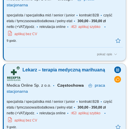
stacjonarna
specjalista / specjalistka mid / senior / junior
kontrakt B2B
część
etatu / tymczasowa/dodatkowa / pełny etat
300,00 - 350,00 zł
netto (+VAT)/godz.
rekrutacja online
aplikuj szybko
aplikuj bez CV
9 godz.
pokaż opis
Zapraszamy do współpracy z naszą firmą specjalizującą się w medycznej
marihuanie, działającej stacjonarnie. Poszukujemy doświadczonych
Lekarz – terapia medyczną marihuaną
lekarzy i lekarek różnych specjalizacji, którzy są otwarci na rozwój oraz
poszerzanie wiedzy, aby dołączyć do naszego zespołu jako tzn. Lekarz...
Medica Online Sp. z o.o.
Częstochowa
praca
stacjonarna
specjalista / specjalistka mid / senior / junior
kontrakt B2B
część
etatu / tymczasowa/dodatkowa / pełny etat
300,00 - 350,00 zł
netto (+VAT)/godz.
rekrutacja online
aplikuj szybko
aplikuj bez CV
9 godz.