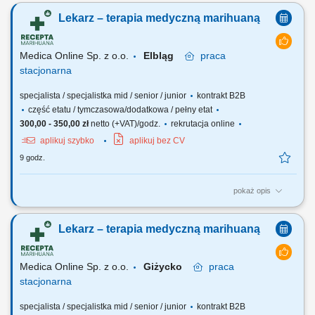
Lekarz – terapia medyczną marihuaną
Medica Online Sp. z o.o.
Elbląg
praca
stacjonarna
specjalista / specjalistka mid / senior / junior
kontrakt B2B
część etatu / tymczasowa/dodatkowa / pełny etat
300,00 - 350,00 zł
netto (+VAT)/godz.
rekrutacja online
aplikuj szybko
aplikuj bez CV
9 godz.
pokaż opis
Zapraszamy do współpracy z naszą firmą specjalizującą się w
medycznej marihuanie, działającej stacjonarnie. Poszukujemy
Lekarz – terapia medyczną marihuaną
doświadczonych lekarzy i lekarek różnych specjalizacji, którzy są
otwarci na rozwój oraz poszerzanie wiedzy, aby dołączyć do naszego
zespołu jako tzn. Lekarz...
Medica Online Sp. z o.o.
Giżycko
praca
stacjonarna
specjalista / specjalistka mid / senior / junior
kontrakt B2B