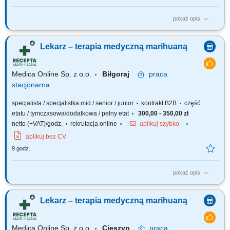
pokaż opis
Zapraszamy do współpracy z naszą firmą specjalizującą się w medycznej
marihuanie, działającej stacjonarnie. Poszukujemy doświadczonych
Lekarz – terapia medyczną marihuaną
lekarzy i lekarek różnych specjalizacji, którzy są otwarci na rozwój oraz
poszerzanie wiedzy, aby dołączyć do naszego zespołu jako tzn. Lekarz...
Medica Online Sp. z o.o.
Biłgoraj
praca
stacjonarna
specjalista / specjalistka mid / senior / junior
kontrakt B2B
część
etatu / tymczasowa/dodatkowa / pełny etat
300,00 - 350,00 zł
netto (+VAT)/godz.
rekrutacja online
aplikuj szybko
aplikuj bez CV
9 godz.
pokaż opis
Zapraszamy do współpracy z naszą firmą specjalizującą się w medycznej
marihuanie, działającej stacjonarnie. Poszukujemy doświadczonych
Lekarz – terapia medyczną marihuaną
lekarzy i lekarek różnych specjalizacji, którzy są otwarci na rozwój oraz
poszerzanie wiedzy, aby dołączyć do naszego zespołu jako tzn. Lekarz...
Medica Online Sp. z o.o.
Cieszyn
praca