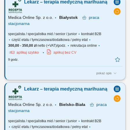
Lekarz – terapia medyczną marihuaną
szczególności: udział w przygotowaniu kontroli, w tym:
współuczestnictwo w dokonywaniu analizy przedkontrolnej
(zgromadzenie materiałów i informacji...
Medica Online Sp. z o.o.
Białystok
praca
stacjonarna
specjalista / specjalistka mid / senior / junior
kontrakt B2B
część etatu / tymczasowa/dodatkowa / pełny etat
300,00 - 350,00 zł
netto (+VAT)/godz.
rekrutacja online
aplikuj szybko
aplikuj bez CV
9 godz.
pokaż opis
Zapraszamy do współpracy z naszą firmą specjalizującą się w
medycznej marihuanie, działającej stacjonarnie. Poszukujemy
Lekarz – terapia medyczną marihuaną
doświadczonych lekarzy i lekarek różnych specjalizacji, którzy są
otwarci na rozwój oraz poszerzanie wiedzy, aby dołączyć do naszego
zespołu jako tzn. Lekarz...
Medica Online Sp. z o.o.
Bielsko-Biała
praca
stacjonarna
specjalista / specjalistka mid / senior / junior
kontrakt B2B
część etatu / tymczasowa/dodatkowa / pełny etat