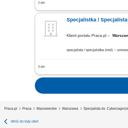
2 dni
Poszukujemy doświadczonego Kierownik
kompetencji i narzędzi wspierających o
Specjalistka / Specjalis
Klient portalu Praca.pl
Warsz
specjalista / specjalistka (mid)
umowa
3 dni
Koordynacja działań związanych z zap
bezpieczeństwa informacji i cyberbezpi
Praca.pl
Praca
Mazowieckie
Warszawa
Specjalista ds. Cyberzagro
Wróć do listy ofert