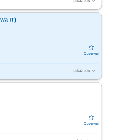
pokaż opis
ów cyberbezpieczeństwa. Rozwijanie,
SIEM, SOAR, EDR/XDR,...
wa IT)
pokaż opis
darza testów bezpieczeństwa IT; Wykonywanie
...