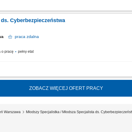
a CERT, który będzie odpowiadał za zarządzanie zespołem reagowania na incyd
chronę organizacji przed cyberzagrożeniami. Jeśli masz doświadczenie w kierowan
ta ds. Cyberbezpieczeństwa
awa
praca
zdalna
 o pracę
pełny etat
ewnieniem zgodności procesów IT z regulacjami zewnętrznymi i wewnętrznymi. O
eczeństwa. Udział w procesie zarządzania ryzykiem w obszarze bezpieczeństwa info
ZOBACZ WIĘCEJ OFERT PRACY
żeń Warszawa
Młodszy Specjalistka / Młodsza Specjalista ds. Cyberbezpieczeńs