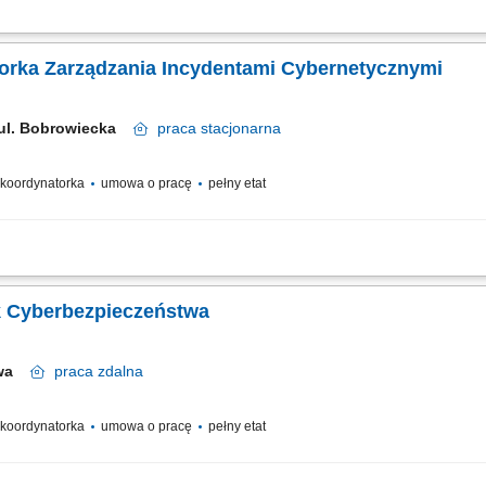
cydenty Cybernetyczne 1 dołączysz do zespołu Cyber Operations i będziesz odpo
ola obejmuje prowadzenie War Room, komunikację kryzysową, pełną dokumentację 
orka Zarządzania Incydentami Cybernetycznymi
 ul. Bobrowiecka
praca
stacjonarna
/ koordynatorka
umowa o pracę
pełny etat
akcji na incydenty bezpieczeństwa o wysokiej wadze w ramach zespołu Cyber O
zebiegu działań. Prowadzenie pełnej dokumentacji incydentu, w tym logbooka, time
k Cyberbezpieczeństwa
awa
praca
zdalna
/ koordynatorka
umowa o pracę
pełny etat