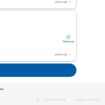
pokaż opis
enty bezpieczeństwa oraz rozwój
iu zespołami...
pokaż opis
piniowanie rozwiązań IT pod kątem wymagań
rmacji....
twa
Poprzednia
oferta
Następna
oferta