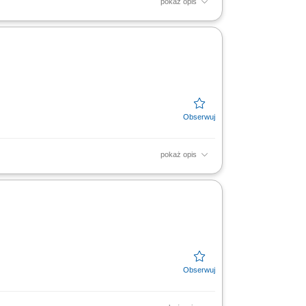
pokaż opis
wiedzialny/a za koordynację incydentów
incydentu, nadzór nad...
pokaż opis
perations. Prowadzenie War Room podczas
line oraz raportów....