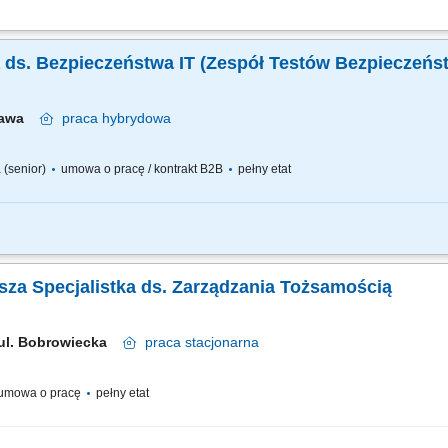
wnienie ciągłości jego działania. Koordynowanie obsługi oraz eskalacji incydent
społu. Nadzór nad narzędziami do wykrywania i reagowania na incydenty (m.in. 
ka ds. Bezpieczeństwa IT (Zespół Testów Bezpieczeńst
zawa
praca
hybrydowa
a (senior)
umowa o pracę / kontrakt B2B
pełny etat
z utrzymywanie metodyki realizacji testów bezpieczeństwa IT; Prowadzenie kalen
zności wykrytych podatności zgodnie z przyjętą metodyką; Sporządzanie raportów z
arsza Specjalistka ds. Zarządzania Tożsamością
 ul. Bobrowiecka
praca
stacjonarna
umowa o pracę
pełny etat