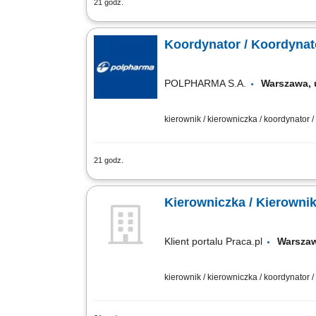
21 godz.
Jako Koordynator/ka Reagowania na In
bezpieczeństwa w zmianie dziennej. R
Koordynator / Koordynat
POLPHARMA S.A.
Warszawa,
kierownik / kierowniczka / koordynator 
21 godz.
Zakres obowiązków: Koordynowanie re
aktywnych incydentów i nadzorowanie pr
Kierowniczka / Kierowni
Klient portalu Praca.pl
Warsz
kierownik / kierowniczka / koordynator 