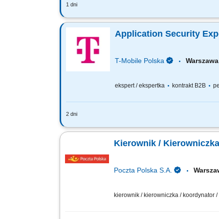
1 dni
Jakie będą Twoje obowiązki? reagowan
analizowanie zdarzeń i incydentów bez
Application Security Exp
T-Mobile Polska
Warsza
ekspert / ekspertka
kontrakt B2B
pe
2 dni
Zadania, które na Ciebie czekają: Ident
code to mitigate identified weaknesses 
Kierownik / Kierowniczk
Poczta Polska S.A.
Warsz
kierownik / kierowniczka / koordynator 