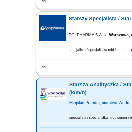
1 dni
Na tym stanowisku będziesz projektowa
istniejących systemów w firmie. Twój z
Starszy Specjalista / St
POLPHARMA S.A.
Warszawa,
specjalista / specjalistka mid / senior
1 dni
Zakres obowiązków: Tworzenie i rozwój
systemów oraz wsparcie istniejących r
Starsza Analityczka / St
(k/m/n)
Miejskie Przedsiębiorstwo Wodoci
specjalista / specjalistka mid / senior /