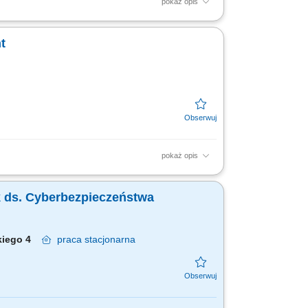
pokaż opis
eństwa IAM oraz doradzać dla nowych i
wanie...
t
pokaż opis
wymagań dotyczących IAM dla nowych
 (SoD)....
yk ds. Cyberbezpieczeństwa
skiego 4
praca
stacjonarna