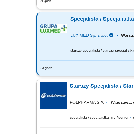
21 godz.
Zarządzanie pracą zespołu CERT i zape
motywowanie i organizowanie pracy ze
Specjalista / Specjalist
LUX MED Sp. z o.o.
Wars
starszy specjalista / starsza specjalistk
23 godz.
Twoją rolą będzie: Opracowywanie ora
testów bezpieczeństwa IT; Ocena krytyc
Starszy Specjalista / St
POLPHARMA S.A.
Warszawa,
specjalista / specjalistka mid / senior