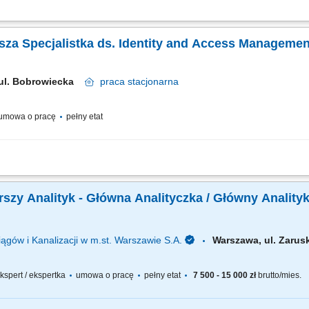
ć i optymalizować procesy zarządzania tożsamością, wdrażać standardy bezpiecz
akres obowiązków: Projektowanie strategii modeli zarządzania dostępem. Opracowy
arsza Specjalistka ds. Identity and Access Managemen
 ul. Bobrowiecka
praca
stacjonarna
umowa o pracę
pełny etat
 strategii zarządzania tożsamością oraz dostępami w organizacji. Definiowanie 
ozwiązań. Zarządzanie ryzykiem wynikającym z niewłaściwego przydziału uprawnień
arszy Analityk - Główna Analityczka / Główny Analit
ągów i Kanalizacji w m.st. Warszawie S.A.
Warszawa, ul. Zaru
 ekspert / ekspertka
umowa o pracę
pełny etat
7 500 - 15 000 zł
brutto/mies.