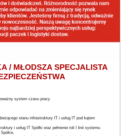
A / MŁODSZA SPECJALISTA
EZPIECZEŃSTWA
noważny system czasu pracy​
ieżącego stanu infrastruktury IT i usług IT pod kątem
tury i usług IT Spółki oraz pełnienie roli I linii systemu
 Spółce,