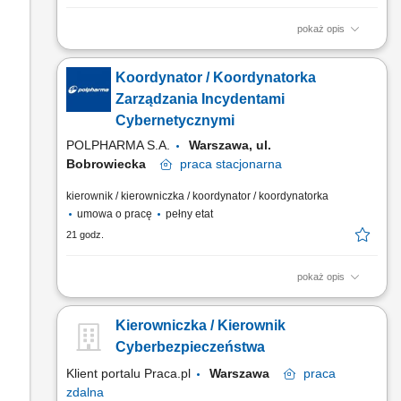
pokaż opis
Jako Koordynator/ka Reagowania na Incydenty Cybernetyczne
1 dołączysz do zespołu Cyber Operations i będziesz
Koordynator / Koordynatorka
odpowiedzialny/a za koordynację incydentów bezpieczeństwa
w zmianie dziennej. Rola obejmuje prowadzenie War Room,
Zarządzania Incydentami
komunikację kryzysową, pełną dokumentację incydentu,
Cybernetycznymi
nadzór nad...
POLPHARMA S.A.
Warszawa, ul.
Bobrowiecka
praca
stacjonarna
kierownik / kierowniczka / koordynator / koordynatorka
umowa o pracę
pełny etat
21 godz.
pokaż opis
Zakres obowiązków: Koordynowanie reakcji na incydenty
bezpieczeństwa o wysokiej wadze w ramach zespołu Cyber
Kierowniczka / Kierownik
Operations. Prowadzenie War Room podczas aktywnych
incydentów i nadzorowanie przebiegu działań. Prowadzenie
Cyberbezpieczeństwa
pełnej dokumentacji incydentu, w tym logbooka, timeline oraz
Klient portalu Praca.pl
Warszawa
praca
raportów....
zdalna