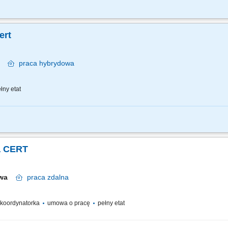
ie na incydenty bezpieczeństwa teleinformatycznego i usuwanie skutków zaistnia
pieczeństwa systemów teleinformatycznych; współpraca z administratorami sieci / 
ert
wa
praca
hybrydowa
łny etat
ify opportunities to automate and standardize application security controls and co
and vulnerabilities; Create guidelines and application security standards; Review a
a CERT
awa
praca
zdalna
/ koordynatorka
umowa o pracę
pełny etat