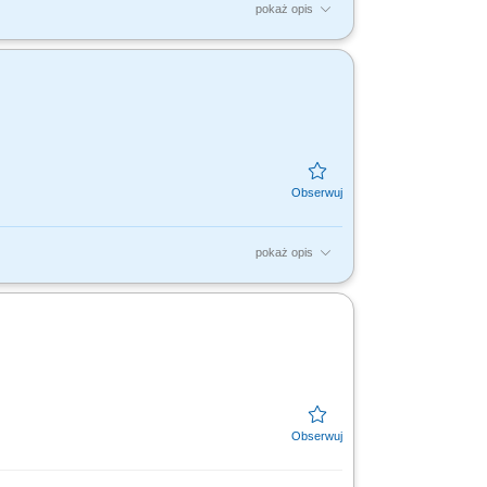
pokaż opis
łych zagrożeń cybernetycznych w tym
systemów...
pokaż opis
operate with the CICD team; Analyze source
nd check...