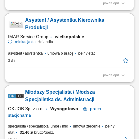
pokaż opis
Główne obowiązki: Prowadzenie spraw związanych z umowami najmu i
dzierżawy oraz kupnem i sprzedażą nieruchomości (przygotowywanie
Asystent / Asystentka Kierownika
projektów umów, aneksów, prowadzenie korespondencji itd.),
Koordynacja procesu windykacji najemców, Ewidencja umów najmów i
Produkcji
dzierżawy, prowadzenie bazy...
IMAR Service Group
wielkopolskie
relokacja do:
Holandia
asystent / asystentka
umowa o pracę
pełny etat
3 dni
pokaż opis
Opis stanowiska: Planowanie i bieżąca koordynacja procesów
produkcyjnych w zakładzie. Zarządzanie zespołem produkcyjnym i
Młodszy Specjalista / Młodsza
logistycznym liczącym 10–20 osób. Nadzór nad realizacją planów
produkcyjnych oraz terminowością zadań. Kontrola jakości produktów
Specjalistka ds. Administracji
oraz przestrzeganie...
OK JOB Sp. z o.o.
Wysogotowo
praca
stacjonarna
specjalista / specjalistka junior / mid
umowa zlecenie
pełny
etat
31,40 zł
brutto/godz.