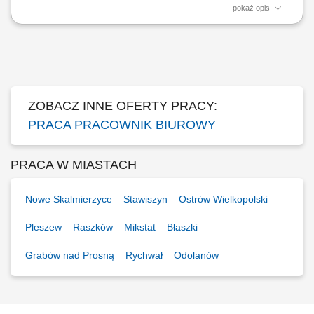
pokaż opis
Obowiązki: Prowadzenie przebiegu studiów oraz dokumentacji z nim
związanej; Tworzenie grup studenckich i seminaryjnych oraz
przygotowywanie programów studiów; Generowanie protokołów
elektronicznych, obsługa podań oraz rozliczanie sesji egzaminacyjnych;
Sporządzanie i wysyłka pism oraz...
ZOBACZ INNE OFERTY PRACY:
PRACA PRACOWNIK BIUROWY
PRACA W MIASTACH
Nowe Skalmierzyce
Stawiszyn
Ostrów Wielkopolski
Pleszew
Raszków
Mikstat
Błaszki
Grabów nad Prosną
Rychwał
Odolanów