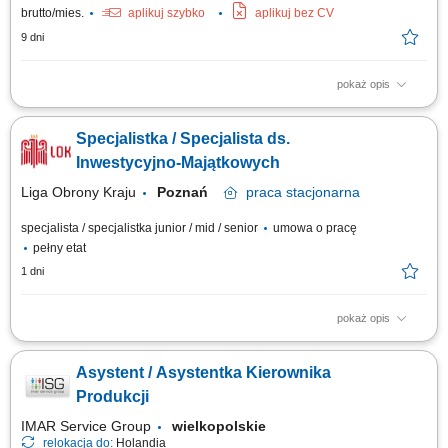
brutto/mies.
aplikuj szybko
aplikuj bez CV
9 dni
pokaż opis
wystawianie i edycja produktów w sklepie oraz na marketplace (np.
Allegro) przygotowywanie opisów i uzupełnianie danych produktów;
Specjalistka / Specjalista ds.
wyszukiwanie informacji o produktach (research) kontakt mailowy i
telefoniczny z dostawcami lub klientami; pomoc przy realizacji bieżących
Inwestycyjno-Majątkowych
zadań biurowych;...
Liga Obrony Kraju
Poznań
praca
stacjonarna
specjalista / specjalistka junior / mid / senior
umowa o pracę
pełny etat
1 dni
pokaż opis
Główne obowiązki: Prowadzenie spraw związanych z umowami najmu i
dzierżawy oraz kupnem i sprzedażą nieruchomości (przygotowywanie
Asystent / Asystentka Kierownika
projektów umów, aneksów, prowadzenie korespondencji itd.),
Koordynacja procesu windykacji najemców, Ewidencja umów najmów i
Produkcji
dzierżawy, prowadzenie bazy...
IMAR Service Group
wielkopolskie
relokacja do:
Holandia