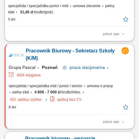
specjalista / specjalistka junior / mid
umowa zlecenie
pełny
etat
31,40 zł
brutto/godz.
5 dni
pokaż opis
Twój zakres obowiązków wsparcie w bieżących pracach biurowych i
administracyjnych, porządkowanie oraz archiwizacja dokumentów,
Pracownik Biurowy - Sekretarz Szkoły
wprowadzanie danych do systemu, pomoc w obsłudze dokumentacji
księgowej i kadrowej, kontakt mailowy i telefoniczny w sprawach
(K/M)
administracyjnych.
Grupa Pascal
Poznań
praca
stacjonarna
dziś wygasa
specjalista / specjalistka mid / junior / senior
umowa o pracę
pełny etat
4 806 - 7 000 zł
brutto/mies.
aplikuj szybko
aplikuj bez CV
8 dni
pokaż opis
Twój zakres obowiązków Tworzenie i realizowanie strategii
marketingowej związanej z promowaniem marki pracodawcy (działania
Pracownik biurowy - wsparcie