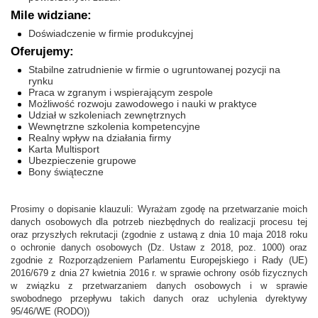
Mile widziane:
Doświadczenie w firmie produkcyjnej
Oferujemy:
Stabilne zatrudnienie w firmie o ugruntowanej pozycji na
rynku
Praca w zgranym i wspierającym zespole
Możliwość rozwoju zawodowego i nauki w praktyce
Udział w szkoleniach zewnętrznych
Wewnętrzne szkolenia kompetencyjne
Realny wpływ na działania firmy
Karta Multisport
Ubezpieczenie grupowe
Bony świąteczne
Prosimy o dopisanie klauzuli: Wyrażam zgodę na przetwarzanie moich
danych osobowych dla potrzeb niezbędnych do realizacji procesu tej
oraz przyszłych rekrutacji (zgodnie z ustawą z dnia 10 maja 2018 roku
o ochronie danych osobowych (Dz. Ustaw z 2018, poz. 1000) oraz
zgodnie z Rozporządzeniem Parlamentu Europejskiego i Rady (UE)
2016/679 z dnia 27 kwietnia 2016 r. w sprawie ochrony osób fizycznych
w związku z przetwarzaniem danych osobowych i w sprawie
swobodnego przepływu takich danych oraz uchylenia dyrektywy
95/46/WE (RODO))