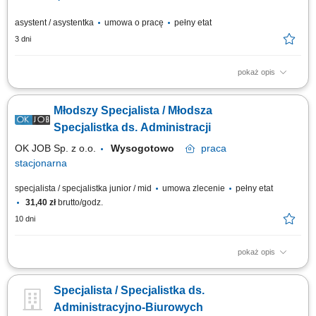
asystent / asystentka
umowa o pracę
pełny etat
3 dni
pokaż opis
Opis stanowiska: Planowanie i bieżąca koordynacja procesów
produkcyjnych w zakładzie. Zarządzanie zespołem produkcyjnym i
Młodszy Specjalista / Młodsza
logistycznym liczącym 10–20 osób. Nadzór nad realizacją planów
produkcyjnych oraz terminowością zadań. Kontrola jakości produktów
Specjalistka ds. Administracji
oraz przestrzeganie...
OK JOB Sp. z o.o.
Wysogotowo
praca
stacjonarna
specjalista / specjalistka junior / mid
umowa zlecenie
pełny etat
31,40 zł
brutto/godz.
10 dni
pokaż opis
Opis stanowiska Wsparcie zespołu w codziennych zadaniach
administracyjnych i organizacyjnych. Wprowadzanie danych oraz
Specjalista / Specjalistka ds.
aktualizacja informacji w systemach firmowych. Segregowanie,
archiwizacja i przygotowywanie dokumentacji. Pomoc przy obsłudze
Administracyjno-Biurowych