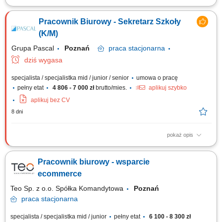
Twój zakres obowiązków wsparcie w bieżących pracach biurowych i
administracyjnych, porządkowanie oraz archiwizacja dokumentów,
Pracownik Biurowy - Sekretarz Szkoły
wprowadzanie danych do systemu, pomoc w obsłudze dokumentacji
księgowej i kadrowej, kontakt mailowy i telefoniczny w sprawach
(K/M)
administracyjnych.
Grupa Pascal
Poznań
praca
stacjonarna
dziś wygasa
specjalista / specjalistka mid / junior / senior
umowa o pracę
pełny etat
4 806 - 7 000 zł
brutto/mies.
aplikuj szybko
aplikuj bez CV
8 dni
pokaż opis
Twój zakres obowiązków Tworzenie i realizowanie strategii
marketingowej związanej z promowaniem marki pracodawcy (działania w
Pracownik biurowy - wsparcie
social media) Profesjonalny dobór rozwiązań w do potrzeb klientów;
Realizacja wyznaczonych celów sprzedażowych i planowanie
ecommerce
aktywności wobec klientów;...
Teo Sp. z o.o. Spółka Komandytowa
Poznań
praca
stacjonarna
specjalista / specjalistka mid / junior
pełny etat
6 100 - 8 300 zł