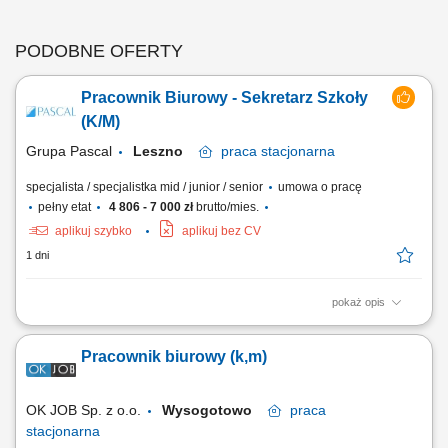
PODOBNE OFERTY
Pracownik Biurowy - Sekretarz Szkoły
(K/M)
Grupa Pascal
Leszno
praca
stacjonarna
specjalista / specjalistka mid / junior / senior
umowa o pracę
pełny etat
4 806 - 7 000 zł
brutto/mies.
aplikuj szybko
aplikuj bez CV
1 dni
pokaż opis
Twój zakres obowiązków Tworzenie i realizowanie strategii
marketingowej związanej z promowaniem marki pracodawcy (działania
Pracownik biurowy (k,m)
w social media) Profesjonalny dobór rozwiązań w do potrzeb klientów;
Realizacja wyznaczonych celów sprzedażowych i planowanie
aktywności wobec klientów;...
OK JOB Sp. z o.o.
Wysogotowo
praca
stacjonarna