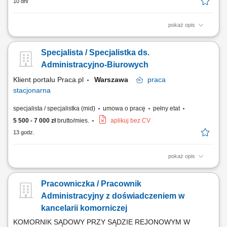
10 dni
pokaż opis
Opis stanowiska Wsparcie zespołu w codziennych zadaniach
administracyjnych i organizacyjnych. Wprowadzanie danych oraz
Specjalista / Specjalistka ds.
aktualizacja informacji w systemach firmowych. Segregowanie,
archiwizacja i przygotowywanie dokumentacji. Pomoc przy obsłudze
Administracyjno-Biurowych
dokumentów księgowych i kadrowych. Kontakt...
Klient portalu Praca.pl
Warszawa
praca
stacjonarna
specjalista / specjalistka (mid)
umowa o pracę
pełny etat
5 500 - 7 000 zł
brutto/mies.
aplikuj bez CV
13 godz.
pokaż opis
Obsługa systemów informatycznych wykorzystywanych w codziennej
pracy. Wykonywanie bieżących prac administracyjnych i biurowych.
Pracowniczka / Pracownik
Obsługa zamówień oraz wsparcie klientów zgodnie z obowiązującymi
procedurami. Przygotowywanie raportów i zestawień. Prowadzenie oraz
Administracyjny z doświadczeniem w
archiwizacja dokumentacji....
kancelarii komorniczej
KOMORNIK SĄDOWY PRZY SĄDZIE REJONOWYM W