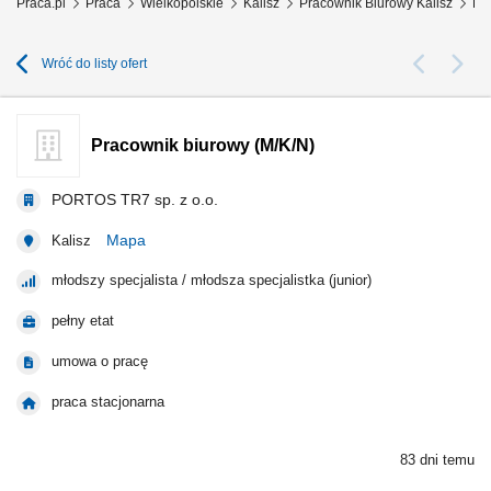
Praca.pl
Praca
Wielkopolskie
Kalisz
Pracownik Biurowy Kalisz
Pr
Wróć do listy ofert
Pracownik biurowy (M/K/N)
PORTOS TR7 sp. z o.o.
Mapa
Kalisz
młodszy specjalista / młodsza specjalistka (junior)
pełny etat
umowa o pracę
praca stacjonarna
83 dni temu