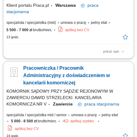
dokumentów księgowych i kadrowych. Kontakt...
Klient portalu Praca.pl
Warszawa
praca
stacjonarna
specjalista / specjalistka (mid)
umowa o pracę
pełny etat
5 500 - 7 000 zł
brutto/mies.
aplikuj bez CV
13 godz.
pokaż opis
Obsługa systemów informatycznych wykorzystywanych w codziennej
pracy. Wykonywanie bieżących prac administracyjnych i biurowych.
Pracowniczka / Pracownik
Obsługa zamówień oraz wsparcie klientów zgodnie z obowiązującymi
procedurami. Przygotowywanie raportów i zestawień. Prowadzenie oraz
Administracyjny z doświadczeniem w
archiwizacja dokumentacji....
kancelarii komorniczej
KOMORNIK SĄDOWY PRZY SĄDZIE REJONOWYM W
ZAWIERCIU DAWID STRZELECKI. KANCELARIA
KOMORNICZA NR V
Zawiercie
praca
stacjonarna
specjalista / specjalistka mid / senior
umowa o pracę
pełny etat
5 000 - 6 500 zł
brutto/mies.
aplikuj szybko
aplikuj bez CV
14 godz.