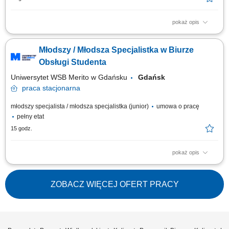
pokaż opis
przygotowywanie projektów pism procesowych, postanowień, zarządzeń
oraz pozostałej dokumentacji kancelaryjnej, analiza akt spraw i
Młodszy / Młodsza Specjalistka w Biurze
wspieranie sprawnego prowadzenia postępowań egzekucyjnych, kontakt
z wierzycielami, dłużnikami, pełnomocnikami, sądami, organami
Obsługi Studenta
administracji publicznej oraz...
Uniwersytet WSB Merito w Gdańsku
Gdańsk
praca
stacjonarna
młodszy specjalista / młodsza specjalistka (junior)
umowa o pracę
pełny etat
15 godz.
pokaż opis
Obowiązki: Prowadzenie przebiegu studiów oraz dokumentacji z nim
związanej; Tworzenie grup studenckich i seminaryjnych oraz
przygotowywanie programów studiów; Generowanie protokołów
ZOBACZ WIĘCEJ OFERT PRACY
elektronicznych, obsługa podań oraz rozliczanie sesji egzaminacyjnych;
Sporządzanie i wysyłka pism oraz...