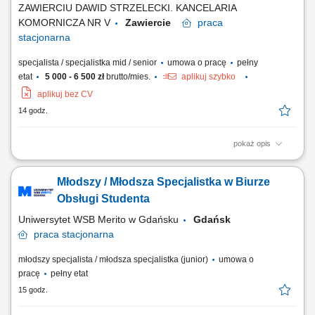
ZAWIERCIU DAWID STRZELECKI. KANCELARIA
KOMORNICZA NR V
Zawiercie
praca
stacjonarna
specjalista / specjalistka mid / senior
umowa o pracę
pełny
etat
5 000 - 6 500 zł
brutto/mies.
aplikuj szybko
aplikuj bez CV
14 godz.
pokaż opis
przygotowywanie projektów pism procesowych, postanowień,
zarządzeń oraz pozostałej dokumentacji kancelaryjnej, analiza akt
Młodszy / Młodsza Specjalistka w Biurze
spraw i wspieranie sprawnego prowadzenia postępowań
egzekucyjnych, kontakt z wierzycielami, dłużnikami, pełnomocnikami,
Obsługi Studenta
sądami, organami administracji publicznej oraz...
Uniwersytet WSB Merito w Gdańsku
Gdańsk
praca
stacjonarna
młodszy specjalista / młodsza specjalistka (junior)
umowa o
pracę
pełny etat
15 godz.