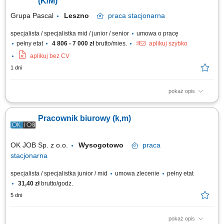
(K/M)
Grupa Pascal
Leszno
praca
stacjonarna
specjalista / specjalistka mid / junior / senior
umowa o pracę
pełny etat
4 806 - 7 000 zł
brutto/mies.
aplikuj szybko
aplikuj bez CV
1 dni
pokaż opis
Twój zakres obowiązków Tworzenie i realizowanie strategii
marketingowej związanej z promowaniem marki pracodawcy (działania w
Pracownik biurowy (k,m)
social media) Profesjonalny dobór rozwiązań w do potrzeb klientów;
Realizacja wyznaczonych celów sprzedażowych i planowanie aktywności
wobec klientów;...
OK JOB Sp. z o.o.
Wysogotowo
praca
stacjonarna
specjalista / specjalistka junior / mid
umowa zlecenie
pełny etat
31,40 zł
brutto/godz.
5 dni
pokaż opis