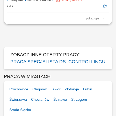
pełny etat
rekrutacja online
aplikuj bez CV
2 dni
pokaż opis
Monitorowanie i rozliczanie budżetów w obszarze inwestycji
budowlanych oraz wewnątrz organizacji. Weryfikowanie terminowości i
zaawansowania prac w stosunku do planów harmonogramowych.
Identyfikowanie zagrożeń finansowych i operacyjnych wpływających na
realizację kontraktów....
ZOBACZ INNE OFERTY PRACY:
PRACA SPECJALISTA DS. CONTROLLINGU
PRACA W MIASTACH
Prochowice
Chojnów
Jawor
Złotoryja
Lubin
Świerzawa
Chocianów
Ścinawa
Strzegom
Środa Śląska