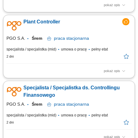
pokaż opis
Zadania: Opracowywanie strategii, prognoz finansowych i studiów
wykonalności; Śledzenie wskaźników biznesowych oraz ocena kondycji
Plant Controller
finansowej firmy; Udział w miesięcznych zamknięciach finansowych i
analizie kontraktów; Przygotowywanie zestawień i raportów dla Zarządu
oraz interesariuszy;...
PGO S.A.
Śrem
praca
stacjonarna
specjalista / specjalistka (mid)
umowa o pracę
pełny etat
2 dni
pokaż opis
KONTEKST STANOWISKA Stanowisko odpowiedzialne za pełny
controlling operacyjno - finansowy zakładu produkcyjnego - od
Specjalista / Specjalistka ds. Controllingu
miesięcznego zamknięcia wyników, przez budżetowanie i kontrolę
kosztów produkcji. Osoba na tym stanowisku jest głosem finansowym w
Finansowego
zespole zarządzającym zakładem i...
PGO S.A.
Śrem
praca
stacjonarna
specjalista / specjalistka (mid)
umowa o pracę
pełny etat
2 dni
pokaż opis