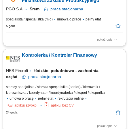
Finansowa Zakładu Produkcyjnego
PGO S.A.
Śrem
praca
stacjonarna
specjalista / specjalistka (mid)
umowa o pracę
pełny etat
5 godz.
pokaż opis
Opis stanowiska prowadzenie controllingu finansowego i operacyjnego
zakładu produkcyjnego, przygotowywanie analiz finansowych, raportów
Kontrolerka / Kontroler Finansowy
zarządczych oraz miesięcznych zamknięć wyników, opracowywanie
budżetów, prognoz finansowych oraz analiz odchyleń kosztowych,
kontrola kosztów produkcji,...
NES Fircroft
łódzkie, południowo - zachodnia
część
praca
stacjonarna
starszy specjalista / starsza specjalistka (senior) / kierownik /
kierowniczka / koordynator / koordynatorka / ekspert / ekspertka
umowa o pracę
pełny etat
rekrutacja online
aplikuj szybko
aplikuj bez CV
24 godz.
pokaż opis