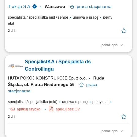
obieg dokumentów...
Trakcja S.A.
Warszawa
praca
stacjonarna
specjalista / specjalistka mid / senior
umowa o pracę
pełny
etat
2 dni
pokaż opis
Opis stanowiska Kontrola prawidłowości rozliczeń kosztów; Analiza
budżetów kontraktów, w tym wyszukiwanie nieprawidłowości między
SpecjalistKA / Specjalista ds.
zgromadzoną dokumentacją, a stanem raportowanym; Przygotowanie
analiz, zestawień oraz prezentacji, dotyczących finansów kontraktów
Controllingu
budowlanych oraz innych...
HUTA POKÓJ KONSTRUKCJE Sp. z o.o.
Ruda
Śląska, ul. Piotra Niedurnego 56
praca
stacjonarna
specjalista / specjalistka (mid)
umowa o pracę
pełny etat
aplikuj szybko
aplikuj bez CV
2 dni
pokaż opis