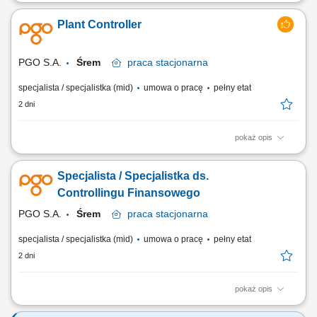
Zadania: Opracowywanie strategii, prognoz finansowych i studiów
wykonalności; Śledzenie wskaźników biznesowych oraz ocena kondycji
Plant Controller
finansowej firmy; Udział w miesięcznych zamknięciach finansowych i
analizie kontraktów; Przygotowywanie zestawień i raportów dla Zarządu
oraz interesariuszy;...
PGO S.A.
Śrem
praca
stacjonarna
specjalista / specjalistka (mid)
umowa o pracę
pełny etat
2 dni
pokaż opis
KONTEKST STANOWISKA Stanowisko odpowiedzialne za pełny
controlling operacyjno - finansowy zakładu produkcyjnego - od
Specjalista / Specjalistka ds.
miesięcznego zamknięcia wyników, przez budżetowanie i kontrolę
kosztów produkcji. Osoba na tym stanowisku jest głosem finansowym w
Controllingu Finansowego
zespole zarządzającym zakładem i...
PGO S.A.
Śrem
praca
stacjonarna
specjalista / specjalistka (mid)
umowa o pracę
pełny etat
2 dni
pokaż opis
Opis stanowiska wspieranie zarządzania finansami zakładu