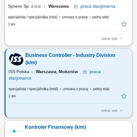
produktów i inwestycji; opracowywanie...
Synevo Sp. z o.o.
Warszawa
praca
stacjonarna
specjalista / specjalistka (mid)
umowa o pracę
pełny etat
1 dni
pokaż opis
Opis stanowiska: Budowanie środowiska raportowego pod kątem
potrzeb biznesowych; Nadzór nad kilkuosobowym zespołem; Aktywne
Business Controller - Industry Division
poszukiwanie trendów, wzorców, rekomendowanie ich do biznesu
(proaktywne); Obszar cen: nadzór nad cenami, rekomendacje zmian
(k/m)
(także w kontekście marketingu); Aktywny...
ISS Polska
Warszawa, Mokotów
praca
stacjonarna
specjalista / specjalistka (mid)
umowa o pracę
pełny etat
2 dni
pokaż opis
Zakres obowiązków: Nadzór nad jakością, kompletnością i
poprawnością danych finansowych kontraktów oraz analiza odchyleń i
Kontroler Finansowy (k/m)
różnic. Kontrola przychodów i kosztów wraz z weryfikacją poprawności
rezerw kosztowych i przychodowych. Odpowiedzialność za prawidłowy