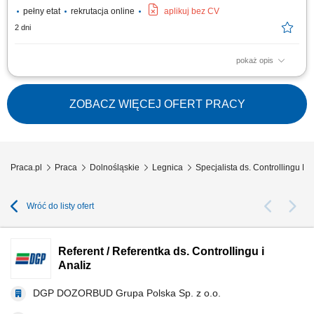
pełny etat
rekrutacja online
aplikuj bez CV
2 dni
pokaż opis
Monitorowanie i rozliczanie budżetów w obszarze inwestycji
budowlanych oraz wewnątrz organizacji. Weryfikowanie terminowości i
zaawansowania prac w stosunku do planów harmonogramowych.
ZOBACZ WIĘCEJ OFERT PRACY
Identyfikowanie zagrożeń finansowych i operacyjnych wpływających na
realizację kontraktów....
Praca.pl
Praca
Dolnośląskie
Legnica
Specjalista ds. Controllingu Le
Wróć do listy ofert
Referent / Referentka ds. Controllingu i
Analiz
DGP DOZORBUD Grupa Polska Sp. z o.o.