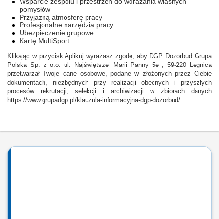
Wsparcie zespołu i przestrzeń do wdrażania własnych
pomysłów
Przyjazną atmosferę pracy
Profesjonalne narzędzia pracy
Ubezpieczenie grupowe
Kartę MultiSport
Klikając w przycisk Aplikuj wyrażasz zgodę, aby DGP Dozorbud Grupa
Polska Sp. z o.o. ul. Najświętszej Marii Panny 5e , 59-220 Legnica
przetwarzał Twoje dane osobowe, podane w złożonych przez Ciebie
dokumentach, niezbędnych przy realizacji obecnych i przyszłych
procesów rekrutacji, selekcji i archiwizacji w zbiorach danych
https://www.grupadgp.pl/klauzula-informacyjna-dgp-dozorbud/