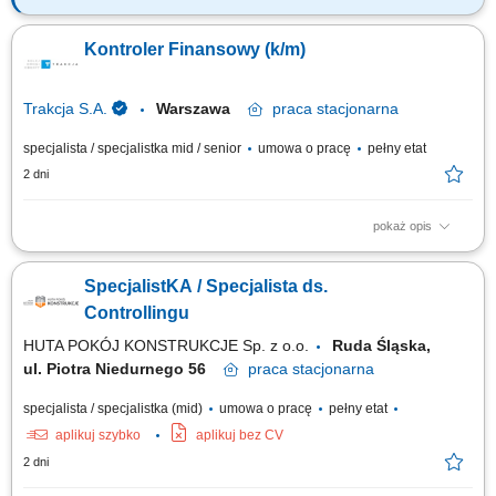
Zakres obowiązków: Nadzór nad jakością, kompletnością i poprawnością
danych finansowych kontraktów oraz analiza odchyleń i różnic. Kontrola
Kontroler Finansowy (k/m)
przychodów i kosztów wraz z weryfikacją poprawności rezerw
kosztowych i przychodowych. Odpowiedzialność za prawidłowy obieg
dokumentów...
Trakcja S.A.
Warszawa
praca
stacjonarna
specjalista / specjalistka mid / senior
umowa o pracę
pełny etat
2 dni
pokaż opis
Opis stanowiska Kontrola prawidłowości rozliczeń kosztów; Analiza
budżetów kontraktów, w tym wyszukiwanie nieprawidłowości między
SpecjalistKA / Specjalista ds.
zgromadzoną dokumentacją, a stanem raportowanym; Przygotowanie
analiz, zestawień oraz prezentacji, dotyczących finansów kontraktów
Controllingu
budowlanych oraz innych...
HUTA POKÓJ KONSTRUKCJE Sp. z o.o.
Ruda Śląska,
ul. Piotra Niedurnego 56
praca
stacjonarna
specjalista / specjalistka (mid)
umowa o pracę
pełny etat
aplikuj szybko
aplikuj bez CV
2 dni