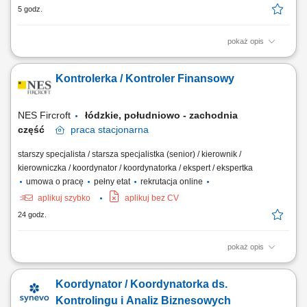
5 godz.
pokaż opis
Opis stanowiska prowadzenie controllingu finansowego i operacyjnego
zakładu produkcyjnego, przygotowywanie analiz finansowych, raportów
Kontrolerka / Kontroler Finansowy
zarządczych oraz miesięcznych zamknięć wyników, opracowywanie
budżetów, prognoz finansowych oraz analiz odchyleń kosztowych,
kontrola kosztów produkcji,...
NES Fircroft
łódzkie, południowo - zachodnia
część
praca
stacjonarna
starszy specjalista / starsza specjalistka (senior) / kierownik /
kierowniczka / koordynator / koordynatorka / ekspert / ekspertka
umowa o pracę
pełny etat
rekrutacja online
aplikuj szybko
aplikuj bez CV
24 godz.
pokaż opis
Zakres obowiązków kompleksowe zarządzanie obszarem finansowym
fabryki; zarządzanie zespołem odpowiedzialnym za finanse i
Koordynator / Koordynatorka ds.
controlling; współpraca z Kierownictwem Zakładu oraz Zarządem;
przygotowywanie analiz dotyczących rentowności, kosztów, marży,
Kontrolingu i Analiz Biznesowych