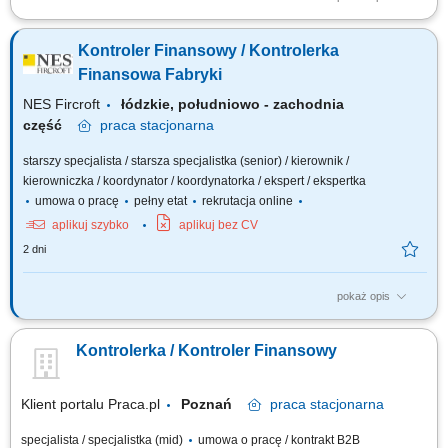
Opis stanowiska wspieranie zarządzania finansami zakładu
produkcyjnego poprzez przygotowywanie analiz i rekomendacji,
Kontroler Finansowy / Kontrolerka
monitorowanie wyników finansowych oraz kontrola realizacji budżetu,
przygotowywanie prognoz finansowych i analiz rentowności, kontrola
Finansowa Fabryki
kosztów produkcji oraz identyfikowanie...
NES Fircroft
łódzkie, południowo - zachodnia
część
praca
stacjonarna
starszy specjalista / starsza specjalistka (senior) / kierownik /
kierowniczka / koordynator / koordynatorka / ekspert / ekspertka
umowa o pracę
pełny etat
rekrutacja online
aplikuj szybko
aplikuj bez CV
2 dni
pokaż opis
Zakres obowiązków: Kompleksowe zarządzanie finansami fabryki;
Zarządzanie zespołem; Współpraca z Kierownictwem Zakładu oraz
Kontrolerka / Kontroler Finansowy
Zarządem; Wsparcie w strategicznych decyzjach firmy; Przygotowywanie
raportów i analiz dot. analizy rentowności, produktów, kosztów, marży,
inwestycji itd....
Klient portalu Praca.pl
Poznań
praca
stacjonarna
specjalista / specjalistka (mid)
umowa o pracę / kontrakt B2B