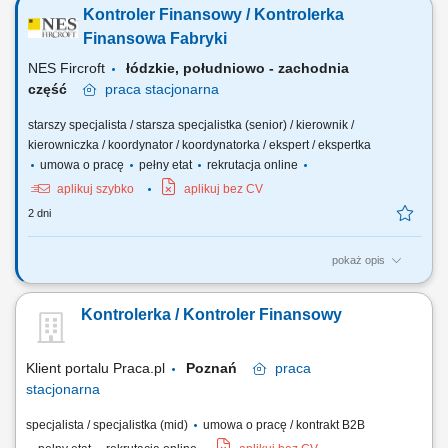
produkcyjnego poprzez przygotowywanie analiz i rekomendacji,
Kontroler Finansowy / Kontrolerka
monitorowanie wyników finansowych oraz kontrola realizacji budżetu,
przygotowywanie prognoz finansowych i analiz rentowności, kontrola
Finansowa Fabryki
kosztów produkcji oraz identyfikowanie...
NES Fircroft
łódzkie, południowo - zachodnia
część
praca
stacjonarna
starszy specjalista / starsza specjalistka (senior) / kierownik /
kierowniczka / koordynator / koordynatorka / ekspert / ekspertka
umowa o pracę
pełny etat
rekrutacja online
aplikuj szybko
aplikuj bez CV
2 dni
pokaż opis
Zakres obowiązków: Kompleksowe zarządzanie finansami fabryki;
Zarządzanie zespołem; Współpraca z Kierownictwem Zakładu oraz
Kontrolerka / Kontroler Finansowy
Zarządem; Wsparcie w strategicznych decyzjach firmy;
Przygotowywanie raportów i analiz dot. analizy rentowności, produktów,
kosztów, marży, inwestycji itd....
Klient portalu Praca.pl
Poznań
praca
stacjonarna
specjalista / specjalistka (mid)
umowa o pracę / kontrakt B2B