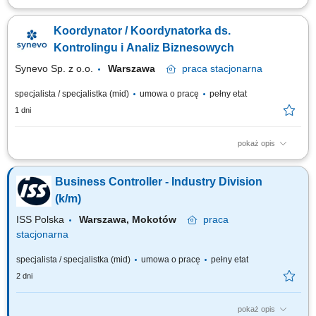
Zakres obowiązków kompleksowe zarządzanie obszarem finansowym
fabryki; zarządzanie zespołem odpowiedzialnym za finanse i controlling;
Koordynator / Koordynatorka ds.
współpraca z Kierownictwem Zakładu oraz Zarządem; przygotowywanie
analiz dotyczących rentowności, kosztów, marży, produktów i inwestycji;
Kontrolingu i Analiz Biznesowych
opracowywanie...
Synevo Sp. z o.o.
Warszawa
praca
stacjonarna
specjalista / specjalistka (mid)
umowa o pracę
pełny etat
1 dni
pokaż opis
Opis stanowiska: Budowanie środowiska raportowego pod kątem potrzeb
biznesowych; Nadzór nad kilkuosobowym zespołem; Aktywne
Business Controller - Industry Division
poszukiwanie trendów, wzorców, rekomendowanie ich do biznesu
(proaktywne); Obszar cen: nadzór nad cenami, rekomendacje zmian
(k/m)
(także w kontekście marketingu); Aktywny...
ISS Polska
Warszawa, Mokotów
praca
stacjonarna
specjalista / specjalistka (mid)
umowa o pracę
pełny etat
2 dni
pokaż opis