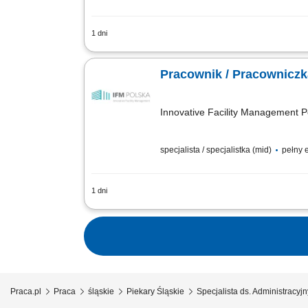
1 dni
Opis stanowiska Nadzorowanie całoksz
eventów edukacyjnych, konferencji i sp
Pracownik / Pracowniczk
Innovative Facility Management Po
specjalista / specjalistka (mid)
pełny 
1 dni
Opis stanowiska Koordynowanie dokumen
wymaganiami. Planowanie terminów przeg
Praca.pl
Praca
śląskie
Piekary Śląskie
Specjalista ds. Administracyj