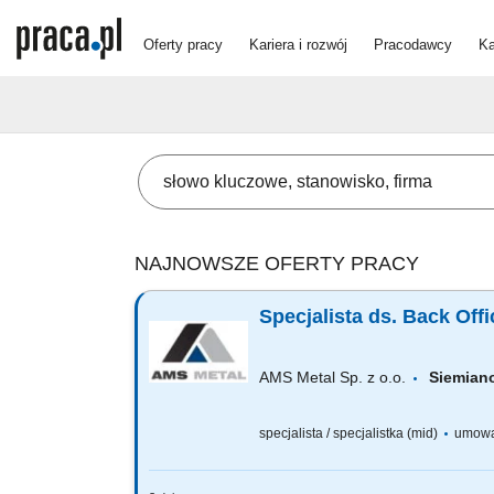
Oferty pracy
Kariera i rozwój
Pracodawcy
Ka
NAJNOWSZE OFERTY PRACY
Specjalista ds. Back Offi
AMS Metal Sp. z o.o.
Siemian
specjalista / specjalistka (mid)
umowa