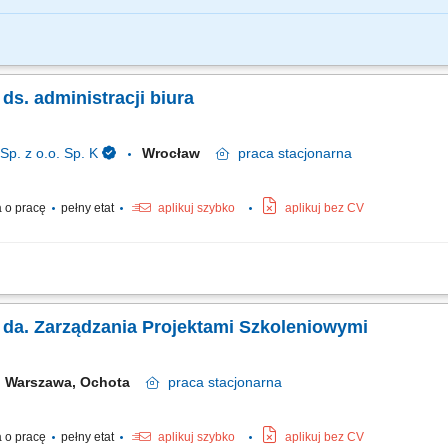
 systemie Workflow związanych z usługami promocyjnymi oraz ich realizacja, pro
nie ewidencji magazynu materiałów promocyjnych oraz wyposażenia eventowego, 
 ds. administracji biura
. z o.o. Sp. K
Wrocław
praca
stacjonarna
 o pracę
pełny etat
aplikuj szybko
aplikuj bez CV
dministracyjnych w obszarze organizacji biura; Zarządzanie korespondencją, dok
ystemów i narzędzi pracy; Koordynacja floty pojazdów firmowych; Wsparcie pracow
ka da. Zarządzania Projektami Szkoleniowymi
Warszawa, Ochota
praca
stacjonarna
 o pracę
pełny etat
aplikuj szybko
aplikuj bez CV