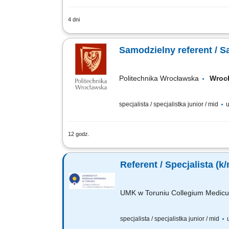
4 dni
sporządzanie projektów pism procesow
zmierzających do sprawnego prowadzeni
Samodzielny referent / S
Politechnika Wrocławska
Wro
specjalista / specjalistka junior / mid
u
12 godz.
Opis stanowiska: Osoba zatrudniona na
Zakres obowiązków: prowadzenie dokume
Referent / Specjalista (
UMK w Toruniu Collegium Medicu
specjalista / specjalistka junior / mid
u