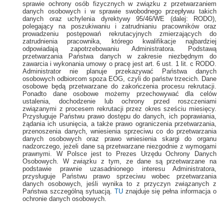
sprawie ochrony osób fizycznych w związku z przetwarzaniem
danych osobowych i w sprawie swobodnego przepływu takich
danych oraz uchylenia dyrektywy 95/46/WE (dalej: RODO),
polegający na poszukiwaniu i zatrudnianiu pracowników oraz
prowadzeniu postępowań rekrutacyjnych zmierzających do
zatrudnienia pracownika, którego kwalifikacje najbardziej
odpowiadają zapotrzebowaniu Administratora.
Podstawą
przetwarzania Państwa danych w zakresie niezbędnym do
zawarcia i wykonania umowy o pracę jest art. 6 ust. 1 lit. c RODO.
Administrator nie planuje przekazywać Państwa danych
osobowych odbiorcom spoza EOG, czyli do państw trzecich.
Dane
osobowe będą przetwarzane do zakończenia procesu rekrutacji.
Ponadto dane osobowe możemy przechowywać dla celów
ustalenia, dochodzenie lub ochrony przed roszczeniami
związanymi z procesem rekrutacji przez okres sześciu miesięcy.
Przysługuje Państwu prawo dostępu do danych, ich poprawiania,
żądania ich usunięcia, a także prawo ograniczenia przetwarzania,
przenoszenia danych, wniesienia sprzeciwu co do przetwarzania
danych osobowych oraz prawo wniesienia skargi do organu
nadzorczego, jeżeli dane są przetwarzane niezgodnie z wymogami
prawnymi. W Polsce jest to Prezes Urzędu Ochrony Danych
Osobowych. W związku z tym, ze dane są przetwarzane na
podstawie prawnie uzasadnionego interesu Administratora,
przysługuje Państwu prawo sprzeciwu wobec przetwarzania
danych osobowych, jeśli wynika to z przyczyn związanych z
Państwa szczególną sytuacją.
TU
znajduje się pełna informacja o
ochronie danych osobowych.