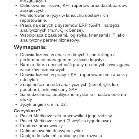
korygujących.
Definiowanie i rozwój KPI, raportów oraz dashboardów
zarządczych.
Monitorowanie ryzyk w łańcuchu dostaw i ich
raportowanie.
Praca na danych z systemów ERP (SAP) i narzędzi
analitycznych (m.in. Qlik Sense).
Współpraca z zakupami, logistyką, finansami i IT jako
analityczny partner biznesowy.
Wymagania:
Doświadczenie w analizie danych / controllingu /
performance management z działu logistyki
Bardzo dobra umiejętność pracy na danych i wyciągania
wniosków biznesowych
Doświadczenie w pracy z KPI, raportowaniem i analizą
odchyleń
Znajomość narzędzi analitycznych (Excel, Qlik lub
podobne); mile widziany SAP
Samodzielność, analityczne myślenie i nastawienie na
efekty
Język angielski min. B2.
Co zyskasz?
Pakiet Medicover dla pracownika i jego rodziny
Pakiet Medicover sport (2 wejścia tygodniowo)
Fundusz pracowniczy
Dofinansowanie do wypoczynku
Dostęp do szkoleń i unikalny plan rozwoju