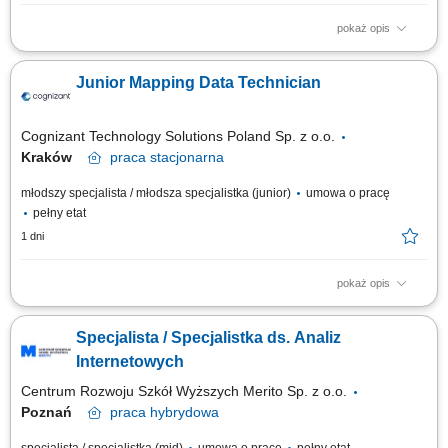
pokaż opis
Working model: On-site (Cracow, Poland) Working hours: 9AM-5PM
ROLE DESCRIPTION The Geospatial Data Technician is responsible for
Junior Mapping Data Technician
assessing, manipulating and modifying geospatial third party data sets.
Experience in GIS data processing is required including coursework
and/or previous work in ArcGIS,...
Cognizant Technology Solutions Poland Sp. z o.o.
Kraków
praca
stacjonarna
młodszy specjalista / młodsza specjalistka (junior)
umowa o pracę
pełny etat
1 dni
pokaż opis
Working model: Work from the office (Cracow) About the role Junior
Mapping Data Technician is responsible for performing mapping
Specjalista / Specjalistka ds. Analiz
operations, data analysis, and data maintenance tasks to ensure the
accuracy and quality of our geographic datasets. This role requires an
Internetowych
understanding of geospatial...
Centrum Rozwoju Szkół Wyższych Merito Sp. z o.o.
Poznań
praca
hybrydowa