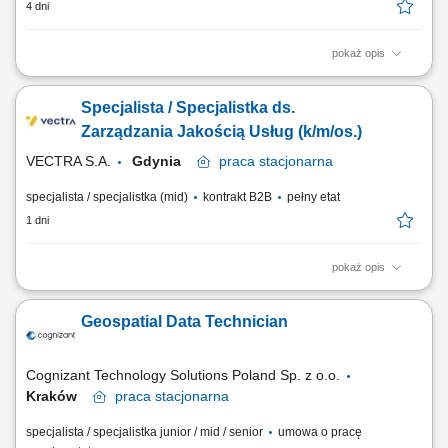
4 dni
pokaż opis
If you enjoy working with data, can identify patterns and irregularities,
and want to develop modern tools that support business decision-
Specjalista / Specjalistka ds.
making, join our team. We are looking for a person who will play an
active role in the digital transformation of the Group Pricing function by
Zarządzania Jakością Usług (k/m/os.)
developing Pricing...
VECTRA S.A.
Gdynia
praca
stacjonarna
specjalista / specjalistka (mid)
kontrakt B2B
pełny etat
1 dni
pokaż opis
Zakres obowiązków: Analiza i diagnozowanie złożonych problemów z
usługami klientów masowych; Identyfikacja zależności problemów od
Geospatial Data Technician
działania sieci i systemów produkcyjnych; Proponowanie i wdrażanie
rozwiązań oraz działań naprawczych; Monitorowanie sieci narzędziami
GKV i raportowanie wyników;
Cognizant Technology Solutions Poland Sp. z o.o.
Kraków
praca
stacjonarna
specjalista / specjalistka junior / mid / senior
umowa o pracę