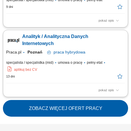
specjalista / specjalistka (mid)
umowa o pracę
pełny etat
9 dni
pokaż opis
Zakres obowiązków: Analiza ruchu oraz zachowań użytkowników na
stronach internetowych i w aplikacjach mobilnych. Konfiguracja,
Analityk / Analityczna Danych
utrzymanie i rozwój narzędzi analitycznych, w szczególności Google
Analytics 4 oraz Google Tag Manager. Monitorowanie kluczowych
Internetowych
wskaźników efektywności (KPI)...
Praca.pl
Poznań
praca
hybrydowa
specjalista / specjalistka (mid)
umowa o pracę
pełny etat
aplikuj bez CV
13 dni
pokaż opis
Obowiązki: Analiza ruchu oraz zachowań użytkowników w serwisach
www i aplikacjach mobilnych; Konfiguracja, rozwój i nadzór nad
narzędziami Google Analytics 4 oraz Google Tag Manager;
ZOBACZ WIĘCEJ OFERT PRACY
Monitorowanie wskaźników KPI, weryfikacja poprawności danych i
usuwanie błędów w ich zbieraniu;...