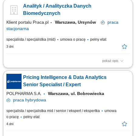
agreed internal datasets (sales, usage, activation, etc.), coordinating data
Analityk / Analityczka Danych
access with internal stakeholders, preparing datasets in required formats,
performing data quality checks, maintaining documentation and change
Biomedycznych
logs, and...
Klient portalu Praca.pl
Warszawa, Ursynów
praca
stacjonarna
specjalista / specjalistka (mid)
umowa o pracę
pełny etat
3 dni
pokaż opis
Wsparcie projektowania badań klinicznych, w tym dobór metod
statystycznych i obliczanie wielkości próby. Analiza danych
Pricing Intelligence & Data Analytics
biomedycznych i klinicznych z wykorzystaniem metod statystycznych.
Tworzenie planów analiz statystycznych (SAP) oraz interpretacja wyników
Senior Specialist / Expert
zgodnie z obowiązującymi...
POLPHARMA S.A.
Warszawa, ul. Bobrowiecka
praca
hybrydowa
specjalista / specjalistka mid / senior / ekspert / ekspertka
umowa
o pracę
pełny etat
4 dni