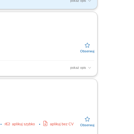
pokaż opis
anie i rejestrowanie zamówień w systemie
pokaż opis
niczych, kredytów i lokat, weryfikacja danych
..
aplikuj szybko
aplikuj bez CV