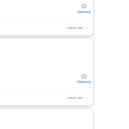
pokaż opis
az kont użytkowników; odpowiadanie na
duktów i...
pokaż opis
 związanych z edukacją finansową.
ch oraz dbanie o...