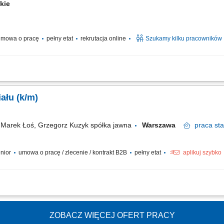
ckie
mowa o pracę
pełny etat
rekrutacja online
Szukamy kilku pracowników
t z klientami zainteresowanymi produktami firmy. Sprzedaż usług finansowych oraz
ijanie relacji z obecnymi. Współpraca z kluczowymi partnerami biznesowymi. Praca
Koordynator Pracy Oddziału (k/m)
arek Łoś, Grzegorz Kuzyk spółka jawna
Warszawa
praca
sta
enior
umowa o pracę / zlecenie / kontrakt B2B
pełny etat
aplikuj szybko
brze zorganizowaną; sprawnie obsługujesz komputer (Word, Excel, Internet) chara
 i wyzwań; jesteś przedsiębiorczy, wykazujesz inicjatywę; dodatkowym atutem będzi
ZOBACZ WIĘCEJ OFERT PRACY