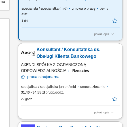
emu
specjalista / specjalistka (mid)
umowa o pracę
pełny
etat
1 dni
pokaż opis
Twój zakres obowiązków: stała współpraca z klientem
przygotowywanie ofert sprzedażowych oraz dokumentacji
Konsultant / Konsultatnka ds.
przyjmowanie i rejestrowanie zamówień w systemie IFS oraz
kontrola przebiegu ich realizacji wyjaśnianie reklamacji
Obsługi Klienta Bankowego
AXENDI SPÓŁKA Z OGRANICZONĄ
ODPOWIEDZIALNOŚCIĄ
Rzeszów
praca
stacjonarna
specjalista / specjalistka junior / mid
umowa zlecenie
31,40 - 34,55 zł
brutto/godz.
22 godz.
pokaż opis
Opis stanowiska: telefoniczna, mailowa i chatowa obsługa
klientów banku, udzielanie informacji dotyczących kont, kart