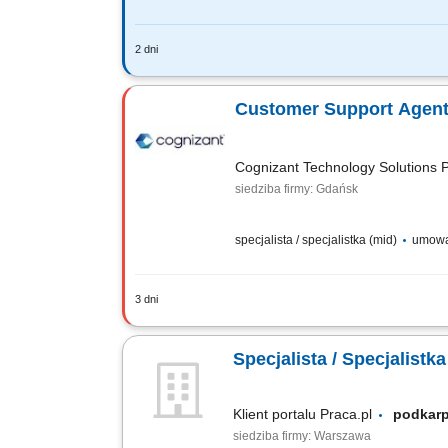
2 dni
Twoim zadaniem będzie: prowadzenie r
rachunków płatniczych, kart, kredytów
Customer Support Agent 
Cognizant Technology Solutions P
siedziba firmy: Gdańsk
specjalista / specjalistka (mid)
umowa
3 dni
What we do We are dedicated to helping
Poland offices are located in Gdańsk, Wr
Specjalista / Specjalistk
Klient portalu Praca.pl
podkar
siedziba firmy: Warszawa