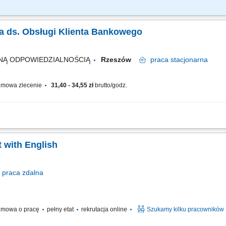
raca z klientem przygotowywanie ofert sprzedażowych oraz dokumentacji przyjmow
cji wyjaśnianie reklamacji
ka ds. Obsługi Klienta Bankowego
NĄ ODPOWIEDZIALNOŚCIĄ
Rzeszów
praca
stacjonarna
mowa zlecenie
31,40 - 34,55 zł
brutto/godz.
i chatowa obsługa klientów banku, udzielanie informacji dotyczących kont, kart płat
ch bankowych, zapewnienie profesjonalnej obsługi zgodnej ze standardami jakości,.
 with English
praca
zdalna
mowa o pracę
pełny etat
rekrutacja online
Szukamy kilku pracowników