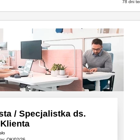
78 dni t
sta / Specjalistka ds.
Klienta
sło
ny: OK/02/26