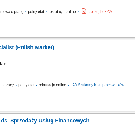
mowa o pracę
pełny etat
rekrutacja online
aplikuj bez CV
ienta w języku angielskim udzielanie wsparcia w zakresie produktów, zamówień or
aniu bieżących problemów; diagnozowanie podstawowych zgłoszeń dotyczących pro
alist (Polish Market)
ckie
 o pracę
pełny etat
rekrutacja online
Szukamy kilku pracowników
efonicznych z klientami zainteresowanymi ofertą. Doradztwo oraz sprzedaż usług
 i rozwijanie współpracy z partnerami biznesowymi. Realizacja planów sprzedażowy
ta ds. Sprzedaży Usług Finansowych