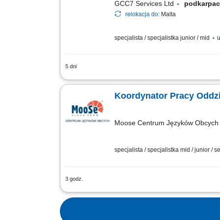
GCC7 Services Ltd
podkarpa
relokacja do:
Malta
specjalista / specjalistka junior / mid
u
5 dni
Zakres obowiązków: Telefoniczny kontak
Pozyskiwanie nowych klientów oraz rozw
Moose Centrum Języków Obcych M
specjalista / specjalistka mid / junior / s
3 godz.
JEŚLI: jesteś osobą komunikatywną i do
optymizm, uśmiech; nie boisz się pracy