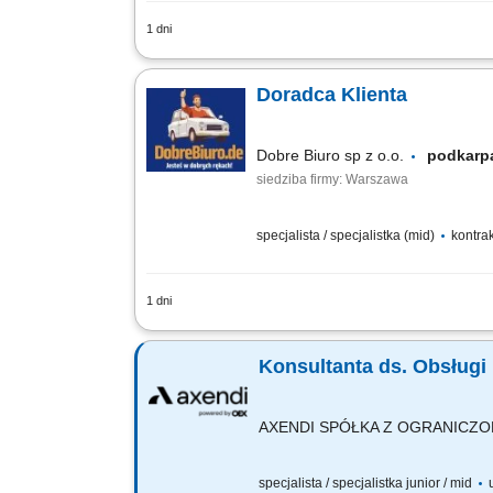
1 dni
Location: Gdańsk or Warsaw, Poland Cont
premium customer care. Support customer
Doradca Klienta
Dobre Biuro sp z o.o.
podkar
siedziba firmy: Warszawa
specjalista / specjalistka (mid)
kontra
1 dni
Twój zakres obowiązków: Telefoniczna 
stronę www; zawieranie umów z klientam
Konsultanta ds. Obsługi 
AXENDI SPÓŁKA Z OGRANICZ
specjalista / specjalistka junior / mid
u