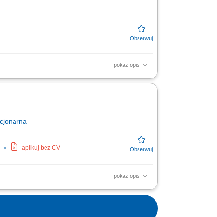
pokaż opis
 szkoleń z zakresu edukacji finansowej.
 nad realizacją...
cjonarna
aplikuj bez CV
pokaż opis
kteryzuje Cię wysoka kultura osobista,
e...