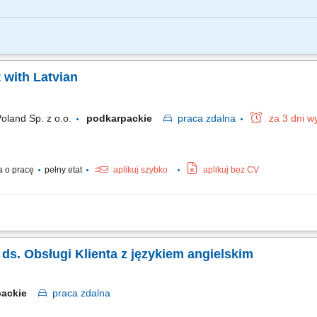
ozmów telefonicznych oraz mailowych+chat i odpowiadanie na pytania klientów ba
 i lokat; prowadzenie rozmów zgodnie z najwyższymi standardami jakości oraz proc
with Latvian
oland Sp. z o.o.
podkarpackie
praca
zdalna
za 3 dni w
 o pracę
pełny etat
aplikuj szybko
aplikuj bez CV
 the world's leading companies build stronger businesses — helping them go from d
ocław, and Kraków. With the capacity to support various clients, we offer a world of.
a ds. Obsługi Klienta z językiem angielskim
packie
praca
zdalna