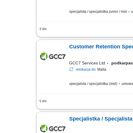
specjalista / specjalistka junior / mid
u
3 dni
zapewnianie profesjonalnej obsługi kl
pytania klientów i pomoc w rozwiązyw
Customer Retention Speci
GCC7 Services Ltd
podkarpa
relokacja do:
Malta
specjalista / specjalistka (mid)
umowa
5 dni
Twoje zadania: Prowadzenie rozmów tel
Budowanie trwałych relacji z klientami
Specjalistka / Specjalis