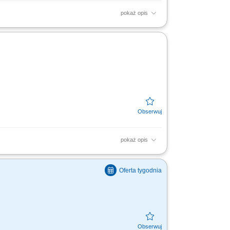
pokaż opis
y remote work Your responsibilities Provide
ce. Guide...
pokaż opis
iającymi się z nami na rozmowy przez naszą
rmacji...