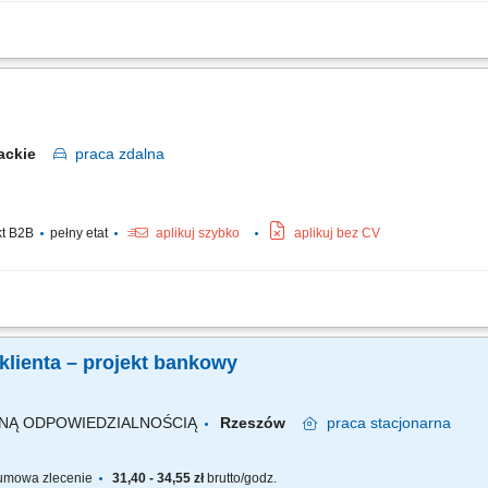
ract type: Fixed-term contract (3 months) Work model: On-site training followed b
s with product-related questions, orders, account inquiries, and general assistan
packie
praca
zdalna
kt B2B
pełny etat
aplikuj szybko
aplikuj bez CV
obsługa klientów polskich; Prowadzenie pierwszych rozmów z interesantami umaw
i na realizację naszych usług; nadzorowanie płatności; zbieranie niezbędnych info
klienta – projekt bankowy
ONĄ ODPOWIEDZIALNOŚCIĄ
Rzeszów
praca
stacjonarna
mowa zlecenie
31,40 - 34,55 zł
brutto/godz.