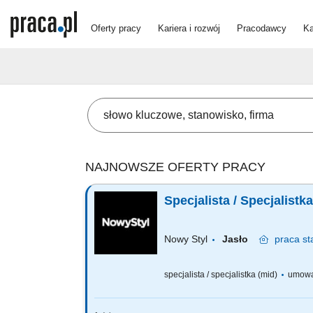
Oferty pracy
Kariera i rozwój
Pracodawcy
Ka
NAJNOWSZE OFERTY PRACY
Nowy Styl
Jasło
praca
st
specjalista / specjalistka (mid)
umowa