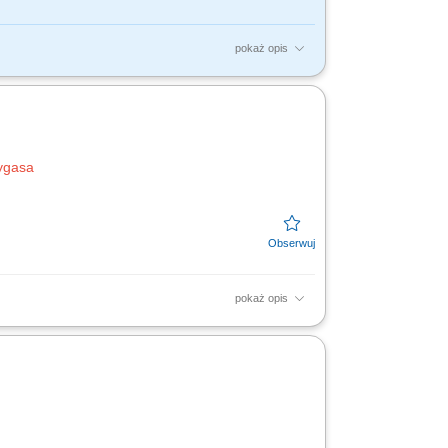
pokaż opis
nku dotyczące kont osobistych,
edurami banku; weryfikowanie...
ygasa
pokaż opis
oing digital to being digital. Cognizant
..