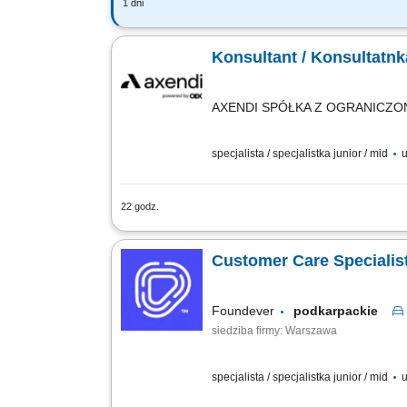
1 dni
Twój zakres obowiązków: stała współp
IFS oraz kontrola przebiegu ich realiza
Konsultant / Konsultatn
AXENDI SPÓŁKA Z OGRANICZO
specjalista / specjalistka junior / mid
u
22 godz.
Opis stanowiska: telefoniczna, mailowa 
oraz aktualizacja informacji w systema
Customer Care Specialist
Foundever
podkarpackie
siedziba firmy: Warszawa
specjalista / specjalistka junior / mid
u