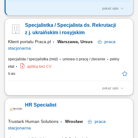
pokaż opis
Jesteś dla nas idealnym/ą kandydatem/ką jeśli: masz już minimum rok
doświadczenia w prowadzeniu rekrutacji z branży medycznej (Lekarze
Specjalistka / Specjalista ds. Rekrutacji
POZ, Pielęgniarki, Rejestracja), świetnie sobie radzisz w obszarze
zarządzania projektami – odpowiednio planujesz, priorytetyzujesz oraz
z j. ukraińskim i rosyjskim
realizujesz...
Klient portalu Praca.pl
Warszawa, Ursus
praca
stacjonarna
specjalista / specjalistka (mid)
umowa o pracę / zlecenie
pełny
etat
aplikuj bez CV
9 dni
pokaż opis
Aktywne pozyskiwanie i rekrutacja kandydatów z Ukrainy, Azji oraz
innych krajów. Prowadzenie pełnych procesów rekrutacyjnych od
HR Specialist
publikacji ogłoszenia po zatrudnienie. Przeprowadzanie rozmów
kwalifikacyjnych i selekcja aplikacji. Budowanie bazy kandydatów oraz
dbanie o dobre relacje.
Trustark Human Solutions
Wrocław
praca
stacjonarna