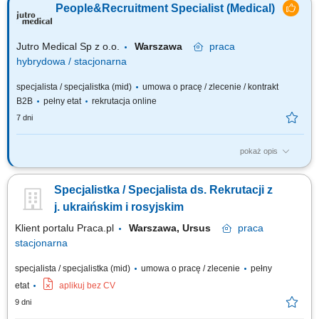
People&Recruitment Specialist (Medical)
zatrudnienia kandydata, przeprowadzanie rozmów kwalifikacyjnych i
selekcja aplikacji, budowanie i aktualizowanie bazy kandydatów,
utrzymywanie kontaktu z...
Jutro Medical Sp z o.o.
Warszawa
praca
hybrydowa / stacjonarna
specjalista / specjalistka (mid)
umowa o pracę / zlecenie / kontrakt
B2B
pełny etat
rekrutacja online
7 dni
pokaż opis
Jesteś dla nas idealnym/ą kandydatem/ką jeśli: masz już minimum rok
doświadczenia w prowadzeniu rekrutacji z branży medycznej (Lekarze
Specjalistka / Specjalista ds. Rekrutacji z
POZ, Pielęgniarki, Rejestracja), świetnie sobie radzisz w obszarze
zarządzania projektami – odpowiednio planujesz, priorytetyzujesz oraz
j. ukraińskim i rosyjskim
realizujesz...
Klient portalu Praca.pl
Warszawa, Ursus
praca
stacjonarna
specjalista / specjalistka (mid)
umowa o pracę / zlecenie
pełny
etat
aplikuj bez CV
9 dni