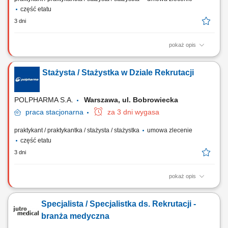
część etatu
3 dni
pokaż opis
W Polpharmie tworzymy środowisko, w którym możesz zdobywać
doświadczenie i realnie wpływać na biznes już od pierwszego dnia.
Stażysta / Stażystka w Dziale Rekrutacji
Jeśli chcesz rozwijać się w obszarze rekrutacji i poznawać organizację
„od środka”, dołącz do naszego zespołu Talent Acquisition. Twój
zakres...
POLPHARMA S.A.
Warszawa, ul. Bobrowiecka
praca
stacjonarna
za 3 dni wygasa
praktykant / praktykantka / stażysta / stażystka
umowa zlecenie
część etatu
3 dni
pokaż opis
Zakres obowiązków: Wspieranie zespołu HR w realizacji bieżących
procesów rekrutacyjnych. Kontakt z kandydatami telefonicznie oraz
Specjalista / Specjalistka ds. Rekrutacji -
organizowanie terminów rozmów rekrutacyjnych. Prowadzenie
wstępnych rozmów z kandydatami i przekazywanie informacji
branża medyczna
dotyczących procesu rekrutacji. Dodawanie i...