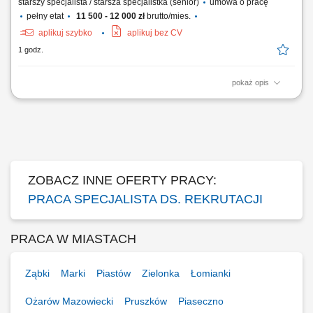
starszy specjalista / starsza specjalistka (senior)
umowa o pracę
pełny etat
11 500 - 12 000 zł
brutto/mies.
aplikuj szybko
aplikuj bez CV
1 godz.
pokaż opis
Samodzielne prowadzenie procesów rekrutacyjnych (sourcing i
scouting) na zróżnicowane stanowiska operacyjne, logistyczne oraz
specjalistyczne w tempie około 5–10 zatrudnień miesięcznie;
Kompleksowe prowadzenie, aktualizacja i nadzór nad pełną
dokumentacją kadrową pracowników etatowych...
ZOBACZ INNE OFERTY PRACY:
PRACA SPECJALISTA DS. REKRUTACJI
PRACA W MIASTACH
Ząbki
Marki
Piastów
Zielonka
Łomianki
Ożarów Mazowiecki
Pruszków
Piaseczno