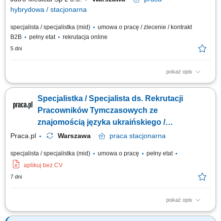
hybrydowa / stacjonarna
specjalista / specjalistka (mid)
umowa o pracę / zlecenie / kontrakt
B2B
pełny etat
rekrutacja online
5 dni
pokaż opis
Opis stanowiska Samodzielne prowadzenie procesów rekrutacyjnych na
stanowiska medyczne i administracyjne. Aktywne wyszukiwanie
Specjalistka / Specjalista ds. Rekrutacji
kandydatów z wykorzystaniem nowoczesnych narzędzi sourcingowych.
Budowanie długofalowych relacji z kandydatami oraz managerami.
Pracowników Tymczasowych ze
Planowanie i koordynowanie działań...
znajomością języka ukraińskiego /
rosyjskiego
Praca.pl
Warszawa
praca
stacjonarna
specjalista / specjalistka (mid)
umowa o pracę
pełny etat
aplikuj bez CV
7 dni
pokaż opis
Zakres obowiązków: aktywne pozyskiwanie kandydatów z Ukrainy, Azji i
innych krajów, prowadzenie rekrutacji od publikacji ogłoszenia do