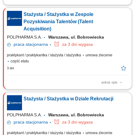
Zakres obowiązków: aktywne pozyskiwanie i rekrutacja kandydatów z
Ukrainy, Azji oraz innych krajów, prowadzenie procesów rekrutacyjnych
Stażysta / Stażystka w Zespole
od publikacji ogłoszeń do zatrudnienia kandydata, przeprowadzanie
rozmów kwalifikacyjnych i selekcja kandydatów, budowanie bazy
Pozyskiwania Talentów (Talent
kandydatów oraz...
Acquisition)
POLPHARMA S.A.
Warszawa, ul. Bobrowiecka
praca
stacjonarna
za 3 dni wygasa
praktykant / praktykantka / stażysta / stażystka
umowa zlecenie
część etatu
3 dni
pokaż opis
W Polpharmie tworzymy środowisko, w którym możesz zdobywać
doświadczenie i realnie wpływać na biznes już od pierwszego dnia. Jeśli
Stażysta / Stażystka w Dziale Rekrutacji
chcesz rozwijać się w obszarze rekrutacji i poznawać organizację „od
środka”, dołącz do naszego zespołu Talent Acquisition. Twój zakres...
POLPHARMA S.A.
Warszawa, ul. Bobrowiecka
praca
stacjonarna
za 3 dni wygasa
praktykant / praktykantka / stażysta / stażystka
umowa zlecenie