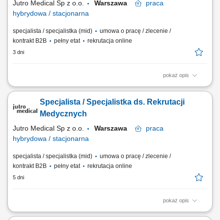
Jutro Medical Sp z o.o.
Warszawa
praca
hybrydowa / stacjonarna
specjalista / specjalistka (mid)
umowa o pracę / zlecenie /
kontrakt B2B
pełny etat
rekrutacja online
3 dni
pokaż opis
Opis stanowiska Kompleksowe prowadzenie procesów rekrutacyjnych
dla stanowisk medycznych. Poszukiwanie kandydatów przy
Specjalista / Specjalistka ds. Rekrutacji
wykorzystaniu różnych kanałów rekrutacyjnych. Budowanie
pozytywnych doświadczeń kandydatów na każdym etapie procesu.
Medycznych
Organizowanie i koordynowanie działań związanych z...
Jutro Medical Sp z o.o.
Warszawa
praca
hybrydowa / stacjonarna
specjalista / specjalistka (mid)
umowa o pracę / zlecenie /
kontrakt B2B
pełny etat
rekrutacja online
5 dni
pokaż opis
Opis stanowiska Samodzielne prowadzenie procesów rekrutacyjnych