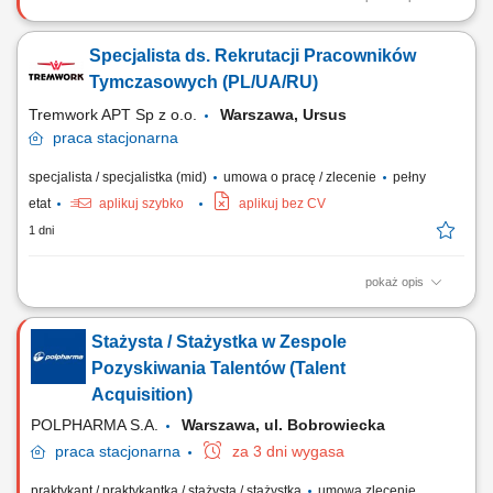
Zakres obowiązków: Wsparcie zespołu rekrutacyjnego w codziennych
działaniach operacyjnych. Kontakt telefoniczny z kandydatami, w tym
Specjalista ds. Rekrutacji Pracowników
umawianie rozmów, prowadzenie wstępnych wywiadów oraz
przekazywanie informacji zwrotnej. Organizacja i koordynacja spotkań
Tymczasowych (PL/UA/RU)
rekrutacyjnych. Publikowanie...
Tremwork APT Sp z o.o.
Warszawa, Ursus
praca
stacjonarna
specjalista / specjalistka (mid)
umowa o pracę / zlecenie
pełny
etat
aplikuj szybko
aplikuj bez CV
1 dni
pokaż opis
Zakres obowiązków: aktywne pozyskiwanie i rekrutacja kandydatów z
Ukrainy, Azji oraz innych krajów, prowadzenie procesów rekrutacyjnych
Stażysta / Stażystka w Zespole
od publikacji ogłoszeń do zatrudnienia kandydata, przeprowadzanie
rozmów kwalifikacyjnych i selekcja kandydatów, budowanie bazy
Pozyskiwania Talentów (Talent
kandydatów oraz...
Acquisition)
POLPHARMA S.A.
Warszawa, ul. Bobrowiecka
praca
stacjonarna
za 3 dni wygasa
praktykant / praktykantka / stażysta / stażystka
umowa zlecenie