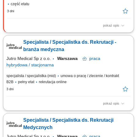
część etatu
3 dni
pokaż opis
Zakres obowiązków: Wspieranie zespołu HR w realizacji bieżących
procesów rekrutacyjnych. Kontakt z kandydatami telefonicznie oraz
Specjalista / Specjalistka ds. Rekrutacji -
organizowanie terminów rozmów rekrutacyjnych. Prowadzenie
wstępnych rozmów z kandydatami i przekazywanie informacji
branża medyczna
dotyczących procesu rekrutacji. Dodawanie i...
Jutro Medical Sp z o.o.
Warszawa
praca
hybrydowa / stacjonarna
specjalista / specjalistka (mid)
umowa o pracę / zlecenie / kontrakt
B2B
pełny etat
rekrutacja online
3 dni
pokaż opis
Opis stanowiska Kompleksowe prowadzenie procesów rekrutacyjnych dla
stanowisk medycznych. Poszukiwanie kandydatów przy wykorzystaniu
Specjalista / Specjalistka ds. Rekrutacji
różnych kanałów rekrutacyjnych. Budowanie pozytywnych doświadczeń
kandydatów na każdym etapie procesu. Organizowanie i koordynowanie
Medycznych
działań związanych z...
Jutro Medical Sp z o.o.
Warszawa
praca