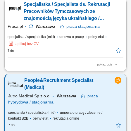
na stanowiska medyczne i administracyjne. Aktywne wyszukiwanie
Specjalistka / Specjalista ds. Rekrutacji
kandydatów z wykorzystaniem nowoczesnych narzędzi sourcingowych.
Budowanie długofalowych relacji z kandydatami oraz managerami.
Pracowników Tymczasowych ze
Planowanie i koordynowanie działań...
znajomością języka ukraińskiego /
rosyjskiego
Praca.pl
Warszawa
praca
stacjonarna
specjalista / specjalistka (mid)
umowa o pracę
pełny etat
aplikuj bez CV
7 dni
pokaż opis
Zakres obowiązków: aktywne pozyskiwanie kandydatów z Ukrainy, Azji i
innych krajów, prowadzenie rekrutacji od publikacji ogłoszenia do
People&Recruitment Specialist
zatrudnienia kandydata, przeprowadzanie rozmów kwalifikacyjnych i
selekcja aplikacji, budowanie i aktualizowanie bazy kandydatów,
(Medical)
utrzymywanie kontaktu z...
Jutro Medical Sp z o.o.
Warszawa
praca
hybrydowa / stacjonarna
specjalista / specjalistka (mid)
umowa o pracę / zlecenie /
kontrakt B2B
pełny etat
rekrutacja online
7 dni