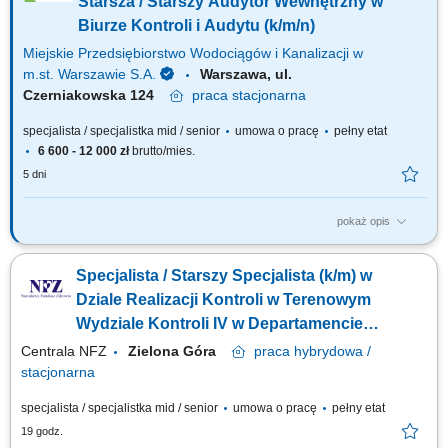
Starsza / Starszy Audytor Wewnętrzny w
Biurze Kontroli i Audytu (k/m/n)
Miejskie Przedsiębiorstwo Wodociągów i Kanalizacji w
m.st. Warszawie S.A.
Warszawa, ul.
Czerniakowska 124
praca
stacjonarna
specjalista / specjalistka mid / senior
umowa o pracę
pełny etat
6 600 - 12 000 zł
brutto/mies.
5 dni
pokaż opis
Jakie będą Twoje obowiązki? realizacja zadań kontrolnych we wszystkich
obszarach działalności Spółki; inicjowanie działań ograniczających lub
Specjalista / Starszy Specjalista (k/m) w
eliminujących stwierdzone nieprawidłowości i zidentyfikowane ryzyka;
monitorowanie przeprowadzanych w Spółce audytów/kontroli
Dziale Realizacji Kontroli w Terenowym
zewnętrznych;...
Wydziale Kontroli IV w Departamencie
Kontroli (wykształcenie wyższe
Centrala NFZ
Zielona Góra
praca
hybrydowa /
medyczne: pielęgniarstwo, fizjoterapia)
stacjonarna
specjalista / specjalistka mid / senior
umowa o pracę
pełny etat
19 godz.