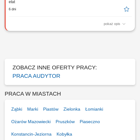
etat
6 dni
pokaż opis
GŁÓWNE ZADANIA udział w opracowywaniu projektu programu
kontroli; przeprowadzanie kontroli zgodnie z przepisami prawa i
obowiązującymi w NFZ zasadami, programem kontroli; dokonywanie
ustaleń stanu faktycznego w zakresie objętym przedmiotem kontroli w
sposób obiektywny i rzetelny oraz na...
ZOBACZ INNE OFERTY PRACY:
PRACA AUDYTOR
PRACA W MIASTACH
Ząbki
Marki
Piastów
Zielonka
Łomianki
Ożarów Mazowiecki
Pruszków
Piaseczno
Konstancin-Jeziorna
Kobyłka