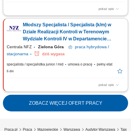
pokaż opis
GŁÓWNE ZADANIA udział w opracowywaniu projektu programu kontroli;
przeprowadzanie kontroli zgodnie z przepisami prawa i obowiązującymi
Młodszy Specjalista / Specjalista (k/m) w
w NFZ zasadami, programem kontroli; dokonywanie ustaleń stanu
faktycznego w zakresie objętym przedmiotem kontroli w sposób
Dziale Realizacji Kontroli w Terenowym
obiektywny i rzetelny oraz na...
Wydziale Kontroli IV w Departamencie
Kontroli (wykształcenie wyższe)
Centrala NFZ
Zielona Góra
praca
hybrydowa /
stacjonarna
dziś wygasa
specjalista / specjalistka junior / mid
umowa o pracę
pełny etat
6 dni
pokaż opis
GŁÓWNE ZADANIA udział w opracowywaniu projektu programu kontroli;
przeprowadzanie kontroli zgodnie z przepisami prawa i obowiązującymi
w NFZ zasadami, programem kontroli; dokonywanie ustaleń stanu
ZOBACZ WIĘCEJ OFERT PRACY
faktycznego w zakresie objętym przedmiotem kontroli w sposób
obiektywny i rzetelny oraz na...
Praca.pl
Praca
Mazowieckie
Warszawa
Audytor Warszawa
Tajemn