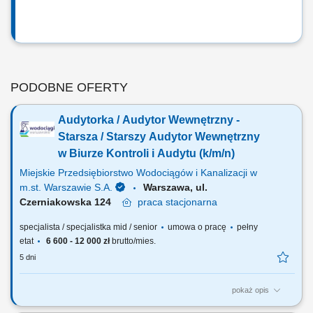
PODOBNE OFERTY
Audytorka / Audytor Wewnętrzny -
Starsza / Starszy Audytor Wewnętrzny
w Biurze Kontroli i Audytu (k/m/n)
Miejskie Przedsiębiorstwo Wodociągów i Kanalizacji w
m.st. Warszawie S.A.
Warszawa, ul.
Czerniakowska 124
praca
stacjonarna
specjalista / specjalistka mid / senior
umowa o pracę
pełny
etat
6 600 - 12 000 zł
brutto/mies.
5 dni
pokaż opis
Jakie będą Twoje obowiązki? realizacja zadań kontrolnych we