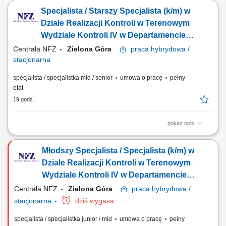
wszystkich obszarach działalności Spółki; inicjowanie działań
Specjalista / Starszy Specjalista (k/m) w
ograniczających lub eliminujących stwierdzone nieprawidłowości i
zidentyfikowane ryzyka; monitorowanie przeprowadzanych w Spółce
Dziale Realizacji Kontroli w Terenowym
audytów/kontroli zewnętrznych;...
Wydziale Kontroli IV w Departamencie
Kontroli (wykształcenie wyższe
Centrala NFZ
Zielona Góra
praca
hybrydowa /
medyczne: pielęgniarstwo, fizjoterapia)
stacjonarna
specjalista / specjalistka mid / senior
umowa o pracę
pełny
etat
19 godz.
pokaż opis
GŁÓWNE ZADANIA udział w opracowywaniu projektu programu
kontroli; przeprowadzanie kontroli zgodnie z przepisami prawa i
Młodszy Specjalista / Specjalista (k/m) w
obowiązującymi w NFZ zasadami, programem kontroli; dokonywanie
ustaleń stanu faktycznego w zakresie objętym przedmiotem kontroli w
Dziale Realizacji Kontroli w Terenowym
sposób obiektywny i rzetelny oraz na...
Wydziale Kontroli IV w Departamencie
Kontroli (wykształcenie wyższe)
Centrala NFZ
Zielona Góra
praca
hybrydowa /
stacjonarna
dziś wygasa
specjalista / specjalistka junior / mid
umowa o pracę
pełny