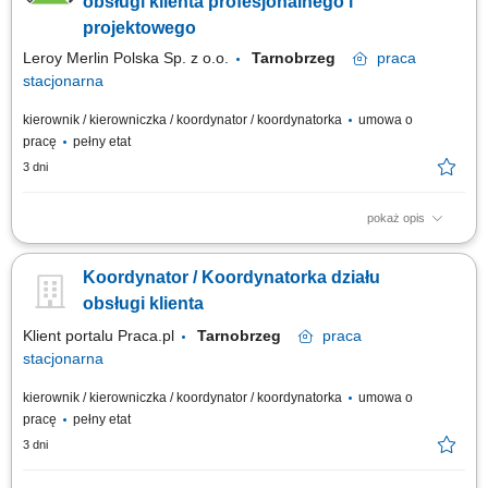
obsługi klienta profesjonalnego i
projektowego
Leroy Merlin Polska Sp. z o.o.
Tarnobrzeg
praca
stacjonarna
kierownik / kierowniczka / koordynator / koordynatorka
umowa o
pracę
pełny etat
3 dni
pokaż opis
Jakie zadania na Ciebie czekają? koordynowanie pracy podległego
zespołu w tym m.in. rozdzielanie zadań, monitorowanie stanu ich
Koordynator / Koordynatorka działu
realizacji, wdrożenie nowych pracowników, dbanie o realizację naszych
standardów obsługi klienta; aktywne pozyskiwanie i nawiązywanie
obsługi klienta
współpracy z nowymi...
Klient portalu Praca.pl
Tarnobrzeg
praca
stacjonarna
kierownik / kierowniczka / koordynator / koordynatorka
umowa o
pracę
pełny etat
3 dni