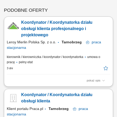
PODOBNE OFERTY
Koordynator / Koordynatorka działu
obsługi klienta profesjonalnego i
projektowego
Leroy Merlin Polska Sp. z o.o.
Tarnobrzeg
praca
stacjonarna
kierownik / kierowniczka / koordynator / koordynatorka
umowa o
pracę
pełny etat
3 dni
pokaż opis
Jakie zadania na Ciebie czekają? koordynowanie pracy podległego
zespołu w tym m.in. rozdzielanie zadań, monitorowanie stanu ich
Koordynator / Koordynatorka działu
realizacji, wdrożenie nowych pracowników, dbanie o realizację naszych
standardów obsługi klienta; aktywne pozyskiwanie i nawiązywanie
obsługi klienta
współpracy z nowymi...
Klient portalu Praca.pl
Tarnobrzeg
praca
stacjonarna