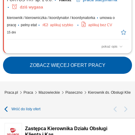
dziś wygasa
kierownik / kierowniczka / koordynator / koordynatorka
umowa o
pracę
pełny etat
aplikuj szybko
aplikuj bez CV
15 dni
pokaż opis
Zakres obowiązków: Opracowanie i wdrożenie strategii zarządzania
reklamacjami; Pełna odpowiedzialność za funkcjonowanie Działu
Reklamacji i Serwisu - operacyjnie, procesowo i jakościowo;
ZOBACZ WIĘCEJ OFERT PRACY
Identyfikowanie przyczyn źródłowych problemów i ich trwałe
eliminowanie; Aktywny udział w...
Praca.pl
Praca
Mazowieckie
Piaseczno
Kierownik ds. Obsługi Klien
Wróć do listy ofert
Zastępca Kierownika Działu Obsługi
Klienta i Kas