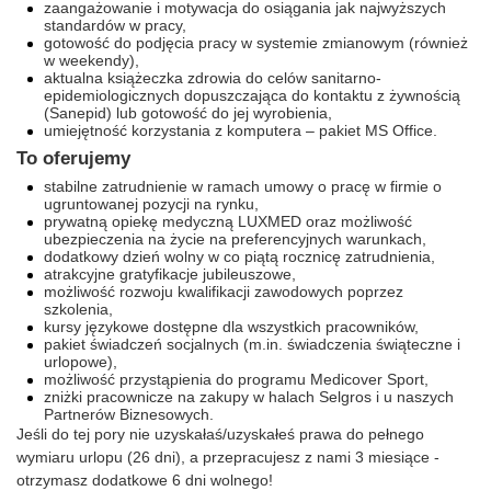
zaangażowanie i motywacja do osiągania jak najwyższych
standardów w pracy,
gotowość do podjęcia pracy w systemie zmianowym (również
w weekendy),
aktualna książeczka zdrowia do celów sanitarno-
epidemiologicznych dopuszczająca do kontaktu z żywnością
(Sanepid) lub gotowość do jej wyrobienia,
umiejętność korzystania z komputera – pakiet MS Office.
To oferujemy
stabilne zatrudnienie w ramach umowy o pracę w firmie o
ugruntowanej pozycji na rynku,
prywatną opiekę medyczną LUXMED oraz możliwość
ubezpieczenia na życie na preferencyjnych warunkach,
dodatkowy dzień wolny w co piątą rocznicę zatrudnienia,
atrakcyjne gratyfikacje jubileuszowe,
możliwość rozwoju kwalifikacji zawodowych poprzez
szkolenia,
kursy językowe dostępne dla wszystkich pracowników,
pakiet świadczeń socjalnych (m.in. świadczenia świąteczne i
urlopowe),
możliwość przystąpienia do programu Medicover Sport,
zniżki pracownicze na zakupy w halach Selgros i u naszych
Partnerów Biznesowych.
Jeśli do tej pory nie uzyskałaś/uzyskałeś prawa do pełnego
wymiaru urlopu (26 dni), a przepracujesz z nami 3 miesiące -
otrzymasz dodatkowe 6 dni wolnego!