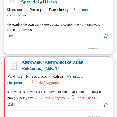
powstawania problemów i wdrażanie działań naprawczych oraz
Sprzedaży i Usług
zapobiegawczych. Współpraca z...
Klient portalu Praca.pl
Tarnobrzeg
praca
stacjonarna
kierownik / kierowniczka / koordynator / koordynatorka
umowa o
pracę
pełny etat
8 dni
pokaż opis
Organizacja i nadzór nad codzienną pracą zespołu – przydzielanie
zadań, wdrażanie nowych osób, monitorowanie standardów obsługi
Kierownik / Kierowniczka Działu
klienta; Aktywne pozyskiwanie nowych klientów biznesowych (np.
deweloperzy, agencje nieruchomości, instytucje) Koordynacja działań
Reklamacji (M/K/N)
mających na celu...
PORTOS TR7 sp. z o.o.
Kalisz
praca
stacjonarna
dziś wygasa
kierownik / kierowniczka / koordynator / koordynatorka
umowa o
pracę
pełny etat
aplikuj szybko
aplikuj bez CV
13 dni
pokaż opis