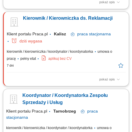
pokaż opis
Zarządzanie pracą zespołu, ustalanie priorytetów oraz dbanie o wysoki
standard obsługi klienta. Wdrażanie nowych pracowników w struktury
Kierownik / Kierowniczka ds. Reklamacji
firmy i wspieranie ich rozwoju zawodowego. Budowanie sieci kontaktów z
partnerami biznesowymi, takimi jak deweloperzy czy agencje
nieruchomości....
Klient portalu Praca.pl
Kalisz
praca
stacjonarna
dziś wygasa
kierownik / kierowniczka / koordynator / koordynatorka
umowa o
pracę
pełny etat
aplikuj bez CV
7 dni
pokaż opis
Zarządzanie działem reklamacji i serwisu oraz odpowiedzialność za jego
sprawne funkcjonowanie. Tworzenie i wdrażanie standardów obsługi
Koordynator / Koordynatorka Zespołu
reklamacji oraz usprawnianie procesów. Analiza przyczyn powstawania
problemów i wdrażanie działań naprawczych oraz zapobiegawczych.
Sprzedaży i Usług
Współpraca z...
Klient portalu Praca.pl
Tarnobrzeg
praca
stacjonarna
kierownik / kierowniczka / koordynator / koordynatorka
umowa o