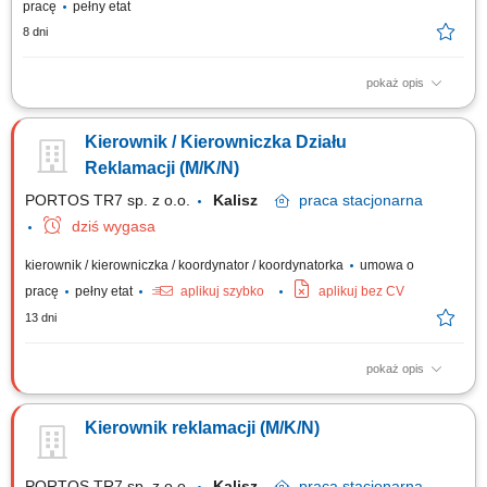
pracę
pełny etat
8 dni
pokaż opis
Organizacja i nadzór nad codzienną pracą zespołu – przydzielanie
zadań, wdrażanie nowych osób, monitorowanie standardów obsługi
Kierownik / Kierowniczka Działu
klienta; Aktywne pozyskiwanie nowych klientów biznesowych (np.
deweloperzy, agencje nieruchomości, instytucje) Koordynacja działań
Reklamacji (M/K/N)
mających na celu...
PORTOS TR7 sp. z o.o.
Kalisz
praca
stacjonarna
dziś wygasa
kierownik / kierowniczka / koordynator / koordynatorka
umowa o
pracę
pełny etat
aplikuj szybko
aplikuj bez CV
13 dni
pokaż opis
Zakres obowiązków: Zarządzanie pracą Działu Reklamacji i Serwisu oraz
nadzór nad realizacją procesów operacyjnych i jakościowych. Tworzenie
Kierownik reklamacji (M/K/N)
i wdrażanie strategii obsługi reklamacji oraz działań usprawniających
funkcjonowanie działu. Analiza przyczyn reklamacji oraz inicjowanie...
PORTOS TR7 sp. z o.o.
Kalisz
praca
stacjonarna