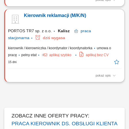
Zakres obowiązków: Zarządzanie pracą Działu Reklamacji i Serwisu
oraz nadzór nad realizacją procesów operacyjnych i jakościowych.
Kierownik reklamacji (M/K/N)
Tworzenie i wdrażanie strategii obsługi reklamacji oraz działań
usprawniających funkcjonowanie działu. Analiza przyczyn reklamacji
oraz inicjowanie...
PORTOS TR7 sp. z o.o.
Kalisz
praca
stacjonarna
dziś wygasa
kierownik / kierowniczka / koordynator / koordynatorka
umowa o
pracę
pełny etat
aplikuj szybko
aplikuj bez CV
15 dni
pokaż opis
Zakres obowiązków: Opracowanie i wdrożenie strategii zarządzania
reklamacjami; Pełna odpowiedzialność za funkcjonowanie Działu
Reklamacji i Serwisu - operacyjnie, procesowo i jakościowo;
Identyfikowanie przyczyn źródłowych problemów i ich trwałe
eliminowanie; Aktywny udział w...
ZOBACZ INNE OFERTY PRACY:
PRACA KIEROWNIK DS. OBSŁUGI KLIENTA