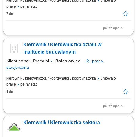
kierownik / kierowniczka / koordynator / koordynatorka
umowa o
pracę
pełny etat
7 dni
pokaż opis
Kierowanie zespołem doradczym, w tym prowadzenie rekrutacji,
wdrażanie nowych pracowników oraz dbanie o ich rozwój i ocenę
Kierownik / Kierowniczka działu w
postępów. Projektowanie i egzekwowanie strategii handlowych oraz
monitorowanie kluczowych parametrów efektywności (KPI). Bieżąca
markecie budowlanym
analiza danych ekonomicznych i...
Klient portalu Praca.pl
Bolesławiec
praca
stacjonarna
kierownik / kierowniczka / koordynator / koordynatorka
umowa o
pracę
pełny etat
9 dni
pokaż opis
Dynamiczny rozwój sprzedaży i zwiększanie rentowności działu;
Budowanie silnych, trwałych relacji z klientami, zachowując zaufanie do
Kierownik / Kierowniczka sektora
naszej marki na rynku; Innowacyjność w poszukiwaniu i wdrażaniu
rozwiązań odpowiadających na najnowsze potrzeby klientów; Efektywne
zarządzanie...