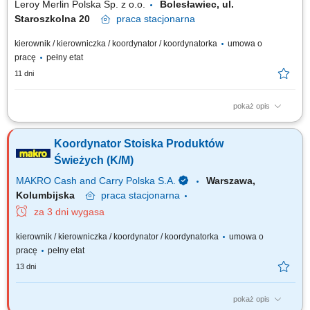
Leroy Merlin Polska Sp. z o.o.
Bolesławiec, ul.
Staroszkolna 20
praca
stacjonarna
kierownik / kierowniczka / koordynator / koordynatorka
umowa o
pracę
pełny etat
11 dni
pokaż opis
Jakie zadania na Ciebie czekają? zarządzanie zespołem Doradców
Klienta (rekrutacja, wdrożenie, ustalanie celów rozwojowych i ocena
Koordynator Stoiska Produktów
wyników pracy, podnoszenie kompetencji zespołu) opracowywanie i
realizacja rocznych planów sprzedaży oraz określanie kluczowych
Świeżych (K/M)
wskaźników efektywności;...
MAKRO Cash and Carry Polska S.A.
Warszawa,
Kolumbijska
praca
stacjonarna
za 3 dni wygasa
kierownik / kierowniczka / koordynator / koordynatorka
umowa o
pracę
pełny etat
13 dni
pokaż opis