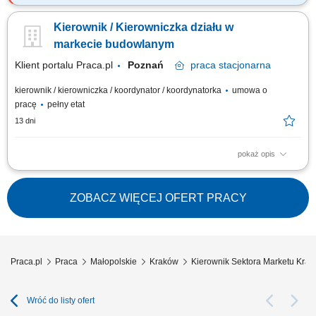
Do Twoich głównych zadań będzie należało: Zapewnienie
funkcjonowania stoiska zgodnie z obowiązującymi standardami
Kierownik / Kierowniczka działu w
firmowymi (m.in. dbałość o właściwą ekspozycję towarów).
Organizowanie i nadzorowanie pracy zespołu. Reprezentowanie firmy w
markecie budowlanym
kontaktach z klientami i dostawcami poprzez...
Klient portalu Praca.pl
Poznań
praca
stacjonarna
kierownik / kierowniczka / koordynator / koordynatorka
umowa o
pracę
pełny etat
13 dni
pokaż opis
Dynamiczny rozwój sprzedaży i zwiększanie rentowności działu;
Budowanie silnych, trwałych relacji z klientami, zachowując zaufanie do
naszej marki na rynku; Innowacyjność w poszukiwaniu i wdrażaniu
ZOBACZ WIĘCEJ OFERT PRACY
rozwiązań odpowiadających na najnowsze potrzeby klientów; Efektywne
zarządzanie...
Praca.pl
Praca
Małopolskie
Kraków
Kierownik Sektora Marketu Kra
Wróć do listy ofert