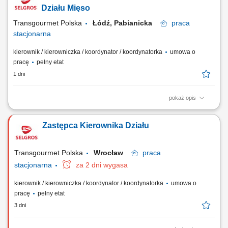
realizacja rocznych planów sprzedaży oraz określanie kluczowych
Działu Mięso
wskaźników efektywności;...
Transgourmet Polska
Łódź, Pabianicka
praca
stacjonarna
kierownik / kierowniczka / koordynator / koordynatorka
umowa o
pracę
pełny etat
1 dni
pokaż opis
Twój zakres obowiązków nadzór nad pracą działu, prowadzenie kontroli
i analizy osiąganych wyników, stała kontrola stanów magazynowych,
Zastępca Kierownika Działu
zapewnienie właściwej organizacji pracy w tym planowanie
harmonogramów.
Transgourmet Polska
Wrocław
praca
stacjonarna
za 2 dni wygasa
kierownik / kierowniczka / koordynator / koordynatorka
umowa o
pracę
pełny etat
3 dni