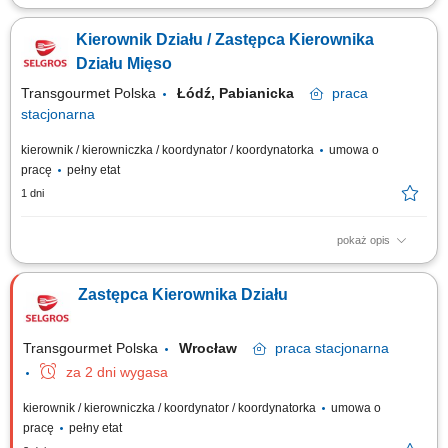
Jakie zadania na Ciebie czekają? zarządzanie zespołem Doradców
Klienta (rekrutacja, wdrożenie, ustalanie celów rozwojowych i ocena
Kierownik Działu / Zastępca Kierownika
wyników pracy, podnoszenie kompetencji zespołu) opracowywanie i
realizacja rocznych planów sprzedaży oraz określanie kluczowych
Działu Mięso
wskaźników efektywności;...
Transgourmet Polska
Łódź, Pabianicka
praca
stacjonarna
kierownik / kierowniczka / koordynator / koordynatorka
umowa o
pracę
pełny etat
1 dni
pokaż opis
Twój zakres obowiązków nadzór nad pracą działu, prowadzenie kontroli i
analizy osiąganych wyników, stała kontrola stanów magazynowych,
Zastępca Kierownika Działu
zapewnienie właściwej organizacji pracy w tym planowanie
harmonogramów.
Transgourmet Polska
Wrocław
praca
stacjonarna
za 2 dni wygasa
kierownik / kierowniczka / koordynator / koordynatorka
umowa o
pracę
pełny etat