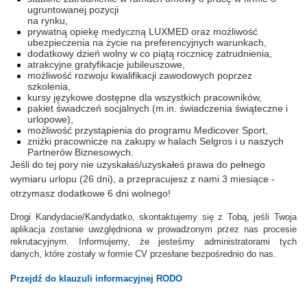
ugruntowanej pozycji
na rynku,
prywatną opiekę medyczną LUXMED oraz możliwość
ubezpieczenia na życie na preferencyjnych warunkach,
dodatkowy dzień wolny w co piątą rocznicę zatrudnienia,
atrakcyjne gratyfikacje jubileuszowe,
możliwość rozwoju kwalifikacji zawodowych poprzez
szkolenia,
kursy językowe dostępne dla wszystkich pracowników,
pakiet świadczeń socjalnych (m.in. świadczenia świąteczne i
urlopowe),
możliwość przystąpienia do programu Medicover Sport,
zniżki pracownicze na zakupy w halach Selgros i u naszych
Partnerów Biznesowych.
Jeśli do tej pory nie uzyskałaś/uzyskałeś prawa do pełnego
wymiaru urlopu (26 dni), a przepracujesz z nami 3 miesiące -
otrzymasz dodatkowe 6 dni wolnego!
Drogi Kandydacie/Kandydatko, skontaktujemy się z Tobą, jeśli Twoja
aplikacja zostanie uwzględniona w prowadzonym przez nas procesie
rekrutacyjnym. Informujemy, że jesteśmy administratorami tych
danych, które zostały w formie CV przesłane bezpośrednio do nas.
Przejdź do klauzuli informacyjnej RODO