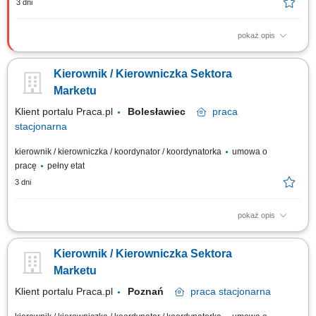
3 dni
pokaż opis
Twój zakres obowiązków wspieranie zadań kierownika działu, nadzór
nad pracą działu, prowadzenie kontroli i analizy osiąganych wyników,
Kierownik / Kierowniczka Sektora
stała kontrola stanów magazynowych, zapewnienie właściwej organizacji
pracy, w tym planowanie harmonogramów.
Marketu
Klient portalu Praca.pl
Bolesławiec
praca
stacjonarna
kierownik / kierowniczka / koordynator / koordynatorka
umowa o
pracę
pełny etat
3 dni
pokaż opis
Kierowanie zespołem doradczym, w tym prowadzenie rekrutacji,
wdrażanie nowych pracowników oraz dbanie o ich rozwój i ocenę
Kierownik / Kierowniczka Sektora
postępów. Projektowanie i egzekwowanie strategii handlowych oraz
monitorowanie kluczowych parametrów efektywności (KPI). Bieżąca
Marketu
analiza danych ekonomicznych i...
Klient portalu Praca.pl
Poznań
praca
stacjonarna