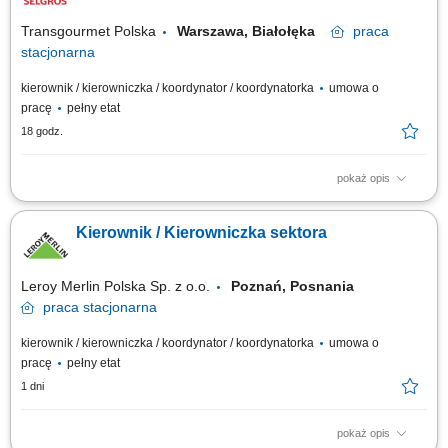
Transgourmet Polska
Warszawa, Białołęka
praca
stacjonarna
kierownik / kierowniczka / koordynator / koordynatorka
umowa o
pracę
pełny etat
18 godz.
pokaż opis
Twój zakres obowiązków wspieranie zadań kierownika działu, nadzór nad
pracą działu, prowadzenie kontroli i analizy osiąganych wyników, stała
Kierownik / Kierowniczka sektora
kontrola stanów magazynowych, zapewnienie właściwej organizacji
pracy, w tym planowanie harmonogramów.
Leroy Merlin Polska Sp. z o.o.
Poznań, Posnania
praca
stacjonarna
kierownik / kierowniczka / koordynator / koordynatorka
umowa o
pracę
pełny etat
1 dni
pokaż opis