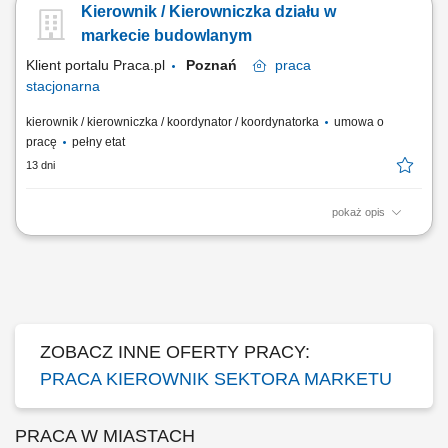
Kierownik / Kierowniczka działu w
firmowymi (m.in. dbałość o właściwą ekspozycję towarów).
Organizowanie i nadzorowanie pracy zespołu. Reprezentowanie firmy
markecie budowlanym
w kontaktach z klientami i dostawcami poprzez...
Klient portalu Praca.pl
Poznań
praca
stacjonarna
kierownik / kierowniczka / koordynator / koordynatorka
umowa o
pracę
pełny etat
13 dni
pokaż opis
Dynamiczny rozwój sprzedaży i zwiększanie rentowności działu;
Budowanie silnych, trwałych relacji z klientami, zachowując zaufanie do
naszej marki na rynku; Innowacyjność w poszukiwaniu i wdrażaniu
rozwiązań odpowiadających na najnowsze potrzeby klientów;
Efektywne zarządzanie...
ZOBACZ INNE OFERTY PRACY:
PRACA KIEROWNIK SEKTORA MARKETU
PRACA W MIASTACH