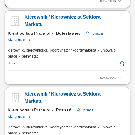
pokaż opis
Twój zakres obowiązków wspieranie zadań kierownika działu, nadzór
nad pracą działu, prowadzenie kontroli i analizy osiąganych wyników,
Kierownik / Kierowniczka Sektora
stała kontrola stanów magazynowych, zapewnienie właściwej
organizacji pracy, w tym planowanie harmonogramów.
Marketu
Klient portalu Praca.pl
Bolesławiec
praca
stacjonarna
kierownik / kierowniczka / koordynator / koordynatorka
umowa o
pracę
pełny etat
3 dni
pokaż opis
Kierowanie zespołem doradczym, w tym prowadzenie rekrutacji,
wdrażanie nowych pracowników oraz dbanie o ich rozwój i ocenę
Kierownik / Kierowniczka Sektora
postępów. Projektowanie i egzekwowanie strategii handlowych oraz
monitorowanie kluczowych parametrów efektywności (KPI). Bieżąca
Marketu
analiza danych ekonomicznych i...
Klient portalu Praca.pl
Poznań
praca
stacjonarna
kierownik / kierowniczka / koordynator / koordynatorka
umowa o
pracę
pełny etat