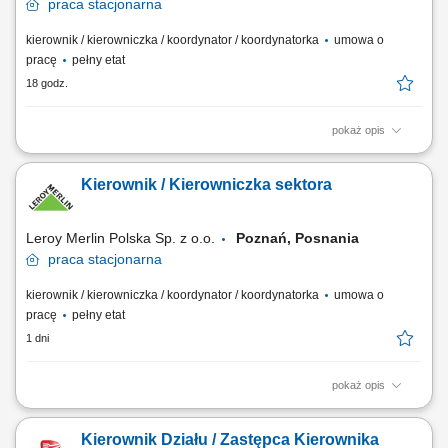
praca
stacjonarna
kierownik / kierowniczka / koordynator / koordynatorka
umowa o
pracę
pełny etat
18 godz.
pokaż opis
Twój zakres obowiązków wspieranie zadań kierownika działu, nadzór
nad pracą działu, prowadzenie kontroli i analizy osiąganych wyników,
Kierownik / Kierowniczka sektora
stała kontrola stanów magazynowych, zapewnienie właściwej
organizacji pracy, w tym planowanie harmonogramów.
Leroy Merlin Polska Sp. z o.o.
Poznań, Posnania
praca
stacjonarna
kierownik / kierowniczka / koordynator / koordynatorka
umowa o
pracę
pełny etat
1 dni
pokaż opis
Jakie zadania na Ciebie czekają? zarządzanie zespołem Doradców
Klienta (rekrutacja, wdrożenie, ustalanie celów rozwojowych i ocena
Kierownik Działu / Zastępca Kierownika
wyników pracy, podnoszenie kompetencji zespołu) opracowywanie i