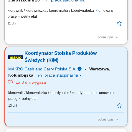
Staroszkolna 20
praca
stacjonarna
kierownik / kierowniczka / koordynator / koordynatorka
umowa o
pracę
pełny etat
11 dni
pokaż opis
Jakie zadania na Ciebie czekają? zarządzanie zespołem Doradców
Klienta (rekrutacja, wdrożenie, ustalanie celów rozwojowych i ocena
Koordynator Stoiska Produktów
wyników pracy, podnoszenie kompetencji zespołu) opracowywanie i
realizacja rocznych planów sprzedaży oraz określanie kluczowych
Świeżych (K/M)
wskaźników efektywności;...
MAKRO Cash and Carry Polska S.A.
Warszawa,
Kolumbijska
praca
stacjonarna
za 3 dni wygasa
kierownik / kierowniczka / koordynator / koordynatorka
umowa o
pracę
pełny etat
13 dni
pokaż opis
Do Twoich głównych zadań będzie należało: Zapewnienie
funkcjonowania stoiska zgodnie z obowiązującymi standardami