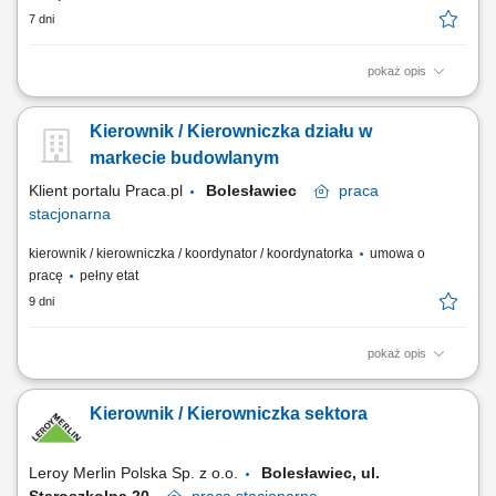
7 dni
pokaż opis
Kierowanie zespołem doradczym, w tym prowadzenie rekrutacji,
wdrażanie nowych pracowników oraz dbanie o ich rozwój i ocenę
Kierownik / Kierowniczka działu w
postępów. Projektowanie i egzekwowanie strategii handlowych oraz
monitorowanie kluczowych parametrów efektywności (KPI). Bieżąca
markecie budowlanym
analiza danych ekonomicznych i...
Klient portalu Praca.pl
Bolesławiec
praca
stacjonarna
kierownik / kierowniczka / koordynator / koordynatorka
umowa o
pracę
pełny etat
9 dni
pokaż opis
Dynamiczny rozwój sprzedaży i zwiększanie rentowności działu;
Budowanie silnych, trwałych relacji z klientami, zachowując zaufanie do
Kierownik / Kierowniczka sektora
naszej marki na rynku; Innowacyjność w poszukiwaniu i wdrażaniu
rozwiązań odpowiadających na najnowsze potrzeby klientów;
Efektywne zarządzanie...
Leroy Merlin Polska Sp. z o.o.
Bolesławiec, ul.