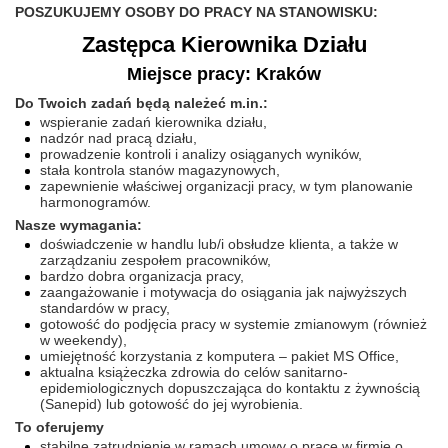
POSZUKUJEMY OSOBY DO PRACY NA STANOWISKU:
Zastępca Kierownika Działu
Miejsce pracy: Kraków
Do Twoich zadań będą należeć m.in.:
wspieranie zadań kierownika działu,
nadzór nad pracą działu,
prowadzenie kontroli i analizy osiąganych wyników,
stała kontrola stanów magazynowych,
zapewnienie właściwej organizacji pracy, w tym planowanie
harmonogramów.
Nasze wymagania:
doświadczenie w handlu lub/i obsłudze klienta, a także w
zarządzaniu zespołem pracowników,
bardzo dobra organizacja pracy,
zaangażowanie i motywacja do osiągania jak najwyższych
standardów w pracy,
gotowość do podjęcia pracy w systemie zmianowym (również
w weekendy),
umiejętność korzystania z komputera – pakiet MS Office,
aktualna książeczka zdrowia do celów sanitarno-
epidemiologicznych dopuszczająca do kontaktu z żywnością
(Sanepid) lub gotowość do jej wyrobienia.
To oferujemy
stabilne zatrudnienie w ramach umowy o pracę w firmie o