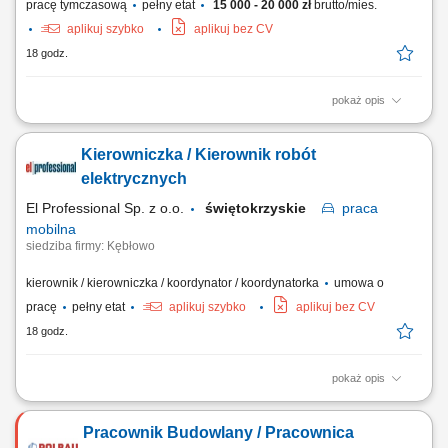
pracę tymczasową
pełny etat
15 000 - 20 000 zł
brutto/mies.
aplikuj szybko
aplikuj bez CV
18 godz.
pokaż opis
Poszukujemy od zaraz do pracy we Francji (73200 Albertville)
glazurników i płytkarzy. Poszukujemy osób z doświadczeniem min 2 lata
Kierowniczka / Kierownik robót
w zawodzie, mile widziane posiadanie prawa jazdy, znajomość języka
nie jest wymagana. Praca do końca roku 2026 z możliwością powrotu w
elektrycznych
2027. Wynagrodzenie:...
El Professional Sp. z o.o.
świętokrzyskie
praca
mobilna
siedziba firmy: Kębłowo
kierownik / kierowniczka / koordynator / koordynatorka
umowa o
pracę
pełny etat
aplikuj szybko
aplikuj bez CV
18 godz.
pokaż opis
Zadania: Nadzorowanie i odbiór robót z branży elektrycznej i
energetycznej; Rozliczanie postępów prac (obmiary, przeglądy
Pracownik Budowlany / Pracownica
ilościowe, weryfikacja harmonogramów) Zarządzanie współpracą z