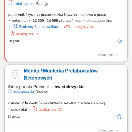
relokacja do:
Francja
pracownik fizyczny / pracowniczka fizyczna
umowa o pracę
pełny etat
12 000 - 14 000 zł
brutto/mies.
rekrutacja online
Szukamy 3 pracowników
aplikuj szybko
aplikuj bez CV
18 godz.
pokaż opis
Zakres obowiązków: wykonywanie spawania konstrukcji stalowych
(słupy i wsporniki), praca metodą MAG 135 na stali czarnej, spawanie
Monter / Monterka Prefabrykatów
elementów o grubości 5–25 mm, realizacja spoin pachwinowych (FW),
dbanie o jakość i zgodność spoin z wymaganiami technicznymi.
Betonowych
Klient portalu Praca.pl
świętokrzyskie
relokacja do:
Niemcy
pracownik fizyczny / pracowniczka fizyczna
umowa o pracę
pełny etat
aplikuj bez CV
18 godz.
pokaż opis