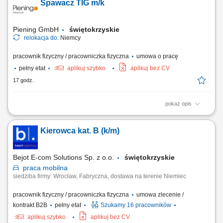
Spawacz TIG m/k
Niemiec, załadunek i rozładunek mebli, praca zgodnie z
harmonogramem oraz instrukcjami przekazywanymi przez firmę,
korzystanie z firmowej aplikacji do obsługi zleceń,...
Piening GmbH
świętokrzyskie
relokacja do:
Niemcy
pracownik fizyczny / pracowniczka fizyczna
umowa o pracę
pełny etat
aplikuj szybko
aplikuj bez CV
17 godz.
pokaż opis
Twoje zadania: Przygotowanie do pracy Spawanie rur i blach
Stosowanie metody spawania TIG (spawanie z gazem formującym)
Kierowca kat. B (k/m)
Spawanie zgodnie z dokumentacją techniczną Kontrola jakości
elementów spawanych Próbka spawalnicza: W dniu 01.09.2026
odbędzie się próbka spawalnicza w Zabrzu. W przypadku...
Bejot E-com Solutions Sp. z o.o.
świętokrzyskie
praca
mobilna
siedziba firmy: Wrocław, Fabryczna, dostawa na terenie Niemiec
pracownik fizyczny / pracowniczka fizyczna
umowa zlecenie /
kontrakt B2B
pełny etat
Szukamy 16 pracowników
aplikuj szybko
aplikuj bez CV