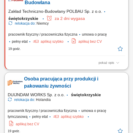
podwykonawcami i bieżąca kontrola budżetu; Prowadzenie
Budowlana
dokumentacji technicznej, jakościowej oraz...
Zakład Techniczno-Budowlany POLBAU Sp. z o.o.
świętokrzyskie
za 2 dni wygasa
relokacja do:
Niemcy
pracownik fizyczny / pracowniczka fizyczna
umowa o pracę
pełny etat
aplikuj szybko
aplikuj bez CV
19 godz.
pokaż opis
Zadania Montaż oraz demontaż systemowych szalunków budowlanych
PERI i DOKA; Kompleksowe wykonywanie prac betoniarskich i
Osoba pracująca przy produkcji i
żelbetowych na budowach w Niemczech; Prawidłowa realizacja
powierzonych robót budowlanych na podstawie dokumentacji
pakowaniu żywności
technicznej; Utrzymywanie porządku na stanowisku pracy...
DUIJNDAM WORKS Sp. z o.o.
świętokrzyskie
relokacja do:
Holandia
pracownik fizyczny / pracowniczka fizyczna
umowa o pracę
tymczasową
pełny etat
aplikuj szybko
aplikuj bez CV
19 godz.