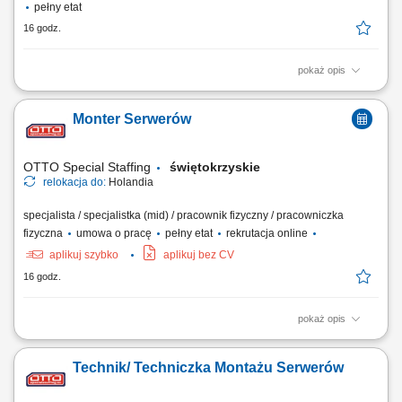
pełny etat
16 godz.
pokaż opis
Wykonywanie prac monterskich, mechanicznych i ślusarskich zgodnie z
dokumentacją techniczną. Montaż elementów pneumatyki, sterowania,
Monter Serwerów
czujników oraz innych podzespołów. Udział w montażu linii i maszyn
przemysłowych. Praca zespołowa oraz realizacja zadań samodzielnie.
Dbanie o jakość i...
OTTO Special Staffing
świętokrzyskie
relokacja do:
Holandia
specjalista / specjalistka (mid) / pracownik fizyczny / pracowniczka
fizyczna
umowa o pracę
pełny etat
rekrutacja online
aplikuj szybko
aplikuj bez CV
16 godz.
pokaż opis
Praca w firmie oznacza pracę w szybko rozwijającej się,
międzynarodowej firmie technologicznej. Jesteś częścią dynamicznego
Technik/ Techniczka Montażu Serwerów
środowiska, w którym liczą się innowacje i rozwój. Jasne procesy i
praca zespołowa pomagają ludziom skutecznie współpracować. Masz