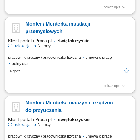
pokaż opis
Twoje zadania: Przygotowanie miejsca pracy Spawanie blach o
grubości od 3 mm do 12 mm Stosowanie metody spawania MAG
Monter / Monterka instalacji
Spawanie zgodnie z dokumentacją techniczną Kontrola jakości
wyrobów spawanych
przemysłowych
Klient portalu Praca.pl
świętokrzyskie
relokacja do:
Niemcy
pracownik fizyczny / pracowniczka fizyczna
umowa o pracę
pełny etat
16 godz.
pokaż opis
Montaż mechaniczny maszyn i urządzeń przemysłowych zgodnie z
dokumentacją techniczną. Instalacja elementów mechanicznych,
Monter / Monterka maszyn i urządzeń –
pneumatycznych, sterujących oraz czujników. Uruchamianie oraz
testowanie gotowych urządzeń. Wykonywanie prac serwisowych i
do przyuczenia
konserwacyjnych. Diagnozowanie podstawowych...
Klient portalu Praca.pl
świętokrzyskie
relokacja do:
Niemcy
pracownik fizyczny / pracowniczka fizyczna
umowa o pracę