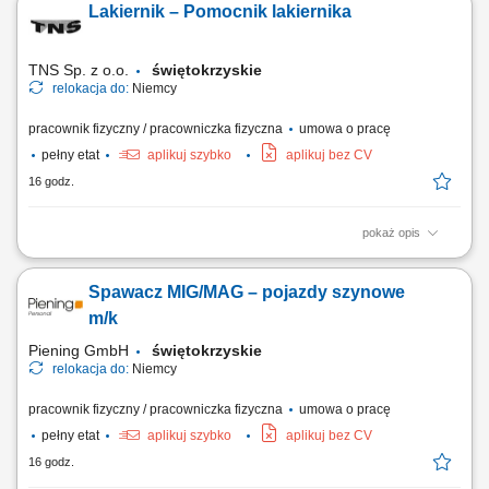
Lakiernik – Pomocnik lakiernika
listew narożnych, zestawów prysznicowych oraz wymiana oświetlenia i
osprzętu elektrycznego; Układanie wykładzin podłogowych oraz
linoleum; Czas pracy: 35...
TNS Sp. z o.o.
świętokrzyskie
relokacja do:
Niemcy
pracownik fizyczny / pracowniczka fizyczna
umowa o pracę
pełny etat
aplikuj szybko
aplikuj bez CV
16 godz.
pokaż opis
OPIS STANOWISKA: malowanie natryskowe pistoletem; poprawki
malarskie – kontenery na ciągniki siodłowe; prace przygotowawcze
Spawacz MIG/MAG – pojazdy szynowe
przed malowaniem – czyszczenie, szpachlowanie, oklejanie;
wykonywanie napraw powłok lakierniczych. WYMAGANIA:
m/k
doświadczenie zawodowe – mile widziane; znajomość lub...
Piening GmbH
świętokrzyskie
relokacja do:
Niemcy
pracownik fizyczny / pracowniczka fizyczna
umowa o pracę
pełny etat
aplikuj szybko
aplikuj bez CV
16 godz.