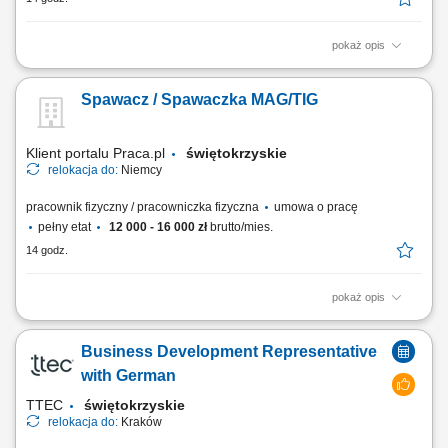
pokaż opis
Chcesz zacząć pracę za granicą i szukasz stabilnego zatrudnienia w
renomowanej firmie? Dołącz do zespołu magazynowego i zyskaj
Spawacz / Spawaczka MAG/TIG
konkurencyjne wynagrodzenie, bezpieczne zakwaterowanie oraz
wsparcie na każdym etapie pracy. Nawet jeśli nie masz dużego
doświadczenia – wszystkiego Cię...
Klient portalu Praca.pl
świętokrzyskie
relokacja do:
Niemcy
pracownik fizyczny / pracowniczka fizyczna
umowa o pracę
pełny etat
12 000 - 16 000 zł
brutto/mies.
14 godz.
pokaż opis
wykonywanie prac spawalniczych metodą MAG (135) oraz TIG/WIG
(141), przygotowywanie elementów do spawania zgodnie z
Business Development Representative
dokumentacją techniczną, spawanie konstrukcji stalowych, rur oraz
komponentów ze stali węglowej i nierdzewnej, montaż oraz sczepianie
with German
elementów przed procesem spawania,...
TTEC
świętokrzyskie
relokacja do:
Kraków