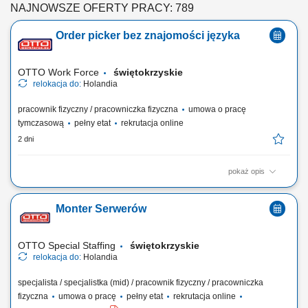
NAJNOWSZE OFERTY PRACY: 789
Order picker bez znajomości języka
OTTO Work Force
świętokrzyskie
relokacja do:
Holandia
pracownik fizyczny / pracowniczka fizyczna
umowa o pracę
tymczasową
pełny etat
rekrutacja online
2 dni
pokaż opis
Twoje codzienne zadania Kompletujesz i przygotowujesz zamówienia
supermarketowe. Będziesz: Kompletować produkty przy użyciu skanera
Monter Serwerów
ręcznego lub systemu voice picking Sprawdzać, czy wybierasz właściwy
produkt, w odpowiedniej ilości i jakości Pakować zamówienia tak, aby
były gotowe do...
OTTO Special Staffing
świętokrzyskie
relokacja do:
Holandia
specjalista / specjalistka (mid) / pracownik fizyczny / pracowniczka
fizyczna
umowa o pracę
pełny etat
rekrutacja online