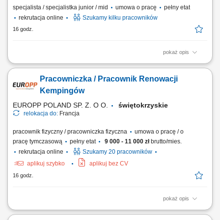
specjalista / specjalistka junior / mid
umowa o pracę
pełny etat
rekrutacja online
Szukamy kilku pracowników
16 godz.
pokaż opis
Zakres obowiązków: Prowadzenie telefonicznych rozmów z klientami
zainteresowanymi ofertą. Sprzedaż usług związanych z finansami, w
Pracowniczka / Pracownik Renowacji
tym szkoleń z zakresu edukacji finansowej. Budowanie relacji z
klientami oraz pozyskiwanie nowych kontaktów dla partnerów
Kempingów
biznesowych. Realizacja celów...
EUROPP POLAND SP. Z. O O.
świętokrzyskie
relokacja do:
Francja
pracownik fizyczny / pracowniczka fizyczna
umowa o pracę / o
pracę tymczasową
pełny etat
9 000 - 11 000 zł
brutto/mies.
rekrutacja online
Szukamy 20 pracowników
aplikuj szybko
aplikuj bez CV
16 godz.
pokaż opis
Odświeżanie i renowacja domków kempingowych na podstawie listy
zadań; Malowanie drzwi, sufitów oraz tarasów zewnętrznych; Montaż