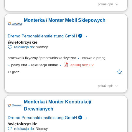
pokaż opis
Twój zakres obowiązków: Telefoniczna obsługa klientów polskich;
Prowadzenie pierwszych rozmów z interesantami umawiającymi się z
Monterka / Monter Mebli Sklepowych
nami na rozmowy przez naszą stronę www; zawieranie umów z
klientami na realizację naszych usług; nadzorowanie płatności;
zbieranie niezbędnych informacji...
Dremo Personaldienstleistung GmbH
świętokrzyskie
relokacja do:
Niemcy
pracownik fizyczny / pracowniczka fizyczna
umowa o pracę
pełny etat
rekrutacja online
aplikuj bez CV
17 godz.
pokaż opis
Twoje zadania: Produkcja i montaż wyposażenia dla sklepów oraz
przestrzeni handlowych; Organizacja pracy od etapu cięcia materiałów
Monterka / Monter Konstrukcji
po końcowy montaż; Wykonywanie elementów stolarskich zgodnie z
rysunkiem technicznym; Obsługa nowoczesnych urządzeń i maszyn do
Drewnianych
obróbki drewna; Dbanie o...
Dremo Personaldienstleistung GmbH
świętokrzyskie
relokacja do:
Niemcy