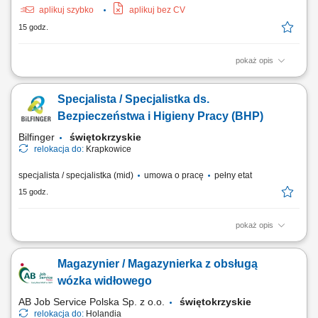
aplikuj szybko
aplikuj bez CV
15 godz.
pokaż opis
Podstawowe informacje: Lokalizacja: Magdeburg, Niemcy; Start pracy:
Od zaraz lub w dogodnym dla Ciebie terminie; Czas trwania pracy:
Specjalista / Specjalistka ds.
Długoterminowe zatrudnienie; Opis stanowiska Samodzielna obsługa
maszyn wykorzystywanych w procesie produkcji drukarskiej. Ustawianie
Bezpieczeństwa i Higieny Pracy (BHP)
parametrów urządzeń oraz...
Bilfinger
świętokrzyskie
relokacja do:
Krapkowice
specjalista / specjalistka (mid)
umowa o pracę
pełny etat
15 godz.
pokaż opis
Opis stanowiska Kompleksowa obsługa obszaru BHP na projektach
budowlanych; Monitorowanie przestrzegania przepisów i standardów
Magazynier / Magazynierka z obsługą
bezpieczeństwa pracy na budowach; Przeprowadzanie kontroli oraz
audytów BHP i raportowanie wyników; Prowadzenie dokumentacji
wózka widłowego
powypadkowej oraz analiza zdarzeń;...
AB Job Service Polska Sp. z o.o.
świętokrzyskie
relokacja do:
Holandia