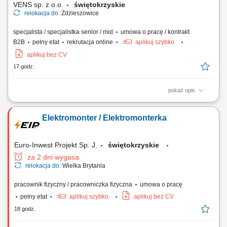
VENS sp. z o.o.
świętokrzyskie
relokacja do:
Zdzieszowice
specjalista / specjalistka senior / mid
umowa o pracę / kontrakt
B2B
pełny etat
rekrutacja online
aplikuj szybko
aplikuj bez CV
17 godz.
pokaż opis
Zarządzanie projektem: pełnienie funkcji Kierownika Projektu i
prowadzenie inwestycji od fazy przygotowania, przez realizację, po
Elektromonter / Elektromonterka
uruchomienie i przekazanie do użytkowania; Dokumentacja i
planowanie: opracowywanie dokumentacji, specyfikacji projektowych,
przygotowywanie harmonogramów,...
Euro-Inwest Projekt Sp. J.
świętokrzyskie
za 2 dni wygasa
relokacja do:
Wielka Brytania
pracownik fizyczny / pracowniczka fizyczna
umowa o pracę
pełny etat
aplikuj szybko
aplikuj bez CV
18 godz.