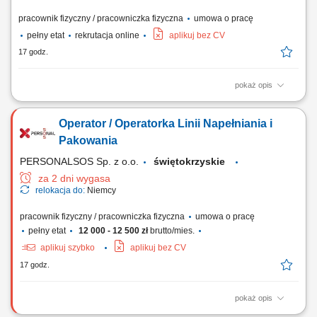
pracownik fizyczny / pracowniczka fizyczna
umowa o pracę
pełny etat
rekrutacja online
aplikuj bez CV
17 godz.
pokaż opis
Twoje zadania: Produkcja i montaż schodów drewnianych;
Przygotowywanie i składanie elementów stolarki budowlanej; Montaż
Operator / Operatorka Linii Napełniania i
okien, drzwi oraz drewnianych elementów wykończeniowych; Obsługa
urządzeń wykorzystywanych przy obróbce drewna; Szlifowanie,
Pakowania
wykańczanie i kontrola jakości gotowych elementów;
PERSONALSOS Sp. z o.o.
świętokrzyskie
za 2 dni wygasa
relokacja do:
Niemcy
pracownik fizyczny / pracowniczka fizyczna
umowa o pracę
pełny etat
12 000 - 12 500 zł
brutto/mies.
aplikuj szybko
aplikuj bez CV
17 godz.
pokaż opis
Opis stanowiska Nadzór techniczny oraz fizyczna realizacja operacji