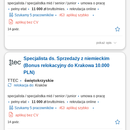
specjalista / specjalistka mid / senior / junior
umowa o pracę
pełny etat
11 000 zł
brutto/mies.
rekrutacja online
Szukamy 5 pracowników
aplikuj szybko
aplikuj bez CV
14 godz.
pokaż opis
Relocate to Krakow with 10.000 PLN bonus! Your potential has a place
here with TTEC's award winning employment experience. As a Business
Specjalista ds. Sprzedaży z niemieckim
Development Representative with German-English working hybrid in
Krakow, Poland, you’ll be a part of bringing humanity to business.
(Bonus relokacyjny do Krakowa 10.000
#experienceTTEC Our employees...
PLN)
TTEC
świętokrzyskie
relokacja do:
Kraków
specjalista / specjalistka mid / senior / junior
umowa o pracę
pełny etat
11 000 zł
brutto/mies.
rekrutacja online
Szukamy 5 pracowników
aplikuj szybko
aplikuj bez CV
14 godz.