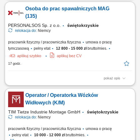
rozładunkowych i załadunkowych specjalistycznych zbiorników oraz
Osoba do prac spawalniczych MAG
tanków przemysłowych. Prowadzenie procesu dozowania i rozlewu
płynnych komponentów chemicznych do odpowiednich pojemników
(135)
zbiorczych. Wizualna ocena...
PERSONALSOS Sp. z o.o.
świętokrzyskie
relokacja do:
Niemcy
pracownik fizyczny / pracowniczka fizyczna
umowa o pracę
tymczasową
pełny etat
12 800 - 15 000 zł
brutto/mies.
aplikuj szybko
aplikuj bez CV
17 godz.
pokaż opis
Opis stanowiska: Prowadzenie prac spawalniczych metodą 135 z
dbałością o zachowanie wymogów norm jakościowych. Samodzielne
Operator / Operatorka Wózków
odczytywanie rzutów oraz specyfikacji z rysunków technicznych przed
przystąpieniem do łączenia elementów. Weryfikowanie ciągłości oraz
Widłowych (K/M)
szczelności spoin po...
TIM Tietze Industrie Montage GmbH
świętokrzyskie
relokacja do:
Niemcy
pracownik fizyczny / pracowniczka fizyczna
umowa o pracę
pełny etat
10 000 - 12 000 zł
brutto/mies.