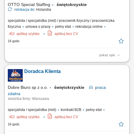
wiele możliwości, by...
OTTO Special Staffing
świętokrzyskie
relokacja do:
Holandia
specjalista / specjalistka (mid) / pracownik fizyczny / pracowniczka
fizyczna
umowa o pracę
pełny etat
rekrutacja online
aplikuj szybko
aplikuj bez CV
16 godz.
pokaż opis
Opis stanowiska: składanie i przygotowywanie serwerów oraz urządzeń
IT zgodnie z wytycznymi produkcyjnymi, wykonywanie prac
Doradca Klienta
montażowych z zachowaniem obowiązujących norm jakościowych,
realizacja planów produkcyjnych i terminowe przygotowywanie
urządzeń do wysyłki, praca z dokumentacją...
Dobre Biuro sp z o.o.
świętokrzyskie
praca
zdalna
siedziba firmy: Warszawa
specjalista / specjalistka (mid)
kontrakt B2B
pełny etat
aplikuj szybko
aplikuj bez CV
16 godz.