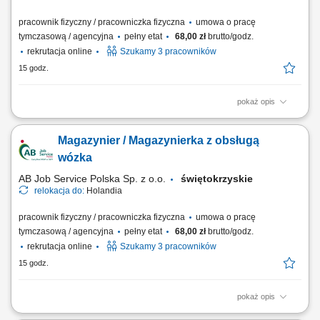
pracownik fizyczny / pracowniczka fizyczna
umowa o pracę
tymczasową / agencyjna
pełny etat
68,00 zł
brutto/godz.
rekrutacja online
Szukamy 3 pracowników
15 godz.
pokaż opis
Zadania: Obsługa wózka widłowego przy pracach załadunkowych i
magazynowych; Bieżąca obsługa skrzyń oraz opakowań big-bag na
Magazynier / Magazynierka z obsługą
hali produkcyjnej; Rejestracja stany magazynowych i lokalizacji
materiałów w systemie ERP; Przygotowanie towaru do wysyłki na
wózka
podstawie list kompletacji; Opisywanie...
AB Job Service Polska Sp. z o.o.
świętokrzyskie
relokacja do:
Holandia
pracownik fizyczny / pracowniczka fizyczna
umowa o pracę
tymczasową / agencyjna
pełny etat
68,00 zł
brutto/godz.
rekrutacja online
Szukamy 3 pracowników
15 godz.
pokaż opis
Obowiązki: Załadunek, rozładunek oraz transport wewnętrzny