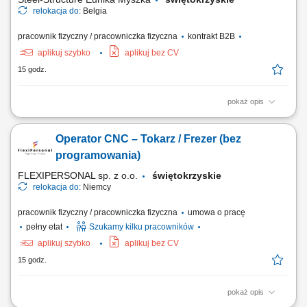
relokacja do:
Belgia
pracownik fizyczny / pracowniczka fizyczna
kontrakt B2B
aplikuj szybko
aplikuj bez CV
15 godz.
pokaż opis
Zakres obowiązków montaż elementów konstrukcji stalowych na
podstawie rysunku technicznego, składanie i dopasowywanie
Operator CNC – Tokarz / Frezer (bez
elementów, wiercenie, cięcie oraz przygotowywanie elementów do
montażu, wykonywanie podstawowych prac ślusarskich. Praca
programowania)
obejmuje montaż m.in.: elementów mostów,...
FLEXIPERSONAL sp. z o.o.
świętokrzyskie
relokacja do:
Niemcy
pracownik fizyczny / pracowniczka fizyczna
umowa o pracę
pełny etat
Szukamy kilku pracowników
aplikuj szybko
aplikuj bez CV
15 godz.
pokaż opis