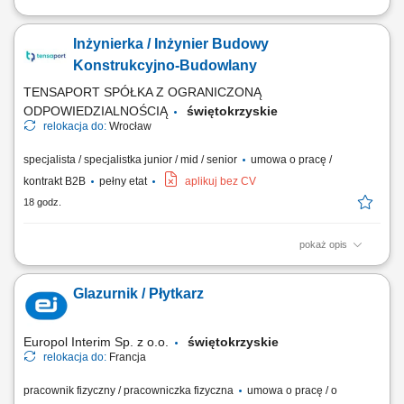
Udział w produkcji prefabrykatów betonowych. Obsługa maszyn i
urządzeń wykorzystywanych w procesie produkcji. Wykonywanie prac
Inżynierka / Inżynier Budowy
betoniarskich zgodnie z dokumentacją i wytycznymi. Pomoc przy
przygotowaniu szalunków i zbrojeń. Dbanie o jakość wykonywanej
Konstrukcyjno-Budowlany
pracy oraz przestrzeganie zasad bezpieczeństwa.
TENSAPORT SPÓŁKA Z OGRANICZONĄ
ODPOWIEDZIALNOŚCIĄ
świętokrzyskie
relokacja do:
Wrocław
specjalista / specjalistka junior / mid / senior
umowa o pracę /
kontrakt B2B
pełny etat
aplikuj bez CV
18 godz.
pokaż opis
Zadania: Operacyjny nadzór nad robotami ziemnymi, żelbetowymi i
stalowymi pod kątem jakości, terminów i BHP; Koordynacja działań sił
Glazurnik / Płytkarz
własnych oraz brygad podwykonawczych na obiekcie; Sporządzanie
obmiarów, zestawień materiałowych, cenowych oraz rozliczanie sprzętu
i podwykonawców;...
Europol Interim Sp. z o.o.
świętokrzyskie
relokacja do:
Francja
pracownik fizyczny / pracowniczka fizyczna
umowa o pracę / o