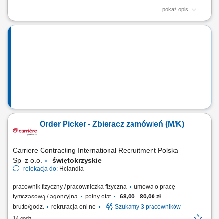
pokaż opis
Twój zakres obowiązków: Montaż ścian, sufitów oraz innych zabudów z
płyt gipsowo-kartonowych; Wykonywanie konstrukcji pod systemy
suchej zabudowy; Szpachlowanie połączeń oraz przygotowanie
powierzchni do dalszych prac wykończeniowych; Prace przy realizacji
inwestycji – budowa...
Order Picker - Zbieracz zamówień (M/K)
Carriere Contracting International Recruitment Polska
Sp. z o.o.
świętokrzyskie
relokacja do:
Holandia
pracownik fizyczny / pracowniczka fizyczna
umowa o pracę
tymczasową / agencyjna
pełny etat
68,00 - 80,00 zł
brutto/godz.
rekrutacja online
Szukamy 3 pracowników
14 godz.