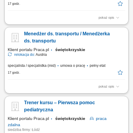
17 godz.
pokaż opis
Opis stanowiska Twój dzień pracy to realizacja harmonogramu dostaw
mebli do klientów na terenie całych Niemiec. Prowadzisz auto
Menedżer ds. transportu / Menedżerka
dostawcze kat. B w obsadzie jednoosobowej, pracując w trybie bez
rejestracji czasu pracy przez tachograf. Odpowiadasz za fizyczny
ds. transportu
wydanie towaru klientowi oraz dbanie...
Klient portalu Praca.pl
świętokrzyskie
relokacja do:
Austria
specjalista / specjalistka (mid)
umowa o pracę
pełny etat
17 godz.
pokaż opis
Codzienne dysponowanie i operacyjne realizowanie
międzynarodowych transportów po etapie planowania nadrzędnego;
Trener kursu – Pierwsza pomoc
Samodzielne porównywanie opcji transportowych i podejmowanie
ekonomicznych decyzji w bieżącej działalności; Koordynacja procesów
pediatryczna
i bezpośrednia komunikacja z klientami,...
Klient portalu Praca.pl
świętokrzyskie
praca
zdalna
siedziba firmy: Łódź