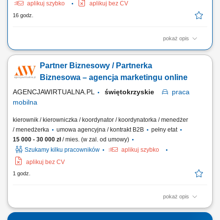
aplikuj szybko
aplikuj bez CV
16 godz.
pokaż opis
Praca w firmie oznacza pracę w szybko rozwijającej się,
międzynarodowej firmie technologicznej. Jesteś częścią dynamicznego
Partner Biznesowy / Partnerka
środowiska, w którym liczą się innowacje i rozwój. Jasne procesy i
praca zespołowa pomagają ludziom skutecznie współpracować. Masz
Biznesowa – agencja marketingu online
wiele możliwości, by...
AGENCJAWIRTUALNA.PL
świętokrzyskie
praca
mobilna
kierownik / kierowniczka / koordynator / koordynatorka / menedżer
/ menedżerka
umowa agencyjna / kontrakt B2B
pełny etat
15 000 - 30 000 zł
/ mies. (w zal. od umowy)
Szukamy kilku pracowników
aplikuj szybko
aplikuj bez CV
1 godz.
pokaż opis
Zakres działania: rozwijanie własnej działalności w branży marketingu
internetowego w oparciu o model franczyzowy; pozyskiwanie klientów