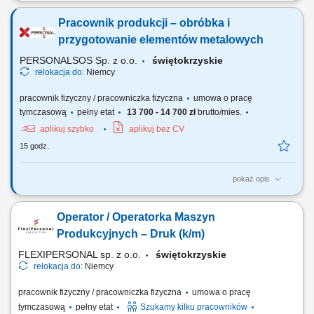
Twoje obowiązki: Obsługa maszyn CNC Uruchamianie gotowych
programów obróbczych - bez programowania Mocowanie i ustawianie
Pracownik produkcji – obróbka i
detali oraz półfabrykatów w obrabiarce Nadzorowanie przebiegu
procesu obróbki CNC Zgłaszanie usterek, niezgodności jakościowych
przygotowanie elementów metalowych
oraz problemów technicznych Wymagania:...
PERSONALSOS Sp. z o.o.
świętokrzyskie
relokacja do:
Niemcy
pracownik fizyczny / pracowniczka fizyczna
umowa o pracę
tymczasową
pełny etat
13 700 - 14 700 zł
brutto/mies.
aplikuj szybko
aplikuj bez CV
15 godz.
pokaż opis
Opis stanowiska: przygotowywanie elementów metalowych do procesu
obróbki powierzchniowej, nakładanie powłok ochronnych na elementy
Operator / Operatorka Maszyn
metalowe zgodnie z obowiązującymi standardami, szlifowanie
elementów przy użyciu szlifierki kątowej, zawieszanie elementów
Produkcyjnych – Druk (k/m)
metalowych na hakach transportowych,...
FLEXIPERSONAL sp. z o.o.
świętokrzyskie
relokacja do:
Niemcy
pracownik fizyczny / pracowniczka fizyczna
umowa o pracę
tymczasową
pełny etat
Szukamy kilku pracowników