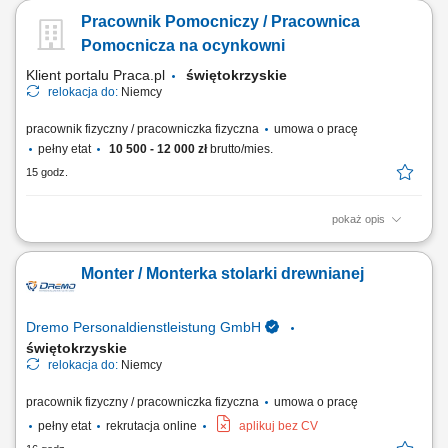
surowców wózkiem widłowym; Zarządzanie zapasami skrzyń oraz
Pracownik Pomocniczy / Pracownica
worków typu big-bag; Ewidencjonowanie ruchu towarów i ich lokalizacji
w systemie ERP; Oznaczanie skrzyń i prowadzenie bieżącej
Pomocnicza na ocynkowni
dokumentacji magazynowej;...
Klient portalu Praca.pl
świętokrzyskie
relokacja do:
Niemcy
pracownik fizyczny / pracowniczka fizyczna
umowa o pracę
pełny etat
10 500 - 12 000 zł
brutto/mies.
15 godz.
pokaż opis
Zawieszanie oraz ściąganie różnorodnych elementów metalowych przy
użyciu drutów montażowych. Wykonywanie drobnych prac ślusarskich,
Monter / Monterka stolarki drewnianej
w tym szlifowania oraz polerowania powierzchni. Realizacja innych
bieżących zadań pomocniczych na terenie zakładu w zależności od
potrzeb.
Dremo Personaldienstleistung GmbH
świętokrzyskie
relokacja do:
Niemcy
pracownik fizyczny / pracowniczka fizyczna
umowa o pracę
pełny etat
rekrutacja online
aplikuj bez CV