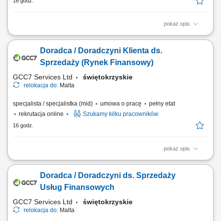
16 godz.
pokaż opis
Zakład produkcyjny specjalizujący się w stolarce drewnianej poszukuje
pracowników do produkcji i montażu okien, drzwi oraz mebli. Zakres
Doradca / Doradczyni Klienta ds.
obowiązków: Obróbka i przygotowanie elementów drewnianych do
montażu; Cięcie i szlifowanie komponentów; Montaż okien, drzwi i
Sprzedaży (Rynek Finansowy)
elementów meblowych;...
GCC7 Services Ltd
świętokrzyskie
relokacja do:
Malta
specjalista / specjalistka (mid)
umowa o pracę
pełny etat
rekrutacja online
Szukamy kilku pracowników
16 godz.
pokaż opis
Zakres obowiązków: Telefoniczny kontakt z klientami zainteresowanymi
ofertą. Sprzedaż usług z obszaru finansów, w tym szkoleń dotyczących
Doradca / Doradczyni ds. Sprzedaży
edukacji finansowej. Budowanie długofalowych relacji z klientami oraz
pozyskiwanie nowych odbiorców dla partnerów biznesowych.
Usług Finansowych
Realizacja celów...
GCC7 Services Ltd
świętokrzyskie
relokacja do:
Malta