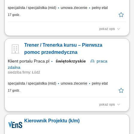
specjalista / specjalistka (mid)
umowa zlecenie
pełny etat
17 godz.
pokaż opis
Prowadzenie kursu / szkolenia: Pierwsza pomoc pediatryczna; Czas
trwania: 6 godzin dydaktycznych; Obszar prowadzenia zajęć: cała
Trener / Trenerka kursu – Pierwsza
Polska;
pomoc przedmedyczna
Klient portalu Praca.pl
świętokrzyskie
praca
zdalna
siedziba firmy: Łódź
specjalista / specjalistka (mid)
umowa zlecenie
pełny etat
17 godz.
pokaż opis
Prowadzenie kursu / szkolenia z zakresu - Pierwsza pomoc
przedmedyczna; Czas trwania: 8 godzin dydaktycznych; Obszar
Kierownik Projektu (k/m)
działania: cała Polska;