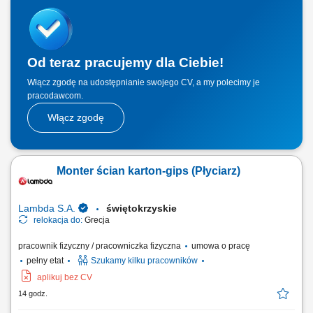
biznesowych i budowanie długofalowych relacji; sprzedaż usług takich
jak: strony internetowe, sklepy online, SEO/SEM, kampanie social
media, materiały...
Od teraz pracujemy dla Ciebie!
Włącz zgodę na udostępnianie swojego CV, a my polecimy je
pracodawcom.
Włącz zgodę
Monter ścian karton-gips (Płyciarz)
Lambda S.A.
świętokrzyskie
relokacja do:
Grecja
pracownik fizyczny / pracowniczka fizyczna
umowa o pracę
pełny etat
Szukamy kilku pracowników
aplikuj bez CV
14 godz.