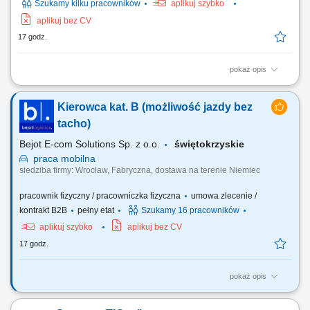
Szukamy kilku pracowników
aplikuj szybko
aplikuj bez CV
17 godz.
pokaż opis
Opis stanowiska: Prowadzenie prac przeładunkowych oraz
manewrowanie wózkami wysokiego składowania i urządzeniami
Kierowca kat. B (możliwość jazdy bez
czołowymi. Bezpieczny transport wewnętrzny, rozładunek dostaw oraz
lokowanie gabarytowych komponentów produkcyjnych w strefach
tacho)
regałowych. Przygotowywanie towarów do wysyłki...
Bejot E-com Solutions Sp. z o.o.
świętokrzyskie
praca
mobilna
siedziba firmy: Wrocław, Fabryczna, dostawa na terenie Niemiec
pracownik fizyczny / pracowniczka fizyczna
umowa zlecenie /
kontrakt B2B
pełny etat
Szukamy 16 pracowników
aplikuj szybko
aplikuj bez CV
17 godz.
pokaż opis
Twój zakres obowiązków RYNEK – Niemcy - jazda BEZ tachografu
realizacja dostaw mebli do klientów indywidualnych na terenie