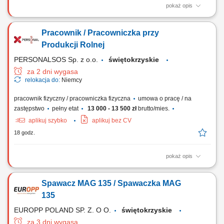
pokaż opis
Montaż i budowa tras oraz linii kablowych. Instalacja gniazdek,
przełączników i kompletnych instalacji elektrycznych. Montaż urządzeń
Pracownik / Pracowniczka przy
sterowania i oświetlenia. Montaż rozdzielnic i szaf sterowniczych.
Produkcji Rolnej
PERSONALSOS Sp. z o.o.
świętokrzyskie
za 2 dni wygasa
relokacja do:
Niemcy
pracownik fizyczny / pracowniczka fizyczna
umowa o pracę / na
zastępstwo
pełny etat
13 000 - 13 500 zł
brutto/mies.
aplikuj szybko
aplikuj bez CV
18 godz.
pokaż opis
Zakres obowiązków: Przygotowywanie oraz rozwijanie mat
wegetacyjnych na polu. Pakowanie gotowych mat na palety.
Spawacz MAG 135 / Spawaczka MAG
Workowanie nawozów. Obsługa maszyn i urządzeń rolniczych.
135
EUROPP POLAND SP. Z. O O.
świętokrzyskie
za 3 dni wygasa