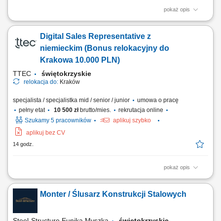
pokaż opis
Relocate to Krakow with 10.000 PLN bonus! Your potential has a place
here with TTEC's award winning employment experience. As a Digital
Digital Sales Representative z
Sales Representative with German-English working hybrid in Krakow,
Poland, you’ll be a part of bringing humanity to business.
niemieckim (Bonus relokacyjny do
#experienceTTEC Our employees have...
Krakowa 10.000 PLN)
TTEC
świętokrzyskie
relokacja do:
Kraków
specjalista / specjalistka mid / senior / junior
umowa o pracę
pełny etat
10 500 zł
brutto/mies.
rekrutacja online
Szukamy 5 pracowników
aplikuj szybko
aplikuj bez CV
14 godz.
pokaż opis
Relocate to Krakow with 10.000 PLN bonus! Your potential has a place
here with TTEC's award winning employment experience. As a Digital
Monter / Ślusarz Konstrukcji Stalowych
Sales Representative with German-English working hybrid in Krakow,
Poland, you’ll be a part of bringing humanity to business.
#experienceTTEC Our employees have...
Steel-Structure Eunika Myszka
świętokrzyskie