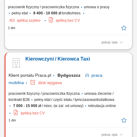
pracownik fizyczny / pracowniczka fizyczna
umowa o pracę
pełny etat
8 400 - 10 000 zł
brutto/mies.
aplikuj szybko
aplikuj bez CV
1 dni
pokaż opis
Miejsce pracy: Irlandia lub Wielka Brytania Zakres obowiązków:
Zapewnianie wsparcia osobom starszym lub z niepełnosprawnościami
Kierowczyni / Kierowca Taxi
w ich codziennym funkcjonowaniu. Pomoc przy ubieraniu, higienie
osobistej oraz spożywaniu posiłków. Przygotowywanie posiłków,
robienie zakupów i wykonywanie...
Klient portalu Praca.pl
Bydgoszcz
praca
mobilna
dziś wygasa
pracownik fizyczny / pracowniczka fizyczna
umowa zlecenie /
kontrakt B2B
pełny etat / część etatu / tymczasowa/dodatkowa
7 000 - 15 000 zł
/ mies. (w zal. od umowy)
rekrutacja online
aplikuj bez CV
1 dni
pokaż opis