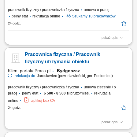
pracownik fizyczny / pracowniczka fizyczna
umowa o pracę
pełny etat
rekrutacja online
Szukamy 10 pracowników
24 godz.
pokaż opis
Opis stanowiska: Montaż konstrukcji stalowych na podstawie rysunku
technicznego. Składanie elementów takich jak belki, słupy, dźwigary czy
Pracownica fizyczna / Pracownik
podesty. Sczepianie elementów metodą MAG przed procesem
spawania. Wykorzystywanie palnika gazowego do przygotowania
fizyczny utrzymania obiektu
elementów. Kontrola poprawności...
Klient portalu Praca.pl
Bydgoszcz
relokacja do:
Jarosławiec (pow. sławieński, gm. Postomino)
pracownik fizyczny / pracowniczka fizyczna
umowa zlecenie / o
pracę
pełny etat
6 500 - 8 500 zł
brutto/mies.
rekrutacja
online
aplikuj bez CV
24 godz.
pokaż opis
Utrzymywanie porządku i czystości na terenie obiektu. Pielęgnacja
terenów zielonych: koszenie, podlewanie, dbanie o roślinność.