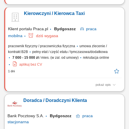
realizowanie przewozów osób za pośrednictwem aplikacji
przewozowych, bezpieczna, punktualna i profesjonalna obsługa
Kierowczyni / Kierowca Taxi
pasażerów, dbanie o wysoką jakość obsługi oraz właściwy stan
powierzonego pojazdu, wykonywanie kursów zgodnie z własną
dostępnością – w dzień, w nocy, w weekendy...
Klient portalu Praca.pl
Bydgoszcz
praca
mobilna
dziś wygasa
pracownik fizyczny / pracowniczka fizyczna
umowa zlecenie /
kontrakt B2B
pełny etat / część etatu / tymczasowa/dodatkowa
7 000 - 15 000 zł
/ mies. (w zal. od umowy)
rekrutacja online
aplikuj bez CV
1 dni
pokaż opis
realizowanie przewozów osób za pośrednictwem aplikacji
przewozowych, bezpieczna, punktualna i profesjonalna obsługa
Doradca / Doradczyni Klienta
pasażerów, dbanie o wysoką jakość obsługi oraz właściwy stan
powierzonego pojazdu, wykonywanie kursów zgodnie z własną
dostępnością – w dzień, w nocy, w weekendy...
Bank Pocztowy S.A.
Bydgoszcz
praca
stacjonarna