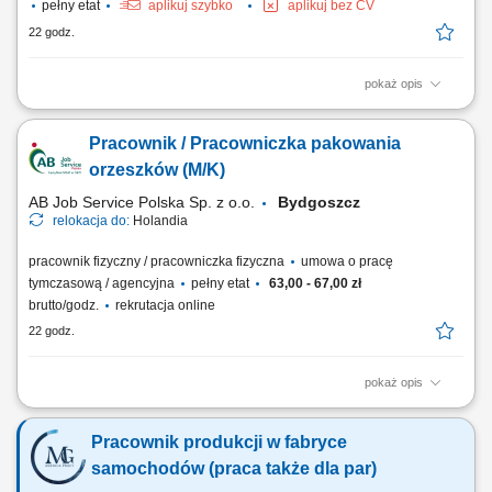
pełny etat
aplikuj szybko
aplikuj bez CV
22 godz.
pokaż opis
Zakres obowiązków: Ręczny montaż miniaturowych komponentów oraz
obsługa linii półautomatycznej. Praca na prostych maszynach
Pracownik / Pracowniczka pakowania
produkcyjnych oraz prasach. Oznakowanie elementów technikami:
laser, tampodruk i hot-print. Kontrola jakościowa oraz raportowanie
orzeszków (M/K)
wykonanych prac.
AB Job Service Polska Sp. z o.o.
Bydgoszcz
relokacja do:
Holandia
pracownik fizyczny / pracowniczka fizyczna
umowa o pracę
tymczasową / agencyjna
pełny etat
63,00 - 67,00 zł
brutto/godz.
rekrutacja online
22 godz.
pokaż opis
Nasz klient to holenderska firma specjalizująca się w produkcji i
dystrybucji zdrowych przekąsek, takich jak orzechy, nasiona i suszone
Pracownik produkcji w fabryce
owoce. Przedsiębiorstwo koncentruje się na wysokiej jakości
produktach, często naturalnych i bez zbędnych dodatków. Działa
samochodów (praca także dla par)
głównie w sektorze...