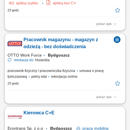
aplikuj szybko
aplikuj bez CV
23 godz.
pokaż opis
Zakres obowiązków: Samodzielne spawanie metodą TIG (ramy,
zbiorniki, silosy) w oparciu o wyśrubowane kryteria; Obróbka materiałów
Pracownik magazynu - magazyn z
o grubości 1,5–8 mm, w tym ich szlifowanie i polerowanie;
Odczytywanie oraz analiza rysunków technicznych w formacie 2D i 3D;
odzieżą - bez doświadczenia
Samodzielna organizacja...
OTTO Work Force
Bydgoszcz
relokacja do:
Holandia
pracownik fizyczny / pracowniczka fizyczna
umowa o pracę
tymczasową
pełny etat
rekrutacja online
23 godz.
pokaż opis
Otrzymujesz pełną stawkę godzinową brutto w wysokości 16,36 €. Na tę
kwotę składa się podstawowe wynagrodzenie w wysokości 15,15 € za
Kierowca C+E
godzinę oraz dodatek ADV, dodatek urlopowy i udział w zyskach. W
zależności od Twoich obowiązków możesz też otrzymać dodatkowe
dodatki, takie...
Erontrans Sp. z o.o.
Bydgoszcz
praca
mobilna