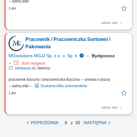
pełny etat
1 dni
pokaż opis
Opis stanowiska Prowadzenie prac z wykorzystaniem maszyn
budowlanych zgodnie z zakresem posiadanych uprawnień.
Pracownik / Pracowniczka Sortowni i
Wykonywanie robót ziemnych oraz innych prac budowlanych na
realizowanych inwestycjach. Codzienna kontrola sprawności
Pakowania
technicznej maszyn i zgłaszanie usterek. Przestrzeganie zasad...
MGsolutions MGJJ Sp. z o. o. Sp. k.
Bydgoszcz
dziś wygasa
relokacja do:
Niemcy
pracownik fizyczny / pracowniczka fizyczna
umowa o pracę
pełny etat
Szukamy kilku pracowników
1 dni
pokaż opis
Twoje zadania: Realizacja prostych prac magazynowych o charakterze
fizycznym; Pakowanie, sortowanie i przygotowanie towarów do wysyłki;
POPRZEDNIA
3
z
20
NASTĘPNA
Konfekcjonowanie produktów według zamówień; Kontrola jakości i
zgodności zamówień; Wsparcie procesów logistycznych w magazynie;