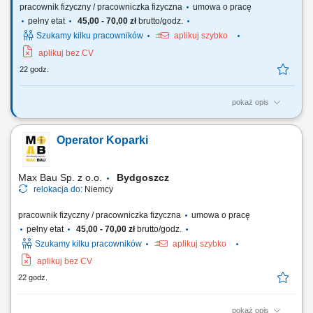
pracownik fizyczny / pracowniczka fizyczna
umowa o pracę
pełny etat
45,00 - 70,00 zł
brutto/godz.
Szukamy kilku pracowników
aplikuj szybko
aplikuj bez CV
22 godz.
pokaż opis
Zakres obowiązków Do Twoich zadań będzie należało: układanie kostki
granitowej i betonowej, montaż krawężników oraz obrzeży,
Operator Koparki
wykonywanie nawierzchni z kamienia naturalnego i elementów
brukarskich, przygotowanie podbudowy pod nawierzchnie, dbałość o
jakość i estetykę wykonywanych...
Max Bau Sp. z o.o.
Bydgoszcz
relokacja do:
Niemcy
pracownik fizyczny / pracowniczka fizyczna
umowa o pracę
pełny etat
45,00 - 70,00 zł
brutto/godz.
Szukamy kilku pracowników
aplikuj szybko
aplikuj bez CV
22 godz.
pokaż opis