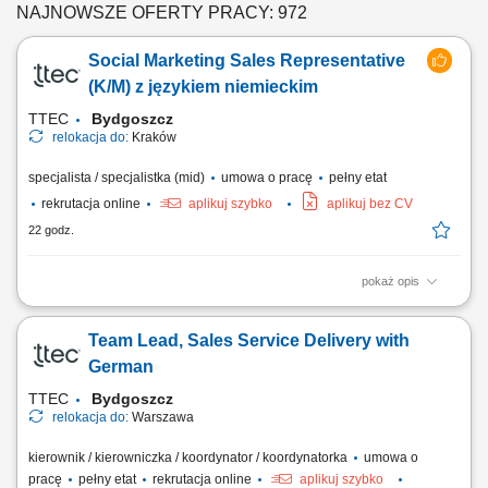
NAJNOWSZE OFERTY PRACY: 972
Social Marketing Sales Representative
(K/M) z językiem niemieckim
TTEC
Bydgoszcz
relokacja do:
Kraków
specjalista / specjalistka (mid)
umowa o pracę
pełny etat
rekrutacja online
aplikuj szybko
aplikuj bez CV
22 godz.
pokaż opis
Opis stanowiska: Kontaktowanie się z klientami z przypisanego portfolio
telefonicznie i mailowo w celu umawiania konsultacji i dosprzedaży;
Team Lead, Sales Service Delivery with
Analizowanie i opracowywanie strategii zarządzania i dosprzedaży kont
klientów; Rozwiązywanie problemów i doradzanie klientom w celu
German
zapewnienia...
TTEC
Bydgoszcz
relokacja do:
Warszawa
kierownik / kierowniczka / koordynator / koordynatorka
umowa o
pracę
pełny etat
rekrutacja online
aplikuj szybko