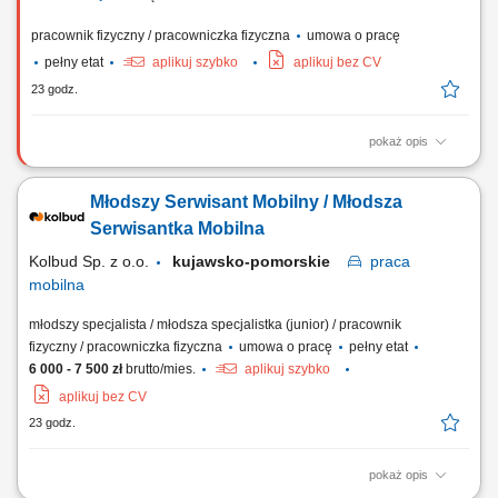
pracownik fizyczny / pracowniczka fizyczna
umowa o pracę
pełny etat
aplikuj szybko
aplikuj bez CV
23 godz.
pokaż opis
Zadania Budowanie i instalowanie tras kablowych; Montaż
okablowania oraz instalacji elektrycznych; Instalacja gniazd,
Młodszy Serwisant Mobilny / Młodsza
przełączników i oświetlenia; Montaż urządzeń kontrolnych i
sterowniczych; Składanie rozdzielnic oraz szaf sterowniczych;
Serwisantka Mobilna
Kolbud Sp. z o.o.
kujawsko-pomorskie
praca
mobilna
młodszy specjalista / młodsza specjalistka (junior) / pracownik
fizyczny / pracowniczka fizyczna
umowa o pracę
pełny etat
6 000 - 7 500 zł
brutto/mies.
aplikuj szybko
aplikuj bez CV
23 godz.
pokaż opis