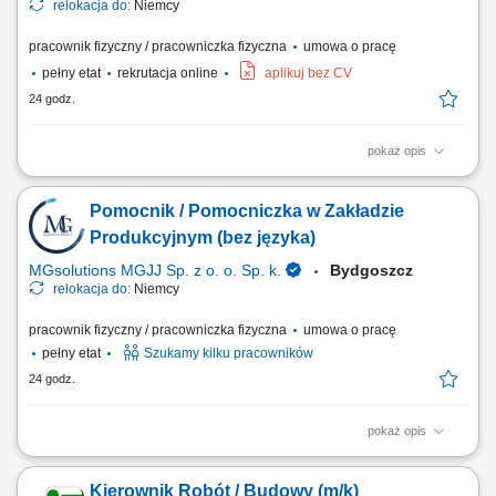
relokacja do:
Niemcy
pracownik fizyczny / pracowniczka fizyczna
umowa o pracę
pełny etat
rekrutacja online
aplikuj bez CV
24 godz.
pokaż opis
Opis stanowiska Sprawna obsługa transportowa niemieckich projektów
budowlanych poprzez dostarczanie materiałów i ciężkiego sprzętu;
Pomocnik / Pomocniczka w Zakładzie
Współpraca z brygadą na budowie przy operacjach załadunkowych
oraz bieżących pracach terenowych; Optymalne planowanie krótkich
Produkcyjnym (bez języka)
tras przejazdu pomiędzy...
MGsolutions MGJJ Sp. z o. o. Sp. k.
Bydgoszcz
relokacja do:
Niemcy
pracownik fizyczny / pracowniczka fizyczna
umowa o pracę
pełny etat
Szukamy kilku pracowników
24 godz.
pokaż opis
Opis stanowiska Wykonywanie podstawowych, niewymagających
trudnego wdrożenia zadań przy montażu i obróbce komponentów
Kierownik Robót / Budowy (m/k)
motoryzacyjnych; Sprawne przygotowywanie gotowych elementów do