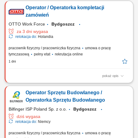
przemysłowych. Montaż i podłączanie rozdzielnic SN oraz NN.
Operator / Operatorka kompletacji
Instalacja transformatorów i urządzeń technologicznych. Wykonywanie
tras kablowych oraz podłączanie instalacji przemysłowych. Montaż
zamówień
elementów automatyki i...
OTTO Work Force
Bydgoszcz
za 3 dni wygasa
relokacja do:
Holandia
pracownik fizyczny / pracowniczka fizyczna
umowa o pracę
tymczasową
pełny etat
rekrutacja online
1 dni
pokaż opis
Opis stanowiska Realizacja procesów magazynowych związanych z
przyjmowaniem i wysyłką towarów; Rozładunek dostaw oraz
Operator Sprzętu Budowlanego /
przygotowywanie przesyłek do transportu; Kompletowanie zamówień
zgodnie z dokumentacją magazynową; Sortowanie, przepakowywanie i
Operatorka Sprzętu Budowlanego
przygotowywanie produktów do dalszej...
Bilfinger ISP Poland Sp. z o.o.
Bydgoszcz
dziś wygasa
relokacja do:
Niemcy
pracownik fizyczny / pracowniczka fizyczna
umowa o pracę