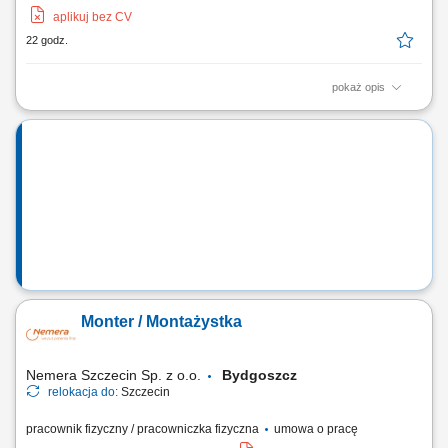
aplikuj bez CV
22 godz.
pokaż opis
Opis stanowiska: Wspieranie i motywowanie zespołu w osiąganiu
celów; Odpowiadanie na pytania współpracowników, rozwiązywanie
problemów i eskalacji klientów; Zapewnianie wysokiej jakości obsługi
klienta podczas każdej rozmowy; Pełnienie roli menedżera pierwszej
linii dla zespołu;...
Monter / Montażystka
Nemera Szczecin Sp. z o.o.
Bydgoszcz
relokacja do:
Szczecin
pracownik fizyczny / pracowniczka fizyczna
umowa o pracę