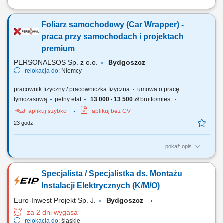
Spawanie rur; Wykonywanie złączy w różnych pozycjach (HL-045, H-
L045 itp.) z zachowaniem pełnego przetopu wewnątrz rury; Spawanie
Foliarz samochodowy (Car Wrapper) -
rurociągów o zróżnicowanych średnicach;
praca przy samochodach i projektach
premium
PERSONALSOS Sp. z o.o.
Bydgoszcz
relokacja do:
Niemcy
pracownik fizyczny / pracowniczka fizyczna
umowa o pracę
tymczasową
pełny etat
13 000 - 13 500 zł
brutto/mies.
aplikuj szybko
aplikuj bez CV
23 godz.
pokaż opis
Zadania: oklejanie samochodów osobowych i dostawczych folią,
wykonywanie pełnych i częściowych foliowań pojazdów, aplikacja
Specjalista / Specjalistka ds. Montażu
grafik reklamowych na pojazdach, przygotowanie powierzchni do
oklejania, precyzyjne docinanie i aplikacja folii, kontrola jakości
Instalacji Elektrycznych (K/M/O)
wykonanych prac, współpraca z...
Euro-Inwest Projekt Sp. J.
Bydgoszcz
za 2 dni wygasa
relokacja do:
śląskie