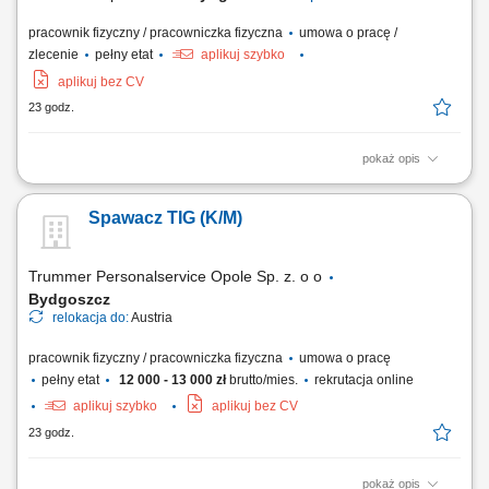
pracownik fizyczny / pracowniczka fizyczna
umowa o pracę /
zlecenie
pełny etat
aplikuj szybko
aplikuj bez CV
23 godz.
pokaż opis
linia nocna- Bydgoszcz-Piotrków Trybunalski-Bydgoszcz Obowiązki:
praca na linii nocnej 17.00 – 6.00 (WEEKENDY WOLNE) transport
Spawacz TIG (K/M)
towarów linią nocną (Bydgoszcz-Piotrków Trybunalski-Bydgoszcz)
Trummer Personalservice Opole Sp. z. o o
Bydgoszcz
relokacja do:
Austria
pracownik fizyczny / pracowniczka fizyczna
umowa o pracę
pełny etat
12 000 - 13 000 zł
brutto/mies.
rekrutacja online
aplikuj szybko
aplikuj bez CV
23 godz.
pokaż opis