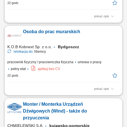
22 godz.
pokaż opis
zapewnianie profesjonalnej obsługi klienta w języku angielskim
udzielanie wsparcia w zakresie produktów, zamówień oraz kont
Osoba do prac murarskich
użytkowników; odpowiadanie na pytania klientów i pomoc w
rozwiązywaniu bieżących problemów; diagnozowanie podstawowych
zgłoszeń dotyczących produktów i...
K.O.B Kobnext Sp. z o.o.
Bydgoszcz
relokacja do:
Niemcy
pracownik fizyczny / pracowniczka fizyczna
umowa o pracę
pełny etat
aplikuj bez CV
22 godz.
pokaż opis
Zakres obowiązków: Wykonywanie prac murarskich na zaprawę i na
klej Inne prace budowlane - pomocnicze
Monter / Monterka Urządzeń
Dźwigowych (Wind) - także do
przyuczenia
CHMIELEWSKI S.A.
kujawsko-pomorskie