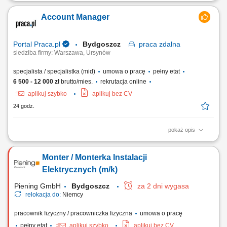
Miejsce pracy: woj. kujawsko-pomorskie Wynagrodzenie zasadnicze:
6000-7500 brutto Opis stanowiska Wykonywanie prac serwisowych i
Account Manager
technicznych u klientów. Diagnozowanie usterek oraz wsparcie przy
naprawach i konserwacji urządzeń. Realizacja zadań w terenie z
wykorzystaniem narzędzi serwisowych....
Portal Praca.pl
Bydgoszcz
praca
zdalna
siedziba firmy: Warszawa, Ursynów
specjalista / specjalistka (mid)
umowa o pracę
pełny etat
6 500 - 12 000 zł
brutto/mies.
rekrutacja online
aplikuj szybko
aplikuj bez CV
24 godz.
pokaż opis
Zakres obowiązków: Aktywne pozyskiwanie nowych klientów B2B –
głównie poprzez: - Kontakt telefoniczny, - Mailowy, - Spotkania online.
Monter / Monterka Instalacji
Docieranie do nowych firm i decydentów – systematyczna praca na
rynku; Prowadzenie spotkań i prezentacja oferty firmy; Przygotowywanie
Elektrycznych (m/k)
ofert oraz...
Piening GmbH
Bydgoszcz
za 2 dni wygasa
relokacja do:
Niemcy
pracownik fizyczny / pracowniczka fizyczna
umowa o pracę
pełny etat
aplikuj szybko
aplikuj bez CV