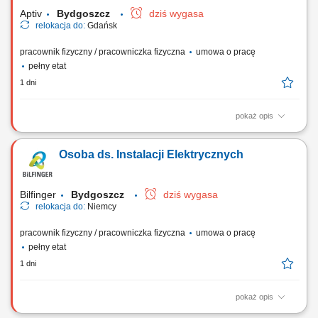
Klientów...
Aptiv
Bydgoszcz
dziś wygasa
relokacja do:
Gdańsk
pracownik fizyczny / pracowniczka fizyczna
umowa o pracę
pełny etat
1 dni
pokaż opis
Twoja rola: Zapewnienie ciągłości produkcji oraz niezawodności
maszyn (montaż, test, pakowanie). Bieżące naprawy i konserwacja
Osoba ds. Instalacji Elektrycznych
urządzeń produkcyjnych. Szybkie reagowanie na awarie i
dokumentowanie działań w bazie danych. Przygotowywanie linii do
pracy oraz zgłaszanie usprawnień (wnioski...
Bilfinger
Bydgoszcz
dziś wygasa
relokacja do:
Niemcy
pracownik fizyczny / pracowniczka fizyczna
umowa o pracę
pełny etat
1 dni
pokaż opis
Opis stanowiska Realizacja prac elektrycznych przy inwestycjach