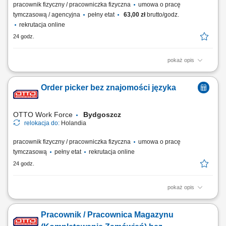
pracownik fizyczny / pracowniczka fizyczna
umowa o pracę
tymczasową / agencyjna
pełny etat
63,00 zł
brutto/godz.
rekrutacja online
24 godz.
pokaż opis
Zakres obowiązków: Sadzenie sadzonek zgodnie ze standardami
jakości; Pielęgnacja, czyszczenie oraz kontrola prawidłowego wzrostu
Order picker bez znajomości języka
roślin; Zbiór, sortowanie i układanie kwiatów według zamówień;
Przygotowywanie materiału roślinnego do wysyłki i dalszych etapów
produkcji; Dbanie o...
OTTO Work Force
Bydgoszcz
relokacja do:
Holandia
pracownik fizyczny / pracowniczka fizyczna
umowa o pracę
tymczasową
pełny etat
rekrutacja online
24 godz.
pokaż opis
Twoje codzienne zadania Kompletujesz i przygotowujesz zamówienia
supermarketowe. Będziesz: Kompletować produkty przy użyciu skanera
Pracownik / Pracownica Magazynu
ręcznego lub systemu voice picking Sprawdzać, czy wybierasz właściwy
produkt, w odpowiedniej ilości i jakości Pakować zamówienia tak, aby