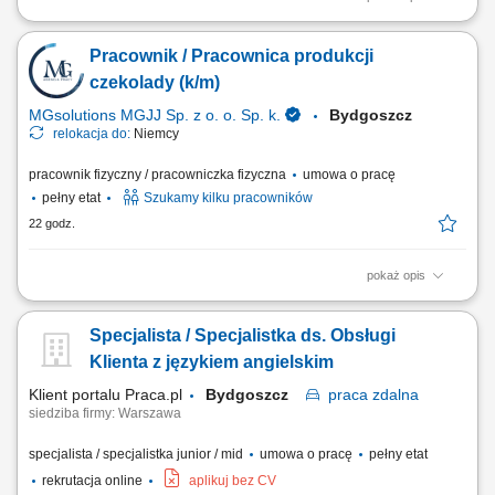
Zakres obowiązków Do głównych zadań należeć będzie: obsługa
koparki podczas realizacji robót ziemnych, wykonywanie wykopów pod
Pracownik / Pracownica produkcji
sieci wodno-kanalizacyjne, kablowe i inne instalacje podziemne,
współpraca z brygadą budowlaną przy realizacji inwestycji, kontrola
czekolady (k/m)
stanu technicznego...
MGsolutions MGJJ Sp. z o. o. Sp. k.
Bydgoszcz
relokacja do:
Niemcy
pracownik fizyczny / pracowniczka fizyczna
umowa o pracę
pełny etat
Szukamy kilku pracowników
22 godz.
pokaż opis
Opis stanowiska: Pakowanie i układanie wyrobów czekoladowych oraz
słodkich przekąsek; Pomocnicze prace produkcyjne i kontrola jakości
Specjalista / Specjalistka ds. Obsługi
gotowych wyrobów;
Klienta z językiem angielskim
Klient portalu Praca.pl
Bydgoszcz
praca
zdalna
siedziba firmy: Warszawa
specjalista / specjalistka junior / mid
umowa o pracę
pełny etat
rekrutacja online
aplikuj bez CV