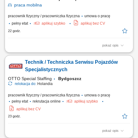
praca
mobilna
pracownik fizyczny / pracowniczka fizyczna
umowa o pracę
pełny etat
aplikuj szybko
aplikuj bez CV
22 godz.
pokaż opis
Opis stanowiska Instalowanie i wprawianie w ruch ciągów dźwigowych
(zarówno w nowych obiektach, jak i przy projektach modernizacyjnych).
Technik / Techniczka Serwisu Pojazdów
Przeprowadzanie odbiorów jakościowych wykonanego montażu oraz
bieżąca weryfikacja parametrów technicznych. Potwierdzanie spójności
Specjalistycznych
instalacji z...
OTTO Special Staffing
Bydgoszcz
relokacja do:
Holandia
pracownik fizyczny / pracowniczka fizyczna
umowa o pracę
pełny etat
rekrutacja online
aplikuj szybko
aplikuj bez CV
23 godz.
pokaż opis
Opis stanowiska: wykonywanie diagnostyki oraz napraw pojazdów i