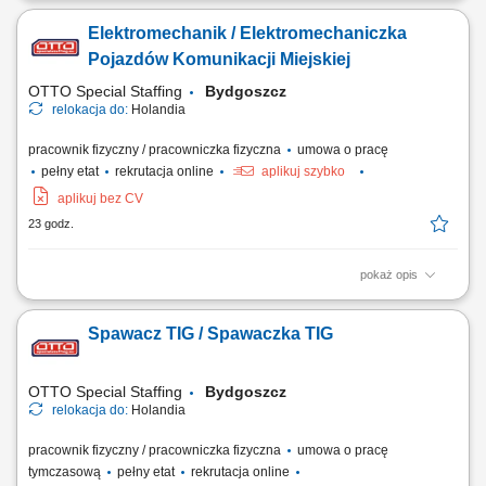
maszyn specjalistycznych, serwisowanie układów elektrycznych,
Elektromechanik / Elektromechaniczka
napędowych oraz systemów wysokiego napięcia, przeprowadzanie
przeglądów technicznych i działań konserwacyjnych, usuwanie usterek
Pojazdów Komunikacji Miejskiej
mechanicznych, elektrycznych oraz...
OTTO Special Staffing
Bydgoszcz
relokacja do:
Holandia
pracownik fizyczny / pracowniczka fizyczna
umowa o pracę
pełny etat
rekrutacja online
aplikuj szybko
aplikuj bez CV
23 godz.
pokaż opis
Opis stanowiska: wykonywanie diagnostyki oraz napraw autobusów i
pojazdów transportu zbiorowego, usuwanie usterek w układach
Spawacz TIG / Spawaczka TIG
elektrycznych, elektronicznych oraz napędowych, realizacja przeglądów
technicznych i kontroli stanu technicznego pojazdów, serwisowanie
układów hamulcowych,...
OTTO Special Staffing
Bydgoszcz
relokacja do:
Holandia
pracownik fizyczny / pracowniczka fizyczna
umowa o pracę
tymczasową
pełny etat
rekrutacja online