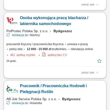
pokaż opis
Zakres obowiązków: Przygotowanie, zwijanie i pakowanie placków roti,
wrapów oraz gotowych posiłków; Praca produkcyjna przy wytwarzaniu
Osoba wykonująca pracę blacharza /
przekąsek i składników dań kuchni świata; Dbanie o zachowanie
rygorystycznych standardów higieny przy żywności;
lakiernika samochodowego
PolProtec Polska Sp. z o.o.
Bydgoszcz
relokacja do:
Niemcy
pracownik fizyczny / pracowniczka fizyczna
umowa o pracę
pełny etat
12 000 - 15 000 zł
brutto/mies.
rekrutacja online
aplikuj szybko
aplikuj bez CV
24 godz.
pokaż opis
Obowiązki: przygotowanie elementów karoserii do lakierowania
(szpachlowanie, szlifowanie, podkłady) lakierowanie przy użyciu
Pracownik / Pracowniczka Hodowli i
nowoczesnych metod natryskowych (głównie lakiery wodne)
polerowanie i wykończenie powierzchni;
Pielęgnacji Roślin
AB Job Service Polska Sp. z o.o.
Bydgoszcz
relokacja do:
Holandia