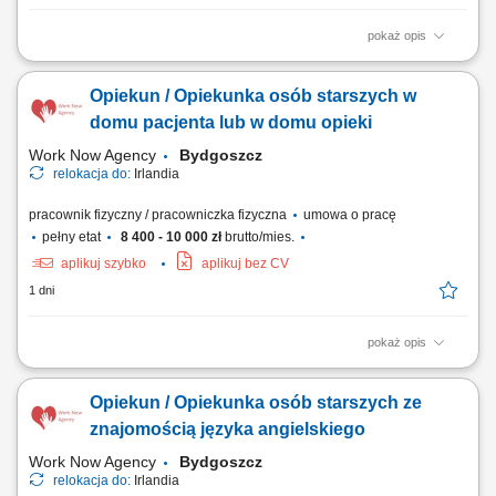
pokaż opis
Opis stanowiska Prace przy linii produkcyjnej - produkcja z czekolady
Pakowanie i układanie towaru; Kontrola jakości; Inne proste prace
Opiekun / Opiekunka osób starszych w
pomocnicze na hali produkcyjnej; Znajomość języka oraz
doświadczenie nie są wymagane Mile widziane również pary (wspólne
domu pacjenta lub w domu opieki
zakwaterowanie oraz ten sam grafik pracy)
Work Now Agency
Bydgoszcz
relokacja do:
Irlandia
pracownik fizyczny / pracowniczka fizyczna
umowa o pracę
pełny etat
8 400 - 10 000 zł
brutto/mies.
aplikuj szybko
aplikuj bez CV
1 dni
pokaż opis
Miejsce pracy: Irlandia lub Wielka Brytania Opis stanowiska: Opieka nad
osobami starszymi lub opieka nad osobami niepełnosprawnymi w ich
Opiekun / Opiekunka osób starszych ze
domach. Pomoc przy ubieraniu się, jedzeniu, higienie osobistej,
gotowaniu, zakupach, pracach domowych.
znajomością języka angielskiego
Work Now Agency
Bydgoszcz
relokacja do:
Irlandia