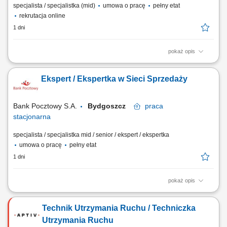
specjalista / specjalistka (mid)
umowa o pracę
pełny etat
rekrutacja online
1 dni
pokaż opis
Twój zakres obowiązków diagnozowanie potrzeb i oczekiwań Klientów,
nawiązywanie i utrzymywanie relacji z Klientami, realizacja celów
Ekspert / Ekspertka w Sieci Sprzedaży
sprzedażowych, kształtowanie pozytywnego wizerunku Banku poprzez
wysoką jakość obsługi, operacyjna obsługa Klientów detalicznych,
małych i średnich firm.
Bank Pocztowy S.A.
Bydgoszcz
praca
stacjonarna
specjalista / specjalistka mid / senior / ekspert / ekspertka
umowa o pracę
pełny etat
1 dni
pokaż opis
Twój zakres obowiązków Diagnozowanie potrzeb i oczekiwań Klientów;
Aktywne pozyskiwanie Klientów i utrzymywanie z nimi pozytywnych
Technik Utrzymania Ruchu / Techniczka
relacji; Realizacja celów sprzedażowych; Kształtowanie pozytywnego
wizerunku Banku poprzez wysoką jakość obsługi; Operacyjna obsługa
Utrzymania Ruchu