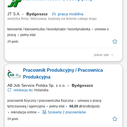
wysyłki, w tym ich bezpieczne pakowanie i etykietowanie; Wsparcie
bieżących procesów wytwórczych na...
JT S.A.
Bydgoszcz
praca
mobilna
siedziba firmy: Warszawa, budowy na terenie całego kraju
kierownik / kierowniczka / koordynator / koordynatorka
umowa o
pracę
pełny etat
24 godz.
pokaż opis
DO TWOICH ZADAŃ NALEŻEĆ BĘDZIE: Realizacja projektów
inwestycyjnych o charakterze infrastrukturalnym i przemysłowym, stacje
Pracownik Produkcyjny / Pracownica
gazowe, tłocznie gazu oraz gazociągi wysokiego ciśnienia;
Sprawowanie stałej kontroli oraz bieżącego nadzoru nad procesem
Produkcyjna
realizacji robót; Rozliczanie kosztów...
AB Job Service Polska Sp. z o.o.
Bydgoszcz
relokacja do:
Holandia
pracownik fizyczny / pracowniczka fizyczna
umowa o pracę
tymczasową / agencyjna
pełny etat
66,00 zł
brutto/godz.
rekrutacja online
Szukamy 2 pracowników
24 godz.