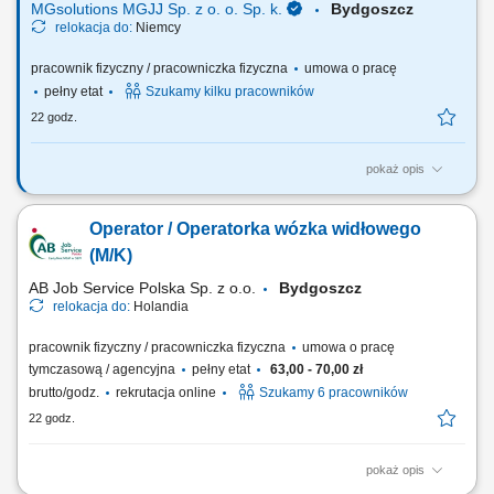
MGsolutions MGJJ Sp. z o. o. Sp. k.
Bydgoszcz
relokacja do:
Niemcy
pracownik fizyczny / pracowniczka fizyczna
umowa o pracę
pełny etat
Szukamy kilku pracowników
22 godz.
pokaż opis
Opis stanowiska Praca przy produkcji części samochodowych - np.
elementów wyposażenia Proste prace pomocnicze; Układanie /
Operator / Operatorka wózka widłowego
pakowanie elementów;
(M/K)
AB Job Service Polska Sp. z o.o.
Bydgoszcz
relokacja do:
Holandia
pracownik fizyczny / pracowniczka fizyczna
umowa o pracę
tymczasową / agencyjna
pełny etat
63,00 - 70,00 zł
brutto/godz.
rekrutacja online
Szukamy 6 pracowników
22 godz.
pokaż opis