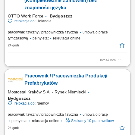
(Kompletowanie Zamówień) bez
były gotowe do...
znajomości języka
OTTO Work Force
Bydgoszcz
relokacja do:
Holandia
pracownik fizyczny / pracowniczka fizyczna
umowa o pracę
tymczasową
pełny etat
rekrutacja online
24 godz.
pokaż opis
Zadania Przygotowywanie zamówień dla klientów e-supermarketu z
wykorzystaniem nowoczesnych systemów głosowych i skanerów.
Pracownik / Pracowniczka Produkcji
Selekcja produktów pod kątem ich właściwego stanu, świeżości oraz
poprawnej liczby sztuk. Zabezpieczanie towarów i układanie ich w
Prefabrykatów
pojemnikach transportowych....
Mostostal Kraków S.A. - Rynek Niemiecki
Bydgoszcz
relokacja do:
Niemcy
pracownik fizyczny / pracowniczka fizyczna
umowa o pracę
pełny etat
rekrutacja online
Szukamy 10 pracowników
24 godz.