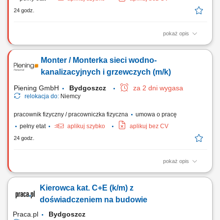
24 godz.
pokaż opis
Stosunek pracy: stałe zatrudnienie w naszej firmie Czas trwania
umowy: nieokreślony Rozpoczęcie pracy: od zaraz Opis stanowiska:
Monter / Monterka sieci wodno-
Realizacja zadań z zakresu szeroko pojętej elektryki budowlanej,
przemysłowej oraz automatyki. Budowanie systemów sterowania
kanalizacyjnych i grzewczych (m/k)
poprzez okablowanie szaf rozdzielczych...
Piening GmbH
Bydgoszcz
za 2 dni wygasa
relokacja do:
Niemcy
pracownik fizyczny / pracowniczka fizyczna
umowa o pracę
pełny etat
aplikuj szybko
aplikuj bez CV
24 godz.
pokaż opis
Opis stanowiska: Zakładanie oraz podłączanie wewnętrznych
systemów wodno-kanalizacyjnych i grzewczych. Realizacja prac
Kierowca kat. C+E (k/m) z
instalacyjnych przy sieciach centralnego ogrzewania oraz
urządzeniach sanitarnych. Serwisowanie, usuwanie awarii i dbanie o
doświadczeniem na budowie
prawidłowy stan techniczny układów wentylacji...
Praca.pl
Bydgoszcz