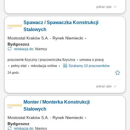
pokaż opis
Opis stanowiska: Przygotowywanie szalunków do kolejnego procesu
produkcyjnego. Umieszczanie zbrojenia oraz elementów montażowych
Spawacz / Spawaczka Konstrukcji
w formach. Wsparcie procesu betonowania, w tym zagęszczanie
mieszanki betonowej. Wyrównywanie powierzchni betonu oraz kontrola
Stalowych
jakości wykonanych elementów. Dbanie...
Mostostal Kraków S.A. - Rynek Niemiecki
Bydgoszcz
relokacja do:
Niemcy
pracownik fizyczny / pracowniczka fizyczna
umowa o pracę
pełny etat
rekrutacja online
Szukamy 10 pracowników
24 godz.
pokaż opis
Opis stanowiska: Spawanie elementów i konstrukcji stalowych metodą
MAG 135. Wykonywanie spoin pachwinowych i czołowych zgodnie z
Monter / Monterka Konstrukcji
dokumentacją techniczną. Kontrola jakości wykonanych spoin oraz
przygotowanie elementów do dalszej produkcji. Praca na hali
Stalowych
produkcyjnej z zachowaniem...
Mostostal Kraków S.A. - Rynek Niemiecki
Bydgoszcz
relokacja do:
Niemcy