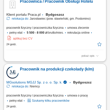
Pracownica / Pracownik Obsługi Hotelu
Odśnieżanie w okresie zimowym. Utrzymywanie czystości w
pomieszczeniach gospodarczych oraz na alejkach i chodnikach.
Drobne prace techniczne i pomocnicze:...
Klient portalu Praca.pl
Bydgoszcz
relokacja do:
Jarosławiec (pow. sławieński, gm. Postomino)
pracownik fizyczny / pracowniczka fizyczna
umowa zlecenie
pełny etat
5 500 - 8 000 zł
brutto/mies.
rekrutacja online
aplikuj bez CV
24 godz.
pokaż opis
sprzątanie i przygotowywanie pokoi dla gości, pomoc w restauracji
hotelowej lub w kuchni, prace związane z bieżącą obsługą hotelu.
Pracownik na produkcji czekolady (k/m)
MGsolutions MGJJ Sp. z o. o. Sp. k.
Bydgoszcz
relokacja do:
Niemcy
pracownik fizyczny / pracowniczka fizyczna
umowa o pracę
pełny etat
Szukamy kilku pracowników
24 godz.