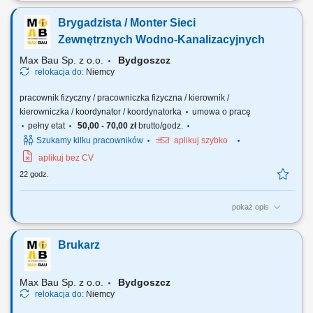
Jako operator/ operatorka wózka widłowego dołączysz do nowoczesnej
firmy logistycznej, specjalizującej się w transporcie intermodalnym oraz
Brygadzista / Monter Sieci
dystrybucji artykułów niespożywczych do sklepów Lidl w całej Europie
(m.in. sprzęt ogrodowy, narzędzia, grille, trampoliny, akcesoria
Zewnętrznych Wodno-Kanalizacyjnych
rowerowe)....
Max Bau Sp. z o.o.
Bydgoszcz
relokacja do:
Niemcy
pracownik fizyczny / pracowniczka fizyczna / kierownik /
kierowniczka / koordynator / koordynatorka
umowa o pracę
pełny etat
50,00 - 70,00 zł
brutto/godz.
Szukamy kilku pracowników
aplikuj szybko
aplikuj bez CV
22 godz.
pokaż opis
Zakres obowiązków wykonywanie prac związanych z budową i
montażem zewnętrznych sieci wodno-kanalizacyjnych, organizacja i
Brukarz
koordynacja pracy brygady (stanowisko brygadzisty), praca zgodnie z
dokumentacją techniczną, obsługa niwelatora oraz niwelatora
laserowego, dbałość o jakość oraz...
Max Bau Sp. z o.o.
Bydgoszcz
relokacja do:
Niemcy