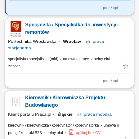
pokaż opis
GŁÓWNE ZADANIA: kierowanie, koordynowanie oraz organizowanie
pracy i nadzorowanie prawidłowego wykonywania zadań przez
Specjalista / Specjalistka ds. inwestycji i
pracowników Sekcji Inwestycji Sojuszniczych i Programowych, nadzór i
kontrolę nad realizowanymi robotami budowlanymi w zakresie
remontów
przestrzegania obowiązujących przepisów...
Politechnika Wrocławska
Wrocław
praca
stacjonarna
specjalista / specjalistka (mid)
umowa o pracę
pełny etat
22 godz.
pokaż opis
Osoba zatrudniona na tym stanowisku będzie odpowiedzialna za
wsparcie techniczne Działu w zakresie terminowego realizowania
Kierownik / Kierowniczka Projektu
zadań remontowych i inwestycyjnych na Politechnice Wrocławskiej.
Zakres obowiązków: prowadzenie wraz z liderem zespołu zadań
Budowlanego
remontowych i inwestycyjnych, udział w...
Klient portalu Praca.pl
śląskie
praca
mobilna
kierownik / kierowniczka / koordynator / koordynatorka
umowa o
pracę / kontrakt B2B
pełny etat
aplikuj bez CV