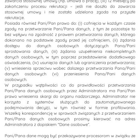
zawarcia stosownej umowy (np. umowa o pracę), (iii) 12 miesięcy po
zakończeniu procesu rekrutacji – jeśli nie doszło do zawarcia
stosownej umowy i nie została udzielona zgoda na przyszłe
rekrutacje.
Posiada również Pani/Pan prawo do: (i) cofnięcia w każdym czasie
zgody na przetwarzanie Pani/Pana danych, z tym że pozostaje to
bez wpływu na zgodność z prawem przetwarzania danych, którego
dokonano na podstawie zgody przed jej cofnięciem, (ii) żądania
dostępu do danych osobowych dotyczących Pana/Pani
sprostowania danych, (iii) żądania uzupełnienia niekompletnych
danych osobowych, w tym poprzez przedstawienie dodatkowego
oświadczenia, (iv) usunięcia danych lub ograniczenia przetwarzania;
(v) wniesienia sprzeciwu wobec dalszego przetwarzania Pana/Pani
danych osobowych (vi) przeniesienia Pana/Pani danych
osobowych.
W przypadku wątpliwości co do prawidłowości przetwarzania
Pani/Pana danych osobowych przez Administratora ma Pani/Pan
prawo wniesienia skargi do organu nadzorczego. Administrator nie
korzysta z systemów służących do zautomatyzowanego
podejmowania decyzji, w tym również w formie profilowania.
Wszelką korespondencję w sprawach związanych z przetwarzaniem
Pani/Pana danych osobowych prosimy kierować na adres
Administratora z dopiskiem "Dane osobowe”.
Pani/Pana dane mogą być przekazywane procesorom w związku ze