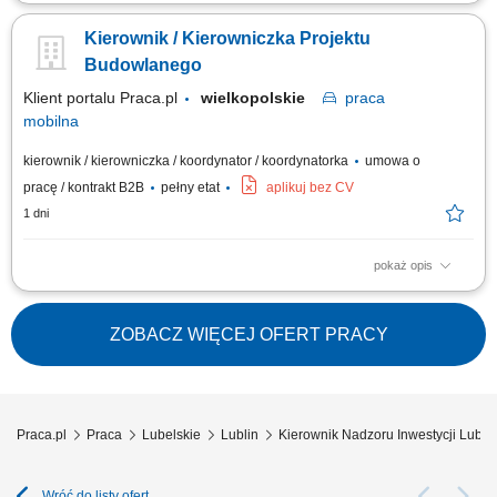
kierowanie i nadzorowanie prac budowlanych zgodnie z dokumentacją
techniczną, harmonogramem i zasadami BHP; kontrola jakości i
Kierownik / Kierowniczka Projektu
terminowości wykonywanych robót; zarządzanie zespołem pracowników
oraz podwykonawcami; optymalizacja technologiczno-materiałowa
Budowlanego
realizowanych inwestycji;...
Klient portalu Praca.pl
wielkopolskie
praca
mobilna
kierownik / kierowniczka / koordynator / koordynatorka
umowa o
pracę / kontrakt B2B
pełny etat
aplikuj bez CV
1 dni
pokaż opis
kierowanie i nadzorowanie prac budowlanych zgodnie z dokumentacją
techniczną, harmonogramem i zasadami BHP; kontrola jakości i
terminowości wykonywanych robót; zarządzanie zespołem pracowników
ZOBACZ WIĘCEJ OFERT PRACY
oraz podwykonawcami; optymalizacja technologiczno-materiałowa
realizowanych inwestycji;...
Praca.pl
Praca
Lubelskie
Lublin
Kierownik Nadzoru Inwestycji Lublin
Wróć do listy ofert