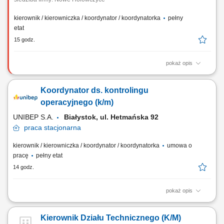
kierownik / kierowniczka / koordynator / koordynatorka
pełny
etat
15 godz.
pokaż opis
Miejsce pracy: budowy na terenie całego kraju Opis stanowiska
Realizacja projektów infrastrukturalnych i przemysłowych, w tym
Koordynator ds. kontrolingu
gazociągi wysokiego ciśnienia oraz stacje i tłocznie gazowe, Bieżący
nadzór nad pracami budowlanymi i dokumentacją kontraktową,
operacyjnego (k/m)
Sporządzanie zestawień...
UNIBEP S.A.
Białystok, ul. Hetmańska 92
praca
stacjonarna
kierownik / kierowniczka / koordynator / koordynatorka
umowa o
pracę
pełny etat
14 godz.
pokaż opis
Twoim zadaniem będzie: Pomoc w zarządzaniu procesem identyfikacji,
pomiaru i mitygacji ryzyk biznesowych, ryzyk realizacji założeń
Kierownik Działu Technicznego (K/M)
budżetowych lub finansowych kontraktów, Wsparcie w koordynacji i