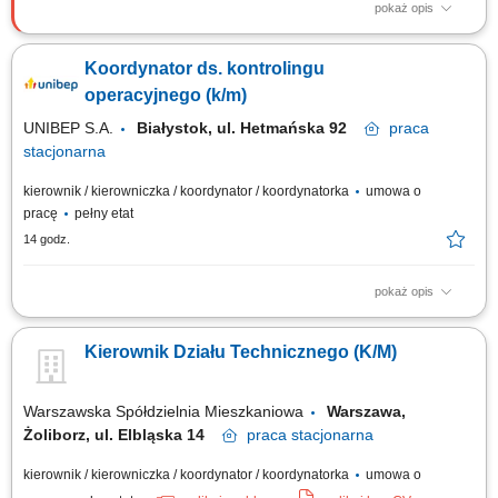
pokaż opis
Miejsce pracy: budowy na terenie całego kraju Opis stanowiska
Realizacja projektów infrastrukturalnych i przemysłowych, w tym
Koordynator ds. kontrolingu
gazociągi wysokiego ciśnienia oraz stacje i tłocznie gazowe, Bieżący
nadzór nad pracami budowlanymi i dokumentacją kontraktową,
operacyjnego (k/m)
Sporządzanie zestawień...
UNIBEP S.A.
Białystok, ul. Hetmańska 92
praca
stacjonarna
kierownik / kierowniczka / koordynator / koordynatorka
umowa o
pracę
pełny etat
14 godz.
pokaż opis
Twoim zadaniem będzie: Pomoc w zarządzaniu procesem identyfikacji,
pomiaru i mitygacji ryzyk biznesowych, ryzyk realizacji założeń
Kierownik Działu Technicznego (K/M)
budżetowych lub finansowych kontraktów, Wsparcie w koordynacji i
kontroli procesu przygotowywania planów rzeczowo finansowych na
budowach, Udział w...
Warszawska Spółdzielnia Mieszkaniowa
Warszawa,
Żoliborz, ul. Elbląska 14
praca
stacjonarna
kierownik / kierowniczka / koordynator / koordynatorka
umowa o