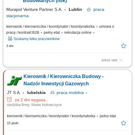
Budowlanych (m/k)
Murapol Venture Partner S.A.
Lublin
praca
stacjonarna
kierownik / kierowniczka / koordynator / koordynatorka
umowa o
pracę / kontrakt B2B
pełny etat
rekrutacja online
Szukamy kilku pracowników
3 dni
pokaż opis
Zakres obowiązków: Nadzór nad realizacją inwestycji zgodnie z
budżetem i harmonogramem. Organizacja i ofertowanie prac
Kierownik / Kierowniczka Budowy -
budowlanych, wybór oraz negocjacje z podwykonawcami. Prowadzenie
dokumentacji formalno-prawnej inwestycji. Przygotowanie i
Nadzór Inwestycji Gazowych
kompletowanie dokumentacji do uzyskania Pozwolenia...
JT S.A.
lubelskie
praca
mobilna
za 2 dni wygasa
siedziba firmy: Nowe Hołowczyce
kierownik / kierowniczka / koordynator / koordynatorka
pełny etat
15 godz.