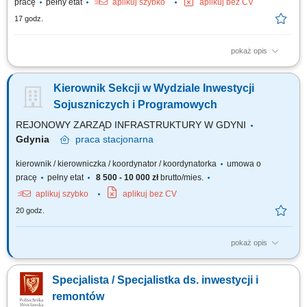
pracę
pełny etat
aplikuj szybko
aplikuj bez CV
17 godz.
pokaż opis
Zakres obowiązków: Zarządzanie Działem Technicznym Administracji
Osiedla Kierowanie pracą Działu Technicznego; Organizacja i
Kierownik Sekcji w Wydziale Inwestycji
koordynacja pracy zespołów technicznych; Planowanie, delegowanie i
nadzór nad realizacją zadań; Zapewnienie funkcjonowania działu
Sojuszniczych i Programowych
zgodnie z regulaminami i...
REJONOWY ZARZĄD INFRASTRUKTURY W GDYNI
Gdynia
praca
stacjonarna
kierownik / kierowniczka / koordynator / koordynatorka
umowa o
pracę
pełny etat
8 500 - 10 000 zł
brutto/mies.
aplikuj szybko
aplikuj bez CV
20 godz.
pokaż opis
GŁÓWNE ZADANIA: kierowanie, koordynowanie oraz organizowanie
pracy i nadzorowanie prawidłowego wykonywania zadań przez
Specjalista / Specjalistka ds. inwestycji i
pracowników Sekcji Inwestycji Sojuszniczych i Programowych, nadzór i
kontrolę nad realizowanymi robotami budowlanymi w zakresie
remontów