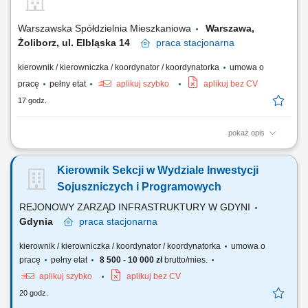
kontroli procesu przygotowywania planów rzeczowo finansowych na
budowach, Udział w...
Warszawska Spółdzielnia Mieszkaniowa
Warszawa,
Żoliborz, ul. Elbląska 14
praca
stacjonarna
kierownik / kierowniczka / koordynator / koordynatorka
umowa o
pracę
pełny etat
aplikuj szybko
aplikuj bez CV
17 godz.
pokaż opis
Zakres obowiązków: Zarządzanie Działem Technicznym Administracji
Osiedla Kierowanie pracą Działu Technicznego; Organizacja i
Kierownik Sekcji w Wydziale Inwestycji
koordynacja pracy zespołów technicznych; Planowanie, delegowanie i
nadzór nad realizacją zadań; Zapewnienie funkcjonowania działu
Sojuszniczych i Programowych
zgodnie z regulaminami i...
REJONOWY ZARZĄD INFRASTRUKTURY W GDYNI
Gdynia
praca
stacjonarna
kierownik / kierowniczka / koordynator / koordynatorka
umowa o
pracę
pełny etat
8 500 - 10 000 zł
brutto/mies.
aplikuj szybko
aplikuj bez CV
20 godz.