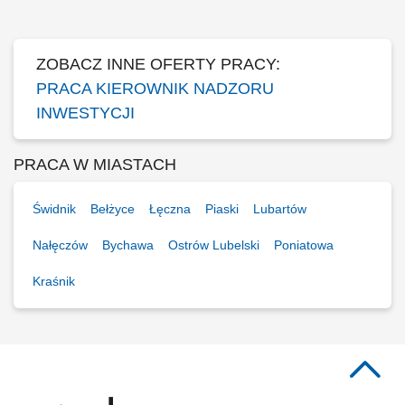
pracowników oraz podwykonawcami; optymalizacja technologiczno-
materiałowa realizowanych inwestycji;...
ZOBACZ INNE OFERTY PRACY:
PRACA KIEROWNIK NADZORU
INWESTYCJI
PRACA W MIASTACH
Świdnik
Bełżyce
Łęczna
Piaski
Lubartów
Nałęczów
Bychawa
Ostrów Lubelski
Poniatowa
Kraśnik