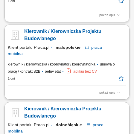
1 dni
pokaż opis
kierowanie i nadzorowanie prac budowlanych zgodnie z dokumentacją
techniczną, harmonogramem i zasadami BHP; kontrola jakości i
Kierownik / Kierowniczka Projektu
terminowości wykonywanych robót; zarządzanie zespołem
pracowników oraz podwykonawcami; optymalizacja technologiczno-
Budowlanego
materiałowa realizowanych inwestycji;...
Klient portalu Praca.pl
małopolskie
praca
mobilna
kierownik / kierowniczka / koordynator / koordynatorka
umowa o
pracę / kontrakt B2B
pełny etat
aplikuj bez CV
1 dni
pokaż opis
kierowanie i nadzorowanie prac budowlanych zgodnie z dokumentacją
techniczną, harmonogramem i zasadami BHP; kontrola jakości i
Kierownik / Kierowniczka Projektu
terminowości wykonywanych robót; zarządzanie zespołem
pracowników oraz podwykonawcami; optymalizacja technologiczno-
Budowlanego
materiałowa realizowanych inwestycji;...
Klient portalu Praca.pl
dolnośląskie
praca
mobilna