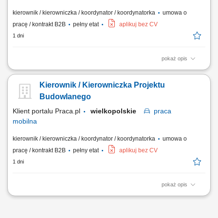
kierownik / kierowniczka / koordynator / koordynatorka
umowa o
pracę / kontrakt B2B
pełny etat
aplikuj bez CV
1 dni
pokaż opis
kierowanie i nadzorowanie prac budowlanych zgodnie z dokumentacją
techniczną, harmonogramem i zasadami BHP; kontrola jakości i
Kierownik / Kierowniczka Projektu
terminowości wykonywanych robót; zarządzanie zespołem
pracowników oraz podwykonawcami; optymalizacja technologiczno-
Budowlanego
materiałowa realizowanych inwestycji;...
Klient portalu Praca.pl
wielkopolskie
praca
mobilna
kierownik / kierowniczka / koordynator / koordynatorka
umowa o
pracę / kontrakt B2B
pełny etat
aplikuj bez CV
1 dni
pokaż opis
kierowanie i nadzorowanie prac budowlanych zgodnie z dokumentacją
techniczną, harmonogramem i zasadami BHP; kontrola jakości i
terminowości wykonywanych robót; zarządzanie zespołem