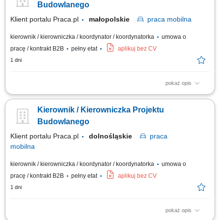
oraz podwykonawcami; optymalizacja technologiczno-materiałowa
Budowlanego
realizowanych inwestycji;...
Klient portalu Praca.pl
małopolskie
praca
mobilna
kierownik / kierowniczka / koordynator / koordynatorka
umowa o
pracę / kontrakt B2B
pełny etat
aplikuj bez CV
1 dni
pokaż opis
kierowanie i nadzorowanie prac budowlanych zgodnie z dokumentacją
techniczną, harmonogramem i zasadami BHP; kontrola jakości i
Kierownik / Kierowniczka Projektu
terminowości wykonywanych robót; zarządzanie zespołem pracowników
oraz podwykonawcami; optymalizacja technologiczno-materiałowa
Budowlanego
realizowanych inwestycji;...
Klient portalu Praca.pl
dolnośląskie
praca
mobilna
kierownik / kierowniczka / koordynator / koordynatorka
umowa o
pracę / kontrakt B2B
pełny etat
aplikuj bez CV
1 dni
pokaż opis