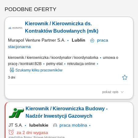
PODOBNE OFERTY
Kierownik / Kierowniczka ds.
Kontraktów Budowlanych (m/k)
Murapol Venture Partner S.A.
Lublin
praca
stacjonarna
kierownik / kierowniczka / koordynator / koordynatorka
umowa o
pracę / kontrakt B2B
pełny etat
rekrutacja online
Szukamy kilku pracowników
3 dni
pokaż opis
Zakres obowiązków: Nadzór nad realizacją inwestycji zgodnie z
budżetem i harmonogramem. Organizacja i ofertowanie prac
Kierownik / Kierowniczka Budowy -
budowlanych, wybór oraz negocjacje z podwykonawcami. Prowadzenie
dokumentacji formalno-prawnej inwestycji. Przygotowanie i
Nadzór Inwestycji Gazowych
kompletowanie dokumentacji do uzyskania Pozwolenia...
JT S.A.
lubelskie
praca
mobilna
za 2 dni wygasa
siedziba firmy: Nowe Hołowczyce