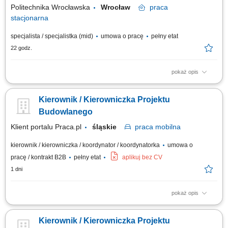
przestrzegania obowiązujących przepisów...
Politechnika Wrocławska
Wrocław
praca
stacjonarna
specjalista / specjalistka (mid)
umowa o pracę
pełny etat
22 godz.
pokaż opis
Osoba zatrudniona na tym stanowisku będzie odpowiedzialna za
wsparcie techniczne Działu w zakresie terminowego realizowania zadań
Kierownik / Kierowniczka Projektu
remontowych i inwestycyjnych na Politechnice Wrocławskiej. Zakres
obowiązków: prowadzenie wraz z liderem zespołu zadań remontowych i
Budowlanego
inwestycyjnych, udział w...
Klient portalu Praca.pl
śląskie
praca
mobilna
kierownik / kierowniczka / koordynator / koordynatorka
umowa o
pracę / kontrakt B2B
pełny etat
aplikuj bez CV
1 dni
pokaż opis
kierowanie i nadzorowanie prac budowlanych zgodnie z dokumentacją
techniczną, harmonogramem i zasadami BHP; kontrola jakości i
Kierownik / Kierowniczka Projektu
terminowości wykonywanych robót; zarządzanie zespołem pracowników