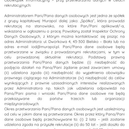
Obowiązek informacyjny – przy przetwarzaniu danych w celach
rekrutacyjnych:
Administratorem Pani/Pana danych osobowych jest jedna ze spółek
z grupy kapitałowej Murapol dalej jako: „Spółka”, która prowadzi
rekrutację na stanowisko, na które Pan/Pani aplikował/-a,
wskazana w ogłoszeniu o pracę. Powołany został Inspektor Ochrony
Danych Osobowych, z którym można kontaktować się pisząc na
adres Administratora: ul. Dworkowa 4, 43-300 Bielsko – Biała lub na
adres e-mail iod@murapol.pl. Pani/Pana dane osobowe będą
przetwarzane w związku z prowadzonymi rekrutacjami, w tym w
celu prowadzonej aktualnie rekrutacji. Podstawą prawną
przetwarzania Pani/Pana danych będzie: (i) niezbędność do
podjęcia działań na Pana/Pani żądanie przed zawarciem umowy
(ii) udzielona zgoda (iii) niezbędność do wypełnienia obowiązku
prawnego ciążącego na Administratorze (iv) niezbędność do celów
wynikających z prawnie uzasadnionych interesów realizowanych
przez Administratora np. takich jak udzielania odpowiedzi na
Pana/Pani pisma i wnioski. Pani/Pana dane osobowe nie będą
przekazywane do państw trzecich lub organizacji
międzynarodowych.
Okres przetwarzania Pani/Pana danych osobowych jest uzależniony
od celu w jakim dane są przetwarzane. Okres przez który Pana/Pani
dane osobowe będą przechowywane to: (i) 2 lata – jeśli zostanie
udzielona zgoda na przyszłe rekrutacje (ii) do 50 lat – jeśli doszło do