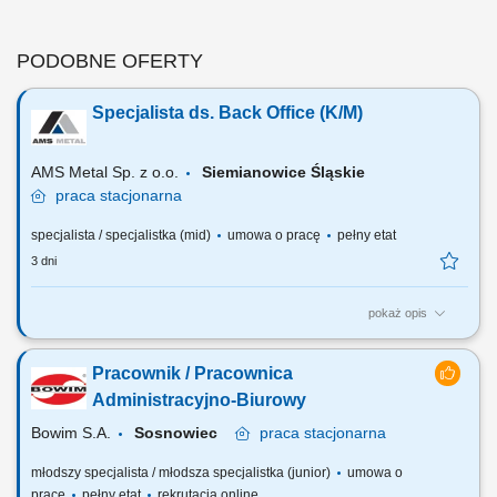
PODOBNE OFERTY
Specjalista ds. Back Office (K/M)
AMS Metal Sp. z o.o.
Siemianowice Śląskie
praca
stacjonarna
specjalista / specjalistka (mid)
umowa o pracę
pełny etat
3 dni
pokaż opis
ZAKRES OBOWIĄZKÓW: Przygotowywanie umów oraz tworzenie i
zarządzanie bazami danych. Przygotowywanie i sprawdzanie
Pracownik / Pracownica
dokumentacji eksportowej EDPR Prowadzenie zagadnień z zakresu
SENT, w tym weryfikacja poprawności wystawionych dokumentów w
Administracyjno-Biurowy
systemie SENT. Wprowadzanie danych oraz archiwizacja...
Bowim S.A.
Sosnowiec
praca
stacjonarna
młodszy specjalista / młodsza specjalistka (junior)
umowa o
pracę
pełny etat
rekrutacja online