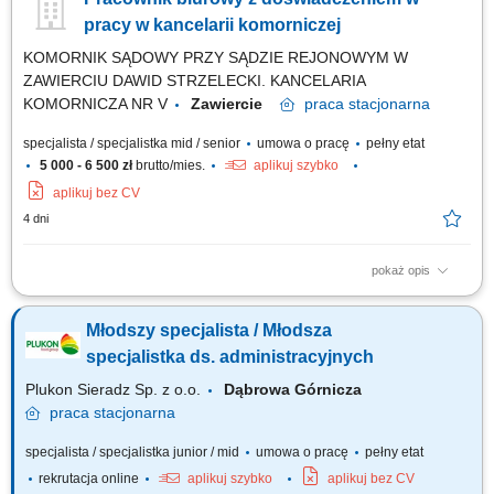
obiegu dokumentów i dbanie o prawidłowy przepływ informacji; Obsługa
przewoźników - dostawców/odbiorców; Dbanie o miłą i profesjonalną
pracy w kancelarii komorniczej
obsługę...
KOMORNIK SĄDOWY PRZY SĄDZIE REJONOWYM W
ZAWIERCIU DAWID STRZELECKI. KANCELARIA
KOMORNICZA NR V
Zawiercie
praca
stacjonarna
specjalista / specjalistka mid / senior
umowa o pracę
pełny etat
5 000 - 6 500 zł
brutto/mies.
aplikuj szybko
aplikuj bez CV
4 dni
pokaż opis
sporządzanie projektów pism procesowych, postanowień, zarządzeń oraz
innych dokumentów kancelaryjnych; analiza akt spraw i podejmowanie
Młodszy specjalista / Młodsza
czynności zmierzających do sprawnego prowadzenia postępowań
egzekucyjnych; kontakt z wierzycielami, dłużnikami, pełnomocnikami,
specjalistka ds. administracyjnych
sądami, organami...
Plukon Sieradz Sp. z o.o.
Dąbrowa Górnicza
praca
stacjonarna
specjalista / specjalistka junior / mid
umowa o pracę
pełny etat
rekrutacja online
aplikuj szybko
aplikuj bez CV