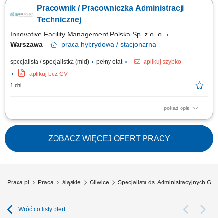
związanych z realizacją nowoczesnych programów szkoleniowych.
Pracownik / Pracowniczka Administracji
Samodzielna organizacja eventów edukacyjnych, konferencji i spotkań
rozwojowych na terenie całej Polski. Budowanie i utrzymywanie relacji z
Technicznej
podwykonawcami, w tym...
Innovative Facility Management Polska Sp. z o. o.
Warszawa
praca
hybrydowa / stacjonarna
specjalista / specjalistka (mid)
pełny etat
aplikuj szybko
aplikuj bez CV
1 dni
pokaż opis
Opis stanowiska Koordynowanie dokumentacji związanej z działalnością
techniczną firmy. Sporządzanie raportów, analiz i zestawień zgodnie z
obowiązującymi wymaganiami. Planowanie terminów przeglądów oraz
ZOBACZ WIĘCEJ OFERT PRACY
kontrola ich realizacji. Współpraca z zespołem technicznym i innymi
działami...
Praca.pl
Praca
śląskie
Gliwice
Specjalista ds. Administracyjnych Gli
Wróć do listy ofert