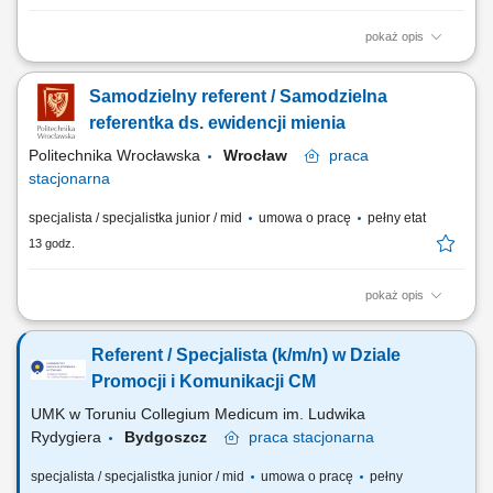
pokaż opis
Nadzorowanie prawidłowego obiegu dokumentacji kadrowej oraz
prowadzenie akt osobowych personelu; Ewidencjonowanie czasu
Samodzielny referent / Samodzielna
pracy, rozliczanie absencji chorobowych, urlopów oraz godzin
nadliczbowych; Ścisłe współdziałanie z działem księgowości podczas
referentka ds. ewidencji mienia
przygotowywania i wyliczania list płac;...
Politechnika Wrocławska
Wrocław
praca
stacjonarna
specjalista / specjalistka junior / mid
umowa o pracę
pełny etat
13 godz.
pokaż opis
Opis stanowiska: Osoba zatrudniona na powyższym stanowisku będzie
odpowiedzialna za zapewnienie obsługi jednostek Wydziału w zakresie
Referent / Specjalista (k/m/n) w Dziale
ewidencji mienia. Zakres obowiązków: prowadzenie dokumentacji oraz
obsługa systemów inwentaryzacyjnych, udział w pracach komisji
Promocji i Komunikacji CM
inwentaryzacyjnych i...
UMK w Toruniu Collegium Medicum im. Ludwika
Rydygiera
Bydgoszcz
praca
stacjonarna
specjalista / specjalistka junior / mid
umowa o pracę
pełny