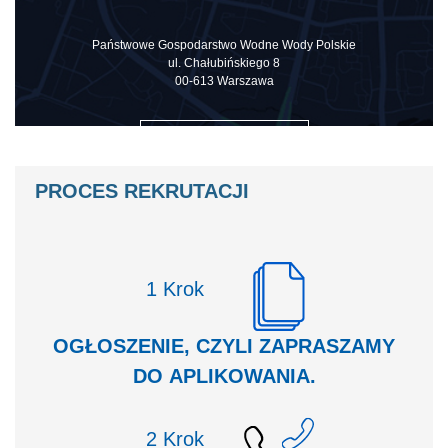
Państwowe Gospodarstwo Wodne Wody Polskie
ul. Chałubińskiego 8
00-613 Warszawa
ZOBACZ NA MAPIE
PROCES REKRUTACJI
Krok
OGŁOSZENIE, CZYLI ZAPRASZAMY
DO APLIKOWANIA.
Krok