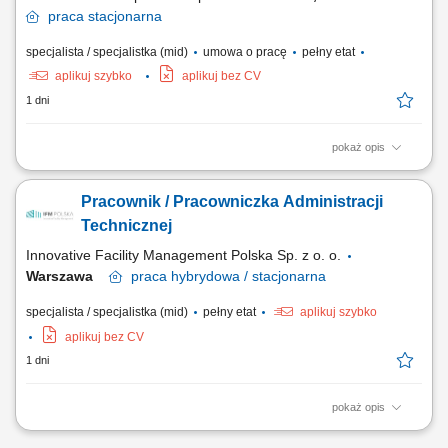
praca
stacjonarna
specjalista / specjalistka (mid)
umowa o pracę
pełny etat
aplikuj szybko
aplikuj bez CV
1 dni
pokaż opis
Opis stanowiska Nadzorowanie całokształtu działań operacyjnych
związanych z realizacją nowoczesnych programów szkoleniowych.
Pracownik / Pracowniczka Administracji
Samodzielna organizacja eventów edukacyjnych, konferencji i spotkań
rozwojowych na terenie całej Polski. Budowanie i utrzymywanie relacji z
Technicznej
podwykonawcami, w tym...
Innovative Facility Management Polska Sp. z o. o.
Warszawa
praca
hybrydowa / stacjonarna
specjalista / specjalistka (mid)
pełny etat
aplikuj szybko
aplikuj bez CV
1 dni
pokaż opis
Opis stanowiska Koordynowanie dokumentacji związanej z
działalnością techniczną firmy. Sporządzanie raportów, analiz i