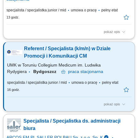
specjalista / specjalistka junior / mid
umowa o pracę
pełny etat
13 godz.
pokaż opis
Opis stanowiska: Osoba zatrudniona na powyższym stanowisku będzie
odpowiedzialna za zapewnienie obsługi jednostek Wydziału w zakresie
Referent / Specjalista (k/m/n) w Dziale
ewidencji mienia. Zakres obowiązków: prowadzenie dokumentacji oraz
obsługa systemów inwentaryzacyjnych, udział w pracach komisji
Promocji i Komunikacji CM
inwentaryzacyjnych i...
UMK w Toruniu Collegium Medicum im. Ludwika
Rydygiera
Bydgoszcz
praca
stacjonarna
specjalista / specjalistka junior / mid
umowa o pracę
pełny etat
16 godz.
pokaż opis
Główne obowiązki: obsługa wniosków w systemie Workflow związanych z
usługami promocyjnymi oraz ich realizacja, prowadzenie dokumentacji
Specjalista / Specjalistka ds. administracji
administracyjnej oraz obsługa obiegu dokumentów, prowadzenie
ewidencji magazynu materiałów promocyjnych oraz wyposażenia
biura
eventowego, przygotowywanie i...
ARCOS FM PL SALLER POLBAU Sp. z o.o. Sp. K