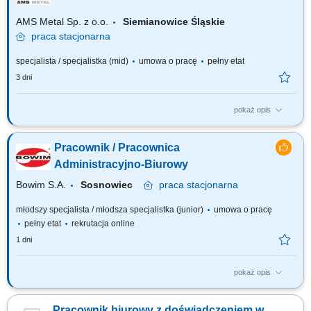
AMS Metal Sp. z o.o.
Siemianowice Śląskie
praca
stacjonarna
specjalista / specjalistka (mid)
umowa o pracę
pełny etat
3 dni
pokaż opis
ZAKRES OBOWIĄZKÓW: Przygotowywanie umów oraz tworzenie i
zarządzanie bazami danych. Przygotowywanie i sprawdzanie
Pracownik / Pracownica
dokumentacji eksportowej EDPR Prowadzenie zagadnień z zakresu
SENT, w tym weryfikacja poprawności wystawionych dokumentów w
Administracyjno-Biurowy
systemie SENT. Wprowadzanie danych oraz archiwizacja...
Bowim S.A.
Sosnowiec
praca
stacjonarna
młodszy specjalista / młodsza specjalistka (junior)
umowa o pracę
pełny etat
rekrutacja online
1 dni
pokaż opis
Do Twoich obowiązków będzie należało: Prowadzenie dokumentacji
biurowej oraz wsparcie administracyjne dla innych działów; Koordynacja
Pracownik biurowy z doświadczeniem w