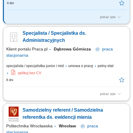
4 dni
pokaż opis
Firma Plukon Agri Polska Sp. z o.o. poszukuje Młodszego specjalisty/
Młodszej specjalistki ds. administracyjnych, którego/-ej praca polega
Specjalista / Specjalistka ds.
m.in. prowadzeniu bieżących spraw biurowych. Co będzie należało do
Twoich obowiązków i zadań: Terminowe przygotowywanie dokumentów
Administracyjnych
rozliczeniowych z...
Klient portalu Praca.pl
Dąbrowa Górnicza
praca
stacjonarna
specjalista / specjalistka junior / mid
umowa o pracę
pełny etat
aplikuj bez CV
8 dni
pokaż opis
Nadzorowanie prawidłowego obiegu dokumentacji kadrowej oraz
prowadzenie akt osobowych personelu; Ewidencjonowanie czasu pracy,
Samodzielny referent / Samodzielna
rozliczanie absencji chorobowych, urlopów oraz godzin nadliczbowych;
Ścisłe współdziałanie z działem księgowości podczas przygotowywania i
referentka ds. ewidencji mienia
wyliczania list płac;...
Politechnika Wrocławska
Wrocław
praca
stacjonarna