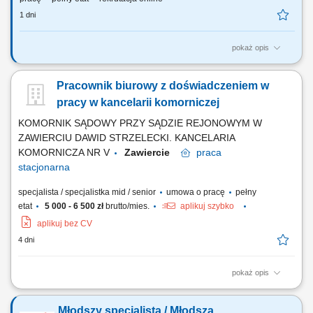
1 dni
pokaż opis
Do Twoich obowiązków będzie należało: Prowadzenie dokumentacji
biurowej oraz wsparcie administracyjne dla innych działów;
Pracownik biurowy z doświadczeniem w
Koordynacja obiegu dokumentów i dbanie o prawidłowy przepływ
informacji; Obsługa przewoźników - dostawców/odbiorców; Dbanie o
pracy w kancelarii komorniczej
miłą i profesjonalną obsługę...
KOMORNIK SĄDOWY PRZY SĄDZIE REJONOWYM W
ZAWIERCIU DAWID STRZELECKI. KANCELARIA
KOMORNICZA NR V
Zawiercie
praca
stacjonarna
specjalista / specjalistka mid / senior
umowa o pracę
pełny
etat
5 000 - 6 500 zł
brutto/mies.
aplikuj szybko
aplikuj bez CV
4 dni
pokaż opis
sporządzanie projektów pism procesowych, postanowień, zarządzeń
oraz innych dokumentów kancelaryjnych; analiza akt spraw i
Młodszy specjalista / Młodsza