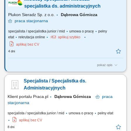
podejmowanie czynności zmierzających do sprawnego prowadzenia
postępowań egzekucyjnych; kontakt z wierzycielami, dłużnikami,
specjalistka ds. administracyjnych
pełnomocnikami, sądami, organami...
Plukon Sieradz Sp. z o.o.
Dąbrowa Górnicza
praca
stacjonarna
specjalista / specjalistka junior / mid
umowa o pracę
pełny
etat
rekrutacja online
aplikuj szybko
aplikuj bez CV
4 dni
pokaż opis
Firma Plukon Agri Polska Sp. z o.o. poszukuje Młodszego specjalisty/
Młodszej specjalistki ds. administracyjnych, którego/-ej praca polega
Specjalista / Specjalistka ds.
m.in. prowadzeniu bieżących spraw biurowych. Co będzie należało do
Twoich obowiązków i zadań: Terminowe przygotowywanie dokumentów
Administracyjnych
rozliczeniowych z...
Klient portalu Praca.pl
Dąbrowa Górnicza
praca
stacjonarna
specjalista / specjalistka junior / mid
umowa o pracę
pełny etat
aplikuj bez CV
8 dni