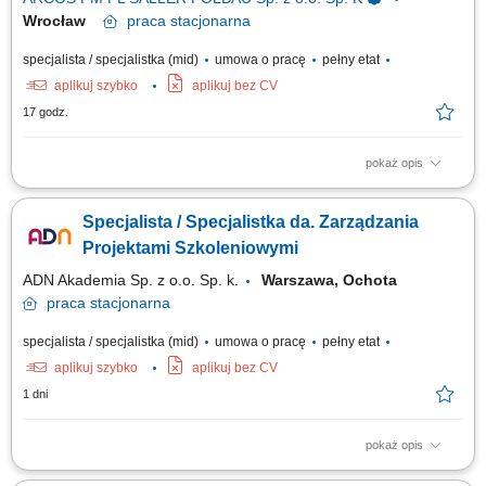
Wrocław
praca
stacjonarna
specjalista / specjalistka (mid)
umowa o pracę
pełny etat
aplikuj szybko
aplikuj bez CV
17 godz.
pokaż opis
Zakres obowiązków: Obsługa procesów administracyjnych w obszarze
organizacji biura; Zarządzanie korespondencją, dokumentacją oraz
Specjalista / Specjalistka da. Zarządzania
obiegiem informacji; Aktualizacja i obsługa wewnętrznych systemów i
narzędzi pracy; Koordynacja floty pojazdów firmowych; Wsparcie
Projektami Szkoleniowymi
pracowników w sprawach...
ADN Akademia Sp. z o.o. Sp. k.
Warszawa, Ochota
praca
stacjonarna
specjalista / specjalistka (mid)
umowa o pracę
pełny etat
aplikuj szybko
aplikuj bez CV
1 dni
pokaż opis
Opis stanowiska Nadzorowanie całokształtu działań operacyjnych