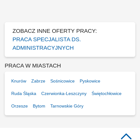
zestawień zgodnie z obowiązującymi wymaganiami. Planowanie
terminów przeglądów oraz kontrola ich realizacji. Współpraca z
zespołem technicznym i innymi działami...
ZOBACZ INNE OFERTY PRACY:
PRACA SPECJALISTA DS.
ADMINISTRACYJNYCH
PRACA W MIASTACH
Knurów
Zabrze
Sośnicowice
Pyskowice
Ruda Śląska
Czerwionka-Leszczyny
Świętochłowice
Orzesze
Bytom
Tarnowskie Góry