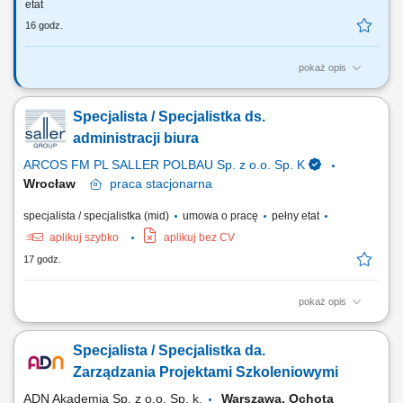
etat
16 godz.
pokaż opis
Główne obowiązki: obsługa wniosków w systemie Workflow
związanych z usługami promocyjnymi oraz ich realizacja, prowadzenie
Specjalista / Specjalistka ds.
dokumentacji administracyjnej oraz obsługa obiegu dokumentów,
prowadzenie ewidencji magazynu materiałów promocyjnych oraz
administracji biura
wyposażenia eventowego, przygotowywanie i...
ARCOS FM PL SALLER POLBAU Sp. z o.o. Sp. K
Wrocław
praca
stacjonarna
specjalista / specjalistka (mid)
umowa o pracę
pełny etat
aplikuj szybko
aplikuj bez CV
17 godz.
pokaż opis
Zakres obowiązków: Obsługa procesów administracyjnych w obszarze
organizacji biura; Zarządzanie korespondencją, dokumentacją oraz
Specjalista / Specjalistka da.
obiegiem informacji; Aktualizacja i obsługa wewnętrznych systemów i
narzędzi pracy; Koordynacja floty pojazdów firmowych; Wsparcie
Zarządzania Projektami Szkoleniowymi
pracowników w sprawach...
ADN Akademia Sp. z o.o. Sp. k.
Warszawa, Ochota