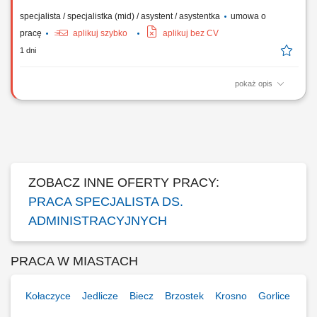
specjalista / specjalistka (mid) / asystent / asystentka
umowa o
pracę
aplikuj szybko
aplikuj bez CV
1 dni
pokaż opis
Zakres obowiązków Koordynowanie codziennych procesów
operacyjnych i administracyjnych w biurze; Zarządzanie procesem
logistyki dokumentów oraz obsługą poczty tradycyjnej i elektronicznej;
Tworzenie raportów, pism i dokumentacji bieżącej dla kadry
zarządzającej; Reprezentowanie firmy w...
ZOBACZ INNE OFERTY PRACY:
PRACA SPECJALISTA DS.
ADMINISTRACYJNYCH
PRACA W MIASTACH
Kołaczyce
Jedlicze
Biecz
Brzostek
Krosno
Gorlice