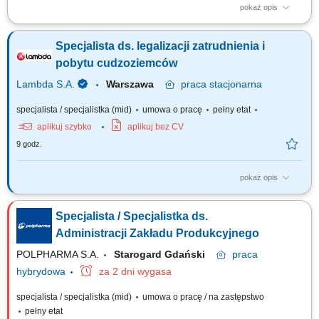
pokaż opis
Opis stanowiska Koordynowanie procesów zakupowych oraz
przygotowywanie niezbędnej dokumentacji. Obsługa faktur, umów i
Specjalista ds. legalizacji zatrudnienia i
rozliczeń związanych z działalnością jednostki. Kontrola realizacji
budżetu oraz prowadzenie rejestrów zakupów. Przygotowywanie
pobytu cudzoziemców
zestawień, sprawozdań i danych do...
Lambda S.A.
Warszawa
praca
stacjonarna
specjalista / specjalistka (mid)
umowa o pracę
pełny etat
aplikuj szybko
aplikuj bez CV
9 godz.
pokaż opis
Twój zakres obowiązków: Kompleksowe prowadzenie procesów
legalizacji zatrudnienia oraz pobytu obywateli państw trzecich;
Specjalista / Specjalistka ds.
Przygotowywanie i składanie dokumentów związanych z uzyskaniem:
zezwoleń na pracę; oświadczeń o powierzeniu wykonywania pracy;
Administracji Zakładu Produkcyjnego
zezwoleń na pobyt czasowy i pracę;...
POLPHARMA S.A.
Starogard Gdański
praca
hybrydowa
za 2 dni wygasa
specjalista / specjalistka (mid)
umowa o pracę / na zastępstwo
pełny etat