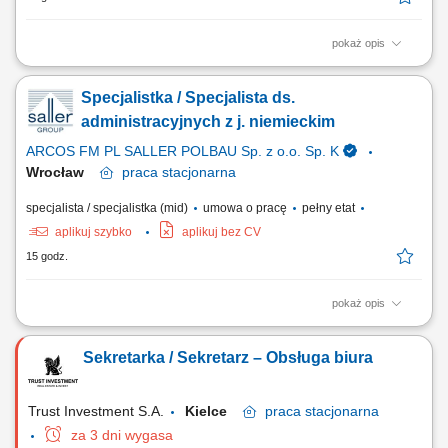
pokaż opis
Ciekawe projekty Odpowiedzialność za wszystkie procesy handlowe
naszego działu „Organizacja biura” Przejmowanie zadań
Specjalistka / Specjalista ds.
administracyjnych, takich jak np. centralna obsługa poczty i
dokumentów, aktualizacja naszych wewnętrznych narzędzi pracy itp.
administracyjnych z j. niemieckim
Zarządzanie naszą flotą pojazdów...
ARCOS FM PL SALLER POLBAU Sp. z o.o. Sp. K
Wrocław
praca
stacjonarna
specjalista / specjalistka (mid)
umowa o pracę
pełny etat
aplikuj szybko
aplikuj bez CV
15 godz.
pokaż opis
Zakres obowiązków: Kompleksowa obsługa administracyjna biura i
procesów organizacyjnych; Zarządzanie dokumentacją oraz obiegiem
Sekretarka / Sekretarz – Obsługa biura
poczty firmowej; Wsparcie w zarządzaniu flotą samochodową; Obsługa
zgłoszeń pracowniczych w systemie IT; Wsparcie działu IT oraz innych
zespołów w sprawach...
Trust Investment S.A.
Kielce
praca
stacjonarna
za 3 dni wygasa