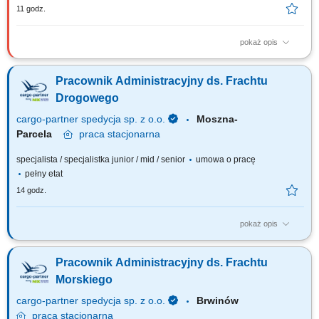
11 godz.
pokaż opis
Zakres obowiązków: Zapewnienie sprawnej obsługi administracyjnej
obszaru produkcji. Obsługa systemów wewnętrznych oraz wsparcie
Pracownik Administracyjny ds. Frachtu
procesów związanych z fakturowaniem i rozliczaniem kosztów
służbowych. Przygotowywanie tłumaczeń dokumentacji, raportów,
Drogowego
prezentacji i korespondencji PL/EN....
cargo-partner spedycja sp. z o.o.
Moszna-
Parcela
praca
stacjonarna
specjalista / specjalistka junior / mid / senior
umowa o pracę
pełny etat
14 godz.
pokaż opis
Do Twoich najważniejszych zadań na tym stanowisku należeć będzie:
organizacja obrotu dokumentów działu spedycji (kompletowanie,
Pracownik Administracyjny ds. Frachtu
sprawdzanie poprawności i archiwizowanie dokumentów; wystawianie
faktur) współpraca z biurami cargo-partner w Polsce i na świecie; rozwój
Morskiego
działalności...
cargo-partner spedycja sp. z o.o.
Brwinów
praca
stacjonarna