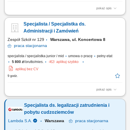
pokaż opis
Obowiązki na stanowisku: Profesjonalna obsługa recepcji oraz dbanie o
pozytywny wizerunek firmy. Przyjmowanie gości, kontrahentów i
Specjalista / Specjalistka ds.
pracowników oraz udzielanie niezbędnych informacji. Obsługa centrali
telefonicznej, korespondencji e-mail oraz przesyłek kurierskich i
Administracji i Zamówień
pocztowych, prowadzenie...
Zespół Szkół nr 129
Warszawa, ul. Koncertowa 8
praca
stacjonarna
specjalista / specjalistka junior / mid
umowa o pracę
pełny etat
5 800 zł
brutto/mies.
aplikuj szybko
aplikuj bez CV
9 godz.
pokaż opis
Opis stanowiska Koordynowanie procesów zakupowych oraz
przygotowywanie niezbędnej dokumentacji. Obsługa faktur, umów i
Specjalista ds. legalizacji zatrudnienia i
rozliczeń związanych z działalnością jednostki. Kontrola realizacji
budżetu oraz prowadzenie rejestrów zakupów. Przygotowywanie
pobytu cudzoziemców
zestawień, sprawozdań i danych do...
Lambda S.A.
Warszawa
praca
stacjonarna