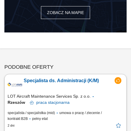
ZOBACZ NA MAPIE
PODOBNE OFERTY
Specjalista ds. Administracji (K/M)
LOT Aircraft Maintenance Services Sp. z o.o.
Rzeszów
praca
stacjonarna
specjalista / specjalistka (mid)
umowa o pracę / zlecenie /
kontrakt B2B
pełny etat
2 dni