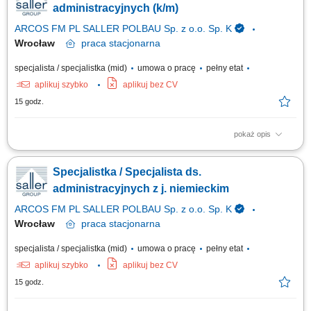
prowadzonych spraw, Współpraca z organami administracji publicznej
administracyjnych (k/m)
(rządowej i samorządowej)...
ARCOS FM PL SALLER POLBAU Sp. z o.o. Sp. K
Wrocław
praca
stacjonarna
specjalista / specjalistka (mid)
umowa o pracę
pełny etat
aplikuj szybko
aplikuj bez CV
15 godz.
pokaż opis
Ciekawe projekty Odpowiedzialność za wszystkie procesy handlowe
naszego działu „Organizacja biura” Przejmowanie zadań
Specjalistka / Specjalista ds.
administracyjnych, takich jak np. centralna obsługa poczty i dokumentów,
aktualizacja naszych wewnętrznych narzędzi pracy itp. Zarządzanie
administracyjnych z j. niemieckim
naszą flotą pojazdów...
ARCOS FM PL SALLER POLBAU Sp. z o.o. Sp. K
Wrocław
praca
stacjonarna
specjalista / specjalistka (mid)
umowa o pracę
pełny etat
aplikuj szybko
aplikuj bez CV
15 godz.