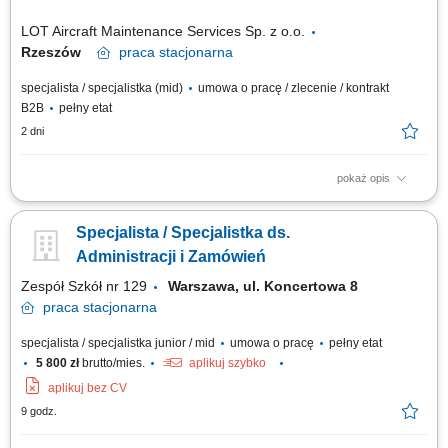
LOT Aircraft Maintenance Services Sp. z o.o.
Rzeszów
praca
stacjonarna
specjalista / specjalistka (mid)
umowa o pracę / zlecenie / kontrakt
B2B
pełny etat
2 dni
pokaż opis
Obowiązki na stanowisku: Profesjonalna obsługa recepcji oraz dbanie o
pozytywny wizerunek firmy. Przyjmowanie gości, kontrahentów i
Specjalista / Specjalistka ds.
pracowników oraz udzielanie niezbędnych informacji. Obsługa centrali
telefonicznej, korespondencji e-mail oraz przesyłek kurierskich i
Administracji i Zamówień
pocztowych, prowadzenie...
Zespół Szkół nr 129
Warszawa, ul. Koncertowa 8
praca
stacjonarna
specjalista / specjalistka junior / mid
umowa o pracę
pełny etat
5 800 zł
brutto/mies.
aplikuj szybko
aplikuj bez CV
9 godz.