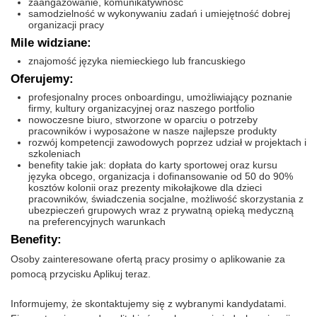
zaangażowanie, komunikatywność
samodzielność w wykonywaniu zadań i umiejętność dobrej
organizacji pracy
Mile widziane:
znajomość języka niemieckiego lub francuskiego
Oferujemy:
profesjonalny proces onboardingu, umożliwiający poznanie
firmy, kultury organizacyjnej oraz naszego portfolio
nowoczesne biuro, stworzone w oparciu o potrzeby
pracowników i wyposażone w nasze najlepsze produkty
rozwój kompetencji zawodowych poprzez udział w projektach i
szkoleniach
benefity takie jak: dopłata do karty sportowej oraz kursu
języka obcego, organizacja i dofinansowanie od 50 do 90%
kosztów kolonii oraz prezenty mikołajkowe dla dzieci
pracowników, świadczenia socjalne, możliwość skorzystania z
ubezpieczeń grupowych wraz z prywatną opieką medyczną
na preferencyjnych warunkach
Benefity:
Osoby zainteresowane ofertą pracy prosimy o aplikowanie za
pomocą przycisku Aplikuj teraz.
Informujemy, że skontaktujemy się z wybranymi kandydatami.