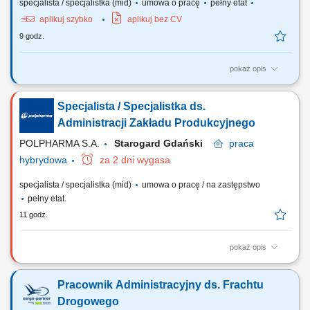
specjalista / specjalistka (mid)
umowa o pracę
pełny etat
aplikuj szybko
aplikuj bez CV
9 godz.
pokaż opis
Twój zakres obowiązków: Kompleksowe prowadzenie procesów
legalizacji zatrudnienia oraz pobytu obywateli państw trzecich;
Specjalista / Specjalistka ds.
Przygotowywanie i składanie dokumentów związanych z uzyskaniem:
zezwoleń na pracę; oświadczeń o powierzeniu wykonywania pracy;
Administracji Zakładu Produkcyjnego
zezwoleń na pobyt czasowy i pracę;...
POLPHARMA S.A.
Starogard Gdański
praca
hybrydowa
za 2 dni wygasa
specjalista / specjalistka (mid)
umowa o pracę / na zastępstwo
pełny etat
11 godz.
pokaż opis
Zakres obowiązków: Zapewnienie sprawnej obsługi administracyjnej
obszaru produkcji. Obsługa systemów wewnętrznych oraz wsparcie
Pracownik Administracyjny ds. Frachtu
procesów związanych z fakturowaniem i rozliczaniem kosztów
służbowych. Przygotowywanie tłumaczeń dokumentacji, raportów,
Drogowego