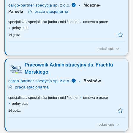
prezentacji i korespondencji PL/EN....
cargo-partner spedycja sp. z o.o.
Moszna-
Parcela
praca
stacjonarna
specjalista / specjalistka junior / mid / senior
umowa o pracę
pełny etat
14 godz.
pokaż opis
Do Twoich najważniejszych zadań na tym stanowisku należeć będzie:
organizacja obrotu dokumentów działu spedycji (kompletowanie,
Pracownik Administracyjny ds. Frachtu
sprawdzanie poprawności i archiwizowanie dokumentów; wystawianie
faktur) współpraca z biurami cargo-partner w Polsce i na świecie;
Morskiego
rozwój działalności...
cargo-partner spedycja sp. z o.o.
Brwinów
praca
stacjonarna
specjalista / specjalistka junior / mid / senior
umowa o pracę
pełny etat
14 godz.
pokaż opis
Do Twoich najważniejszych zadań na tym stanowisku należeć będzie: