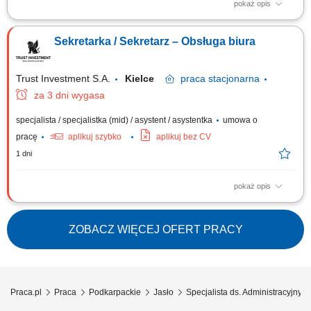
pokaż opis
Zakres obowiązków: Kompleksowa obsługa administracyjna biura i
procesów organizacyjnych; Zarządzanie dokumentacją oraz obiegiem
Sekretarka / Sekretarz – Obsługa biura
poczty firmowej; Wsparcie w zarządzaniu flotą samochodową; Obsługa
zgłoszeń pracowniczych w systemie IT; Wsparcie działu IT oraz innych
zespołów w sprawach...
Trust Investment S.A.
Kielce
praca
stacjonarna
za 3 dni wygasa
specjalista / specjalistka (mid) / asystent / asystentka
umowa o
pracę
aplikuj szybko
aplikuj bez CV
1 dni
pokaż opis
Zakres obowiązków Koordynowanie codziennych procesów
operacyjnych i administracyjnych w biurze; Zarządzanie procesem
logistyki dokumentów oraz obsługą poczty tradycyjnej i elektronicznej;
ZOBACZ WIĘCEJ OFERT PRACY
Tworzenie raportów, pism i dokumentacji bieżącej dla kadry
zarządzającej; Reprezentowanie firmy w...
Praca.pl
Praca
Podkarpackie
Jasło
Specjalista ds. Administracyjnych