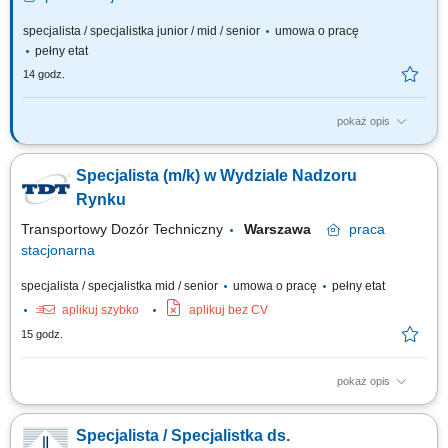
specjalista / specjalistka junior / mid / senior
umowa o pracę
pełny etat
14 godz.
pokaż opis
Do Twoich najważniejszych zadań na tym stanowisku należeć będzie:
organizacja obrotu dokumentów działu spedycji (kompletowanie,
Specjalista (m/k) w Wydziale Nadzoru
sprawdzanie poprawności i archiwizowanie dokumentów; wystawianie
faktur) współpraca z biurami cargo-partner w Polsce i na świecie; rozwój
Rynku
działalności...
Transportowy Dozór Techniczny
Warszawa
praca
stacjonarna
specjalista / specjalistka mid / senior
umowa o pracę
pełny etat
aplikuj szybko
aplikuj bez CV
15 godz.
pokaż opis
Obowiązki: Prowadzenie czynności wyjaśniających, Sporządzanie
sprawozdań, raportów i zestawień z działalności nadzoru rynku, Obsługa
Specjalista / Specjalistka ds.
unijnych systemów Safety Gate (RAPEX) i ICSMS na potrzeby