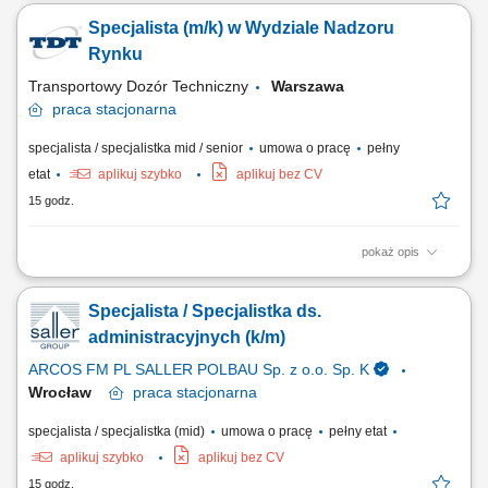
organizacja obrotu dokumentów działu spedycji (kompletowanie,
Specjalista (m/k) w Wydziale Nadzoru
sprawdzanie poprawności i archiwizowanie dokumentów; wystawianie
faktur) współpraca z biurami cargo-partner w Polsce i na świecie;
Rynku
rozwój działalności...
Transportowy Dozór Techniczny
Warszawa
praca
stacjonarna
specjalista / specjalistka mid / senior
umowa o pracę
pełny
etat
aplikuj szybko
aplikuj bez CV
15 godz.
pokaż opis
Obowiązki: Prowadzenie czynności wyjaśniających, Sporządzanie
sprawozdań, raportów i zestawień z działalności nadzoru rynku,
Specjalista / Specjalistka ds.
Obsługa unijnych systemów Safety Gate (RAPEX) i ICSMS na potrzeby
prowadzonych spraw, Współpraca z organami administracji publicznej
administracyjnych (k/m)
(rządowej i samorządowej)...
ARCOS FM PL SALLER POLBAU Sp. z o.o. Sp. K
Wrocław
praca
stacjonarna
specjalista / specjalistka (mid)
umowa o pracę
pełny etat
aplikuj szybko
aplikuj bez CV
15 godz.