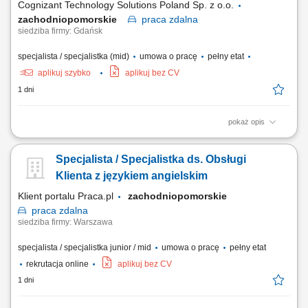
Cognizant Technology Solutions Poland Sp. z o.o.
zachodniopomorskie
praca
zdalna
siedziba firmy: Gdańsk
specjalista / specjalistka (mid)
umowa o pracę
pełny etat
aplikuj szybko
aplikuj bez CV
1 dni
pokaż opis
What we do We are dedicated to helping the world's leading companies
build stronger businesses — helping them go from doing digital to being
Specjalista / Specjalistka ds. Obsługi
digital. Cognizant Poland offices are located in Gdańsk, Wrocław, and
Kraków. With the capacity to support various clients, we offer a world of...
Klienta z językiem angielskim
Klient portalu Praca.pl
zachodniopomorskie
praca
zdalna
siedziba firmy: Warszawa
specjalista / specjalistka junior / mid
umowa o pracę
pełny etat
rekrutacja online
aplikuj bez CV
1 dni