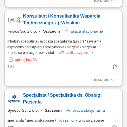
pokaż opis
obsługa zgłoszeń technicznych klientów włoskojęzycznych poprzez
telefon, e-mail i chat, diagnozowanie usterek oraz udzielanie
Konsultant / Konsultantka Wsparcia
skutecznych rozwiązań, prowadzenie dokumentacji zgłoszeń w
systemie ticketowym, współpraca z zespołami specjalistycznymi przy
Technicznego z j. Włoskim
rozwiązywaniu bardziej złożonych...
Fivocs Sp. z o.o.
Szczecin
praca
stacjonarna
młodszy specjalista / młodsza specjalistka (junior) / asystent /
asystentka / praktykant / praktykantka / stażysta / stażystka
umowa o pracę
pełny etat
aplikuj szybko
aplikuj bez CV
3 dni
pokaż opis
Opis stanowiska Udzielanie profesjonalnego wsparcia technicznego
klientom w języku włoskim (telefon, e-mail, chat). Diagnozowanie i
Specjalista / Specjalistka ds. Obsługi
rozwiązywanie zgłaszanych problemów technicznych związanych z
produktami firmy. Dokumentowanie zgłoszeń oraz podejmowanych
Pacjenta
działań w systemie...
Synevo Sp. z o.o.
Szczecin
praca
stacjonarna
specjalista / specjalistka junior / mid / senior
umowa zlecenie