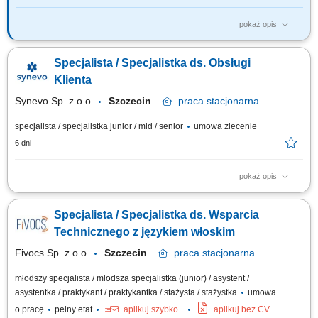
pokaż opis
Coloplast develops products and services that make life easier for people
with very personal and private medical conditions. In Szczecin we are
Specjalista / Specjalistka ds. Obsługi
Business Centre that is responsible for global financial operations, orders
administration, HR and IT support, marketing & data analysis activities,
Klienta
and...
Synevo Sp. z o.o.
Szczecin
praca
stacjonarna
specjalista / specjalistka junior / mid / senior
umowa zlecenie
6 dni
pokaż opis
Opis stanowiska: Obsługa Pacjentów odwiedzających Punkt Pobrań;
Aktywna sprzedaż produktów dodatkowych zgodnie z aktualną ofertą;
Specjalista / Specjalistka ds. Wsparcia
Informowanie Pacjentów o dostępnej ofercie i akcjach promocyjnych;
Prowadzenie dokumentacji medycznej zgodnie ze standardami Punktu
Technicznego z językiem włoskim
Pobrań; Obsługa kasy...
Fivocs Sp. z o.o.
Szczecin
praca
stacjonarna
młodszy specjalista / młodsza specjalistka (junior) / asystent /
asystentka / praktykant / praktykantka / stażysta / stażystka
umowa
o pracę
pełny etat
aplikuj szybko
aplikuj bez CV