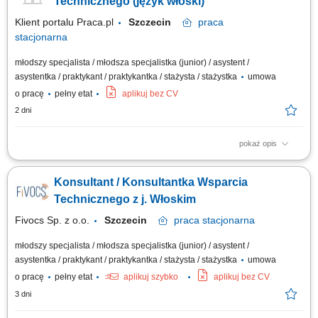
Technicznego (język włoski)
Klient portalu Praca.pl
Szczecin
praca
stacjonarna
młodszy specjalista / młodsza specjalistka (junior) / asystent /
asystentka / praktykant / praktykantka / stażysta / stażystka
umowa
o pracę
pełny etat
aplikuj bez CV
2 dni
pokaż opis
obsługa zgłoszeń technicznych klientów włoskojęzycznych poprzez
telefon, e-mail i chat, diagnozowanie usterek oraz udzielanie skutecznych
Konsultant / Konsultantka Wsparcia
rozwiązań, prowadzenie dokumentacji zgłoszeń w systemie ticketowym,
współpraca z zespołami specjalistycznymi przy rozwiązywaniu bardziej
Technicznego z j. Włoskim
złożonych...
Fivocs Sp. z o.o.
Szczecin
praca
stacjonarna
młodszy specjalista / młodsza specjalistka (junior) / asystent /
asystentka / praktykant / praktykantka / stażysta / stażystka
umowa
o pracę
pełny etat
aplikuj szybko
aplikuj bez CV
3 dni