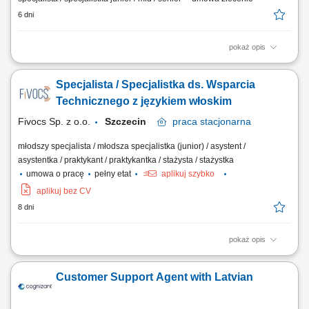
6 dni
pokaż opis
Opis stanowiska: Obsługa Pacjentów odwiedzających Punkt Pobrań;
Aktywna sprzedaż produktów dodatkowych zgodnie z aktualną ofertą;
Specjalista / Specjalistka ds. Wsparcia
Informowanie Pacjentów o dostępnej ofercie i akcjach promocyjnych;
Prowadzenie dokumentacji medycznej zgodnie ze standardami Punktu
Technicznego z językiem włoskim
Pobrań; Obsługa kasy...
Fivocs Sp. z o.o.
Szczecin
praca
stacjonarna
młodszy specjalista / młodsza specjalistka (junior) / asystent /
asystentka / praktykant / praktykantka / stażysta / stażystka
umowa o pracę
pełny etat
aplikuj szybko
aplikuj bez CV
8 dni
pokaż opis
Opis stanowiska Zapewnianie wsparcia technicznego klientom w języku
włoskim za pośrednictwem telefonu, poczty elektronicznej oraz czatu.
Customer Support Agent with Latvian
Analiza zgłoszeń i rozwiązywanie problemów związanych z produktami
oraz usługami firmy. Rejestrowanie zgłoszeń i prowadzonych działań w
systemie...