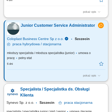
4 dni
pokaż opis
Opis stanowiska: zapewnianie profesjonalnej obsługi Pacjentów
odwiedzających Punkt Pobrań udzielanie informacji o dostępnych
Junior Customer Service Administrator
usługach oraz aktualnych akcjach promocyjnych; proponowanie
dodatkowych usług zgodnie z potrzebami Pacjentów; prowadzenie
dokumentacji medycznej zgodnie z...
Coloplast Business Centre Sp z o.o.
Szczecin
praca
hybrydowa / stacjonarna
młodszy specjalista / młodsza specjalistka (junior)
umowa o
pracę
pełny etat
6 dni
pokaż opis
Coloplast develops products and services that make life easier for
people with very personal and private medical conditions. In Szczecin
Specjalista / Specjalistka ds. Obsługi
we are Business Centre that is responsible for global financial
operations, orders administration, HR and IT support, marketing & data
Klienta
analysis activities, and...
Synevo Sp. z o.o.
Szczecin
praca
stacjonarna
specjalista / specjalistka junior / mid / senior
umowa zlecenie