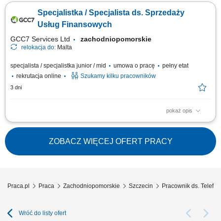
zainteresowanymi ofertą. Doradztwo oraz sprzedaż usług związanych z
Specjalistka / Specjalista ds. Sprzedaży
edukacją finansową. Budowanie trwałych relacji z klientami i rozwijanie
współpracy z partnerami biznesowymi. Realizacja planów
Usług Finansowych
sprzedażowych oraz dbanie o...
GCC7 Services Ltd
zachodniopomorskie
relokacja do:
Malta
specjalista / specjalistka junior / mid
umowa o pracę
pełny etat
rekrutacja online
Szukamy kilku pracowników
3 dni
pokaż opis
Zakres obowiązków: Telefoniczny kontakt z klientami zainteresowanymi
produktami firmy. Sprzedaż usług finansowych oraz szkoleń z zakresu
edukacji finansowej. Pozyskiwanie nowych klientów oraz rozwijanie
ZOBACZ WIĘCEJ OFERT PRACY
relacji z obecnymi. Współpraca z kluczowymi partnerami biznesowymi.
Praca nad realizacją...
Praca.pl
Praca
Zachodniopomorskie
Szczecin
Pracownik ds. Telefo
Wróć do listy ofert