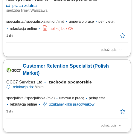
praca
zdalna
siedziba firmy: Warszawa
specjalista / specjalistka junior / mid
umowa o pracę
pełny etat
rekrutacja online
aplikuj bez CV
1 dni
pokaż opis
zapewnianie profesjonalnej obsługi klienta w języku angielskim
udzielanie wsparcia w zakresie produktów, zamówień oraz kont
Customer Retention Specialist (Polish
użytkowników; odpowiadanie na pytania klientów i pomoc w
rozwiązywaniu bieżących problemów; diagnozowanie podstawowych
Market)
zgłoszeń dotyczących produktów i...
GCC7 Services Ltd
zachodniopomorskie
relokacja do:
Malta
specjalista / specjalistka (mid)
umowa o pracę
pełny etat
rekrutacja online
Szukamy kilku pracowników
3 dni
pokaż opis
Twoje zadania: Prowadzenie rozmów telefonicznych z klientami