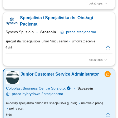
pokaż opis
Opis stanowiska Udzielanie profesjonalnego wsparcia technicznego
klientom w języku włoskim (telefon, e-mail, chat). Diagnozowanie i
Specjalista / Specjalistka ds. Obsługi
rozwiązywanie zgłaszanych problemów technicznych związanych z
produktami firmy. Dokumentowanie zgłoszeń oraz podejmowanych
Pacjenta
działań w systemie...
Synevo Sp. z o.o.
Szczecin
praca
stacjonarna
specjalista / specjalistka junior / mid / senior
umowa zlecenie
4 dni
pokaż opis
Opis stanowiska: zapewnianie profesjonalnej obsługi Pacjentów
odwiedzających Punkt Pobrań udzielanie informacji o dostępnych
Junior Customer Service Administrator
usługach oraz aktualnych akcjach promocyjnych; proponowanie
dodatkowych usług zgodnie z potrzebami Pacjentów; prowadzenie
dokumentacji medycznej zgodnie z...
Coloplast Business Centre Sp z o.o.
Szczecin
praca
hybrydowa / stacjonarna
młodszy specjalista / młodsza specjalistka (junior)
umowa o pracę
pełny etat
6 dni