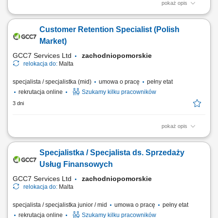
pokaż opis
zapewnianie profesjonalnej obsługi klienta w języku angielskim
udzielanie wsparcia w zakresie produktów, zamówień oraz kont
Customer Retention Specialist (Polish
użytkowników; odpowiadanie na pytania klientów i pomoc w
rozwiązywaniu bieżących problemów; diagnozowanie podstawowych
Market)
zgłoszeń dotyczących produktów i...
GCC7 Services Ltd
zachodniopomorskie
relokacja do:
Malta
specjalista / specjalistka (mid)
umowa o pracę
pełny etat
rekrutacja online
Szukamy kilku pracowników
3 dni
pokaż opis
Twoje zadania: Prowadzenie rozmów telefonicznych z klientami
zainteresowanymi ofertą. Doradztwo oraz sprzedaż usług związanych z
Specjalistka / Specjalista ds. Sprzedaży
edukacją finansową. Budowanie trwałych relacji z klientami i rozwijanie
współpracy z partnerami biznesowymi. Realizacja planów
Usług Finansowych
sprzedażowych oraz dbanie o...
GCC7 Services Ltd
zachodniopomorskie
relokacja do:
Malta
specjalista / specjalistka junior / mid
umowa o pracę
pełny etat
rekrutacja online
Szukamy kilku pracowników