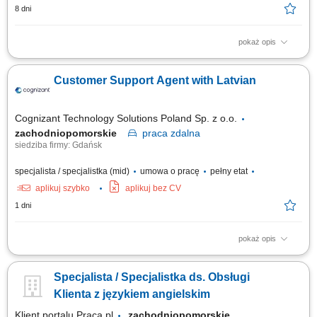
8 dni
pokaż opis
Opis stanowiska Zapewnianie wsparcia technicznego klientom w języku
włoskim za pośrednictwem telefonu, poczty elektronicznej oraz czatu.
Customer Support Agent with Latvian
Analiza zgłoszeń i rozwiązywanie problemów związanych z produktami
oraz usługami firmy. Rejestrowanie zgłoszeń i prowadzonych działań w
systemie...
Cognizant Technology Solutions Poland Sp. z o.o.
zachodniopomorskie
praca
zdalna
siedziba firmy: Gdańsk
specjalista / specjalistka (mid)
umowa o pracę
pełny etat
aplikuj szybko
aplikuj bez CV
1 dni
pokaż opis
What we do We are dedicated to helping the world's leading companies
build stronger businesses — helping them go from doing digital to being
Specjalista / Specjalistka ds. Obsługi
digital. Cognizant Poland offices are located in Gdańsk, Wrocław, and
Kraków. With the capacity to support various clients, we offer a world of...
Klienta z językiem angielskim
Klient portalu Praca.pl
zachodniopomorskie