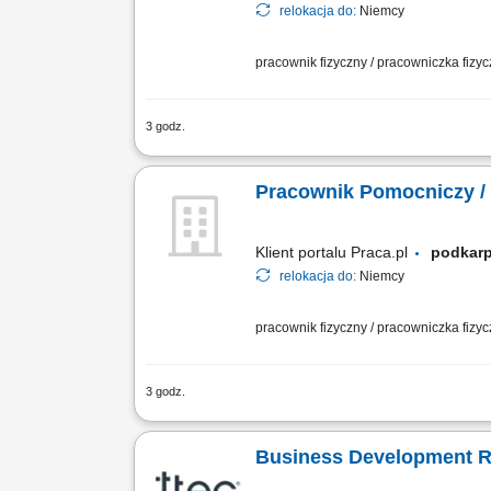
relokacja do:
Niemcy
pracownik fizyczny / pracowniczka fizy
3 godz.
wykonywanie prac spawalniczych meto
konstrukcji stalowych, rur oraz kompon
Pracownik Pomocniczy /
Klient portalu Praca.pl
podkar
relokacja do:
Niemcy
pracownik fizyczny / pracowniczka fizy
3 godz.
Zawieszanie oraz ściąganie różnorodn
polerowania powierzchni. Realizacja i
Business Development R