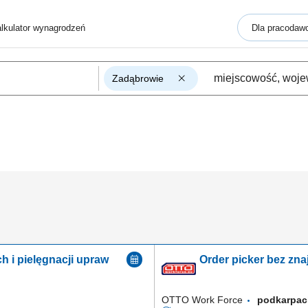
lkulator wynagrodzeń
Dla pracodaw
Zadąbrowie
h i pielęgnacji upraw
Order picker bez zna
OTTO Work Force
podkarpa