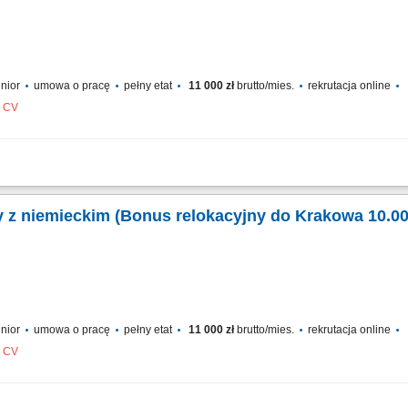
unior
umowa o pracę
pełny etat
11 000 zł
brutto/mies.
rekrutacja online
z CV
nus! Your potential has a place here with TTEC's award winning employment exper
th German-English working hybrid in Krakow, Poland, you’ll be a part of bringing
ży z niemieckim (Bonus relokacyjny do Krakowa 10.0
ees...
unior
umowa o pracę
pełny etat
11 000 zł
brutto/mies.
rekrutacja online
z CV