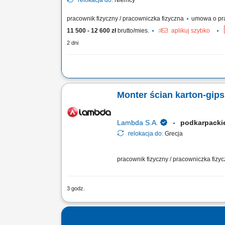
relokacja do:
Niemcy
pracownik fizyczny / pracowniczka fizyczna
umowa o pr
11 500 - 12 600 zł
brutto/mies.
aplikuj szybko
2 dni
Zadania: usuwanie chwastów na terenach uprawnych, sad
pakowanie paczek i przygotowywanie wysyłek, ogólne pr
Monter ścian karton-gips 
czystości, wsparcie przy pakowaniu i przygotowywaniu pal
Lambda S.A.
podkarpack
relokacja do:
Grecja
pracownik fizyczny / pracowniczka fizy
3 godz.
Twój zakres obowiązków: Montaż ścian,
Szpachlowanie połączeń oraz przygotow