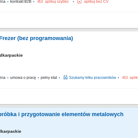
czna
kontrakt B2B
aplikuj szybko
aplikuj bez CV
nstrukcji stalowych na podstawie rysunku technicznego, składanie i dopasowywa
, wykonywanie podstawowych prac ślusarskich. Praca obejmuje montaż m.in.: el
 Frezer (bez programowania)
dkarpackie
czna
umowa o pracę
pełny etat
Szukamy kilku pracowników
apli
Uruchamianie gotowych programów obróbczych - bez programowania Mocowanie i 
ocesu obróbki CNC Zgłaszanie usterek, niezgodności jakościowych oraz problemó
obróbka i przygotowanie elementów metalowych
dkarpackie