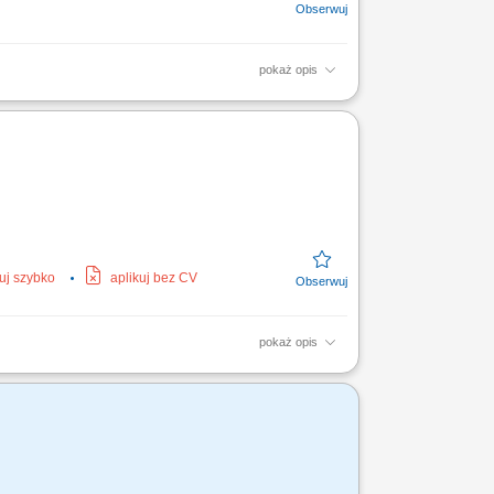
pokaż opis
nie elementów, wiercenie, cięcie oraz
ementów mostów,...
kuj szybko
aplikuj bez CV
pokaż opis
ustawianie detali oraz półfabrykatów w
w technicznych Wymagania:...