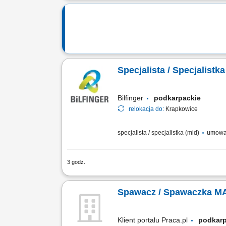
bezpieczne zakwaterowanie oraz wsparc
Specjalista / Specjalistk
Bilfinger
podkarpackie
relokacja do:
Krapkowice
specjalista / specjalistka (mid)
umowa
3 godz.
Opis stanowiska Kompleksowa obsługa 
budowach; Przeprowadzanie kontroli o
Spawacz / Spawaczka M
Klient portalu Praca.pl
podkar