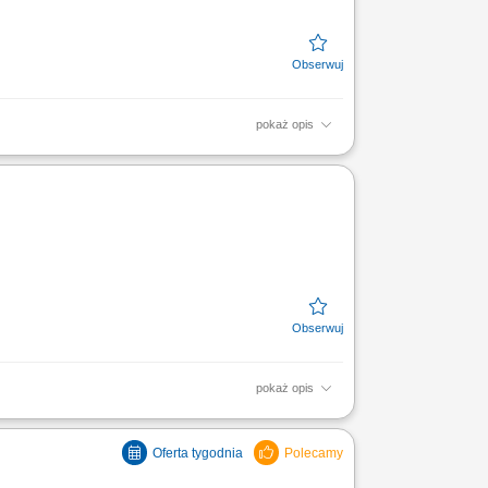
pokaż opis
nie z dokumentacją techniczną, spawanie
rocesem spawania,...
pokaż opis
 prac ślusarskich, w tym szlifowania oraz