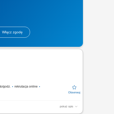
Włącz zgodę
to/godz.
rekrutacja online
pokaż opis
ego i zyskaj konkurencyjne wynagrodzenie,