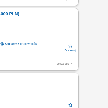
ence. As a Digital Sales Representative with
r employees have...
.000 PLN)
Szukamy 5 pracowników
pokaż opis
ence. As a Digital Sales Representative with
r employees have...