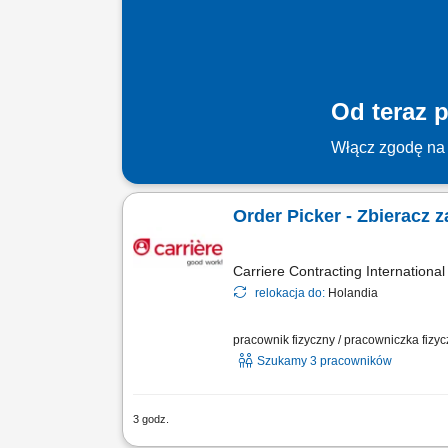
Od teraz p
Włącz zgodę na 
Order Picker - Zbieracz 
Carriere Contracting International
relokacja do:
Holandia
pracownik fizyczny / pracowniczka fizy
Szukamy 3 pracowników
3 godz.
Chcesz zacząć pracę za granicą i szuk