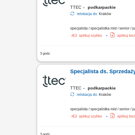
TTEC
podkarpackie
relokacja do:
Kraków
specjalista / specjalistka mid / senior / j
aplikuj szybko
aplikuj be
3 godz.
Relocate to Krakow with 10.000 PLN bo
Business Development Representative wi
Specjalista ds. Sprzeda
business. #experienceTTEC Our employ
TTEC
podkarpackie
relokacja do:
Kraków
specjalista / specjalistka mid / senior / j
aplikuj szybko
aplikuj be
3 godz.