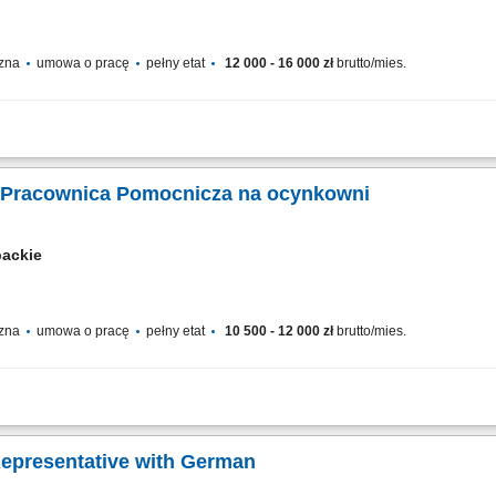
czna
umowa o pracę
pełny etat
12 000 - 16 000 zł
brutto/mies.
dą MAG (135) oraz TIG/WIG (141), przygotowywanie elementów do spawania zgod
entów ze stali węglowej i nierdzewnej, montaż oraz sczepianie elementów przed p
 Pracownica Pomocnicza na ocynkowni
packie
czna
umowa o pracę
pełny etat
10 500 - 12 000 zł
brutto/mies.
ych elementów metalowych przy użyciu drutów montażowych. Wykonywanie drobnych
nnych bieżących zadań pomocniczych na terenie zakładu w zależności od potrzeb.
epresentative with German