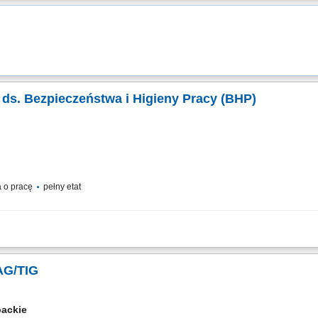
ie na każdym etapie pracy. Nawet jeśli nie masz dużego doświadczenia – wszystk
a ds. Bezpieczeństwa i Higieny Pracy (BHP)
 o pracę
pełny etat
obszaru BHP na projektach budowlanych; Monitorowanie przestrzegania przepis
raz audytów BHP i raportowanie wyników; Prowadzenie dokumentacji powypadkowej
AG/TIG
packie