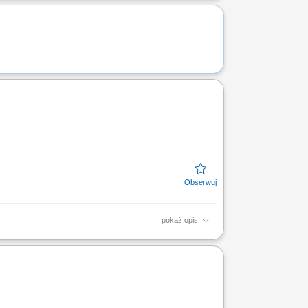
iego Cię...
pokaż opis
ów i standardów bezpieczeństwa pracy na
 oraz analiza zdarzeń;...