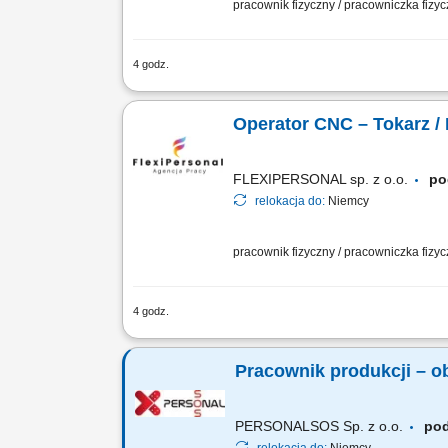
pracownik fizyczny / pracowniczka fizy
4 godz.
Zakres obowiązków montaż elementów ko
przygotowywanie elementów do montażu
Operator CNC – Tokarz /
FLEXIPERSONAL sp. z o.o.
po
relokacja do:
Niemcy
pracownik fizyczny / pracowniczka fizy
4 godz.
Twoje obowiązki: Obsługa maszyn CNC 
obrabiarce Nadzorowanie przebiegu pr
Pracownik produkcji – 
PERSONALSOS Sp. z o.o.
po