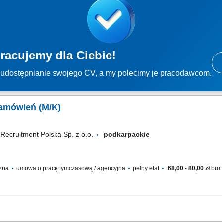
racujemy dla Ciebie!
udostępnianie swojego CV, a my polecimy je pracodawcom.
zamówień (M/K)
 Recruitment Polska Sp. z o.o.
podkarpackie
czna
umowa o pracę tymczasową / agencyjna
pełny etat
68,00 - 80,00 zł
brut
asz stabilnego zatrudnienia w renomowanej firmie? Dołącz do zespołu magazynow