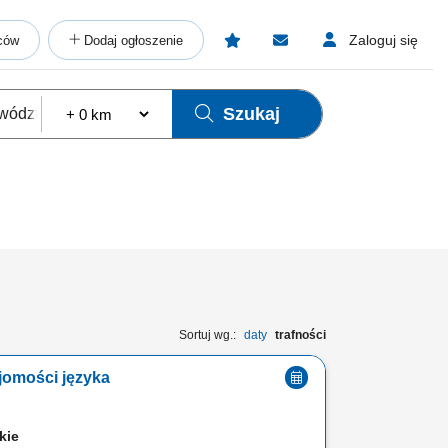
Zaloguj się
ców
Dodaj ogłoszenie
Szukaj
Sortuj wg.:
daty
trafności
jomości języka
ckie