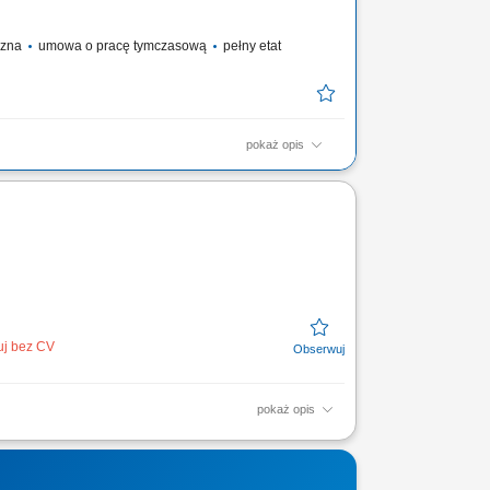
yczna
umowa o pracę tymczasową
pełny etat
pokaż opis
z i przygotowujesz zamówienia supermarketowe.
życiu skanera ręcznego lub systemu voice picking
dukt, w odpowiedniej ilości i jakości Pakować
uj bez CV
pokaż opis
cji pod systemy suchej zabudowy;
ycji – budowa...