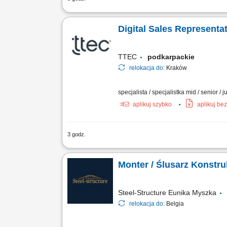
Relocate to Krakow with 10.000 PLN bon
German-English working hybrid in Krako
Digital Sales Representa
TTEC
podkarpackie
relokacja do:
Kraków
specjalista / specjalistka mid / senior / j
aplikuj szybko
aplikuj be
3 godz.
Relocate to Krakow with 10.000 PLN bon
German-English working hybrid in Krako
Monter / Ślusarz Konstru
Steel-Structure Eunika Myszka
relokacja do:
Belgia