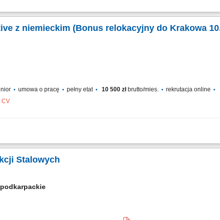
us! Your potential has a place here with TTEC's award winning employment experi
w, Poland, you’ll be a part of bringing humanity to business. #experienceTTEC Ou
tive z niemieckim (Bonus relokacyjny do Krakowa 10
unior
umowa o pracę
pełny etat
10 500 zł
brutto/mies.
rekrutacja online
z CV
us! Your potential has a place here with TTEC's award winning employment experi
w, Poland, you’ll be a part of bringing humanity to business. #experienceTTEC Ou
kcji Stalowych
podkarpackie