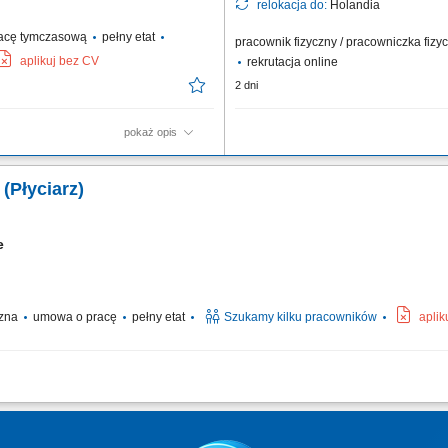
relokacja do:
Holandia
acę tymczasową
pełny etat
pracownik fizyczny / pracowniczka fiz
aplikuj bez CV
rekrutacja online
2 dni
pokaż opis
zenie oraz przygotowywanie roślin,
Twoje codzienne zadania Kompletujes
ace porządkowe i utrzymywanie
Będziesz: Kompletować produkty przy u
(Płyciarz)
et.
Sprawdzać, czy wybierasz właściwy pro
zamówienia tak, aby były gotowe do...
ie
czna
umowa o pracę
pełny etat
Szukamy kilku pracowników
aplik
 sufitów oraz innych zabudów z płyt gipsowo-kartonowych; Wykonywanie konstruk
anie powierzchni do dalszych prac wykończeniowych; Prace przy realizacji inwest