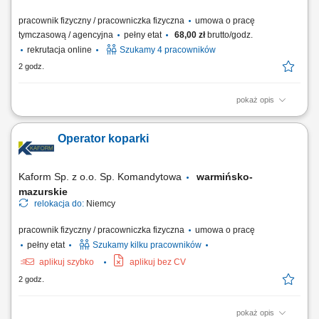
pracownik fizyczny / pracowniczka fizyczna
umowa o pracę
tymczasową / agencyjna
pełny etat
68,00 zł
brutto/godz.
rekrutacja online
Szukamy 4 pracowników
2 godz.
pokaż opis
Obowiązki: Nauka obsługi nowoczesnych maszyn sortujących oraz
poznanie procesów produkcyjnych; Współudział w ustawianiu,
Operator koparki
monitorowaniu i optymalizacji parametrów linii produkcyjnej; Pomoc
przy rozładunku metali i minerałów; Diagnozowanie drobnych usterek i
ich samodzielne usuwanie; Dbanie...
Kaform Sp. z o.o. Sp. Komandytowa
warmińsko-
mazurskie
relokacja do:
Niemcy
pracownik fizyczny / pracowniczka fizyczna
umowa o pracę
pełny etat
Szukamy kilku pracowników
aplikuj szybko
aplikuj bez CV
2 godz.
pokaż opis