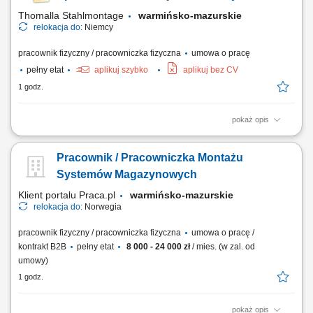
wiercenie, skręcanie, drobne...
Thomalla Stahlmontage
warmińsko-mazurskie
relokacja do:
Niemcy
pracownik fizyczny / pracowniczka fizyczna
umowa o pracę
pełny etat
aplikuj szybko
aplikuj bez CV
1 godz.
pokaż opis
wykonywanie konstrukcji aluminiowych oraz zabudów pojazdów
użytkowych, realizacja prac montażowych według rysunku
Pracownik / Pracowniczka Montażu
technicznego, cięcie i dopasowywanie elementów, szczepianie oraz
spawanie MIG 131 (puls), montaż podzespołów poprzez wiercenie i
Systemów Magazynowych
skręcanie, dbałość o jakość wykonania i...
Klient portalu Praca.pl
warmińsko-mazurskie
relokacja do:
Norwegia
pracownik fizyczny / pracowniczka fizyczna
umowa o pracę /
kontrakt B2B
pełny etat
8 000 - 24 000 zł
/ mies. (w zal. od
umowy)
1 godz.
pokaż opis