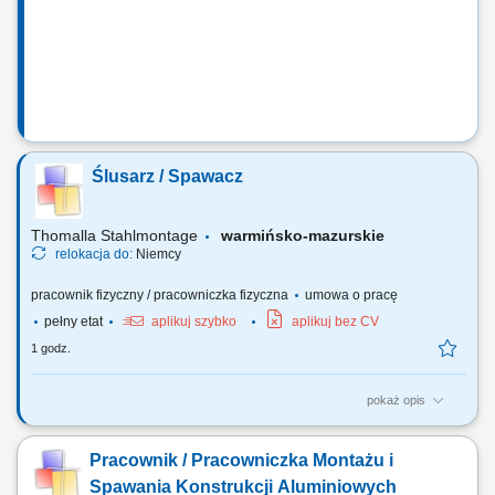
powierzchni; realizacja lakierowania natryskowego zgodnie z
dokumentacją technologiczną i standardami...
Ślusarz / Spawacz
Thomalla Stahlmontage
warmińsko-mazurskie
relokacja do:
Niemcy
pracownik fizyczny / pracowniczka fizyczna
umowa o pracę
pełny etat
aplikuj szybko
aplikuj bez CV
1 godz.
pokaż opis
wykonywanie konstrukcji oraz zabudowy pojazdów do transportu
zwierząt marki „Henke-Janene” Zakres prac: na podstawie rysunku oraz
Pracownik / Pracowniczka Montażu i
schematów technicznych (duża powtarzalność) tasowanie, cięcie,
sczepianie, wykonywanie krótkich spawów metodą MIG 131 (puls),
Spawania Konstrukcji Aluminiowych