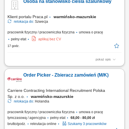
Osoba na stanowisko cieśla szalunkowy
Klient portalu Praca.pl
warmińsko-mazurskie
relokacja do:
Szwecja
pracownik fizyczny / pracowniczka fizyczna
umowa o pracę
pełny etat
aplikuj bez CV
17 godz.
pokaż opis
Wykonywanie prac z użyciem szalunków systemowych (np. PERI,
DOKA, ULMA). Realizacja prac związanych z betonowaniem. Obróbka,
Order Picker - Zbieracz zamówień (M/K)
kosmetyka i zacieranie powierzchni betonowych. Udział w prestiżowych
projektach budowlanych (np. ekologiczna huta stali, oczyszczalnia
ścieków, budowa elektrowni wiatrowych).
Carriere Contracting International Recruitment Polska
Sp. z o.o.
warmińsko-mazurskie
relokacja do:
Holandia
pracownik fizyczny / pracowniczka fizyczna
umowa o pracę
tymczasową / agencyjna
pełny etat
68,00 - 80,00 zł
brutto/godz.
rekrutacja online
Szukamy 3 pracowników