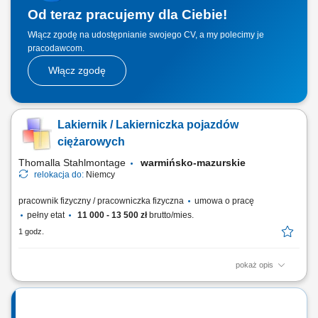
Od teraz pracujemy dla Ciebie!
Włącz zgodę na udostępnianie swojego CV, a my polecimy je
pracodawcom.
Włącz zgodę
Lakiernik / Lakierniczka pojazdów
ciężarowych
Thomalla Stahlmontage
warmińsko-mazurskie
relokacja do:
Niemcy
pracownik fizyczny / pracowniczka fizyczna
umowa o pracę
pełny etat
11 000 - 13 500 zł
brutto/mies.
1 godz.
pokaż opis
kompleksowe przygotowanie nadwozi samochodów ciężarowych oraz
użytkowych do procesu lakierowania; wykonywanie prac
przygotowawczych takich jak szlifowanie, oczyszczanie i wyrównywanie