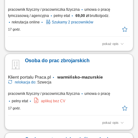
pracownik fizyczny / pracowniczka fizyczna
umowa o pracę
tymczasową / agencyjna
pełny etat
69,00 zł
brutto/godz.
rekrutacja online
Szukamy 2 pracowników
17 godz.
pokaż opis
Opis stanowiska transport produktów spożywczych przy użyciu wózków
widłowych, odkładanie palet na regały wysokiego składowania, obsługa
Osoba do prac zbrojarskich
załadunków oraz rozładunków samochodów ciężarowych, kompletacja
zamówień przygotowywanych do wysyłki, rozmieszczanie towarów
zgodnie z...
Klient portalu Praca.pl
warmińsko-mazurskie
relokacja do:
Szwecja
pracownik fizyczny / pracowniczka fizyczna
umowa o pracę
pełny etat
aplikuj bez CV
17 godz.
pokaż opis
Wykonywanie konstrukcji stalowych, zbrojenia, szkieletów i siatek
zbrojeniowych. Montaż prętów zbrojeniowych.