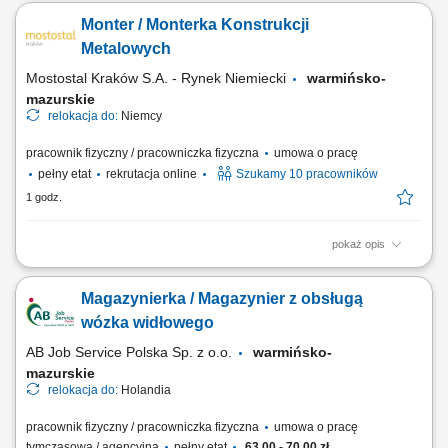
przy produkcji konstrukcji stalowych. Spawanie elementów w różnych
Monter / Monterka Konstrukcji
pozycjach zgodnie z wymaganiami technologicznymi. Odczytywanie
dokumentacji technicznej i kontrola jakości wykonanych połączeń.
Metalowych
Współpraca z zespołem...
Mostostal Kraków S.A. - Rynek Niemiecki
warmińsko-
mazurskie
relokacja do:
Niemcy
pracownik fizyczny / pracowniczka fizyczna
umowa o pracę
pełny etat
rekrutacja online
Szukamy 10 pracowników
1 godz.
pokaż opis
Opis stanowiska: Składanie i dopasowywanie konstrukcji stalowych
zgodnie z dokumentacją techniczną. Wykonywanie sczepów metodą
Magazynierka / Magazynier z obsługą
MAG przygotowujących elementy do spawania. Obróbka i
przygotowanie materiałów z wykorzystaniem palnika gazowego.
wózka widłowego
Kontrola zgodności wykonanych elementów z...
AB Job Service Polska Sp. z o.o.
warmińsko-
mazurskie
relokacja do:
Holandia
pracownik fizyczny / pracowniczka fizyczna
umowa o pracę
tymczasową / agencyjna
pełny etat
63,00 - 70,00 zł