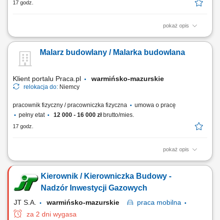
17 godz.
pokaż opis
Chcesz zacząć pracę za granicą i szukasz stabilnego zatrudnienia w
renomowanej firmie? Dołącz do zespołu magazynowego i zyskaj
Malarz budowlany / Malarka budowlana
konkurencyjne wynagrodzenie, bezpieczne zakwaterowanie oraz
wsparcie na każdym etapie pracy. Nawet jeśli nie masz dużego
doświadczenia – wszystkiego Cię...
Klient portalu Praca.pl
warmińsko-mazurskie
relokacja do:
Niemcy
pracownik fizyczny / pracowniczka fizyczna
umowa o pracę
pełny etat
12 000 - 16 000 zł
brutto/mies.
17 godz.
pokaż opis
Malowanie ścian, sufitów oraz elewacji budynków. Tapetowanie i
przygotowywanie powierzchni poprzez szlifowanie oraz szpachlowanie.
Kierownik / Kierowniczka Budowy -
Wykonywanie prac elewacyjnych i ociepleń w technologii ETICS. Praca
zgodnie z dokumentacją techniczną oraz standardami jakości.
Nadzór Inwestycji Gazowych
JT S.A.
warmińsko-mazurskie
praca
mobilna
za 2 dni wygasa