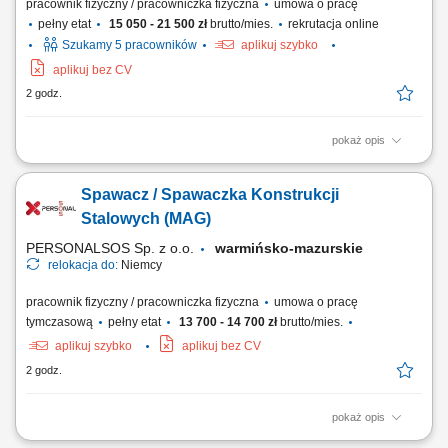
pracownik fizyczny / pracowniczka fizyczna
umowa o pracę
pełny etat
15 050 - 21 500 zł
brutto/mies.
rekrutacja online
Szukamy 5 pracowników
aplikuj szybko
aplikuj bez CV
2 godz.
pokaż opis
Montaż konstrukcji stalowych na podstawie dokumentacji technicznej.
Spawanie elementów konstrukcji stalowych metodą MAG 135.
Spawacz / Spawaczka Konstrukcji
Wykonywanie spawania punktowego w procesie montażu. Obsługa
elektronarzędzi niezbędnych do prac montażowych i spawalniczych.
Stalowych (MAG)
PERSONALSOS Sp. z o.o.
warmińsko-mazurskie
relokacja do:
Niemcy
pracownik fizyczny / pracowniczka fizyczna
umowa o pracę
tymczasową
pełny etat
13 700 - 14 700 zł
brutto/mies.
aplikuj szybko
aplikuj bez CV
2 godz.
pokaż opis
Opis stanowiska: Spawanie elementów stalowych metodą MAG.