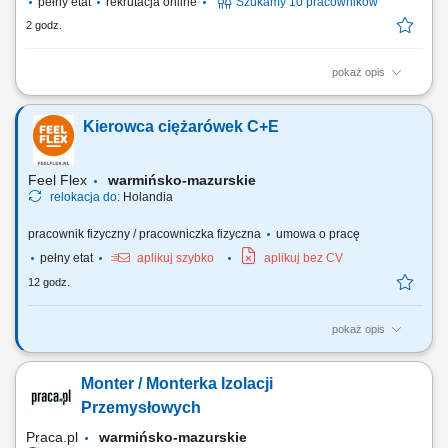
pełny etat
rekrutacja online
Szukamy 10 pracowników
2 godz.
pokaż opis
Zakres obowiązków Obsługa maszyn zbrojarskich ‎( STEMA, Schnell,
Progress (PMA), Pedax, EVG, MEP)
Kierowca ciężarówek C+E
Feel Flex
warmińsko-mazurskie
relokacja do:
Holandia
pracownik fizyczny / pracowniczka fizyczna
umowa o pracę
pełny etat
aplikuj szybko
aplikuj bez CV
12 godz.
pokaż opis
Nasi kierowcy pracują jako: Kierowcy dystrybucji marketów
spożywczych; Kierowcy ciężarówek recyklingu; Kierowcy ciężarówek
Monter / Monterka Izolacji
chłodnia, izoterma; Kierowców Terbergów (placowych) Uwaga nie
posiadamy ofert dla kierowców na trasach międzynarodowych i
Przemysłowych
chcących pracować w tzw systemie!
Praca.pl
warmińsko-mazurskie