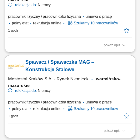
relokacja do:
Niemcy
pracownik fizyczny / pracowniczka fizyczna
umowa o pracę
pełny etat
rekrutacja online
Szukamy 10 pracowników
1 godz.
pokaż opis
Opis stanowiska: Czyszczenie i przygotowywanie form do produkcji
prefabrykatów. Montaż zbrojenia oraz dodatkowych elementów zgodnie
Spawacz / Spawaczka MAG –
z wymaganiami produkcji. Udział w procesie betonowania i obróbki
świeżego betonu. Kontrola jakości wykonywanych prac. Utrzymywanie
Konstrukcje Stalowe
porządku oraz właściwe...
Mostostal Kraków S.A. - Rynek Niemiecki
warmińsko-
mazurskie
relokacja do:
Niemcy
pracownik fizyczny / pracowniczka fizyczna
umowa o pracę
pełny etat
rekrutacja online
Szukamy 10 pracowników
1 godz.
pokaż opis
Opis stanowiska: Wykonywanie prac spawalniczych metodą MAG 135