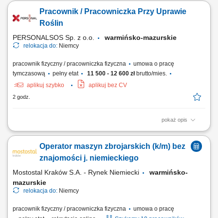
Wykonywanie powtarzalnych komponentów zgodnie z dokumentacją
Pracownik / Pracowniczka Przy Uprawie
techniczną. Produkcja lekkich konstrukcji stalowych wykorzystywanych
w różnych projektach. Kontrola jakości wykonanych spoin oraz dbałość
Roślin
o zgodność z wymaganiami produkcyjnymi.
PERSONALSOS Sp. z o.o.
warmińsko-mazurskie
relokacja do:
Niemcy
pracownik fizyczny / pracowniczka fizyczna
umowa o pracę
tymczasową
pełny etat
11 500 - 12 600 zł
brutto/mies.
aplikuj szybko
aplikuj bez CV
2 godz.
pokaż opis
Opis stanowiska: Pielęgnacja upraw poprzez usuwanie chwastów i
wykonywanie prostych prac ogrodniczych. Sadzenie oraz
Operator maszyn zbrojarskich (k/m) bez
przygotowywanie roślin do dalszej produkcji. Pakowanie zamówień i
przygotowywanie przesyłek do wysyłki. Utrzymywanie porządku na
znajomości j. niemieckiego
stanowisku pracy oraz pomoc przy kompletowaniu palet.
Mostostal Kraków S.A. - Rynek Niemiecki
warmińsko-
mazurskie
relokacja do:
Niemcy
pracownik fizyczny / pracowniczka fizyczna
umowa o pracę