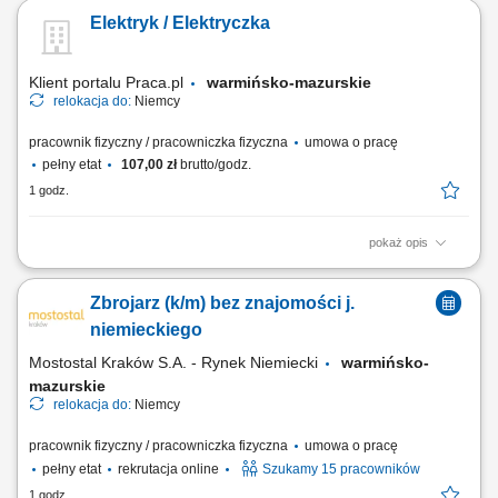
przemysłowych; Obsługa maszyn do obróbki metalu; Spawanie
Elektryk / Elektryczka
metodami MAG i/lub WIG; Prace ślusarskie i montażowe zgodnie z
rysunkiem technicznym;
Klient portalu Praca.pl
warmińsko-mazurskie
relokacja do:
Niemcy
pracownik fizyczny / pracowniczka fizyczna
umowa o pracę
pełny etat
107,00 zł
brutto/godz.
1 godz.
pokaż opis
montaż instalacji elektrycznych w budynkach mieszkalnych i
komercyjnych; instalacja rozdzielni oraz systemów zasilania;
Zbrojarz (k/m) bez znajomości j.
wykonywanie połączeń elektrycznych i tras kablowych; montaż i
okablowanie szaf sterowniczych; prace z zakresu elektryki
niemieckiego
przemysłowej; wymiana uszkodzonych elementów...
Mostostal Kraków S.A. - Rynek Niemiecki
warmińsko-
mazurskie
relokacja do:
Niemcy
pracownik fizyczny / pracowniczka fizyczna
umowa o pracę
pełny etat
rekrutacja online
Szukamy 15 pracowników
1 godz.