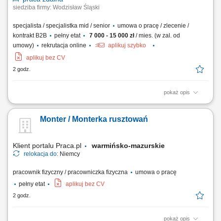
siedziba firmy: Wodzisław Śląski
specjalista / specjalistka mid / senior
umowa o pracę / zlecenie /
kontrakt B2B
pełny etat
7 000 - 15 000 zł
/ mies. (w zal. od
umowy)
rekrutacja online
aplikuj szybko
aplikuj bez CV
2 godz.
pokaż opis
Opis stanowiska: organizacja i kontrola transportów międzynarodowych,
bieżący kontakt z klientami i przewoźnikami, negocjowanie cen i
Monter / Monterka rusztowań
warunków przewozu, monitorowanie przebiegu transportów i terminów
dostaw, prowadzenie dokumentacji i raportowanie wyników
operacyjnych.
Klient portalu Praca.pl
warmińsko-mazurskie
relokacja do:
Niemcy
pracownik fizyczny / pracowniczka fizyczna
umowa o pracę
pełny etat
aplikuj bez CV
2 godz.
pokaż opis