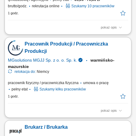
brutto/godz.
rekrutacja online
Szukamy 10 pracowników
1 godz.
pokaż opis
Czym będziesz się zajmować: Pobieraniem i kompletowaniem towarów
na długich widłach (dwie palety obok siebie) Bezpiecznym transportem
Pracownik Produkcji / Pracowniczka
wewnętrznym materiałów do stref załadunkowych; Piętrowaniem palet
do wysokości 8 metrów; Przygotowywaniem przesyłek do dalszej
Produkcji
wysyłki; Wspieraniem...
MGsolutions MGJJ Sp. z o. o. Sp. k.
warmińsko-
mazurskie
relokacja do:
Niemcy
pracownik fizyczny / pracowniczka fizyczna
umowa o pracę
pełny etat
Szukamy kilku pracowników
1 godz.
pokaż opis
Zakres zadań: Pakowanie, układanie wyrobów czekoladowych oraz
kontrola jakości; Pomocnicze prace manualne na hali produkcyjnej;
Brukarz / Brukarka