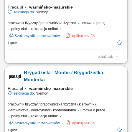
Praca.pl
warmińsko-mazurskie
relokacja do:
Niemcy
pracownik fizyczny / pracowniczka fizyczna
umowa o pracę
pełny etat
rekrutacja online
Szukamy kilku pracowników
aplikuj bez CV
1 godz.
pokaż opis
Zakres obowiązków: Układanie kostki granitowej, betonowej oraz
elementów z kamienia naturalnego. Montaż krawężników, obrzeży oraz
Brygadzista - Monter / Brygadzistka -
przygotowanie podbudowy pod nawierzchnie. Dbałość o wysokie
standardy jakościowe, estetykę prac oraz przestrzeganie zasad BHP.
Monterka
Praca.pl
warmińsko-mazurskie
relokacja do:
Niemcy
pracownik fizyczny / pracowniczka fizyczna / kierownik /
kierowniczka / koordynator / koordynatorka
umowa o pracę
pełny etat
rekrutacja online
Szukamy kilku pracowników
aplikuj bez CV
1 godz.