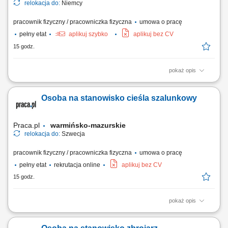
relokacja do:
Niemcy
pracownik fizyczny / pracowniczka fizyczna
umowa o pracę
pełny etat
aplikuj szybko
aplikuj bez CV
15 godz.
pokaż opis
Opis stanowiska: Kompleksowy montaż oraz demontaż systemów
izolacji ciepłochronnej i zimnochronnej na obiektach przemysłowych.
Osoba na stanowisko cieśla szalunkowy
Prowadzenie prac instalacyjnych bezpośrednio na ciągach
rurociągowych, instalacjach technicznych oraz zbiornikach
wielkogabarytowych. Zakładanie materiałów...
Praca.pl
warmińsko-mazurskie
relokacja do:
Szwecja
pracownik fizyczny / pracowniczka fizyczna
umowa o pracę
pełny etat
rekrutacja online
aplikuj bez CV
15 godz.
pokaż opis
Twój zakres obowiązków Montaż szalunków.