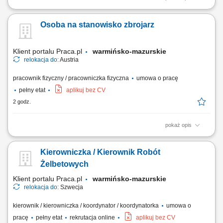
Prace fizyczne związane z budową i demontażem konstrukcji
wsporczych. Operowanie elementami rusztowań w warunkach
Osoba na stanowisko zbrojarz
wysokościowych. Zabezpieczanie stanowisk pracy zgodnie z normami
budowlanymi.
Klient portalu Praca.pl
warmińsko-mazurskie
relokacja do:
Austria
pracownik fizyczny / pracowniczka fizyczna
umowa o pracę
pełny etat
aplikuj bez CV
2 godz.
pokaż opis
wykonywanie elementów zbrojeniowych: szkielety, siatki oraz
konstrukcje stalowe; montaż i łączenie prętów zbrojeniowych zgodnie z
Kierowniczka / Kierownik Robót
projektem; udział w realizacji inwestycji infrastrukturalnych (np. mosty,
tunele) współpraca z zespołem na placu budowy;
Żelbetowych
Klient portalu Praca.pl
warmińsko-mazurskie
relokacja do:
Szwecja
kierownik / kierowniczka / koordynator / koordynatorka
umowa o
pracę
pełny etat
rekrutacja online
aplikuj bez CV