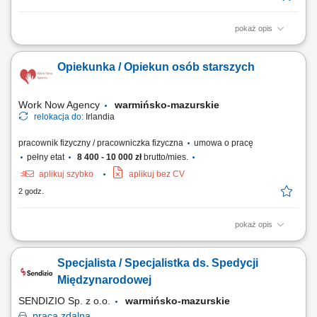
pokaż opis
Zakres obowiązków: Budowa i montaż zewnętrznych sieci wodno-
kanalizacyjnych; Organizacja oraz koordynacja pracy brygady; Praca na
Opiekunka / Opiekun osób starszych
podstawie dokumentacji technicznej; Obsługa niwelatora tradycyjnego
oraz laserowego; Dbałość o terminowość i jakość realizowanych prac;
Work Now Agency
warmińsko-mazurskie
relokacja do:
Irlandia
pracownik fizyczny / pracowniczka fizyczna
umowa o pracę
pełny etat
8 400 - 10 000 zł
brutto/mies.
aplikuj szybko
aplikuj bez CV
2 godz.
pokaż opis
Miejsce pracy: Irlandia lub Wielka Brytania Zakres obowiązków:
Sprawowanie codziennej opieki nad osobami starszymi lub osobami z
Specjalista / Specjalistka ds. Spedycji
niepełnosprawnościami w ich miejscu zamieszkania. Pomoc w
wykonywaniu codziennych czynności, takich jak ubieranie, higiena
Międzynarodowej
osobista i spożywanie posiłków....
SENDIZIO Sp. z o.o.
warmińsko-mazurskie
praca
zdalna