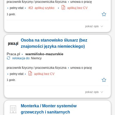
pracownik fizyczny / pracowniczka fizyczna
umowa o pracę
pełny etat
aplikuj szybko
aplikuj bez CV
1 godz.
pokaż opis
Opis stanowiska: spawanie półautomatem - metoda 135 lub 141;
wszystkie pozycje; Wymagania: doświadczenie zawodowe; umiejętność
Osoba na stanowisko ślusarz (bez
pracy w zespole; zaangażowanie, sumienność, dyspozycyjność;
umiejętność posługiwania się elektronarzędziami;
znajomości języka niemieckiego)
Praca.pl
warmińsko-mazurskie
relokacja do:
Niemcy
pracownik fizyczny / pracowniczka fizyczna
umowa o pracę
pełny etat
aplikuj bez CV
1 godz.
pokaż opis
Zadania Realizacja prac montażowych wewnątrz modułów
przeznaczonych dla ciągników siodłowych. Wykonywanie końcowych
Monterka / Monter systemów
czynności wykończeniowych w elementach zabudowy. Dbałość o
precyzyjne osadzenie komponentów wyposażenia.
grzewczych i sanitarnych