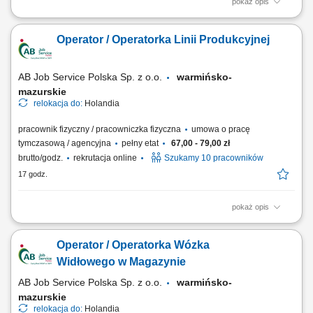
pokaż opis
Opis stanowiska Samodzielne prowadzenie powierzonej sekcji
kuchennej i sprawna realizacja zamówień gości restauracji.
Operator / Operatorka Linii Produkcyjnej
Monitorowanie standardów jakościowych oraz dbałość o powtarzalność
doskonałego smaku potraw. Koordynowanie codziennych procesów na
zapleczu, w tym kontrola rotacji...
AB Job Service Polska Sp. z o.o.
warmińsko-
mazurskie
relokacja do:
Holandia
pracownik fizyczny / pracowniczka fizyczna
umowa o pracę
tymczasową / agencyjna
pełny etat
67,00 - 79,00 zł
brutto/godz.
rekrutacja online
Szukamy 10 pracowników
17 godz.
pokaż opis
Opis stanowiska realizacja zadań na linii produkcyjnej w zakładzie
przetwórstwa drobiowego, zawieszanie drobiu na elementach
Operator / Operatorka Wózka
transportowych linii produkcyjnej, utrzymywanie porządku w miejscu
wykonywania obowiązków, przestrzeganie obowiązujących procedur
Widłowego w Magazynie
jakości i bezpieczeństwa,...
AB Job Service Polska Sp. z o.o.
warmińsko-
mazurskie
relokacja do:
Holandia