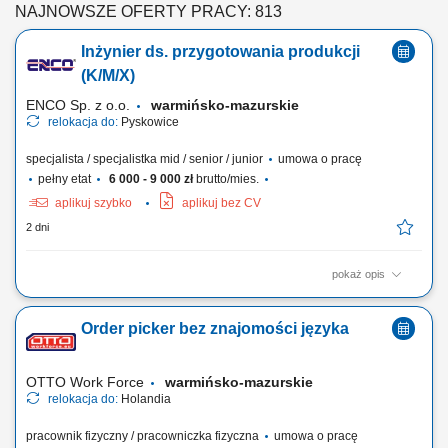
NAJNOWSZE OFERTY PRACY: 813
Inżynier ds. przygotowania produkcji
(K/M/X)
ENCO Sp. z o.o.
warmińsko-mazurskie
relokacja do:
Pyskowice
specjalista / specjalistka mid / senior / junior
umowa o pracę
pełny etat
6 000 - 9 000 zł
brutto/mies.
aplikuj szybko
aplikuj bez CV
2 dni
pokaż opis
Opis stanowiska Przygotowanie dokumentacji do akceptacji klienta,
rysunków produkcyjnych oraz dokumentacji powykonawczej;
Order picker bez znajomości języka
Sprawdzanie zleceń produkcyjnych pod kątem kompletności informacji
koniecznych do realizacji zlecenia; Dokonywanie niezbędnych
uzgodnień technicznych na etapie...
OTTO Work Force
warmińsko-mazurskie
relokacja do:
Holandia
pracownik fizyczny / pracowniczka fizyczna
umowa o pracę