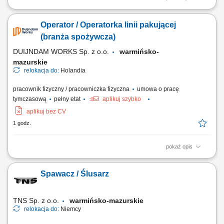
Montaż systemów magazynowych typu self storage oraz
elektronicznych systemów zamknięć. Odbiór i kontrola dostaw
Operator / Operatorka linii pakującej
materiałów. Dbanie o jakość oraz terminową realizację prac.
Wykonywanie zadań zgodnie z harmonogramem projektu. Po
(branża spożywcza)
wdrożeniu samodzielna realizacja prac montażowych. Miejsce...
DUIJNDAM WORKS Sp. z o.o.
warmińsko-
mazurskie
relokacja do:
Holandia
pracownik fizyczny / pracowniczka fizyczna
umowa o pracę
tymczasową
pełny etat
aplikuj szybko
aplikuj bez CV
1 godz.
pokaż opis
Opis stanowiska Będziesz odpowiedzialny za kompleksowe
przygotowanie, ustawianie i bieżącą obsługę nowoczesnych urządzeń
Spawacz / Ślusarz
pakujących typu Flowpack oraz systemów Netting. Do Twoich
codziennych zadań należeć będzie sprawna wymiana materiałów
eksploatacyjnych, w szczególności folii...
TNS Sp. z o.o.
warmińsko-mazurskie
relokacja do:
Niemcy