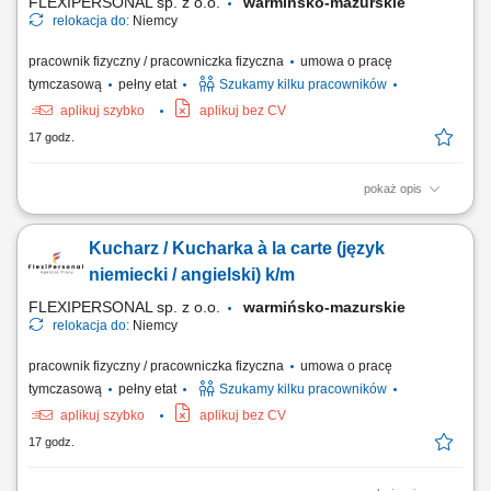
FLEXIPERSONAL sp. z o.o.
warmińsko-mazurskie
relokacja do:
Niemcy
pracownik fizyczny / pracowniczka fizyczna
umowa o pracę
tymczasową
pełny etat
Szukamy kilku pracowników
aplikuj szybko
aplikuj bez CV
17 godz.
pokaż opis
Opis stanowiska: Przygotowywanie dań à la carte; Dbanie o smak,
jakość i estetykę potraw; Współpraca z zespołem kuchni; Kontrola
Kucharz / Kucharka à la carte (język
zapasów i organizacja pracy; Utrzymanie porządku i standardów
higieny; Czego oczekujemy: Doświadczenia jako kucharz; Znajomości
niemiecki / angielski) k/m
pracy w kuchni restauracyjnej;...
FLEXIPERSONAL sp. z o.o.
warmińsko-mazurskie
relokacja do:
Niemcy
pracownik fizyczny / pracowniczka fizyczna
umowa o pracę
tymczasową
pełny etat
Szukamy kilku pracowników
aplikuj szybko
aplikuj bez CV
17 godz.