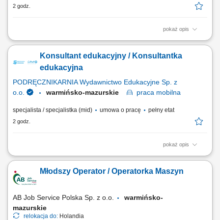
2 godz.
pokaż opis
Kierowanie i nadzór nad pracami żelbetowymi na budowie zgodnie z
dokumentacją techniczną, harmonogramem i budżetem. Koordynacja
Konsultant edukacyjny / Konsultantka
pracy zespołów wykonawczych oraz podwykonawców. Weryfikacja
dokumentacji technicznej oraz bieżące reagowanie na zmiany
edukacyjna
projektowe. Kontrola jakości i...
PODRĘCZNIKARNIA Wydawnictwo Edukacyjne Sp. z
o.o.
warmińsko-mazurskie
praca
mobilna
specjalista / specjalistka (mid)
umowa o pracę
pełny etat
2 godz.
pokaż opis
Opis stanowiska: Pozyskiwanie nowych partnerów biznesowych oraz
wielopłaszczyznowa rozbudowa portfela podmiotów z sektora
Młodszy Operator / Operatorka Maszyn
oświatowo-wychowawczego; Przeprowadzanie bezpośrednich spotkań
handlowych i prezentacja asortymentu wyposażenia, sprzętu
multimedialnego oraz materiałów wspierających...
AB Job Service Polska Sp. z o.o.
warmińsko-
mazurskie
relokacja do:
Holandia