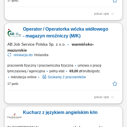
17 godz.
pokaż opis
Nowoczesna holenderska firma z branży spożywczej, specjalizująca się
w uboju, przetwórstwie i pakowaniu drobiu. Przedsiębiorstwo produkuje
Operator / Operatorka wózka widłowego
świeże i mrożone wyroby drobiowe dla klientów B2B w całej Europie,
dostosowując produkty do indywidualnych zamówień. Zakres
- magazyn mroźniczy (M/K)
obowiązków Praca w...
AB Job Service Polska Sp. z o.o.
warmińsko-
mazurskie
relokacja do:
Holandia
pracownik fizyczny / pracowniczka fizyczna
umowa o pracę
tymczasową / agencyjna
pełny etat
69,00 zł
brutto/godz.
rekrutacja online
Szukamy 2 pracowników
17 godz.
pokaż opis
Firma działająca w obszarze magazynowania i logistyki.
Przedsiębiorstwo zajmuje się składowaniem towarów, obsługą
Kucharz z językiem angielskim k/m
zamówień oraz dystrybucją produktów do klientów. Magazyn jest
przystosowany do sprawnej obsługi procesów logistycznych i zapewnia
terminową realizację wysyłek. Firma...