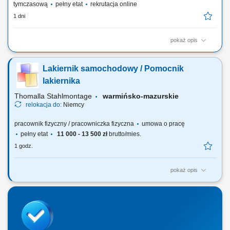
tymczasową
pełny etat
rekrutacja online
1 dni
pokaż opis
Twoje codzienne zadania Kompletujesz i przygotowujesz zamówienia
supermarketowe. Będziesz: Kompletować produkty przy użyciu skanera
Lakiernik samochodowy / Pomocnik
ręcznego lub systemu voice picking Sprawdzać, czy wybierasz właściwy
produkt, w odpowiedniej ilości i jakości Pakować zamówienia tak, aby
lakiernika
były gotowe do...
Thomalla Stahlmontage
warmińsko-mazurskie
relokacja do:
Niemcy
pracownik fizyczny / pracowniczka fizyczna
umowa o pracę
pełny etat
11 000 - 13 500 zł
brutto/mies.
1 godz.
pokaż opis
przygotowanie nadwozi ciągników siodłowych oraz innych
samochodów do prowadzenia prac lakierniczych (oczyszczanie,
szpachlowanie, matowienie itd.) przygotowanie materiałów
lakierniczych; lakierowanie natryskowe nadwozi samochodowych,
zgodnie z wymaganiami i technologią producentów...