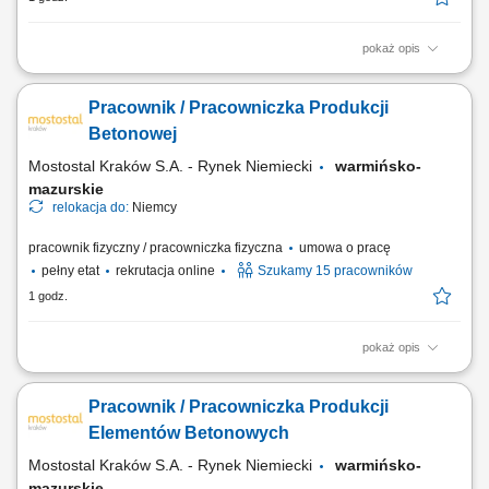
pokaż opis
Zakres obowiązków Wiązanie zbrojenia cęgami;
Pracownik / Pracowniczka Produkcji
Betonowej
Mostostal Kraków S.A. - Rynek Niemiecki
warmińsko-
mazurskie
relokacja do:
Niemcy
pracownik fizyczny / pracowniczka fizyczna
umowa o pracę
pełny etat
rekrutacja online
Szukamy 15 pracowników
1 godz.
pokaż opis
Opis stanowiska: Wykonywanie prac zbrojarskich przy produkcji
elementów prefabrykowanych. Łączenie prętów zbrojeniowych przy
Pracownik / Pracowniczka Produkcji
użyciu cęgów zbrojarskich. Odczytywanie dokumentacji technicznej i
przygotowywanie elementów do dalszej produkcji. Utrzymywanie
Elementów Betonowych
wysokiej jakości wykonywanej pracy....
Mostostal Kraków S.A. - Rynek Niemiecki
warmińsko-
mazurskie