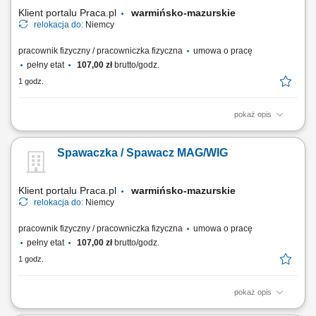
Klient portalu Praca.pl
warmińsko-mazurskie
relokacja do:
Niemcy
pracownik fizyczny / pracowniczka fizyczna
umowa o pracę
pełny etat
107,00 zł
brutto/godz.
1 godz.
pokaż opis
Montaż instalacji rurowych, armatury, odpływów; Instalacja grzejników i
ogrzewania podłogowego; Prace przy systemach grzewczych; Czytanie
Spawaczka / Spawacz MAG/WIG
i praca z rysunkiem technicznym;
Klient portalu Praca.pl
warmińsko-mazurskie
relokacja do:
Niemcy
pracownik fizyczny / pracowniczka fizyczna
umowa o pracę
pełny etat
107,00 zł
brutto/godz.
1 godz.
pokaż opis
Montaż konstrukcji stalowych; Naprawa maszyn i urządzeń