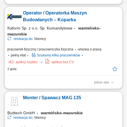
Opis stanowiska: Praca na koparce jednonaczyniowej; Po zakończeniu
pracy na maszynie, praca z ekipami budowlanymi; Miejsce pracy:
Operator / Operatorka Maszyn
Niemcy;
Budowlanych – Koparka
Kaform Sp. z o.o. Sp. Komandytowa
warmińsko-
mazurskie
relokacja do:
Niemcy
pracownik fizyczny / pracowniczka fizyczna
umowa o pracę
pełny etat
Szukamy kilku pracowników
aplikuj szybko
aplikuj bez CV
2 godz.
pokaż opis
Opis stanowiska: Prowadzenie i obsługa koparki jednonaczyniowej na
placu budowy. Realizacja prac ziemnych i przygotowawczych.
Monter / Spawacz MAG 135
Współpraca z zespołem budowlanym po zakończeniu pracy sprzętem.
Praca na projektach budowlanych w Niemczech.
Budtech GmbH
warmińsko-mazurskie
relokacja do:
Niemcy