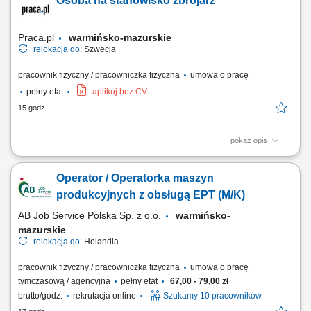
Osoba na stanowisko zbrojarz
Praca.pl
warmińsko-mazurskie
relokacja do:
Szwecja
pracownik fizyczny / pracowniczka fizyczna
umowa o pracę
pełny etat
aplikuj bez CV
15 godz.
pokaż opis
Opis stanowiska Tworzenie i montowanie konstrukcji stalowych, zbrojeń
oraz siatek zbrojeniowych.
Operator / Operatorka maszyn
produkcyjnych z obsługą EPT (M/K)
AB Job Service Polska Sp. z o.o.
warmińsko-
mazurskie
relokacja do:
Holandia
pracownik fizyczny / pracowniczka fizyczna
umowa o pracę
tymczasową / agencyjna
pełny etat
67,00 - 79,00 zł
brutto/godz.
rekrutacja online
Szukamy 10 pracowników