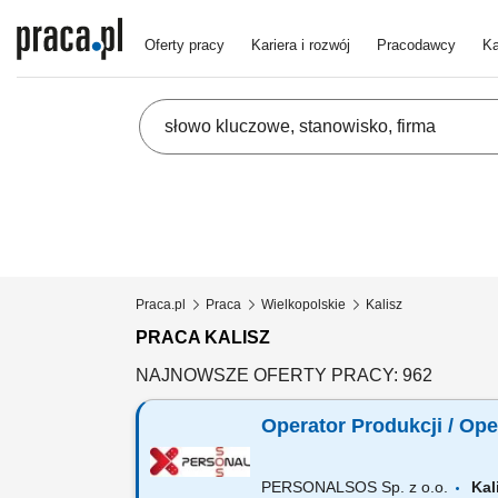
Oferty pracy
Kariera i rozwój
Pracodawcy
Ka
Praca.pl
Praca
Wielkopolskie
Kalisz
PRACA KALISZ
NAJNOWSZE OFERTY PRACY: 962
Operator Produkcji / Op
PERSONALSOS Sp. z o.o.
Ka