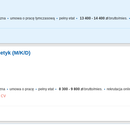
yczna
umowa o pracę tymczasową
pełny etat
13 400 - 14 400 zł
brutto/mies.
 produkcyjnych; ustawianie parametrów procesu i wykonywanie przezbrojenia; k
sport materiałów przy użyciu paleciaka lub wózka; praca z prostą dokumentacją pr
getyk (M/K/D)
czna
umowa o pracę
pełny etat
8 300 - 9 800 zł
brutto/mies.
rekrutacja onl
z CV
 instalacji i systemów energetycznych, Prace pod napięciem. Wymagania: Uprawn
żnienie wydane przez Tauron, Uprawnienia operatora na zwyżki samochodowe (U