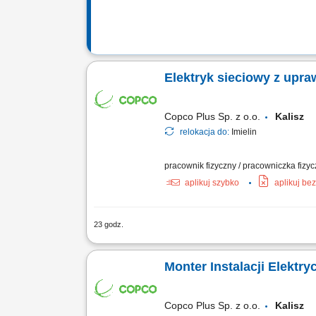
Elektryk sieciowy z upra
Copco Plus Sp. z o.o.
Kalisz
relokacja do:
Imielin
pracownik fizyczny / pracowniczka fizy
aplikuj szybko
aplikuj be
23 godz.
Co będziesz robić: Utrzymywać i serwis
napięciem (PPN) Wspierać sprawne funkc
Monter Instalacji Elektr
Copco Plus Sp. z o.o.
Kalisz