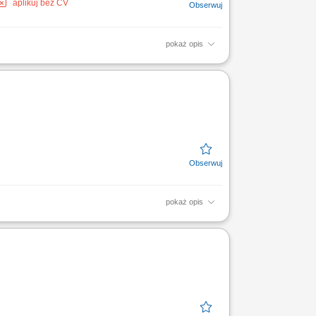
aplikuj bez CV
pokaż opis
o. Budowanie wizerunku marki oraz
etycznych i klinik...
pokaż opis