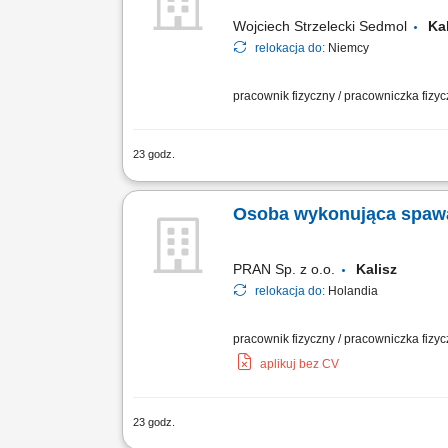
Wojciech Strzelecki Sedmol
Ka
relokacja do:
Niemcy
pracownik fizyczny / pracowniczka fizy
23 godz.
Opis stanowiska: Zbieranie towaru w m
pozycji usłyszanej w słuchawce; Praca w
Osoba wykonująca spaw
PRAN Sp. z o.o.
Kalisz
relokacja do:
Holandia
pracownik fizyczny / pracowniczka fizy
aplikuj bez CV
23 godz.