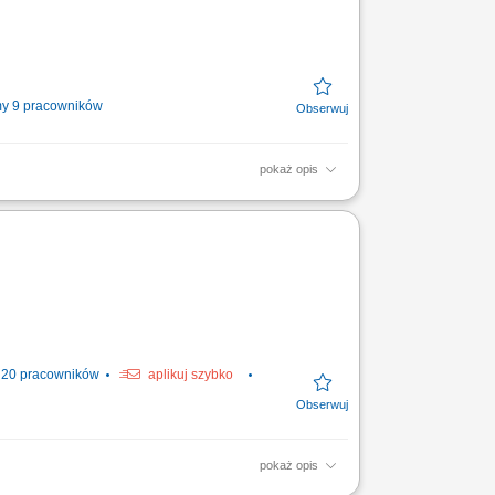
y 9 pracowników
pokaż opis
na której układamy zebrany towar wg
ygodniu,...
20 pracowników
aplikuj szybko
pokaż opis