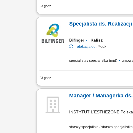
23 godz.
Zakres obowiązków: spawanie metodą TIG
oraz rurociągów technologicznych, pra
Specjalista ds. Realizacj
Bilfinger
Kalisz
relokacja do:
Płock
specjalista / specjalistka (mid)
umowa
23 godz.
Twój zakres obowiązków: koordynowani
dbałość o terminową realizację zadań;
Manager / Managerka ds.
INSTYTUT L'ESTHEZONE Polska
starszy specjalista / starsza specjalist