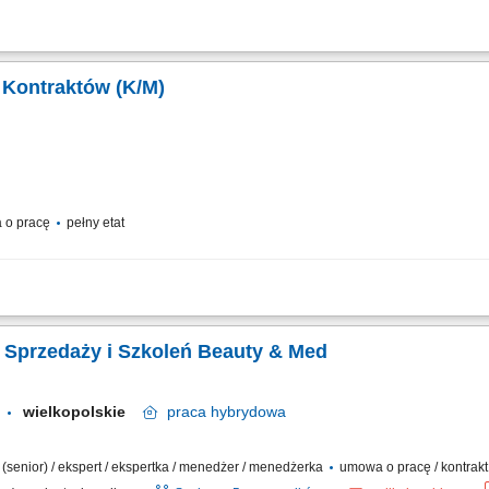
 konstrukcji i instalacji ze stali nierdzewnej, montaż maszyn i urządzeń dla prz
ca zgodnie z dokumentacją techniczną.
i Kontraktów (K/M)
 o pracę
pełny etat
e i nadzorowanie prac na budowie; zarządzanie zespołem pracowników; monitor
 kontrola zgodności wykonywanych prac z dokumentacją techniczną i zasadami BHP
 Sprzedaży i Szkoleń Beauty & Med
wielkopolskie
praca
hybrydowa
ka (senior) / ekspert / ekspertka / menedżer / menedżerka
umowa o pracę / kontrak