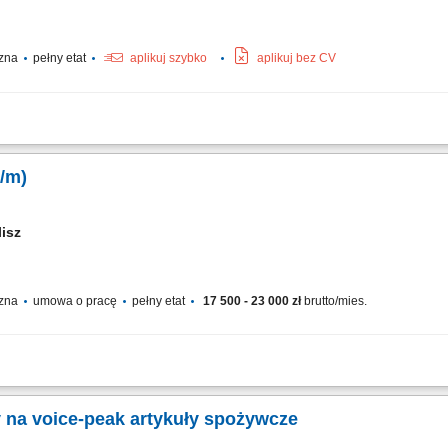
czna
pełny etat
aplikuj szybko
aplikuj bez CV
nych w różnych obiektach; Uruchamianie instalacji; Wykonywanie pomiarów elektryc
k/m)
lisz
czna
umowa o pracę
pełny etat
17 500 - 23 000 zł
brutto/mies.
łaskich dachach; Zgrzewanie membrany PVC;
na voice-peak artykuły spożywcze