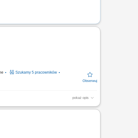
ine
Szukamy 5 pracowników
pokaż opis
i techniczne w terenie; Realizować prace pod
echnicznej...