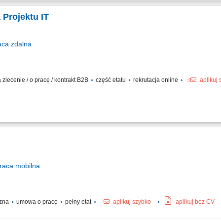
ć elementy konstrukcyjne na podstawie rysunku technicznego; Spawać metodą M
 Projektu IT
aca
zdalna
lecenie / o pracę / kontrakt B2B
część etatu
rekrutacja online
aplikuj
IT związanymi z uruchamianiem nowych obszarów produkcyjnych, przygotowywani
elów, koordynowanie działań dotyczących systemów produkcyjnych, logistycznych or
raca
mobilna
czna
umowa o pracę
pełny etat
aplikuj szybko
aplikuj bez CV