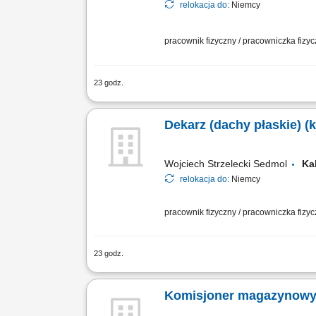
relokacja do:
Niemcy
pracownik fizyczny / pracowniczka fizy
23 godz.
Obowiązki: Montaż instalacji elektrycz
Dekarz (dachy płaskie) (
Wojciech Strzelecki Sedmol
Ka
relokacja do:
Niemcy
pracownik fizyczny / pracowniczka fizy
23 godz.
Opis stanowiska Kładzenie papy na p
Komisjoner magazynowy 