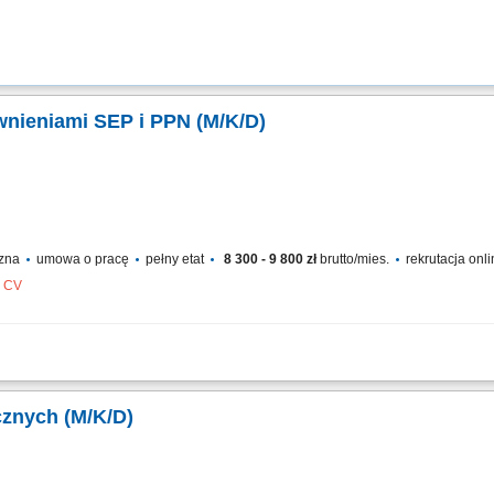
wnieniami SEP i PPN (M/K/D)
czna
umowa o pracę
pełny etat
8 300 - 9 800 zł
brutto/mies.
rekrutacja onl
z CV
ować instalacje oraz sieci elektroenergetyczne; Wykonywać prace eksploatacyjne 
jonowanie infrastruktury energetycznej; Korzystać ze schematów i dokumentacji t
ycznych (M/K/D)