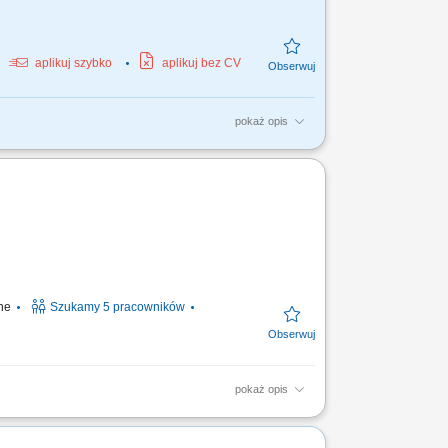
aplikuj szybko
aplikuj bez CV
pokaż opis
ontrola jakość produktów; podstawowa
odukcyjną na...
ine
Szukamy 5 pracowników
pokaż opis
ienia SEP, mile widziane do 20kV,
DT), Doświadczenie w pracy w...