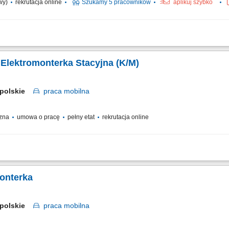
owy)
rekrutacja online
Szukamy 5 pracowników
aplikuj szybko
ościowych poprzez tworzenie atrakcyjnych treści, rolek, zdjęć i materiałów wide
social mediów. Prowadzenie prezentacji urządzeń oraz szkoleń dla gabinetów kosm
 Elektromonterka Stacyjna (K/M)
opolskie
praca
mobilna
czna
umowa o pracę
pełny etat
rekrutacja online
monterka
opolskie
praca
mobilna