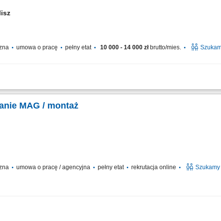
lisz
czna
umowa o pracę
pełny etat
10 000 - 14 000 zł
brutto/mies.
Szukam
agazynie; Poruszanie się na małym wózku elektrycznym; Wożenie za sobą palety, 
 dziale owoców i warzyw (od poniedziałku do niedzieli, sobota wolna + 1 dzień w t
anie MAG / montaż
czna
umowa o pracę / agencyjna
pełny etat
rekrutacja online
Szukamy 