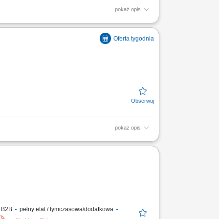
pokaż opis
emysłu spożywczego, montaż konstrukcji
pokaż opis
owanie harmonogramu robót oraz
; udział w prowadzeniu...
t B2B
pełny etat / tymczasowa/dodatkowa