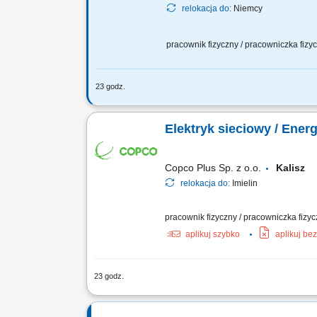
relokacja do:
Niemcy
pracownik fizyczny / pracowniczka fiz
23 godz.
Zadania: obsługa nowoczesnych maszyn
konserwacja i czyszczenie maszyn; tran
Elektryk sieciowy / Ener
Copco Plus Sp. z o.o.
Kalisz
relokacja do:
Imielin
pracownik fizyczny / pracowniczka fizy
aplikuj szybko
aplikuj be
23 godz.
Zakres obowiązków: Obsługa techniczna
Uprawnienia PPN, mile widziane upowa