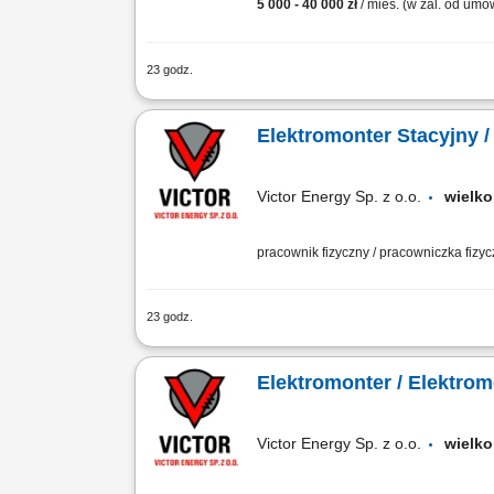
5 000 - 40 000 zł
/ mies. (w zal. od um
23 godz.
Prowadzenie firmowych mediów społeczn
wspieranie sprzedaży z wykorzystaniem 
Elektromonter Stacyjny /
Victor Energy Sp. z o.o.
wielk
pracownik fizyczny / pracowniczka fizy
23 godz.
praca mobilna na terenie całego kraju
Elektromonter / Elektro
Victor Energy Sp. z o.o.
wielk