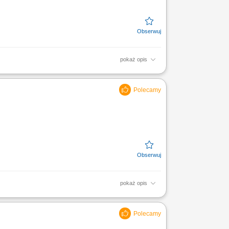
pokaż opis
zny;
pokaż opis