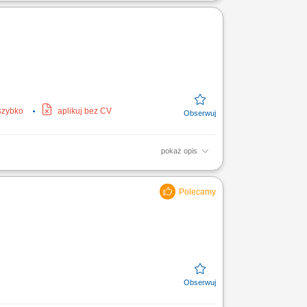
IG/MAG (10mm - 70mm) Pracować ze stalą
 szybko
aplikuj bez CV
pokaż opis
e planów projektowych, harmonogramów oraz
az rozwiązań...