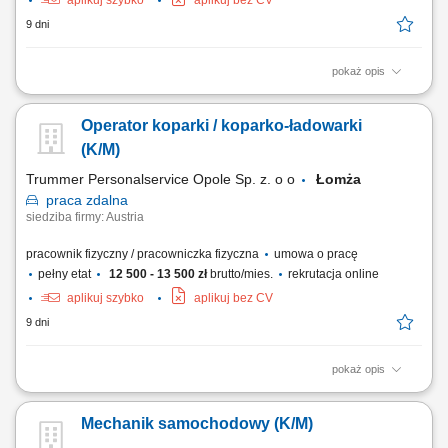
aplikuj szybko
aplikuj bez CV
9 dni
pokaż opis
obsługa żurawia wieżowego;umiejętność obsługi żurawia z kabiny bądź
za pomocą sterowania zdalnego;
Operator koparki / koparko-ładowarki
(K/M)
Trummer Personalservice Opole Sp. z. o o
Łomża
praca
zdalna
siedziba firmy: Austria
pracownik fizyczny / pracowniczka fizyczna
umowa o pracę
pełny etat
12 500 - 13 500 zł
brutto/mies.
rekrutacja online
aplikuj szybko
aplikuj bez CV
9 dni
pokaż opis
wykonywanie wykopów; załadunek i transportowanie mas ziemnych;
odspajanie i przewożenie urobku; sortowanie oraz rozmieszczanie
Mechanik samochodowy (K/M)
materiałów na terenie składowania; pomocnicze prace przeładunkowe,
transportowe i porządkowe;