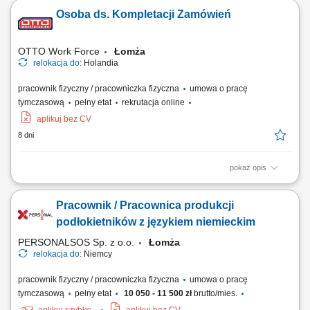
dystrybucji w zakładzie produkcyjnym; Naklejanie etykiet zgodnie z
Osoba ds. Kompletacji Zamówień
obowiązującymi procedurami jakościowymi; Kontrola poprawności
procesu pakowania i zgodności produktów; Przygotowywanie
zamówień do wysyłki do klientów...
OTTO Work Force
Łomża
relokacja do:
Holandia
pracownik fizyczny / pracowniczka fizyczna
umowa o pracę
tymczasową
pełny etat
rekrutacja online
aplikuj bez CV
8 dni
pokaż opis
Opis stanowiska: Realizacja zamówień zgodnie z wytycznymi i
standardami jakości. Przygotowywanie produktów do wysyłki oraz ich
Pracownik / Pracownica produkcji
właściwe oznaczanie. Obsługa urządzeń wspierających procesy
logistyczne. Rozmieszczanie towarów w odpowiednich lokalizacjach
podłokietników z językiem niemieckim
magazynowych. Współpraca z...
PERSONALSOS Sp. z o.o.
Łomża
relokacja do:
Niemcy
pracownik fizyczny / pracowniczka fizyczna
umowa o pracę
tymczasową
pełny etat
10 050 - 11 500 zł
brutto/mies.