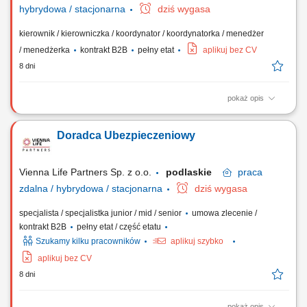
hybrydowa / stacjonarna
dziś wygasa
kierownik / kierowniczka / koordynator / koordynatorka / menedżer
/ menedżerka
kontrakt B2B
pełny etat
aplikuj bez CV
8 dni
pokaż opis
Rekrutacja i budowa zespołu Doradców Ubezpieczeniowych.
Zarządzanie, motywowanie i rozwijanie podległego zespołu.
Doradca Ubezpieczeniowy
Wdrażanie nowych Doradców w sprzedaż produktów
ubezpieczeniowych. Bieżące wsparcie zespołu w realizacji celów.
Odpowiedzialność za wyniki sprzedażowe oraz realizację...
Vienna Life Partners Sp. z o.o.
podlaskie
praca
zdalna / hybrydowa / stacjonarna
dziś wygasa
specjalista / specjalistka junior / mid / senior
umowa zlecenie /
kontrakt B2B
pełny etat / część etatu
Szukamy kilku pracowników
aplikuj szybko
aplikuj bez CV
8 dni
pokaż opis