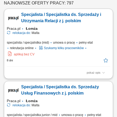
NAJNOWSZE OFERTY PRACY: 797
Specjalista / Specjalistka ds. Sprzedaży i
Utrzymania Relacji z j. polskim
Praca.pl
Łomża
relokacja do:
Malta
specjalista / specjalistka (mid)
umowa o pracę
pełny etat
rekrutacja online
Szukamy kilku pracowników
aplikuj bez CV
8 dni
pokaż opis
Zakres obowiązków: Kontakt telefoniczny z klientami zainteresowanymi
ofertą. Budowanie i utrzymywanie długofalowych relacji z klientami.
Specjalista / Specjalistka ds. Sprzedaży
Przedstawianie i sprzedaż usług z obszaru finansów, w tym szkoleń z
edukacji finansowej. Dosprzedaż dodatkowych produktów i usług.
Usług Finansowych z j. polskim
Wsparcie techniczne...
Praca.pl
Łomża
relokacja do:
Malta
specjalista / specjalistka junior / mid
umowa o pracę
pełny etat