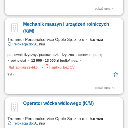
pokaż opis
Montaż instalacji wentylacyjnych; Demontaż / montaż instalacji według
zapotrzebowania; Umiejętność czytania planów; Usuwanie usterek;
Mechanik maszyn i urządzeń rolniczych
(K/M)
Trummer Personalservice Opole Sp. z. o o
Łomża
relokacja do:
Austria
pracownik fizyczny / pracowniczka fizyczna
umowa o pracę
pełny etat
12 000 - 13 000 zł
brutto/mies.
aplikuj szybko
aplikuj bez CV
9 dni
pokaż opis
Serwisowanie oraz konserwacja maszyn i urządzeń; Wymiana oraz
naprawa uszkodzonych części; Wykonywanie przeglądów technicznych
Operator wózka widłowego (K/M)
maszyn; Naprawa agregatów prądotwórczych starszych modeli;
Wykonywanie prac śrubunkowych;
Trummer Personalservice Opole Sp. z. o o
Łomża
relokacja do:
Austria