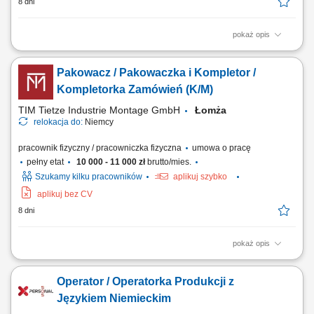
8 dni
pokaż opis
Zakres obowiązków: Montaż i demontaż szalunków ścian, stropów oraz
słupów. Obsługa systemów szalunkowych wykorzystywanych na
Pakowacz / Pakowaczka i Kompletor /
budowie. Montaż elementów prefabrykowanych. Udział w pracach
związanych z betonowaniem konstrukcji. Realizacja zadań zgodnie z
Kompletorka Zamówień (K/M)
dokumentacją techniczną oraz...
TIM Tietze Industrie Montage GmbH
Łomża
relokacja do:
Niemcy
pracownik fizyczny / pracowniczka fizyczna
umowa o pracę
pełny etat
10 000 - 11 000 zł
brutto/mies.
Szukamy kilku pracowników
aplikuj szybko
aplikuj bez CV
8 dni
pokaż opis
Opis stanowiska: Szykowanie detali oraz gotowych towarów do
opuszczenia magazynu. Wykonywanie prac związanych z
Operator / Operatorka Produkcji z
konfekcjonowaniem i przeładunkiem asortymentu według procedur.
Zbiórka artykułów na podstawie spisu zamówień handlowych.
Językiem Niemieckim
Ocenianie jakościowe oraz ilościowe towaru przed...