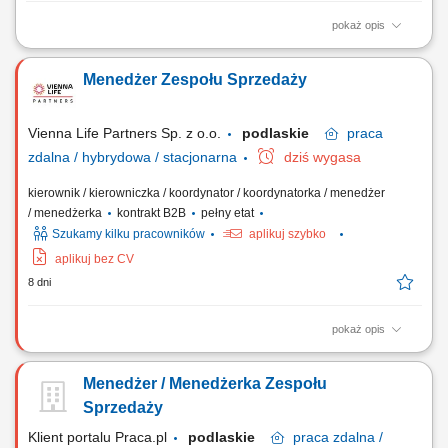
pokaż opis
Udział w próbach i uruchomieniach instalacji elektrycznych na
obiektach energetycznych i przemysłowych. Weryfikacja poprawności
Menedżer Zespołu Sprzedaży
montażu urządzeń oraz nadzór nad testami rozruchowymi.
Sprawdzanie działania systemów zabezpieczeń i sterowania oraz
analiza i usuwanie problemów technicznych....
Vienna Life Partners Sp. z o.o.
podlaskie
praca
zdalna / hybrydowa / stacjonarna
dziś wygasa
kierownik / kierowniczka / koordynator / koordynatorka / menedżer
/ menedżerka
kontrakt B2B
pełny etat
Szukamy kilku pracowników
aplikuj szybko
aplikuj bez CV
8 dni
pokaż opis
Twój zakres obowiązków: Twoim zadaniem będzie prowadzenie
rekrutacji i zbudowanie zespołu Doradców Ubezpieczeniowych.
Menedżer / Menedżerka Zespołu
Będziesz zarządzał/a podległym zespołem Doradców
Ubezpieczeniowych. Będziesz odpowiedzialny/a za wdrożenie
Sprzedaży
Doradców w Twoim zespole w sprzedaż produktów...
Klient portalu Praca.pl
podlaskie
praca
zdalna /