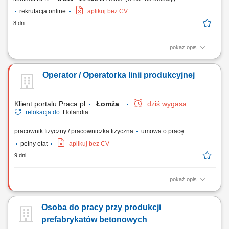
rekrutacja online
aplikuj bez CV
8 dni
pokaż opis
Prezentowanie oferty edukacyjnej podczas spotkań w placówkach
oświatowych (spotkania umawia firma). Prowadzenie rozmów online z
Operator / Operatorka linii produkcyjnej
osobami zainteresowanymi nauką w firmie. Rekrutacja, szkolenie,
koordynacja i analiza pracy przypisanego zespołu Konsultantów i
Konsultantek Oświatowych.
Klient portalu Praca.pl
Łomża
dziś wygasa
relokacja do:
Holandia
pracownik fizyczny / pracowniczka fizyczna
umowa o pracę
pełny etat
aplikuj bez CV
9 dni
pokaż opis
Wykonywanie prac produkcyjnych, w tym pakowanie i sortowanie, np.
wędlin, sałatek, sosów, produktów wegetariańskich oraz warzyw. Prace
Osoba do pracy przy produkcji
magazynowe, w tym przygotowanie produktów do wysyłki. Pielęgnacja
upraw w szklarniach i prace polowe.
prefabrykatów betonowych