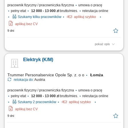
pracownik fizyczny / pracowniczka fizyczna
umowa o pracę
pełny etat
12 000 - 13 000 zł
brutto/mies.
rekrutacja online
Szukamy kilku pracowników
aplikuj szybko
aplikuj bez CV
9 dni
pokaż opis
montowanie instalacji sanitarnych; podłączanie systemów grzewczych;
podłączanie i układanie rur;
Elektryk (K/M)
Trummer Personalservice Opole Sp. z. o o
Łomża
relokacja do:
Austria
pracownik fizyczny / pracowniczka fizyczna
umowa o pracę
pełny etat
12 000 - 13 000 zł
brutto/mies.
rekrutacja online
Szukamy 2 pracowników
aplikuj szybko
aplikuj bez CV
9 dni