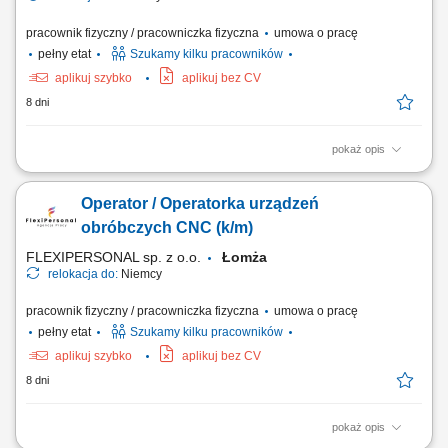
pracownik fizyczny / pracowniczka fizyczna
umowa o pracę
pełny etat
Szukamy kilku pracowników
aplikuj szybko
aplikuj bez CV
8 dni
pokaż opis
Opis stanowiska: Bieżąca obsługa tokarek lub frezarek numerycznych w
zakładzie produkcyjnym; Wdrażanie gotowych kodów i programów
Operator / Operatorka urządzeń
produkcyjnych bez konieczności ich pisania; Sprawne mocowanie
materiału oraz ustawianie półfabrykatów w przestrzeni roboczej;
obróbczych CNC (k/m)
Korygowanie i stała kontrola...
FLEXIPERSONAL sp. z o.o.
Łomża
relokacja do:
Niemcy
pracownik fizyczny / pracowniczka fizyczna
umowa o pracę
pełny etat
Szukamy kilku pracowników
aplikuj szybko
aplikuj bez CV
8 dni
pokaż opis