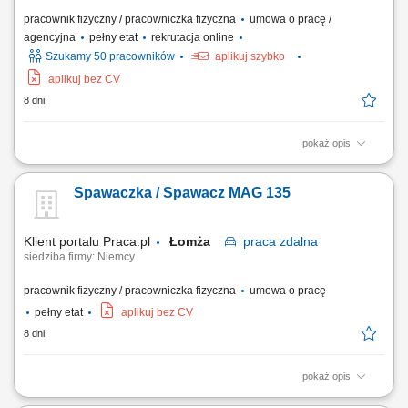
pracownik fizyczny / pracowniczka fizyczna
umowa o pracę /
agencyjna
pełny etat
rekrutacja online
Szukamy 50 pracowników
aplikuj szybko
aplikuj bez CV
8 dni
pokaż opis
Zakres obowiązków: montować podzespoły ciężarówek na linii
produkcyjnej; instalować silniki w podwoziach pojazdów; montować
Spawaczka / Spawacz MAG 135
kabiny kierowcy; zakładać koła i opony; instalować elementy
wyposażenia i komponenty techniczne; pracować z wykorzystaniem
narzędzi ręcznych oraz urządzeń...
Klient portalu Praca.pl
Łomża
praca
zdalna
siedziba firmy: Niemcy
pracownik fizyczny / pracowniczka fizyczna
umowa o pracę
pełny etat
aplikuj bez CV
8 dni
pokaż opis
wykonywanie prac spawalniczych przy konstrukcjach stalowych,