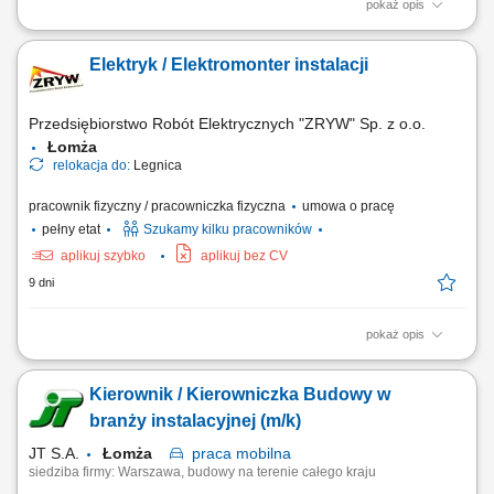
pokaż opis
Prace rewizyjne na zakładzie; Montaż + demontaż; Serwis maszyn;
Prace podłączeniowe;
Elektryk / Elektromonter instalacji
Przedsiębiorstwo Robót Elektrycznych "ZRYW" Sp. z o.o.
Łomża
relokacja do:
Legnica
pracownik fizyczny / pracowniczka fizyczna
umowa o pracę
pełny etat
Szukamy kilku pracowników
aplikuj szybko
aplikuj bez CV
9 dni
pokaż opis
Montaż i podłączanie instalacji elektrycznych zgodnie z dokumentacją
techniczną. Dbanie o jakość i bezpieczeństwo wykonywanych prac.
Kierownik / Kierowniczka Budowy w
Współpraca z zespołem na etapie realizacji inwestycji.
branży instalacyjnej (m/k)
JT S.A.
Łomża
praca
mobilna
siedziba firmy: Warszawa, budowy na terenie całego kraju