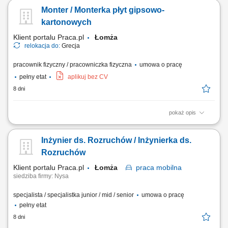
spawanie metodą MAG 135, realizacja zadań zgodnie z dokumentacją
Monter / Monterka płyt gipsowo-
techniczną i wymaganiami jakościowymi.
kartonowych
Klient portalu Praca.pl
Łomża
relokacja do:
Grecja
pracownik fizyczny / pracowniczka fizyczna
umowa o pracę
pełny etat
aplikuj bez CV
8 dni
pokaż opis
montaż ścian, sufitów oraz zabudów z płyt gipsowo-kartonowych,
wykonywanie konstrukcji pod systemy suchej zabudowy, montaż płyt G-
Inżynier ds. Rozruchów / Inżynierka ds.
K oraz przygotowanie powierzchni do dalszych prac wykończeniowych,
szpachlowanie łączeń i wykańczanie powierzchni, realizacja prac przy
Rozruchów
budowie...
Klient portalu Praca.pl
Łomża
praca
mobilna
siedziba firmy: Nysa
specjalista / specjalistka junior / mid / senior
umowa o pracę
pełny etat
8 dni