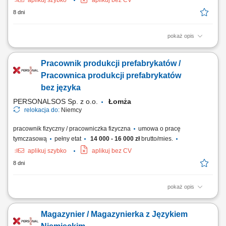
aplikuj szybko
aplikuj bez CV
8 dni
pokaż opis
Zadania Obszar formowania i odlewów: Aplikowanie warstwy lakieru
koloryzującego bezpośrednio do wnętrza form produkcyjnych.
Pracownik produkcji prefabrykatów /
Precyzyjne dozowanie oraz wprowadzanie płynnej masy
poliuretanowej do matryc. Sprawne wyciąganie uformowanych
Pracownica produkcji prefabrykatów
komponentów z maszyn po zakończeniu cyklu. Monitorowanie...
bez języka
PERSONALSOS Sp. z o.o.
Łomża
relokacja do:
Niemcy
pracownik fizyczny / pracowniczka fizyczna
umowa o pracę
tymczasową
pełny etat
14 000 - 16 000 zł
brutto/mies.
aplikuj szybko
aplikuj bez CV
8 dni
pokaż opis
Zakres obowiązków: Przygotowanie stali zbrojeniowej poprzez cięcie,
gięcie i wiązanie zgodnie z projektem; Praca z rysunkiem technicznym i
Magazynier / Magazynierka z Językiem
analiza dokumentacji wykonawczej; Osadzanie zbrojenia w formach do
produkcji prefabrykatów; Przygotowanie stanowisk formierskich,