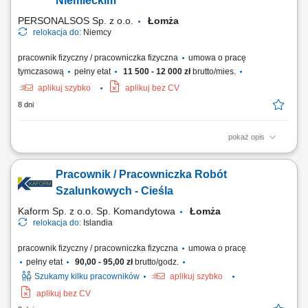
Niemieckim
betonowanie oraz...
PERSONALSOS Sp. z o.o.
Łomża
relokacja do:
Niemcy
pracownik fizyczny / pracowniczka fizyczna
umowa o pracę
tymczasową
pełny etat
11 500 - 12 000 zł
brutto/mies.
aplikuj szybko
aplikuj bez CV
8 dni
pokaż opis
Opis stanowiska: Przyjmowanie dostaw, rozładunek tirów oraz
ewidencjonowanie i sortowanie towaru na regałach. Szykowanie
Pracownik / Pracowniczka Robót
wysyłek, komisjonowanie artykułów oraz ich bezpieczne pakowanie
zgodnie ze standardami. Tworzenie i kontrolowanie papierów
Szalunkowych - Cieśla
magazynowo-wysyłkowych. Pomocnicze prace przy...
Kaform Sp. z o.o. Sp. Komandytowa
Łomża
relokacja do:
Islandia
pracownik fizyczny / pracowniczka fizyczna
umowa o pracę
pełny etat
90,00 - 95,00 zł
brutto/godz.
Szukamy kilku pracowników
aplikuj szybko
aplikuj bez CV