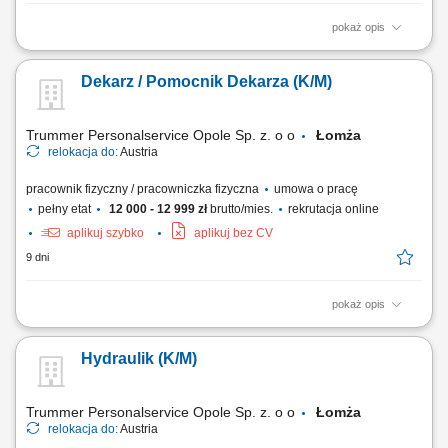
pokaż opis
wykonywanie stolarki meblowej bądź budowlanej;praca przy
produkcji;praca przy montażu;
Dekarz / Pomocnik Dekarza (K/M)
Trummer Personalservice Opole Sp. z. o o
Łomża
relokacja do:
Austria
pracownik fizyczny / pracowniczka fizyczna
umowa o pracę
pełny etat
12 000 - 12 999 zł
brutto/mies.
rekrutacja online
aplikuj szybko
aplikuj bez CV
9 dni
pokaż opis
Krycie dachów różnego rodzaju;Wykonywanie izolacji dachowych i
stropodachowych;Obijanie blachą elementów drewnianych, a także
Hydraulik (K/M)
montowanie rynien i rur spustowych;Ustalanie na podstawie rysunków
zakresu i rodzaju robót dekarskich, niezbędnych materiałów oraz
sprzętu, maszyn i narzędzi;
Trummer Personalservice Opole Sp. z. o o
Łomża
relokacja do:
Austria