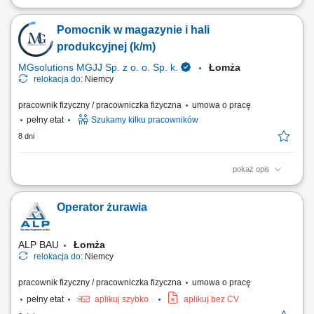
Pracodawca to nowoczesne centrum logistyczne obsługujące sklepy
internetowe i sprzedaż online. Firma zajmuje się magazynowaniem
Pomocnik w magazynie i hali
towarów, kompletowaniem zamówień, pakowaniem oraz wysyłką do
klientów i partnerów biznesowych w Europie. Oferują też usługi
produkcyjnej (k/m)
dodatkowe, takie jak...
MGsolutions MGJJ Sp. z o. o. Sp. k.
Łomża
relokacja do:
Niemcy
pracownik fizyczny / pracowniczka fizyczna
umowa o pracę
pełny etat
Szukamy kilku pracowników
8 dni
pokaż opis
Opis stanowiska Proste i powtarzalne prace pomocnicze w magazynie
lub hali produkcyjnej Czynności nie wymagające dłuższego
Operator żurawia
przyuczenia oraz znajomości języka; Pakowanie i układanie towaru;
Kontrola jakości; Inne nieskomplikowane prace pomocnicze
ALP BAU
Łomża
relokacja do:
Niemcy
pracownik fizyczny / pracowniczka fizyczna
umowa o pracę
pełny etat
aplikuj szybko
aplikuj bez CV