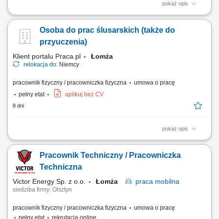
pokaż opis
Opis stanowiska: Realizowanie napraw mechanicznych z zakresu
układów jezdnych, napędowych i hamulcowych. Reperacja oraz
Osoba do prac ślusarskich (także do
wymiana zużytych podzespołów zawieszenia oraz układu przeniesienia
napędu. Przeprowadzanie testów komputerowych i mechanicznych w
przyuczenia)
celu trafnej diagnozy awarii. Dbanie o...
Klient portalu Praca.pl
Łomża
relokacja do:
Niemcy
pracownik fizyczny / pracowniczka fizyczna
umowa o pracę
pełny etat
aplikuj bez CV
8 dni
pokaż opis
Montaż i wykańczanie wyposażenia kontenerów na ciągniki siodłowe.
Pracownik Techniczny / Pracowniczka
Techniczna
Victor Energy Sp. z o.o.
Łomża
praca
mobilna
siedziba firmy: Olsztyn
pracownik fizyczny / pracowniczka fizyczna
umowa o pracę
pełny etat
rekrutacja online