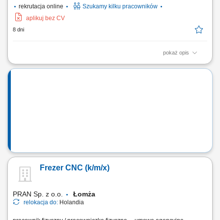
rekrutacja online
Szukamy kilku pracowników
aplikuj bez CV
8 dni
pokaż opis
Zakres obowiązków: Telefoniczny kontakt z klientami zainteresowanymi
ofertą. Sprzedaż usług z obszaru finansów, w tym szkoleń z zakresu
edukacji finansowej. Budowanie długofalowych relacji z klientami.
Pozyskiwanie nowych klientów i rozwijanie współpracy z partnerami
biznesowymi....
Frezer CNC (k/m/x)
PRAN Sp. z o.o.
Łomża
relokacja do:
Holandia