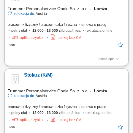
Trummer Personalservice Opole Sp. z. o o
Łomża
relokacja do:
Austria
pracownik fizyczny / pracowniczka fizyczna
umowa o pracę
pełny etat
12 000 - 13 000 zł
brutto/mies.
rekrutacja online
aplikuj szybko
aplikuj bez CV
9 dni
pokaż opis
Diagnozowanie i naprawa usterek mechanicznych w różnych
systemach pojazdów; Wykonywanie rutynowych czynności
Stolarz (K/M)
konserwacyjnych, takich jak wymiana oleju, wymiana opon i kontrola
hamulców; Użycie sprzętu diagnostycznego do identyfikacji problemów
elektronicznych; Współpraca z zespołem...
Trummer Personalservice Opole Sp. z. o o
Łomża
relokacja do:
Austria
pracownik fizyczny / pracowniczka fizyczna
umowa o pracę
pełny etat
12 000 - 13 000 zł
brutto/mies.
rekrutacja online
aplikuj szybko
aplikuj bez CV
9 dni