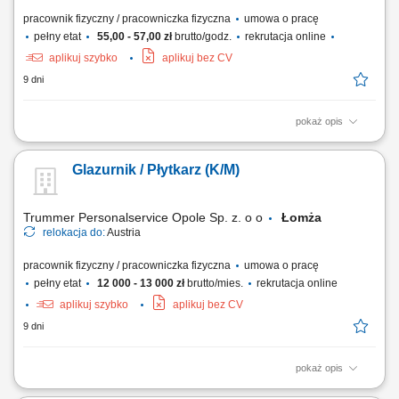
pracownik fizyczny / pracowniczka fizyczna
umowa o pracę
pełny etat
55,00 - 57,00 zł
brutto/godz.
rekrutacja online
aplikuj szybko
aplikuj bez CV
9 dni
pokaż opis
Kompletowanie towaru;Skanowanie za pomocą skanera
ręcznego;Dowożenie towaru do magazynu;Praca na 2 zmiany;
Glazurnik / Płytkarz (K/M)
Trummer Personalservice Opole Sp. z. o o
Łomża
relokacja do:
Austria
pracownik fizyczny / pracowniczka fizyczna
umowa o pracę
pełny etat
12 000 - 13 000 zł
brutto/mies.
rekrutacja online
aplikuj szybko
aplikuj bez CV
9 dni
pokaż opis
układanie kafelek;fugowanie;