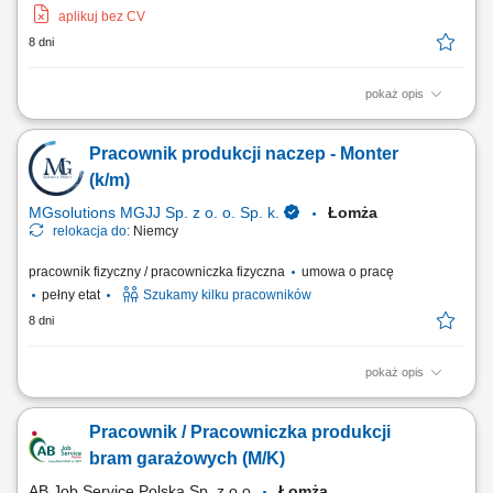
aplikuj bez CV
8 dni
pokaż opis
Otrzymasz całkowitą stawkę brutto w wysokości 20,70 € za godzinę. Jej
wysokość zależy od stanowiska, na którym rozpoczniesz pracę. Kwota
Pracownik produkcji naczep - Monter
ta obejmuje wynagrodzenie podstawowe w wysokości 18,00 € za
godzinę, powiększone o dodatek ADV, dodatek urlopowy oraz udział w
(k/m)
zyskach. W...
MGsolutions MGJJ Sp. z o. o. Sp. k.
Łomża
relokacja do:
Niemcy
pracownik fizyczny / pracowniczka fizyczna
umowa o pracę
pełny etat
Szukamy kilku pracowników
8 dni
pokaż opis
Opis stanowiska Prosta praca na produkcji elementów i zespołów do
naczep; Montaż zabudów Łączenie elementów i podzespołów; Kontrola
Pracownik / Pracowniczka produkcji
jakości w trakcie produkcji; Pomoc w układaniu / pakowaniu elementów;
bram garażowych (M/K)
AB Job Service Polska Sp. z o.o.
Łomża