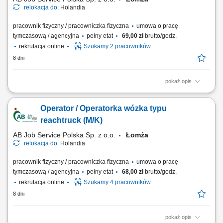
relokacja do:
Holandia
pracownik fizyczny / pracowniczka fizyczna
umowa o pracę
tymczasową / agencyjna
pełny etat
69,00 zł
brutto/godz.
rekrutacja online
Szukamy 2 pracowników
8 dni
pokaż opis
Nasz klient to holenderska firma produkująca izolowane drzwi sekcyjne
i bramy, zarówno przemysłowe, jak i garażowe. Zajmuje się produkcją
Operator / Operatorka wózka typu
produktów na indywidualne zamówienia klientów. Posiada kilka
nowoczesnych fabryk w Zeewolde w Holandii. Zakres obowiązków
reachtruck (M/K)
montaż elementów bram...
AB Job Service Polska Sp. z o.o.
Łomża
relokacja do:
Holandia
pracownik fizyczny / pracowniczka fizyczna
umowa o pracę
tymczasową / agencyjna
pełny etat
68,00 zł
brutto/godz.
rekrutacja online
Szukamy 4 pracowników
8 dni
pokaż opis