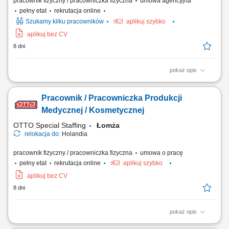
pracownik fizyczny / pracowniczka fizyczna
umowa agencyjna
pełny etat
rekrutacja online
Szukamy kilku pracowników
aplikuj szybko
aplikuj bez CV
8 dni
pokaż opis
To będziesz robić: przygotowywać i ustawiać maszyny CNC (Waldrich/
DMG) : system Siemens; wymieniać oprzyrządowanie oraz obrabiane
Pracownik / Pracowniczka Produkcji
detale; nadzorować pracę zautomatyzowanych maszyn CNC;
kontrolować jakość wykonywanych elementów; dbać o płynność i
Medycznej / Kosmetycznej
ciągłość procesu produkcyjnego;...
OTTO Special Staffing
Łomża
relokacja do:
Holandia
pracownik fizyczny / pracowniczka fizyczna
umowa o pracę
pełny etat
rekrutacja online
aplikuj szybko
aplikuj bez CV
8 dni
pokaż opis
Opis stanowiska Pakowanie i przygotowanie produktów do dalszej