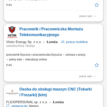
8 dni
pokaż opis
Zadania na stanowisku: Udział w montażu instalacji i urządzeń;
Układanie, oznaczanie oraz podłączanie okablowania; Prowadzenie
Pracownik / Pracowniczka Montażu
serwisów, naprawianie usterek oraz wsparcie w pracach
ogólnobudowlanych; Analiza dokumentacji technicznej; Bieżąca
Telekomunikacyjnego
współpraca z brygadą, kadrowo-inżynieryjną...
Victor Energy Sp. z o.o.
Łomża
praca
mobilna
siedziba firmy: Olsztyn
pracownik fizyczny / pracowniczka fizyczna
umowa o pracę
pełny etat
rekrutacja online
8 dni
pokaż opis
Opis stanowiska Praca mobilna na terenie Polski;
Osoba do obsługi maszyn CNC (Tokarki
/ Frezarki) (k/m)
FLEXIPERSONAL sp. z o.o.
Łomża
relokacja do:
Niemcy