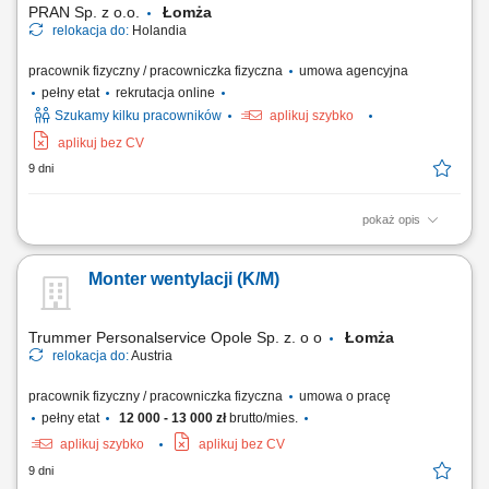
PRAN Sp. z o.o.
Łomża
relokacja do:
Holandia
pracownik fizyczny / pracowniczka fizyczna
umowa agencyjna
pełny etat
rekrutacja online
Szukamy kilku pracowników
aplikuj szybko
aplikuj bez CV
9 dni
pokaż opis
To będziesz robić: obróbka i czyszczenie drewnianych form; montaż
elementów zgodnie z rysunkami technicznymi; przygotowanie i
Monter wentylacji (K/M)
zalewanie form betonem; demontaż gotowych elementów; utrzymanie
porządku na stanowisku pracy;
Trummer Personalservice Opole Sp. z. o o
Łomża
relokacja do:
Austria
pracownik fizyczny / pracowniczka fizyczna
umowa o pracę
pełny etat
12 000 - 13 000 zł
brutto/mies.
aplikuj szybko
aplikuj bez CV
9 dni