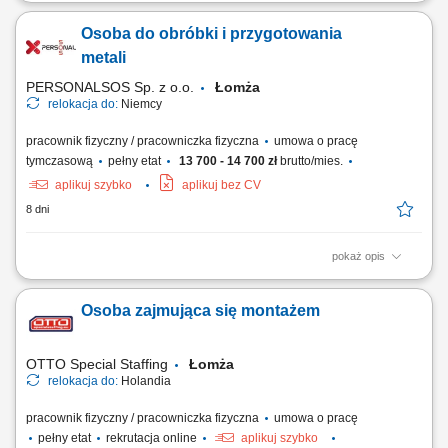
Opis stanowiska: Bazowanie, montaż i uzbrajanie elementów w
uchwytach obrabiarek; Praca na gotowych programach – wgrywanie
Osoba do obróbki i przygotowania
ustaleń i start cyklu produkcyjnego; Prowadzenie nadzoru nad
parametrami obróbki i stanem narzędzi; Weryfikacja wymiarowa
metali
wykonywanych części zgodnie z kartą...
PERSONALSOS Sp. z o.o.
Łomża
relokacja do:
Niemcy
pracownik fizyczny / pracowniczka fizyczna
umowa o pracę
tymczasową
pełny etat
13 700 - 14 700 zł
brutto/mies.
aplikuj szybko
aplikuj bez CV
8 dni
pokaż opis
Opis stanowiska: Wstępne oczyszczanie oraz szykowanie detali ze stali
do dalszych etapów produkcyjnych; Sprawne wykończanie powierzchni
Osoba zajmująca się montażem
metali przy użyciu standardowej szlifierki kątowej; Aplikowanie warstw
osłonowych i zabezpieczających na gotowe komponenty; Załadunek i
zawieszanie detali...
OTTO Special Staffing
Łomża
relokacja do:
Holandia
pracownik fizyczny / pracowniczka fizyczna
umowa o pracę
pełny etat
rekrutacja online
aplikuj szybko