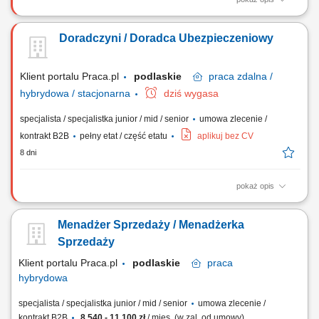
Twój zakres obowiązków: Będziesz aktywnie poszukiwać nowych
klientów i oferować im produkty ubezpieczeniowe (ubezpieczenia na
Doradczyni / Doradca Ubezpieczeniowy
życie, majątkowe, grupowe). Będziesz przygotowywać oferty
ubezpieczeniowe i prowadzić spotkania z klientami. Twoim zadaniem
będzie doradzanie klientom jak...
Klient portalu Praca.pl
podlaskie
praca
zdalna /
hybrydowa / stacjonarna
dziś wygasa
specjalista / specjalistka junior / mid / senior
umowa zlecenie /
kontrakt B2B
pełny etat / część etatu
aplikuj bez CV
8 dni
pokaż opis
Aktywne pozyskiwanie klientów i sprzedaż produktów
ubezpieczeniowych (na życie, majątkowych, grupowych).
Menadżer Sprzedaży / Menadżerka
Przygotowywanie ofert i prowadzenie spotkań sprzedażowych. Analiza
potrzeb klienta i rekomendowanie dopasowanych rozwiązań.
Sprzedaży
Budowanie długofalowych relacji i opieka posprzedażowa....
Klient portalu Praca.pl
podlaskie
praca
hybrydowa
specjalista / specjalistka junior / mid / senior
umowa zlecenie /
kontrakt B2B
8 540 - 11 100 zł
/ mies. (w zal. od umowy)