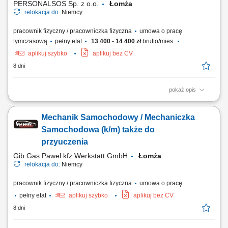
PERSONALSOS Sp. z o.o.
Łomża
relokacja do:
Niemcy
pracownik fizyczny / pracowniczka fizyczna
umowa o pracę
tymczasową
pełny etat
13 400 - 14 400 zł
brutto/mies.
aplikuj szybko
aplikuj bez CV
8 dni
pokaż opis
Opis stanowiska: Sterowanie pracą nowoczesnych maszyn w procesie
przygotowywania, mieszania oraz konfekcjonowania materiałów.
Mechanik Samochodowy / Mechaniczka
Wykonywanie nastaw technologicznych, czuwanie nad płynnością cyklu
produkcyjnego i reakcja na drobne przestojowe odchylenia.
Samochodowa (k/m) także do
Wykonywanie audytów jakościowych na...
przyuczenia
Gib Gas Pawel kfz Werkstatt GmbH
Łomża
relokacja do:
Niemcy
pracownik fizyczny / pracowniczka fizyczna
umowa o pracę
pełny etat
aplikuj szybko
aplikuj bez CV
8 dni