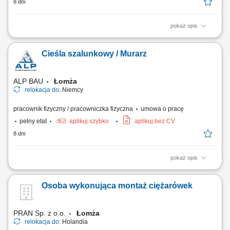
8 dni
pokaż opis
Zakres obowiązków: obsługa żurawia wieżowego; praca w systemie
mieszanym: operator żurawia- pracownik budowlany; Wymagania:
Cieśla szalunkowy / Murarz
Znasz język niemiecki? - mile widziane; Pracowałeś już w Niemczech ?
- To duży atut! Masz prawo jazdy kat. B ? - To dodatkowy plus!
ALP BAU
Łomża
relokacja do:
Niemcy
pracownik fizyczny / pracowniczka fizyczna
umowa o pracę
pełny etat
aplikuj szybko
aplikuj bez CV
8 dni
pokaż opis
Zakres obowiązków: Umiejętność samodzielnego montażu szalunków
(PERI, DOKA...) Samodzielność w wykonywaniu prac murarskich (beton
Osoba wykonująca montaż ciężarówek
komórkowy, cegły, silikaty) Wymagania: Znasz język niemiecki? - mile
widziane, ale nie wymagane Pracowałeś już w Niemczech ? - To duży
atut! Masz prawo...
PRAN Sp. z o.o.
Łomża
relokacja do:
Holandia