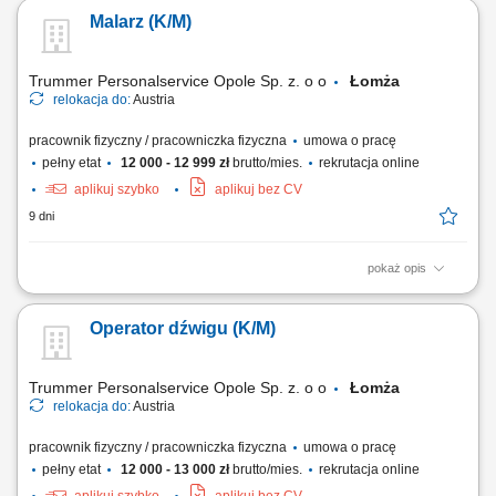
Malarz (K/M)
Trummer Personalservice Opole Sp. z. o o
Łomża
relokacja do:
Austria
pracownik fizyczny / pracowniczka fizyczna
umowa o pracę
pełny etat
12 000 - 12 999 zł
brutto/mies.
rekrutacja online
aplikuj szybko
aplikuj bez CV
9 dni
pokaż opis
przygotowywanie powierzchni zewnętrznych i wewnętrznych pod
malowanie; malowanie powierzchni wewnętrznych i zewnętrznych
Operator dźwigu (K/M)
różnymi rodzajami farb; szpachlowanie; szlifowanie; montaż regipsów;
kładzenie gładzi; klejenie;
Trummer Personalservice Opole Sp. z. o o
Łomża
relokacja do:
Austria
pracownik fizyczny / pracowniczka fizyczna
umowa o pracę
pełny etat
12 000 - 13 000 zł
brutto/mies.
rekrutacja online