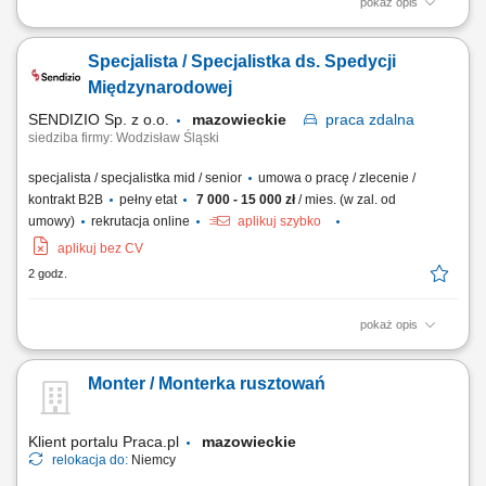
pokaż opis
Miejsce pracy: Irlandia lub Wielka Brytania Zakres obowiązków:
Sprawowanie codziennej opieki nad osobami starszymi lub osobami z
Specjalista / Specjalistka ds. Spedycji
niepełnosprawnościami w ich miejscu zamieszkania. Pomoc w
wykonywaniu codziennych czynności, takich jak ubieranie, higiena
Międzynarodowej
osobista i spożywanie posiłków....
SENDIZIO Sp. z o.o.
mazowieckie
praca
zdalna
siedziba firmy: Wodzisław Śląski
specjalista / specjalistka mid / senior
umowa o pracę / zlecenie /
kontrakt B2B
pełny etat
7 000 - 15 000 zł
/ mies. (w zal. od
umowy)
rekrutacja online
aplikuj szybko
aplikuj bez CV
2 godz.
pokaż opis
Opis stanowiska: organizacja i kontrola transportów międzynarodowych,
bieżący kontakt z klientami i przewoźnikami, negocjowanie cen i
Monter / Monterka rusztowań
warunków przewozu, monitorowanie przebiegu transportów i terminów
dostaw, prowadzenie dokumentacji i raportowanie wyników
operacyjnych.
Klient portalu Praca.pl
mazowieckie
relokacja do:
Niemcy