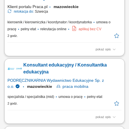
Klient portalu Praca.pl
mazowieckie
relokacja do:
Szwecja
kierownik / kierowniczka / koordynator / koordynatorka
umowa o
pracę
pełny etat
rekrutacja online
aplikuj bez CV
2 godz.
pokaż opis
Kierowanie i nadzór nad pracami żelbetowymi na budowie zgodnie z
dokumentacją techniczną, harmonogramem i budżetem. Koordynacja
Konsultant edukacyjny / Konsultantka
pracy zespołów wykonawczych oraz podwykonawców. Weryfikacja
dokumentacji technicznej oraz bieżące reagowanie na zmiany
edukacyjna
projektowe. Kontrola jakości i...
PODRĘCZNIKARNIA Wydawnictwo Edukacyjne Sp. z
o.o.
mazowieckie
praca
mobilna
specjalista / specjalistka (mid)
umowa o pracę
pełny etat
2 godz.
pokaż opis
Opis stanowiska: Pozyskiwanie nowych partnerów biznesowych oraz
wielopłaszczyznowa rozbudowa portfela podmiotów z sektora