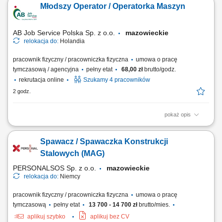
Młodszy Operator / Operatorka Maszyn
oświatowo-wychowawczego; Przeprowadzanie bezpośrednich spotkań
handlowych i prezentacja asortymentu wyposażenia, sprzętu
multimedialnego oraz materiałów wspierających...
AB Job Service Polska Sp. z o.o.
mazowieckie
relokacja do:
Holandia
pracownik fizyczny / pracowniczka fizyczna
umowa o pracę
tymczasową / agencyjna
pełny etat
68,00 zł
brutto/godz.
rekrutacja online
Szukamy 4 pracowników
2 godz.
pokaż opis
Obowiązki: Nauka obsługi nowoczesnych maszyn sortujących oraz
poznanie procesów produkcyjnych; Współudział w ustawianiu,
Spawacz / Spawaczka Konstrukcji
monitorowaniu i optymalizacji parametrów linii produkcyjnej; Pomoc
przy rozładunku metali i minerałów; Diagnozowanie drobnych usterek i
Stalowych (MAG)
ich samodzielne usuwanie; Dbanie...
PERSONALSOS Sp. z o.o.
mazowieckie
relokacja do:
Niemcy
pracownik fizyczny / pracowniczka fizyczna
umowa o pracę
tymczasową
pełny etat
13 700 - 14 700 zł
brutto/mies.
aplikuj szybko
aplikuj bez CV