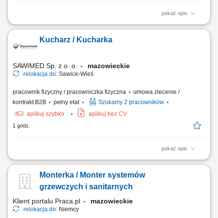
pokaż opis
Opis stanowiska Będziesz odpowiedzialny za kompleksowe
przygotowanie, ustawianie i bieżącą obsługę nowoczesnych urządzeń
Kucharz / Kucharka
pakujących typu Flowpack oraz systemów Netting. Do Twoich
codziennych zadań należeć będzie sprawna wymiana materiałów
eksploatacyjnych, w szczególności folii...
SAWIMED Sp. z o. o.
mazowieckie
relokacja do:
Sawice-Wieś
pracownik fizyczny / pracowniczka fizyczna
umowa zlecenie /
kontrakt B2B
pełny etat
Szukamy 2 pracowników
aplikuj szybko
aplikuj bez CV
1 godz.
pokaż opis
Zadania: Gotowanie smacznych i estetycznych dań według
wyznaczonego menu; Dbanie o czystość blatu i standardy higieniczne
Monterka / Monter systemów
(HACCP) Współpraca z resztą ekipy kuchennej;
grzewczych i sanitarnych
Klient portalu Praca.pl
mazowieckie
relokacja do:
Niemcy