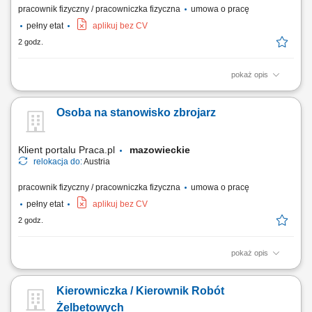
pracownik fizyczny / pracowniczka fizyczna
umowa o pracę
pełny etat
aplikuj bez CV
2 godz.
pokaż opis
Prace fizyczne związane z budową i demontażem konstrukcji
wsporczych. Operowanie elementami rusztowań w warunkach
Osoba na stanowisko zbrojarz
wysokościowych. Zabezpieczanie stanowisk pracy zgodnie z normami
budowlanymi.
Klient portalu Praca.pl
mazowieckie
relokacja do:
Austria
pracownik fizyczny / pracowniczka fizyczna
umowa o pracę
pełny etat
aplikuj bez CV
2 godz.
pokaż opis
wykonywanie elementów zbrojeniowych: szkielety, siatki oraz
konstrukcje stalowe; montaż i łączenie prętów zbrojeniowych zgodnie z
Kierowniczka / Kierownik Robót
projektem; udział w realizacji inwestycji infrastrukturalnych (np. mosty,
tunele) współpraca z zespołem na placu budowy;
Żelbetowych