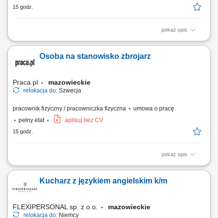
15 godz.
pokaż opis
Twój zakres obowiązków Montaż szalunków.
Osoba na stanowisko zbrojarz
Praca.pl
mazowieckie
relokacja do:
Szwecja
pracownik fizyczny / pracowniczka fizyczna
umowa o pracę
pełny etat
aplikuj bez CV
15 godz.
pokaż opis
Opis stanowiska Tworzenie i montowanie konstrukcji stalowych, zbrojeń
oraz siatek zbrojeniowych.
Kucharz z językiem angielskim k/m
FLEXIPERSONAL sp. z o.o.
mazowieckie
relokacja do:
Niemcy