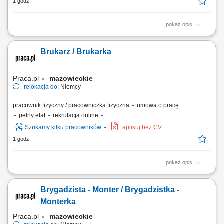
1 godz.
pokaż opis
Zakres obowiązków Obsługa maszyn zbrojarskich ‎( STEMA, Schnell,
Progress (PMA), Pedax, EVG, MEP)
Brukarz / Brukarka
Praca.pl
mazowieckie
relokacja do:
Niemcy
pracownik fizyczny / pracowniczka fizyczna
umowa o pracę
pełny etat
rekrutacja online
Szukamy kilku pracowników
aplikuj bez CV
1 godz.
pokaż opis
Zakres obowiązków: Układanie kostki granitowej, betonowej oraz
elementów z kamienia naturalnego. Montaż krawężników, obrzeży oraz
Brygadzista - Monter / Brygadzistka -
przygotowanie podbudowy pod nawierzchnie. Dbałość o wysokie
standardy jakościowe, estetykę prac oraz przestrzeganie zasad BHP.
Monterka
Praca.pl
mazowieckie