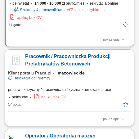
pełny etat
14 000 - 16 000 zł
brutto/mies.
rekrutacja online
Szukamy 4 pracowników
aplikuj szybko
aplikuj bez CV
17 godz.
pokaż opis
Zadania Przygotowanie oraz montaż wiązek kablowych w wagonach i
pociągach osobowych; Instalowanie wyposażenia elektrycznego na
Pracownik / Pracowniczka Produkcji
podstawie dostarczonych planów i rysunków technicznych; Realizacja
zadań montażowych zgodnie z instrukcjami i wytycznymi przełożonych;
Prefabrykatów Betonowych
Prawidłowe i skrupulatne...
Klient portalu Praca.pl
mazowieckie
relokacja do:
Niemcy
pracownik fizyczny / pracowniczka fizyczna
umowa o pracę
pełny etat
aplikuj bez CV
17 godz.
pokaż opis
Udział w produkcji prefabrykatów betonowych. Obsługa maszyn i
urządzeń produkcyjnych. Wykonywanie prac związanych z
Operator / Operatorka maszyn
betonowaniem, zbrojeniem i przygotowaniem szalunków. Kontrola