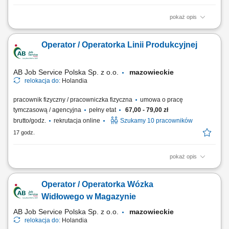
pokaż opis
Firma działająca w obszarze magazynowania i logistyki.
Przedsiębiorstwo zajmuje się składowaniem towarów, obsługą
Operator / Operatorka Linii Produkcyjnej
zamówień oraz dystrybucją produktów do klientów. Magazyn jest
przystosowany do sprawnej obsługi procesów logistycznych i zapewnia
terminową realizację wysyłek. Firma...
AB Job Service Polska Sp. z o.o.
mazowieckie
relokacja do:
Holandia
pracownik fizyczny / pracowniczka fizyczna
umowa o pracę
tymczasową / agencyjna
pełny etat
67,00 - 79,00 zł
brutto/godz.
rekrutacja online
Szukamy 10 pracowników
17 godz.
pokaż opis
Opis stanowiska realizacja zadań na linii produkcyjnej w zakładzie
przetwórstwa drobiowego, zawieszanie drobiu na elementach
Operator / Operatorka Wózka
transportowych linii produkcyjnej, utrzymywanie porządku w miejscu
wykonywania obowiązków, przestrzeganie obowiązujących procedur
Widłowego w Magazynie
jakości i bezpieczeństwa,...
AB Job Service Polska Sp. z o.o.
mazowieckie
relokacja do:
Holandia