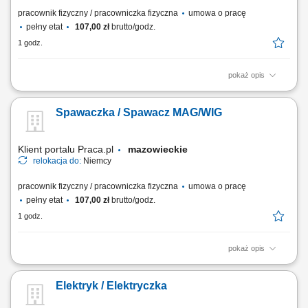
pracownik fizyczny / pracowniczka fizyczna
umowa o pracę
pełny etat
107,00 zł
brutto/godz.
1 godz.
pokaż opis
Montaż instalacji rurowych, armatury, odpływów; Instalacja grzejników i
ogrzewania podłogowego; Prace przy systemach grzewczych; Czytanie
Spawaczka / Spawacz MAG/WIG
i praca z rysunkiem technicznym;
Klient portalu Praca.pl
mazowieckie
relokacja do:
Niemcy
pracownik fizyczny / pracowniczka fizyczna
umowa o pracę
pełny etat
107,00 zł
brutto/godz.
1 godz.
pokaż opis
Montaż konstrukcji stalowych; Naprawa maszyn i urządzeń
przemysłowych; Obsługa maszyn do obróbki metalu; Spawanie
Elektryk / Elektryczka
metodami MAG i/lub WIG; Prace ślusarskie i montażowe zgodnie z
rysunkiem technicznym;