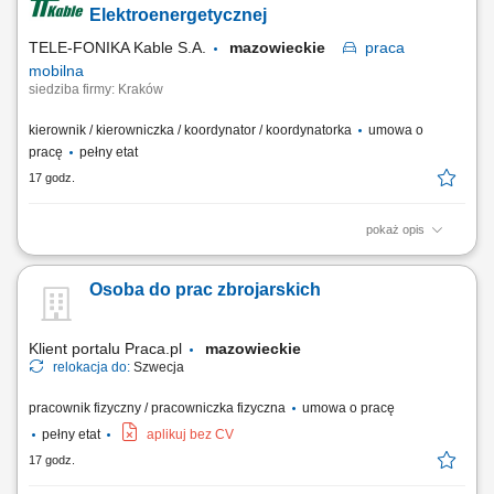
Elektroenergetycznej
TELE-FONIKA Kable S.A.
mazowieckie
praca
mobilna
siedziba firmy: Kraków
kierownik / kierowniczka / koordynator / koordynatorka
umowa o
pracę
pełny etat
17 godz.
pokaż opis
Miejsce pracy stacjonarnej: Kraków lub Myślenice oraz budowy na
terenie całej Polski Forma zatrudnienia: umowa o pracę Opis
Osoba do prac zbrojarskich
stanowiska prowadzenie inwestycji związanych z budową linii
kablowych wysokiego napięcia oraz magazynów energii;
koordynowanie prac budowlanych zgodnie z harmonogramem,...
Klient portalu Praca.pl
mazowieckie
relokacja do:
Szwecja
pracownik fizyczny / pracowniczka fizyczna
umowa o pracę
pełny etat
aplikuj bez CV
17 godz.