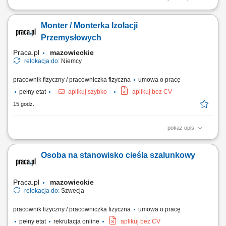
Realizacja tras krajowych pojazdem wyposażonym w zabudowę
chłodniczą zgodnie z harmonogramem dostaw. Dostarczanie towaru do
Monter / Monterka Izolacji
punktów handlowych, magazynów, lokali gastronomicznych oraz
odbiorców biznesowych. Dbanie o właściwe rozmieszczenie i
Przemysłowych
zabezpieczenie przewożonych produktów podczas...
Praca.pl
mazowieckie
relokacja do:
Niemcy
pracownik fizyczny / pracowniczka fizyczna
umowa o pracę
pełny etat
aplikuj szybko
aplikuj bez CV
15 godz.
pokaż opis
Opis stanowiska: Kompleksowy montaż oraz demontaż systemów
izolacji ciepłochronnej i zimnochronnej na obiektach przemysłowych.
Osoba na stanowisko cieśla szalunkowy
Prowadzenie prac instalacyjnych bezpośrednio na ciągach
rurociągowych, instalacjach technicznych oraz zbiornikach
wielkogabarytowych. Zakładanie materiałów...
Praca.pl
mazowieckie
relokacja do:
Szwecja
pracownik fizyczny / pracowniczka fizyczna
umowa o pracę
pełny etat
rekrutacja online
aplikuj bez CV