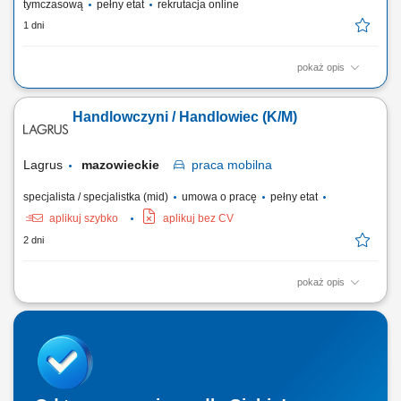
tymczasową
pełny etat
rekrutacja online
1 dni
pokaż opis
Twoje codzienne zadania Kompletujesz i przygotowujesz zamówienia
supermarketowe. Będziesz: Kompletować produkty przy użyciu skanera
Handlowczyni / Handlowiec (K/M)
ręcznego lub systemu voice picking Sprawdzać, czy wybierasz właściwy
produkt, w odpowiedniej ilości i jakości Pakować zamówienia tak, aby
były gotowe do...
Lagrus
mazowieckie
praca
mobilna
specjalista / specjalistka (mid)
umowa o pracę
pełny etat
aplikuj szybko
aplikuj bez CV
2 dni
pokaż opis
Zakres obowiązków: Opieka nad obecnymi klientami firmy i dbanie o
dobre relacje biznesowe. Prezentowanie oferty handlowej oraz
prowadzenie szkoleń produktowych. Pozyskiwanie nowych klientów i
rozwijanie portfela sprzedaży. Nadzór nad dystrybucją listew i drzwi w
punktach sprzedaży...