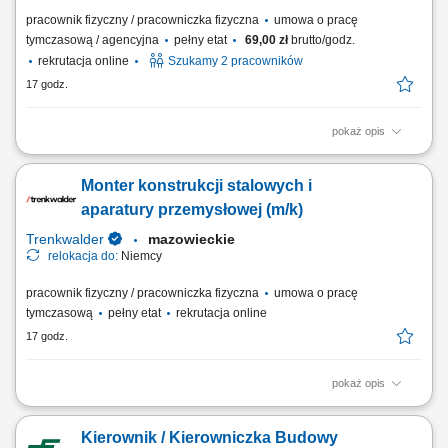
pracownik fizyczny / pracowniczka fizyczna
umowa o pracę
tymczasową / agencyjna
pełny etat
69,00 zł
brutto/godz.
rekrutacja online
Szukamy 2 pracowników
17 godz.
pokaż opis
Opis stanowiska transport produktów spożywczych przy użyciu wózków
widłowych, odkładanie palet na regały wysokiego składowania, obsługa
Monter konstrukcji stalowych i
załadunków oraz rozładunków samochodów ciężarowych, kompletacja
zamówień przygotowywanych do wysyłki, rozmieszczanie towarów
aparatury przemysłowej (m/k)
zgodnie z...
Trenkwalder
mazowieckie
relokacja do:
Niemcy
pracownik fizyczny / pracowniczka fizyczna
umowa o pracę
tymczasową
pełny etat
rekrutacja online
17 godz.
pokaż opis
Twoje zadania montaż konstrukcji stalowych i aparatury stalowej
(zbiorniki, rurociągi, silosy), prace ślusarskie, prace zgodnie z
Kierownik / Kierowniczka Budowy
rysunkiem technicznym.