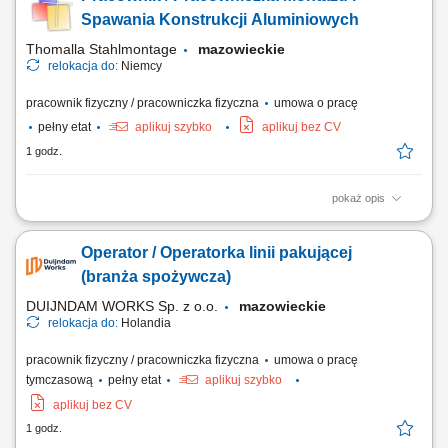
sczepianie, wykonywanie krótkich spawów metodą MIG 131 (puls),
Spawania Konstrukcji Aluminiowych
wiercenie, skręcanie, drobne...
Thomalla Stahlmontage
mazowieckie
relokacja do:
Niemcy
pracownik fizyczny / pracowniczka fizyczna
umowa o pracę
pełny etat
aplikuj szybko
aplikuj bez CV
1 godz.
pokaż opis
wykonywanie konstrukcji aluminiowych oraz zabudów pojazdów
użytkowych, realizacja prac montażowych według rysunku
Operator / Operatorka linii pakującej
technicznego, cięcie i dopasowywanie elementów, szczepianie oraz
spawanie MIG 131 (puls), montaż podzespołów poprzez wiercenie i
(branża spożywcza)
skręcanie, dbałość o jakość wykonania i...
DUIJNDAM WORKS Sp. z o.o.
mazowieckie
relokacja do:
Holandia
pracownik fizyczny / pracowniczka fizyczna
umowa o pracę
tymczasową
pełny etat
aplikuj szybko
aplikuj bez CV
1 godz.