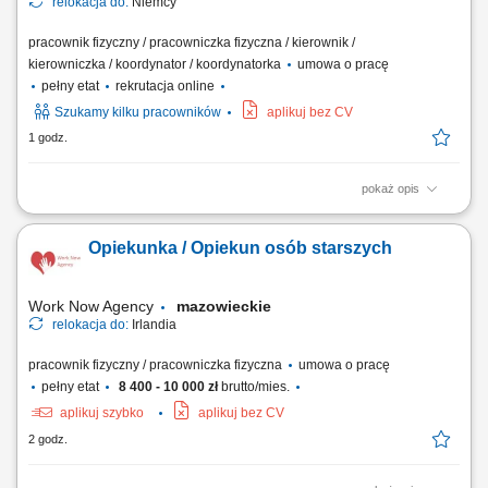
relokacja do:
Niemcy
pracownik fizyczny / pracowniczka fizyczna / kierownik /
kierowniczka / koordynator / koordynatorka
umowa o pracę
pełny etat
rekrutacja online
Szukamy kilku pracowników
aplikuj bez CV
1 godz.
pokaż opis
Zakres obowiązków: Budowa i montaż zewnętrznych sieci wodno-
kanalizacyjnych; Organizacja oraz koordynacja pracy brygady; Praca na
Opiekunka / Opiekun osób starszych
podstawie dokumentacji technicznej; Obsługa niwelatora tradycyjnego
oraz laserowego; Dbałość o terminowość i jakość realizowanych prac;
Work Now Agency
mazowieckie
relokacja do:
Irlandia
pracownik fizyczny / pracowniczka fizyczna
umowa o pracę
pełny etat
8 400 - 10 000 zł
brutto/mies.
aplikuj szybko
aplikuj bez CV
2 godz.