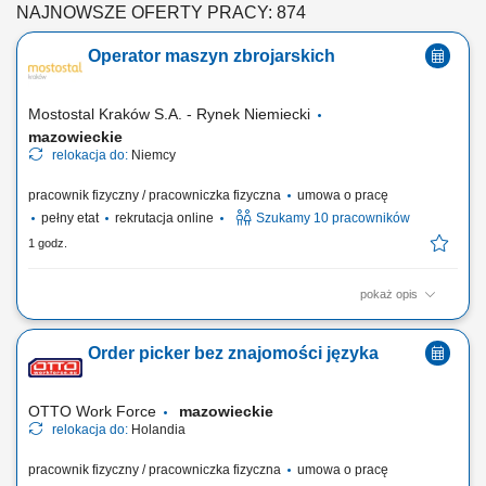
NAJNOWSZE OFERTY PRACY: 874
Operator maszyn zbrojarskich
Mostostal Kraków S.A. - Rynek Niemiecki
mazowieckie
relokacja do:
Niemcy
pracownik fizyczny / pracowniczka fizyczna
umowa o pracę
pełny etat
rekrutacja online
Szukamy 10 pracowników
1 godz.
pokaż opis
Zakres obowiązków Obsługa maszyn zbrojarskich ‎( STEMA, Schnell,
Progress (PMA), Pedax, EVG, MEP)
Order picker bez znajomości języka
OTTO Work Force
mazowieckie
relokacja do:
Holandia
pracownik fizyczny / pracowniczka fizyczna
umowa o pracę