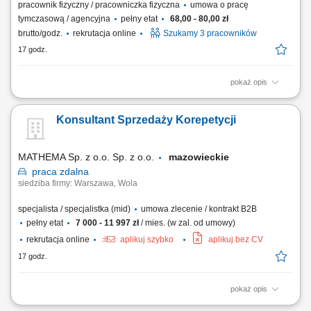
pracownik fizyczny / pracowniczka fizyczna
umowa o pracę
tymczasową / agencyjna
pełny etat
68,00 - 80,00 zł
brutto/godz.
rekrutacja online
Szukamy 3 pracowników
17 godz.
pokaż opis
Chcesz zacząć pracę za granicą i szukasz stabilnego zatrudnienia w
renomowanej firmie? Dołącz do zespołu magazynowego i zyskaj
Konsultant Sprzedaży Korepetycji
konkurencyjne wynagrodzenie, bezpieczne zakwaterowanie oraz
wsparcie na każdym etapie pracy. Nawet jeśli nie masz dużego
doświadczenia – wszystkiego Cię...
MATHEMA Sp. z o.o. Sp. z o.o.
mazowieckie
praca
zdalna
siedziba firmy: Warszawa, Wola
specjalista / specjalistka (mid)
umowa zlecenie / kontrakt B2B
pełny etat
7 000 - 11 997 zł
/ mies. (w zal. od umowy)
rekrutacja online
aplikuj szybko
aplikuj bez CV
17 godz.
pokaż opis
Opis stanowiska: Zapewniamy ciepłą bazę klientów – zainteresowani