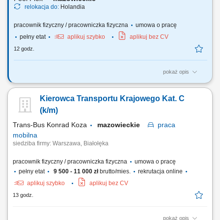
relokacja do:
Holandia
pracownik fizyczny / pracowniczka fizyczna
umowa o pracę
pełny etat
aplikuj szybko
aplikuj bez CV
12 godz.
pokaż opis
Nasi kierowcy pracują jako: Kierowcy dystrybucji marketów
spożywczych; Kierowcy ciężarówek recyklingu; Kierowcy ciężarówek
Kierowca Transportu Krajowego Kat. C
chłodnia, izoterma; Kierowców Terbergów (placowych) Uwaga nie
posiadamy ofert dla kierowców na trasach międzynarodowych i
(k/m)
chcących pracować w tzw systemie!
Trans-Bus Konrad Koza
mazowieckie
praca
mobilna
siedziba firmy: Warszawa, Białołęka
pracownik fizyczny / pracowniczka fizyczna
umowa o pracę
pełny etat
9 500 - 11 000 zł
brutto/mies.
rekrutacja online
aplikuj szybko
aplikuj bez CV
13 godz.
pokaż opis