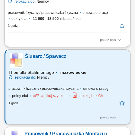
relokacja do:
Niemcy
pracownik fizyczny / pracowniczka fizyczna
umowa o pracę
pełny etat
11 000 - 13 500 zł
brutto/mies.
1 godz.
pokaż opis
kompleksowe przygotowanie nadwozi samochodów ciężarowych oraz
użytkowych do procesu lakierowania; wykonywanie prac
Ślusarz / Spawacz
przygotowawczych takich jak szlifowanie, oczyszczanie i wyrównywanie
powierzchni; realizacja lakierowania natryskowego zgodnie z
dokumentacją technologiczną i standardami...
Thomalla Stahlmontage
mazowieckie
relokacja do:
Niemcy
pracownik fizyczny / pracowniczka fizyczna
umowa o pracę
pełny etat
aplikuj szybko
aplikuj bez CV
1 godz.
pokaż opis
wykonywanie konstrukcji oraz zabudowy pojazdów do transportu
zwierząt marki „Henke-Janene” Zakres prac: na podstawie rysunku oraz
Pracownik / Pracowniczka Montażu i
schematów technicznych (duża powtarzalność) tasowanie, cięcie,