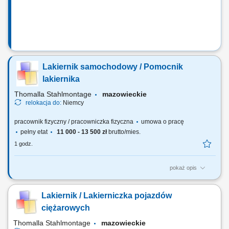
Lakiernik samochodowy / Pomocnik
lakiernika
Thomalla Stahlmontage
mazowieckie
relokacja do:
Niemcy
pracownik fizyczny / pracowniczka fizyczna
umowa o pracę
pełny etat
11 000 - 13 500 zł
brutto/mies.
1 godz.
pokaż opis
przygotowanie nadwozi ciągników siodłowych oraz innych
samochodów do prowadzenia prac lakierniczych (oczyszczanie,
Lakiernik / Lakierniczka pojazdów
szpachlowanie, matowienie itd.) przygotowanie materiałów
lakierniczych; lakierowanie natryskowe nadwozi samochodowych,
ciężarowych
zgodnie z wymaganiami i technologią producentów...
Thomalla Stahlmontage
mazowieckie