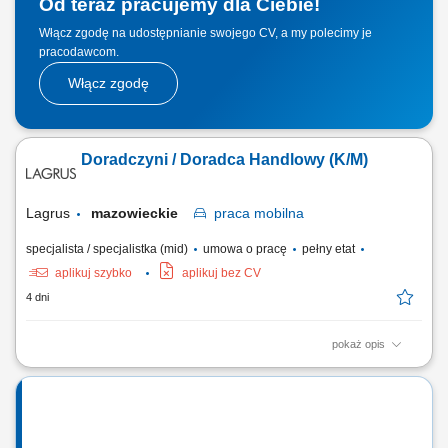
Od teraz pracujemy dla Ciebie!
Włącz zgodę na udostępnianie swojego CV, a my polecimy je
pracodawcom.
Włącz zgodę
Doradczyni / Doradca Handlowy (K/M)
Lagrus
mazowieckie
praca
mobilna
specjalista / specjalistka (mid)
umowa o pracę
pełny etat
aplikuj szybko
aplikuj bez CV
4 dni
pokaż opis
Zakres obowiązków: Budowanie i utrzymywanie długofalowych relacji z
klientami. Aktywne pozyskiwanie nowych partnerów biznesowych.
Prezentowanie oferty handlowej oraz wsparcie klientów w doborze
produktów. Organizowanie i prowadzenie szkoleń produktowych.
Monitorowanie dystrybucji asortymentu...