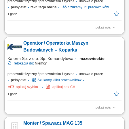
pracownik fizyczny / pracowniczka fizyczna
umowa o pracę
pełny etat
rekrutacja online
Szukamy 15 pracowników
1 godz.
pokaż opis
Opis stanowiska: Wykonywanie prac zbrojarskich przy produkcji
elementów prefabrykowanych. Łączenie prętów zbrojeniowych przy
Operator / Operatorka Maszyn
użyciu cęgów zbrojarskich. Odczytywanie dokumentacji technicznej i
przygotowywanie elementów do dalszej produkcji. Utrzymywanie
Budowlanych – Koparka
wysokiej jakości wykonywanej pracy....
Kaform Sp. z o.o. Sp. Komandytowa
mazowieckie
relokacja do:
Niemcy
pracownik fizyczny / pracowniczka fizyczna
umowa o pracę
pełny etat
Szukamy kilku pracowników
aplikuj szybko
aplikuj bez CV
1 godz.
pokaż opis
Opis stanowiska: Prowadzenie i obsługa koparki jednonaczyniowej na
placu budowy. Realizacja prac ziemnych i przygotowawczych.
Monter / Spawacz MAG 135
Współpraca z zespołem budowlanym po zakończeniu pracy sprzętem.