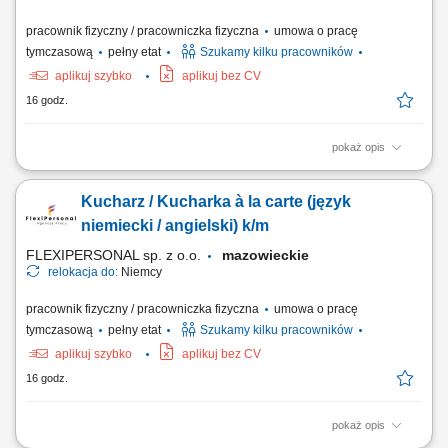
pracownik fizyczny / pracowniczka fizyczna
umowa o pracę
tymczasową
pełny etat
Szukamy kilku pracowników
aplikuj szybko
aplikuj bez CV
16 godz.
pokaż opis
Opis stanowiska: Przygotowywanie dań à la carte; Dbanie o smak,
jakość i estetykę potraw; Współpraca z zespołem kuchni; Kontrola
Kucharz / Kucharka à la carte (język
zapasów i organizacja pracy; Utrzymanie porządku i standardów
higieny; Czego oczekujemy: Doświadczenia jako kucharz; Znajomości
niemiecki / angielski) k/m
pracy w kuchni restauracyjnej;...
FLEXIPERSONAL sp. z o.o.
mazowieckie
relokacja do:
Niemcy
pracownik fizyczny / pracowniczka fizyczna
umowa o pracę
tymczasową
pełny etat
Szukamy kilku pracowników
aplikuj szybko
aplikuj bez CV
16 godz.
pokaż opis
Opis stanowiska Samodzielne prowadzenie powierzonej sekcji