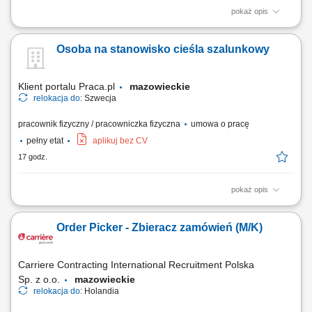
pokaż opis
Wykonywanie konstrukcji stalowych, zbrojenia, szkieletów i siatek
zbrojeniowych. Montaż prętów zbrojeniowych.
Osoba na stanowisko cieśla szalunkowy
Klient portalu Praca.pl
mazowieckie
relokacja do:
Szwecja
pracownik fizyczny / pracowniczka fizyczna
umowa o pracę
pełny etat
aplikuj bez CV
17 godz.
pokaż opis
Wykonywanie prac z użyciem szalunków systemowych (np. PERI,
DOKA, ULMA). Realizacja prac związanych z betonowaniem. Obróbka,
Order Picker - Zbieracz zamówień (M/K)
kosmetyka i zacieranie powierzchni betonowych. Udział w prestiżowych
projektach budowlanych (np. ekologiczna huta stali, oczyszczalnia
ścieków, budowa elektrowni wiatrowych).
Carriere Contracting International Recruitment Polska
Sp. z o.o.
mazowieckie
relokacja do:
Holandia