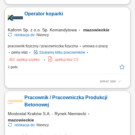
Zakres obowiązków Wiązanie zbrojenia cęgami;
Operator koparki
Kaform Sp. z o.o. Sp. Komandytowa
mazowieckie
relokacja do:
Niemcy
pracownik fizyczny / pracowniczka fizyczna
umowa o pracę
pełny etat
Szukamy kilku pracowników
aplikuj szybko
aplikuj bez CV
1 godz.
pokaż opis
Opis stanowiska: Praca na koparce jednonaczyniowej; Po zakończeniu
pracy na maszynie, praca z ekipami budowlanymi; Miejsce pracy:
Pracownik / Pracowniczka Produkcji
Niemcy;
Betonowej
Mostostal Kraków S.A. - Rynek Niemiecki
mazowieckie
relokacja do:
Niemcy