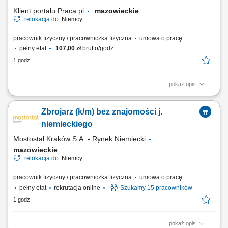
Klient portalu Praca.pl
mazowieckie
relokacja do:
Niemcy
pracownik fizyczny / pracowniczka fizyczna
umowa o pracę
pełny etat
107,00 zł
brutto/godz.
1 godz.
pokaż opis
montaż instalacji elektrycznych w budynkach mieszkalnych i
komercyjnych; instalacja rozdzielni oraz systemów zasilania;
Zbrojarz (k/m) bez znajomości j.
wykonywanie połączeń elektrycznych i tras kablowych; montaż i
okablowanie szaf sterowniczych; prace z zakresu elektryki
niemieckiego
przemysłowej; wymiana uszkodzonych elementów...
Mostostal Kraków S.A. - Rynek Niemiecki
mazowieckie
relokacja do:
Niemcy
pracownik fizyczny / pracowniczka fizyczna
umowa o pracę
pełny etat
rekrutacja online
Szukamy 15 pracowników
1 godz.
pokaż opis