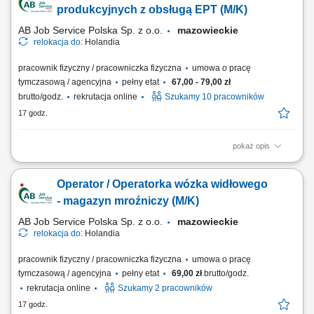
jakości wykonywanych elementów. Przestrzeganie zasad
produkcyjnych z obsługą EPT (M/K)
bezpieczeństwa i standardów obowiązujących na produkcji.
AB Job Service Polska Sp. z o.o.
mazowieckie
relokacja do:
Holandia
pracownik fizyczny / pracowniczka fizyczna
umowa o pracę
tymczasową / agencyjna
pełny etat
67,00 - 79,00 zł
brutto/godz.
rekrutacja online
Szukamy 10 pracowników
17 godz.
pokaż opis
Nowoczesna holenderska firma z branży spożywczej, specjalizująca się
w uboju, przetwórstwie i pakowaniu drobiu. Przedsiębiorstwo produkuje
Operator / Operatorka wózka widłowego
świeże i mrożone wyroby drobiowe dla klientów B2B w całej Europie,
dostosowując produkty do indywidualnych zamówień. Zakres
- magazyn mroźniczy (M/K)
obowiązków Praca w...
AB Job Service Polska Sp. z o.o.
mazowieckie
relokacja do:
Holandia
pracownik fizyczny / pracowniczka fizyczna
umowa o pracę
tymczasową / agencyjna
pełny etat
69,00 zł
brutto/godz.
rekrutacja online
Szukamy 2 pracowników
17 godz.