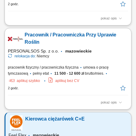
2 godz.
pokaż opis
Opis stanowiska: Spawanie elementów stalowych metodą MAG.
Wykonywanie powtarzalnych komponentów zgodnie z dokumentacją
Pracownik / Pracowniczka Przy Uprawie
techniczną. Produkcja lekkich konstrukcji stalowych wykorzystywanych
w różnych projektach. Kontrola jakości wykonanych spoin oraz dbałość
Roślin
o zgodność z wymaganiami produkcyjnymi.
PERSONALSOS Sp. z o.o.
mazowieckie
relokacja do:
Niemcy
pracownik fizyczny / pracowniczka fizyczna
umowa o pracę
tymczasową
pełny etat
11 500 - 12 600 zł
brutto/mies.
aplikuj szybko
aplikuj bez CV
2 godz.
pokaż opis
Opis stanowiska: Pielęgnacja upraw poprzez usuwanie chwastów i
wykonywanie prostych prac ogrodniczych. Sadzenie oraz
Kierowca ciężarówek C+E
przygotowywanie roślin do dalszej produkcji. Pakowanie zamówień i
przygotowywanie przesyłek do wysyłki. Utrzymywanie porządku na
stanowisku pracy oraz pomoc przy kompletowaniu palet.
Feel Flex
mazowieckie