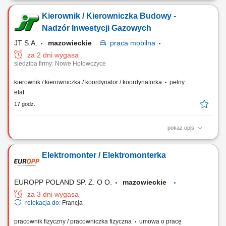
kuchennej i sprawna realizacja zamówień gości restauracji.
Kierownik / Kierowniczka Budowy -
Monitorowanie standardów jakościowych oraz dbałość o powtarzalność
doskonałego smaku potraw. Koordynowanie codziennych procesów na
Nadzór Inwestycji Gazowych
zapleczu, w tym kontrola rotacji...
JT S.A.
mazowieckie
praca
mobilna
za 2 dni wygasa
siedziba firmy: Nowe Hołowczyce
kierownik / kierowniczka / koordynator / koordynatorka
pełny
etat
17 godz.
pokaż opis
Miejsce pracy: budowy na terenie całego kraju Opis stanowiska
Realizacja projektów infrastrukturalnych i przemysłowych, w tym
Elektromonter / Elektromonterka
gazociągi wysokiego ciśnienia oraz stacje i tłocznie gazowe, Bieżący
nadzór nad pracami budowlanymi i dokumentacją kontraktową,
Sporządzanie zestawień...
EUROPP POLAND SP. Z. O O.
mazowieckie
za 3 dni wygasa
relokacja do:
Francja
pracownik fizyczny / pracowniczka fizyczna
umowa o pracę