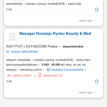
menedżerka
umowa o pracę / kontrakt B2B
pełny etat
2 dni
pokaż opis
Jak wygląda Twój dzień? Prowadzenie rozmów handlowych:
telefonicznie, mailowo, online oraz podczas spotkań i wyjazdów do
Manager Rozwoju Rynku Beauty & Med
klientów; Wyszukiwanie nowych szans sprzedażowych oraz inicjowanie
kontaktu z potencjalnymi partnerami na rynkach zagranicznych; Udział
w targach branżowych i...
INSTYTUT L'ESTHEZONE Polska
mazowieckie
praca
hybrydowa
ekspert / ekspertka
umowa o pracę / kontrakt B2B
pełny etat /
tymczasowa/dodatkowa
5 000 - 40 000 zł
/ mies. (w zal. od
umowy)
rekrutacja online
Szukamy 5 pracowników
aplikuj szybko
aplikuj bez CV
3 dni
pokaż opis
Profesjonalne prowadzenie firmowych mediów społecznościowych –
tworzenie angażujących treści, rolek, zdjęć i materiałów wideo,
budowanie wizerunku marki oraz wspieranie sprzedaży poprzez social