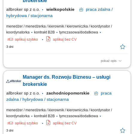
brokerskie
allbroker sp z o.o.
wielkopolskie
praca
zdalna /
hybrydowa / stacjonarna
menedżer / menedżerka / kierownik / kierowniczka / koordynator /
koordynatorka
kontrakt B2B
tymczasowa/dodatkowa
aplikuj szybko
aplikuj bez CV
3 dni
pokaż opis
Opis stanowiska Aktywne wyszukiwanie przedsiębiorstw
odpowiadających profilowi docelowego klienta Allbrokera. Nawiązywanie
Manager ds. Rozwoju Biznesu – usługi
pierwszego kontaktu z właścicielami, członkami zarządów, dyrektorami
finansowymi, osobami odpowiedzialnymi za ubezpieczenia oraz innymi
brokerskie
decydentami. Budowanie...
allbroker sp z o.o.
zachodniopomorskie
praca
zdalna / hybrydowa / stacjonarna
menedżer / menedżerka / kierownik / kierowniczka / koordynator /
koordynatorka
kontrakt B2B
tymczasowa/dodatkowa
aplikuj szybko
aplikuj bez CV
3 dni