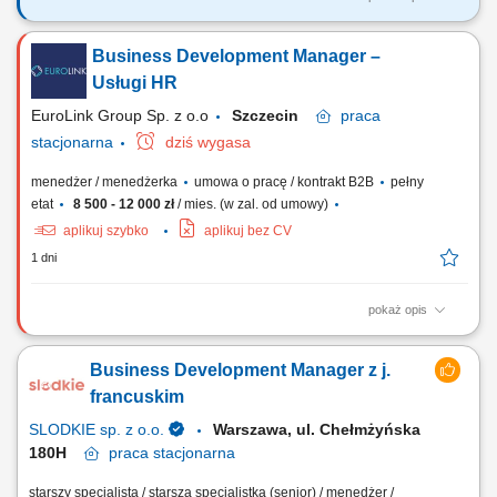
Zadania, które na Ciebie czekają: Pozyskiwanie nowych klientów i
aktywne rozwijanie sprzedaży usług w obszarach SDx oraz
Business Development Manager –
Cybersecurity; Samodzielne prowadzenie pełnego procesu sprzedaży
– od prospektingu i identyfikacji potrzeb, przez spotkania i prezentacje,
Usługi HR
aż po negocjacje i...
EuroLink Group Sp. z o.o
Szczecin
praca
stacjonarna
dziś wygasa
menedżer / menedżerka
umowa o pracę / kontrakt B2B
pełny
etat
8 500 - 12 000 zł
/ mies. (w zal. od umowy)
aplikuj szybko
aplikuj bez CV
1 dni
pokaż opis
Opis stanowiska Rozwijanie sprzedaży usług HR poprzez aktywne
pozyskiwanie klientów biznesowych. Nawiązywanie kontaktów z
Business Development Manager z j.
firmami poszukującymi wsparcia w zakresie rekrutacji, outsourcingu
oraz pracowników tymczasowych. Identyfikowanie potrzeb klientów i
francuskim
proponowanie dopasowanych...
SLODKIE sp. z o.o.
Warszawa, ul. Chełmżyńska
180H
praca
stacjonarna
starszy specjalista / starsza specjalistka (senior) / menedżer /