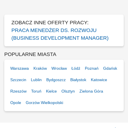
media;Prowadzenie prezentacji urządzeń oraz szkoleń dla gabinetów
kosmetycznych i klinik...
ZOBACZ INNE OFERTY PRACY:
PRACA MENEDŻER DS. ROZWOJU
(BUSINESS DEVELOPMENT MANAGER)
POPULARNE MIASTA
Warszawa
Kraków
Wrocław
Łódź
Poznań
Gdańsk
Szczecin
Lublin
Bydgoszcz
Białystok
Katowice
Rzeszów
Toruń
Kielce
Olsztyn
Zielona Góra
Opole
Gorzów Wielkopolski