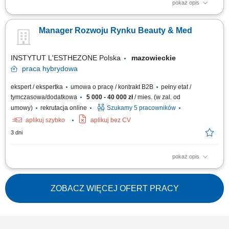
pokaż opis
Jak wygląda Twój dzień? Prowadzenie rozmów handlowych:
telefonicznie, mailowo, online oraz podczas spotkań i wyjazdów do
Manager Rozwoju Rynku Beauty & Med
klientów; Wyszukiwanie nowych szans sprzedażowych oraz inicjowanie
kontaktu z potencjalnymi partnerami na rynkach zagranicznych; Udział w
targach branżowych i...
INSTYTUT L'ESTHEZONE Polska
mazowieckie
praca
hybrydowa
ekspert / ekspertka
umowa o pracę / kontrakt B2B
pełny etat /
tymczasowa/dodatkowa
5 000 - 40 000 zł
/ mies. (w zal. od
umowy)
rekrutacja online
Szukamy 5 pracowników
aplikuj szybko
aplikuj bez CV
3 dni
pokaż opis
Profesjonalne prowadzenie firmowych mediów społecznościowych –
tworzenie angażujących treści, rolek, zdjęć i materiałów wideo,
budowanie wizerunku marki oraz wspieranie sprzedaży poprzez social
ZOBACZ WIĘCEJ OFERT PRACY
media;Prowadzenie prezentacji urządzeń oraz szkoleń dla gabinetów
kosmetycznych i klinik...