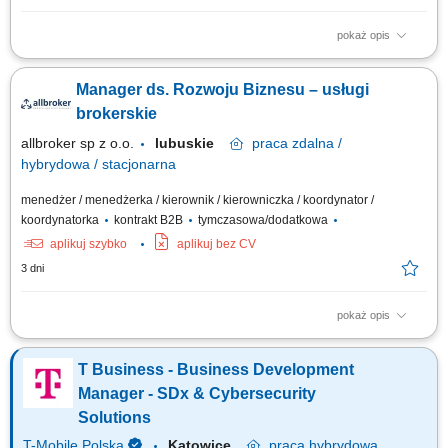
pokaż opis
Opis stanowiska Aktywne wyszukiwanie przedsiębiorstw
odpowiadających profilowi docelowego klienta Allbrokera. Nawiązywanie
Manager ds. Rozwoju Biznesu – usługi
pierwszego kontaktu z właścicielami, członkami zarządów, dyrektorami
finansowymi, osobami odpowiedzialnymi za ubezpieczenia oraz innymi
brokerskie
decydentami. Budowanie...
allbroker sp z o.o.
lubuskie
praca
zdalna /
hybrydowa / stacjonarna
menedżer / menedżerka / kierownik / kierowniczka / koordynator /
koordynatorka
kontrakt B2B
tymczasowa/dodatkowa
aplikuj szybko
aplikuj bez CV
3 dni
pokaż opis
Opis stanowiska Aktywne wyszukiwanie przedsiębiorstw
odpowiadających profilowi docelowego klienta Allbrokera. Nawiązywanie
T Business - Business Development
pierwszego kontaktu z właścicielami, członkami zarządów, dyrektorami
finansowymi, osobami odpowiedzialnymi za ubezpieczenia oraz innymi
Manager - SDx & Cybersecurity
decydentami. Budowanie...
Solutions
T-Mobile Polska
Katowice
praca
hybrydowa