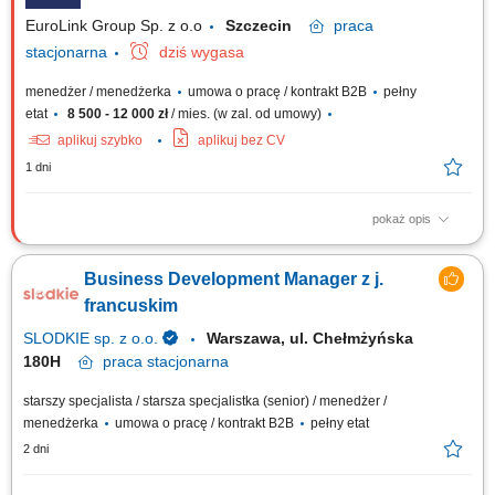
po negocjacje i...
EuroLink Group Sp. z o.o
Szczecin
praca
stacjonarna
dziś wygasa
menedżer / menedżerka
umowa o pracę / kontrakt B2B
pełny
etat
8 500 - 12 000 zł
/ mies. (w zal. od umowy)
aplikuj szybko
aplikuj bez CV
1 dni
pokaż opis
Opis stanowiska Rozwijanie sprzedaży usług HR poprzez aktywne
pozyskiwanie klientów biznesowych. Nawiązywanie kontaktów z firmami
Business Development Manager z j.
poszukującymi wsparcia w zakresie rekrutacji, outsourcingu oraz
pracowników tymczasowych. Identyfikowanie potrzeb klientów i
francuskim
proponowanie dopasowanych...
SLODKIE sp. z o.o.
Warszawa, ul. Chełmżyńska
180H
praca
stacjonarna
starszy specjalista / starsza specjalistka (senior) / menedżer /
menedżerka
umowa o pracę / kontrakt B2B
pełny etat
2 dni