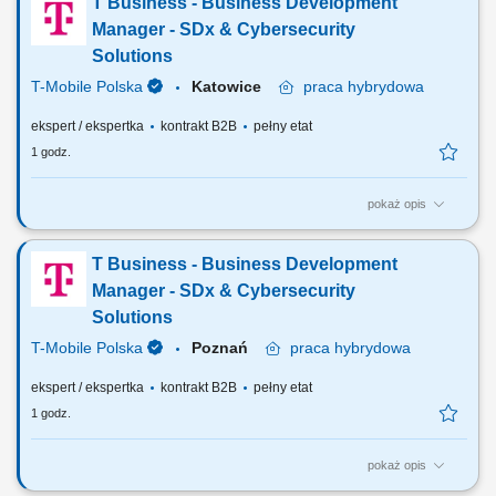
T Business - Business Development
Nawiązywanie pierwszego kontaktu z właścicielami, członkami
zarządów, dyrektorami finansowymi, osobami odpowiedzialnymi za
Manager - SDx & Cybersecurity
ubezpieczenia oraz innymi decydentami. Budowanie...
Solutions
T-Mobile Polska
Katowice
praca
hybrydowa
ekspert / ekspertka
kontrakt B2B
pełny etat
1 godz.
pokaż opis
Zadania, które na Ciebie czekają: Pozyskiwanie nowych klientów i
aktywne rozwijanie sprzedaży usług w obszarach SDx oraz
T Business - Business Development
Cybersecurity; Samodzielne prowadzenie pełnego procesu sprzedaży
– od prospektingu i identyfikacji potrzeb, przez spotkania i prezentacje,
Manager - SDx & Cybersecurity
aż po negocjacje i...
Solutions
T-Mobile Polska
Poznań
praca
hybrydowa
ekspert / ekspertka
kontrakt B2B
pełny etat
1 godz.
pokaż opis
Zadania, które na Ciebie czekają: Pozyskiwanie nowych klientów i