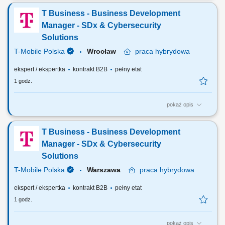
aktywne rozwijanie sprzedaży usług w obszarach SDx oraz
T Business - Business Development
Cybersecurity; Samodzielne prowadzenie pełnego procesu sprzedaży
– od prospektingu i identyfikacji potrzeb, przez spotkania i prezentacje,
Manager - SDx & Cybersecurity
aż po negocjacje i...
Solutions
T-Mobile Polska
Wrocław
praca
hybrydowa
ekspert / ekspertka
kontrakt B2B
pełny etat
1 godz.
pokaż opis
Zadania, które na Ciebie czekają: Pozyskiwanie nowych klientów i
aktywne rozwijanie sprzedaży usług w obszarach SDx oraz
T Business - Business Development
Cybersecurity; Samodzielne prowadzenie pełnego procesu sprzedaży
– od prospektingu i identyfikacji potrzeb, przez spotkania i prezentacje,
Manager - SDx & Cybersecurity
aż po negocjacje i...
Solutions
T-Mobile Polska
Warszawa
praca
hybrydowa
ekspert / ekspertka
kontrakt B2B
pełny etat
1 godz.
pokaż opis