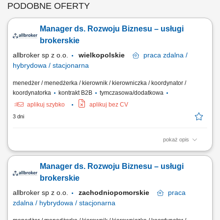
PODOBNE OFERTY
Manager ds. Rozwoju Biznesu – usługi
brokerskie
allbroker sp z o.o.
wielkopolskie
praca
zdalna /
hybrydowa / stacjonarna
menedżer / menedżerka / kierownik / kierowniczka / koordynator /
koordynatorka
kontrakt B2B
tymczasowa/dodatkowa
aplikuj szybko
aplikuj bez CV
3 dni
pokaż opis
Opis stanowiska Aktywne wyszukiwanie przedsiębiorstw
odpowiadających profilowi docelowego klienta Allbrokera.
Manager ds. Rozwoju Biznesu – usługi
Nawiązywanie pierwszego kontaktu z właścicielami, członkami
zarządów, dyrektorami finansowymi, osobami odpowiedzialnymi za
brokerskie
ubezpieczenia oraz innymi decydentami. Budowanie...
allbroker sp z o.o.
zachodniopomorskie
praca
zdalna / hybrydowa / stacjonarna