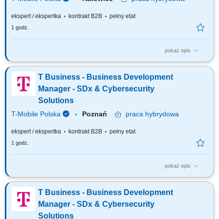
ekspert / ekspertka
kontrakt B2B
pełny etat
1 godz.
pokaż opis
Zadania, które na Ciebie czekają: Pozyskiwanie nowych klientów i
aktywne rozwijanie sprzedaży usług w obszarach SDx oraz
T Business - Business Development
Cybersecurity; Samodzielne prowadzenie pełnego procesu sprzedaży –
od prospektingu i identyfikacji potrzeb, przez spotkania i prezentacje, aż
Manager - SDx & Cybersecurity
po negocjacje i...
Solutions
T-Mobile Polska
Poznań
praca
hybrydowa
ekspert / ekspertka
kontrakt B2B
pełny etat
1 godz.
pokaż opis
Zadania, które na Ciebie czekają: Pozyskiwanie nowych klientów i
aktywne rozwijanie sprzedaży usług w obszarach SDx oraz
T Business - Business Development
Cybersecurity; Samodzielne prowadzenie pełnego procesu sprzedaży –
od prospektingu i identyfikacji potrzeb, przez spotkania i prezentacje, aż
Manager - SDx & Cybersecurity
po negocjacje i...
Solutions