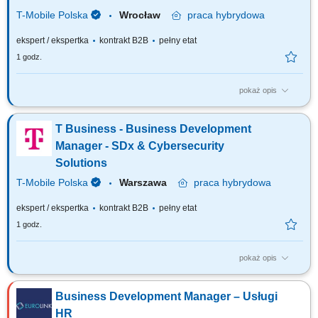
T-Mobile Polska
Wrocław
praca
hybrydowa
ekspert / ekspertka
kontrakt B2B
pełny etat
1 godz.
pokaż opis
Zadania, które na Ciebie czekają: Pozyskiwanie nowych klientów i
aktywne rozwijanie sprzedaży usług w obszarach SDx oraz
T Business - Business Development
Cybersecurity; Samodzielne prowadzenie pełnego procesu sprzedaży –
od prospektingu i identyfikacji potrzeb, przez spotkania i prezentacje, aż
Manager - SDx & Cybersecurity
po negocjacje i...
Solutions
T-Mobile Polska
Warszawa
praca
hybrydowa
ekspert / ekspertka
kontrakt B2B
pełny etat
1 godz.
pokaż opis
Zadania, które na Ciebie czekają: Pozyskiwanie nowych klientów i
aktywne rozwijanie sprzedaży usług w obszarach SDx oraz
Business Development Manager – Usługi
Cybersecurity; Samodzielne prowadzenie pełnego procesu sprzedaży –
od prospektingu i identyfikacji potrzeb, przez spotkania i prezentacje, aż
HR