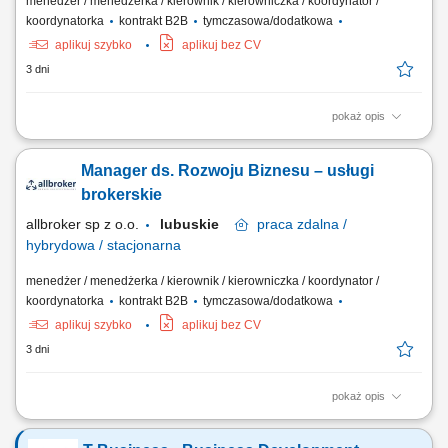
menedżer / menedżerka / kierownik / kierowniczka / koordynator /
koordynatorka
kontrakt B2B
tymczasowa/dodatkowa
aplikuj szybko
aplikuj bez CV
3 dni
pokaż opis
Opis stanowiska Aktywne wyszukiwanie przedsiębiorstw
odpowiadających profilowi docelowego klienta Allbrokera.
Manager ds. Rozwoju Biznesu – usługi
Nawiązywanie pierwszego kontaktu z właścicielami, członkami
zarządów, dyrektorami finansowymi, osobami odpowiedzialnymi za
brokerskie
ubezpieczenia oraz innymi decydentami. Budowanie...
allbroker sp z o.o.
lubuskie
praca
zdalna /
hybrydowa / stacjonarna
menedżer / menedżerka / kierownik / kierowniczka / koordynator /
koordynatorka
kontrakt B2B
tymczasowa/dodatkowa
aplikuj szybko
aplikuj bez CV
3 dni
pokaż opis
Opis stanowiska Aktywne wyszukiwanie przedsiębiorstw
odpowiadających profilowi docelowego klienta Allbrokera.