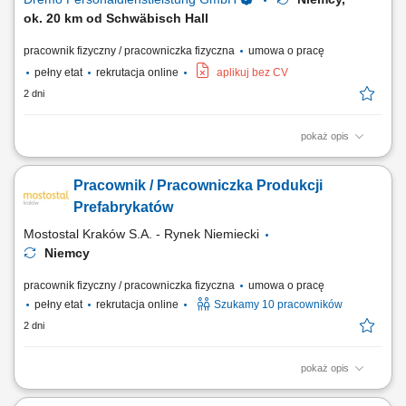
ok. 20 km od Schwäbisch Hall
pracownik fizyczny / pracowniczka fizyczna
umowa o pracę
pełny etat
rekrutacja online
aplikuj bez CV
2 dni
pokaż opis
Zakres obowiązków: Wykonywanie oraz montaż drewnianych schodów;
Składanie elementów stolarskich w warsztacie, m.in. ścian, drzwi, okien
Pracownik / Pracowniczka Produkcji
oraz okładzin; Montaż okien w przygotowanych konstrukcjach
ściennych; Obsługa maszyn i urządzeń stolarskich; Obróbka oraz
Prefabrykatów
wykańczanie powierzchni drewnianych;
Mostostal Kraków S.A. - Rynek Niemiecki
Niemcy
pracownik fizyczny / pracowniczka fizyczna
umowa o pracę
pełny etat
rekrutacja online
Szukamy 10 pracowników
2 dni
pokaż opis
Opis stanowiska: Przygotowywanie szalunków do kolejnego procesu
produkcyjnego. Umieszczanie zbrojenia oraz elementów montażowych