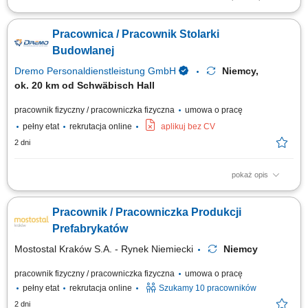
Zakres prac: Realizacja stanów surowych budowli z prefabrykatów
żelbetowych. Analiza i wdrażanie założeń z dokumentacji technicznej.
Pracownica / Pracownik Stolarki
Start: luty 2026;
Budowlanej
Dremo Personaldienstleistung GmbH
Niemcy,
ok. 20 km od Schwäbisch Hall
pracownik fizyczny / pracowniczka fizyczna
umowa o pracę
pełny etat
rekrutacja online
aplikuj bez CV
2 dni
pokaż opis
Zakres obowiązków: Wykonywanie oraz montaż drewnianych schodów;
Składanie elementów stolarskich w warsztacie, m.in. ścian, drzwi, okien
Pracownik / Pracowniczka Produkcji
oraz okładzin; Montaż okien w przygotowanych konstrukcjach ściennych;
Obsługa maszyn i urządzeń stolarskich; Obróbka oraz wykańczanie
Prefabrykatów
powierzchni drewnianych;
Mostostal Kraków S.A. - Rynek Niemiecki
Niemcy
pracownik fizyczny / pracowniczka fizyczna
umowa o pracę
pełny etat
rekrutacja online
Szukamy 10 pracowników
2 dni