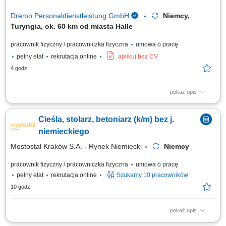
Dremo Personaldienstleistung GmbH
Niemcy,
Turyngia, ok. 60 km od miasta Halle
pracownik fizyczny / pracowniczka fizyczna
umowa o pracę
pełny etat
rekrutacja online
aplikuj bez CV
4 godz.
pokaż opis
Zakład produkcyjny specjalizujący się w stolarce drewnianej poszukuje
pracowników do produkcji i montażu okien, drzwi oraz mebli. Zakres
Cieśla, stolarz, betoniarz (k/m) bez j.
obowiązków: Obróbka i przygotowanie elementów drewnianych do
montażu; Cięcie i szlifowanie komponentów; Montaż okien, drzwi i
niemieckiego
elementów meblowych;...
Mostostal Kraków S.A. - Rynek Niemiecki
Niemcy
pracownik fizyczny / pracowniczka fizyczna
umowa o pracę
pełny etat
rekrutacja online
Szukamy 10 pracowników
10 godz.
pokaż opis
Zakres obowiązków Czyszczenie szalunku po rozformowaniu, Włożenie