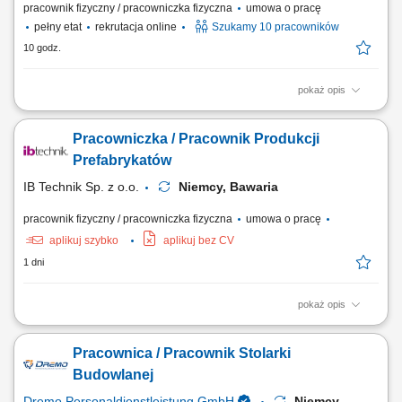
pracownik fizyczny / pracowniczka fizyczna
umowa o pracę
pełny etat
rekrutacja online
Szukamy 10 pracowników
10 godz.
pokaż opis
Opis stanowiska: Czyszczenie i przygotowywanie form do produkcji
prefabrykatów. Montaż zbrojenia oraz dodatkowych elementów zgodnie
Pracowniczka / Pracownik Produkcji
z wymaganiami produkcji. Udział w procesie betonowania i obróbki
świeżego betonu. Kontrola jakości wykonywanych prac. Utrzymywanie
Prefabrykatów
porządku oraz właściwe...
IB Technik Sp. z o.o.
Niemcy, Bawaria
pracownik fizyczny / pracowniczka fizyczna
umowa o pracę
aplikuj szybko
aplikuj bez CV
1 dni
pokaż opis
Zakres prac: Realizacja stanów surowych budowli z prefabrykatów
żelbetowych. Analiza i wdrażanie założeń z dokumentacji technicznej.
Pracownica / Pracownik Stolarki
Start: luty 2026;
Budowlanej
Dremo Personaldienstleistung GmbH
Niemcy,