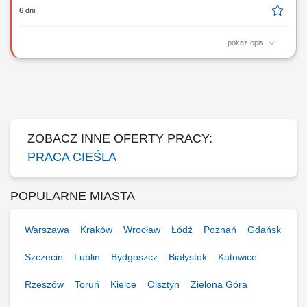
6 dni
pokaż opis
Kompleksowa realizacja zadań z zakresu ciesielstwa tradycyjnego, w
tym obróbka, pasowanie oraz montaż konstrukcji z drewna. Praca z
nowoczesnymi systemami deskowań oraz przygotowywanie form pod
przyszłe elementy żelbetowe. Współpraca ze zbrojarzami oraz pomoc
przy procesach betonowania...
ZOBACZ INNE OFERTY PRACY:
PRACA CIEŚLA
POPULARNE MIASTA
Warszawa
Kraków
Wrocław
Łódź
Poznań
Gdańsk
Szczecin
Lublin
Bydgoszcz
Białystok
Katowice
Rzeszów
Toruń
Kielce
Olsztyn
Zielona Góra