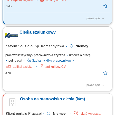
aplikuj szybko
aplikuj bez CV
3 dni
pokaż opis
Zadania: Wykonywanie konstrukcji żelbetowych w stanach surowych
budowli. Praca z rysunkiem technicznym.
Cieśla szalunkowy
Kaform Sp. z o.o. Sp. Komandytowa
Niemcy
pracownik fizyczny / pracowniczka fizyczna
umowa o pracę
pełny etat
Szukamy kilku pracowników
aplikuj szybko
aplikuj bez CV
3 dni
pokaż opis
Opis stanowiska: Szalowanie: ścian, stropów, słupów - praca samodzielna
i w zespołach; Praca z systemami szalunkowymi; Montaż prefabrykatów
Osoba na stanowisko cieśla (k/m)
betonowych; Betonowanie;
Klient portalu Praca.pl
Niemcy
dziś wygasa