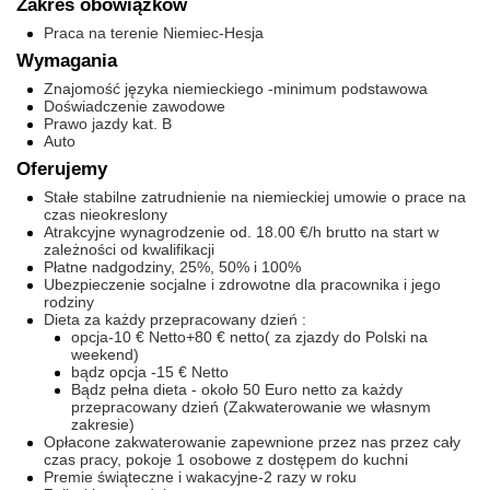
Zakres obowiązków
Praca na terenie Niemiec-Hesja
Wymagania
Znajomość języka niemieckiego -minimum podstawowa
Doświadczenie zawodowe
Prawo jazdy kat. B
Auto
Oferujemy
Stałe stabilne zatrudnienie na niemieckiej umowie o prace na
czas nieokreslony
Atrakcyjne wynagrodzenie od. 18.00 €/h brutto na start w
zależności od kwalifikacji
Płatne nadgodziny, 25%, 50% i 100%
Ubezpieczenie socjalne i zdrowotne dla pracownika i jego
rodziny
Dieta za każdy przepracowany dzień :
opcja-10 € Netto+80 € netto( za zjazdy do Polski na
weekend)
bądz opcja -15 € Netto
Bądz pełna dieta - około 50 Euro netto za każdy
przepracowany dzień (Zakwaterowanie we własnym
zakresie)
Opłacone zakwaterowanie zapewnione przez nas przez cały
czas pracy, pokoje 1 osobowe z dostępem do kuchni
Premie świąteczne i wakacyjne-2 razy w roku