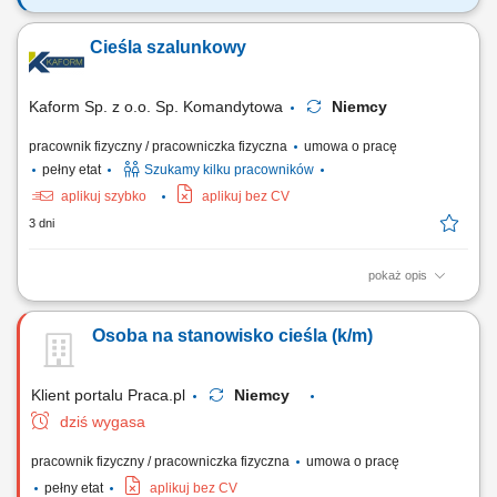
Zadania: Wykonywanie konstrukcji żelbetowych w stanach surowych
budowli. Praca z rysunkiem technicznym.
Cieśla szalunkowy
Kaform Sp. z o.o. Sp. Komandytowa
Niemcy
pracownik fizyczny / pracowniczka fizyczna
umowa o pracę
pełny etat
Szukamy kilku pracowników
aplikuj szybko
aplikuj bez CV
3 dni
pokaż opis
Opis stanowiska: Szalowanie: ścian, stropów, słupów - praca
samodzielna i w zespołach; Praca z systemami szalunkowymi; Montaż
Osoba na stanowisko cieśla (k/m)
prefabrykatów betonowych; Betonowanie;
Klient portalu Praca.pl
Niemcy
dziś wygasa
pracownik fizyczny / pracowniczka fizyczna
umowa o pracę
pełny etat
aplikuj bez CV