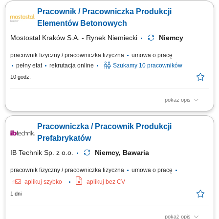
zbrojenia do szalunku, Mocowanie akcesoriów - jeśli takie będą, Pomoc
Pracownik / Pracowniczka Produkcji
przy betonowaniu - wibrowanie, ściągnięcie beton.
Elementów Betonowych
Mostostal Kraków S.A. - Rynek Niemiecki
Niemcy
pracownik fizyczny / pracowniczka fizyczna
umowa o pracę
pełny etat
rekrutacja online
Szukamy 10 pracowników
10 godz.
pokaż opis
Opis stanowiska: Czyszczenie i przygotowywanie form do produkcji
prefabrykatów. Montaż zbrojenia oraz dodatkowych elementów zgodnie z
Pracowniczka / Pracownik Produkcji
wymaganiami produkcji. Udział w procesie betonowania i obróbki
świeżego betonu. Kontrola jakości wykonywanych prac. Utrzymywanie
Prefabrykatów
porządku oraz właściwe...
IB Technik Sp. z o.o.
Niemcy, Bawaria
pracownik fizyczny / pracowniczka fizyczna
umowa o pracę
aplikuj szybko
aplikuj bez CV
1 dni
pokaż opis