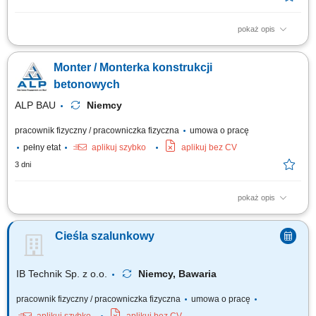
pokaż opis
Opis stanowiska: Przygotowywanie szalunków do kolejnego procesu
produkcyjnego. Umieszczanie zbrojenia oraz elementów montażowych w
Monter / Monterka konstrukcji
formach. Wsparcie procesu betonowania, w tym zagęszczanie mieszanki
betonowej. Wyrównywanie powierzchni betonu oraz kontrola jakości
betonowych
wykonanych elementów. Dbanie...
ALP BAU
Niemcy
pracownik fizyczny / pracowniczka fizyczna
umowa o pracę
pełny etat
aplikuj szybko
aplikuj bez CV
3 dni
pokaż opis
Opis stanowiska przygotowywanie i składanie szalunków z
wykorzystaniem popularnych systemów budowlanych; realizacja prac
Cieśla szalunkowy
murarskich przy budowie ścian i elementów konstrukcyjnych; dbanie o
właściwe przygotowanie stanowiska pracy i zachowanie zasad BHP;
współpraca z brygadą przy wykonywaniu...
IB Technik Sp. z o.o.
Niemcy, Bawaria
pracownik fizyczny / pracowniczka fizyczna
umowa o pracę