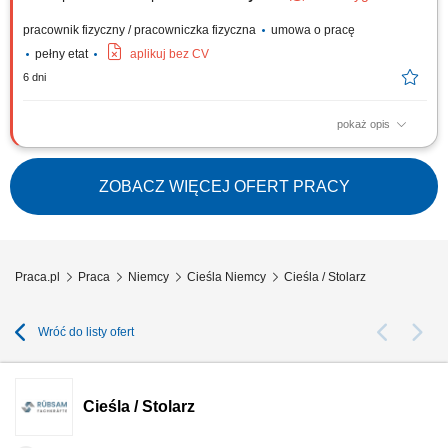
pracownik fizyczny / pracowniczka fizyczna
umowa o pracę
pełny etat
aplikuj bez CV
6 dni
pokaż opis
Kompleksowa realizacja zadań z zakresu ciesielstwa tradycyjnego, w tym
obróbka, pasowanie oraz montaż konstrukcji z drewna. Praca z
nowoczesnymi systemami deskowań oraz przygotowywanie form pod
ZOBACZ WIĘCEJ OFERT PRACY
przyszłe elementy żelbetowe. Współpraca ze zbrojarzami oraz pomoc
przy procesach betonowania...
Praca.pl
Praca
Niemcy
Cieśla Niemcy
Cieśla / Stolarz
Wróć do listy ofert
Cieśla / Stolarz