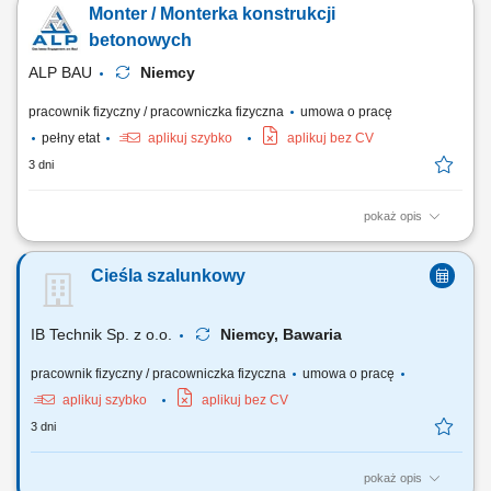
Monter / Monterka konstrukcji
w formach. Wsparcie procesu betonowania, w tym zagęszczanie
mieszanki betonowej. Wyrównywanie powierzchni betonu oraz kontrola
betonowych
jakości wykonanych elementów. Dbanie...
ALP BAU
Niemcy
pracownik fizyczny / pracowniczka fizyczna
umowa o pracę
pełny etat
aplikuj szybko
aplikuj bez CV
3 dni
pokaż opis
Opis stanowiska przygotowywanie i składanie szalunków z
wykorzystaniem popularnych systemów budowlanych; realizacja prac
Cieśla szalunkowy
murarskich przy budowie ścian i elementów konstrukcyjnych; dbanie o
właściwe przygotowanie stanowiska pracy i zachowanie zasad BHP;
współpraca z brygadą przy wykonywaniu...
IB Technik Sp. z o.o.
Niemcy, Bawaria
pracownik fizyczny / pracowniczka fizyczna
umowa o pracę
aplikuj szybko
aplikuj bez CV
3 dni
pokaż opis