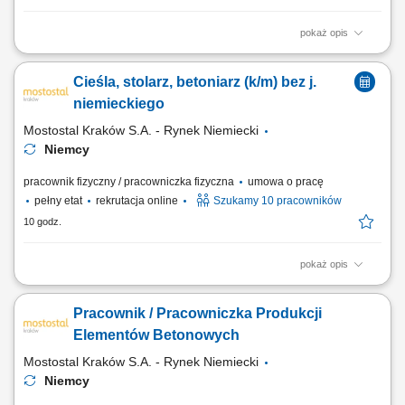
pokaż opis
Zakład produkcyjny specjalizujący się w stolarce drewnianej poszukuje
pracowników do produkcji i montażu okien, drzwi oraz mebli. Zakres
Cieśla, stolarz, betoniarz (k/m) bez j.
obowiązków: Obróbka i przygotowanie elementów drewnianych do
montażu; Cięcie i szlifowanie komponentów; Montaż okien, drzwi i
niemieckiego
elementów meblowych;...
Mostostal Kraków S.A. - Rynek Niemiecki
Niemcy
pracownik fizyczny / pracowniczka fizyczna
umowa o pracę
pełny etat
rekrutacja online
Szukamy 10 pracowników
10 godz.
pokaż opis
Zakres obowiązków Czyszczenie szalunku po rozformowaniu, Włożenie
zbrojenia do szalunku, Mocowanie akcesoriów - jeśli takie będą, Pomoc
Pracownik / Pracowniczka Produkcji
przy betonowaniu - wibrowanie, ściągnięcie beton.
Elementów Betonowych
Mostostal Kraków S.A. - Rynek Niemiecki
Niemcy