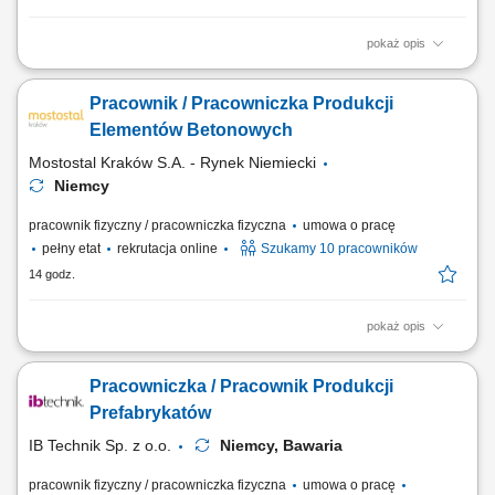
pokaż opis
Zakres obowiązków Czyszczenie szalunku po rozformowaniu, Włożenie
zbrojenia do szalunku, Mocowanie akcesoriów - jeśli takie będą, Pomoc
Pracownik / Pracowniczka Produkcji
przy betonowaniu - wibrowanie, ściągnięcie beton.
Elementów Betonowych
Mostostal Kraków S.A. - Rynek Niemiecki
Niemcy
pracownik fizyczny / pracowniczka fizyczna
umowa o pracę
pełny etat
rekrutacja online
Szukamy 10 pracowników
14 godz.
pokaż opis
Opis stanowiska: Czyszczenie i przygotowywanie form do produkcji
prefabrykatów. Montaż zbrojenia oraz dodatkowych elementów zgodnie
Pracowniczka / Pracownik Produkcji
z wymaganiami produkcji. Udział w procesie betonowania i obróbki
świeżego betonu. Kontrola jakości wykonywanych prac. Utrzymywanie
Prefabrykatów
porządku oraz właściwe...
IB Technik Sp. z o.o.
Niemcy, Bawaria
pracownik fizyczny / pracowniczka fizyczna
umowa o pracę