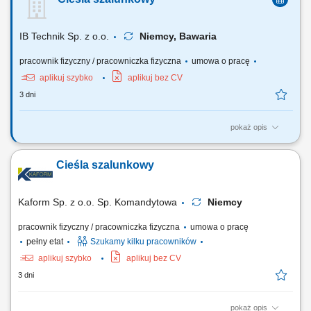
murarskich przy budowie ścian i elementów konstrukcyjnych; dbanie o
właściwe przygotowanie stanowiska pracy i zachowanie zasad BHP;
współpraca z brygadą przy wykonywaniu...
IB Technik Sp. z o.o.
Niemcy, Bawaria
pracownik fizyczny / pracowniczka fizyczna
umowa o pracę
aplikuj szybko
aplikuj bez CV
3 dni
pokaż opis
Zadania: Wykonywanie konstrukcji żelbetowych w stanach surowych
budowli. Praca z rysunkiem technicznym.
Cieśla szalunkowy
Kaform Sp. z o.o. Sp. Komandytowa
Niemcy
pracownik fizyczny / pracowniczka fizyczna
umowa o pracę
pełny etat
Szukamy kilku pracowników
aplikuj szybko
aplikuj bez CV
3 dni
pokaż opis