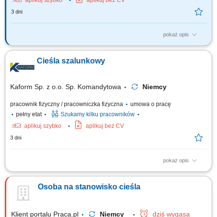
aplikuj szybko
aplikuj bez CV
3 dni
pokaż opis
Zadania: Wykonywanie konstrukcji żelbetowych w stanach surowych
budowli. Praca z rysunkiem technicznym.
Cieśla szalunkowy
Kaform Sp. z o.o. Sp. Komandytowa
Niemcy
pracownik fizyczny / pracowniczka fizyczna
umowa o pracę
pełny etat
Szukamy kilku pracowników
aplikuj szybko
aplikuj bez CV
3 dni
pokaż opis
Opis stanowiska: Szalowanie: ścian, stropów, słupów - praca samodzielna
i w zespołach; Praca z systemami szalunkowymi; Montaż prefabrykatów
Osoba na stanowisko cieśla
betonowych; Betonowanie;
Klient portalu Praca.pl
Niemcy
dziś wygasa