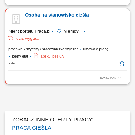
Opis stanowiska: Szalowanie: ścian, stropów, słupów - praca
samodzielna i w zespołach; Praca z systemami szalunkowymi; Montaż
Osoba na stanowisko cieśla
prefabrykatów betonowych; Betonowanie;
Klient portalu Praca.pl
Niemcy
dziś wygasa
pracownik fizyczny / pracowniczka fizyczna
umowa o pracę
pełny etat
aplikuj bez CV
7 dni
pokaż opis
Montaż nowoczesnych szalunków oraz systemów deskowań
budowlanych. Realizacja tradycyjnych konstrukcji z drewna na potrzeby
budownictwa ogólnego. Współudział w procesach związanych z
przygotowywaniem zbrojeń i zalewaniem elementów betonem.
Wykonywanie pozostałych nieskomplikowanych,...
ZOBACZ INNE OFERTY PRACY:
PRACA CIEŚLA