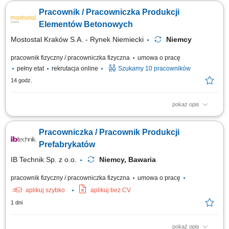
zbrojenia do szalunku, Mocowanie akcesoriów - jeśli takie będą, Pomoc
Pracownik / Pracowniczka Produkcji
przy betonowaniu - wibrowanie, ściągnięcie beton.
Elementów Betonowych
Mostostal Kraków S.A. - Rynek Niemiecki
Niemcy
pracownik fizyczny / pracowniczka fizyczna
umowa o pracę
pełny etat
rekrutacja online
Szukamy 10 pracowników
14 godz.
pokaż opis
Opis stanowiska: Czyszczenie i przygotowywanie form do produkcji
prefabrykatów. Montaż zbrojenia oraz dodatkowych elementów zgodnie z
Pracowniczka / Pracownik Produkcji
wymaganiami produkcji. Udział w procesie betonowania i obróbki
świeżego betonu. Kontrola jakości wykonywanych prac. Utrzymywanie
Prefabrykatów
porządku oraz właściwe...
IB Technik Sp. z o.o.
Niemcy, Bawaria
pracownik fizyczny / pracowniczka fizyczna
umowa o pracę
aplikuj szybko
aplikuj bez CV
1 dni
pokaż opis