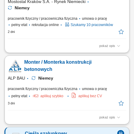
Mostostal Kraków S.A. - Rynek Niemiecki
Niemcy
pracownik fizyczny / pracowniczka fizyczna
umowa o pracę
pełny etat
rekrutacja online
Szukamy 10 pracowników
2 dni
pokaż opis
Opis stanowiska: Przygotowywanie szalunków do kolejnego procesu
produkcyjnego. Umieszczanie zbrojenia oraz elementów montażowych
Monter / Monterka konstrukcji
w formach. Wsparcie procesu betonowania, w tym zagęszczanie
mieszanki betonowej. Wyrównywanie powierzchni betonu oraz kontrola
betonowych
jakości wykonanych elementów. Dbanie...
ALP BAU
Niemcy
pracownik fizyczny / pracowniczka fizyczna
umowa o pracę
pełny etat
aplikuj szybko
aplikuj bez CV
3 dni
pokaż opis
Opis stanowiska przygotowywanie i składanie szalunków z
wykorzystaniem popularnych systemów budowlanych; realizacja prac
Cieśla szalunkowy