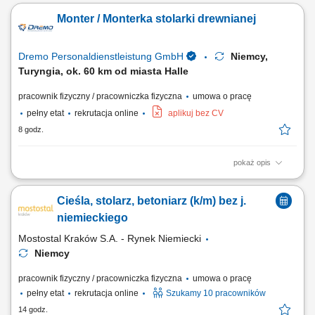
Monter / Monterka stolarki drewnianej
Dremo Personaldienstleistung GmbH
Niemcy,
Turyngia, ok. 60 km od miasta Halle
pracownik fizyczny / pracowniczka fizyczna
umowa o pracę
pełny etat
rekrutacja online
aplikuj bez CV
8 godz.
pokaż opis
Zakład produkcyjny specjalizujący się w stolarce drewnianej poszukuje
pracowników do produkcji i montażu okien, drzwi oraz mebli. Zakres
Cieśla, stolarz, betoniarz (k/m) bez j.
obowiązków: Obróbka i przygotowanie elementów drewnianych do
montażu; Cięcie i szlifowanie komponentów; Montaż okien, drzwi i
niemieckiego
elementów meblowych;...
Mostostal Kraków S.A. - Rynek Niemiecki
Niemcy
pracownik fizyczny / pracowniczka fizyczna
umowa o pracę
pełny etat
rekrutacja online
Szukamy 10 pracowników
14 godz.