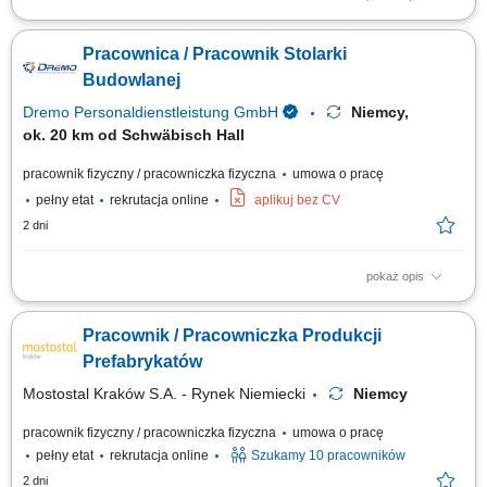
Zakres prac: Realizacja stanów surowych budowli z prefabrykatów
żelbetowych. Analiza i wdrażanie założeń z dokumentacji technicznej.
Pracownica / Pracownik Stolarki
Start: luty 2026;
Budowlanej
Dremo Personaldienstleistung GmbH
Niemcy,
ok. 20 km od Schwäbisch Hall
pracownik fizyczny / pracowniczka fizyczna
umowa o pracę
pełny etat
rekrutacja online
aplikuj bez CV
2 dni
pokaż opis
Zakres obowiązków: Wykonywanie oraz montaż drewnianych schodów;
Składanie elementów stolarskich w warsztacie, m.in. ścian, drzwi, okien
Pracownik / Pracowniczka Produkcji
oraz okładzin; Montaż okien w przygotowanych konstrukcjach ściennych;
Obsługa maszyn i urządzeń stolarskich; Obróbka oraz wykańczanie
Prefabrykatów
powierzchni drewnianych;
Mostostal Kraków S.A. - Rynek Niemiecki
Niemcy
pracownik fizyczny / pracowniczka fizyczna
umowa o pracę
pełny etat
rekrutacja online
Szukamy 10 pracowników
2 dni