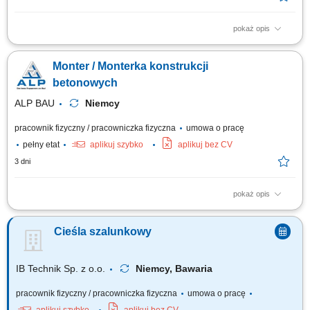
pokaż opis
Opis stanowiska: Przygotowywanie szalunków do kolejnego procesu
produkcyjnego. Umieszczanie zbrojenia oraz elementów montażowych w
Monter / Monterka konstrukcji
formach. Wsparcie procesu betonowania, w tym zagęszczanie mieszanki
betonowej. Wyrównywanie powierzchni betonu oraz kontrola jakości
betonowych
wykonanych elementów. Dbanie...
ALP BAU
Niemcy
pracownik fizyczny / pracowniczka fizyczna
umowa o pracę
pełny etat
aplikuj szybko
aplikuj bez CV
3 dni
pokaż opis
Opis stanowiska przygotowywanie i składanie szalunków z
wykorzystaniem popularnych systemów budowlanych; realizacja prac
Cieśla szalunkowy
murarskich przy budowie ścian i elementów konstrukcyjnych; dbanie o
właściwe przygotowanie stanowiska pracy i zachowanie zasad BHP;
współpraca z brygadą przy wykonywaniu...
IB Technik Sp. z o.o.
Niemcy, Bawaria
pracownik fizyczny / pracowniczka fizyczna
umowa o pracę