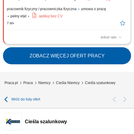
pracownik fizyczny / pracowniczka fizyczna
umowa o pracę
pełny etat
aplikuj bez CV
7 dni
pokaż opis
Montaż nowoczesnych szalunków oraz systemów deskowań
budowlanych. Realizacja tradycyjnych konstrukcji z drewna na potrzeby
budownictwa ogólnego. Współudział w procesach związanych z
ZOBACZ WIĘCEJ OFERT PRACY
przygotowywaniem zbrojeń i zalewaniem elementów betonem.
Wykonywanie pozostałych nieskomplikowanych,...
Praca.pl
Praca
Niemcy
Cieśla Niemcy
Cieśla szalunkowy
Wróć do listy ofert
Cieśla szalunkowy