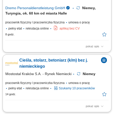
Dremo Personaldienstleistung GmbH
Niemcy,
Turyngia, ok. 60 km od miasta Halle
pracownik fizyczny / pracowniczka fizyczna
umowa o pracę
pełny etat
rekrutacja online
aplikuj bez CV
8 godz.
pokaż opis
Zakład produkcyjny specjalizujący się w stolarce drewnianej poszukuje
pracowników do produkcji i montażu okien, drzwi oraz mebli. Zakres
Cieśla, stolarz, betoniarz (k/m) bez j.
obowiązków: Obróbka i przygotowanie elementów drewnianych do
montażu; Cięcie i szlifowanie komponentów; Montaż okien, drzwi i
niemieckiego
elementów meblowych;...
Mostostal Kraków S.A. - Rynek Niemiecki
Niemcy
pracownik fizyczny / pracowniczka fizyczna
umowa o pracę
pełny etat
rekrutacja online
Szukamy 10 pracowników
14 godz.
pokaż opis
Zakres obowiązków Czyszczenie szalunku po rozformowaniu, Włożenie