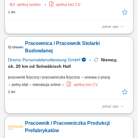
aplikuj szybko
aplikuj bez CV
1 dni
pokaż opis
Zakres prac: Realizacja stanów surowych budowli z prefabrykatów
żelbetowych. Analiza i wdrażanie założeń z dokumentacji technicznej.
Pracownica / Pracownik Stolarki
Start: luty 2026;
Budowlanej
Dremo Personaldienstleistung GmbH
Niemcy,
ok. 20 km od Schwäbisch Hall
pracownik fizyczny / pracowniczka fizyczna
umowa o pracę
pełny etat
rekrutacja online
aplikuj bez CV
2 dni
pokaż opis
Zakres obowiązków: Wykonywanie oraz montaż drewnianych schodów;
Składanie elementów stolarskich w warsztacie, m.in. ścian, drzwi, okien
Pracownik / Pracowniczka Produkcji
oraz okładzin; Montaż okien w przygotowanych konstrukcjach
ściennych; Obsługa maszyn i urządzeń stolarskich; Obróbka oraz
Prefabrykatów
wykańczanie powierzchni drewnianych;