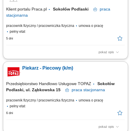
Klient portalu Praca.pl
Sokołów Podlaski
praca
stacjonarna
pracownik fizyczny / pracowniczka fizyczna
umowa o pracę
pełny etat
5 dni
pokaż opis
Przygotowywanie i wypiek chleba, bułek oraz innych wyrobów
piekarniczych. Obsługa maszyn oraz nadzór nad procesem
Piekarz - Piecowy (k/m)
produkcyjnym. Kontrola jakości produktów i dbanie o zgodność z
normami. Przygotowanie składników do dalszej produkcji oraz utrzymanie
czystości stanowiska. Współdziałanie z...
Przedsiębiorstwo Handlowo Usługowe TOPAZ
Sokołów
Podlaski, ul. Ząbkowska 15
praca
stacjonarna
pracownik fizyczny / pracowniczka fizyczna
umowa o pracę
pełny etat
6 dni
pokaż opis