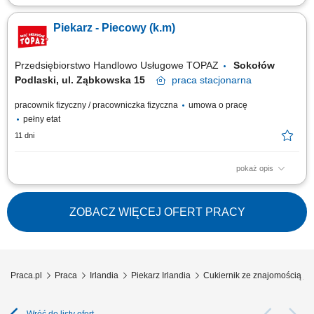
Twoje główne zadania: produkcja i pieczenie chlebów, bułek oraz innych
wyrobów piekarniczych wg ustalonych procedur obsługa maszyn i
Piekarz - Piecowy (k.m)
urządzeń piekarniczych dbałość o wysoką jakość produktów
przygotowywanie surowca na następną zmianę/dzień współpraca z
pozostałą załogą...
Przedsiębiorstwo Handlowo Usługowe TOPAZ
Sokołów
Podlaski, ul. Ząbkowska 15
praca
stacjonarna
pracownik fizyczny / pracowniczka fizyczna
umowa o pracę
pełny etat
11 dni
pokaż opis
Zadania: Produkcja i pieczenie chlebów, bułek oraz innych wyrobów
piekarniczych zgodnie z ustalonymi procedurami. Obsługa maszyn i
urządzeń piekarniczych. Dbałość o wysoką jakość produktów.
ZOBACZ WIĘCEJ OFERT PRACY
Przygotowanie surowca na kolejną zmianę. Współpraca z zespołem
piekarni w zakresie...
Praca.pl
Praca
Irlandia
Piekarz Irlandia
Cukiernik ze znajomością ję