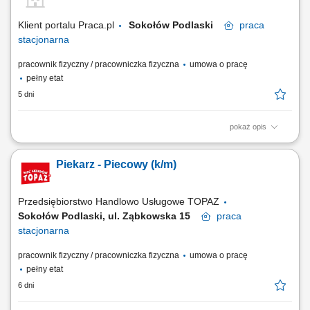
Klient portalu Praca.pl
Sokołów Podlaski
praca
stacjonarna
pracownik fizyczny / pracowniczka fizyczna
umowa o pracę
pełny etat
5 dni
pokaż opis
Przygotowywanie i wypiek chleba, bułek oraz innych wyrobów
piekarniczych. Obsługa maszyn oraz nadzór nad procesem
Piekarz - Piecowy (k/m)
produkcyjnym. Kontrola jakości produktów i dbanie o zgodność z
normami. Przygotowanie składników do dalszej produkcji oraz
utrzymanie czystości stanowiska. Współdziałanie z...
Przedsiębiorstwo Handlowo Usługowe TOPAZ
Sokołów Podlaski, ul. Ząbkowska 15
praca
stacjonarna
pracownik fizyczny / pracowniczka fizyczna
umowa o pracę
pełny etat
6 dni