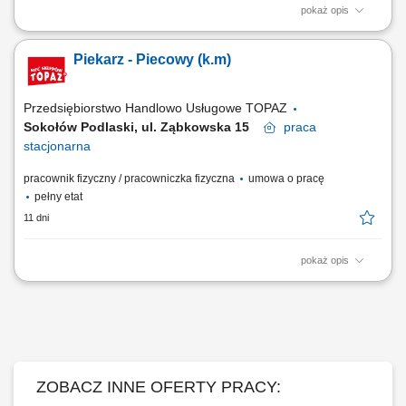
pokaż opis
Twoje główne zadania: produkcja i pieczenie chlebów, bułek oraz
innych wyrobów piekarniczych wg ustalonych procedur obsługa maszyn
Piekarz - Piecowy (k.m)
i urządzeń piekarniczych dbałość o wysoką jakość produktów
przygotowywanie surowca na następną zmianę/dzień współpraca z
pozostałą załogą...
Przedsiębiorstwo Handlowo Usługowe TOPAZ
Sokołów Podlaski, ul. Ząbkowska 15
praca
stacjonarna
pracownik fizyczny / pracowniczka fizyczna
umowa o pracę
pełny etat
11 dni
pokaż opis
Zadania: Produkcja i pieczenie chlebów, bułek oraz innych wyrobów
piekarniczych zgodnie z ustalonymi procedurami. Obsługa maszyn i
urządzeń piekarniczych. Dbałość o wysoką jakość produktów.
Przygotowanie surowca na kolejną zmianę. Współpraca z zespołem
piekarni w zakresie...
ZOBACZ INNE OFERTY PRACY: