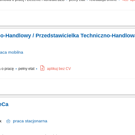
ółpracy z obecnymi klientami, pozyskiwanie nowych kontrahentów na rynku krajo
zamówień, dbanie o wysoką jakość obsługi klientów przed i po sprzedaży, prowadz
no-Handlowy / Przedstawicielka Techniczno-Handlow
raca
mobilna
 o pracę
pełny etat
aplikuj bez CV
y podczas spotkań z klientami i doradztwo w zakresie rozwiązań technicznych. R
nymi klientami. Przygotowywanie ofert handlowych i negocjowanie warunków wspó
eCa
tok
praca
stacjonarna