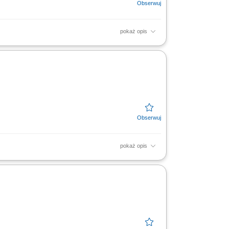
pokaż opis
 planów sprzedażowych, profesjonalna
 firmy zgodna ze standardami.
pokaż opis
 planów sprzedażowych, profesjonalna
 firmy zgodna ze standardami.