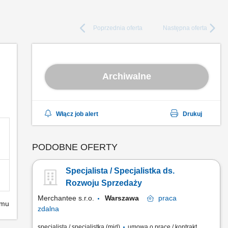
Poprzednia
oferta
Następna
oferta
Archiwalne
Włącz job alert
Drukuj
PODOBNE OFERTY
Specjalista / Specjalistka ds.
Rozwoju Sprzedaży
Merchantee s.r.o.
Warszawa
praca
emu
zdalna
specjalista / specjalistka (mid)
umowa o pracę / kontrakt