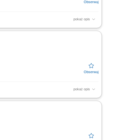
pokaż opis
 planów sprzedażowych, profesjonalna
 firmy zgodna ze standardami.
pokaż opis
 planów sprzedażowych, profesjonalna
 firmy zgodna ze standardami.