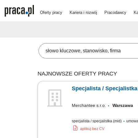
Oferty pracy
Kariera i rozwój
Pracodawcy
Ka
NAJNOWSZE OFERTY PRACY
Specjalista / Specjalist
Merchantee s.r.o.
Warszawa
specjalista / specjalistka (mid)
umowa 
aplikuj bez CV