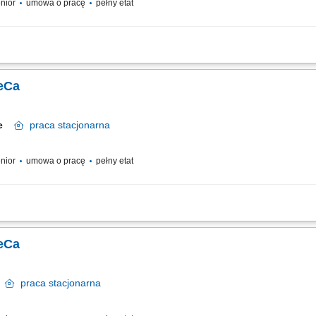
enior
umowa o pracę
pełny etat
lientów gastronomicznych, a także utrzymywanie i rozwój współpracy, realizacja
stwa biznesowego, budowanie długotrwałych relacji z klientami, prezentacja oferty
eCa
ice
praca
stacjonarna
enior
umowa o pracę
pełny etat
lientów gastronomicznych, a także utrzymywanie i rozwój współpracy, realizacja
stwa biznesowego, budowanie długotrwałych relacji z klientami, prezentacja oferty
eCa
e
praca
stacjonarna