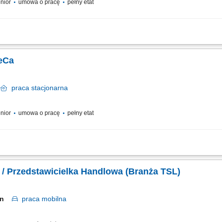
enior
umowa o pracę
pełny etat
lientów gastronomicznych, a także utrzymywanie i rozwój współpracy, realizacja
stwa biznesowego, budowanie długotrwałych relacji z klientami, prezentacja oferty
eCa
m
praca
stacjonarna
enior
umowa o pracę
pełny etat
lientów gastronomicznych, a także utrzymywanie i rozwój współpracy, realizacja
stwa biznesowego, budowanie długotrwałych relacji z klientami, prezentacja oferty
 / Przedstawicielka Handlowa (Branża TSL)
cin
praca
mobilna