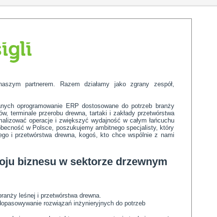
naszym partnerem. Razem działamy jako zgrany zespół,
danych oprogramowanie ERP dostosowane do potrzeb branży
sów, terminale przerobu drewna, tartaki i zakłady przetwórstwa
malizować operacje i zwiększyć wydajność w całym łańcuchu
obecność w Polsce, poszukujemy ambitnego specjalisty, który
nego i przetwórstwa drewna, kogoś, kto chce wspólnie z nami
woju biznesu w sektorze drzewnym
anży leśnej i przetwórstwa drewna.
opasowywanie rozwiązań inżynieryjnych do potrzeb