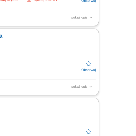
pokaż opis
wym i zagranicznym, obsługa pełnego procesu
enie...
a
pokaż opis
ozwijanie sprzedaży poprzez pozyskiwanie
łpracy. Analiza...