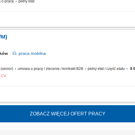
 o pracę
pełny etat
nia: woj. zachodniopomorskie (bez powiatu Wałcz) oraz powiat słupski Rodzaj pra
wych klientów głównie na terenie woj.zachodniopomorskiego, przygotowywanie ofer
/M)
wków
praca
mobilna
a (senior)
umowa o pracę / zlecenie / kontrakt B2B
pełny etat / część etatu
8 0
z CV
ej strategii handlowej oraz operacyjne zarządzanie relacjami z kluczowymi siec
ów współpracy oraz pozyskiwanie nowych przestrzeni półkowych dla produktów 
ZOBACZ WIĘCEJ OFERT PRACY