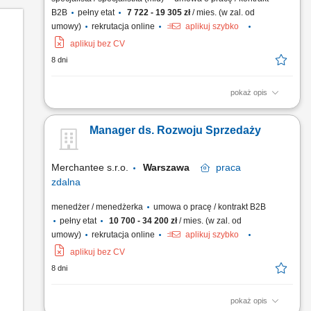
B2B
pełny etat
7 722 - 19 305 zł
/ mies. (w zal. od
umowy)
rekrutacja online
aplikuj szybko
aplikuj bez CV
8 dni
pokaż opis
Samodzielne wyszukiwanie i selekcja potencjalnych partnerów
handlowych na polskim rynku cyfrowym. Inicjowanie
Manager ds. Rozwoju Sprzedaży
pierwszego kontaktu biznesowego z wykorzystaniem telefonu,
poczty e-mail oraz portalu LinkedIn. Kwalifikowanie zapytań
przychodzących (leadów inbound) i dokładne badanie ich
Merchantee s.r.o.
Warszawa
praca
realnych...
zdalna
menedżer / menedżerka
umowa o pracę / kontrakt B2B
pełny etat
10 700 - 34 200 zł
/ mies. (w zal. od
umowy)
rekrutacja online
aplikuj szybko
aplikuj bez CV
8 dni
pokaż opis