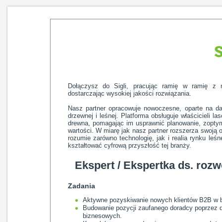
Dołączysz do Sigli, pracując ramię w ramię z 
dostarczając wysokiej jakości rozwiązania.
Nasz partner opracowuje nowoczesne, oparte na 
drzewnej i leśnej. Platforma obsługuje właścicieli la
drewna, pomagając im usprawnić planowanie, zopty
wartości. W miarę jak nasz partner rozszerza swoją 
rozumie zarówno technologię, jak i realia rynku leś
kształtować cyfrową przyszłość tej branży.
Ekspert / Ekspertka ds. roz
Zadania
Aktywne pozyskiwanie nowych klientów B2B w br
Budowanie pozycji zaufanego doradcy poprzez d
biznesowych.