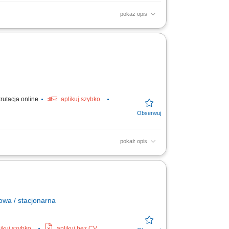
pokaż opis
wszego kontaktu biznesowego z
dokładne badanie ich realnych...
rutacja online
aplikuj szybko
pokaż opis
raz outbound) aż po finalizację kontraktu.
żych firm oraz...
owa / stacjonarna
likuj szybko
aplikuj bez CV