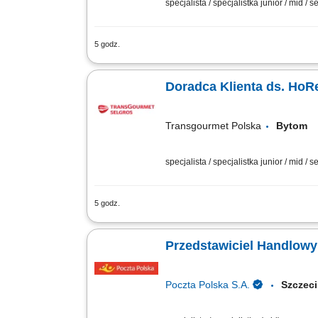
specjalista / specjalistka junior / mid / s
5 godz.
Twój zakres obowiązków pozyskiwanie k
obsługa klientów, mająca cechy partner
Doradca Klienta ds. HoR
Transgourmet Polska
Byto
specjalista / specjalistka junior / mid / s
5 godz.
Twój zakres obowiązków pozyskiwanie k
obsługa klientów, mająca cechy partner
Przedstawiciel Handlowy
Poczta Polska S.A.
Szcze