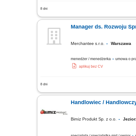
8 dni
Samodzielne wyszukiwanie i selekcja p
wykorzystaniem telefonu, poczty e-mail
Manager ds. Rozwoju Sp
Merchantee s.r.o.
Warszawa
menedżer / menedżerka
umowa o pra
aplikuj bez CV
8 dni
Samodzielne prowadzenie kompleksowyc
Prezentowanie wartości biznesowych n
Handlowiec / Handlowcz
Bimiz Produkt Sp. z o.o.
Jezio
specjalista / specjalistka mid / senior
u