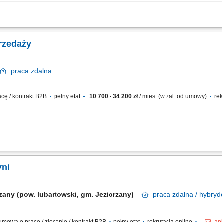
otencjalnych partnerów handlowych na polskim rynku cyfrowym. Inicjowanie pier
 oraz portalu LinkedIn. Kwalifikowanie zapytań przychodzących (leadów inbound) i 
rzedaży
praca
zdalna
cę / kontrakt B2B
pełny etat
10 700 - 34 200 zł
/ mies. (w zal. od umowy)
rek
h procesów sprzedażowych od momentu pierwszego kontaktu (metodami inbound o
owoczesnych rozwiązań e-commerce i platform sprzedażowych przedstawicielom du
yni
rzany (pow. lubartowski, gm. Jeziorzany)
praca
zdalna / hybryd
mowa o pracę / zlecenie / kontrakt B2B
pełny etat
rekrutacja online
ap