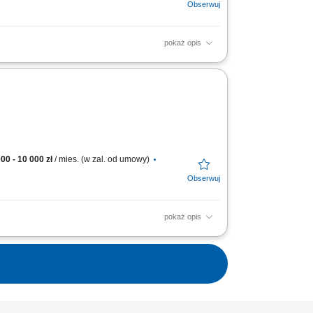
pokaż opis
cy: umowa o pracę, praca od poniedziałku do
t handlowych i...
00 - 10 000 zł
/ mies. (w zal. od umowy)
pokaż opis
iami handlowymi rynku nowoczesnego.
spożywczych. Analiza...