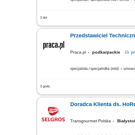
3 dni
aktywna sprzedaż B2B oraz rozwój wsp
sprzedażowego i nadzór nad realizacją 
Przedstawiciel Technicz
Praca.pl
podkarpackie
p
specjalista / specjalistka (mid)
umowa
3 godz.
Opis stanowiska: Reprezentowanie firm
nowych odbiorców oraz opiekę nad obec
Doradca Klienta ds. HoR
Transgourmet Polska
Białys