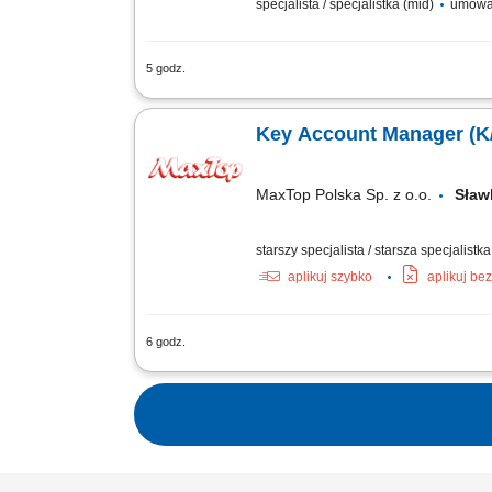
specjalista / specjalistka (mid)
umowa
5 godz.
Miejsce pracy: Szczecin, obszar działa
piątku Twoje zadania: pozyskiwanie no
Key Account Manager (K
MaxTop Polska Sp. z o.o.
Sła
starszy specjalista / starsza specjalistk
aplikuj szybko
aplikuj be
6 godz.
Opis stanowiska: Budowanie długofalow
Negocjowanie umów handlowych, warunk