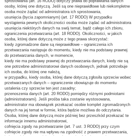
sprostowania (art. 16 RODO) dotyczy prawa do poprawiania danych
osoby, której one dotyczą. Jeśli są one nieprawidłowe lub niekompletne
osoba może żądać od administratora ich sprostowania,
usunięcia (bycia zapomnianym) (art. 17 RODO) W przypadku
wystąpienia pewnych okoliczności osoba może żądać od administratora
usunięcia niektórych danych na swój temat, bądź całego ich zbioru,
ograniczenia przetwarzania (art. 18 RODO). Okoliczności, w jakich
osoba, której dane dotyczą może z tego prawa skorzystać:
kiedy zgromadzone dane są nieprawidłowe – ograniczenia ich
przetwarzania następuje do momentu, kiedy nie ma podstawy prawnej
do przetwarzania danych, w momencie,
kiedy nie ma podstawy prawnej do przetwarzania danych, kiedy nie są
one potrzebne administratorowi danych osobowych, jednak potrzebuje
ich osoba, do której one należą,
w przypadku, kiedy osoba, której dane dotyczą zgłosiła sprzeciw wobec
przetwarzanych danych – ograniczenie obowiązuje do momentu
ustalenia czy sprzeciw ten jest zasadny;
przenoszenia danych (art. 20 RODO) pomiędzy różnymi podmiotami
(administratorami). Jeśli prośba taka zostanie wystosowana,
administrator ma obowiązek przekazać osobie komplet zgromadzonych
danych na jej temat w formie, która będzie możliwa do odczytania.
Osoba, której dane dotyczą może później bez przeszkód przekazać te
informacje innemu administratorowi,
cofnięcia zgody na przetwarzanie (art. 7 ust. 3 RODO) przy czym
cofnięcie zgody nie ma wpływu na zgodność z prawem przetwarzania,