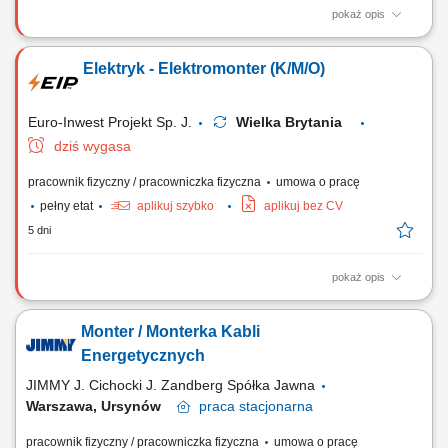
pokaż opis
Budowa i instalacja tras kablowych. Montaż linii kablowych oraz
osprzętu (gniazdka, przełączniki). Montaż kompletnych instalacji
Elektryk - Elektromonter (K/M/O)
elektrycznych. Instalacja i podłączanie urządzeń sterowania i
oświetlenia. Montaż i okablowanie szaf i rozdzielnic sterowniczych.
Euro-Inwest Projekt Sp. J.
Wielka Brytania
dziś wygasa
pracownik fizyczny / pracowniczka fizyczna
umowa o pracę
pełny etat
aplikuj szybko
aplikuj bez CV
5 dni
pokaż opis
Budowa i montaż tras kablowych. Montaż linii kablowych. Montaż
gniazdek, przełączników. Montaż instalacji elektrycznych. Montaż
Monter / Monterka Kabli
urządzeń sterowania i oświetlenia. Montaż rozdzielnic i szaf
sterowniczych.
Energetycznych
JIMMY J. Cichocki J. Zandberg Spółka Jawna
Warszawa, Ursynów
praca
stacjonarna
pracownik fizyczny / pracowniczka fizyczna
umowa o pracę