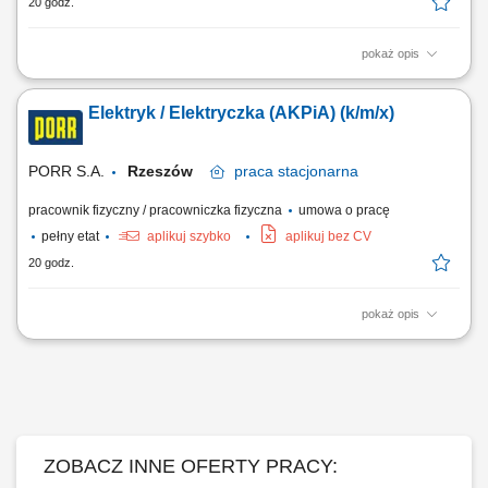
20 godz.
pokaż opis
Opis stanowiska: Zakładanie, serwisowanie i nadzór nad sieciami
elektrycznymi na budowie (w tym oświetlenie, zasilanie systemów
Elektryk / Elektryczka (AKPiA) (k/m/x)
wentylacji oraz parku maszynowego). Bieżąca eksploatacja oraz
usuwanie usterek agregatów prądotwórczych, pomp odwadniających i
urządzeń przy pracach...
PORR S.A.
Rzeszów
praca
stacjonarna
pracownik fizyczny / pracowniczka fizyczna
umowa o pracę
pełny etat
aplikuj szybko
aplikuj bez CV
20 godz.
pokaż opis
Opis stanowiska: Prowadzenie bieżących prac serwisowych i
konserwacyjnych w zakresie instalacji zasilania oraz układów
pomiarowo-kontrolnych. Szybka diagnostyka, lokalizowanie przyczyn
usterek i naprawa aparatury AKPiA oraz podzespołów elektrycznych.
Wykonywanie planowych przeglądów...
ZOBACZ INNE OFERTY PRACY: