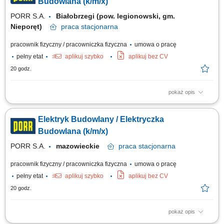
wtórnych w technologii GIS i napowietrznej. Zarządzanie procesem
Budowlana (k/m/x)
układania linii...
PORR S.A.
Białobrzegi (pow. legionowski, gm.
Nieporęt)
praca
stacjonarna
pracownik fizyczny / pracowniczka fizyczna
umowa o pracę
pełny etat
aplikuj szybko
aplikuj bez CV
20 godz.
pokaż opis
Opis stanowiska: Zakładanie, serwisowanie i nadzór nad sieciami
elektrycznymi na budowie (w tym oświetlenie, zasilanie systemów
Elektryk Budowlany / Elektryczka
wentylacji oraz parku maszynowego). Bieżąca eksploatacja oraz
usuwanie usterek agregatów prądotwórczych, pomp odwadniających i
Budowlana (k/m/x)
urządzeń przy pracach...
PORR S.A.
mazowieckie
praca
stacjonarna
pracownik fizyczny / pracowniczka fizyczna
umowa o pracę
pełny etat
aplikuj szybko
aplikuj bez CV
20 godz.
pokaż opis
Opis stanowiska: Zakładanie, serwisowanie i nadzór nad sieciami