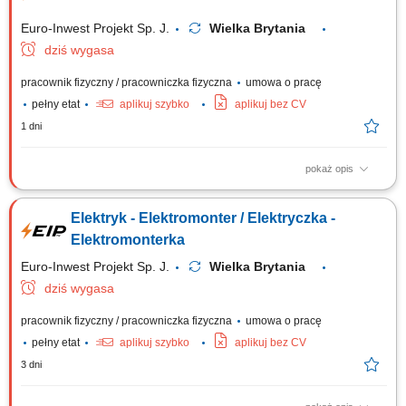
Euro-Inwest Projekt Sp. J.
Wielka Brytania
dziś wygasa
pracownik fizyczny / pracowniczka fizyczna
umowa o pracę
pełny etat
aplikuj szybko
aplikuj bez CV
1 dni
pokaż opis
Montaż i budowa tras oraz linii kablowych. Instalacja gniazdek,
przełączników i kompletnych instalacji elektrycznych. Montaż urządzeń
Elektryk - Elektromonter / Elektryczka -
sterowania i oświetlenia. Montaż rozdzielnic i szaf sterowniczych.
Elektromonterka
Euro-Inwest Projekt Sp. J.
Wielka Brytania
dziś wygasa
pracownik fizyczny / pracowniczka fizyczna
umowa o pracę
pełny etat
aplikuj szybko
aplikuj bez CV
3 dni