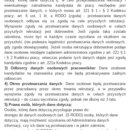
osoby, której dane dotyczą tj. w celu przeprowadzenia rekrutacji i
ewentualnego zatrudnienia kandydata do pracy niezbędne jest
przetwarzanie danych, o których mowa art. 221 § 1 i § 2 Kodeksu
pracy; art. 6 ust. 1 lit. a RODO (zgoda) - przetwarzanie danych
osobowych odbywa się za zgodą na cele przyszłych rekrutacji.
Wyrażenie zgody na przetwarzanie danych osobowych w celach
przyszłych rekrutacji jest dobrowolne. Jeśli zgoda taka została
udzielona, może być w każdym czasie wycofana ze skutkiem na
przyszłość (nie podważa legalności przetwarzania danych osobowych,
gdy zgoda obowiązywała). Jeżeli osoba rekrutująca dobrowolnie podaje
dane osobowe nieobjęte żądaniem administratora zgodnie z art. 221 § 1
i § 2 Kodeksu pracy, wówczas podanie tych danych objęte jest zgodą
kandydata zgodnie z art. 221a Kodeksu pracy.
3) Odbiorcy danych osobowych pracowników:
Dane osobowe
kandydatów na stanowiska pracy nie będą przekazywane żadnym
odbiorcom
4) Okres przetwarzania danych
: Dane osobowe będą przetwarzane
przez pracodawcę przez okres trwania rekrutacji, a w przypadku
wyrażenia zgody na przetwarzanie danych w celach przyszłych
rekrutacji – do czasu wycofania zgody, jednak nie dłużej niż 3 lata.
5) Prawa osób, których dane dotyczą:
Osobie, której dane dotyczą przysługuje prawo do:
dostępu do danych osobowych (art. 15 RODO) osoby, których dane
dotyczą, mają możliwość uzyskania od Administratora danych
informacji, czy ich dane są przetwarzane i w jakim zakresie,