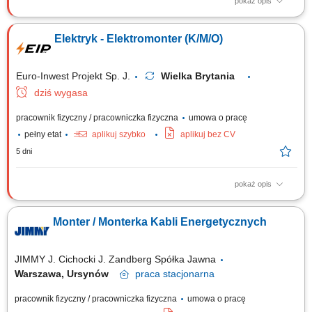
pokaż opis
Budowa i instalacja tras kablowych. Montaż linii kablowych oraz osprzętu
(gniazdka, przełączniki). Montaż kompletnych instalacji elektrycznych.
Elektryk - Elektromonter (K/M/O)
Instalacja i podłączanie urządzeń sterowania i oświetlenia. Montaż i
okablowanie szaf i rozdzielnic sterowniczych.
Euro-Inwest Projekt Sp. J.
Wielka Brytania
dziś wygasa
pracownik fizyczny / pracowniczka fizyczna
umowa o pracę
pełny etat
aplikuj szybko
aplikuj bez CV
5 dni
pokaż opis
Budowa i montaż tras kablowych. Montaż linii kablowych. Montaż
gniazdek, przełączników. Montaż instalacji elektrycznych. Montaż
Monter / Monterka Kabli Energetycznych
urządzeń sterowania i oświetlenia. Montaż rozdzielnic i szaf
sterowniczych.
JIMMY J. Cichocki J. Zandberg Spółka Jawna
Warszawa, Ursynów
praca
stacjonarna
pracownik fizyczny / pracowniczka fizyczna
umowa o pracę