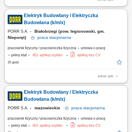
Kluczowe obowiązki: Budowa i montaż infrastruktury
elektroenergetycznej wysokich i najwyższych napięć. Konserwacja i
Elektryk Budowlany / Elektryczka
bieżący serwis urządzeń energetycznych. Prace instalacyjne przy
obwodach pierwotnych i wtórnych w technologii GIS i napowietrznej.
Budowlana (k/m/x)
Zarządzanie procesem układania linii...
PORR S.A.
Białobrzegi (pow. legionowski, gm.
Nieporęt)
praca
stacjonarna
pracownik fizyczny / pracowniczka fizyczna
umowa o pracę
pełny etat
aplikuj szybko
aplikuj bez CV
20 godz.
pokaż opis
Opis stanowiska: Zakładanie, serwisowanie i nadzór nad sieciami
elektrycznymi na budowie (w tym oświetlenie, zasilanie systemów
Elektryk Budowlany / Elektryczka
wentylacji oraz parku maszynowego). Bieżąca eksploatacja oraz
usuwanie usterek agregatów prądotwórczych, pomp odwadniających i
Budowlana (k/m/x)
urządzeń przy pracach...
PORR S.A.
mazowieckie
praca
stacjonarna
pracownik fizyczny / pracowniczka fizyczna
umowa o pracę
pełny etat
aplikuj szybko
aplikuj bez CV