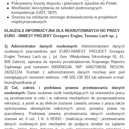
Pokrywamy koszty dojazdu i planowych zjazdów do Polski.
Możliwość skorzystania ze szkoleń podnoszących
kompetencje (UDT, SEP).
Szansa na zdobycie cennego doświadczenia w projektach
międzynarodowych.
KLAUZULA INFORMACYJNA DLA REKRUTOWANYCH DO PRACY
EURO - INWEST PROJEKT Grzegorz Engler, Tomasz Lach sp. j.
1) Administrator danych osobowych:
Administratorem danych
osobowych pracowników jest EURO-INWEST PROJEKT Grzegorz
Engler, Tomasz Lach sp. j. (ul. Gen. Władysława Sikorskiego 91, 41-
809 Zabrze), wpisana do rejestru przedsiębiorców Krajowego Rejestru
Sądowego pod numerem 0000590146, NIP: 6482758039, REGON:
242621134. Kontakt z administratorem danych możliwy jest pod
następującym numerem telefonu: +48 505 138 353 lub adresem e-mail:
biuro@spolkaeip.pl
2) Cel, zakres i podstawa prawna przetwarzania danych
osobowych:
Dane osobowe osób kandydujących na stanowiska pracy
są przetwarzane w celu i w zakresie niezbędnym do przeprowadzenia
rekrutacji, a jeżeli w jej efekcie zostanie zawarta umowa o pracę także
wykonywania obowiązków nałożonych przez przepisy prawa na
pracodawcę. Podstawę prawną przetwarzania danych osobowych
stanowi art. 6 ust. 1 lit. b RODO - (realizacja umowy) - przetwarzanie
danych osobowych jest niezbędne do podjęcia działań na żądanie