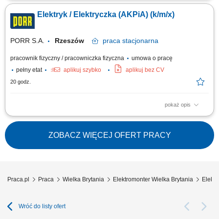
elektrycznymi na budowie (w tym oświetlenie, zasilanie systemów
Elektryk / Elektryczka (AKPiA) (k/m/x)
wentylacji oraz parku maszynowego). Bieżąca eksploatacja oraz
usuwanie usterek agregatów prądotwórczych, pomp odwadniających i
urządzeń przy pracach...
PORR S.A.
Rzeszów
praca
stacjonarna
pracownik fizyczny / pracowniczka fizyczna
umowa o pracę
pełny etat
aplikuj szybko
aplikuj bez CV
20 godz.
pokaż opis
Opis stanowiska: Prowadzenie bieżących prac serwisowych i
konserwacyjnych w zakresie instalacji zasilania oraz układów
pomiarowo-kontrolnych. Szybka diagnostyka, lokalizowanie przyczyn
ZOBACZ WIĘCEJ OFERT PRACY
usterek i naprawa aparatury AKPiA oraz podzespołów elektrycznych.
Wykonywanie planowych przeglądów...
Praca.pl
Praca
Wielka Brytania
Elektromonter Wielka Brytania
Elektr
Wróć do listy ofert