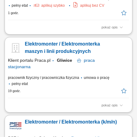
pełny etat
aplikuj szybko
aplikuj bez CV
1 godz.
pokaż opis
Twoje zadania: Wykonywanie prac kablowych przy sieciach
elektroenergetycznych i oświetleniowych; Montaż i układanie instalacji
Elektromonter / Elektromonterka
kablowych w terenie; Wsparcie przy budowie i modernizacji
infrastruktury energetycznej; Realizacja prac budowlanych w obrębie
maszyn i linii produkcyjnych
Warszawy i pobliskich powiatów; Praca w...
Klient portalu Praca.pl
Gliwice
praca
stacjonarna
pracownik fizyczny / pracowniczka fizyczna
umowa o pracę
pełny etat
19 godz.
pokaż opis
montaż i podłączanie instalacji elektrycznych w obszarze automatyki i
robotyki; uruchamianie nowych maszyn, gniazd produkcyjnych,
Elektromonter / Elektromonterka (k/m/n)
urządzeń i linii produkcyjnych; modyfikacja istniejących instalacji i
maszyn; wykonywanie pomiarów elektrycznych; montaż i okablowanie
szaf elektrycznych...