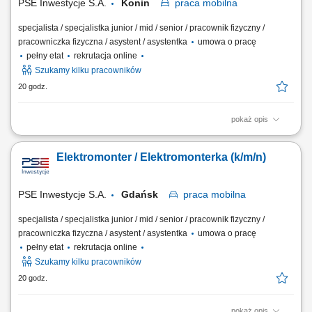
PSE Inwestycje S.A.
Konin
praca
mobilna
specjalista / specjalistka junior / mid / senior / pracownik fizyczny /
pracowniczka fizyczna / asystent / asystentka
umowa o pracę
pełny etat
rekrutacja online
Szukamy kilku pracowników
20 godz.
pokaż opis
Kluczowe obowiązki: Budowa i montaż infrastruktury
elektroenergetycznej wysokich i najwyższych napięć. Konserwacja i
Elektromonter / Elektromonterka (k/m/n)
bieżący serwis urządzeń energetycznych. Prace instalacyjne przy
obwodach pierwotnych i wtórnych w technologii GIS i napowietrznej.
Zarządzanie procesem układania linii...
PSE Inwestycje S.A.
Gdańsk
praca
mobilna
specjalista / specjalistka junior / mid / senior / pracownik fizyczny /
pracowniczka fizyczna / asystent / asystentka
umowa o pracę
pełny etat
rekrutacja online
Szukamy kilku pracowników
20 godz.
pokaż opis