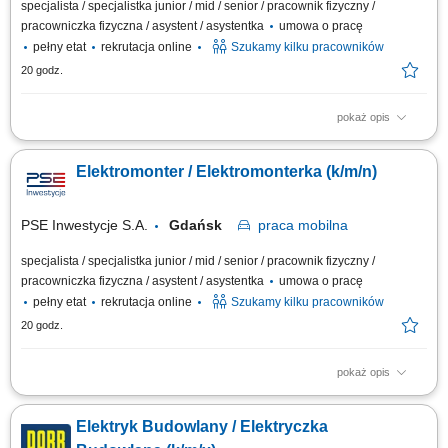
specjalista / specjalistka junior / mid / senior / pracownik fizyczny /
pracowniczka fizyczna / asystent / asystentka
umowa o pracę
pełny etat
rekrutacja online
Szukamy kilku pracowników
20 godz.
pokaż opis
Kluczowe obowiązki: Budowa i montaż infrastruktury elektroenergetycznej
wysokich i najwyższych napięć. Konserwacja i bieżący serwis urządzeń
Elektromonter / Elektromonterka (k/m/n)
energetycznych. Prace instalacyjne przy obwodach pierwotnych i
wtórnych w technologii GIS i napowietrznej. Zarządzanie procesem
układania linii...
PSE Inwestycje S.A.
Gdańsk
praca
mobilna
specjalista / specjalistka junior / mid / senior / pracownik fizyczny /
pracowniczka fizyczna / asystent / asystentka
umowa o pracę
pełny etat
rekrutacja online
Szukamy kilku pracowników
20 godz.
pokaż opis
Kluczowe obowiązki: Budowa i montaż infrastruktury elektroenergetycznej
wysokich i najwyższych napięć. Konserwacja i bieżący serwis urządzeń
Elektryk Budowlany / Elektryczka
energetycznych. Prace instalacyjne przy obwodach pierwotnych i