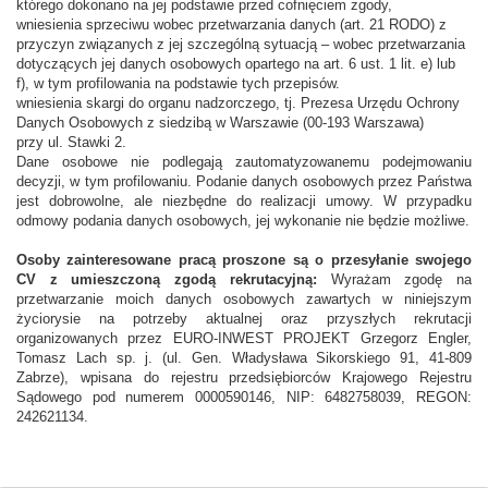
którego dokonano na jej podstawie przed cofnięciem zgody,
wniesienia sprzeciwu wobec przetwarzania danych (art. 21 RODO) z
przyczyn związanych z jej szczególną sytuacją – wobec przetwarzania
dotyczących jej danych osobowych opartego na art. 6 ust. 1 lit. e) lub
f), w tym profilowania na podstawie tych przepisów.
wniesienia skargi do organu nadzorczego, tj. Prezesa Urzędu Ochrony
Danych Osobowych z siedzibą w Warszawie (00-193 Warszawa)
przy ul. Stawki 2.
Dane osobowe nie podlegają zautomatyzowanemu podejmowaniu
decyzji, w tym profilowaniu. Podanie danych osobowych przez Państwa
jest dobrowolne, ale niezbędne do realizacji umowy. W przypadku
odmowy podania danych osobowych, jej wykonanie nie będzie możliwe.
Osoby zainteresowane pracą proszone są o przesyłanie swojego
CV z umieszczoną zgodą rekrutacyjną:
Wyrażam zgodę na
przetwarzanie moich danych osobowych zawartych w niniejszym
życiorysie na potrzeby aktualnej oraz przyszłych rekrutacji
organizowanych przez EURO-INWEST PROJEKT Grzegorz Engler,
Tomasz Lach sp. j. (ul. Gen. Władysława Sikorskiego 91, 41-809
Zabrze), wpisana do rejestru przedsiębiorców Krajowego Rejestru
Sądowego pod numerem 0000590146, NIP: 6482758039, REGON:
242621134.