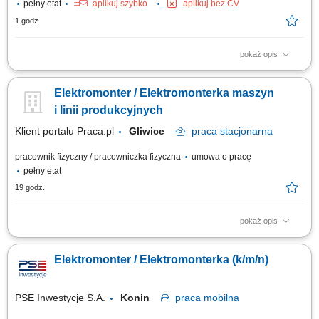
pełny etat
aplikuj szybko
aplikuj bez CV
1 godz.
pokaż opis
Twoje zadania: Wykonywanie prac kablowych przy sieciach
elektroenergetycznych i oświetleniowych; Montaż i układanie instalacji
Elektromonter / Elektromonterka maszyn
kablowych w terenie; Wsparcie przy budowie i modernizacji infrastruktury
energetycznej; Realizacja prac budowlanych w obrębie Warszawy i
i linii produkcyjnych
pobliskich powiatów; Praca w...
Klient portalu Praca.pl
Gliwice
praca
stacjonarna
pracownik fizyczny / pracowniczka fizyczna
umowa o pracę
pełny etat
19 godz.
pokaż opis
montaż i podłączanie instalacji elektrycznych w obszarze automatyki i
robotyki; uruchamianie nowych maszyn, gniazd produkcyjnych, urządzeń
Elektromonter / Elektromonterka (k/m/n)
i linii produkcyjnych; modyfikacja istniejących instalacji i maszyn;
wykonywanie pomiarów elektrycznych; montaż i okablowanie szaf
elektrycznych...
PSE Inwestycje S.A.
Konin
praca
mobilna