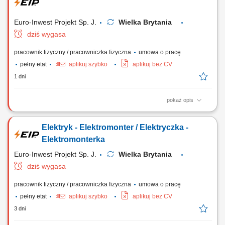
Euro-Inwest Projekt Sp. J.
Wielka Brytania
dziś wygasa
pracownik fizyczny / pracowniczka fizyczna
umowa o pracę
pełny etat
aplikuj szybko
aplikuj bez CV
1 dni
pokaż opis
Montaż i budowa tras oraz linii kablowych. Instalacja gniazdek,
przełączników i kompletnych instalacji elektrycznych. Montaż urządzeń
Elektryk - Elektromonter / Elektryczka -
sterowania i oświetlenia. Montaż rozdzielnic i szaf sterowniczych.
Elektromonterka
Euro-Inwest Projekt Sp. J.
Wielka Brytania
dziś wygasa
pracownik fizyczny / pracowniczka fizyczna
umowa o pracę
pełny etat
aplikuj szybko
aplikuj bez CV
3 dni