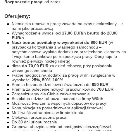
Rozpoczęcie pracy
: od zaraz
Oferujemy:
Niemiecka umowa o pracę zawarta na czas nieokreślony – z
nami jako pracodawcą
Wynagrodzenie wynosi
od 17,00 EUR/h brutto do 20,00
EUR/h
Nasz bonus powitalny w wysokości do 800 EUR
(w
przypadku korzystania z własnego samochodu –
natychmiastowa wypłata dodatku za przejechane kilometry na
Twoje konto bankowe po rozpoczęciu pracy. Obejmuje to
również pierwszy nocleg i dietę)
dieta
do 70,00 EUR
za dzień roboczy, przy posiadaniu
własnego samochodu
Płatne nadgodziny, dodatki za pracę w dni świąteczne w
wysokości
25%, 50%, 100%
Premia bożonarodzeniowa i świąteczna do
850 EUR
Premia za polecenie nowych pracowników do
700 EUR
Zorganizujemy dla Ciebie zakwaterowanie
Bezpłatna odzież robocza i narzędzia firmy Würth
Możliwość tworzenia wspólnych dojazdów do pracy
Komunikacja za pośrednictwem aplikacji firmowej
Możliwość zatrudnienia w firmie klienta
Ciekawa i urozmaicona praca
Do 30 dni urlopu rocznie
Grupowe ubezpieczenie od następstw nieszczęśliwych