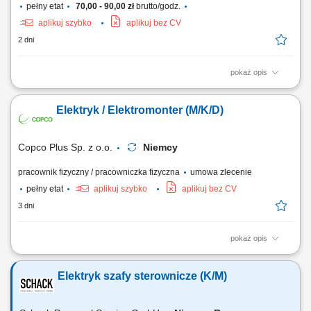
pełny etat
70,00 - 90,00 zł
brutto/godz.
aplikuj szybko
aplikuj bez CV
2 dni
pokaż opis
Twoje zadania jako Technik Elektryk/ Elektronik/ Mechatronik/
Elektromonter: Kontrola sprzętu typu: sprzęt biurowy, maszyny, złącza,
Elektryk / Elektromonter (M/K/D)
kable; Wykonywanie podstawowych pomiarów przy użyciu miernika;
Dojazd do klienta z biura firmy samochodem służbowym; Twoje
kwalifikacje jako Technik Elektryk/...
Copco Plus Sp. z o.o.
Niemcy
pracownik fizyczny / pracowniczka fizyczna
umowa zlecenie
pełny etat
aplikuj szybko
aplikuj bez CV
3 dni
pokaż opis
Obowiązki: Montaż instalacji elektrycznych w obiektach przemysłowych
i handlowych; Uruchomienia instalacji elektrycznych; Pomiary
Elektryk szafy sterownicze (K/M)
elektryczne; Wymagania: Wykształcenie elektryczne lub w trakcie nauki;
Doświadczenie zawodowe na podobnym stanowisku; Uprawnienia
elektryczne kat. E1; Umiejętność...