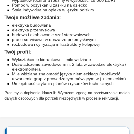
wypadków (ochrona rodziny w wysokości 15 000 EUR)
Pomoc w pozyskaniu zasiłku na dziecko
Stała indywidualna opieka w języku polskim
Twoje mo
ż
liwe zadania:
elektryka budowlana
elektryka przemys
ł
owa
budowa i okablowanie szaf sterowniczych
prace serwisowe w obszarze przemys
ł
owym
rozbudowa i cyfryzacja infrastruktury kolejowej
T
wój
profil:
Wykształcenie kierunkowe - mile widziane
Doświadczenie zawodowe min. 2 lata w zawodzie elektryka /
elektromontera
Mile widziana znajomość języka niemieckiego (możliwość
utworzenia grup z prowadzącym mówiącym w j. niemieckim)
Umiejętność czytania planów i rysunków technicznych
Prosimy o dopisanie klauzuli: Wyrażam zgodę na przetwarzanie moich
danych osobowych dla potrzeb niezbędnych w procesie rekrutacji.