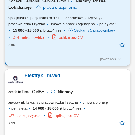
Schack Personal Service GmbH
Niemcy, Rozne
Lokalizacje
praca
stacjonarna
specjalista / specjalistka mid / junior / pracownik fizyczny /
pracowniczka fizyczna
umowa o pracę / agencyjna
pełny etat
15 000 - 18 000 zł
brutto/mies.
Szukamy 5 pracowników
aplikuj szybko
aplikuj bez CV
3 dni
pokaż opis
Opis stanowiska: Montaż szaf sterowniczych na podstawie schematów
elektrycznych i planów prądowych; Montaż podzespołów zgodnie z
Elektryk - m/w/d
rysunkiem technicznym; Okablowanie modułów oraz wykonywanie
połączeń elektrycznych; Przeprowadzanie testów funkcjonalnych i
kontroli jakości wykonanych połączeń;
work inTime GMBH
Niemcy
pracownik fizyczny / pracowniczka fizyczna
umowa o pracę
pełny etat
14 000 - 18 000 zł
brutto/mies.
aplikuj szybko
aplikuj bez CV
3 dni