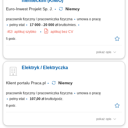
niemieckim (K/M/O)
Euro-Inwest Projekt Sp. J.
Niemcy
pracownik fizyczny / pracowniczka fizyczna
umowa o pracę
pełny etat
17 000 - 20 000 zł
brutto/mies.
aplikuj szybko
aplikuj bez CV
5 godz.
pokaż opis
Komunikacja z Kierownictwem w języku niemieckim na miejscu pracy.
Budowa i montaż tras kablowych. Montaż linii kablowych. Montaż
Elektryk / Elektryczka
gniazdek, przełączników. Montaż instalacji elektrycznych. Montaż
urządzeń sterowania i oświetlenia. Montaż rozdzielnic i szaf
sterowniczych.
Klient portalu Praca.pl
Niemcy
pracownik fizyczny / pracowniczka fizyczna
umowa o pracę
pełny etat
107,00 zł
brutto/godz.
8 godz.
pokaż opis
montaż instalacji elektrycznych w budynkach mieszkalnych i