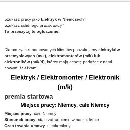
Szukasz pracy jako
Elektryk
w Niemczech
?
Szukasz solidnego pracodawcy?
To przeczytaj te og
ł
oszenie!
Dla naszych renomowanych klientów
poszukujemy
elektryków
przemysłowych (m/k),
elektromonterów (m/k) lub
elektroników (m/k/d)
, którzy mają ochotę podążać z nami
nowymi ścieżkami.
Elektryk / Elektromonter / Elektronik
(m/k)
premia startowa
Miejsce pracy: Niemcy, całe Niemcy
Miejsce pracy
: ca
łe
Niemcy
Stosunek pracy:
sta
ł
e zatrudnienie w naszej firmie
Czas trwania umowy
: nieokre
ś
lony