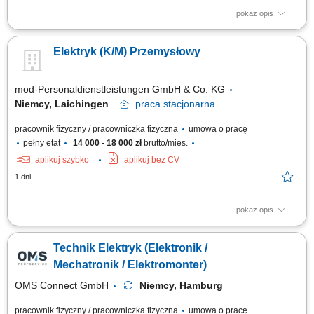
pokaż opis
Zakres obowiązków: Montaż i modernizacja elektrycznych instalacji
budowlanych, Wykonywanie prac według schematów elektrycznych.
Elektryk (K/M) Przemysłowy
mod-Personaldienstleistungen GmbH & Co. KG
Niemcy, Laichingen
praca
stacjonarna
pracownik fizyczny / pracowniczka fizyczna
umowa o pracę
pełny etat
14 000 - 18 000 zł
brutto/mies.
aplikuj szybko
aplikuj bez CV
1 dni
pokaż opis
Realizacja montażu i uruchamiania przemysłowych instalacji
elektrycznych na obiektach klienta.Budowa i prefabrykacja szaf
Technik Elektryk (Elektronik /
sterowniczych oraz rozdzielni elektrycznych zgodnie z
dokumentacją.Układanie i podłączanie tras kablowych oraz okablowania
Mechatronik / Elektromonter)
maszyn i urządzeń.Wykonywanie przeglądów,...
OMS Connect GmbH
Niemcy, Hamburg
pracownik fizyczny / pracowniczka fizyczna
umowa o pracę