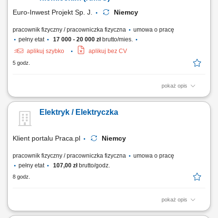
Euro-Inwest Projekt Sp. J.
Niemcy
pracownik fizyczny / pracowniczka fizyczna
umowa o pracę
pełny etat
17 000 - 20 000 zł
brutto/mies.
aplikuj szybko
aplikuj bez CV
5 godz.
pokaż opis
Komunikacja z Kierownictwem w języku niemieckim na miejscu pracy.
Budowa i montaż tras kablowych. Montaż linii kablowych. Montaż
Elektryk / Elektryczka
gniazdek, przełączników. Montaż instalacji elektrycznych. Montaż
urządzeń sterowania i oświetlenia. Montaż rozdzielnic i szaf
sterowniczych.
Klient portalu Praca.pl
Niemcy
pracownik fizyczny / pracowniczka fizyczna
umowa o pracę
pełny etat
107,00 zł
brutto/godz.
8 godz.
pokaż opis
montaż instalacji elektrycznych w budynkach mieszkalnych i