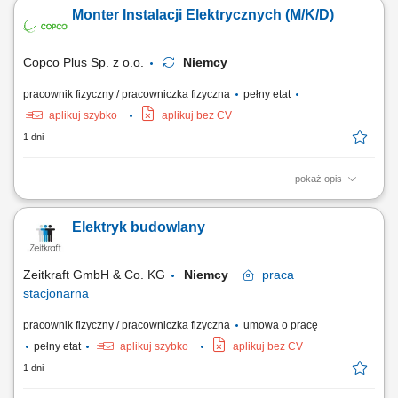
komercyjnych; instalacja rozdzielni oraz systemów zasilania;
Monter Instalacji Elektrycznych (M/K/D)
wykonywanie połączeń elektrycznych i tras kablowych; montaż i
okablowanie szaf sterowniczych; prace z zakresu elektryki
przemysłowej; wymiana uszkodzonych elementów...
Copco Plus Sp. z o.o.
Niemcy
pracownik fizyczny / pracowniczka fizyczna
pełny etat
aplikuj szybko
aplikuj bez CV
1 dni
pokaż opis
Obowiązki: Montaż instalacji elektrycznych w różnych obiektach;
Uruchamianie instalacji; Wykonywanie pomiarów elektryczny;
Elektryk budowlany
Zeitkraft GmbH & Co. KG
Niemcy
praca
stacjonarna
pracownik fizyczny / pracowniczka fizyczna
umowa o pracę
pełny etat
aplikuj szybko
aplikuj bez CV
1 dni