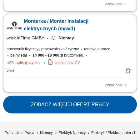
pokaż opis
Twój zakres obowiązków: Montaż instalacji elektrycznych w budynkach
mieszkalnych oraz biurowych; Prowadzenie nowych oraz wymiana
Monterka / Monter instalacji
starych przewodów elektrycznych; Montaż i podłączanie szaf
sterowniczych Umiejętność współpracy w zespole Polsko-Niemieckim;
elektrycznych (m/w/d)
Proste prace montażowe;
work inTime GMBH
Niemcy
pracownik fizyczny / pracowniczka fizyczna
umowa o pracę
pełny etat
14 000 - 18 000 zł
brutto/mies.
aplikuj szybko
aplikuj bez CV
3 dni
pokaż opis
Zakres obowiązków: Wykonywanie instalacji elektrycznych w obiektach
mieszkalnych i biurowych. Układanie nowych przewodów oraz wymiana
starych instalacji. Montaż i podłączanie szaf sterowniczych. Realizacja
ZOBACZ WIĘCEJ OFERT PRACY
prostych prac montażowych. Praca w zespole polsko-niemieckim.
Praca.pl
Praca
Niemcy
Elektryk Niemcy
Elektryk / Elektromonter / Ele