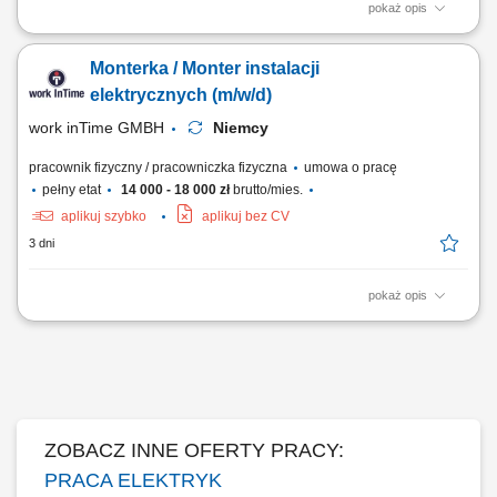
pokaż opis
Twój zakres obowiązków: Montaż instalacji elektrycznych w budynkach
mieszkalnych oraz biurowych; Prowadzenie nowych oraz wymiana
Monterka / Monter instalacji
starych przewodów elektrycznych; Montaż i podłączanie szaf
sterowniczych Umiejętność współpracy w zespole Polsko-Niemieckim;
elektrycznych (m/w/d)
Proste prace montażowe;
work inTime GMBH
Niemcy
pracownik fizyczny / pracowniczka fizyczna
umowa o pracę
pełny etat
14 000 - 18 000 zł
brutto/mies.
aplikuj szybko
aplikuj bez CV
3 dni
pokaż opis
Zakres obowiązków: Wykonywanie instalacji elektrycznych w obiektach
mieszkalnych i biurowych. Układanie nowych przewodów oraz wymiana
starych instalacji. Montaż i podłączanie szaf sterowniczych. Realizacja
prostych prac montażowych. Praca w zespole polsko-niemieckim.
ZOBACZ INNE OFERTY PRACY:
PRACA ELEKTRYK