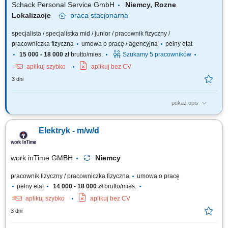
Schack Personal Service GmbH
Niemcy, Rozne
Lokalizacje
praca
stacjonarna
specjalista / specjalistka mid / junior / pracownik fizyczny /
pracowniczka fizyczna
umowa o pracę / agencyjna
pełny etat
15 000 - 18 000 zł
brutto/mies.
Szukamy 5 pracowników
aplikuj szybko
aplikuj bez CV
3 dni
pokaż opis
Opis stanowiska: Montaż szaf sterowniczych na podstawie schematów
elektrycznych i planów prądowych; Montaż podzespołów zgodnie z
Elektryk - m/w/d
rysunkiem technicznym; Okablowanie modułów oraz wykonywanie
połączeń elektrycznych; Przeprowadzanie testów funkcjonalnych i
kontroli jakości wykonanych połączeń;
work inTime GMBH
Niemcy
pracownik fizyczny / pracowniczka fizyczna
umowa o pracę
pełny etat
14 000 - 18 000 zł
brutto/mies.
aplikuj szybko
aplikuj bez CV
3 dni