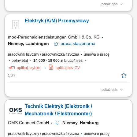
pokaż opis
Zakres obowiązków: Montaż i modernizacja elektrycznych instalacji
budowlanych, Wykonywanie prac według schematów elektrycznych.
Elektryk (K/M) Przemysłowy
mod-Personaldienstleistungen GmbH & Co. KG
Niemcy, Laichingen
praca
stacjonarna
pracownik fizyczny / pracowniczka fizyczna
umowa o pracę
pełny etat
14 000 - 18 000 zł
brutto/mies.
aplikuj szybko
aplikuj bez CV
1 dni
pokaż opis
Realizacja montażu i uruchamiania przemysłowych instalacji
elektrycznych na obiektach klienta.Budowa i prefabrykacja szaf
Technik Elektryk (Elektronik /
sterowniczych oraz rozdzielni elektrycznych zgodnie z
dokumentacją.Układanie i podłączanie tras kablowych oraz
Mechatronik / Elektromonter)
okablowania maszyn i urządzeń.Wykonywanie przeglądów,...
OMS Connect GmbH
Niemcy, Hamburg
pracownik fizyczny / pracowniczka fizyczna
umowa o pracę