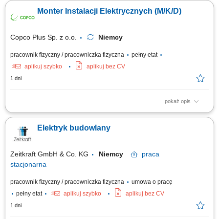
komercyjnych; instalacja rozdzielni oraz systemów zasilania;
Monter Instalacji Elektrycznych (M/K/D)
wykonywanie połączeń elektrycznych i tras kablowych; montaż i
okablowanie szaf sterowniczych; prace z zakresu elektryki przemysłowej;
wymiana uszkodzonych elementów...
Copco Plus Sp. z o.o.
Niemcy
pracownik fizyczny / pracowniczka fizyczna
pełny etat
aplikuj szybko
aplikuj bez CV
1 dni
pokaż opis
Obowiązki: Montaż instalacji elektrycznych w różnych obiektach;
Uruchamianie instalacji; Wykonywanie pomiarów elektryczny;
Elektryk budowlany
Zeitkraft GmbH & Co. KG
Niemcy
praca
stacjonarna
pracownik fizyczny / pracowniczka fizyczna
umowa o pracę
pełny etat
aplikuj szybko
aplikuj bez CV
1 dni