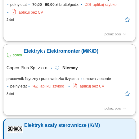
pełny etat
70,00 - 90,00 zł
brutto/godz.
aplikuj szybko
aplikuj bez CV
2 dni
pokaż opis
Twoje zadania jako Technik Elektryk/ Elektronik/ Mechatronik/
Elektromonter: Kontrola sprzętu typu: sprzęt biurowy, maszyny, złącza,
Elektryk / Elektromonter (M/K/D)
kable; Wykonywanie podstawowych pomiarów przy użyciu miernika;
Dojazd do klienta z biura firmy samochodem służbowym; Twoje
kwalifikacje jako Technik Elektryk/...
Copco Plus Sp. z o.o.
Niemcy
pracownik fizyczny / pracowniczka fizyczna
umowa zlecenie
pełny etat
aplikuj szybko
aplikuj bez CV
3 dni
pokaż opis
Obowiązki: Montaż instalacji elektrycznych w obiektach przemysłowych i
handlowych; Uruchomienia instalacji elektrycznych; Pomiary elektryczne;
Elektryk szafy sterownicze (K/M)
Wymagania: Wykształcenie elektryczne lub w trakcie nauki;
Doświadczenie zawodowe na podobnym stanowisku; Uprawnienia
elektryczne kat. E1; Umiejętność...