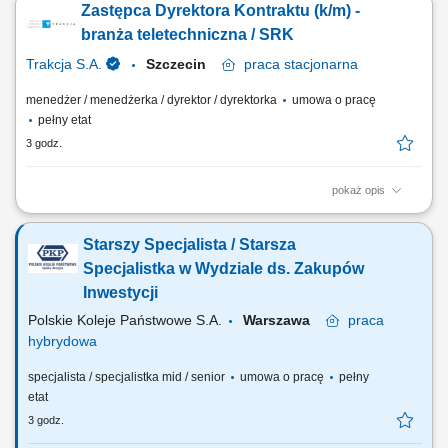
Zastępca Dyrektora Kontraktu (k/m) -
jakości, terminowości i zgodności z dokumentacją; koordynowanie
działań ekip wykonawczych oraz podwykonawców branży sanitarnej;
branża teletechniczna / SRK
organizowanie pracy zespołu...
Trakcja S.A.
Szczecin
praca
stacjonarna
menedżer / menedżerka / dyrektor / dyrektorka
umowa o pracę
pełny etat
3 godz.
pokaż opis
Opis stanowiska koordynacja i nadzór nad realizacją robót w branży
SRK i teletechnicznej na kontrakcie kolejowym, wsparcie Dyrektora
Starszy Specjalista / Starsza
Kontraktu w zarządzaniu realizacją kontraktu zgodnie z
harmonogramem, budżetem oraz wymaganiami technicznymi,
Specjalistka w Wydziale ds. Zakupów
koordynacja współpracy pomiędzy branżami oraz...
Inwestycji
Polskie Koleje Państwowe S.A.
Warszawa
praca
hybrydowa
specjalista / specjalistka mid / senior
umowa o pracę
pełny
etat
3 godz.