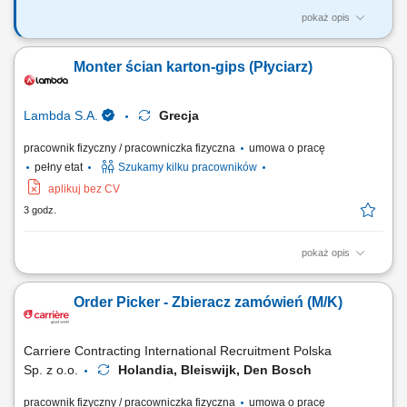
pokaż opis
Pracujemy przy projektach związanych z inwestycjami o dużej skali, w
środowisku opartym na stabilnych i uporządkowanych procesach.
Monter ścian karton-gips (Płyciarz)
Prowadzimy postępowania związane z usługami oraz robotami
budowlanymi, np. na modernizację dworców. Jeśli masz doświadczenie
w zamówieniach publicznych lub...
Lambda S.A.
Grecja
pracownik fizyczny / pracowniczka fizyczna
umowa o pracę
pełny etat
Szukamy kilku pracowników
aplikuj bez CV
3 godz.
pokaż opis
Twój zakres obowiązków: Montaż ścian, sufitów oraz innych zabudów z
płyt gipsowo-kartonowych; Wykonywanie konstrukcji pod systemy
Order Picker - Zbieracz zamówień (M/K)
suchej zabudowy; Szpachlowanie połączeń oraz przygotowanie
powierzchni do dalszych prac wykończeniowych; Prace przy realizacji
inwestycji – budowa...
Carriere Contracting International Recruitment Polska
Sp. z o.o.
Holandia, Bleiswijk, Den Bosch
pracownik fizyczny / pracowniczka fizyczna
umowa o pracę