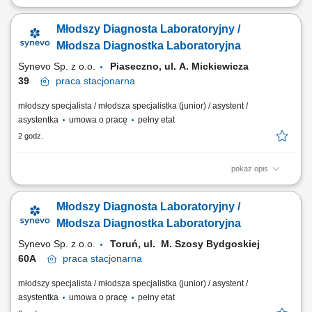
Opis stanowiska Prowadzenie precyzyjnej diagnostyki oraz realizacja
specjalistycznych testów medycznych. Formalna weryfikacja i
Młodszy Diagnosta Laboratoryjny /
zatwierdzanie uzyskanych wyników analiz. Bezpośrednia praca z
nowoczesnymi systemami i urządzeniami analitycznymi.
Młodsza Diagnostka Laboratoryjna
Ewidencjonowanie przebiegu procesów badawczych...
Synevo Sp. z o.o.
Piaseczno, ul. A. Mickiewicza
39
praca
stacjonarna
młodszy specjalista / młodsza specjalistka (junior) / asystent /
asystentka
umowa o pracę
pełny etat
2 godz.
pokaż opis
Opis stanowiska Prowadzenie precyzyjnej diagnostyki oraz realizacja
specjalistycznych testów medycznych. Formalna weryfikacja i
Młodszy Diagnosta Laboratoryjny /
zatwierdzanie uzyskanych wyników analiz. Bezpośrednia praca z
nowoczesnymi systemami i urządzeniami analitycznymi.
Młodsza Diagnostka Laboratoryjna
Ewidencjonowanie przebiegu procesów badawczych...
Synevo Sp. z o.o.
Toruń, ul. M. Szosy Bydgoskiej
60A​
praca
stacjonarna
młodszy specjalista / młodsza specjalistka (junior) / asystent /
asystentka
umowa o pracę
pełny etat