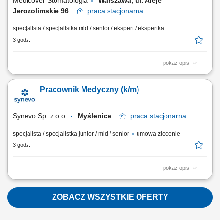
Medicover Stomatologia
Warszawa, ul. Aleje
Jerozolimskie 96
praca
stacjonarna
specjalista / specjalistka mid / senior / ekspert / ekspertka
3 godz.
pokaż opis
Zapraszamy do współpracy lekarzy dentystów/ lekarki dentystki z
aktualnym prawem wykonywania zawodu, których zadania będą
Pracownik Medyczny (k/m)
obejmować: prowadzenie konsultacji protetycznych, diagnoza potrzeb
pacjenta i opracowywanie indywidualnych planów leczenia,
wykonywanie uzupełnień protetycznych...
Synevo Sp. z o.o.
Myślenice
praca
stacjonarna
specjalista / specjalistka junior / mid / senior
umowa zlecenie
3 godz.
pokaż opis
Opis stanowiska: Obsługa Pacjentów w Punkcie Pobrań; Wykonywanie
czynności medycznych w zakresie działania Punktu Pobrań;
Prowadzenie dokumentacji medycznej zgodnie ze standardami Punktu
ZOBACZ WSZYSTKIE OFERTY
Pobrań; Obsługa kasy fiskalnej i systemu komputerowego do obsługi
Pacjentów.