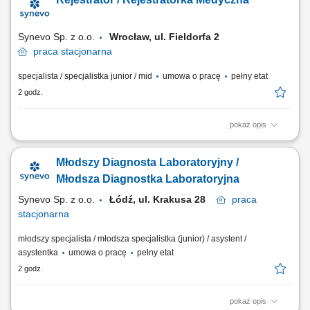
zatwierdzanie uzyskanych wyników analiz. Bezpośrednia praca z
nowoczesnymi systemami i urządzeniami analitycznymi.
Ewidencjonowanie przebiegu procesów badawczych...
Synevo Sp. z o.o.
Wrocław, ul. Fieldorfa 2
praca
stacjonarna
specjalista / specjalistka junior / mid
umowa o pracę
pełny etat
2 godz.
pokaż opis
Opis stanowiska Kompleksowa rejestracja, skanowanie oraz
wprowadzanie wyników analiz do systemów bazodanowych.
Młodszy Diagnosta Laboratoryjny /
Sprawowanie bezpośredniego nadzoru nad bezbłędnym przepływem
pism oraz rekordów medycznych. Prowadzenie i systematyczna
Młodsza Diagnostka Laboratoryjna
archiwizacja ewidencji zgodnie z wymogami prawnymi i...
Synevo Sp. z o.o.
Łódź, ul. Krakusa 28
praca
stacjonarna
młodszy specjalista / młodsza specjalistka (junior) / asystent /
asystentka
umowa o pracę
pełny etat
2 godz.
pokaż opis