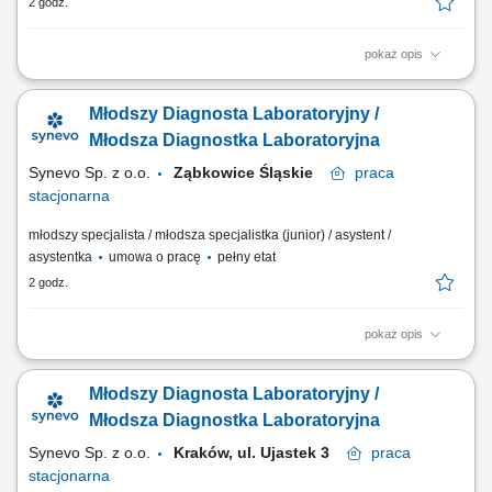
2 godz.
pokaż opis
Opis stanowiska Prowadzenie precyzyjnej diagnostyki oraz realizacja
specjalistycznych testów medycznych. Formalna weryfikacja i
Młodszy Diagnosta Laboratoryjny /
zatwierdzanie uzyskanych wyników analiz. Bezpośrednia praca z
nowoczesnymi systemami i urządzeniami analitycznymi.
Młodsza Diagnostka Laboratoryjna
Ewidencjonowanie przebiegu procesów badawczych...
Synevo Sp. z o.o.
Ząbkowice Śląskie
praca
stacjonarna
młodszy specjalista / młodsza specjalistka (junior) / asystent /
asystentka
umowa o pracę
pełny etat
2 godz.
pokaż opis
Opis stanowiska Prowadzenie precyzyjnej diagnostyki oraz realizacja
specjalistycznych testów medycznych. Formalna weryfikacja i
Młodszy Diagnosta Laboratoryjny /
zatwierdzanie uzyskanych wyników analiz. Bezpośrednia praca z
nowoczesnymi systemami i urządzeniami analitycznymi.
Młodsza Diagnostka Laboratoryjna
Ewidencjonowanie przebiegu procesów badawczych...
Synevo Sp. z o.o.
Kraków, ul. Ujastek 3
praca
stacjonarna