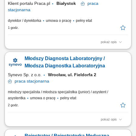
Klient portalu Praca.pl
Białystok
praca
stacjonarna
dyrektor / dyrektorka
umowa o pracę
pełny etat
1 godz.
pokaż opis
Czuwanie nad poprawnym przebiegiem procesu nauczania oraz
zgodnością realizacji programów z wymogami prawnymi. Tworzenie
Młodszy Diagnosta Laboratoryjny /
koncepcji rozwoju edukacyjnego szkoły, układanie siatki zajęć i kontrola
standardów dydaktycznych. Opracowywanie procedur i sprawne
Młodsza Diagnostka Laboratoryjna
przeprowadzanie testów oraz egzaminów...
Synevo Sp. z o.o.
Wrocław, ul. Fieldorfa 2
praca
stacjonarna
młodszy specjalista / młodsza specjalistka (junior) / asystent /
asystentka
umowa o pracę
pełny etat
2 godz.
pokaż opis
Opis stanowiska Prowadzenie precyzyjnej diagnostyki oraz realizacja
specjalistycznych testów medycznych. Formalna weryfikacja i
Rejestrator / Rejestratorka Medyczna