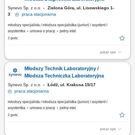
Ewidencjonowanie przebiegu procesów badawczych...
Synevo Sp. z o.o.
Zielona Góra, ul. Lisowskiego 1-
3
praca
stacjonarna
młodszy specjalista / młodsza specjalistka (junior) / asystent /
asystentka
umowa o pracę
pełny etat
2 godz.
pokaż opis
Opis stanowiska Prowadzenie precyzyjnej diagnostyki oraz realizacja
specjalistycznych testów medycznych. Formalna weryfikacja i
Młodszy Technik Laboratoryjny /
zatwierdzanie uzyskanych wyników analiz. Bezpośrednia praca z
nowoczesnymi systemami i urządzeniami analitycznymi.
Młodsza Techniczka Laboratoryjna
Ewidencjonowanie przebiegu procesów badawczych...
Synevo Sp. z o.o.
Łódź, ul. Krakusa 15/17
praca
stacjonarna
młodszy specjalista / młodsza specjalistka (junior) / asystent /
asystentka
umowa o pracę
pełny etat
2 godz.
pokaż opis