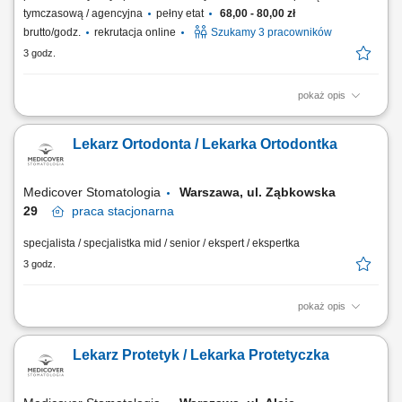
tymczasową / agencyjna
pełny etat
68,00 - 80,00 zł
brutto/godz.
rekrutacja online
Szukamy 3 pracowników
3 godz.
pokaż opis
Chcesz zacząć pracę za granicą i szukasz stabilnego zatrudnienia w
renomowanej firmie? Dołącz do zespołu magazynowego i zyskaj
Lekarz Ortodonta / Lekarka Ortodontka
konkurencyjne wynagrodzenie, bezpieczne zakwaterowanie oraz
wsparcie na każdym etapie pracy. Nawet jeśli nie masz dużego
doświadczenia – wszystkiego Cię...
Medicover Stomatologia
Warszawa, ul. Ząbkowska
29
praca
stacjonarna
specjalista / specjalistka mid / senior / ekspert / ekspertka
3 godz.
pokaż opis
Zapraszamy do współpracy lekarzy dentystów: posiadających prawo
wykonywania zawodu, z min. 2 letnim doświadczeniem w leczeniu
Lekarz Protetyk / Lekarka Protetyczka
aparatami stałymi, ruchomymi i/lub Invisalign®, otwartych na rozwój w
dużym, interdyscyplinarnym zespole, chętnych do współpracy na 2
dyżury w tygodniu. Nie...