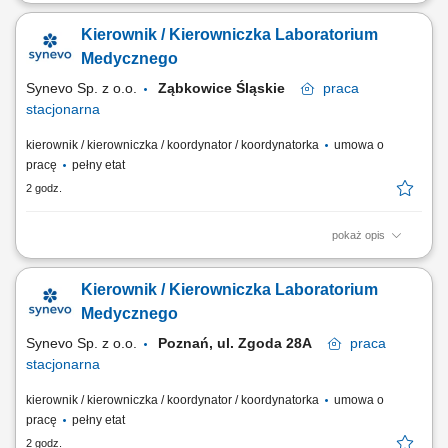
Opis stanowiska Sprawne realizowanie oraz weryfikowanie procedur
testowych i oznaczeń laboratoryjnych. Formalne zatwierdzanie oraz
Kierownik / Kierowniczka Laboratorium
zatwierdzanie spójności uzyskanych wyników analitycznych. Bieżąca
praca operacyjna z wykorzystaniem zaawansowanej aparatury
Medycznego
diagnostyczno-badawczej. Dbanie o...
Synevo Sp. z o.o.
Ząbkowice Śląskie
praca
stacjonarna
kierownik / kierowniczka / koordynator / koordynatorka
umowa o
pracę
pełny etat
2 godz.
pokaż opis
Opis stanowiska Całościowe koordynowanie pracy operacyjnej
placówki oraz dbanie o płynność wszystkich procesów badawczych.
Kierownik / Kierowniczka Laboratorium
Efektywne zarządzanie zespołem diagnostów oraz personelem
pomocniczym, w tym wyznaczanie celów i wspieranie ich rozwoju.
Medycznego
Merytoryczny i jakościowy nadzór nad...
Synevo Sp. z o.o.
Poznań, ul. Zgoda 28A
praca
stacjonarna
kierownik / kierowniczka / koordynator / koordynatorka
umowa o
pracę
pełny etat
2 godz.