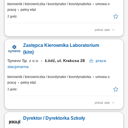
kierownik / kierowniczka / koordynator / koordynatorka
umowa o
pracę
pełny etat
2 godz.
pokaż opis
Opis stanowiska Operacyjne wspieranie przełożonego w bieżącym
organizacji i koordynowaniu codziennych prac jednostki
Zastępca Kierownika Laboratorium
diagnostycznej. Nadzorowanie i motywowanie interdyscyplinarnego
zespołu pracowników medycznych oraz personelu pomocniczego.
(k/m)
Kontrolowanie poprawności i sprawności przebiegu...
Synevo Sp. z o.o.
Łódź, ul. Krakusa 28
praca
stacjonarna
kierownik / kierowniczka / koordynator / koordynatorka
umowa o
pracę
pełny etat
2 godz.
pokaż opis
Opis stanowiska Operacyjne wspieranie przełożonego w bieżącym
organizacji i koordynowaniu codziennych prac jednostki
Dyrektor / Dyrektorka Szkoły
diagnostycznej. Nadzorowanie i motywowanie interdyscyplinarnego
zespołu pracowników medycznych oraz personelu pomocniczego.