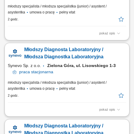
młodszy specjalista / młodsza specjalistka (junior) / asystent /
asystentka
umowa o pracę
pełny etat
2 godz.
pokaż opis
Opis stanowiska Prowadzenie precyzyjnej diagnostyki oraz realizacja
specjalistycznych testów medycznych. Formalna weryfikacja i
Młodszy Diagnosta Laboratoryjny /
zatwierdzanie uzyskanych wyników analiz. Bezpośrednia praca z
nowoczesnymi systemami i urządzeniami analitycznymi.
Młodsza Diagnostka Laboratoryjna
Ewidencjonowanie przebiegu procesów badawczych...
Synevo Sp. z o.o.
Zielona Góra, ul. Lisowskiego 1-3​
praca
stacjonarna
młodszy specjalista / młodsza specjalistka (junior) / asystent /
asystentka
umowa o pracę
pełny etat
2 godz.
pokaż opis
Opis stanowiska Prowadzenie precyzyjnej diagnostyki oraz realizacja
specjalistycznych testów medycznych. Formalna weryfikacja i
Młodszy Diagnosta Laboratoryjny /
zatwierdzanie uzyskanych wyników analiz. Bezpośrednia praca z
nowoczesnymi systemami i urządzeniami analitycznymi.
Młodsza Diagnostka Laboratoryjna