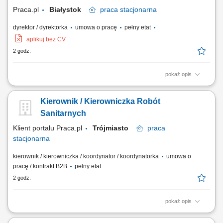
Kontrolowanie poprawności i sprawności przebiegu...
Praca.pl
Białystok
praca
stacjonarna
dyrektor / dyrektorka
umowa o pracę
pełny etat
aplikuj bez CV
2 godz.
pokaż opis
Zakres obowiązków: Będziesz odpowiadać za strategiczne i operacyjne
kierowanie szkołą, dbając o pełną zgodność procesu nauczania z
Kierownik / Kierowniczka Robót
aktualną podstawą programową. Do Twoich zadań należeć będzie
rekrutacja wykwalifikowanej kadry nauczycielskiej oraz budowanie
Sanitarnych
zaangażowanego i...
Klient portalu Praca.pl
Trójmiasto
praca
stacjonarna
kierownik / kierowniczka / koordynator / koordynatorka
umowa o
pracę / kontrakt B2B
pełny etat
2 godz.
pokaż opis
odpowiedzialność za realizację robót instalacyjnych na prowadzonych
inwestycjach nadzorowanie przebiegu prac budowlanych pod kątem