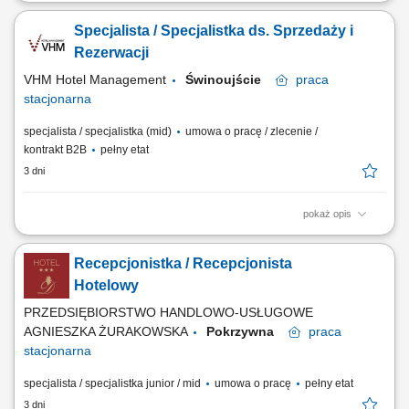
obsługa gości hotelowych (meldowanie i wymeldowanie), udzielanie
informacji oraz dbanie o pozytywne doświadczenia gości, obsługa
Specjalista / Specjalistka ds. Sprzedaży i
rezerwacji (telefonicznych, mailowych, z portali rezerwacyjnych),
współpraca z innymi działami hotelu, dbanie o porządek i wizerunek
Rezerwacji
recepcji.
VHM Hotel Management
Świnoujście
praca
stacjonarna
specjalista / specjalistka (mid)
umowa o pracę / zlecenie /
kontrakt B2B
pełny etat
3 dni
pokaż opis
Obowiązki: Obsługa rezerwacji indywidualnych i grupowych (telefon, e-
mail, systemy rezerwacyjne) Aktywna sprzedaż usług hotelowych i
Recepcjonistka / Recepcjonista
dbanie o maksymalizację przychodów; Budowanie długofalowych
relacji z gośćmi, biurami podróży oraz partnerami; Wprowadzanie i
Hotelowy
aktualizacja danych w systemie...
PRZEDSIĘBIORSTWO HANDLOWO-USŁUGOWE
AGNIESZKA ŻURAKOWSKA
Pokrzywna
praca
stacjonarna
specjalista / specjalistka junior / mid
umowa o pracę
pełny etat
3 dni