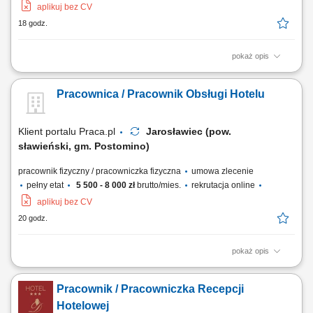
aplikuj bez CV
18 godz.
pokaż opis
Sprzątanie pokoi hotelowych z należytą starannością; Zmiana pościeli
Wymiana produktów w pokoju;
Pracownica / Pracownik Obsługi Hotelu
Klient portalu Praca.pl
Jarosławiec (pow.
sławieński, gm. Postomino)
pracownik fizyczny / pracowniczka fizyczna
umowa zlecenie
pełny etat
5 500 - 8 000 zł
brutto/mies.
rekrutacja online
aplikuj bez CV
20 godz.
pokaż opis
sprzątanie i przygotowywanie pokoi dla gości, pomoc w restauracji
hotelowej lub w kuchni, prace związane z bieżącą obsługą hotelu.
Pracownik / Pracowniczka Recepcji
Hotelowej