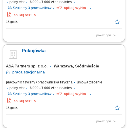
pełny etat
6 000 - 7 000 zł
brutto/mies.
Szukamy 3 pracowników
aplikuj szybko
aplikuj bez CV
18 godz.
pokaż opis
Sprzątanie pokoi hotelowych z należytą starannością; Zmiana pościeli
Wymiana produktów w pokoju;
Pokojówka
A&A Partners sp. z o.o.
Warszawa, Śródmieście
praca
stacjonarna
pracownik fizyczny / pracowniczka fizyczna
umowa zlecenie
pełny etat
6 000 - 7 000 zł
brutto/mies.
Szukamy 3 pracowników
aplikuj szybko
aplikuj bez CV
18 godz.
pokaż opis
Sprzątanie pokoi hotelowych z należytą starannością; Zmiana pościeli