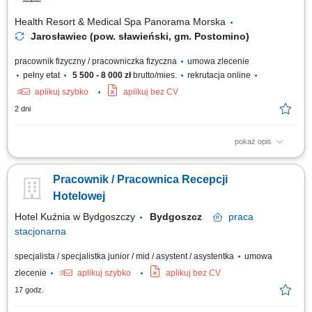
Health Resort & Medical Spa Panorama Morska
Jarosławiec (pow. sławieński, gm. Postomino)
pracownik fizyczny / pracowniczka fizyczna
umowa zlecenie
pełny etat
5 500 - 8 000 zł
brutto/mies.
rekrutacja online
aplikuj szybko
aplikuj bez CV
2 dni
pokaż opis
Zakres obowiązków: sprzątanie i przygotowywanie pokoi hotelowych,
wsparcie w obsłudze restauracji hotelowej lub pomoc w kuchni,
Pracownik / Pracownica Recepcji
wykonywanie innych zadań związanych z bieżącą obsługą hotelu.
Hotelowej
Hotel Kuźnia w Bydgoszczy
Bydgoszcz
praca
stacjonarna
specjalista / specjalistka junior / mid / asystent / asystentka
umowa
zlecenie
aplikuj szybko
aplikuj bez CV
17 godz.