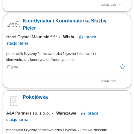
pokaż opis
Kompleksowe realizowanie procedur przyjazdu oraz wyjazdu gości
(meldowanie, wydawanie kart/kluczy, rozliczenia). Troska o najwyższy
Koordynator / Koordynatorka Służby
poziom satysfakcji gości poprzez udzielanie informacji o obiekcie i
okolicznych atrakcjach. Przyjmowanie, ewidencjonowanie i
Pięter
nadzorowanie rezerwacji spływających...
Hotel Crystal Mountain*****
Wisła
praca
stacjonarna
pracownik fizyczny / pracowniczka fizyczna / kierownik /
kierowniczka / koordynator / koordynatorka
17 godz.
pokaż opis
Zakres obowiązków: Dbanie o najwyższy standard czystości i
przygotowania pokoi hotelowych; Kontrola czystości oraz wyposażenia
Pokojówka
pokoi przed przyjazdem gości; Koordynacja pracy zespołu pokojowych i
housemanów; Kontrola czystości korytarzy, klatek schodowych i
przestrzeni ogólnodostępnych;...
A&A Partners sp. z o.o.
Warszawa
praca
stacjonarna
pracownik fizyczny / pracowniczka fizyczna
umowa zlecenie