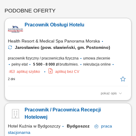
PODOBNE OFERTY
Pracownik Obsługi Hotelu
Health Resort & Medical Spa Panorama Morska
Jarosławiec (pow. sławieński, gm. Postomino)
pracownik fizyczny / pracowniczka fizyczna
umowa zlecenie
pełny etat
5 500 - 8 000 zł
brutto/mies.
rekrutacja online
aplikuj szybko
aplikuj bez CV
2 dni
pokaż opis
Zakres obowiązków: sprzątanie i przygotowywanie pokoi hotelowych,
wsparcie w obsłudze restauracji hotelowej lub pomoc w kuchni,
Pracownik / Pracownica Recepcji
wykonywanie innych zadań związanych z bieżącą obsługą hotelu.
Hotelowej
Hotel Kuźnia w Bydgoszczy
Bydgoszcz
praca
stacjonarna