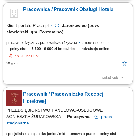
Wymiana produktów w pokoju;
Pracownica / Pracownik Obsługi Hotelu
Klient portalu Praca.pl
Jarosławiec (pow.
sławieński, gm. Postomino)
pracownik fizyczny / pracowniczka fizyczna
umowa zlecenie
pełny etat
5 500 - 8 000 zł
brutto/mies.
rekrutacja online
aplikuj bez CV
20 godz.
pokaż opis
sprzątanie i przygotowywanie pokoi dla gości, pomoc w restauracji
hotelowej lub w kuchni, prace związane z bieżącą obsługą hotelu.
Pracownik / Pracowniczka Recepcji
Hotelowej
PRZEDSIĘBIORSTWO HANDLOWO-USŁUGOWE
AGNIESZKA ŻURAKOWSKA
Pokrzywna
praca
stacjonarna
specjalista / specjalistka junior / mid
umowa o pracę
pełny etat