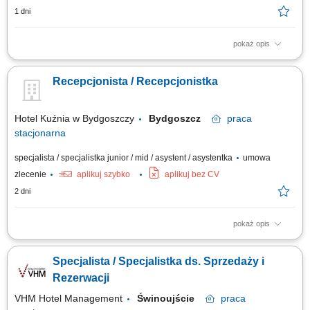
1 dni
pokaż opis
Opis stanowiska kompleksowa obsługa Gości hotelowych zgodnie z
obowiązującymi standardami, realizacja procesu zameldowania i
Recepcjonista / Recepcjonistka
wymeldowania Gości, obsługa rezerwacji telefonicznych, mailowych oraz
bezpośrednich, udzielanie informacji o usługach hotelu, restauracji, SPA i
lokalnych atrakcjach,...
Hotel Kuźnia w Bydgoszczy
Bydgoszcz
praca
stacjonarna
specjalista / specjalistka junior / mid / asystent / asystentka
umowa
zlecenie
aplikuj szybko
aplikuj bez CV
2 dni
pokaż opis
obsługa gości hotelowych (meldowanie i wymeldowanie), udzielanie
informacji oraz dbanie o pozytywne doświadczenia gości, obsługa
Specjalista / Specjalistka ds. Sprzedaży i
rezerwacji (telefonicznych, mailowych, z portali rezerwacyjnych),
współpraca z innymi działami hotelu, dbanie o porządek i wizerunek
Rezerwacji
recepcji.
VHM Hotel Management
Świnoujście
praca