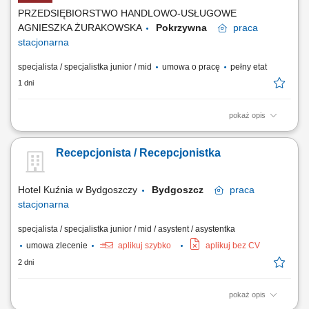
PRZEDSIĘBIORSTWO HANDLOWO-USŁUGOWE
AGNIESZKA ŻURAKOWSKA
Pokrzywna
praca
stacjonarna
specjalista / specjalistka junior / mid
umowa o pracę
pełny etat
1 dni
pokaż opis
Opis stanowiska kompleksowa obsługa Gości hotelowych zgodnie z
obowiązującymi standardami, realizacja procesu zameldowania i
Recepcjonista / Recepcjonistka
wymeldowania Gości, obsługa rezerwacji telefonicznych, mailowych
oraz bezpośrednich, udzielanie informacji o usługach hotelu,
restauracji, SPA i lokalnych atrakcjach,...
Hotel Kuźnia w Bydgoszczy
Bydgoszcz
praca
stacjonarna
specjalista / specjalistka junior / mid / asystent / asystentka
umowa zlecenie
aplikuj szybko
aplikuj bez CV
2 dni
pokaż opis