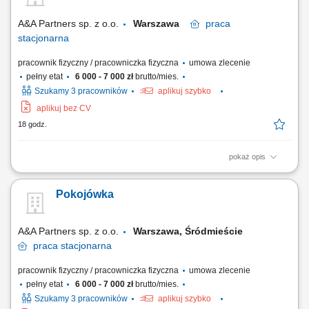
housemanów; Kontrola czystości korytarzy, klatek schodowych i
przestrzeni ogólnodostępnych;...
A&A Partners sp. z o.o.
Warszawa
praca
stacjonarna
pracownik fizyczny / pracowniczka fizyczna
umowa zlecenie
pełny etat
6 000 - 7 000 zł
brutto/mies.
Szukamy 3 pracowników
aplikuj szybko
aplikuj bez CV
18 godz.
pokaż opis
Sprzątanie pokoi hotelowych z należytą starannością; Zmiana pościeli
Wymiana produktów w pokoju;
Pokojówka
A&A Partners sp. z o.o.
Warszawa, Śródmieście
praca
stacjonarna
pracownik fizyczny / pracowniczka fizyczna
umowa zlecenie
pełny etat
6 000 - 7 000 zł
brutto/mies.
Szukamy 3 pracowników
aplikuj szybko