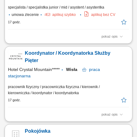
specjalista / specjalistka junior / mid / asystent / asystentka
umowa zlecenie
aplikuj szybko
aplikuj bez CV
17 godz.
pokaż opis
Kompleksowe realizowanie procedur przyjazdu oraz wyjazdu gości
(meldowanie, wydawanie kart/kluczy, rozliczenia). Troska o najwyższy
Koordynator / Koordynatorka Służby
poziom satysfakcji gości poprzez udzielanie informacji o obiekcie i
okolicznych atrakcjach. Przyjmowanie, ewidencjonowanie i
Pięter
nadzorowanie rezerwacji spływających...
Hotel Crystal Mountain*****
Wisła
praca
stacjonarna
pracownik fizyczny / pracowniczka fizyczna / kierownik /
kierowniczka / koordynator / koordynatorka
17 godz.
pokaż opis
Zakres obowiązków: Dbanie o najwyższy standard czystości i
przygotowania pokoi hotelowych; Kontrola czystości oraz wyposażenia
Pokojówka
pokoi przed przyjazdem gości; Koordynacja pracy zespołu pokojowych i