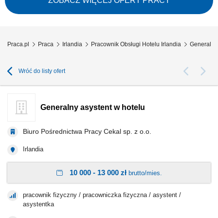
ZOBACZ WIĘCEJ OFERT PRACY
oraz bezpośrednich, udzielanie informacji o usługach hotelu, restauracji,
SPA i atrakcjach...
Praca.pl
Praca
Irlandia
Pracownik Obsługi Hotelu Irlandia
Generalny 
Wróć do listy ofert
Generalny asystent w hotelu
Biuro Pośrednictwa Pracy Cekal sp. z o.o.
Irlandia
10 000 - 13 000 zł
brutto/mies.
pracownik fizyczny / pracowniczka fizyczna / asystent /
asystentka