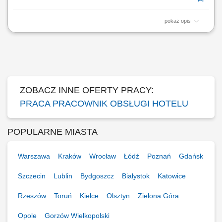
pokaż opis
Co będzie należało do Twoich obowiązków? profesjonalna obsługa
Gości hotelowych zgodnie ze standardami hotelu, meldowanie i
wymeldowywanie Gości, obsługa rezerwacji telefonicznych, mailowych
oraz bezpośrednich, udzielanie informacji o usługach hotelu,
restauracji, SPA i atrakcjach...
ZOBACZ INNE OFERTY PRACY:
PRACA PRACOWNIK OBSŁUGI HOTELU
POPULARNE MIASTA
Warszawa
Kraków
Wrocław
Łódź
Poznań
Gdańsk
Szczecin
Lublin
Bydgoszcz
Białystok
Katowice
Rzeszów
Toruń
Kielce
Olsztyn
Zielona Góra
Opole
Gorzów Wielkopolski