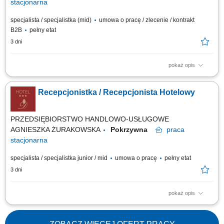
stacjonarna
specjalista / specjalistka (mid)
umowa o pracę / zlecenie / kontrakt
B2B
pełny etat
3 dni
pokaż opis
Obowiązki: Obsługa rezerwacji indywidualnych i grupowych (telefon, e-
mail, systemy rezerwacyjne) Aktywna sprzedaż usług hotelowych i dbanie
Recepcjonistka / Recepcjonista Hotelowy
o maksymalizację przychodów; Budowanie długofalowych relacji z
gośćmi, biurami podróży oraz partnerami; Wprowadzanie i aktualizacja
danych w systemie...
PRZEDSIĘBIORSTWO HANDLOWO-USŁUGOWE
AGNIESZKA ŻURAKOWSKA
Pokrzywna
praca
stacjonarna
specjalista / specjalistka junior / mid
umowa o pracę
pełny etat
3 dni
pokaż opis
Co będzie należało do Twoich obowiązków? profesjonalna obsługa Gości
hotelowych zgodnie ze standardami hotelu, meldowanie i
wymeldowywanie Gości, obsługa rezerwacji telefonicznych, mailowych