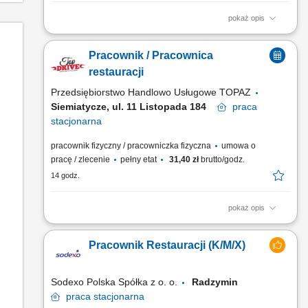
pokaż opis
Nadzorowanie procesu wydawania dań oraz dbanie o wysoki
standard obsługi. Zarządzanie zapleczem magazynowym,
Pracownik / Pracownica
weryfikacja dostaw, rozliczenia finansowe oraz zamawianie
towaru. Kierowanie zespołem pracowników, w tym planowanie
restauracji
tygodniowych i miesięcznych grafików. Budowanie
Przedsiębiorstwo Handlowo Usługowe TOPAZ
pozytywnych,...
Siemiatycze, ul. 11 Listopada 184
praca
stacjonarna
pracownik fizyczny / pracowniczka fizyczna
umowa o
pracę / zlecenie
pełny etat
31,40 zł
brutto/godz.
14 godz.
pokaż opis
Twoje główne zadania: zapewnienie profesjonalnej obsługi i
budowanie pozytywnych relacji z Klientami; przygotowywanie
Pracownik Restauracji (K/M/X)
potraw Top Drive zgodnie ze standardami restauracji; dbałość
o porządek i czystość na stanowisku pracy; obsługa kasy
fiskalnej;
Sodexo Polska Spółka z o. o.
Radzymin
praca
stacjonarna