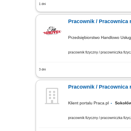
1 dni
zapewnienie wysokiej jakości obsługi 
standardami, obsługa systemu kasowego 
Pracownik / Pracownica r
Przedsiębiorstwo Handlowo Usł
pracownik fizyczny / pracowniczka fizy
3 dni
Twoje główne zadania: zapewnienie pro
Restauracji; dbałość o porządek i czyst
Pracownik / Pracownica r
Klient portalu Praca.pl
Sokołó
pracownik fizyczny / pracowniczka fizy