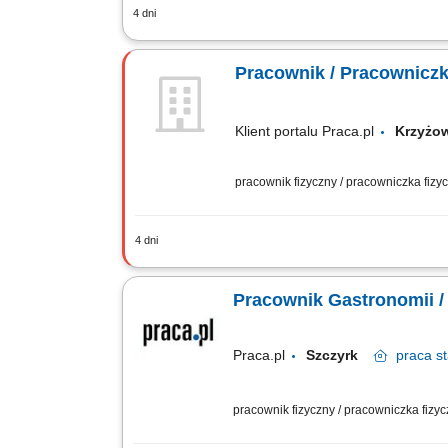
4 dni
Profesjonalna obsługa Klientów i budo
czystości na stanowisku pracy. Obsługa
Pracownik / Pracowniczka
Klient portalu Praca.pl
Krzyżow
pracownik fizyczny / pracowniczka fiz
4 dni
Wydawanie posiłków. Obsługa kasy fisk
porządku i czystości w miejscu pracy.
Pracownik Gastronomii /
Praca.pl
Szczyrk
praca
st
pracownik fizyczny / pracowniczka fizy