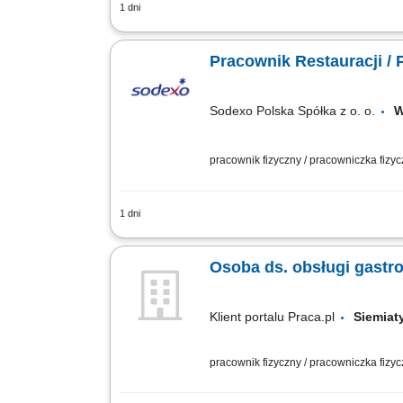
1 dni
Zakres obowiązków: Zmywanie oraz wyp
(obsługa maszyny myjącej); Opróżnian
Pracownik Restauracji 
Sodexo Polska Spółka z o. o.
W
pracownik fizyczny / pracowniczka fizy
1 dni
Zakres obowiązków: Zmywanie naczyń r
detergentów i akcesoriów związanych 
Osoba ds. obsługi gastr
Klient portalu Praca.pl
Siemia
pracownik fizyczny / pracowniczka fizy