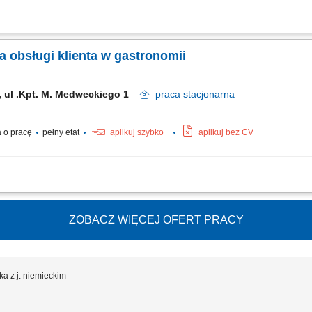
 przygotowywanie posiłków; Sprawna wydawanie dań oraz obsługa gości restauracj
ołem przy bieżącym funkcjonowaniu lokalu;
 obsługi klienta w gastronomii
e, ul .Kpt. M. Medweckiego 1
praca
stacjonarna
 o pracę
pełny etat
aplikuj szybko
aplikuj bez CV
a klientów oraz sprzedaż produktów; Realizacja zamówień zgodnie ze standardami;
nku punktu gastronomicznego;
ZOBACZ WIĘCEJ OFERT PRACY
ka z j. niemieckim