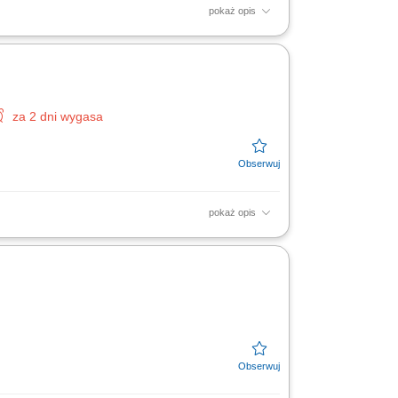
pokaż opis
racji Top Drive. Utrzymywanie porządku i
za 2 dni wygasa
pokaż opis
i sosy. Zmywanie naczyń. Utrzymywanie