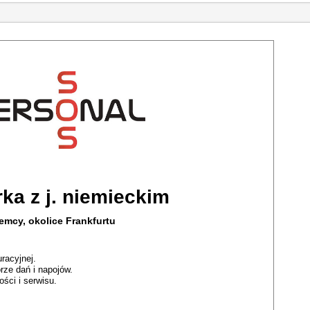
rka z j. niemieckim
emcy, okolice Frankfurtu
racyjnej.
ze dań i napojów.
ści i serwisu.