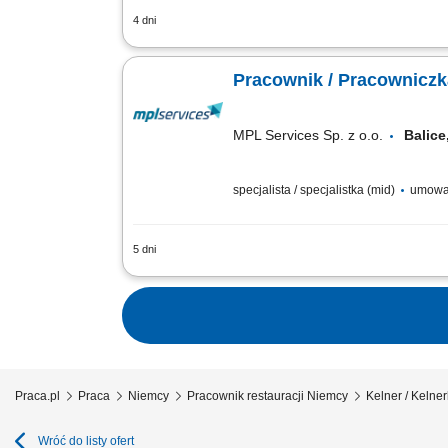
4 dni
Obowiązki: Wsparcie prac kuchennych i
obsługi w obiekcie; Współpraca z zesp
Pracownik / Pracowniczka
MPL Services Sp. z o.o.
Balic
specjalista / specjalistka (mid)
umowa
5 dni
Opis stanowiska: Profesjonalna obsług
pracy; Budowanie pozytywnego wizeru
Praca.pl
Praca
Niemcy
Pracownik restauracji Niemcy
Kelner / Kelner
Wróć do listy ofert