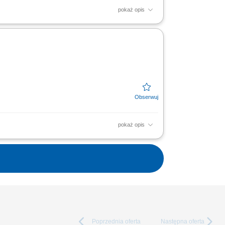
pokaż opis
i; Dbanie o porządek i wysoki standard
pokaż opis
 Dbanie o czystość i organizację miejsca
Poprzednia
oferta
Następna
oferta