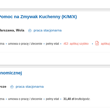
arzanie naczyń; Sprzątanie powierzonych pomieszczeń; Utrzymywanie czystości s
ie koszy i wynoszenie odpadów do kontenerów zewnętrznych; Rozładunek dostaw p
/ Pomoc na Zmywak Kuchenny (K/M/X)
arszawa, Wola
praca
stacjonarna
czna
umowa o pracę / zlecenie
pełny etat
aplikuj szybko
apliku
ęcznie i za pomocą zmywarek; Czyszczenie i dezynfekowanie naczyń, sprzętu ku
z myciem naczyń; Skrupulatne wykonywanie zadań zgodnie z zasadami BHP i HAC
onomicznej
tycze
praca
stacjonarna
czna
umowa o pracę / zlecenie
pełny etat
31,40 zł
brutto/godz.