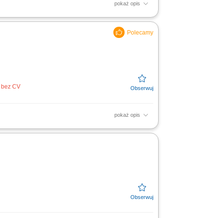
pokaż opis
ali konsumenckiej w restauracji
roduktów, układanie towaru...
j bez CV
pokaż opis
chennego i kuchni; Utrzymanie zapasów
CP; Wykonywanie innych...