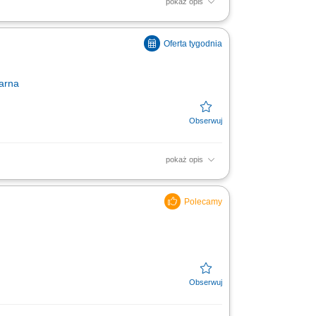
pokaż opis
fikacja dostaw, rozliczenia finansowe oraz
nie pozytywnych,...
arna
pokaż opis
e potraw Top Drive zgodnie ze