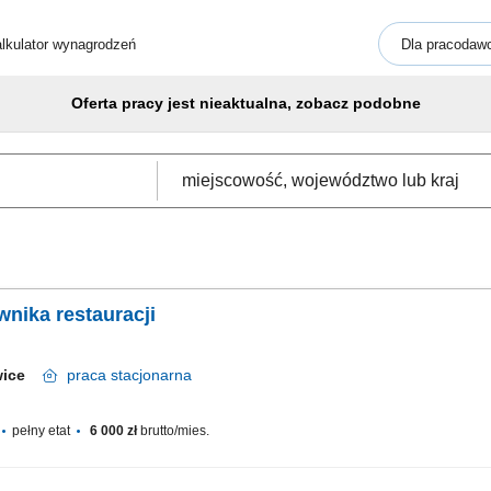
lkulator wynagrodzeń
Dla pracodaw
Oferta pracy jest nieaktualna, zobacz podobne
nika restauracji
owice
praca
stacjonarna
pełny etat
6 000 zł
brutto/mies.