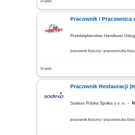
14 godz.
Nadzorowanie procesu wydawania dań o
zamawianie towaru. Kierowanie zespoł
Pracownik / Pracownica r
Przedsiębiorstwo Handlowo Usł
pracownik fizyczny / pracowniczka fizy
14 godz.
Twoje główne zadania: zapewnienie pro
standardami restauracji; dbałość o porz
Pracownik Restauracji (K
Sodexo Polska Spółka z o. o.
pracownik fizyczny / pracowniczka fizy