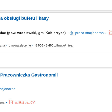
wanie pozytywnych relacji. Przygotowywanie potraw zgodnie ze standardami restau
 kasy fiskalnej i dokumentacji sprzedażowej.
 obsługi bufetu i kasy
ice (pow. wrocławski, gm. Kobierzyce)
praca
stacjonarna
yczna
umowa zlecenie
5 000 - 5 400 zł
brutto/mies.
alnej. Przygotowywanie prostych produktów, takich jak kanapki, surówki, desery 
 Współpraca przy bieżących pracach kuchennych.
 Pracowniczka Gastronomii
acjonarna
czna
aplikuj bez CV