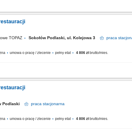
klientów oraz budowanie długofalowych relacji, przygotowywanie produktów gast
i realizacja płatności, utrzymywanie porządku oraz przestrzeganie zasad higieny
estauracji
ugowe TOPAZ
Sokołów Podlaski, ul. Kolejowa 3
praca
stacjon
czna
umowa o pracę / zlecenie
pełny etat
4 806 zł
brutto/mies.
fesjonalnej obsługi i budowanie pozytywnych relacji z Klientami; przygotowywani
ość na stanowisku pracy; obsługa kasy fiskalnej;
estauracji
w Podlaski
praca
stacjonarna
czna
umowa o pracę / zlecenie
pełny etat
4 806 zł
brutto/mies.