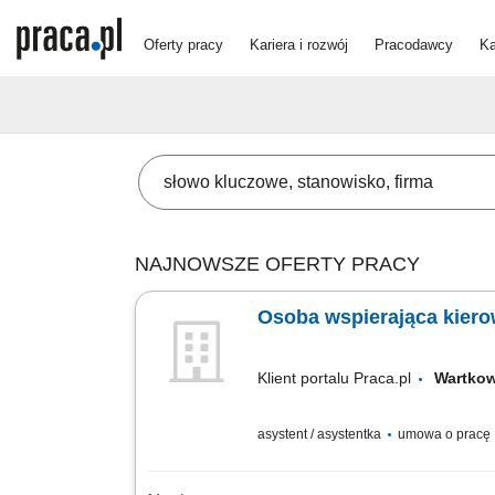
Oferty pracy
Kariera i rozwój
Pracodawcy
Ka
NAJNOWSZE OFERTY PRACY
Osoba wspierająca kierow
Klient portalu Praca.pl
Wartk
asystent / asystentka
umowa o pracę