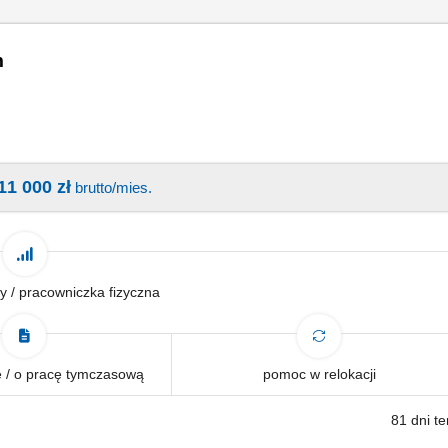
m
11 000 zł
brutto/mies.
y / pracowniczka fizyczna
 / o pracę tymczasową
pomoc w relokacji
81 dni t