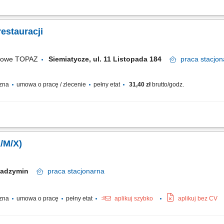
raz dbanie o wysoki standard obsługi. Zarządzanie zapleczem magazynowym, wery
em pracowników, w tym planowanie tygodniowych i miesięcznych grafików. Budowa
estauracji
ugowe TOPAZ
Siemiatycze, ul. 11 Listopada 184
praca
stacjon
czna
umowa o pracę / zlecenie
pełny etat
31,40 zł
brutto/godz.
fesjonalnej obsługi i budowanie pozytywnych relacji z Klientami; przygotowywani
ądek i czystość na stanowisku pracy; obsługa kasy fiskalnej;
/M/X)
Radzymin
praca
stacjonarna
czna
umowa o pracę
pełny etat
aplikuj szybko
aplikuj bez CV