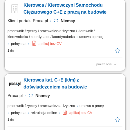
samowyładowcza) w ruchu krajowym na obszarze Niemiec. Realizacja
Kierowca / Kierowczyni Samochodu
przewozów w oparciu o dzienne godziny jazdy bez konieczności ciągłej
pracy w nocnych porach. Prowadzenie ekologicznych, maksymalnie
Ciężarowego C+E z pracą na budowie
czteroletnich ciągników z napędem...
Klient portalu Praca.pl
Niemcy
pracownik fizyczny / pracowniczka fizyczna / kierownik /
kierowniczka / koordynator / koordynatorka
umowa o pracę
pełny etat
aplikuj bez CV
1 dni
pokaż opis
Bezpieczny transport materiałów budowlanych, ciężkich maszyn oraz
urządzeń technicznych pomiędzy wyznaczonymi lokalizacjami na
Kierowca kat. C+E (k/m) z
terenie Niemiec. Obsługa powierzonego zestawu ciężarowego oraz
dbanie o prawidłowe zabezpieczenie ładunku przed drogą. Aktywny
doświadczeniem na budowie
udział w pracach logistycznych i...
Praca.pl
Niemcy
pracownik fizyczny / pracowniczka fizyczna
umowa o pracę
pełny etat
rekrutacja online
aplikuj bez CV
1 dni