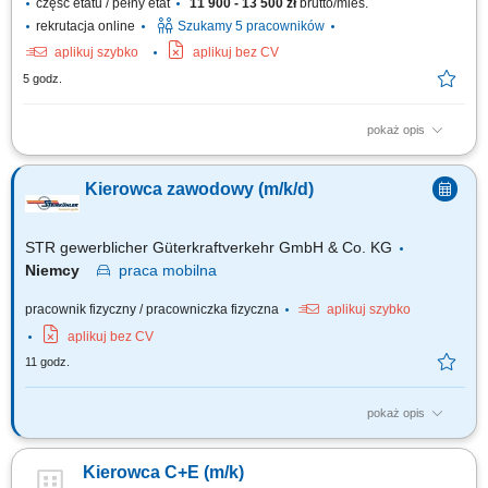
część etatu / pełny etat
11 900 - 13 500 zł
brutto/mies.
rekrutacja online
Szukamy 5 pracowników
aplikuj szybko
aplikuj bez CV
5 godz.
pokaż opis
Zadania Realizowanie przewozów dystrybucyjnych artykułów
spożywczych w systemie zmianowym. Obsługa pojazdów ciężarowych z
Kierowca zawodowy (m/k/d)
naczepami lub przyczepami w wybranym trybie pracy: rotacyjnym 2:1
bądź w pełnym wymiarze godzin. Prowadzenie zestawów drogowych typu
tandem na wyznaczonych trasach....
STR gewerblicher Güterkraftverkehr GmbH & Co. KG
Niemcy
praca
mobilna
pracownik fizyczny / pracowniczka fizyczna
aplikuj szybko
aplikuj bez CV
11 godz.
pokaż opis
Twoje obowiązki Przeprowadzanie załadunku i rozładunku;
Przetwarzanie dokumentów transportowych; Czyszczenie naczep
Kierowca C+E (m/k)
(silos/cysterna) Utrzymanie pojazdu wewnątrz i na zewnątrz;