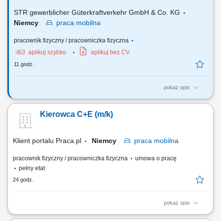
typu tandem na wyznaczonych trasach....
STR gewerblicher Güterkraftverkehr GmbH & Co. KG
Niemcy
praca
mobilna
pracownik fizyczny / pracowniczka fizyczna
aplikuj szybko
aplikuj bez CV
11 godz.
pokaż opis
Twoje obowiązki Przeprowadzanie załadunku i rozładunku;
Przetwarzanie dokumentów transportowych; Czyszczenie naczep
Kierowca C+E (m/k)
(silos/cysterna) Utrzymanie pojazdu wewnątrz i na zewnątrz;
Klient portalu Praca.pl
Niemcy
praca
mobilna
pracownik fizyczny / pracowniczka fizyczna
umowa o pracę
pełny etat
24 godz.
pokaż opis
Sprawne prowadzenie zestawu ciężarowego (ciągnik + naczepa