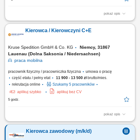
pokaż opis
Zadania Realizowanie przewozów dystrybucyjnych artykułów
spożywczych w systemie zmianowym. Obsługa pojazdów ciężarowych z
Kierowca / Kierowczyni C+E
naczepami lub przyczepami w wybranym trybie pracy: rotacyjnym 2:1
bądź w pełnym wymiarze godzin. Prowadzenie zestawów drogowych
typu tandem na wyznaczonych trasach....
Kruse Spedition GmbH & Co. KG
Niemcy, 31867
Lauenau (Dolna Saksonia / Niedersachsen)
praca
mobilna
pracownik fizyczny / pracowniczka fizyczna
umowa o pracę
część etatu / pełny etat
11 900 - 13 500 zł
brutto/mies.
rekrutacja online
Szukamy 5 pracowników
aplikuj szybko
aplikuj bez CV
5 godz.
pokaż opis
Zadania Realizowanie przewozów dystrybucyjnych artykułów
spożywczych w systemie zmianowym. Obsługa pojazdów ciężarowych z
Kierowca zawodowy (m/k/d)
naczepami lub przyczepami w wybranym trybie pracy: rotacyjnym 2:1
bądź w pełnym wymiarze godzin. Prowadzenie zestawów drogowych