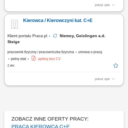
pokaż opis
KOGO POSZUKUJEMY? Kierowcy z mocnymi podstawami języka
niemieckiego posiadającego ważne prawo jazdy kat. C+E oraz
Kierowca / Kierowczyni kat. C+E
świadectwo kwalifikacji zawodowej kierowcy (kod 95) na dystrybucje
żywności w systemie zmianowym w 31275 Lehrte / Niemcy w systemie
2:1 lub pełnym wymiarze godzin.
Klient portalu Praca.pl
Niemcy, Geislingen a.d.
Steige
pracownik fizyczny / pracowniczka fizyczna
umowa o pracę
pełny etat
aplikuj bez CV
2 dni
pokaż opis
Transport towarów oraz ładunków w ruchu dalekobieżnym;
Zapewnienie terminowej realizacji dostaw i odbiorów; Odpowiedzialna
obsługa oraz ochrona powierzonego pojazdu i ładunku; Dbałość o stan
nowoczesnej floty ciężarowej; Przestrzeganie przepisów prawa
drogowego oraz standardów jakości;
ZOBACZ INNE OFERTY PRACY:
PRACA KIEROWCA C+E