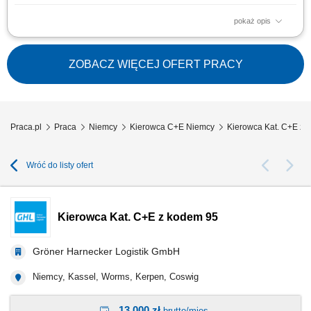
pokaż opis
Transport towarów oraz ładunków w ruchu dalekobieżnym; Zapewnienie
terminowej realizacji dostaw i odbiorów; Odpowiedzialna obsługa oraz
ochrona powierzonego pojazdu i ładunku; Dbałość o stan nowoczesnej
ZOBACZ WIĘCEJ OFERT PRACY
floty ciężarowej; Przestrzeganie przepisów prawa drogowego oraz
standardów jakości;
Praca.pl
Praca
Niemcy
Kierowca C+E Niemcy
Kierowca Kat. C+E z 
Wróć do listy ofert
Kierowca Kat. C+E z kodem 95
Gröner Harnecker Logistik GmbH
Niemcy, Kassel, Worms, Kerpen, Coswig
13 000 zł
brutto/mies.