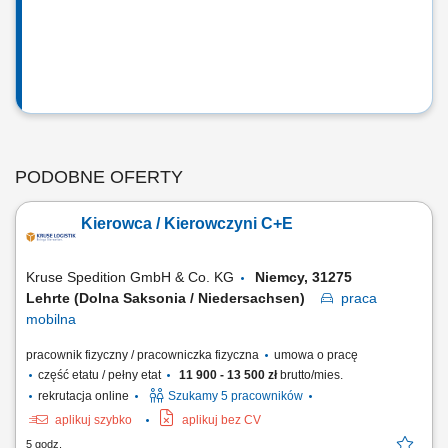
PODOBNE OFERTY
Kierowca / Kierowczyni C+E
Kruse Spedition GmbH & Co. KG
Niemcy, 31275
Lehrte (Dolna Saksonia / Niedersachsen)
praca
mobilna
pracownik fizyczny / pracowniczka fizyczna
umowa o pracę
część etatu / pełny etat
11 900 - 13 500 zł
brutto/mies.
rekrutacja online
Szukamy 5 pracowników
aplikuj szybko
aplikuj bez CV
5 godz.