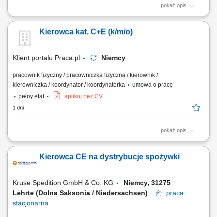
pokaż opis
Opis stanowiska Sprawna obsługa transportowa niemieckich projektów
budowlanych poprzez dostarczanie materiałów i ciężkiego sprzętu;
Kierowca kat. C+E (k/m/o)
Współpraca z brygadą na budowie przy operacjach załadunkowych
oraz bieżących pracach terenowych; Optymalne planowanie krótkich
tras przejazdu pomiędzy...
Klient portalu Praca.pl
Niemcy
pracownik fizyczny / pracowniczka fizyczna / kierownik /
kierowniczka / koordynator / koordynatorka
umowa o pracę
pełny etat
aplikuj bez CV
1 dni
pokaż opis
Prowadzenie pojazdów ciężarowych o DMC pow. 3,5 t z
przyczepami/naczepami w ramach zagranicznych projektów
Kierowca CE na dystrybucje spożywki
budowlanych. Transport gabarytów, maszyn budowlanych oraz
elementów konstrukcyjnych pomiędzy lokalizacjami wykonawczymi.
Udział w bieżących pracach pomocniczo-logistycznych na terenie...
Kruse Spedition GmbH & Co. KG
Niemcy, 31275
Lehrte (Dolna Saksonia / Niedersachsen)
praca
stacjonarna