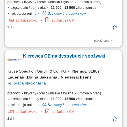
pracownik fizyczny / pracowniczka fizyczna
umowa o pracę
część etatu / pełny etat
11 900 - 13 500 zł
brutto/mies.
rekrutacja online
Szukamy 5 pracowników
aplikuj szybko
aplikuj bez CV
2 dni
pokaż opis
KOGO POSZUKUJEMY? Kierowcy z mocnymi podstawami języka
niemieckiego posiadającego ważne prawo jazdy kat. C+E oraz
Kierowca CE na dystrybucje spożywki
świadectwo kwalifikacji zawodowej kierowcy (kod 95) na dystrybucje
żywności w systemie zmianowym w 31275 Lehrte / Niemcy w systemie
2:1 lub pełnym wymiarze godzin.
Kruse Spedition GmbH & Co. KG
Niemcy, 31867
Lauenau (Dolna Saksonia / Niedersachsen)
praca
stacjonarna
pracownik fizyczny / pracowniczka fizyczna
umowa o pracę
część etatu / pełny etat
11 900 - 13 500 zł
brutto/mies.
rekrutacja online
Szukamy 5 pracowników
aplikuj szybko
aplikuj bez CV
2 dni