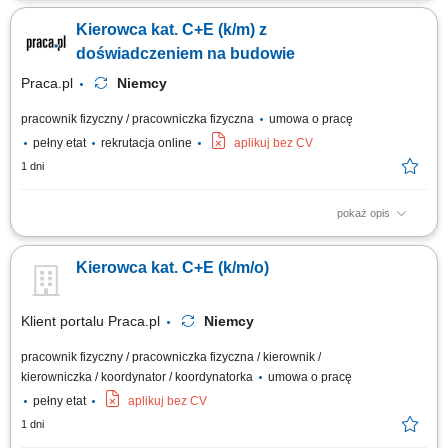
urządzeń technicznych pomiędzy wyznaczonymi lokalizacjami na terenie
Kierowca kat. C+E (k/m) z
Niemiec. Obsługa powierzonego zestawu ciężarowego oraz dbanie o
prawidłowe zabezpieczenie ładunku przed drogą. Aktywny udział w
doświadczeniem na budowie
pracach logistycznych i...
Praca.pl
Niemcy
pracownik fizyczny / pracowniczka fizyczna
umowa o pracę
pełny etat
rekrutacja online
aplikuj bez CV
1 dni
pokaż opis
Opis stanowiska Sprawna obsługa transportowa niemieckich projektów
budowlanych poprzez dostarczanie materiałów i ciężkiego sprzętu;
Kierowca kat. C+E (k/m/o)
Współpraca z brygadą na budowie przy operacjach załadunkowych oraz
bieżących pracach terenowych; Optymalne planowanie krótkich tras
przejazdu pomiędzy...
Klient portalu Praca.pl
Niemcy
pracownik fizyczny / pracowniczka fizyczna / kierownik /
kierowniczka / koordynator / koordynatorka
umowa o pracę
pełny etat
aplikuj bez CV
1 dni