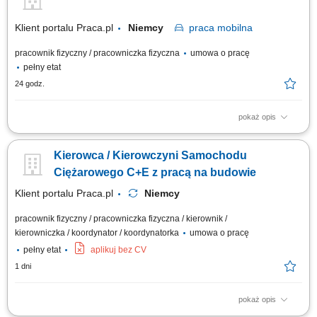
Klient portalu Praca.pl
Niemcy
praca
mobilna
pracownik fizyczny / pracowniczka fizyczna
umowa o pracę
pełny etat
24 godz.
pokaż opis
Sprawne prowadzenie zestawu ciężarowego (ciągnik + naczepa
samowyładowcza) w ruchu krajowym na obszarze Niemiec. Realizacja
Kierowca / Kierowczyni Samochodu
przewozów w oparciu o dzienne godziny jazdy bez konieczności ciągłej
pracy w nocnych porach. Prowadzenie ekologicznych, maksymalnie
Ciężarowego C+E z pracą na budowie
czteroletnich ciągników z napędem...
Klient portalu Praca.pl
Niemcy
pracownik fizyczny / pracowniczka fizyczna / kierownik /
kierowniczka / koordynator / koordynatorka
umowa o pracę
pełny etat
aplikuj bez CV
1 dni
pokaż opis
Bezpieczny transport materiałów budowlanych, ciężkich maszyn oraz