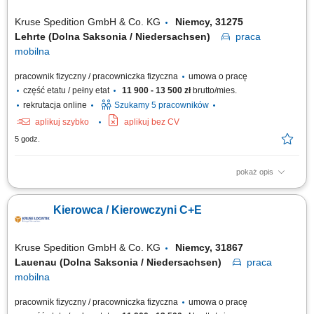
Kruse Spedition GmbH & Co. KG
Niemcy, 31275
Lehrte (Dolna Saksonia / Niedersachsen)
praca
mobilna
pracownik fizyczny / pracowniczka fizyczna
umowa o pracę
część etatu / pełny etat
11 900 - 13 500 zł
brutto/mies.
rekrutacja online
Szukamy 5 pracowników
aplikuj szybko
aplikuj bez CV
5 godz.
pokaż opis
Zadania Realizowanie przewozów dystrybucyjnych artykułów
spożywczych w systemie zmianowym. Obsługa pojazdów ciężarowych z
Kierowca / Kierowczyni C+E
naczepami lub przyczepami w wybranym trybie pracy: rotacyjnym 2:1
bądź w pełnym wymiarze godzin. Prowadzenie zestawów drogowych typu
tandem na wyznaczonych trasach....
Kruse Spedition GmbH & Co. KG
Niemcy, 31867
Lauenau (Dolna Saksonia / Niedersachsen)
praca
mobilna
pracownik fizyczny / pracowniczka fizyczna
umowa o pracę