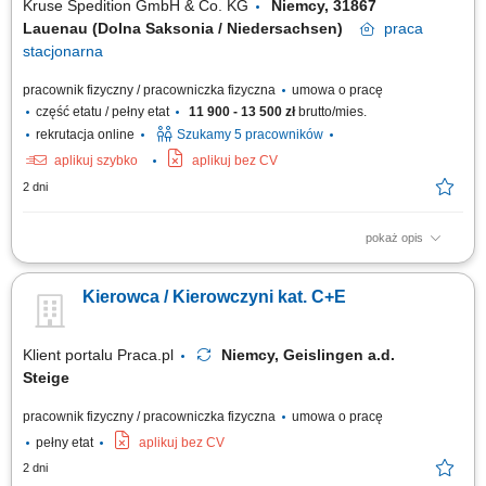
Kruse Spedition GmbH & Co. KG
Niemcy, 31867
Lauenau (Dolna Saksonia / Niedersachsen)
praca
stacjonarna
pracownik fizyczny / pracowniczka fizyczna
umowa o pracę
część etatu / pełny etat
11 900 - 13 500 zł
brutto/mies.
rekrutacja online
Szukamy 5 pracowników
aplikuj szybko
aplikuj bez CV
2 dni
pokaż opis
KOGO POSZUKUJEMY? Kierowcy z mocnymi podstawami języka
niemieckiego posiadającego ważne prawo jazdy kat. C+E oraz
Kierowca / Kierowczyni kat. C+E
świadectwo kwalifikacji zawodowej kierowcy (kod 95) na dystrybucje
żywności w systemie zmianowym w 31275 Lehrte / Niemcy w systemie
2:1 lub pełnym wymiarze godzin.
Klient portalu Praca.pl
Niemcy, Geislingen a.d.
Steige
pracownik fizyczny / pracowniczka fizyczna
umowa o pracę
pełny etat
aplikuj bez CV
2 dni