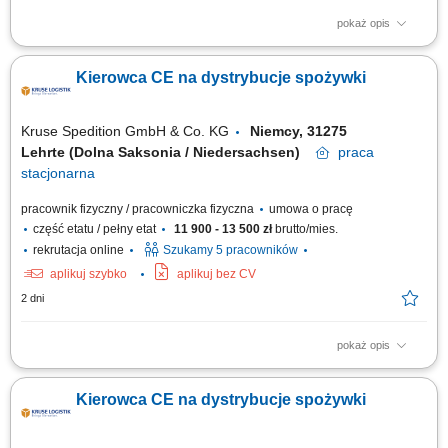
pokaż opis
Prowadzenie pojazdów ciężarowych o DMC pow. 3,5 t z
przyczepami/naczepami w ramach zagranicznych projektów
Kierowca CE na dystrybucje spożywki
budowlanych. Transport gabarytów, maszyn budowlanych oraz
elementów konstrukcyjnych pomiędzy lokalizacjami wykonawczymi.
Udział w bieżących pracach pomocniczo-logistycznych na terenie...
Kruse Spedition GmbH & Co. KG
Niemcy, 31275
Lehrte (Dolna Saksonia / Niedersachsen)
praca
stacjonarna
pracownik fizyczny / pracowniczka fizyczna
umowa o pracę
część etatu / pełny etat
11 900 - 13 500 zł
brutto/mies.
rekrutacja online
Szukamy 5 pracowników
aplikuj szybko
aplikuj bez CV
2 dni
pokaż opis
KOGO POSZUKUJEMY? Kierowcy z mocnymi podstawami języka
niemieckiego posiadającego ważne prawo jazdy kat. C+E oraz
Kierowca CE na dystrybucje spożywki
świadectwo kwalifikacji zawodowej kierowcy (kod 95) na dystrybucje
żywności w systemie zmianowym w 31275 Lehrte / Niemcy w systemie
2:1 lub pełnym wymiarze godzin.