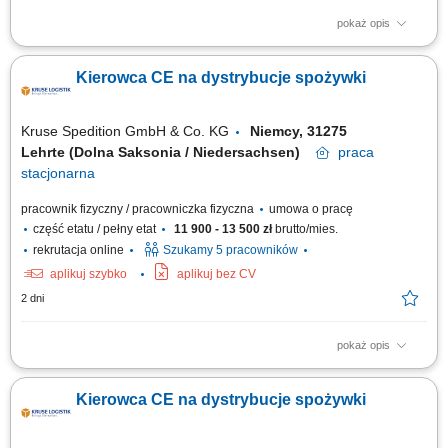
pokaż opis
Sprawne prowadzenie zestawu ciężarowego (ciągnik + naczepa
samowyładowcza) w ruchu krajowym na obszarze Niemiec. Realizacja
Kierowca CE na dystrybucje spożywki
przewozów w oparciu o dzienne godziny jazdy bez konieczności ciągłej
pracy w nocnych porach. Prowadzenie ekologicznych, maksymalnie
czteroletnich ciągników z napędem...
Kruse Spedition GmbH & Co. KG
Niemcy, 31275
Lehrte (Dolna Saksonia / Niedersachsen)
praca
stacjonarna
pracownik fizyczny / pracowniczka fizyczna
umowa o pracę
część etatu / pełny etat
11 900 - 13 500 zł
brutto/mies.
rekrutacja online
Szukamy 5 pracowników
aplikuj szybko
aplikuj bez CV
2 dni
pokaż opis
KOGO POSZUKUJEMY? Kierowcy z mocnymi podstawami języka
niemieckiego posiadającego ważne prawo jazdy kat. C+E oraz
Kierowca CE na dystrybucje spożywki
świadectwo kwalifikacji zawodowej kierowcy (kod 95) na dystrybucje
żywności w systemie zmianowym w 31275 Lehrte / Niemcy w systemie
2:1 lub pełnym wymiarze godzin.