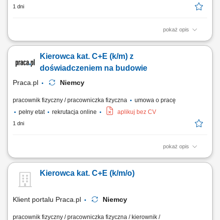
1 dni
pokaż opis
Bezpieczny transport materiałów budowlanych, ciężkich maszyn oraz
urządzeń technicznych pomiędzy wyznaczonymi lokalizacjami na
Kierowca kat. C+E (k/m) z
terenie Niemiec. Obsługa powierzonego zestawu ciężarowego oraz
dbanie o prawidłowe zabezpieczenie ładunku przed drogą. Aktywny
doświadczeniem na budowie
udział w pracach logistycznych i...
Praca.pl
Niemcy
pracownik fizyczny / pracowniczka fizyczna
umowa o pracę
pełny etat
rekrutacja online
aplikuj bez CV
1 dni
pokaż opis
Opis stanowiska Sprawna obsługa transportowa niemieckich projektów
budowlanych poprzez dostarczanie materiałów i ciężkiego sprzętu;
Kierowca kat. C+E (k/m/o)
Współpraca z brygadą na budowie przy operacjach załadunkowych
oraz bieżących pracach terenowych; Optymalne planowanie krótkich
tras przejazdu pomiędzy...
Klient portalu Praca.pl
Niemcy
pracownik fizyczny / pracowniczka fizyczna / kierownik /