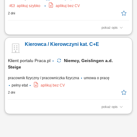
aplikuj szybko
aplikuj bez CV
2 dni
pokaż opis
KOGO POSZUKUJEMY? Kierowcy z mocnymi podstawami języka
niemieckiego posiadającego ważne prawo jazdy kat. C+E oraz
Kierowca / Kierowczyni kat. C+E
świadectwo kwalifikacji zawodowej kierowcy (kod 95) na dystrybucje
żywności w systemie zmianowym w 31275 Lehrte / Niemcy w systemie
2:1 lub pełnym wymiarze godzin.
Klient portalu Praca.pl
Niemcy, Geislingen a.d.
Steige
pracownik fizyczny / pracowniczka fizyczna
umowa o pracę
pełny etat
aplikuj bez CV
2 dni
pokaż opis
Transport towarów oraz ładunków w ruchu dalekobieżnym;
Zapewnienie terminowej realizacji dostaw i odbiorów; Odpowiedzialna
obsługa oraz ochrona powierzonego pojazdu i ładunku; Dbałość o stan
nowoczesnej floty ciężarowej; Przestrzeganie przepisów prawa
drogowego oraz standardów jakości;