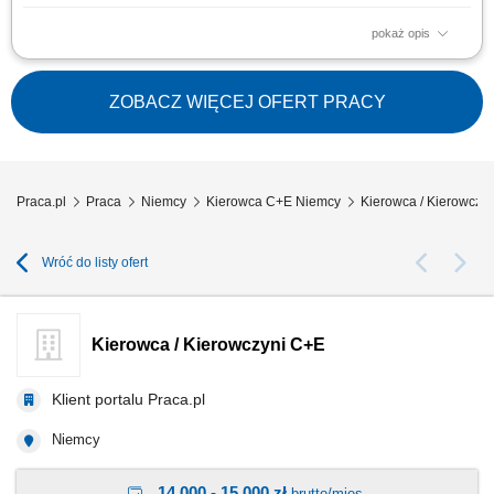
pokaż opis
Transport towarów oraz ładunków w ruchu dalekobieżnym; Zapewnienie
terminowej realizacji dostaw i odbiorów; Odpowiedzialna obsługa oraz
ochrona powierzonego pojazdu i ładunku; Dbałość o stan nowoczesnej
ZOBACZ WIĘCEJ OFERT PRACY
floty ciężarowej; Przestrzeganie przepisów prawa drogowego oraz
standardów jakości;
Praca.pl
Praca
Niemcy
Kierowca C+E Niemcy
Kierowca / Kierowczy
Wróć do listy ofert
Kierowca / Kierowczyni C+E
Klient portalu Praca.pl
Niemcy
14 000 - 15 000 zł
brutto/mies.