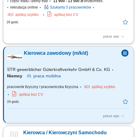
część etatu / pełny etat
11 900 - 13 500 zł
brutto/mies.
rekrutacja online
Szukamy 5 pracowników
aplikuj szybko
aplikuj bez CV
18 godz.
pokaż opis
Zadania Realizowanie przewozów dystrybucyjnych artykułów
spożywczych w systemie zmianowym. Obsługa pojazdów ciężarowych z
Kierowca zawodowy (m/k/d)
naczepami lub przyczepami w wybranym trybie pracy: rotacyjnym 2:1
bądź w pełnym wymiarze godzin. Prowadzenie zestawów drogowych typu
tandem na wyznaczonych trasach....
STR gewerblicher Güterkraftverkehr GmbH & Co. KG
Niemcy
praca
mobilna
pracownik fizyczny / pracowniczka fizyczna
aplikuj szybko
aplikuj bez CV
24 godz.
pokaż opis
Twoje obowiązki Przeprowadzanie załadunku i rozładunku;
Przetwarzanie dokumentów transportowych; Czyszczenie naczep
Kierowca / Kierowczyni Samochodu
(silos/cysterna) Utrzymanie pojazdu wewnątrz i na zewnątrz;