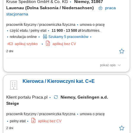
Kruse Spedition GmbH & Co. KG
Niemcy, 31867
Lauenau (Dolna Saksonia / Niedersachsen)
praca
stacjonarna
pracownik fizyczny / pracowniczka fizyczna
umowa o pracę
część etatu / pełny etat
11 900 - 13 500 zł
brutto/mies.
rekrutacja online
Szukamy 5 pracowników
aplikuj szybko
aplikuj bez CV
2 dni
pokaż opis
KOGO POSZUKUJEMY? Kierowcy z mocnymi podstawami języka
niemieckiego posiadającego ważne prawo jazdy kat. C+E oraz
Kierowca / Kierowczyni kat. C+E
świadectwo kwalifikacji zawodowej kierowcy (kod 95) na dystrybucje
żywności w systemie zmianowym w 31275 Lehrte / Niemcy w systemie
2:1 lub pełnym wymiarze godzin.
Klient portalu Praca.pl
Niemcy, Geislingen a.d.
Steige
pracownik fizyczny / pracowniczka fizyczna
umowa o pracę
pełny etat
aplikuj bez CV
2 dni