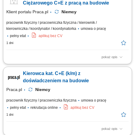
Ciężarowego C+E z pracą na budowie
Klient portalu Praca.pl
Niemcy
pracownik fizyczny / pracowniczka fizyczna / kierownik /
kierowniczka / koordynator / koordynatorka
umowa o pracę
pełny etat
aplikuj bez CV
1 dni
pokaż opis
Bezpieczny transport materiałów budowlanych, ciężkich maszyn oraz
urządzeń technicznych pomiędzy wyznaczonymi lokalizacjami na terenie
Kierowca kat. C+E (k/m) z
Niemiec. Obsługa powierzonego zestawu ciężarowego oraz dbanie o
prawidłowe zabezpieczenie ładunku przed drogą. Aktywny udział w
doświadczeniem na budowie
pracach logistycznych i...
Praca.pl
Niemcy
pracownik fizyczny / pracowniczka fizyczna
umowa o pracę
pełny etat
rekrutacja online
aplikuj bez CV
1 dni
pokaż opis