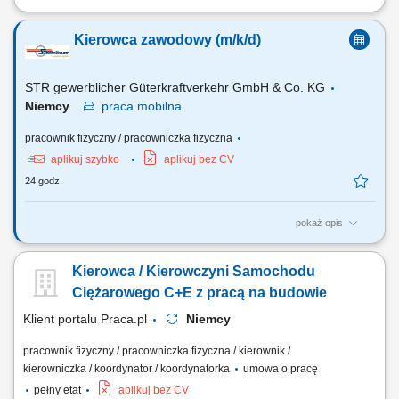
Zadania Realizowanie przewozów dystrybucyjnych artykułów
spożywczych w systemie zmianowym. Obsługa pojazdów ciężarowych z
Kierowca zawodowy (m/k/d)
naczepami lub przyczepami w wybranym trybie pracy: rotacyjnym 2:1
bądź w pełnym wymiarze godzin. Prowadzenie zestawów drogowych
typu tandem na wyznaczonych trasach....
STR gewerblicher Güterkraftverkehr GmbH & Co. KG
Niemcy
praca
mobilna
pracownik fizyczny / pracowniczka fizyczna
aplikuj szybko
aplikuj bez CV
24 godz.
pokaż opis
Twoje obowiązki Przeprowadzanie załadunku i rozładunku;
Przetwarzanie dokumentów transportowych; Czyszczenie naczep
Kierowca / Kierowczyni Samochodu
(silos/cysterna) Utrzymanie pojazdu wewnątrz i na zewnątrz;
Ciężarowego C+E z pracą na budowie
Klient portalu Praca.pl
Niemcy
pracownik fizyczny / pracowniczka fizyczna / kierownik /
kierowniczka / koordynator / koordynatorka
umowa o pracę
pełny etat
aplikuj bez CV