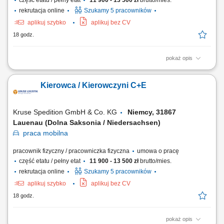
część etatu / pełny etat
11 900 - 13 500 zł
brutto/mies.
rekrutacja online
Szukamy 5 pracowników
aplikuj szybko
aplikuj bez CV
18 godz.
pokaż opis
Zadania Realizowanie przewozów dystrybucyjnych artykułów
spożywczych w systemie zmianowym. Obsługa pojazdów ciężarowych z
Kierowca / Kierowczyni C+E
naczepami lub przyczepami w wybranym trybie pracy: rotacyjnym 2:1
bądź w pełnym wymiarze godzin. Prowadzenie zestawów drogowych
typu tandem na wyznaczonych trasach....
Kruse Spedition GmbH & Co. KG
Niemcy, 31867
Lauenau (Dolna Saksonia / Niedersachsen)
praca
mobilna
pracownik fizyczny / pracowniczka fizyczna
umowa o pracę
część etatu / pełny etat
11 900 - 13 500 zł
brutto/mies.
rekrutacja online
Szukamy 5 pracowników
aplikuj szybko
aplikuj bez CV
18 godz.
pokaż opis