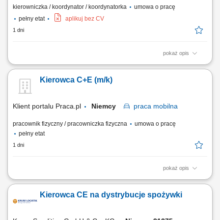
kierowniczka / koordynator / koordynatorka
umowa o pracę
pełny etat
aplikuj bez CV
1 dni
pokaż opis
Prowadzenie pojazdów ciężarowych o DMC pow. 3,5 t z
przyczepami/naczepami w ramach zagranicznych projektów
Kierowca C+E (m/k)
budowlanych. Transport gabarytów, maszyn budowlanych oraz
elementów konstrukcyjnych pomiędzy lokalizacjami wykonawczymi.
Udział w bieżących pracach pomocniczo-logistycznych na terenie...
Klient portalu Praca.pl
Niemcy
praca
mobilna
pracownik fizyczny / pracowniczka fizyczna
umowa o pracę
pełny etat
1 dni
pokaż opis
Sprawne prowadzenie zestawu ciężarowego (ciągnik + naczepa
samowyładowcza) w ruchu krajowym na obszarze Niemiec. Realizacja
Kierowca CE na dystrybucje spożywki
przewozów w oparciu o dzienne godziny jazdy bez konieczności ciągłej
pracy w nocnych porach. Prowadzenie ekologicznych, maksymalnie
czteroletnich ciągników z napędem...