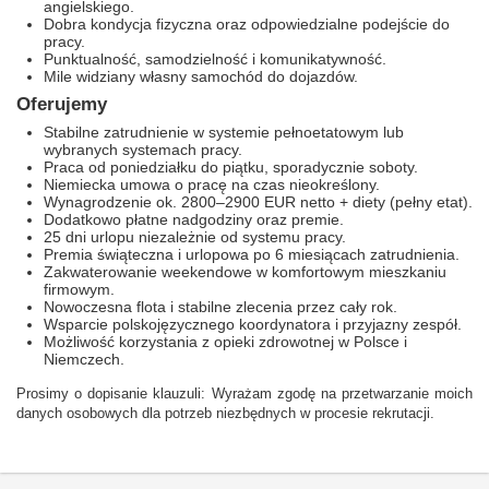
angielskiego.
Dobra kondycja fizyczna oraz odpowiedzialne podejście do
pracy.
Punktualność, samodzielność i komunikatywność.
Mile widziany własny samochód do dojazdów.
Oferujemy
Stabilne zatrudnienie w systemie pełnoetatowym lub
wybranych systemach pracy.
Praca od poniedziałku do piątku, sporadycznie soboty.
Niemiecka umowa o pracę na czas nieokreślony.
Wynagrodzenie ok. 2800–2900 EUR netto + diety (pełny etat).
Dodatkowo płatne nadgodziny oraz premie.
25 dni urlopu niezależnie od systemu pracy.
Premia świąteczna i urlopowa po 6 miesiącach zatrudnienia.
Zakwaterowanie weekendowe w komfortowym mieszkaniu
firmowym.
Nowoczesna flota i stabilne zlecenia przez cały rok.
Wsparcie polskojęzycznego koordynatora i przyjazny zespół.
Możliwość korzystania z opieki zdrowotnej w Polsce i
Niemczech.
Prosimy o dopisanie klauzuli: Wyrażam zgodę na przetwarzanie moich
danych osobowych dla potrzeb niezbędnych w procesie rekrutacji.