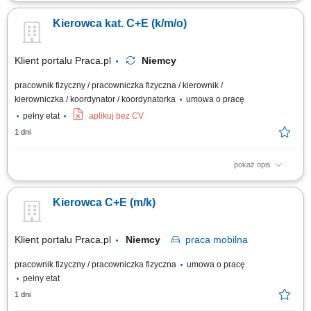
Opis stanowiska Sprawna obsługa transportowa niemieckich projektów
budowlanych poprzez dostarczanie materiałów i ciężkiego sprzętu;
Kierowca kat. C+E (k/m/o)
Współpraca z brygadą na budowie przy operacjach załadunkowych oraz
bieżących pracach terenowych; Optymalne planowanie krótkich tras
przejazdu pomiędzy...
Klient portalu Praca.pl
Niemcy
pracownik fizyczny / pracowniczka fizyczna / kierownik /
kierowniczka / koordynator / koordynatorka
umowa o pracę
pełny etat
aplikuj bez CV
1 dni
pokaż opis
Prowadzenie pojazdów ciężarowych o DMC pow. 3,5 t z
przyczepami/naczepami w ramach zagranicznych projektów
Kierowca C+E (m/k)
budowlanych. Transport gabarytów, maszyn budowlanych oraz
elementów konstrukcyjnych pomiędzy lokalizacjami wykonawczymi.
Udział w bieżących pracach pomocniczo-logistycznych na terenie...
Klient portalu Praca.pl
Niemcy
praca
mobilna
pracownik fizyczny / pracowniczka fizyczna
umowa o pracę
pełny etat
1 dni