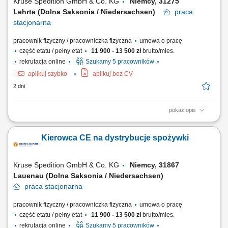
Kruse Spedition GmbH & Co. KG
Niemcy, 31275
Lehrte (Dolna Saksonia / Niedersachsen)
praca
stacjonarna
pracownik fizyczny / pracowniczka fizyczna
umowa o pracę
część etatu / pełny etat
11 900 - 13 500 zł
brutto/mies.
rekrutacja online
Szukamy 5 pracowników
aplikuj szybko
aplikuj bez CV
2 dni
pokaż opis
KOGO POSZUKUJEMY? Kierowcy z mocnymi podstawami języka
niemieckiego posiadającego ważne prawo jazdy kat. C+E oraz
Kierowca CE na dystrybucje spożywki
świadectwo kwalifikacji zawodowej kierowcy (kod 95) na dystrybucje
żywności w systemie zmianowym w 31275 Lehrte / Niemcy w systemie
2:1 lub pełnym wymiarze godzin.
Kruse Spedition GmbH & Co. KG
Niemcy, 31867
Lauenau (Dolna Saksonia / Niedersachsen)
praca
stacjonarna
pracownik fizyczny / pracowniczka fizyczna
umowa o pracę
część etatu / pełny etat
11 900 - 13 500 zł
brutto/mies.
rekrutacja online
Szukamy 5 pracowników