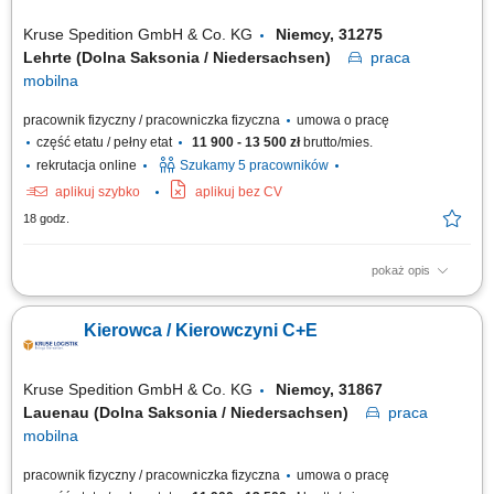
Kruse Spedition GmbH & Co. KG
Niemcy, 31275
Lehrte (Dolna Saksonia / Niedersachsen)
praca
mobilna
pracownik fizyczny / pracowniczka fizyczna
umowa o pracę
część etatu / pełny etat
11 900 - 13 500 zł
brutto/mies.
rekrutacja online
Szukamy 5 pracowników
aplikuj szybko
aplikuj bez CV
18 godz.
pokaż opis
Zadania Realizowanie przewozów dystrybucyjnych artykułów
spożywczych w systemie zmianowym. Obsługa pojazdów ciężarowych z
Kierowca / Kierowczyni C+E
naczepami lub przyczepami w wybranym trybie pracy: rotacyjnym 2:1
bądź w pełnym wymiarze godzin. Prowadzenie zestawów drogowych typu
tandem na wyznaczonych trasach....
Kruse Spedition GmbH & Co. KG
Niemcy, 31867
Lauenau (Dolna Saksonia / Niedersachsen)
praca
mobilna
pracownik fizyczny / pracowniczka fizyczna
umowa o pracę