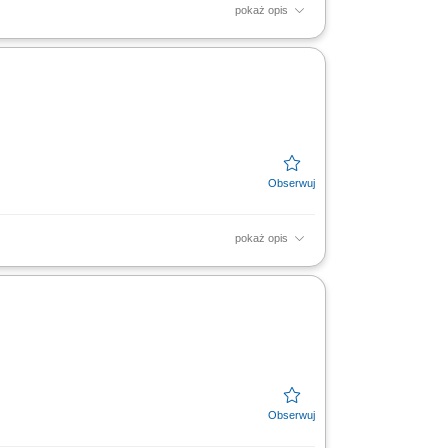
pokaż opis
lizacjami na terenie Niemiec. Obsługa
ach logistycznych i...
pokaż opis
iężkiego sprzętu; Współpraca z brygadą na
zdu pomiędzy...