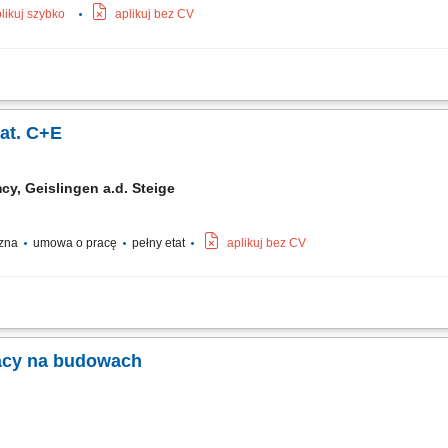
likuj szybko
aplikuj bez CV
i podstawami języka niemieckiego posiadającego ważne prawo jazdy kat. C+E 
ości w systemie zmianowym w 31275 Lehrte / Niemcy w systemie 2:1 lub pełnym w
at. C+E
cy, Geislingen a.d. Steige
czna
umowa o pracę
pełny etat
aplikuj bez CV
chu dalekobieżnym; Zapewnienie terminowej realizacji dostaw i odbiorów; Odpow
oczesnej floty ciężarowej; Przestrzeganie przepisów prawa drogowego oraz standa
racy na budowach
cy