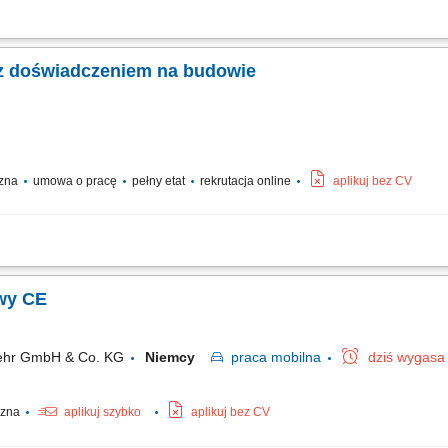
lanych, ciężkich maszyn oraz urządzeń technicznych pomiędzy wyznaczonymi loka
 dbanie o prawidłowe zabezpieczenie ładunku przed drogą. Aktywny udział w prac
 z doświadczeniem na budowie
czna
umowa o pracę
pełny etat
rekrutacja online
aplikuj bez CV
portowa niemieckich projektów budowlanych poprzez dostarczanie materiałów i c
 oraz bieżących pracach terenowych; Optymalne planowanie krótkich tras przeja
wy CE
kehr GmbH & Co. KG
Niemcy
praca
mobilna
dziś wygasa
yczna
aplikuj szybko
aplikuj bez CV