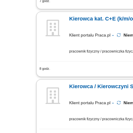
7 godz.
Sprawne prowadzenie zestawu ciężaro
dzienne godziny jazdy bez koniecznośc
Kierowca kat. C+E (k/m/o
Klient portalu Praca.pl
Nie
pracownik fizyczny / pracowniczka fizyc
8 godz.
Prowadzenie pojazdów ciężarowych o D
budowlanych oraz elementów konstrukcy
Kierowca / Kierowczyni
Klient portalu Praca.pl
Nie
pracownik fizyczny / pracowniczka fizyc