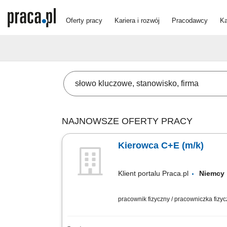
Oferty pracy
Kariera i rozwój
Pracodawcy
Ka
NAJNOWSZE OFERTY PRACY
Kierowca C+E (m/k)
Klient portalu Praca.pl
Niemc
pracownik fizyczny / pracowniczka fizy