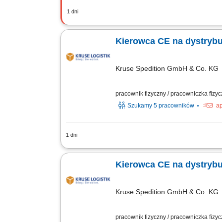
1 dni
Opis stanowiska: wykonywanie przewo
przewozowych oraz przestrzeganie proc
Kierowca CE na dystrybu
Kruse Spedition GmbH & Co. KG
pracownik fizyczny / pracowniczka fizy
Szukamy 5 pracowników
ap
1 dni
KOGO POSZUKUJEMY? Kierowcy z mocnym
kierowcy (kod 95) na dystrybucje żywn
Kierowca CE na dystrybu
Kruse Spedition GmbH & Co. KG
pracownik fizyczny / pracowniczka fizy