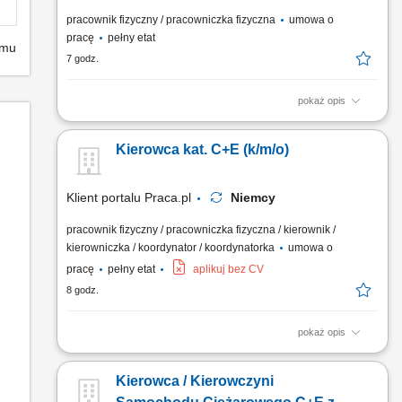
pracownik fizyczny / pracowniczka fizyczna
umowa o
pracę
pełny etat
emu
7 godz.
pokaż opis
Sprawne prowadzenie zestawu ciężarowego (ciągnik +
naczepa samowyładowcza) w ruchu krajowym na obszarze
Kierowca kat. C+E (k/m/o)
Niemiec. Realizacja przewozów w oparciu o dzienne godziny
jazdy bez konieczności ciągłej pracy w nocnych porach.
Prowadzenie ekologicznych, maksymalnie czteroletnich
Klient portalu Praca.pl
Niemcy
ciągników z napędem...
pracownik fizyczny / pracowniczka fizyczna / kierownik /
kierowniczka / koordynator / koordynatorka
umowa o
pracę
pełny etat
aplikuj bez CV
8 godz.
pokaż opis
Prowadzenie pojazdów ciężarowych o DMC pow. 3,5 t z
przyczepami/naczepami w ramach zagranicznych projektów
Kierowca / Kierowczyni
budowlanych. Transport gabarytów, maszyn budowlanych oraz
elementów konstrukcyjnych pomiędzy lokalizacjami