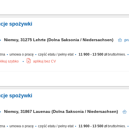
zów zgodnie z ustalonym harmonogramem, odpowiedzialność za proces załadunk
edur bezpieczeństwa, czyszczenie naczep i dbanie o właściwy stan techniczny po
cje spożywki
Niemcy, 31275 Lehrte (Dolna Saksonia / Niedersachsen)
pr
czna
umowa o pracę
część etatu / pełny etat
11 900 - 13 500 zł
brutto/mies.
likuj szybko
aplikuj bez CV
i podstawami języka niemieckiego posiadającego ważne prawo jazdy kat. C+E 
ości w systemie zmianowym w 31275 Lehrte / Niemcy w systemie 2:1 lub pełnym w
cje spożywki
Niemcy, 31867 Lauenau (Dolna Saksonia / Niedersachsen)
czna
umowa o pracę
część etatu / pełny etat
11 900 - 13 500 zł
brutto/mies.