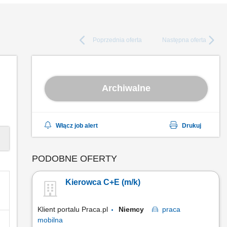
Poprzednia
oferta
Następna
oferta
Archiwalne
Włącz job alert
Drukuj
PODOBNE OFERTY
Kierowca C+E (m/k)
Klient portalu Praca.pl
Niemcy
praca
mobilna