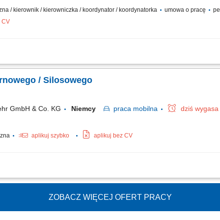
zna / kierownik / kierowniczka / koordynator / koordynatorka
umowa o pracę
pe
z CV
ów z prawem jazdy kat. C+E do pracy na budowach realizowanych na terenie Niem
tu pomiędzy budowami oraz praca na budowie i wsparcie prac logistycznych na mie
rnowego / Silosowego
kehr GmbH & Co. KG
Niemcy
praca
mobilna
dziś wygasa
yczna
aplikuj szybko
aplikuj bez CV
ązanych z transportem towarów w kraju i za granicą. Załadunek i rozładunek towa
towych. Dbanie o czystość i stan techniczny pojazdu, w tym mycie cystern lub silos
ZOBACZ WIĘCEJ OFERT PRACY