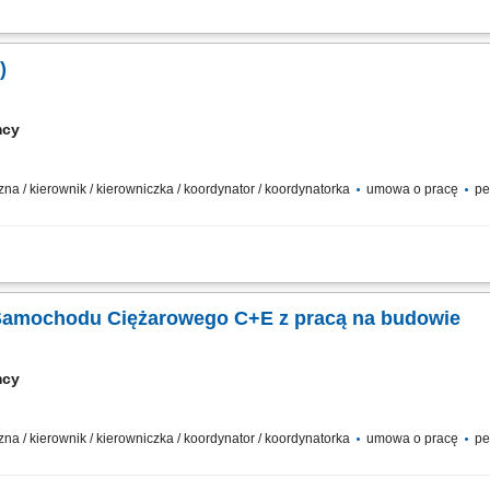
wego (ciągnik + naczepa samowyładowcza) w ruchu krajowym na obszarze Niemie
i ciągłej pracy w nocnych porach. Prowadzenie ekologicznych, maksymalnie cztero
)
mcy
zna / kierownik / kierowniczka / koordynator / koordynatorka
umowa o pracę
pe
MC pow. 3,5 t z przyczepami/naczepami w ramach zagranicznych projektów budo
jnych pomiędzy lokalizacjami wykonawczymi. Udział w bieżących pracach pomocni
 Samochodu Ciężarowego C+E z pracą na budowie
mcy
zna / kierownik / kierowniczka / koordynator / koordynatorka
umowa o pracę
pe