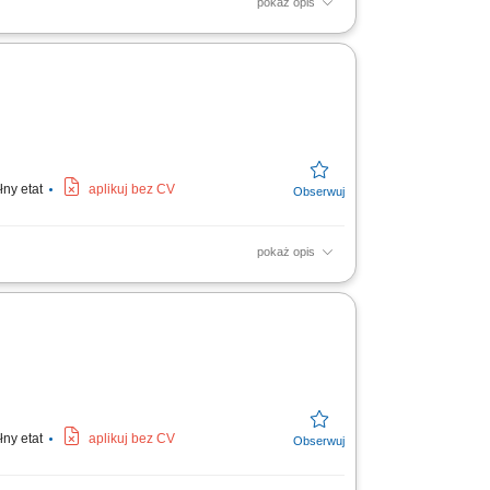
pokaż opis
c. Realizacja przewozów w oparciu o
letnich ciągników z napędem...
łny etat
aplikuj bez CV
pokaż opis
wlanych. Transport gabarytów, maszyn
czo-logistycznych na terenie...
łny etat
aplikuj bez CV