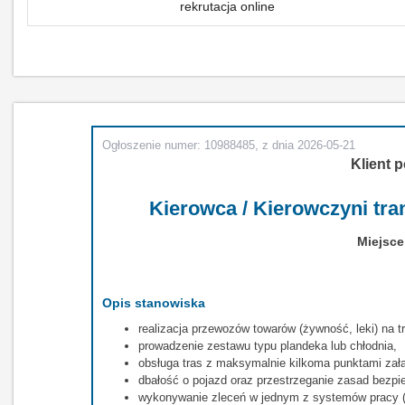
rekrutacja online
Ogłoszenie numer: 10988485, z dnia 2026-05-21
Klient p
Kierowca / Kierowczyni t
Miejsce
Opis stanowiska
realizacja przewozów towarów (żywność, leki) na 
prowadzenie zestawu typu plandeka lub chłodnia,
obsługa tras z maksymalnie kilkoma punktami zał
dbałość o pojazd oraz przestrzeganie zasad bezpi
wykonywanie zleceń w jednym z systemów pracy (m.