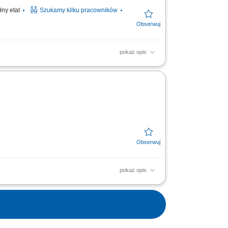
łny etat
Szukamy kilku pracowników
pokaż opis
iec. Do obowiązków będzie należał transport
jscu realizacji...
pokaż opis
ru zgodnie z obowiązującymi standardami.
ów....