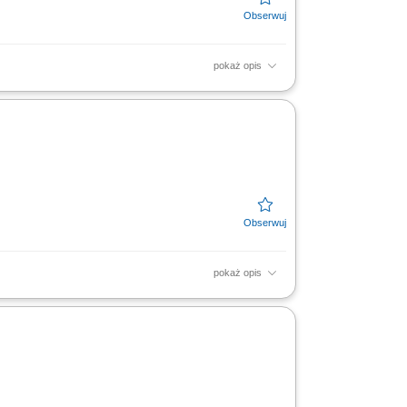
pokaż opis
oraz świadectwo kwalifikacji zawodowej
ymiarze godzin.
pokaż opis
iedzialna obsługa oraz ochrona powierzonego
rdów jakości;