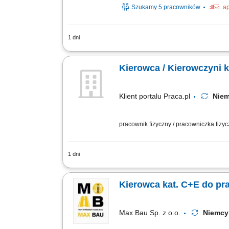
Szukamy 5 pracowników
ap
1 dni
KOGO POSZUKUJEMY? Kierowcy z mocnym
kierowcy (kod 95) na dystrybucje żywn
Kierowca / Kierowczyni k
Klient portalu Praca.pl
Niem
pracownik fizyczny / pracowniczka fizy
1 dni
Transport towarów oraz ładunków w ru
pojazdu i ładunku; Dbałość o stan now
Kierowca kat. C+E do p
Max Bau Sp. z o.o.
Niem