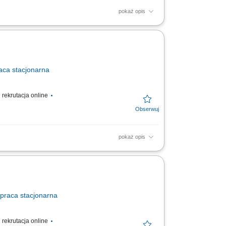
pokaż opis
u i rozładunku, obsługa dokumentów
jazdu, współpraca z zespołem...
aca
stacjonarna
rekrutacja online
pokaż opis
oraz świadectwo kwalifikacji zawodowej
ymiarze godzin.
praca
stacjonarna
rekrutacja online