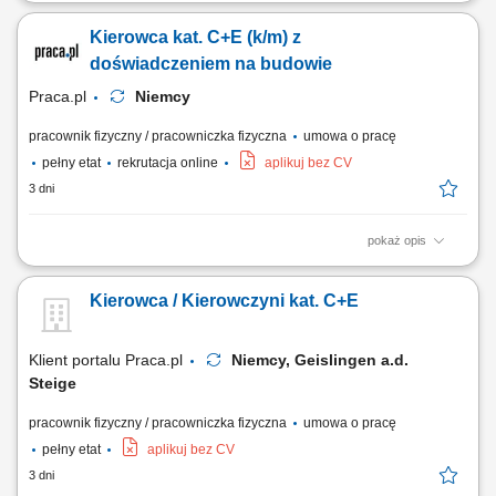
Sprawne prowadzenie zestawu ciężarowego (ciągnik + naczepa
samowyładowcza) w ruchu krajowym na obszarze Niemiec. Realizacja
Kierowca kat. C+E (k/m) z
przewozów w oparciu o dzienne godziny jazdy bez konieczności ciągłej
pracy w nocnych porach. Prowadzenie ekologicznych, maksymalnie
doświadczeniem na budowie
czteroletnich ciągników z napędem...
Praca.pl
Niemcy
pracownik fizyczny / pracowniczka fizyczna
umowa o pracę
pełny etat
rekrutacja online
aplikuj bez CV
3 dni
pokaż opis
Opis stanowiska Sprawna obsługa transportowa niemieckich projektów
budowlanych poprzez dostarczanie materiałów i ciężkiego sprzętu;
Kierowca / Kierowczyni kat. C+E
Współpraca z brygadą na budowie przy operacjach załadunkowych
oraz bieżących pracach terenowych; Optymalne planowanie krótkich
tras przejazdu pomiędzy...
Klient portalu Praca.pl
Niemcy, Geislingen a.d.
Steige
pracownik fizyczny / pracowniczka fizyczna
umowa o pracę
pełny etat
aplikuj bez CV
3 dni