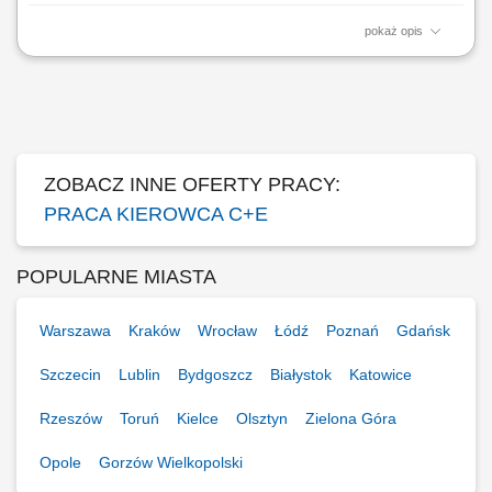
pokaż opis
Transport towarów oraz ładunków w ruchu dalekobieżnym;
Zapewnienie terminowej realizacji dostaw i odbiorów; Odpowiedzialna
obsługa oraz ochrona powierzonego pojazdu i ładunku; Dbałość o stan
nowoczesnej floty ciężarowej; Przestrzeganie przepisów prawa
drogowego oraz standardów jakości;
ZOBACZ INNE OFERTY PRACY:
PRACA KIEROWCA C+E
POPULARNE MIASTA
Warszawa
Kraków
Wrocław
Łódź
Poznań
Gdańsk
Szczecin
Lublin
Bydgoszcz
Białystok
Katowice
Rzeszów
Toruń
Kielce
Olsztyn
Zielona Góra
Opole
Gorzów Wielkopolski