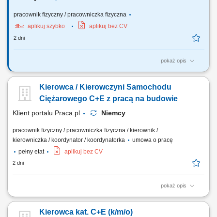
pracownik fizyczny / pracowniczka fizyczna
aplikuj szybko
aplikuj bez CV
2 dni
pokaż opis
Twoje obowiązki Przeprowadzanie załadunku i rozładunku;
Przetwarzanie dokumentów transportowych; Czyszczenie naczep
Kierowca / Kierowczyni Samochodu
(silos/cysterna) Utrzymanie pojazdu wewnątrz i na zewnątrz;
Ciężarowego C+E z pracą na budowie
Klient portalu Praca.pl
Niemcy
pracownik fizyczny / pracowniczka fizyczna / kierownik /
kierowniczka / koordynator / koordynatorka
umowa o pracę
pełny etat
aplikuj bez CV
2 dni
pokaż opis
Bezpieczny transport materiałów budowlanych, ciężkich maszyn oraz
urządzeń technicznych pomiędzy wyznaczonymi lokalizacjami na
Kierowca kat. C+E (k/m/o)
terenie Niemiec. Obsługa powierzonego zestawu ciężarowego oraz