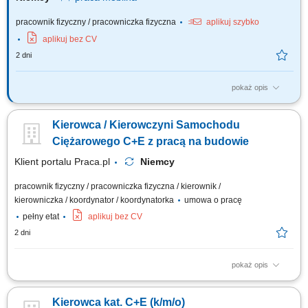
pracownik fizyczny / pracowniczka fizyczna
aplikuj szybko
aplikuj bez CV
2 dni
pokaż opis
Twoje obowiązki Przeprowadzanie załadunku i rozładunku;
Przetwarzanie dokumentów transportowych; Czyszczenie naczep
Kierowca / Kierowczyni Samochodu
(silos/cysterna) Utrzymanie pojazdu wewnątrz i na zewnątrz;
Ciężarowego C+E z pracą na budowie
Klient portalu Praca.pl
Niemcy
pracownik fizyczny / pracowniczka fizyczna / kierownik /
kierowniczka / koordynator / koordynatorka
umowa o pracę
pełny etat
aplikuj bez CV
2 dni
pokaż opis
Bezpieczny transport materiałów budowlanych, ciężkich maszyn oraz
urządzeń technicznych pomiędzy wyznaczonymi lokalizacjami na terenie
Kierowca kat. C+E (k/m/o)
Niemiec. Obsługa powierzonego zestawu ciężarowego oraz dbanie o