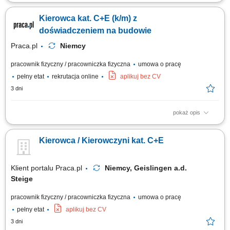
Sprawne prowadzenie zestawu ciężarowego (ciągnik + naczepa
samowyładowcza) w ruchu krajowym na obszarze Niemiec. Realizacja
Kierowca kat. C+E (k/m) z
przewozów w oparciu o dzienne godziny jazdy bez konieczności ciągłej
pracy w nocnych porach. Prowadzenie ekologicznych, maksymalnie
doświadczeniem na budowie
czteroletnich ciągników z napędem...
Praca.pl
Niemcy
pracownik fizyczny / pracowniczka fizyczna
umowa o pracę
pełny etat
rekrutacja online
aplikuj bez CV
3 dni
pokaż opis
Opis stanowiska Sprawna obsługa transportowa niemieckich projektów
budowlanych poprzez dostarczanie materiałów i ciężkiego sprzętu;
Kierowca / Kierowczyni kat. C+E
Współpraca z brygadą na budowie przy operacjach załadunkowych oraz
bieżących pracach terenowych; Optymalne planowanie krótkich tras
przejazdu pomiędzy...
Klient portalu Praca.pl
Niemcy, Geislingen a.d.
Steige
pracownik fizyczny / pracowniczka fizyczna
umowa o pracę
pełny etat
aplikuj bez CV
3 dni