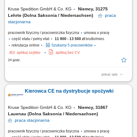
Kruse Spedition GmbH & Co. KG
Niemcy, 31275
Lehrte (Dolna Saksonia / Niedersachsen)
praca
stacjonarna
pracownik fizyczny / pracowniczka fizyczna
umowa o pracę
część etatu / pełny etat
11 900 - 13 500 zł
brutto/mies.
rekrutacja online
Szukamy 5 pracowników
aplikuj szybko
aplikuj bez CV
24 godz.
pokaż opis
KOGO POSZUKUJEMY? Kierowcy z mocnymi podstawami języka
niemieckiego posiadającego ważne prawo jazdy kat. C+E oraz
Kierowca CE na dystrybucje spożywki
świadectwo kwalifikacji zawodowej kierowcy (kod 95) na dystrybucje
żywności w systemie zmianowym w 31275 Lehrte / Niemcy w systemie
2:1 lub pełnym wymiarze godzin.
Kruse Spedition GmbH & Co. KG
Niemcy, 31867
Lauenau (Dolna Saksonia / Niedersachsen)
praca
stacjonarna
pracownik fizyczny / pracowniczka fizyczna
umowa o pracę