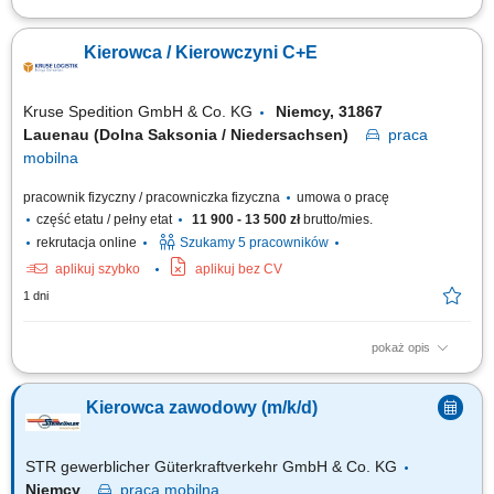
Zadania Realizowanie przewozów dystrybucyjnych artykułów
spożywczych w systemie zmianowym. Obsługa pojazdów ciężarowych z
Kierowca / Kierowczyni C+E
naczepami lub przyczepami w wybranym trybie pracy: rotacyjnym 2:1
bądź w pełnym wymiarze godzin. Prowadzenie zestawów drogowych typu
tandem na wyznaczonych trasach....
Kruse Spedition GmbH & Co. KG
Niemcy, 31867
Lauenau (Dolna Saksonia / Niedersachsen)
praca
mobilna
pracownik fizyczny / pracowniczka fizyczna
umowa o pracę
część etatu / pełny etat
11 900 - 13 500 zł
brutto/mies.
rekrutacja online
Szukamy 5 pracowników
aplikuj szybko
aplikuj bez CV
1 dni
pokaż opis
Zadania Realizowanie przewozów dystrybucyjnych artykułów
spożywczych w systemie zmianowym. Obsługa pojazdów ciężarowych z
Kierowca zawodowy (m/k/d)
naczepami lub przyczepami w wybranym trybie pracy: rotacyjnym 2:1
bądź w pełnym wymiarze godzin. Prowadzenie zestawów drogowych typu
tandem na wyznaczonych trasach....
STR gewerblicher Güterkraftverkehr GmbH & Co. KG
Niemcy
praca
mobilna