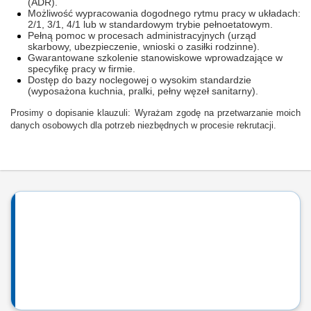
(ADR).
Możliwość wypracowania dogodnego rytmu pracy w układach:
2/1, 3/1, 4/1 lub w standardowym trybie pełnoetatowym.
Pełną pomoc w procesach administracyjnych (urząd
skarbowy, ubezpieczenie, wnioski o zasiłki rodzinne).
Gwarantowane szkolenie stanowiskowe wprowadzające w
specyfikę pracy w firmie.
Dostęp do bazy noclegowej o wysokim standardzie
(wyposażona kuchnia, pralki, pełny węzeł sanitarny).
Prosimy o dopisanie klauzuli: Wyrażam zgodę na przetwarzanie moich
danych osobowych dla potrzeb niezbędnych w procesie rekrutacji.