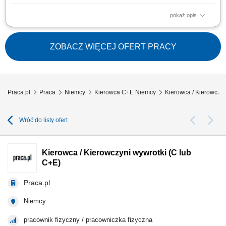
pokaż opis
Transport towarów oraz ładunków w ruchu dalekobieżnym; Zapewnienie
terminowej realizacji dostaw i odbiorów; Odpowiedzialna obsługa oraz
ochrona powierzonego pojazdu i ładunku; Dbałość o stan nowoczesnej
ZOBACZ WIĘCEJ OFERT PRACY
floty ciężarowej; Przestrzeganie przepisów prawa drogowego oraz
standardów jakości;
Praca.pl
Praca
Niemcy
Kierowca C+E Niemcy
Kierowca / Kierowczyn
Wróć do listy ofert
Kierowca / Kierowczyni wywrotki (C lub
C+E)
Praca.pl
Niemcy
pracownik fizyczny / pracowniczka fizyczna