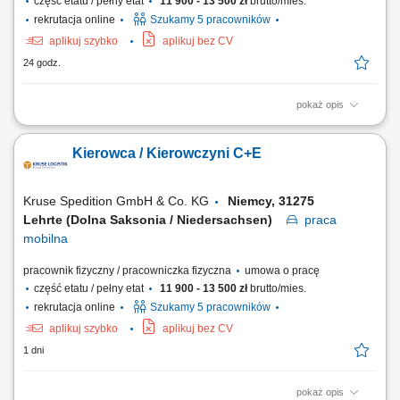
część etatu / pełny etat
11 900 - 13 500 zł
brutto/mies.
rekrutacja online
Szukamy 5 pracowników
aplikuj szybko
aplikuj bez CV
24 godz.
pokaż opis
KOGO POSZUKUJEMY? Kierowcy z mocnymi podstawami języka
niemieckiego posiadającego ważne prawo jazdy kat. C+E oraz
Kierowca / Kierowczyni C+E
świadectwo kwalifikacji zawodowej kierowcy (kod 95) na dystrybucje
żywności w systemie zmianowym w 31275 Lehrte / Niemcy w systemie
2:1 lub pełnym wymiarze godzin.
Kruse Spedition GmbH & Co. KG
Niemcy, 31275
Lehrte (Dolna Saksonia / Niedersachsen)
praca
mobilna
pracownik fizyczny / pracowniczka fizyczna
umowa o pracę
część etatu / pełny etat
11 900 - 13 500 zł
brutto/mies.
rekrutacja online
Szukamy 5 pracowników
aplikuj szybko
aplikuj bez CV
1 dni
pokaż opis