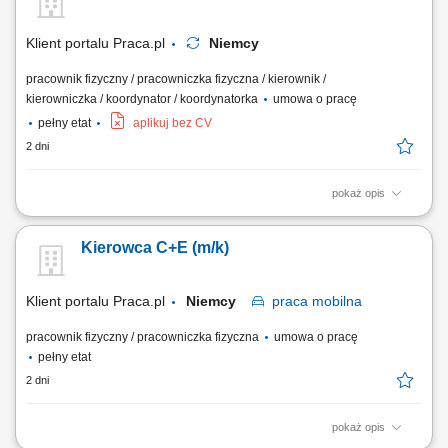
dbanie o prawidłowe zabezpieczenie ładunku przed drogą. Aktywny
udział w pracach logistycznych i...
Klient portalu Praca.pl
Niemcy
pracownik fizyczny / pracowniczka fizyczna / kierownik /
kierowniczka / koordynator / koordynatorka
umowa o pracę
pełny etat
aplikuj bez CV
2 dni
pokaż opis
Prowadzenie pojazdów ciężarowych o DMC pow. 3,5 t z
przyczepami/naczepami w ramach zagranicznych projektów
Kierowca C+E (m/k)
budowlanych. Transport gabarytów, maszyn budowlanych oraz
elementów konstrukcyjnych pomiędzy lokalizacjami wykonawczymi.
Udział w bieżących pracach pomocniczo-logistycznych na terenie...
Klient portalu Praca.pl
Niemcy
praca
mobilna
pracownik fizyczny / pracowniczka fizyczna
umowa o pracę
pełny etat
2 dni
pokaż opis