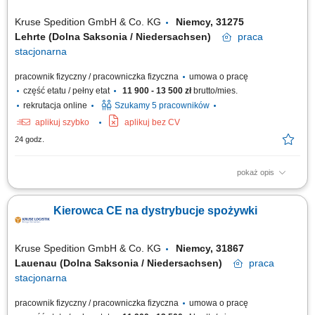
Kruse Spedition GmbH & Co. KG
Niemcy, 31275
Lehrte (Dolna Saksonia / Niedersachsen)
praca
stacjonarna
pracownik fizyczny / pracowniczka fizyczna
umowa o pracę
część etatu / pełny etat
11 900 - 13 500 zł
brutto/mies.
rekrutacja online
Szukamy 5 pracowników
aplikuj szybko
aplikuj bez CV
24 godz.
pokaż opis
KOGO POSZUKUJEMY? Kierowcy z mocnymi podstawami języka
niemieckiego posiadającego ważne prawo jazdy kat. C+E oraz
Kierowca CE na dystrybucje spożywki
świadectwo kwalifikacji zawodowej kierowcy (kod 95) na dystrybucje
żywności w systemie zmianowym w 31275 Lehrte / Niemcy w systemie
2:1 lub pełnym wymiarze godzin.
Kruse Spedition GmbH & Co. KG
Niemcy, 31867
Lauenau (Dolna Saksonia / Niedersachsen)
praca
stacjonarna
pracownik fizyczny / pracowniczka fizyczna
umowa o pracę