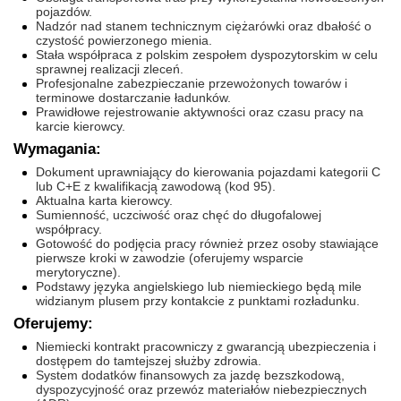
pojazdów.
Nadzór nad stanem technicznym ciężarówki oraz dbałość o
czystość powierzonego mienia.
Stała współpraca z polskim zespołem dyspozytorskim w celu
sprawnej realizacji zleceń.
Profesjonalne zabezpieczanie przewożonych towarów i
terminowe dostarczanie ładunków.
Prawidłowe rejestrowanie aktywności oraz czasu pracy na
karcie kierowcy.
Wymagania:
Dokument uprawniający do kierowania pojazdami kategorii C
lub C+E z kwalifikacją zawodową (kod 95).
Aktualna karta kierowcy.
Sumienność, uczciwość oraz chęć do długofalowej
współpracy.
Gotowość do podjęcia pracy również przez osoby stawiające
pierwsze kroki w zawodzie (oferujemy wsparcie
merytoryczne).
Podstawy języka angielskiego lub niemieckiego będą mile
widzianym plusem przy kontakcie z punktami rozładunku.
Oferujemy:
Niemiecki kontrakt pracowniczy z gwarancją ubezpieczenia i
dostępem do tamtejszej służby zdrowia.
System dodatków finansowych za jazdę bezszkodową,
dyspozycyjność oraz przewóz materiałów niebezpiecznych