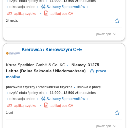
część etatu / pełny etat
11 900 - 13 500 zł
brutto/mies.
rekrutacja online
Szukamy 5 pracowników
aplikuj szybko
aplikuj bez CV
24 godz.
pokaż opis
KOGO POSZUKUJEMY? Kierowcy z mocnymi podstawami języka
niemieckiego posiadającego ważne prawo jazdy kat. C+E oraz
Kierowca / Kierowczyni C+E
świadectwo kwalifikacji zawodowej kierowcy (kod 95) na dystrybucje
żywności w systemie zmianowym w 31275 Lehrte / Niemcy w systemie
2:1 lub pełnym wymiarze godzin.
Kruse Spedition GmbH & Co. KG
Niemcy, 31275
Lehrte (Dolna Saksonia / Niedersachsen)
praca
mobilna
pracownik fizyczny / pracowniczka fizyczna
umowa o pracę
część etatu / pełny etat
11 900 - 13 500 zł
brutto/mies.
rekrutacja online
Szukamy 5 pracowników
aplikuj szybko
aplikuj bez CV
1 dni
pokaż opis