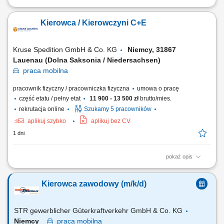
Zadania Realizowanie przewozów dystrybucyjnych artykułów
spożywczych w systemie zmianowym. Obsługa pojazdów ciężarowych z
Kierowca / Kierowczyni C+E
naczepami lub przyczepami w wybranym trybie pracy: rotacyjnym 2:1
bądź w pełnym wymiarze godzin. Prowadzenie zestawów drogowych
typu tandem na wyznaczonych trasach....
Kruse Spedition GmbH & Co. KG
Niemcy, 31867
Lauenau (Dolna Saksonia / Niedersachsen)
praca
mobilna
pracownik fizyczny / pracowniczka fizyczna
umowa o pracę
część etatu / pełny etat
11 900 - 13 500 zł
brutto/mies.
rekrutacja online
Szukamy 5 pracowników
aplikuj szybko
aplikuj bez CV
1 dni
pokaż opis
Zadania Realizowanie przewozów dystrybucyjnych artykułów
spożywczych w systemie zmianowym. Obsługa pojazdów ciężarowych z
Kierowca zawodowy (m/k/d)
naczepami lub przyczepami w wybranym trybie pracy: rotacyjnym 2:1
bądź w pełnym wymiarze godzin. Prowadzenie zestawów drogowych
typu tandem na wyznaczonych trasach....
STR gewerblicher Güterkraftverkehr GmbH & Co. KG
Niemcy
praca
mobilna