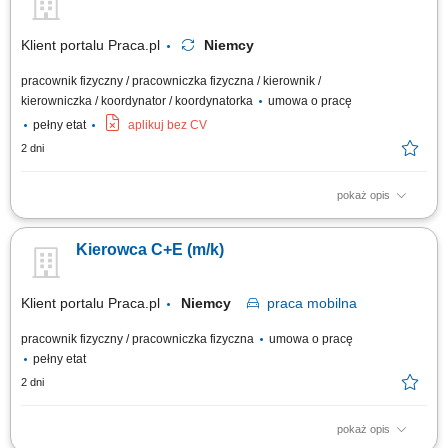
prawidłowe zabezpieczenie ładunku przed drogą. Aktywny udział w
pracach logistycznych i...
Klient portalu Praca.pl
Niemcy
pracownik fizyczny / pracowniczka fizyczna / kierownik /
kierowniczka / koordynator / koordynatorka
umowa o pracę
pełny etat
aplikuj bez CV
2 dni
pokaż opis
Prowadzenie pojazdów ciężarowych o DMC pow. 3,5 t z
przyczepami/naczepami w ramach zagranicznych projektów
Kierowca C+E (m/k)
budowlanych. Transport gabarytów, maszyn budowlanych oraz
elementów konstrukcyjnych pomiędzy lokalizacjami wykonawczymi.
Udział w bieżących pracach pomocniczo-logistycznych na terenie...
Klient portalu Praca.pl
Niemcy
praca
mobilna
pracownik fizyczny / pracowniczka fizyczna
umowa o pracę
pełny etat
2 dni
pokaż opis