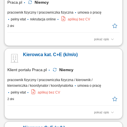
Praca.pl
Niemcy
pracownik fizyczny / pracowniczka fizyczna
umowa o pracę
pełny etat
rekrutacja online
aplikuj bez CV
2 dni
pokaż opis
Opis stanowiska Sprawna obsługa transportowa niemieckich projektów
budowlanych poprzez dostarczanie materiałów i ciężkiego sprzętu;
Kierowca kat. C+E (k/m/o)
Współpraca z brygadą na budowie przy operacjach załadunkowych
oraz bieżących pracach terenowych; Optymalne planowanie krótkich
tras przejazdu pomiędzy...
Klient portalu Praca.pl
Niemcy
pracownik fizyczny / pracowniczka fizyczna / kierownik /
kierowniczka / koordynator / koordynatorka
umowa o pracę
pełny etat
aplikuj bez CV
2 dni
pokaż opis
Prowadzenie pojazdów ciężarowych o DMC pow. 3,5 t z
przyczepami/naczepami w ramach zagranicznych projektów