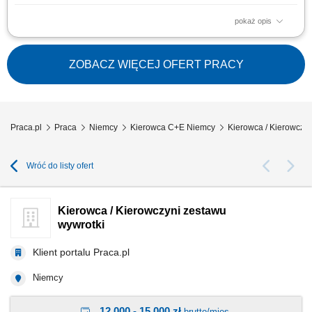
pokaż opis
Transport towarów oraz ładunków w ruchu dalekobieżnym; Zapewnienie
terminowej realizacji dostaw i odbiorów; Odpowiedzialna obsługa oraz
ochrona powierzonego pojazdu i ładunku; Dbałość o stan nowoczesnej
ZOBACZ WIĘCEJ OFERT PRACY
floty ciężarowej; Przestrzeganie przepisów prawa drogowego oraz
standardów jakości;
Praca.pl
Praca
Niemcy
Kierowca C+E Niemcy
Kierowca / Kierowczyn
Wróć do listy ofert
Kierowca / Kierowczyni zestawu
wywrotki
Klient portalu Praca.pl
Niemcy
12 000 - 15 000 zł
brutto/mies.