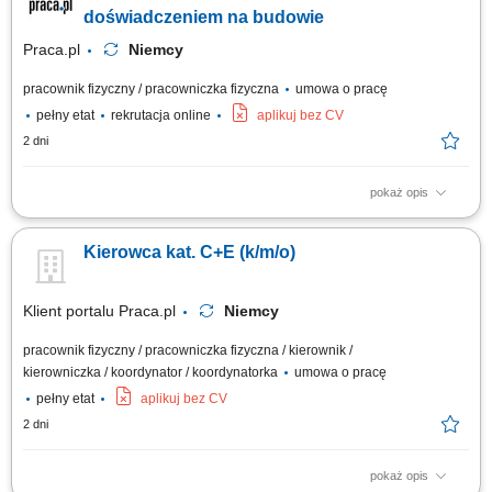
prawidłowe zabezpieczenie ładunku przed drogą. Aktywny udział w
doświadczeniem na budowie
pracach logistycznych i...
Praca.pl
Niemcy
pracownik fizyczny / pracowniczka fizyczna
umowa o pracę
pełny etat
rekrutacja online
aplikuj bez CV
2 dni
pokaż opis
Opis stanowiska Sprawna obsługa transportowa niemieckich projektów
budowlanych poprzez dostarczanie materiałów i ciężkiego sprzętu;
Kierowca kat. C+E (k/m/o)
Współpraca z brygadą na budowie przy operacjach załadunkowych oraz
bieżących pracach terenowych; Optymalne planowanie krótkich tras
przejazdu pomiędzy...
Klient portalu Praca.pl
Niemcy
pracownik fizyczny / pracowniczka fizyczna / kierownik /
kierowniczka / koordynator / koordynatorka
umowa o pracę
pełny etat
aplikuj bez CV
2 dni
pokaż opis