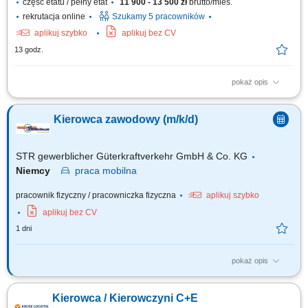
część etatu / pełny etat
11 900 - 13 500 zł
brutto/mies.
rekrutacja online
Szukamy 5 pracowników
aplikuj szybko
aplikuj bez CV
13 godz.
pokaż opis
KOGO POSZUKUJEMY? Kierowcy z mocnymi podstawami języka
niemieckiego posiadającego ważne prawo jazdy kat. C+E oraz
Kierowca zawodowy (m/k/d)
świadectwo kwalifikacji zawodowej kierowcy (kod 95) na dystrybucje
żywności w systemie zmianowym w 31275 Lehrte / Niemcy w systemie
2:1 lub pełnym wymiarze godzin.
STR gewerblicher Güterkraftverkehr GmbH & Co. KG
Niemcy
praca
mobilna
pracownik fizyczny / pracowniczka fizyczna
aplikuj szybko
aplikuj bez CV
1 dni
pokaż opis
Twoje obowiązki Przeprowadzanie załadunku i rozładunku;
Przetwarzanie dokumentów transportowych; Czyszczenie naczep
Kierowca / Kierowczyni C+E
(silos/cysterna) Utrzymanie pojazdu wewnątrz i na zewnątrz;