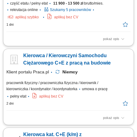
część etatu / pełny etat
11 900 - 13 500 zł
brutto/mies.
rekrutacja online
Szukamy 5 pracowników
aplikuj szybko
aplikuj bez CV
1 dni
pokaż opis
Zadania Realizowanie przewozów dystrybucyjnych artykułów
spożywczych w systemie zmianowym. Obsługa pojazdów ciężarowych z
Kierowca / Kierowczyni Samochodu
naczepami lub przyczepami w wybranym trybie pracy: rotacyjnym 2:1
bądź w pełnym wymiarze godzin. Prowadzenie zestawów drogowych typu
Ciężarowego C+E z pracą na budowie
tandem na wyznaczonych trasach....
Klient portalu Praca.pl
Niemcy
pracownik fizyczny / pracowniczka fizyczna / kierownik /
kierowniczka / koordynator / koordynatorka
umowa o pracę
pełny etat
aplikuj bez CV
2 dni
pokaż opis
Bezpieczny transport materiałów budowlanych, ciężkich maszyn oraz
urządzeń technicznych pomiędzy wyznaczonymi lokalizacjami na terenie
Kierowca kat. C+E (k/m) z
Niemiec. Obsługa powierzonego zestawu ciężarowego oraz dbanie o