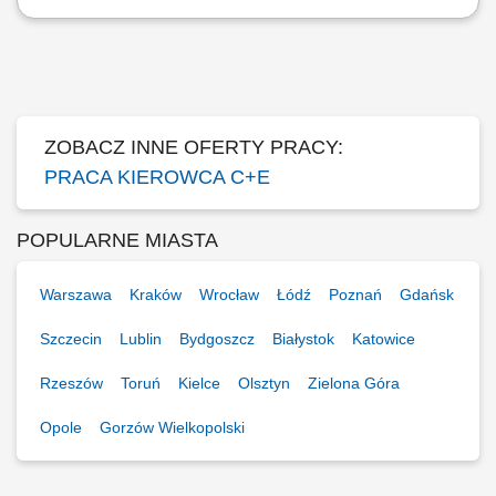
Transport towarów oraz ładunków w ruchu dalekobieżnym;
Zapewnienie terminowej realizacji dostaw i odbiorów; Odpowiedzialna
obsługa oraz ochrona powierzonego pojazdu i ładunku; Dbałość o stan
nowoczesnej floty ciężarowej; Przestrzeganie przepisów prawa
drogowego oraz standardów jakości;
ZOBACZ INNE OFERTY PRACY:
PRACA KIEROWCA C+E
POPULARNE MIASTA
Warszawa
Kraków
Wrocław
Łódź
Poznań
Gdańsk
Szczecin
Lublin
Bydgoszcz
Białystok
Katowice
Rzeszów
Toruń
Kielce
Olsztyn
Zielona Góra
Opole
Gorzów Wielkopolski