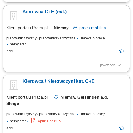
Prowadzenie pojazdów ciężarowych o DMC pow. 3,5 t z
przyczepami/naczepami w ramach zagranicznych projektów
Kierowca C+E (m/k)
budowlanych. Transport gabarytów, maszyn budowlanych oraz
elementów konstrukcyjnych pomiędzy lokalizacjami wykonawczymi.
Udział w bieżących pracach pomocniczo-logistycznych na terenie...
Klient portalu Praca.pl
Niemcy
praca
mobilna
pracownik fizyczny / pracowniczka fizyczna
umowa o pracę
pełny etat
2 dni
pokaż opis
Sprawne prowadzenie zestawu ciężarowego (ciągnik + naczepa
samowyładowcza) w ruchu krajowym na obszarze Niemiec. Realizacja
Kierowca / Kierowczyni kat. C+E
przewozów w oparciu o dzienne godziny jazdy bez konieczności ciągłej
pracy w nocnych porach. Prowadzenie ekologicznych, maksymalnie
czteroletnich ciągników z napędem...
Klient portalu Praca.pl
Niemcy, Geislingen a.d.
Steige
pracownik fizyczny / pracowniczka fizyczna
umowa o pracę
pełny etat
aplikuj bez CV
3 dni