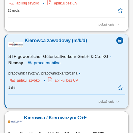
aplikuj szybko
aplikuj bez CV
13 godz.
pokaż opis
KOGO POSZUKUJEMY? Kierowcy z mocnymi podstawami języka
niemieckiego posiadającego ważne prawo jazdy kat. C+E oraz
Kierowca zawodowy (m/k/d)
świadectwo kwalifikacji zawodowej kierowcy (kod 95) na dystrybucje
żywności w systemie zmianowym w 31275 Lehrte / Niemcy w systemie
2:1 lub pełnym wymiarze godzin.
STR gewerblicher Güterkraftverkehr GmbH & Co. KG
Niemcy
praca
mobilna
pracownik fizyczny / pracowniczka fizyczna
aplikuj szybko
aplikuj bez CV
1 dni
pokaż opis
Twoje obowiązki Przeprowadzanie załadunku i rozładunku;
Przetwarzanie dokumentów transportowych; Czyszczenie naczep
Kierowca / Kierowczyni C+E
(silos/cysterna) Utrzymanie pojazdu wewnątrz i na zewnątrz;