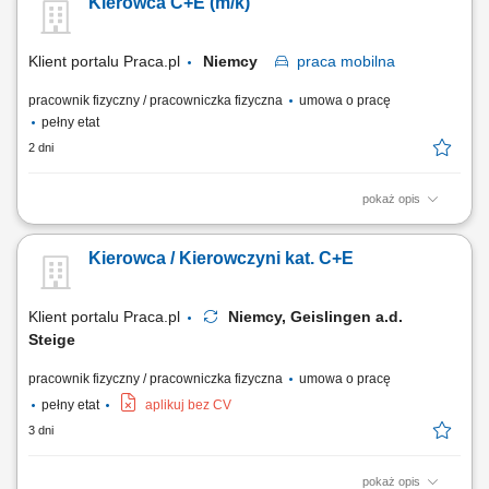
Kierowca C+E (m/k)
budowlanych. Transport gabarytów, maszyn budowlanych oraz
elementów konstrukcyjnych pomiędzy lokalizacjami wykonawczymi.
Udział w bieżących pracach pomocniczo-logistycznych na terenie...
Klient portalu Praca.pl
Niemcy
praca
mobilna
pracownik fizyczny / pracowniczka fizyczna
umowa o pracę
pełny etat
2 dni
pokaż opis
Sprawne prowadzenie zestawu ciężarowego (ciągnik + naczepa
samowyładowcza) w ruchu krajowym na obszarze Niemiec. Realizacja
Kierowca / Kierowczyni kat. C+E
przewozów w oparciu o dzienne godziny jazdy bez konieczności ciągłej
pracy w nocnych porach. Prowadzenie ekologicznych, maksymalnie
czteroletnich ciągników z napędem...
Klient portalu Praca.pl
Niemcy, Geislingen a.d.
Steige
pracownik fizyczny / pracowniczka fizyczna
umowa o pracę
pełny etat
aplikuj bez CV
3 dni
pokaż opis