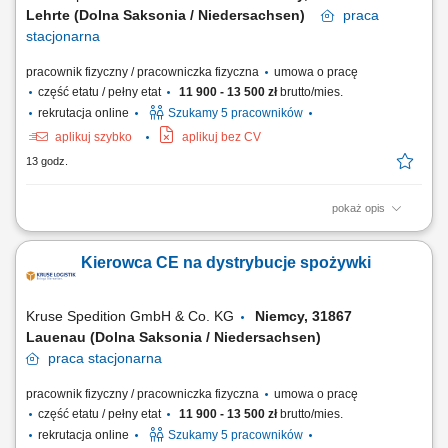
Lehrte (Dolna Saksonia / Niedersachsen)
praca
stacjonarna
pracownik fizyczny / pracowniczka fizyczna
umowa o pracę
część etatu / pełny etat
11 900 - 13 500 zł
brutto/mies.
rekrutacja online
Szukamy 5 pracowników
aplikuj szybko
aplikuj bez CV
13 godz.
pokaż opis
KOGO POSZUKUJEMY? Kierowcy z mocnymi podstawami języka
niemieckiego posiadającego ważne prawo jazdy kat. C+E oraz
Kierowca CE na dystrybucje spożywki
świadectwo kwalifikacji zawodowej kierowcy (kod 95) na dystrybucje
żywności w systemie zmianowym w 31275 Lehrte / Niemcy w systemie
2:1 lub pełnym wymiarze godzin.
Kruse Spedition GmbH & Co. KG
Niemcy, 31867
Lauenau (Dolna Saksonia / Niedersachsen)
praca
stacjonarna
pracownik fizyczny / pracowniczka fizyczna
umowa o pracę
część etatu / pełny etat
11 900 - 13 500 zł
brutto/mies.
rekrutacja online
Szukamy 5 pracowników