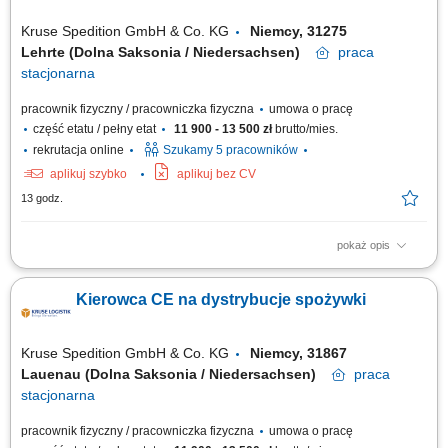
Kruse Spedition GmbH & Co. KG
Niemcy, 31275
Lehrte (Dolna Saksonia / Niedersachsen)
praca
stacjonarna
pracownik fizyczny / pracowniczka fizyczna
umowa o pracę
część etatu / pełny etat
11 900 - 13 500 zł
brutto/mies.
rekrutacja online
Szukamy 5 pracowników
aplikuj szybko
aplikuj bez CV
13 godz.
pokaż opis
KOGO POSZUKUJEMY? Kierowcy z mocnymi podstawami języka
niemieckiego posiadającego ważne prawo jazdy kat. C+E oraz
Kierowca CE na dystrybucje spożywki
świadectwo kwalifikacji zawodowej kierowcy (kod 95) na dystrybucje
żywności w systemie zmianowym w 31275 Lehrte / Niemcy w systemie
2:1 lub pełnym wymiarze godzin.
Kruse Spedition GmbH & Co. KG
Niemcy, 31867
Lauenau (Dolna Saksonia / Niedersachsen)
praca
stacjonarna
pracownik fizyczny / pracowniczka fizyczna
umowa o pracę