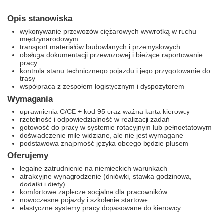
Opis stanowiska
wykonywanie przewozów ciężarowych wywrotką w ruchu
międzynarodowym
transport materiałów budowlanych i przemysłowych
obsługa dokumentacji przewozowej i bieżące raportowanie
pracy
kontrola stanu technicznego pojazdu i jego przygotowanie do
trasy
współpraca z zespołem logistycznym i dyspozytorem
Wymagania
uprawnienia C/CE + kod 95 oraz ważna karta kierowcy
rzetelność i odpowiedzialność w realizacji zadań
gotowość do pracy w systemie rotacyjnym lub pełnoetatowym
doświadczenie mile widziane, ale nie jest wymagane
podstawowa znajomość języka obcego będzie plusem
Oferujemy
legalne zatrudnienie na niemieckich warunkach
atrakcyjne wynagrodzenie (dniówki, stawka godzinowa,
dodatki i diety)
komfortowe zaplecze socjalne dla pracowników
nowoczesne pojazdy i szkolenie startowe
elastyczne systemy pracy dopasowane do kierowcy