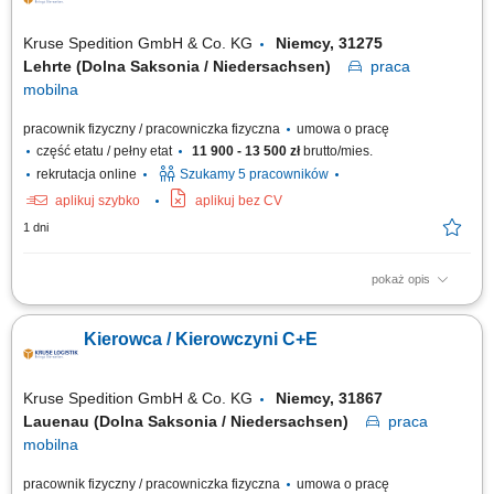
Kruse Spedition GmbH & Co. KG
Niemcy, 31275
Lehrte (Dolna Saksonia / Niedersachsen)
praca
mobilna
pracownik fizyczny / pracowniczka fizyczna
umowa o pracę
część etatu / pełny etat
11 900 - 13 500 zł
brutto/mies.
rekrutacja online
Szukamy 5 pracowników
aplikuj szybko
aplikuj bez CV
1 dni
pokaż opis
Zadania Realizowanie przewozów dystrybucyjnych artykułów
spożywczych w systemie zmianowym. Obsługa pojazdów ciężarowych z
Kierowca / Kierowczyni C+E
naczepami lub przyczepami w wybranym trybie pracy: rotacyjnym 2:1
bądź w pełnym wymiarze godzin. Prowadzenie zestawów drogowych typu
tandem na wyznaczonych trasach....
Kruse Spedition GmbH & Co. KG
Niemcy, 31867
Lauenau (Dolna Saksonia / Niedersachsen)
praca
mobilna
pracownik fizyczny / pracowniczka fizyczna
umowa o pracę