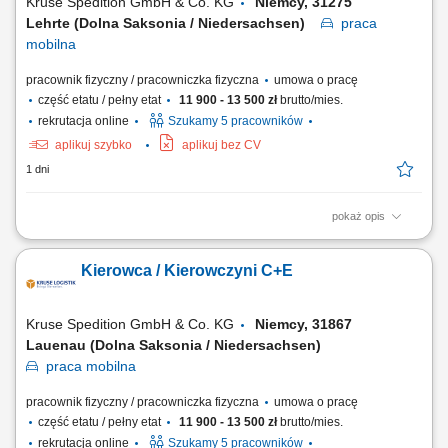
Kruse Spedition GmbH & Co. KG
Niemcy, 31275
Lehrte (Dolna Saksonia / Niedersachsen)
praca
mobilna
pracownik fizyczny / pracowniczka fizyczna
umowa o pracę
część etatu / pełny etat
11 900 - 13 500 zł
brutto/mies.
rekrutacja online
Szukamy 5 pracowników
aplikuj szybko
aplikuj bez CV
1 dni
pokaż opis
Zadania Realizowanie przewozów dystrybucyjnych artykułów
spożywczych w systemie zmianowym. Obsługa pojazdów ciężarowych z
Kierowca / Kierowczyni C+E
naczepami lub przyczepami w wybranym trybie pracy: rotacyjnym 2:1
bądź w pełnym wymiarze godzin. Prowadzenie zestawów drogowych
typu tandem na wyznaczonych trasach....
Kruse Spedition GmbH & Co. KG
Niemcy, 31867
Lauenau (Dolna Saksonia / Niedersachsen)
praca
mobilna
pracownik fizyczny / pracowniczka fizyczna
umowa o pracę
część etatu / pełny etat
11 900 - 13 500 zł
brutto/mies.
rekrutacja online
Szukamy 5 pracowników