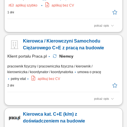
aplikuj szybko
aplikuj bez CV
1 dni
pokaż opis
Zadania Realizowanie przewozów dystrybucyjnych artykułów
spożywczych w systemie zmianowym. Obsługa pojazdów ciężarowych z
Kierowca / Kierowczyni Samochodu
naczepami lub przyczepami w wybranym trybie pracy: rotacyjnym 2:1
bądź w pełnym wymiarze godzin. Prowadzenie zestawów drogowych
Ciężarowego C+E z pracą na budowie
typu tandem na wyznaczonych trasach....
Klient portalu Praca.pl
Niemcy
pracownik fizyczny / pracowniczka fizyczna / kierownik /
kierowniczka / koordynator / koordynatorka
umowa o pracę
pełny etat
aplikuj bez CV
2 dni
pokaż opis
Bezpieczny transport materiałów budowlanych, ciężkich maszyn oraz
urządzeń technicznych pomiędzy wyznaczonymi lokalizacjami na
Kierowca kat. C+E (k/m) z
terenie Niemiec. Obsługa powierzonego zestawu ciężarowego oraz
dbanie o prawidłowe zabezpieczenie ładunku przed drogą. Aktywny
doświadczeniem na budowie
udział w pracach logistycznych i...