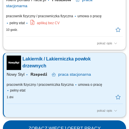
stacjonarna
pracownik fizyczny / pracowniczka fizyczna
umowa o pracę
pełny etat
aplikuj bez CV
10 godz.
pokaż opis
Malowanie proszkowe elementów stalowych i aluminiowych;
Przygotowanie, transport i kontrola detali przed i po lakierowaniu;
Lakiernik / Lakierniczka powłok
Kontrola jakości powłoki (wizualna oraz pomiar grubości) Obsługa,
konserwacja i dbanie o stan urządzeń lakierniczych; Utrzymywanie
drzewnych
czystości na stanowisku oraz...
Nowy Styl
Rzepedź
praca
stacjonarna
pracownik fizyczny / pracowniczka fizyczna
umowa o pracę
pełny etat
1 dni
pokaż opis
Twój zakres obowiązków: uszlachetnianie powierzchni wyrobów z
drewna przez stosowanie procesu bejcowania, lakierowania i
impregnacji obsługa linii lakierniczej szlifowanie międzyoperacyjne
ZOBACZ WIĘCEJ OFERT PRACY