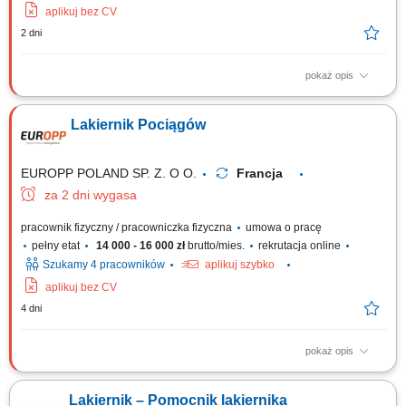
aplikuj bez CV
2 dni
pokaż opis
Zadania Lakierowanie pociągów oraz wagonów osobowych w kabinie
lakierniczej zgodnie ze specyfikacją klienta; Przygotowywanie
Lakiernik Pociągów
powierzchni pod lakierowanie, w tym szlifowanie, maskowanie oraz
odtłuszczanie elementów; Dobieranie komponentów oraz samodzielne
mieszanie farb i lakierów; Kontrola...
EUROPP POLAND SP. Z. O O.
Francja
za 2 dni wygasa
pracownik fizyczny / pracowniczka fizyczna
umowa o pracę
pełny etat
14 000 - 16 000 zł
brutto/mies.
rekrutacja online
Szukamy 4 pracowników
aplikuj szybko
aplikuj bez CV
4 dni
pokaż opis
Nasz klient to firma skupiająca się na produkcji nowoczesnych składów
kolejowych różnego rodzaju, m.in. wagonów metra, tramwajów oraz
Lakiernik – Pomocnik lakiernika
pociągów wysokich prędkości. Aktualnie poszukują doświadczonych