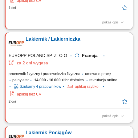
aplikuj bez CV
1 dni
pokaż opis
Zadania Wykonywanie prac lakierniczych w specjalistycznej kabinie na
pociągach i wagonach pasażerskich; Prace przygotowawcze przed
Lakiernik / Lakierniczka
lakierowaniem: czyszczenie, odtłuszczanie, szlifowanie oraz oklejanie
powierzchni; Przygotowywanie mieszanek lakierniczych według
określonych receptur i wymagań...
EUROPP POLAND SP. Z. O O.
Francja
za 2 dni wygasa
pracownik fizyczny / pracowniczka fizyczna
umowa o pracę
pełny etat
14 000 - 16 000 zł
brutto/mies.
rekrutacja online
Szukamy 4 pracowników
aplikuj szybko
aplikuj bez CV
2 dni
pokaż opis
Zadania Lakierowanie pociągów oraz wagonów osobowych w kabinie
lakierniczej zgodnie ze specyfikacją klienta; Przygotowywanie
Lakiernik Pociągów
powierzchni pod lakierowanie, w tym szlifowanie, maskowanie oraz