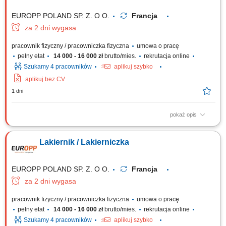
EUROPP POLAND SP. Z. O O.
Francja
za 2 dni wygasa
pracownik fizyczny / pracowniczka fizyczna
umowa o pracę
pełny etat
14 000 - 16 000 zł
brutto/mies.
rekrutacja online
Szukamy 4 pracowników
aplikuj szybko
aplikuj bez CV
1 dni
pokaż opis
Zadania Wykonywanie prac lakierniczych w specjalistycznej kabinie na
pociągach i wagonach pasażerskich; Prace przygotowawcze przed
Lakiernik / Lakierniczka
lakierowaniem: czyszczenie, odtłuszczanie, szlifowanie oraz oklejanie
powierzchni; Przygotowywanie mieszanek lakierniczych według
określonych receptur i wymagań...
EUROPP POLAND SP. Z. O O.
Francja
za 2 dni wygasa
pracownik fizyczny / pracowniczka fizyczna
umowa o pracę
pełny etat
14 000 - 16 000 zł
brutto/mies.
rekrutacja online
Szukamy 4 pracowników
aplikuj szybko