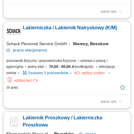
pokaż opis
Opis stanowiska: przygotowywanie powierzchni do malowania, w tym
czyszczenie, szpachlowanie, oklejanie; malowanie przy użyciu pistoletu
Lakierniczka / Lakiernik Natryskowy (K/M)
natryskowego; utrzymywanie sprzętu w dobrym stanie i czyszczenie
narzędzi po użyciu; wykonywanie poprawek malarskich i drobnych
napraw powłok lakierniczych.
Schack Personal Service GmbH
Niemcy, Beeskow
praca
stacjonarna
pracownik fizyczny / pracowniczka fizyczna
umowa o pracę /
agencyjna
pełny etat
70,00 - 80,00 zł
brutto/godz.
rekrutacja
online
Szukamy 5 pracowników
aplikuj szybko
aplikuj bez CV
10 godz.
pokaż opis
Zakres obowiązków: Lakierowanie konstrukcji stalowych z
wykorzystaniem metod Airless oraz natrysku na mokro. Przygotowywanie
Lakiernik Proszkowy / Lakierniczka
powierzchni do malowania poprzez czyszczenie, szlifowanie,
odtłuszczanie i maskowanie. Przygotowywanie oraz mieszanie farb i
Proszkowa
materiałów lakierniczych zgodnie z...
Klient portalu Praca.pl
Pruszków
praca