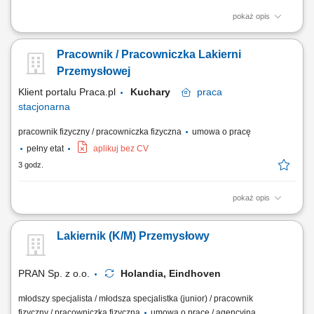
pokaż opis
OPIS STANOWISKA: malowanie natryskowe pistoletem; poprawki
malarskie – kontenery na ciągniki siodłowe; prace przygotowawcze
Pracownik / Pracowniczka Lakierni
przed malowaniem – czyszczenie, szpachlowanie, oklejanie;
wykonywanie napraw powłok lakierniczych. WYMAGANIA:
Przemysłowej
doświadczenie zawodowe – mile widziane; znajomość lub...
Klient portalu Praca.pl
Kuchary
praca
stacjonarna
pracownik fizyczny / pracowniczka fizyczna
umowa o pracę
pełny etat
aplikuj bez CV
3 godz.
pokaż opis
Obsługa oraz kontrola pracy maszyn i linii lakierniczej.
Przygotowywanie elementów aluminiowych i stalowych do procesu
Lakiernik (K/M) Przemysłowy
lakierowania. Ustawianie parametrów urządzeń zgodnie z
wymaganiami produkcji. Kontrola jakości wykonanych powłok
lakierniczych. Realizacja zleceń produkcyjnych zgodnie z...
PRAN Sp. z o.o.
Holandia, Eindhoven
młodszy specjalista / młodsza specjalistka (junior) / pracownik
fizyczny / pracowniczka fizyczna
umowa o pracę / agencyjna