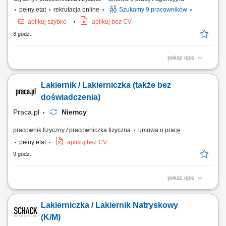
pełny etat
rekrutacja online
Szukamy 9 pracowników
aplikuj szybko
aplikuj bez CV
8 godz.
pokaż opis
Zakres obowiązków: To będziesz robić: zabezpieczać i maskować
elementy podwozia przed lakierowaniem; przygotowywać powierzchnie
Lakiernik / Lakierniczka (także bez
poprzez szlifowanie i inne prace obróbkowe; ręcznie nakładać
równomierną warstwę farby przemysłowej metodą natryskową;
doświadczenia)
kontrolować jakość oraz grubość...
Praca.pl
Niemcy
pracownik fizyczny / pracowniczka fizyczna
umowa o pracę
pełny etat
aplikuj bez CV
9 godz.
pokaż opis
Opis stanowiska: przygotowywanie powierzchni do malowania, w tym
czyszczenie, szpachlowanie, oklejanie; malowanie przy użyciu pistoletu
Lakierniczka / Lakiernik Natryskowy
natryskowego; utrzymywanie sprzętu w dobrym stanie i czyszczenie
narzędzi po użyciu; wykonywanie poprawek malarskich i drobnych
(K/M)
napraw powłok lakierniczych.