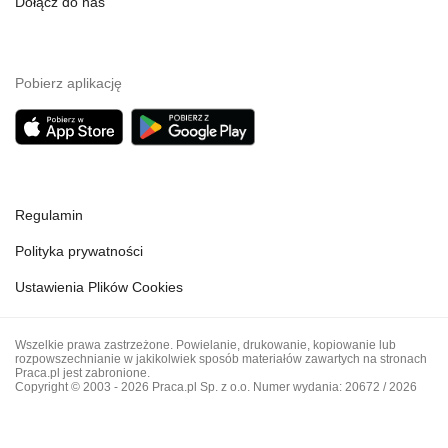
Dołącz do nas
Pobierz aplikację
Regulamin
Polityka prywatności
Ustawienia Plików Cookies
Wszelkie prawa zastrzeżone. Powielanie, drukowanie, kopiowanie lub
rozpowszechnianie w jakikolwiek sposób materiałów zawartych na stronach
Praca.pl jest zabronione.
Copyright © 2003 - 2026 Praca.pl Sp. z o.o. Numer wydania: 20672 / 2026