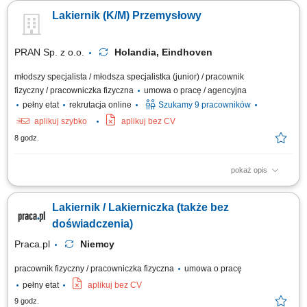
elementów aluminiowych i stalowych do procesu lakierowania.
Lakiernik (K/M) Przemysłowy
Ustawianie parametrów urządzeń zgodnie z wymaganiami produkcji.
Kontrola jakości wykonanych powłok lakierniczych. Realizacja zleceń
produkcyjnych zgodnie z...
PRAN Sp. z o.o.
Holandia, Eindhoven
młodszy specjalista / młodsza specjalistka (junior) / pracownik
fizyczny / pracowniczka fizyczna
umowa o pracę / agencyjna
pełny etat
rekrutacja online
Szukamy 9 pracowników
aplikuj szybko
aplikuj bez CV
8 godz.
pokaż opis
Zakres obowiązków: To będziesz robić: zabezpieczać i maskować
elementy podwozia przed lakierowaniem; przygotowywać powierzchnie
Lakiernik / Lakierniczka (także bez
poprzez szlifowanie i inne prace obróbkowe; ręcznie nakładać
równomierną warstwę farby przemysłowej metodą natryskową;
doświadczenia)
kontrolować jakość oraz grubość...
Praca.pl
Niemcy
pracownik fizyczny / pracowniczka fizyczna
umowa o pracę
pełny etat
aplikuj bez CV
9 godz.