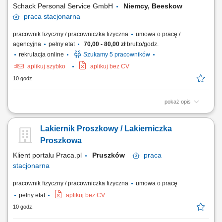
Schack Personal Service GmbH
Niemcy, Beeskow
praca
stacjonarna
pracownik fizyczny / pracowniczka fizyczna
umowa o pracę /
agencyjna
pełny etat
70,00 - 80,00 zł
brutto/godz.
rekrutacja online
Szukamy 5 pracowników
aplikuj szybko
aplikuj bez CV
10 godz.
pokaż opis
Zakres obowiązków: Lakierowanie konstrukcji stalowych z
wykorzystaniem metod Airless oraz natrysku na mokro.
Lakiernik Proszkowy / Lakierniczka
Przygotowywanie powierzchni do malowania poprzez czyszczenie,
szlifowanie, odtłuszczanie i maskowanie. Przygotowywanie oraz
Proszkowa
mieszanie farb i materiałów lakierniczych zgodnie z...
Klient portalu Praca.pl
Pruszków
praca
stacjonarna
pracownik fizyczny / pracowniczka fizyczna
umowa o pracę
pełny etat
aplikuj bez CV
10 godz.