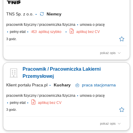
lakierników w celu realizacji bieżących zamówień. Do zadań pracownika
należeć...
TNS Sp. z o.o.
Niemcy
pracownik fizyczny / pracowniczka fizyczna
umowa o pracę
pełny etat
aplikuj szybko
aplikuj bez CV
3 godz.
pokaż opis
OPIS STANOWISKA: malowanie natryskowe pistoletem; poprawki
malarskie – kontenery na ciągniki siodłowe; prace przygotowawcze przed
Pracownik / Pracowniczka Lakierni
malowaniem – czyszczenie, szpachlowanie, oklejanie; wykonywanie
napraw powłok lakierniczych. WYMAGANIA: doświadczenie zawodowe –
Przemysłowej
mile widziane; znajomość lub...
Klient portalu Praca.pl
Kuchary
praca
stacjonarna
pracownik fizyczny / pracowniczka fizyczna
umowa o pracę
pełny etat
aplikuj bez CV
3 godz.
pokaż opis
Obsługa oraz kontrola pracy maszyn i linii lakierniczej. Przygotowywanie