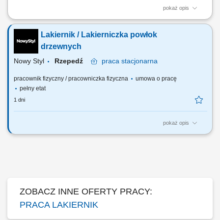
pokaż opis
Malowanie proszkowe elementów stalowych i aluminiowych;
Przygotowanie, transport i kontrola detali przed i po lakierowaniu;
Lakiernik / Lakierniczka powłok
Kontrola jakości powłoki (wizualna oraz pomiar grubości) Obsługa,
konserwacja i dbanie o stan urządzeń lakierniczych; Utrzymywanie
drzewnych
czystości na stanowisku oraz...
Nowy Styl
Rzepedź
praca
stacjonarna
pracownik fizyczny / pracowniczka fizyczna
umowa o pracę
pełny etat
1 dni
pokaż opis
Twój zakres obowiązków: uszlachetnianie powierzchni wyrobów z
drewna przez stosowanie procesu bejcowania, lakierowania i
impregnacji obsługa linii lakierniczej szlifowanie międzyoperacyjne
ZOBACZ INNE OFERTY PRACY:
PRACA LAKIERNIK