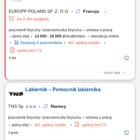
odtłuszczanie elementów; Dobieranie komponentów oraz samodzielne
mieszanie farb i lakierów; Kontrola...
EUROPP POLAND SP. Z. O O.
Francja
za 2 dni wygasa
pracownik fizyczny / pracowniczka fizyczna
umowa o pracę
pełny etat
14 000 - 16 000 zł
brutto/mies.
rekrutacja online
Szukamy 4 pracowników
aplikuj szybko
aplikuj bez CV
4 dni
pokaż opis
Nasz klient to firma skupiająca się na produkcji nowoczesnych składów
kolejowych różnego rodzaju, m.in. wagonów metra, tramwajów oraz
Lakiernik – Pomocnik lakiernika
pociągów wysokich prędkości. Aktualnie poszukują doświadczonych
lakierników w celu realizacji bieżących zamówień. Do zadań
pracownika należeć...
TNS Sp. z o.o.
Niemcy
pracownik fizyczny / pracowniczka fizyczna
umowa o pracę
pełny etat
aplikuj szybko
aplikuj bez CV
3 godz.