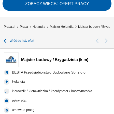
Nadzór nad sprzętem oraz narzędziami wykorzystywanymi w produkcji.
ZOBACZ WIĘCEJ OFERT PRACY
Współpraca z zespołem w celu zapewnienia sprawnej realizacji zadań.
Praca.pl
Praca
Holandia
Majster Holandia
Majster budowy / Brygadzi
Wróć do listy ofert
Majster budowy / Brygadzista (k,m)
BESTA Przedsiębiorstwo Budowlane Sp. z o.o.
Holandia
kierownik / kierowniczka / koordynator / koordynatorka
pełny etat
umowa o pracę