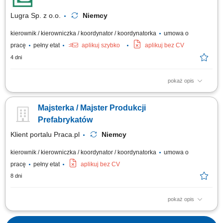
Lugra Sp. z o.o.
Niemcy
kierownik / kierowniczka / koordynator / koordynatorka
umowa o
pracę
pełny etat
aplikuj szybko
aplikuj bez CV
4 dni
pokaż opis
Zakres obowiązków prowadzenie dokumentacji pracowniczej oraz
kontrola wydajności pracy; nadzór nad sprzętem i narzędziami;
Majsterka / Majster Produkcji
Wymagania dobra znajomość j. niemieckiego; znajomość zagadnień
związanych z produkcją prefabrykatów lub realizacją kontraktów
Prefabrykatów
budowlanych;
Klient portalu Praca.pl
Niemcy
kierownik / kierowniczka / koordynator / koordynatorka
umowa o
pracę
pełny etat
aplikuj bez CV
8 dni
pokaż opis
Nadzorowanie prac w zakładzie prefabrykacji. Prowadzenie dokumentacji
pracowniczej. Monitorowanie wydajności i organizacji pracy zespołu.