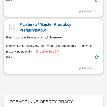
4 dni
pokaż opis
Zakres obowiązków prowadzenie dokumentacji pracowniczej oraz
kontrola wydajności pracy; nadzór nad sprzętem i narzędziami;
Majsterka / Majster Produkcji
Wymagania dobra znajomość j. niemieckiego; znajomość zagadnień
związanych z produkcją prefabrykatów lub realizacją kontraktów
Prefabrykatów
budowlanych;
Klient portalu Praca.pl
Niemcy
kierownik / kierowniczka / koordynator / koordynatorka
umowa o
pracę
pełny etat
aplikuj bez CV
8 dni
pokaż opis
Nadzorowanie prac w zakładzie prefabrykacji. Prowadzenie
dokumentacji pracowniczej. Monitorowanie wydajności i organizacji
pracy zespołu. Nadzór nad sprzętem oraz narzędziami
wykorzystywanymi w produkcji. Współpraca z zespołem w celu
zapewnienia sprawnej realizacji zadań.
ZOBACZ INNE OFERTY PRACY: