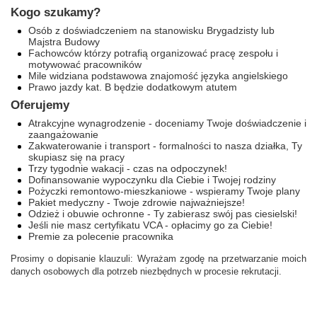
Kogo szukamy?
Osób z doświadczeniem na stanowisku Brygadzisty lub
Majstra Budowy
Fachowców którzy potrafią organizować pracę zespołu i
motywować pracowników
Mile widziana podstawowa znajomość języka angielskiego
Prawo jazdy kat. B będzie dodatkowym atutem
Oferujemy
Atrakcyjne wynagrodzenie - doceniamy Twoje doświadczenie i
zaangażowanie
Zakwaterowanie i transport - formalności to nasza działka, Ty
skupiasz się na pracy
Trzy tygodnie wakacji - czas na odpoczynek!
Dofinansowanie wypoczynku dla Ciebie i Twojej rodziny
Pożyczki remontowo-mieszkaniowe - wspieramy Twoje plany
Pakiet medyczny - Twoje zdrowie najważniejsze!
Odzież i obuwie ochronne - Ty zabierasz swój pas ciesielski!
Jeśli nie masz certyfikatu VCA - opłacimy go za Ciebie!
Premie za polecenie pracownika
Prosimy o dopisanie klauzuli: Wyrażam zgodę na przetwarzanie moich
danych osobowych dla potrzeb niezbędnych w procesie rekrutacji.