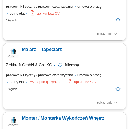
pracownik fizyczny / pracowniczka fizyczna
umowa o pracę
pełny etat
aplikuj bez CV
14 godz.
pokaż opis
Opis stanowiska: Kompleksowe wykonywanie prac malarskich i
remontowo-wykończeniowych. Przygotowanie powierzchni poprzez
Malarz – Tapeciarz
szlifowanie i szpachlowanie. Malowanie wnętrz oraz fasad budynków.
Realizacja prac elewacyjnych i dociepleniowych dla obiektów
budowlanych. Praca zgodnie z projektem oraz...
Zeitkraft GmbH & Co. KG
Niemcy
pracownik fizyczny / pracowniczka fizyczna
umowa o pracę
pełny etat
aplikuj szybko
aplikuj bez CV
18 godz.
pokaż opis
Zakres obowiązków Doświadczenie oraz samodzielność w pracach:
malarskich (malowanie tradycyjne i natryskowe), tapeciarskich (raufaza i
Monter / Monterka Wykończeń Wnętrz
flizelina), przygotowanie podłoża (szlifowanie, gruntowanie,
szpachlowanie, akrylowanie).