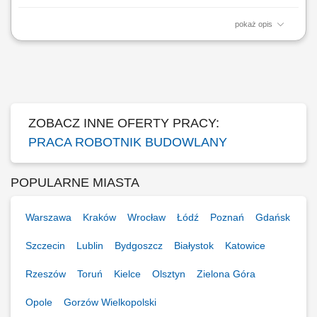
pokaż opis
Zakres obowiązków: Realizacja prac szalunkowych przy ścianach,
stropach i słupach. Obsługa systemów szalunkowych oraz praca przy
montażu prefabrykatów betonowych. Wsparcie prac betonowych na
placu budowy. Wykonywanie zadań zgodnie z dokumentacją
techniczną i budowlaną.
ZOBACZ INNE OFERTY PRACY:
PRACA ROBOTNIK BUDOWLANY
POPULARNE MIASTA
Warszawa
Kraków
Wrocław
Łódź
Poznań
Gdańsk
Szczecin
Lublin
Bydgoszcz
Białystok
Katowice
Rzeszów
Toruń
Kielce
Olsztyn
Zielona Góra
Opole
Gorzów Wielkopolski