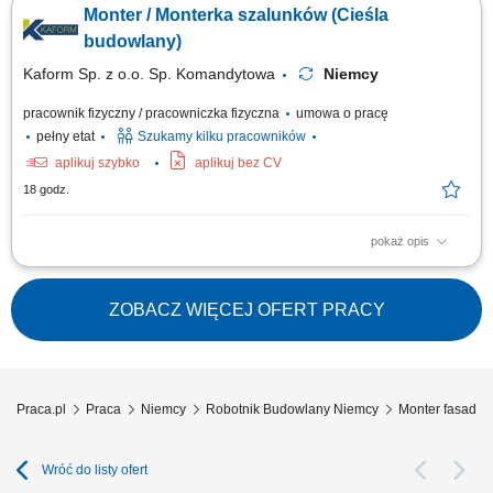
Monter / Monterka szalunków (Cieśla
betonowych; Betonowanie;
budowlany)
Kaform Sp. z o.o. Sp. Komandytowa
Niemcy
pracownik fizyczny / pracowniczka fizyczna
umowa o pracę
pełny etat
Szukamy kilku pracowników
aplikuj szybko
aplikuj bez CV
18 godz.
pokaż opis
Zakres obowiązków: Realizacja prac szalunkowych przy ścianach,
stropach i słupach. Obsługa systemów szalunkowych oraz praca przy
montażu prefabrykatów betonowych. Wsparcie prac betonowych na placu
ZOBACZ WIĘCEJ OFERT PRACY
budowy. Wykonywanie zadań zgodnie z dokumentacją techniczną i
budowlaną.
Praca.pl
Praca
Niemcy
Robotnik Budowlany Niemcy
Monter fasad a
Wróć do listy ofert