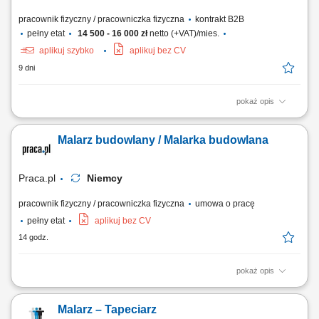
pracownik fizyczny / pracowniczka fizyczna
kontrakt B2B
pełny etat
14 500 - 16 000 zł
netto (+VAT)/mies.
aplikuj szybko
aplikuj bez CV
9 dni
pokaż opis
prace przygotowawcze i demontażowe;szpachlowanie, gładzie i
malowanie;układanie płytek – glazura i terakota;montaż płyt GK oraz
Malarz budowlany / Malarka budowlana
wykonywanie zabudów;układanie podłóg – panele, winyl,
parkiet;montaż drzwi i listew;podstawowe prace instalacyjne – sanitarne
i elektryczne;utrzymanie...
Praca.pl
Niemcy
pracownik fizyczny / pracowniczka fizyczna
umowa o pracę
pełny etat
aplikuj bez CV
14 godz.
pokaż opis
Opis stanowiska: Kompleksowe wykonywanie prac malarskich i
remontowo-wykończeniowych. Przygotowanie powierzchni poprzez
Malarz – Tapeciarz
szlifowanie i szpachlowanie. Malowanie wnętrz oraz fasad budynków.