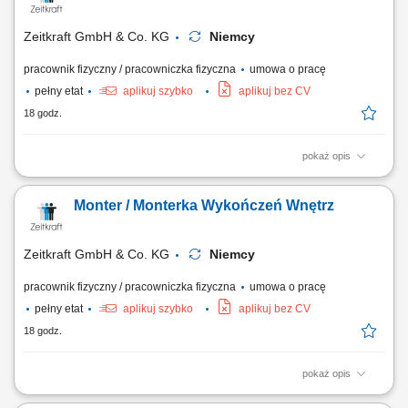
Realizacja prac elewacyjnych i dociepleniowych dla obiektów
budowlanych. Praca zgodnie z projektem oraz...
Zeitkraft GmbH & Co. KG
Niemcy
pracownik fizyczny / pracowniczka fizyczna
umowa o pracę
pełny etat
aplikuj szybko
aplikuj bez CV
18 godz.
pokaż opis
Zakres obowiązków Doświadczenie oraz samodzielność w pracach:
malarskich (malowanie tradycyjne i natryskowe), tapeciarskich (raufaza
Monter / Monterka Wykończeń Wnętrz
i flizelina), przygotowanie podłoża (szlifowanie, gruntowanie,
szpachlowanie, akrylowanie).
Zeitkraft GmbH & Co. KG
Niemcy
pracownik fizyczny / pracowniczka fizyczna
umowa o pracę
pełny etat
aplikuj szybko
aplikuj bez CV
18 godz.
pokaż opis
Opis stanowiska: Wykonywanie prac malarskich i natryskowych zgodnie