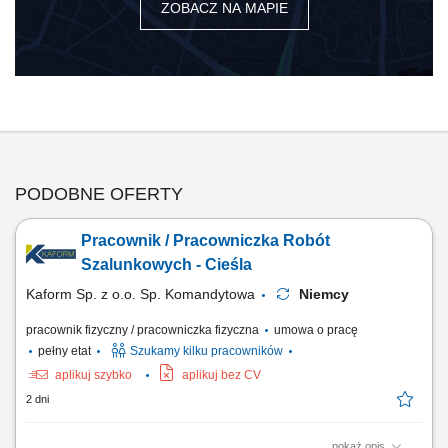
ZOBACZ NA MAPIE
PODOBNE OFERTY
Pracownik / Pracowniczka Robót
Szalunkowych - Cieśla
Kaform Sp. z o.o. Sp. Komandytowa
Niemcy
pracownik fizyczny / pracowniczka fizyczna
umowa o pracę
pełny etat
Szukamy kilku pracowników
aplikuj szybko
aplikuj bez CV
2 dni
pokaż opis