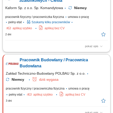
Szalunkowych - Cieśla
Kaform Sp. z o.o. Sp. Komandytowa
Niemcy
pracownik fizyczny / pracowniczka fizyczna
umowa o pracę
pełny etat
Szukamy kilku pracowników
aplikuj szybko
aplikuj bez CV
2 dni
pokaż opis
Zakres obowiązków: Wykonywanie szalunków ścian, stropów oraz
słupów. Montaż i demontaż systemów szalunkowych. Montaż
Pracownik Budowlany / Pracownica
prefabrykatów betonowych. Wykonywanie prac związanych z
betonowaniem konstrukcji. Praca samodzielna oraz w zespołach na
Budowlana
realizowanych inwestycjach.
Zakład Techniczno-Budowlany POLBAU Sp. z o.o.
Niemcy
dziś wygasa
pracownik fizyczny / pracowniczka fizyczna
umowa o pracę
pełny etat
aplikuj szybko
aplikuj bez CV
3 dni
pokaż opis