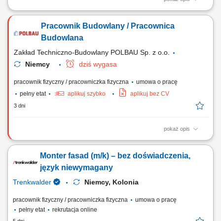
Zakres obowiązków: Wykonywanie szalunków ścian, stropów oraz
słupów. Montaż i demontaż systemów szalunkowych. Montaż
Pracownik Budowlany / Pracownica
prefabrykatów betonowych. Wykonywanie prac związanych z
betonowaniem konstrukcji. Praca samodzielna oraz w zespołach na
Budowlana
realizowanych inwestycjach.
Zakład Techniczno-Budowlany POLBAU Sp. z o.o.
Niemcy
dziś wygasa
pracownik fizyczny / pracowniczka fizyczna
umowa o pracę
pełny etat
aplikuj szybko
aplikuj bez CV
3 dni
pokaż opis
Zadania: Składanie i rozkładanie konstrukcji szalunkowych wiodących
marek (DOKA, PERI) Prace związane z betonowaniem, zbrojeniem
Monter fasad (m/k) – bez doświadczenia,
oraz wykończeniem elementów żelbetowych; Prowadzenie robót
konstrukcyjnych zgodnie z rysunkiem i wskazaniami technicznymi;
język niewymagany
Kontrola bezpieczeństwa w strefie...
Trenkwalder
Niemcy, Kolonia
pracownik fizyczny / pracowniczka fizyczna
umowa o pracę
pełny etat
rekrutacja online