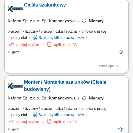
ze standardami, Tapetowanie oraz przygotowanie powierzchni do
Cieśla szalunkowy
wykończenia, Szlifowanie, szpachlowanie i inne prace
przygotowawcze, Dbałość o terminową realizację zadań i wysoką
jakość wykonania, Udział w projektach...
Kaform Sp. z o.o. Sp. Komandytowa
Niemcy
pracownik fizyczny / pracowniczka fizyczna
umowa o pracę
pełny etat
Szukamy kilku pracowników
aplikuj szybko
aplikuj bez CV
18 godz.
pokaż opis
Opis stanowiska: Szalowanie: ścian, stropów, słupów - praca
samodzielna i w zespołach; Praca z systemami szalunkowymi; Montaż
Monter / Monterka szalunków (Cieśla
prefabrykatów betonowych; Betonowanie;
budowlany)
Kaform Sp. z o.o. Sp. Komandytowa
Niemcy
pracownik fizyczny / pracowniczka fizyczna
umowa o pracę
pełny etat
Szukamy kilku pracowników
aplikuj szybko
aplikuj bez CV
18 godz.