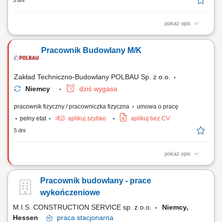
5 dni
pokaż opis
Twoje zadania montaż fasad aluminiowych i elewacji (prefabrykaty,
systemy słupowo-ryglowe) zgodnie z instrukcjami i nadzorem
Pracownik Budowlany M/K
polskojęzycznej brygady, wykonywanie prac pomocniczych i
montażowych: folie uszczelniające, płyty z wełny skalnej, parapety,
listwy wykończeniowe, prace na wysokości...
Zakład Techniczno-Budowlany POLBAU Sp. z o.o.
Niemcy
dziś wygasa
pracownik fizyczny / pracowniczka fizyczna
umowa o pracę
pełny etat
aplikuj szybko
aplikuj bez CV
5 dni
pokaż opis
Czym będziesz się zajmować? montażem i demontażem szalunków
systemowych PERI i DOKA, wykonywaniem prac żelbetowych i
Pracownik budowlany - prace
betoniarskich, realizacją robót budowlanych zgodnie z dokumentacją
techniczną, dbaniem o bezpieczeństwo oraz porządek na budowie.
wykończeniowe
Kogo zapraszamy do współpracy? Szukamy...
M.I.S. CONSTRUCTION SERVICE sp. z o.o.
Niemcy,
Hessen
praca
stacjonarna