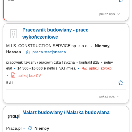
5 dni
pokaż opis
Czym będziesz się zajmować? montażem i demontażem szalunków
systemowych PERI i DOKA, wykonywaniem prac żelbetowych i
Pracownik budowlany - prace
betoniarskich, realizacją robót budowlanych zgodnie z dokumentacją
techniczną, dbaniem o bezpieczeństwo oraz porządek na budowie. Kogo
wykończeniowe
zapraszamy do współpracy? Szukamy...
M.I.S. CONSTRUCTION SERVICE sp. z o.o.
Niemcy,
Hessen
praca
stacjonarna
pracownik fizyczny / pracowniczka fizyczna
kontrakt B2B
pełny
etat
14 500 - 16 000 zł
netto (+VAT)/mies.
aplikuj szybko
aplikuj bez CV
9 dni
pokaż opis
prace przygotowawcze i demontażowe;szpachlowanie, gładzie i
malowanie;układanie płytek – glazura i terakota;montaż płyt GK oraz
Malarz budowlany / Malarka budowlana
wykonywanie zabudów;układanie podłóg – panele, winyl, parkiet;montaż
drzwi i listew;podstawowe prace instalacyjne – sanitarne i
elektryczne;utrzymanie...
Praca.pl
Niemcy