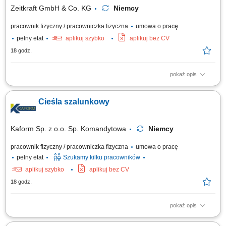
Zeitkraft GmbH & Co. KG
Niemcy
pracownik fizyczny / pracowniczka fizyczna
umowa o pracę
pełny etat
aplikuj szybko
aplikuj bez CV
18 godz.
pokaż opis
Opis stanowiska: Wykonywanie prac malarskich i natryskowych zgodnie
ze standardami, Tapetowanie oraz przygotowanie powierzchni do
Cieśla szalunkowy
wykończenia, Szlifowanie, szpachlowanie i inne prace przygotowawcze,
Dbałość o terminową realizację zadań i wysoką jakość wykonania, Udział
w projektach...
Kaform Sp. z o.o. Sp. Komandytowa
Niemcy
pracownik fizyczny / pracowniczka fizyczna
umowa o pracę
pełny etat
Szukamy kilku pracowników
aplikuj szybko
aplikuj bez CV
18 godz.
pokaż opis
Opis stanowiska: Szalowanie: ścian, stropów, słupów - praca samodzielna
i w zespołach; Praca z systemami szalunkowymi; Montaż prefabrykatów