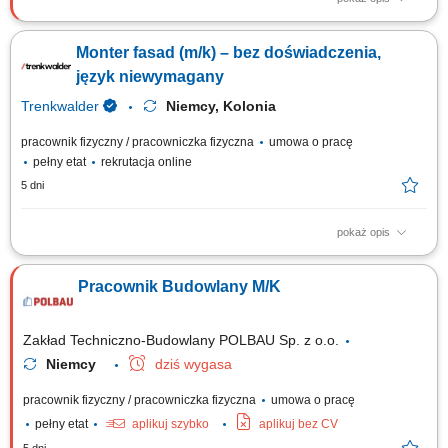
Zadania: Składanie i rozkładanie konstrukcji szalunkowych wiodących
marek (DOKA, PERI) Prace związane z betonowaniem, zbrojeniem oraz
Monter fasad (m/k) – bez doświadczenia,
wykończeniem elementów żelbetowych; Prowadzenie robót
konstrukcyjnych zgodnie z rysunkiem i wskazaniami technicznymi;
język niewymagany
Kontrola bezpieczeństwa w strefie...
Trenkwalder
Niemcy, Kolonia
pracownik fizyczny / pracowniczka fizyczna
umowa o pracę
pełny etat
rekrutacja online
5 dni
pokaż opis
Twoje zadania montaż fasad aluminiowych i elewacji (prefabrykaty,
systemy słupowo-ryglowe) zgodnie z instrukcjami i nadzorem
Pracownik Budowlany M/K
polskojęzycznej brygady, wykonywanie prac pomocniczych i
montażowych: folie uszczelniające, płyty z wełny skalnej, parapety, listwy
wykończeniowe, prace na wysokości...
Zakład Techniczno-Budowlany POLBAU Sp. z o.o.
Niemcy
dziś wygasa
pracownik fizyczny / pracowniczka fizyczna
umowa o pracę
pełny etat
aplikuj szybko
aplikuj bez CV