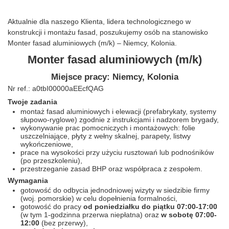
Aktualnie dla naszego Klienta, lidera technologicznego w
konstrukcji i montażu fasad, poszukujemy osób na stanowisko
Monter fasad aluminiowych (m/k) – Niemcy, Kolonia.
Monter fasad aluminiowych (m/k)
Miejsce pracy: Niemcy, Kolonia
Nr ref.: a0tbI00000aEEcfQAG
Twoje zadania
montaż fasad aluminiowych i elewacji (prefabrykaty, systemy
słupowo-ryglowe) zgodnie z instrukcjami i nadzorem brygady,
wykonywanie prac pomocniczych i montażowych: folie
uszczelniające, płyty z wełny skalnej, parapety, listwy
wykończeniowe,
prace na wysokości przy użyciu rusztowań lub podnośników
(po przeszkoleniu),
przestrzeganie zasad BHP oraz współpraca z zespołem.
Wymagania
gotowość do odbycia jednodniowej wizyty w siedzibie firmy
(woj. pomorskie) w celu dopełnienia formalności,
gotowość do pracy
od poniedziałku do piątku 07:00-17:00
(w tym 1-godzinna przerwa niepłatna) oraz
w sobotę 07:00-
12:00
(bez przerwy),