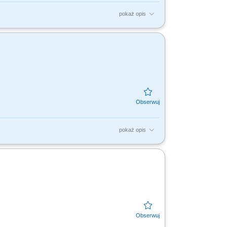
pokaż opis
 – Częstochowa, Katowice DOŁĄCZ DO NAS!
lądy i...
pokaż opis
 – Częstochowa, Katowice DOŁĄCZ DO NAS!
lądy i...