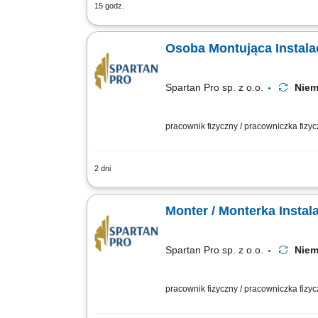
15 godz.
Zadania: montaż instalacji wentylacyj
przemysłowych, biurowych i usługowych
Osoba Montująca Instala
Spartan Pro sp. z o.o.
Niem
pracownik fizyczny / pracowniczka fizy
2 dni
Opis stanowiska Prowadzenie prac mon
Osadzanie, podłączanie i rozruch cent
Monter / Monterka Instal
Spartan Pro sp. z o.o.
Niem
pracownik fizyczny / pracowniczka fizy