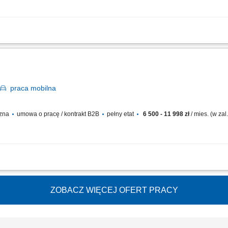
 VRF na najwyższym poziomie.
praca
mobilna
czna
umowa o pracę / kontrakt B2B
pełny etat
6 500 - 11 998 zł
/ mies. (w za
 VRF na najwyższym poziomie.
ZOBACZ WIĘCEJ OFERT PRACY