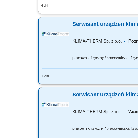
4 dni
Opis stanowiska Instalowanie kompletn
Składanie i montaż dedykowanego osprz
Serwisant urządz
KLIMA-THERM Sp. z o.o.
Po
pracownik fizyczny / pracowniczka fiz
1 dni
(praca mobilna) Dostępne lokalizacje
Zadania dla stanowiska: Diagnostyka i 
Serwisant urządz
KLIMA-THERM Sp. z o.o.
Wa
pracownik fizyczny / pracowniczka fiz