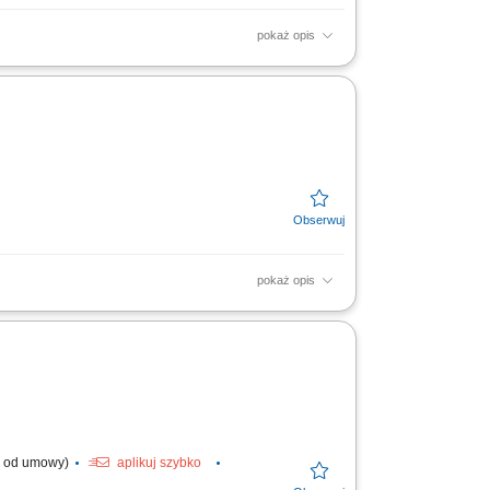
pokaż opis
a poprawności działania instalacji;
pokaż opis
temów klimatyzacyjnych w celu zapewnienia
l. od umowy)
aplikuj szybko