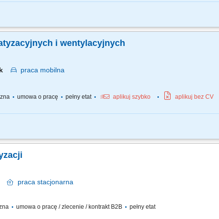
: Poznań (woj. wielkopolskie) Warszawa (woj. mazowieckie) Śląsk (woj. śląskie)
naprawa urządzeń na obiektach u klientów na podległym obszarze, Cykliczne przeg
eń klimatyzacyjnych i wentylacyjnych
ąsk
praca
mobilna
yczna
umowa o pracę
pełny etat
aplikuj szybko
aplikuj bez CV
: Poznań (woj. wielkopolskie) Warszawa (woj. mazowieckie) Śląsk (woj. śląskie)
naprawa urządzeń na obiektach u klientów na podległym obszarze, Cykliczne przeg
yzacji
sk
praca
stacjonarna
czna
umowa o pracę / zlecenie / kontrakt B2B
pełny etat