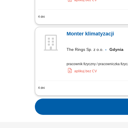
aplikuj bez CV
4 dni
Montaż klimatyzacji Split, multi split i
Monter klimatyzacji
The Rings Sp. z o.o.
Gdynia
pracownik fizyczny / pracowniczka fizy
aplikuj bez CV
4 dni
Montaż klimatyzacji Split, multi split i