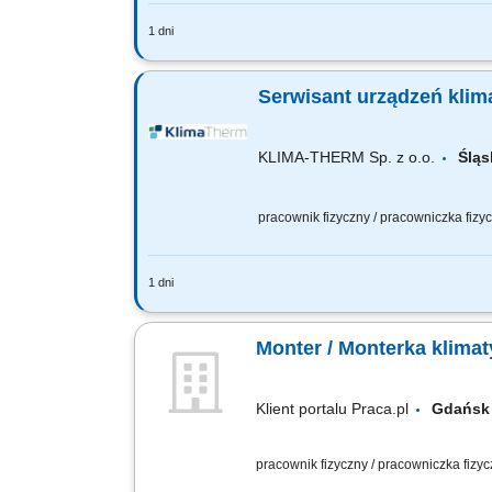
1 dni
(praca mobilna) Dostępne lokalizacje
Zadania dla stanowiska: Diagnostyka i 
Serwisant urządz
KLIMA-THERM Sp. z o.o.
Śl
pracownik fizyczny / pracowniczka fiz
1 dni
(praca mobilna) Dostępne lokalizacje
Zadania dla stanowiska: Diagnostyka i 
Monter / Monterka klimat
Klient portalu Praca.pl
Gdań
pracownik fizyczny / pracowniczka fizy