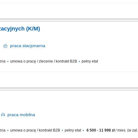
jnych na podstawie dokumentacji technicznej; Regularna konserwacja oraz kontrol
prac serwisowych;
yzacyjnych (K/M)
k
praca
stacjonarna
czna
umowa o pracę / zlecenie / kontrakt B2B
pełny etat
klimatyzacyjnych zgodnie z dokumentacją techniczną. Konserwacja urządzeń i sys
ie usterek. Kontrola poprawności działania zamontowanych systemów.
k
praca
mobilna
czna
umowa o pracę / kontrakt B2B
pełny etat
6 500 - 11 998 zł
/ mies. (w za