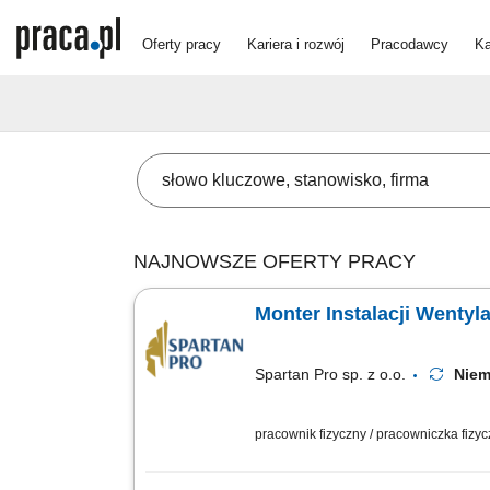
Oferty pracy
Kariera i rozwój
Pracodawcy
Ka
NAJNOWSZE OFERTY PRACY
Monter Instalacji Wentyl
Spartan Pro sp. z o.o.
Niem
pracownik fizyczny / pracowniczka fizy