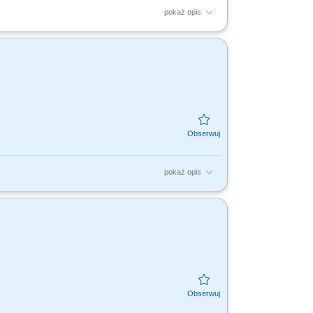
pokaż opis
 oraz central nawiewno-wywiewnych.
galerie handlowe oraz...
pokaż opis
 – Częstochowa, Katowice DOŁĄCZ DO NAS!
lądy i...