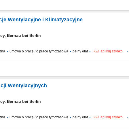
nych, montaż kanałów wentylacyjnych, central wentylacyjnych oraz osprzętu. wyko
, wykonywanie prac zgodnie z dokumentacją techniczną. dbanie o jakość i termin
cje Wentylacyjne i Klimatyzacyjne
cy, Bernau bei Berlin
czna
umowa o pracę / o pracę tymczasową
pełny etat
aplikuj szybko
tażowych związanych z budową ciągów wentylacyjnych i instalacji technicznych 
ral wentylacyjnych oraz powiązanego z nimi osprzętu mechanicznego. Wykonywanie
acji Wentylacyjnych
cy, Bernau bei Berlin
czna
umowa o pracę / o pracę tymczasową
pełny etat
aplikuj szybko