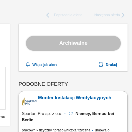
Poprzednia
oferta
Następna
oferta
Archiwalne
Włącz job alert
Drukuj
PODOBNE OFERTY
Monter Instalacji Wentylacyjnych
Spartan Pro sp. z o.o.
Niemcy, Bernau bei
emu
Berlin
pracownik fizyczny / pracowniczka fizyczna
umowa o