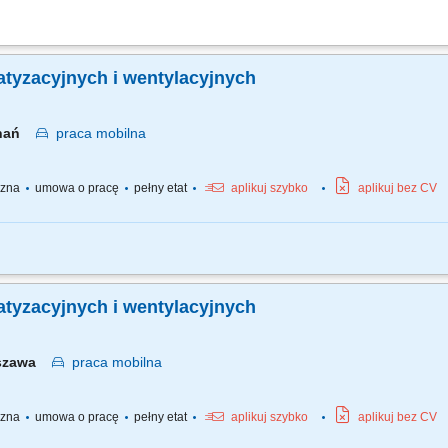
ych systemów wentylacyjnych, w tym kanałów powietrznych, urządzeń filtrujących
ętu instalacyjnego na różnorodnych obiektach komercyjnych, takich jak biurowce, 
eń klimatyzacyjnych i wentylacyjnych
znań
praca
mobilna
yczna
umowa o pracę
pełny etat
aplikuj szybko
aplikuj bez CV
: Poznań (woj. wielkopolskie) Warszawa (woj. mazowieckie) Śląsk (woj. śląskie)
naprawa urządzeń na obiektach u klientów na podległym obszarze, Cykliczne przeg
eń klimatyzacyjnych i wentylacyjnych
rszawa
praca
mobilna
yczna
umowa o pracę
pełny etat
aplikuj szybko
aplikuj bez CV