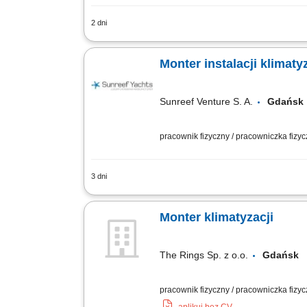
2 dni
Montaż systemów i urządzeń klimatyzacy
Diagnozowanie usterek i wykonywanie 
Monter instalacji klimat
Sunreef Venture S. A.
Gdańs
pracownik fizyczny / pracowniczka fizy
3 dni
Zakres obowiązków: Montaż instalacji 
ich sprawności. Serwisowanie i usuwan
Monter klimatyzacji
The Rings Sp. z o.o.
Gdańs
pracownik fizyczny / pracowniczka fizy