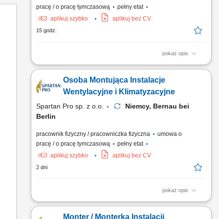
pracę / o pracę tymczasową
pełny etat
aplikuj szybko
aplikuj bez CV
15 godz.
pokaż opis
Zadania: montaż instalacji wentylacyjnych, montaż kanałów
wentylacyjnych, central wentylacyjnych oraz osprzętu.
Osoba Montująca Instalacje
wykonywanie prac montażowych na obiektach przemysłowych,
biurowych i usługowych, wykonywanie prac zgodnie z
Wentylacyjne i Klimatyzacyjne
dokumentacją techniczną. dbanie o jakość i terminowość...
Spartan Pro sp. z o.o.
Niemcy, Bernau bei
Berlin
pracownik fizyczny / pracowniczka fizyczna
umowa o
pracę / o pracę tymczasową
pełny etat
aplikuj szybko
aplikuj bez CV
2 dni
pokaż opis
Opis stanowiska Prowadzenie prac montażowych związanych
z budową ciągów wentylacyjnych i instalacji technicznych na
Monter / Monterka Instalacji
terenie nowoczesnych budynków. Osadzanie, podłączanie i