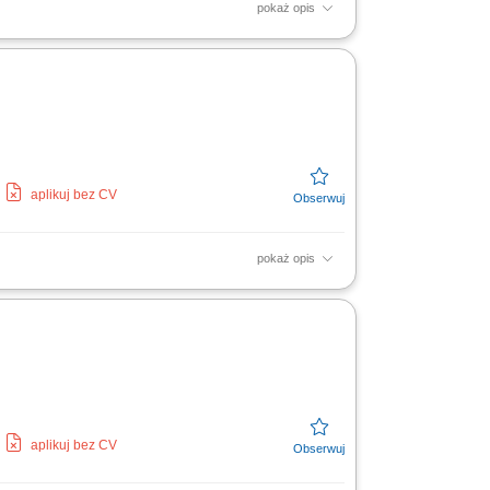
pokaż opis
nywanie prac montażowych na obiektach
owość...
aplikuj bez CV
pokaż opis
na terenie nowoczesnych budynków.
 robót...
aplikuj bez CV